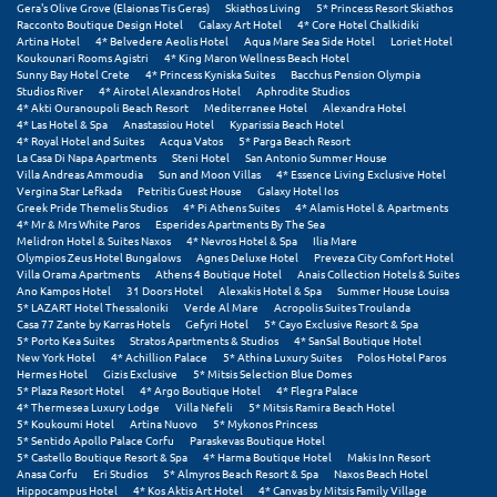
Ε
Gera's Olive Grove (Elaionas Tis Geras)
Skiathos Living
5* Princess Resort Skiathos
Racconto Boutique Design Hotel
Galaxy Art Hotel
4* Core Hotel Chalkidiki
Artina Hotel
4* Belvedere Aeolis Hotel
Aqua Mare Sea Side Hotel
Loriet Hotel
Ελάτη Αρκαδίας
Koukounari Rooms Agistri
4* King Maron Wellness Beach Hotel
Sunny Bay Hotel Crete
4* Princess Kyniska Suites
Bacchus Pension Olympia
Studios River
4* Airotel Alexandros Hotel
Aphrodite Studios
Ελληνικό Αρκαδίας
4* Akti Ouranoupoli Beach Resort
Mediterranee Hotel
Alexandra Hotel
4* Las Hotel & Spa
Anastassiou Hotel
Kyparissia Beach Hotel
Ελούντα Κρήτης
4* Royal Hotel and Suites
Acqua Vatos
5* Parga Beach Resort
La Casa Di Napa Apartments
Steni Hotel
San Antonio Summer House
Villa Andreas Ammoudia
Sun and Moon Villas
4* Essence Living Exclusive Hotel
Ερέτρια
Vergina Star Lefkada
Petritis Guest House
Galaxy Hotel Ios
Greek Pride Themelis Studios
4* Pi Athens Suites
4* Alamis Hotel & Apartments
Ερμιόνη
4* Mr & Mrs White Paros
Esperides Apartments By The Sea
Melidron Hotel & Suites Naxos
4* Nevros Hotel & Spa
Ilia Mare
Olympios Zeus Hotel Bungalows
Agnes Deluxe Hotel
Preveza City Comfort Hotel
Εύβοια
Villa Orama Apartments
Athens 4 Boutique Hotel
Anais Collection Hotels & Suites
Ano Kampos Hotel
31 Doors Hotel
Alexakis Hotel & Spa
Summer House Louisa
5* LAZART Hotel Thessaloniki
Verde Al Mare
Acropolis Suites Troulanda
Ευρυτανία
Casa 77 Zante by Karras Hotels
Gefyri Hotel
5* Cayo Exclusive Resort & Spa
5* Porto Kea Suites
Stratos Apartments & Studios
4* SanSal Boutique Hotel
New York Hotel
4* Achillion Palace
5* Athina Luxury Suites
Polos Hotel Paros
Ζ
Hermes Hotel
Gizis Exclusive
5* Mitsis Selection Blue Domes
5* Plaza Resort Hotel
4* Argo Boutique Hotel
4* Flegra Palace
4* Thermesea Luxury Lodge
Villa Nefeli
5* Mitsis Ramira Beach Hotel
Ζαγοροχώρια
5* Koukoumi Hotel
Artina Nuovo
5* Mykonos Princess
5* Sentido Apollo Palace Corfu
Paraskevas Boutique Hotel
Ζάκυνθος
5* Castello Boutique Resort & Spa
4* Harma Boutique Hotel
Makis Inn Resort
Anasa Corfu
Eri Studios
5* Almyros Beach Resort & Spa
Naxos Beach Hotel
Hippocampus Hotel
4* Kos Aktis Art Hotel
4* Canvas by Mitsis Family Village