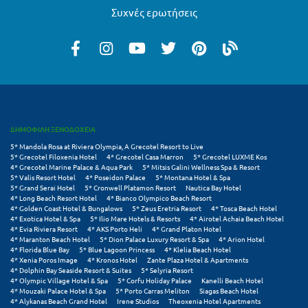
Συχνές ερωτήσεις
Αργολίδα
Ξενοδοχεία 3 Αστέρων
Αριδαία
Ξενοδοχεία 4 Αστέρων
Αρκαδία
Ξενοδοχεία 5 Αστέρων
Αρκίτσα
Βίλες
Αρτέμιδα
Κρουαζιέρες
ΔΗΜΟΦΙΛΗ ΞΕΝΟΔΟΧΕΙΑ
Αρχαία Ολυμπία
5* Mandola Rosa at Riviera Olympia, A Grecotel Resort to Live
Ενοικιαζόμενα Δωμάτια
5* Grecotel Filoxenia Hotel
4* Grecotel Casa Marron
5* Grecotel LUXME Kos
4* Grecotel Marine Palace & Aqua Park
5* Mitsis Galini Wellness Spa & Resort
Αστυπάλαια
Διαμερίσματα
5* Valis Resort Hotel
4* Poseidon Palace
5* Montana Hotel & Spa
5* Grand Serai Hotel
5* Cronwell Platamon Resort
Nautica Bay Hotel
4* Long Beach Resort Hotel
4* Bianco Olympico Beach Resort
Αττική
Studios
4* Golden Coast Hotel & Bungalows
5* Zeus Eretria Resort
4* Tosca Beach Hotel
4* Exotica Hotel & Spa
5* Ilio Mare Hotels & Resorts
4* Airotel Achaia Beach Hotel
Αχαΐα
Boutique Hotels
4* Evia Riviera Resort
4* AKS Porto Heli
4* Grand Platon Hotel
4* Maranton Beach Hotel
5* Dion Palace Luxury Resort & Spa
4* Arion Hotel
4* Florida Blue Bay
5* Blue Lagoon Princess
4* Klelia Beach Hotel
Ξενώνες
Β
4* Xenia Poros Image
4* Kronos Hotel
Zante Plaza Hotel & Apartments
4* Dolphin Bay Seaside Resort & Suites
5* Selyria Resort
4* Olympic Village Hotel & Spa
5* Corfu Holiday Palace
Kanelli Beach Hotel
Camping
Βansko
4* Mouzaki Palace Hotel & Spa
5* Porto Carras Meliton
Siagas Beach Hotel
4* Alykanas Beach Grand Hotel
Irene Studios
Theoxenia Hotel Apartments