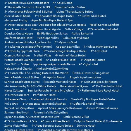
Η
5* Kresten Royal Euphoria Resort
4* Aplai Dome
4* Rocabella Santorini Hotel & SPA
Elounda Garden Suites
5* Alexandros Palace Hotel & Suites
Living Theros Luxury Suites
Ηλεία
Alexis Hotel Chania
4* Lena Mare Boutique Hotel
4* Civitel Akali Hotel
Mariya Art Living
Aqua Blu Boutique Hotel & Spa
5* Asterion Suites & Spa - Designed for adults by Louis Hotels
Hotel Kontes Comfort
Ηράκλειο
Aqua Mare Hotel
Dionysos Hotel Agistri
Villea Village
4* Strada Marina Hotel
Douskos Guest House
En Plo Boutique Suites
Apikia Santorini
Molfetta Beach Hotel
Penelope Villas
Colours of Mykonos
Θ
Andromaches Holiday Apartments
5* Mykonos Soul
5* Mykonos Dove Beachfront Hotel
Aegean Sea Villas
4* White Harmony Suites
4* Lithos by Spyros & Flora
5* Varos Village Boutique Hotel
4* Art Hotel
Θάσος
Olympic Palladium
Melissi Villas
4* Astir of Naxos Hotel
Petradi Beach Lounge Hotel
5* Eagles Palace Hotel
4* Aegean Houses
Casa Di Fiori Suites
Ippokampos Apartments Naxos
4* Vigla Hotel
Θεσσαλονίκη
Halepa Hotel Chania
Iniohos Hotel Zakynthos
5* Lesante Blu, The Leading Hotels of the World
Delfinia Hotel & Bungalows
Xenia Residences & Suites
4* Apollo Resort
Angela Apartments Kos
Ι
Sunrise Beach Suites Syros
Iliovasilema Hotel Naxos
4* Dionysos Sea Side Resort
Mrs Armelina by Mr&Mrs White Hotels
Hotel Ariadne Skyros
4* On The Rocks Hotel
Naxos Cottage
Sunrise Paros by Mr and Mrs White
5* Rethymno Mare Royal Hotel
Ιεράπετρα
4* Orpheas Resort
Porfi Beach Hotel
5* Lesante Classic – Preferred Hotels & Resorts
Menta City Boutique Hotel Crete
Ιθάκη
Polis 1907
5* Aegean Suites Hotel Skiathos
4* Dafni Plus Hotel Pieria
Karras Livin Zakynthos
Apricot & Sea Luxury Villas Naxos
Aspros Potamos Houses
Summer Bed Nydri
Anemelia Villa Zakynthos
Ικαρία
Mykonos Lolita, A Grecotel Resort to Live
Little Venice Villas
4* Sofianna Resort & Spa
4* Louis Althea Beach
Dolphin Resort Hotel & Conference
Ίος
Zante Vista Villas
4* Aqua Serenity Luxury Suites
Dimitra Hotel
Anastasia Hotel Crete
5* Amada Colossos Resort by Louis Hotels