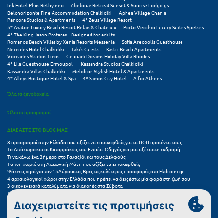
Ink Hotel Phos Rethymno
Abelonas Retreat Sunset & Sunrise Lodgings
Ιωάννινα
Belohorizonte Fine Accommodation Chalkidiki
Aphea Village Chania
Pandora Studios & Apartments
4* Zeus Village Resort
5* Avaton Luxury Beach Resort Relais & Chateaux
Porto Vecchio Luxury Suites Spetses
Κ
4* The King Jason Protaras – Designed for adults
Romanos Beach Villas by Xenia Resorts Messenia
Sofia Areopolis Guesthouse
Nereides Hotel Chalkidiki
Taki's Guests
Kastri Beach Apartments
Καβάλα
Voreades Studios Tinos
Gennadi Dreams Holiday Villa Rhodes
4* Lila Guesthouse Ermoupoli
Kassandra Studios Chalkidiki
Καλάβρυτα
Kassandra Villas Chalkidiki
Melidron Stylish Hotel & Apartments
4* Alleys Boutique Hotel & Spa
4* Samos City Hotel
A for Athens
Καλαμάτα
Όλα τα ξενοδοχεία
Κάλαμος
Όλοι οι προορισμοί
Καλαμπάκα
ΔΙΑΒΑΣΤΕ ΣΤΟ BLOG ΜΑΣ
8 προορισμοί στην Ελλάδα που αξίζει να επισκεφθείς για τα ΠΟΠ προϊόντα τους
Κάλυμνος
Το Λιτόχωρο και οι Καταρράκτες του Ενιπέα: Οδηγός για μια αξέχαστη εκδρομή
Τι να κάνω ένα 3ήμερο στο Γαλαξίδι και τους Δελφούς
Καμένα Βούρλα
Τα τοπ χωριά στη Λακωνική Μάνη που αξίζει να επισκεφθείς
Ψάχνεις νησί για τον 15Αύγουστο; Βρες τις καλύτερες προσφορές στο Ekdromi.gr
4 αρχαιολογικοί χώροι στην Ελλάδα που πρέπει να δεις έστω μία φορά στη ζωή σου
Καρδάμαινα
3 οικογενειακά καταλύματα για διακοπές στα Σύβοτα
Τα 11 καλύτερα καλοκαιρινά resorts στην Ελλάδα
Καρδαμύλη
7 μικρά ελληνικά νησιά για αξέχαστες καλοκαιρινές διακοπές
5+1 ινσταγκραμικές παραλίες στην Ελλάδα που αξίζουν μια θέση στο feed σου