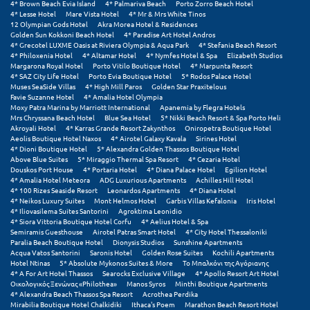
Suites
4* Brown Beach Evia Island
4* Palmariva Beach
Porto Zorro Beach Hotel
Βόλος
4* Lesse Hotel
Mare Vista Hotel
4* Mr & Mrs White Tinos
12 Olympian Gods Hotel
Akra Morea Hotel & Residences
Βραχάτι Κορινθίας
Golden Sun Kokkoni Beach Hotel
4* Paradise Art Hotel Andros
4* Grecotel LUXME Oasis at Riviera Olympia & Aqua Park
4* Stefania Beach Resort
4* Philoxenia Hotel
4* Altamar Hotel
4* Nymfes Hotel & Spa
Elizabeth Studios
Βυτίνα
Δες όλες τις προσφορές
Margarona Royal Hotel
Porto Vitilo Boutique Hotel
4* Marpunta Resort
4* SAZ City Life Hotel
Porto Evia Boutique Hotel
5* Rodos Palace Hotel
Muses SeaSide Villas
4* High Mill Paros
Golden Star Praxitelous
Γ
Δες όλα τα πακέτα διακοπών
Favie Suzanne Hotel
4* Amalia Hotel Olympia
Moxy Patra Marina by Marriott International
Apanemia by Flegra Hotels
Mrs Chryssana Beach Hotel
Blue Sea Hotel
5* Nikki Beach Resort & Spa Porto Heli
Γαλαξiδι
Akroyali Hotel
4* Karras Grande Resort Zakynthos
Oniropetra Boutique Hotel
Aeolis Boutique Hotel Naxos
4* Airotel Galaxy Kavala
Sirines Hotel
Γλυφάδα
4* Dioni Boutique Hotel
5* Alexandra Golden Thassos Boutique Hotel
Above Blue Suites
5* Miraggio Thermal Spa Resort
4* Cezaria Hotel
Douskos Port House
4* Portaria Hotel
4* Diana Palace Hotel
Egilion Hotel
Γρεβενά
4* Amalia Hotel Meteora
ADG Luxurious Apartments
Achilles Hill Hotel
4* 100 Rizes Seaside Resort
Leonardos Apartments
4* Diana Hotel
4* Neikos Luxury Suites
Mont Helmos Hotel
Garbis Villas Kefalonia
Iris Hotel
Γύθειο
4* Iliovasilema Suites Santorini
Agroktima Leonidio
4* Siora Vittoria Boutique Hotel Corfu
4* Aelius Hotel & Spa
Semiramis Guesthouse
Airotel Patras Smart Hotel
4* City Hotel Thessaloniki
Δ
Paralia Beach Boutique Hotel
Dionysis Studios
Sunshine Apartments
Acqua Vatos Santorini
Saronis Hotel
Golden Rose Suites
Kochili Apartments
Hotel Ntinas
5* Absolute Mykonos Suites & More
Το Μπαλκόνι της Αγόριανης
Δελφοί
4* A For Art Hotel Thassos
Searocks Exclusive Village
4* Apollo Resort Art Hotel
Οικολογικός Ξενώνας «Philothea»
Manos Syros
Minthi Boutique Apartments
Διακοπτό
4* Alexandra Beach Thassos Spa Resort
Acrothea Perdika
Mirabilia Boutique Hotel Chalkidiki
Ithaca's Poem
Marathon Beach Resort Hotel