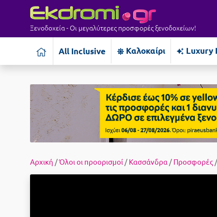
Ξενοδοχεία - Οι μεγαλύτερες προσφορές ξενοδοχείων!
Καλοκαίρι
Luxury 
All Inclusive
Αρχική
/
Όλοι οι προορισμοί
/
Κασσάνδρα
/
Προσφορές
/