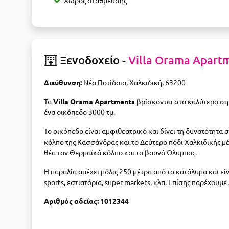
Χώρος στάθμευσης
Ξενοδοχείο -
Villa Orama Apart
Διεύθυνση:
Νέα Ποτίδαια, Χαλκιδική, 63200
Τα
Villa Orama Apartments
βρίσκονται στο καλύτερο σημ
ένα οικόπεδο 3000 τμ.
To οικόπεδο είναι αμφιθεατρικό και δίνει τη δυνατότητα
κόλπο της Κασσάνδρας και το Δεύτερο πόδι Χαλκιδικής μέ
θέα τον Θερμαϊκό κόλπο και το βουνό Όλυμπος.
Η παραλία απέχει μόλις 250 μέτρα από το κατάλυμα και ε
sports
, εστιατόρια,
super markets
, κλπ.
Επίσης παρέχουμε 
Αριθμός αδείας: 1012344