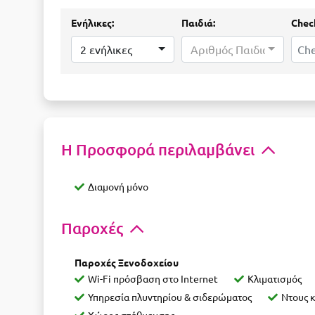
Ενήλικες:
Παιδιά:
Check
2 ενήλικες
Αριθμός Παιδιών...
Η Προσφορά περιλαμβάνει
Διαμονή μόνο
Παροχές
Παροχές Ξενοδοχείου
Wi-Fi πρόσβαση στο Internet
Κλιματισμός
Υπηρεσία πλυντηρίου & σιδερώματος
Ντους 