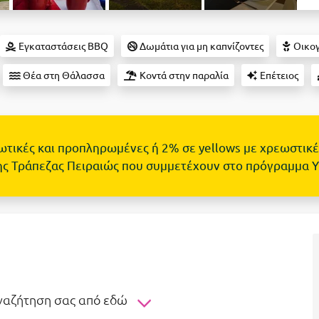
Εγκαταστάσεις BBQ
Δωμάτια για μη καπνίζοντες
Οικογ
Θέα στη Θάλασσα
Κοντά στην παραλία
Επέτειος
τωτικές και προπληρωμένες ή 2% σε yellows με χρεωστικέ
ης Τράπεζας Πειραιώς που συμμετέχουν στο πρόγραμμα 
αναζήτηση σας από εδώ