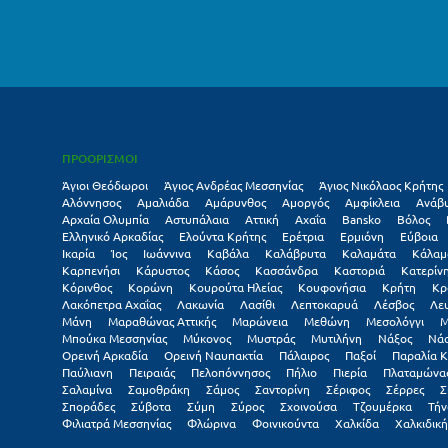
ΠΡΟΟΡΙΣΜΟΙ
Άγιοι Θεόδωροι
Άγιος Ανδρέας Μεσσηνίας
Άγιος Νικόλαος Κρήτης
Αλόννησος
Αμαλιάδα
Αμάρυνθος
Αμοργός
Αμφίκλεια
Ανάβ
Αρχαία Ολυμπία
Αστυπάλαια
Αττική
Αχαΐα
Βansko
Βόλος
Ελληνικό Αρκαδίας
Ελούντα Κρήτης
Ερέτρια
Ερμιόνη
Εύβοια
Ικαρία
Ίος
Ιωάννινα
Καβάλα
Καλάβρυτα
Καλαμάτα
Κάλαμ
Καρπενήσι
Κάρυστος
Κάσος
Κασσάνδρα
Καστοριά
Κατερίν
Κόρινθος
Κορώνη
Κουρούτα Ηλείας
Κουφονήσια
Κρήτη
Κρ
Λακόπετρα Αχαΐας
Λακωνία
Λασίθι
Λεπτοκαρυά
Λέσβος
Λε
Μάνη
Μαραθώνας Αττικής
Μαρώνεια
Μεθώνη
Μεσολόγγι
Μ
Μπούκα Μεσσηνίας
Μύκονος
Μυστράς
Μυτιλήνη
Νάξος
Νά
Ορεινή Αρκαδία
Ορεινή Ναυπακτία
Πάλαιρος
Παξοί
Παραλία Κ
Παύλιανη
Πειραιάς
Πελοπόννησος
Πήλιο
Πιερία
Πλαταμώνα
Σαλαμίνα
Σαμοθράκη
Σάμος
Σαντορίνη
Σέριφος
Σέρρες
Σ
Σποράδες
Σύβοτα
Σύμη
Σύρος
Σχοινούσα
Τζουμέρκα
Τήν
Φιλιατρά Μεσσηνίας
Φλώρινα
Φοινικούντα
Χαλκίδα
Χαλκιδική