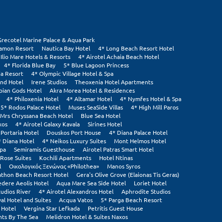
Grecotel Marine Palace & Aqua Park
tamon Resort
Nautica Bay Hotel
4* Long Beach Resort Hotel
 Ilio Mare Hotels & Resorts
4* Airotel Achaia Beach Hotel
4* Florida Blue Bay
5* Blue Lagoon Princess
ia Resort
4* Olympic Village Hotel & Spa
and Hotel
Irene Studios
Theoxenia Hotel Apartments
pian Gods Hotel
Akra Morea Hotel & Residences
4* Philoxenia Hotel
4* Altamar Hotel
4* Nymfes Hotel & Spa
5* Rodos Palace Hotel
Muses SeaSide Villas
4* High Mill Paros
Mrs Chryssana Beach Hotel
Blue Sea Hotel
xos
4* Airotel Galaxy Kavala
Sirines Hotel
 Portaria Hotel
Douskos Port House
4* Diana Palace Hotel
* Diana Hotel
4* Neikos Luxury Suites
Mont Helmos Hotel
Spa
Semiramis Guesthouse
Airotel Patras Smart Hotel
Rose Suites
Kochili Apartments
Hotel Ntinas
l
Οικολογικός Ξενώνας «Philothea»
Manos Syros
thon Beach Resort Hotel
Gera's Olive Grove (Elaionas Tis Geras)
edere Aeolis Hotel
Aqua Mare Sea Side Hotel
Loriet Hotel
tudios River
4* Airotel Alexandros Hotel
Aphrodite Studios
al Hotel and Suites
Acqua Vatos
5* Parga Beach Resort
 Hotel
Vergina Star Lefkada
Petritis Guest House
ts By The Sea
Melidron Hotel & Suites Naxos