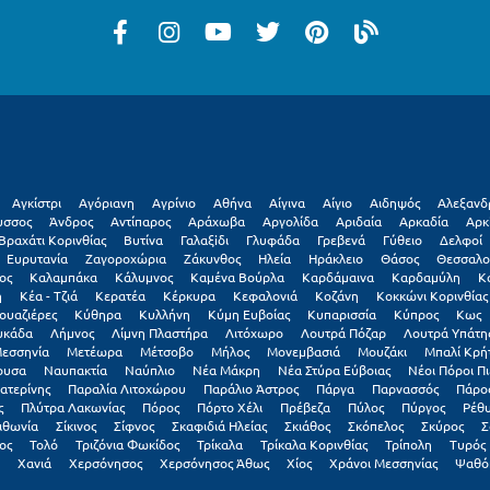
Αγκίστρι
Αγόριανη
Αγρίνιο
Αθήνα
Αίγινα
Αίγιο
Αιδηψός
Αλεξανδ
υσσος
Άνδρος
Αντίπαρος
Αράχωβα
Αργολίδα
Αριδαία
Αρκαδία
Αρκ
Βραχάτι Κορινθίας
Βυτίνα
Γαλαξiδι
Γλυφάδα
Γρεβενά
Γύθειο
Δελφοί
Ευρυτανία
Ζαγοροχώρια
Ζάκυνθος
Ηλεία
Ηράκλειο
Θάσος
Θεσσαλο
ος
Καλαμπάκα
Κάλυμνος
Καμένα Βούρλα
Καρδάμαινα
Καρδαμύλη
Κ
η
Κέα - Τζιά
Κερατέα
Κέρκυρα
Κεφαλονιά
Κοζάνη
Κοκκώνι Κορινθίας
ουαζιέρες
Κύθηρα
Κυλλήνη
Κύμη Ευβοίας
Κυπαρισσία
Κύπρος
Κως
υκάδα
Λήμνος
Λίμνη Πλαστήρα
Λιτόχωρο
Λουτρά Πόζαρ
Λουτρά Υπάτη
εσσηνία
Μετέωρα
Μέτσοβο
Μήλος
Μονεμβασιά
Μουζάκι
Μπαλί Κρή
ουσα
Ναυπακτία
Ναύπλιο
Νέα Μάκρη
Νέα Στύρα Εύβοιας
Νέοι Πόροι Πι
ατερίνης
Παραλία Λιτοχώρου
Παράλιο Άστρος
Πάργα
Παρνασσός
Πάρο
ς
Πλύτρα Λακωνίας
Πόρος
Πόρτο Χέλι
Πρέβεζα
Πύλος
Πύργος
Ρέθ
ιθωνία
Σίκινος
Σίφνος
Σκαφιδιά Ηλείας
Σκιάθος
Σκόπελος
Σκύρος
Σ
ος
Τολό
Τριζόνια Φωκίδος
Τρίκαλα
Τρίκαλα Κορινθίας
Τρίπολη
Τυρός
Χανιά
Χερσόνησος
Χερσόνησος Άθως
Χίος
Χράνοι Μεσσηνίας
Ψαθό