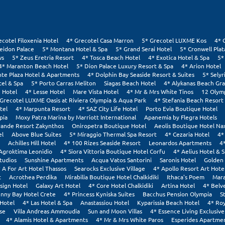
ecotel Filoxenia Hotel
4* Grecotel Casa Marron
5* Grecotel LUXME Kos
4* 
eidon Palace
5* Montana Hotel & Spa
5* Grand Serai Hotel
5* Cronwell Pla
ws
5* Zeus Eretria Resort
4* Tosca Beach Hotel
4* Exotica Hotel & Spa
5*
4* Maranton Beach Hotel
5* Dion Palace Luxury Resort & Spa
4* Arion Hotel
nte Plaza Hotel & Apartments
4* Dolphin Bay Seaside Resort & Suites
5* Selyr
tel & Spa
5* Porto Carras Meliton
Siagas Beach Hotel
4* Alykanas Beach Gr
 Hotel
4* Lesse Hotel
Mare Vista Hotel
4* Mr & Mrs White Tinos
12 Olym
 Grecotel LUXME Oasis at Riviera Olympia & Aqua Park
4* Stefania Beach Resort
tel
4* Marpunta Resort
4* SAZ City Life Hotel
Porto Evia Boutique Hotel
pia
Moxy Patra Marina by Marriott International
Apanemia by Flegra Hotels
rande Resort Zakynthos
Oniropetra Boutique Hotel
Aeolis Boutique Hotel Na
el
Above Blue Suites
5* Miraggio Thermal Spa Resort
4* Cezaria Hotel
4*
Achilles Hill Hotel
4* 100 Rizes Seaside Resort
Leonardos Apartments
4
Agroktima Leonidio
4* Siora Vittoria Boutique Hotel Corfu
4* Aelius Hotel & 
tudios
Sunshine Apartments
Acqua Vatos Santorini
Saronis Hotel
Golden 
 A For Art Hotel Thassos
Searocks Exclusive Village
4* Apollo Resort Art Hote
t
Acrothea Perdika
Mirabilia Boutique Hotel Chalkidiki
Ithaca's Poem
Mara
sign Hotel
Galaxy Art Hotel
4* Core Hotel Chalkidiki
Artina Hotel
4* Belv
nny Bay Hotel Crete
4* Princess Kyniska Suites
Bacchus Pension Olympia
S
Hotel
4* Las Hotel & Spa
Anastassiou Hotel
Kyparissia Beach Hotel
4* Roy
se
Villa Andreas Ammoudia
Sun and Moon Villas
4* Essence Living Exclusive
4* Alamis Hotel & Apartments
4* Mr & Mrs White Paros
Esperides Apartmen