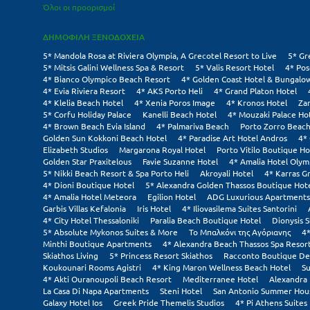
Όλοι οι προορισμοί
ΔΗΜΟΦΙΛΗ ΞΕΝΟΔΟΧΕΙΑ
5* Mandola Rosa at Riviera Olympia, A Grecotel Resort to Live
5* Gr
5* Mitsis Galini Wellness Spa & Resort
5* Valis Resort Hotel
4* Pos
4* Bianco Olympico Beach Resort
4* Golden Coast Hotel & Bungalo
4* Evia Riviera Resort
4* AKS Porto Heli
4* Grand Platon Hotel
4* Klelia Beach Hotel
4* Xenia Poros Image
4* Kronos Hotel
Za
5* Corfu Holiday Palace
Kanelli Beach Hotel
4* Mouzaki Palace Ho
4* Brown Beach Evia Island
4* Palmariva Beach
Porto Zorro Beach
Golden Sun Kokkoni Beach Hotel
4* Paradise Art Hotel Andros
4*
Elizabeth Studios
Margarona Royal Hotel
Porto Vitilo Boutique Ho
Golden Star Praxitelous
Favie Suzanne Hotel
4* Amalia Hotel Olym
5* Nikki Beach Resort & Spa Porto Heli
Akroyali Hotel
4* Karras G
4* Dioni Boutique Hotel
5* Alexandra Golden Thassos Boutique Hot
4* Amalia Hotel Meteora
Egilion Hotel
ADG Luxurious Apartments
Garbis Villas Kefalonia
Iris Hotel
4* Iliovasilema Suites Santorini
4* City Hotel Thessaloniki
Paralia Beach Boutique Hotel
Dionysis S
5* Absolute Mykonos Suites & More
Το Μπαλκόνι της Αγόριανης
4*
Minthi Boutique Apartments
4* Alexandra Beach Thassos Spa Resor
Skiathos Living
5* Princess Resort Skiathos
Racconto Boutique De
Koukounari Rooms Agistri
4* King Maron Wellness Beach Hotel
Su
4* Akti Ouranoupoli Beach Resort
Mediterranee Hotel
Alexandra 
La Casa Di Napa Apartments
Steni Hotel
San Antonio Summer Hou
Galaxy Hotel Ios
Greek Pride Themelis Studios
4* Pi Athens Suites