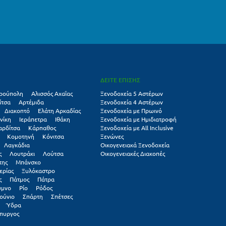
ΔΕΙΤΕ ΕΠΙΣΗΣ
ρούπολη
Αλισσός Αχαΐας
Ξενοδοχεία 5 Αστέρων
ίτσα
Αρτέμιδα
Ξενοδοχεία 4 Αστέρων
Διακοπτό
Ελάτη Αρκαδίας
Ξενοδοχεία με Πρωινό
νίκη
Ιεράπετρα
Ιθάκη
Ξενοδοχεία με Ημιδιατροφή
αρδίτσα
Κάρπαθος
Ξενοδοχεία με All Inclusive
Κομοτηνή
Κόνιτσα
Ξενώνες
Λαγκάδια
Οικογενειακά Ξενοδοχεία
ς
Λουτράκι
Λούτσα
Οικογενειακές Διακοπές
της
Μπάνσκο
ερίας
Ξυλόκαστρο
ς
Πάτμος
Πάτρα
υμνο
Ρίο
Ρόδος
ούνιο
Σπάρτη
Σπέτσες
Ύδρα
πυργος