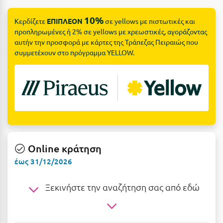
Suites
Βόλος
10%
Κερδίζετε
ΕΠΙΠΛΕΟΝ
σε yellows με πιστωτικές και
Βραχάτι Κορινθίας
προπληρωμένες ή 2% σε yellows με χρεωστικές, αγοράζοντας
αυτήν την προσφορά με κάρτες της Τράπεζας Πειραιώς που
Βυτίνα
Δες όλες τις προσφορές
συμμετέχουν στο πρόγραμμα YELLOW.
Γ
Δες όλα τα πακέτα διακοπών
Γαλαξiδι
Γλυφάδα
Γρεβενά
Γύθειο
Online κράτηση
έως 31/12/2026
Δ
Ξεκινήστε την αναζήτηση σας από εδώ
Δελφοί
Διακοπτό