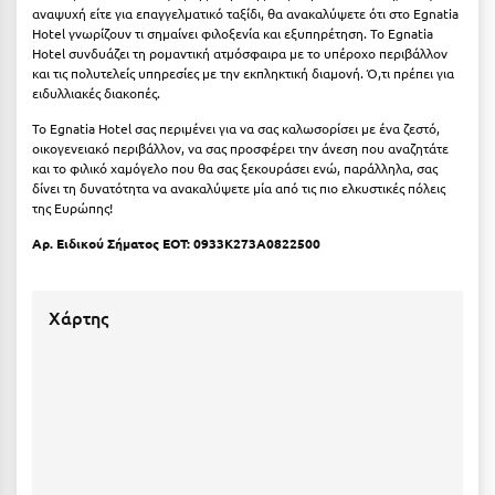
Καρδίτσα
αναψυχή είτε για επαγγελματικό ταξίδι, θα ανακαλύψετε ότι στο Egnatia
Hotel γνωρίζουν τι σημαίνει φιλοξενία και εξυπηρέτηση. Το Egnatia
Κάρπαθος
Hotel συνδυάζει τη ρομαντική ατμόσφαιρα με το υπέροχο περιβάλλον
και τις πολυτελείς υπηρεσίες με την εκπληκτική διαμονή. Ό,τι πρέπει για
Καρπενήσι
ειδυλλιακές διακοπές.
Το Egnatia Hotel σας περιμένει για να σας καλωσορίσει με ένα ζεστό,
Κάρυστος
οικογενειακό περιβάλλον, να σας προσφέρει την άνεση που αναζητάτε
και το φιλικό χαμόγελο που θα σας ξεκουράσει ενώ, παράλληλα, σας
Κάσος
δίνει τη δυνατότητα να ανακαλύψετε μία από τις πιο ελκυστικές πόλεις
της Ευρώπης!
Κασσάνδρα
Αρ. Ειδικού Σήματος ΕΟΤ:
0933K273A0822500
Καστοριά
Κατερίνη
Χάρτης
Κέα - Τζιά
Κερατέα
Κέρκυρα
Κεφαλονιά