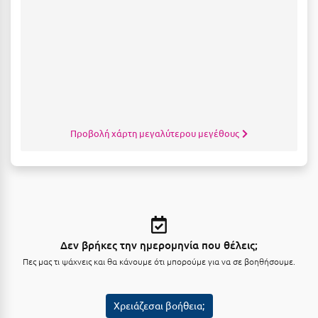
Κοζάνη
Κοκκώνι Κορινθίας
Κομοτηνή
Κόνιτσα
Κόρινθος
Προβολή χάρτη μεγαλύτερου μεγέθους
Κορώνη
Κουρούτα Ηλείας
Κουφονήσια
Κρήτη
Δεν βρήκες την ημερομηνία που θέλεις;
Κρουαζιέρες
Πες μας τι ψάχνεις και θα κάνουμε ότι μπορούμε για να σε βοηθήσουμε.
Κύθηρα
Κυλλήνη
Χρειάζεσαι βοήθεια;