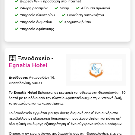
Δωρεάν Wi-Fi πρόσβαση στο Ιnternet
Ιωάννινα
24ωρη ρεσεψιόν
Μπαρ
Αίθουσα πρωινού
Υπηρεσία πλυντηρίου
Ενοικίαση αυτοκινήτου
Κ
Υπηρεσία δωματίου
Χρηματοκιβώτιο
Υπηρεσία αφύπνισης
Καβάλα
Καλάβρυτα
Καλαμάτα
Ξενοδοχείο -
Egnatia Hotel
Κάλαμος
Διεύθυνση:
Αντιγονιδών 16,
Καλαμπάκα
Θεσσαλονίκη, 54631
Κάλυμνος
Το
Egnatia Hotel
βρίσκεται σε κεντρική τοποθεσία στη Θεσσαλονίκη, 10
λεπτά με τα πόδια από την πλατεία Αριστοτέλους με τη νυχτερινή ζωή,
Καμένα Βούρλα
τα εστιατόρια και τα καταστήματα.
Το ξενοδοχείο εγγυάται για την άνετη διαμονή σας σ’ ένα ευχάριστο
Καρδάμαινα
περιβάλλον με εξαιρετική διακόσμηση, μοντέρνο design και πάνω απ’
όλα φιλική και άψογη εξυπηρέτηση σ’ ένα σύγχρονο κτίριο 6 ορόφων.
Καρδαμύλη
Όποιος κι αν είναι ο λόγος της διαμονής σας στη Θεσσαλονίκη, είτε για