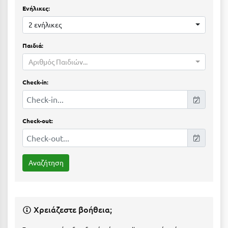
Ε
Ενήλικες:
2 ενήλικες
Ελάτη Αρκαδίας
Ελληνικό Αρκαδίας
Παιδιά:
Αριθμός Παιδιών...
Ελούντα Κρήτης
Check-in:
Ερέτρια
Ερμιόνη
Check-out:
Εύβοια
Ευρυτανία
Ζ
Ζαγοροχώρια
Χρειάζεστε βοήθεια;
Ζάκυνθος