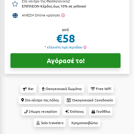
Στο κέντρο της Θεσσαλονίκης!
ΕΠΙΠΛΕΟΝ Κέρδος έως 10% σε yellows!
Αργολίδα
Ξενοδοχεία 3 Αστέρων
ΑΜΕΣΗ Online κράτηση
Αριδαία
Ξενοδοχεία 4 Αστέρων
από
Αρκαδία
Ξενοδοχεία 5 Αστέρων
€58
Αρκίτσα
Βίλες
* ελάχιστη τιμή περιόδου
Αρτέμιδα
Κρουαζιέρες
Αγόρασέ το!
Αρχαία Ολυμπία
Ενοικιαζόμενα Δωμάτια
Αστυπάλαια
Διαμερίσματα
Αττική
Studios
Bar
Οικογενειακά δωμάτια
Free WiFi
Αχαΐα
Boutique Hotels
Στο κέντρο της πόλης
Οικογενειακό Ξενοδοχείο
Ξενώνες
24ωρη reception
Επέτειος
Γενέθλια
Β
Camping
Solo travelers
Χρηματοκιβώτιο
Βansko