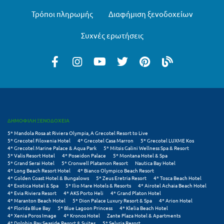
Λευκάδα
Τρόποι πληρωμής
Διαφήμιση ξενοδοχείων
Λήμνος
Συχνές ερωτήσεις
Λίμνη Πλαστήρα
Λιτόχωρο
Λουτρά Πόζαρ
Λουτρά Υπάτης
Λουτράκι
ΔΗΜΟΦΙΛΗ ΞΕΝΟΔΟΧΕΙΑ
5* Mandola Rosa at Riviera Olympia, A Grecotel Resort to Live
Λούτσα
5* Grecotel Filoxenia Hotel
4* Grecotel Casa Marron
5* Grecotel LUXME Kos
4* Grecotel Marine Palace & Aqua Park
5* Mitsis Galini Wellness Spa & Resort
5* Valis Resort Hotel
4* Poseidon Palace
5* Montana Hotel & Spa
Μ
5* Grand Serai Hotel
5* Cronwell Platamon Resort
Nautica Bay Hotel
4* Long Beach Resort Hotel
4* Bianco Olympico Beach Resort
4* Golden Coast Hotel & Bungalows
5* Zeus Eretria Resort
4* Tosca Beach Hotel
Μάνη
4* Exotica Hotel & Spa
5* Ilio Mare Hotels & Resorts
4* Airotel Achaia Beach Hotel
4* Evia Riviera Resort
4* AKS Porto Heli
4* Grand Platon Hotel
Μαραθώνας Αττικής
4* Maranton Beach Hotel
5* Dion Palace Luxury Resort & Spa
4* Arion Hotel
4* Florida Blue Bay
5* Blue Lagoon Princess
4* Klelia Beach Hotel
4* Xenia Poros Image
4* Kronos Hotel
Zante Plaza Hotel & Apartments
Μαρώνεια
4* Dolphin Bay Seaside Resort & Suites
5* Selyria Resort