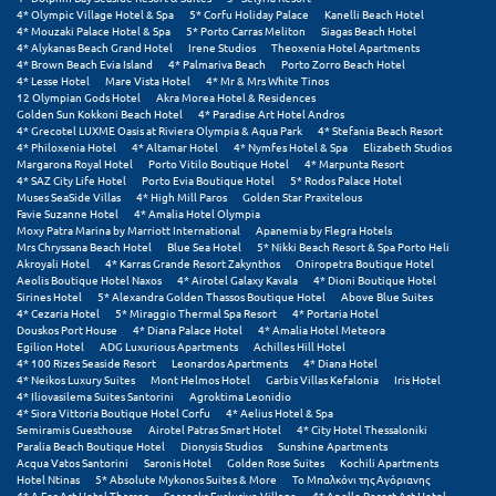
4* Olympic Village Hotel & Spa
5* Corfu Holiday Palace
Kanelli Beach Hotel
Μεθώνη
4* Mouzaki Palace Hotel & Spa
5* Porto Carras Meliton
Siagas Beach Hotel
4* Alykanas Beach Grand Hotel
Irene Studios
Theoxenia Hotel Apartments
4* Brown Beach Evia Island
4* Palmariva Beach
Porto Zorro Beach Hotel
Μεσολόγγι
4* Lesse Hotel
Mare Vista Hotel
4* Mr & Mrs White Tinos
12 Olympian Gods Hotel
Akra Morea Hotel & Residences
Μεσσηνία
Golden Sun Kokkoni Beach Hotel
4* Paradise Art Hotel Andros
4* Grecotel LUXME Oasis at Riviera Olympia & Aqua Park
4* Stefania Beach Resort
4* Philoxenia Hotel
4* Altamar Hotel
4* Nymfes Hotel & Spa
Elizabeth Studios
Μετέωρα
Margarona Royal Hotel
Porto Vitilo Boutique Hotel
4* Marpunta Resort
4* SAZ City Life Hotel
Porto Evia Boutique Hotel
5* Rodos Palace Hotel
Muses SeaSide Villas
4* High Mill Paros
Golden Star Praxitelous
Μέτσοβο
Favie Suzanne Hotel
4* Amalia Hotel Olympia
Moxy Patra Marina by Marriott International
Apanemia by Flegra Hotels
Μήλος
Mrs Chryssana Beach Hotel
Blue Sea Hotel
5* Nikki Beach Resort & Spa Porto Heli
Akroyali Hotel
4* Karras Grande Resort Zakynthos
Oniropetra Boutique Hotel
Aeolis Boutique Hotel Naxos
4* Airotel Galaxy Kavala
4* Dioni Boutique Hotel
Μονεμβασιά
Sirines Hotel
5* Alexandra Golden Thassos Boutique Hotel
Above Blue Suites
4* Cezaria Hotel
5* Miraggio Thermal Spa Resort
4* Portaria Hotel
Μουζάκι
Douskos Port House
4* Diana Palace Hotel
4* Amalia Hotel Meteora
Egilion Hotel
ADG Luxurious Apartments
Achilles Hill Hotel
4* 100 Rizes Seaside Resort
Leonardos Apartments
4* Diana Hotel
Μπαλί Κρήτης
4* Neikos Luxury Suites
Mont Helmos Hotel
Garbis Villas Kefalonia
Iris Hotel
4* Iliovasilema Suites Santorini
Agroktima Leonidio
Μπάνσκο
4* Siora Vittoria Boutique Hotel Corfu
4* Aelius Hotel & Spa
Semiramis Guesthouse
Airotel Patras Smart Hotel
4* City Hotel Thessaloniki
Paralia Beach Boutique Hotel
Dionysis Studios
Sunshine Apartments
Μπούκα Μεσσηνίας
Acqua Vatos Santorini
Saronis Hotel
Golden Rose Suites
Kochili Apartments
Hotel Ntinas
5* Absolute Mykonos Suites & More
Το Μπαλκόνι της Αγόριανης
Μύκονος
4* A For Art Hotel Thassos
Searocks Exclusive Village
4* Apollo Resort Art Hotel