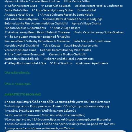
Πάργα
Mykonos Lolita, A Grecotel Resort to Live
Little Venice Villas
4* Sofianna Resort & Spa
4* Louis Althea Beach
Dolphin Resort Hotel & Conference
Zante Vista Villas
4* Aqua Serenity Luxury Suites
Dimitra Hotel
Παρνασσός
Anastasia Hotel Crete
5* Amada Colossos Resort by Louis Hotels
Ink Hotel Phos Rethymno
Abelonas Retreat Sunset & Sunrise Lodgings
Πάρος
Belohorizonte Fine Accommodation Chalkidiki
Aphea Village Chania
Pandora Studios & Apartments
4* Zeus Village Resort
5* Avaton Luxury Beach Resort Relais & Chateaux
Porto Vecchio Luxury Suites Spetses
Πάτμος
4* The King Jason Protaras – Designed for adults
Romanos Beach Villas by Xenia Resorts Messenia
Sofia Areopolis Guesthouse
Πάτρα
Nereides Hotel Chalkidiki
Taki's Guests
Kastri Beach Apartments
Voreades Studios Tinos
Gennadi Dreams Holiday Villa Rhodes
4* Lila Guesthouse Ermoupoli
Kassandra Studios Chalkidiki
Παύλιανη
Kassandra Villas Chalkidiki
Melidron Stylish Hotel & Apartments
4* Alleys Boutique Hotel & Spa
5* Elivi Skiathos
Koukounari Apartments
Πειραιάς
Όλα τα ξενοδοχεία
Πελοπόννησος
Όλοι οι προορισμοί
Πήλιο
ΔΙΑΒΑΣΤΕ ΣΤΟ BLOG ΜΑΣ
Πιερία
8 προορισμοί στην Ελλάδα που αξίζει να επισκεφθείς για τα ΠΟΠ προϊόντα τους
Το Λιτόχωρο και οι Καταρράκτες του Ενιπέα: Οδηγός για μια αξέχαστη εκδρομή
Τι να κάνω ένα 3ήμερο στο Γαλαξίδι και τους Δελφούς
Πλαταμώνας
Τα τοπ χωριά στη Λακωνική Μάνη που αξίζει να επισκεφθείς
Ψάχνεις νησί για τον 15Αύγουστο; Βρες τις καλύτερες προσφορές στο Ekdromi.gr
Πλύτρα Λακωνίας
4 αρχαιολογικοί χώροι στην Ελλάδα που πρέπει να δεις έστω μία φορά στη ζωή σου
3 οικογενειακά καταλύματα για διακοπές στα Σύβοτα