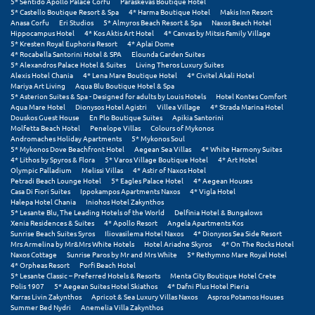
5* Sentido Apollo Palace Corfu
Paraskevas Boutique Hotel
5* Castello Boutique Resort & Spa
4* Harma Boutique Hotel
Makis Inn Resort
Anasa Corfu
Eri Studios
5* Almyros Beach Resort & Spa
Naxos Beach Hotel
Ξυλόκαστρο
Hippocampus Hotel
4* Kos Aktis Art Hotel
4* Canvas by Mitsis Family Village
5* Kresten Royal Euphoria Resort
4* Aplai Dome
4* Rocabella Santorini Hotel & SPA
Elounda Garden Suites
Ο
5* Alexandros Palace Hotel & Suites
Living Theros Luxury Suites
Alexis Hotel Chania
4* Lena Mare Boutique Hotel
4* Civitel Akali Hotel
Mariya Art Living
Aqua Blu Boutique Hotel & Spa
Ορεινή Αρκαδία
5* Asterion Suites & Spa - Designed for adults by Louis Hotels
Hotel Kontes Comfort
Aqua Mare Hotel
Dionysos Hotel Agistri
Villea Village
4* Strada Marina Hotel
Ορεινή Ναυπακτία
Douskos Guest House
En Plo Boutique Suites
Apikia Santorini
Molfetta Beach Hotel
Penelope Villas
Colours of Mykonos
Andromaches Holiday Apartments
5* Mykonos Soul
5* Mykonos Dove Beachfront Hotel
Aegean Sea Villas
4* White Harmony Suites
Π
4* Lithos by Spyros & Flora
5* Varos Village Boutique Hotel
4* Art Hotel
Olympic Palladium
Melissi Villas
4* Astir of Naxos Hotel
Petradi Beach Lounge Hotel
5* Eagles Palace Hotel
4* Aegean Houses
Πάλαιρος
Casa Di Fiori Suites
Ippokampos Apartments Naxos
4* Vigla Hotel
Halepa Hotel Chania
Iniohos Hotel Zakynthos
Παξοί
5* Lesante Blu, The Leading Hotels of the World
Delfinia Hotel & Bungalows
Xenia Residences & Suites
4* Apollo Resort
Angela Apartments Kos
Sunrise Beach Suites Syros
Iliovasilema Hotel Naxos
4* Dionysos Sea Side Resort
Παραλία Κατερίνης
Mrs Armelina by Mr&Mrs White Hotels
Hotel Ariadne Skyros
4* On The Rocks Hotel
Naxos Cottage
Sunrise Paros by Mr and Mrs White
5* Rethymno Mare Royal Hotel
Παραλία Λιτοχώρου
4* Orpheas Resort
Porfi Beach Hotel
5* Lesante Classic – Preferred Hotels & Resorts
Menta City Boutique Hotel Crete
Polis 1907
5* Aegean Suites Hotel Skiathos
4* Dafni Plus Hotel Pieria
Παράλιο Άστρος
Karras Livin Zakynthos
Apricot & Sea Luxury Villas Naxos
Aspros Potamos Houses
Summer Bed Nydri
Anemelia Villa Zakynthos