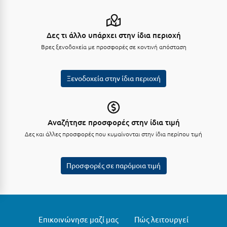
Κύμη Ευβοίας
Κυπαρισσία
Δες τι άλλο υπάρχει στην ίδια περιοχή
Βρες ξενοδοχεία με προσφορές σε κοντινή απόσταση
Κύπρος
Κως
Ξενοδοχεία στην ίδια περιοχή
Λ
Λαγκάδια
Αναζήτησε προσφορές στην ίδια τιμή
Λακόπετρα Αχαΐας
Δες και άλλες προσφορές που κυμαίνονται στην ίδια περίπου τιμή
Λακωνία
Προσφορές σε παρόμοια τιμή
Λασίθι
Λεπτοκαρυά
Λέσβος
Επικοινώνησε μαζί μας
Πώς λειτουργεί