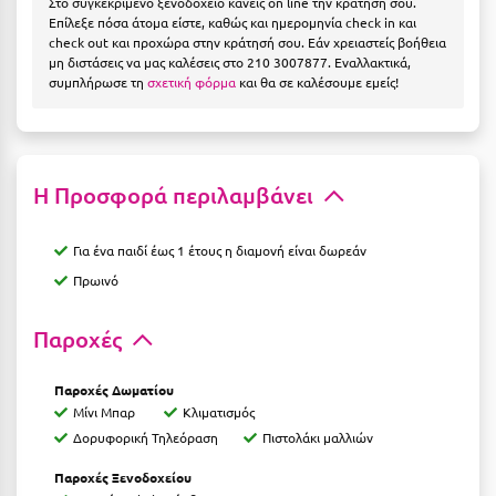
Στο συγκεκριμένο ξενοδοχείο κάνεις on line την κράτησή σου.
Η
Επίλεξε πόσα άτομα είστε, καθώς και ημερομηνία check in και
check out και προχώρα στην κράτησή σου. Εάν χρειαστείς βοήθεια
Ηλεία
μη διστάσεις να μας καλέσεις στο 210 3007877. Εναλλακτικά,
συμπλήρωσε τη
σχετική φόρμα
και θα σε καλέσουμε εμείς!
Ηράκλειο
Θ
Η Προσφορά περιλαμβάνει
Θάσος
Θεσσαλονίκη
Για ένα παιδί έως 1 έτους η διαμονή είναι δωρεάν
Πρωινό
Ι
Παροχές
Ιεράπετρα
Ιθάκη
Παροχές Δωματίου
Μίνι Μπαρ
Κλιματισμός
Ικαρία
Δορυφορική Τηλεόραση
Πιστολάκι μαλλιών
Ίος
Παροχές Ξενοδοχείου