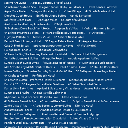
Mariya Art Living
Aqua Blu Boutique Hotel & Spa
Σούνιο
5* Asterion Suites & Spa - Designed for adults by Louis Hotels
Hotel Kontes Comfort
Aqua Mare Hotel
Dionysos Hotel Agistri
Villea Village
4* Strada Marina Hotel
Douskos Guest House
En Plo Boutique Suites
Apikia Santorini
Σπάρτη
Molfetta Beach Hotel
Penelope Villas
Colours of Mykonos
Andromaches Holiday Apartments
5* Mykonos Soul
Σπέτσες
5* Mykonos Dove Beachfront Hotel
Aegean Sea Villas
4* White Harmony Suites
4* Lithos by Spyros & Flora
5* Varos Village Boutique Hotel
4* Art Hotel
Olympic Palladium
Melissi Villas
4* Astir of Naxos Hotel
Σποράδες
Petradi Beach Lounge Hotel
5* Eagles Palace Hotel
4* Aegean Houses
Casa Di Fiori Suites
Ippokampos Apartments Naxos
4* Vigla Hotel
Σύβοτα
Halepa Hotel Chania
Iniohos Hotel Zakynthos
5* Lesante Blu, The Leading Hotels of the World
Delfinia Hotel & Bungalows
Xenia Residences & Suites
4* Apollo Resort
Angela Apartments Kos
Σύμη
Sunrise Beach Suites Syros
Iliovasilema Hotel Naxos
4* Dionysos Sea Side Resort
Mrs Armelina by Mr&Mrs White Hotels
Hotel Ariadne Skyros
4* On The Rocks Hotel
Σύρος
Naxos Cottage
Sunrise Paros by Mr and Mrs White
5* Rethymno Mare Royal Hotel
4* Orpheas Resort
Porfi Beach Hotel
5* Lesante Classic – Preferred Hotels & Resorts
Menta City Boutique Hotel Crete
Σχοινούσα
Polis 1907
5* Aegean Suites Hotel Skiathos
4* Dafni Plus Hotel Pieria
Karras Livin Zakynthos
Apricot & Sea Luxury Villas Naxos
Aspros Potamos Houses
Summer Bed Nydri
Anemelia Villa Zakynthos
Τ
Mykonos Lolita, A Grecotel Resort to Live
Little Venice Villas
4* Sofianna Resort & Spa
4* Louis Althea Beach
Dolphin Resort Hotel & Conference
Zante Vista Villas
4* Aqua Serenity Luxury Suites
Dimitra Hotel
Τζουμέρκα
Anastasia Hotel Crete
5* Amada Colossos Resort by Louis Hotels
Ink Hotel Phos Rethymno
Abelonas Retreat Sunset & Sunrise Lodgings
Τήνος
Belohorizonte Fine Accommodation Chalkidiki
Aphea Village Chania
Pandora Studios & Apartments
4* Zeus Village Resort
5* Avaton Luxury Beach Resort Relais & Chateaux
Porto Vecchio Luxury Suites Spetses