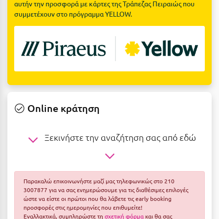
Ε
αυτήν την προσφορά με κάρτες της Τράπεζας Πειραιώς που
συμμετέχουν στο πρόγραμμα YELLOW.
Ελάτη Αρκαδίας
Ελληνικό Αρκαδίας
Ελούντα Κρήτης
Ερέτρια
Ερμιόνη
Online κράτηση
Εύβοια
Ξεκινήστε την αναζήτηση σας από εδώ
Ευρυτανία
Ζ
Ζαγοροχώρια
Παρακαλώ επικοινωνήστε μαζί μας τηλεφωνικώς στο 210
3007877 για να σας ενημερώσουμε για τις διαθέσιμες επιλογές
ώστε να είστε οι πρώτοι που θα λάβετε τις early booking
Ζάκυνθος
προσφορές στις ημερομηνίες που επιθυμείτε!
Εναλλακτικά, συμπληρώστε τη
σχετική φόρμα
και θα σας