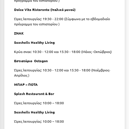
πρόγραμμα του εστιατορίου )
Κοζάνη
Dolce Vita Ristorante (
Ιταλικό
μενού
)
Κοκκώνι Κορινθίας
Ώρες λειτουργίας: 19:30 - 22:00 (Σύμφωνα με το εβδομαδιαίο
πρόγραμμα του εστιατορίου )
Κομοτηνή
ΣΝΑΚ
Κόνιτσα
Seashells Healthy Living
Κόρινθος
Κρύα σνακ: 10:30 - 12:00 και 15:30 - 18:00 (Μάιος -Οκτώβριος)
Κορώνη
Εστιατόριο
Octagon
Κουρούτα Ηλείας
Ώρες λειτουργίας: 10:30 - 12:00 και 15:30 - 18:00 (Νοέμβριος-
Απρίλιος )
Κουφονήσια
ΜΠΑΡ – ΠΟΤΑ
Κρήτη
Splash Restaurant & Bar
Κρουαζιέρες
Ώρες λειτουργίας: 10:00 – 18:00
Seashells Healthy Living
Κύθηρα
Ώρες λειτουργίας: 10:00 – 18:00
Κυλλήνη