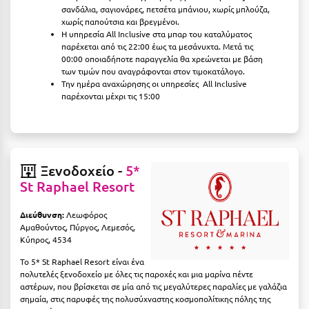
Λευκάδα
σανδάλια, σαγιονάρες, πετσέτα μπάνιου, χωρίς μπλούζα,
χωρίς παπούτσια και βρεγμένοι.
Λήμνος
Η υπηρεσία All Inclusive στα μπαρ του καταλύματος
παρέχεται από τις 22:00 έως τα μεσάνυχτα. Μετά τις
Λίμνη Πλαστήρα
00:00 οποιαδήποτε παραγγελία θα χρεώνεται με βάση
των τιμών που αναγράφονται στον τιμοκατάλογο.
Λιτόχωρο
Την ημέρα αναχώρησης οι υπηρεσίες All Ιnclusive
παρέχονται μέχρι τις 15:00
Λουτρά Πόζαρ
Λουτρά Υπάτης
Λουτράκι
Ξενοδοχείο -
5*
St Raphael Resort
Λούτσα
Διεύθυνση:
Λεωφόρος
Μ
Αμαθούντος, Πύργος, Λεμεσός,
Κύπρος, 4534
Μάνη
Το 5* St Raphael Resort είναι ένα
πολυτελές ξενοδοχείο με όλες τις παροχές και μια μαρίνα πέντε
Μαραθώνας Αττικής
αστέρων, που βρίσκεται σε μία από τις μεγαλύτερες παραλίες με γαλάζια
σημαία, στις παρυφές της πολυσύχναστης κοσμοπολίτικης πόλης της
Μαρώνεια