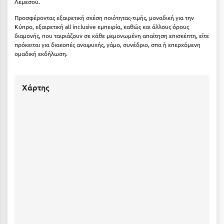
Λεμεσού.
Μεθώνη
Προσφέροντας εξαιρετική σχέση ποιότητας-τιμής, μοναδική για την
Κύπρο, εξαιρετική all inclusive εμπειρία, καθώς και άλλους όρους
Μεσολόγγι
διαμονής, που ταιριάζουν σε κάθε μεμονωμένη απαίτηση επισκέπτη, είτε
πρόκειται για διακοπές αναψυχής, γάμο, συνέδριο, σπα ή επερχόμενη
Μεσσηνία
ομαδική εκδήλωση.
Μετέωρα
Χάρτης
Μέτσοβο
Μήλος
Μονεμβασιά
Μουζάκι
Μπαλί Κρήτης
Μπάνσκο
Μπούκα Μεσσηνίας
Μύκονος