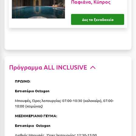
Παφιάνα, Κύπρος
Ιωάννινα
Κ
Δες το ξενοδοχείο
Καβάλα
Καλάβρυτα
Καλαμάτα
Πρόγραμμα ALL INCLUSIVE
Κάλαμος
Καλαμπάκα
ΠΡΩΙΝΟ:
Κάλυμνος
Εστιατόριο Octagon
Μπουφές, Ώρες λειτουργίας: 07:00-10:30 (καλοκαίρι), 07:00-
Καμένα Βούρλα
10:00 (χειμώνας)
Καρδάμαινα
ΜΕΣΗΜΕΡΙΑΝΟ ΓΕΥΜΑ:
Καρδαμύλη
Εστιατόριο
Octagon
Διεθνής Μπουφές , Ώρες λειτουργίας: 12:30-15:00