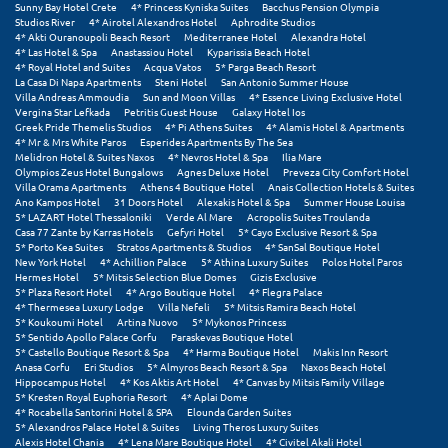
Sunny Bay Hotel Crete
4* Princess Kyniska Suites
Bacchus Pension Olympia
Σαμοθράκη
Studios River
4* Airotel Alexandros Hotel
Aphrodite Studios
4* Akti Ouranoupoli Beach Resort
Mediterranee Hotel
Alexandra Hotel
Σάμος
4* Las Hotel & Spa
Anastassiou Hotel
Kyparissia Beach Hotel
4* Royal Hotel and Suites
Acqua Vatos
5* Parga Beach Resort
La Casa Di Napa Apartments
Steni Hotel
San Antonio Summer House
Σαντορίνη
Villa Andreas Ammoudia
Sun and Moon Villas
4* Essence Living Exclusive Hotel
Vergina Star Lefkada
Petritis Guest House
Galaxy Hotel Ios
Σέριφος
Greek Pride Themelis Studios
4* Pi Athens Suites
4* Alamis Hotel & Apartments
4* Mr & Mrs White Paros
Esperides Apartments By The Sea
Melidron Hotel & Suites Naxos
4* Nevros Hotel & Spa
Ilia Mare
Σέρρες
Olympios Zeus Hotel Bungalows
Agnes Deluxe Hotel
Preveza City Comfort Hotel
Villa Orama Apartments
Athens 4 Boutique Hotel
Anais Collection Hotels & Suites
Σιθωνία
Ano Kampos Hotel
31 Doors Hotel
Alexakis Hotel & Spa
Summer House Louisa
5* LAZART Hotel Thessaloniki
Verde Al Mare
Acropolis Suites Troulanda
Casa 77 Zante by Karras Hotels
Gefyri Hotel
5* Cayo Exclusive Resort & Spa
Σίκινος
5* Porto Kea Suites
Stratos Apartments & Studios
4* SanSal Boutique Hotel
New York Hotel
4* Achillion Palace
5* Athina Luxury Suites
Polos Hotel Paros
Σίφνος
Hermes Hotel
5* Mitsis Selection Blue Domes
Gizis Exclusive
5* Plaza Resort Hotel
4* Argo Boutique Hotel
4* Flegra Palace
4* Thermesea Luxury Lodge
Villa Nefeli
5* Mitsis Ramira Beach Hotel
Σκαφιδιά Ηλείας
5* Koukoumi Hotel
Artina Nuovo
5* Mykonos Princess
5* Sentido Apollo Palace Corfu
Paraskevas Boutique Hotel
Σκιάθος
5* Castello Boutique Resort & Spa
4* Harma Boutique Hotel
Makis Inn Resort
Anasa Corfu
Eri Studios
5* Almyros Beach Resort & Spa
Naxos Beach Hotel
Hippocampus Hotel
4* Kos Aktis Art Hotel
4* Canvas by Mitsis Family Village
Σκόπελος
5* Kresten Royal Euphoria Resort
4* Aplai Dome
4* Rocabella Santorini Hotel & SPA
Elounda Garden Suites
Σκύρος
5* Alexandros Palace Hotel & Suites
Living Theros Luxury Suites
Alexis Hotel Chania
4* Lena Mare Boutique Hotel
4* Civitel Akali Hotel