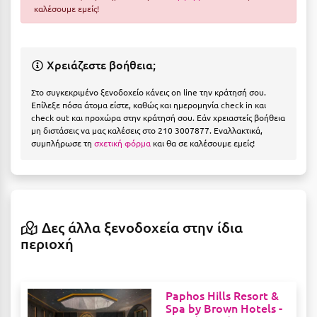
Η
καλέσουμε εμείς!
Ηλεία
Χρειάζεστε βοήθεια;
Ηράκλειο
Στο συγκεκριμένο ξενοδοχείο κάνεις on line την κράτησή σου.
Θ
Επίλεξε πόσα άτομα είστε, καθώς και ημερομηνία check in και
check out και προχώρα στην κράτησή σου. Εάν χρειαστείς βοήθεια
Θάσος
μη διστάσεις να μας καλέσεις στο 210 3007877. Εναλλακτικά,
συμπλήρωσε τη
σχετική φόρμα
και θα σε καλέσουμε εμείς!
Θεσσαλονίκη
Ι
Ιεράπετρα
Δες άλλα ξενοδοχεία στην ίδια
περιοχή
Ιθάκη
Ικαρία
Paphos Hills Resort &
Ίος
Spa by Brown Hotels -