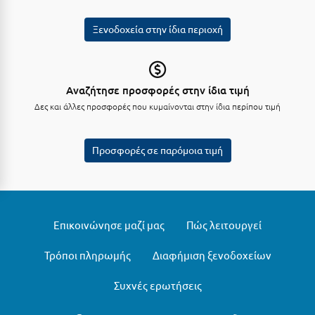
Ξυλόκαστρο
Ξενοδοχεία στην ίδια περιοχή
Ο
Αναζήτησε προσφορές στην ίδια τιμή
Ορεινή Αρκαδία
Δες και άλλες προσφορές που κυμαίνονται στην ίδια περίπου τιμή
Ορεινή Ναυπακτία
Προσφορές σε παρόμοια τιμή
Π
Πάλαιρος
Παξοί
Επικοινώνησε μαζί μας
Πώς λειτουργεί
Παραλία Κατερίνης
Τρόποι πληρωμής
Διαφήμιση ξενοδοχείων
Παραλία Λιτοχώρου
Συχνές ερωτήσεις
Παράλιο Άστρος