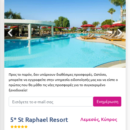
Αιδηψός
ΤΎΠΟΣ ΔΙΑΤΡΟΦΉΣ
Διαμονή Μόνο
Αλεξανδρούπολη
Πρωινό
Αλισσός Αχαΐας
Ημιδιατροφή
Αλόννησος
Ημιδιατροφή + Ποτά
Αμαλιάδα
Πλήρης Διατροφή
Αμάρυνθος
All Inclusive
Αμοργός
Προς το παρόν, δεν υπάρχουν διαθέσιμες προσφορές. Ωστόσο,
μπορείτε να εγγραφείτε στην υπηρεσία ειδοποίησής μας και να είστε ο
Ένα Γεύμα
Αμφίκλεια
πρώτος που θα μάθει τις νέες προσφορές για το συγκεκριμένο
ξενοδοχείο!
Δύο Γεύματα + Ποτά
Ανάβυσσος
Ενημέρωση
Άνδρος
ΤΎΠΟΣ ΚΑΤΑΛΎΜΑΤΟΣ
Αντίπαρος
Ξενοδοχεία 1 Αστέρι
5* St Raphael Resort
Λεμεσός, Κύπρος
Αράχωβα
Ξενοδοχεία 2 Αστέρων