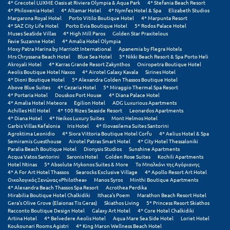
4* Grecotel LUXME Oasis at Riviera Olympia & Aqua Park
4* Stefania Beach Resort
Πόρος
4* Philoxenia Hotel
4* Altamar Hotel
4* Nymfes Hotel & Spa
Elizabeth Studios
Margarona Royal Hotel
Porto Vitilo Boutique Hotel
4* Marpunta Resort
Πόρτο Χέλι
4* SAZ City Life Hotel
Porto Evia Boutique Hotel
5* Rodos Palace Hotel
Muses SeaSide Villas
4* High Mill Paros
Golden Star Praxitelous
Favie Suzanne Hotel
4* Amalia Hotel Olympia
Πρέβεζα
Moxy Patra Marina by Marriott International
Apanemia by Flegra Hotels
Mrs Chryssana Beach Hotel
Blue Sea Hotel
5* Nikki Beach Resort & Spa Porto Heli
Πύλος
Akroyali Hotel
4* Karras Grande Resort Zakynthos
Oniropetra Boutique Hotel
Aeolis Boutique Hotel Naxos
4* Airotel Galaxy Kavala
Sirines Hotel
4* Dioni Boutique Hotel
5* Alexandra Golden Thassos Boutique Hotel
Πύργος
Above Blue Suites
4* Cezaria Hotel
5* Miraggio Thermal Spa Resort
4* Portaria Hotel
Douskos Port House
4* Diana Palace Hotel
4* Amalia Hotel Meteora
Egilion Hotel
ADG Luxurious Apartments
Ρ
Achilles Hill Hotel
4* 100 Rizes Seaside Resort
Leonardos Apartments
4* Diana Hotel
4* Neikos Luxury Suites
Mont Helmos Hotel
Garbis Villas Kefalonia
Iris Hotel
4* Iliovasilema Suites Santorini
Ρέθυμνο
Agroktima Leonidio
4* Siora Vittoria Boutique Hotel Corfu
4* Aelius Hotel & Spa
Semiramis Guesthouse
Airotel Patras Smart Hotel
4* City Hotel Thessaloniki
Ρίο
Paralia Beach Boutique Hotel
Dionysis Studios
Sunshine Apartments
Acqua Vatos Santorini
Saronis Hotel
Golden Rose Suites
Kochili Apartments
Hotel Ntinas
5* Absolute Mykonos Suites & More
Το Μπαλκόνι της Αγόριανης
Ρόδος
4* A For Art Hotel Thassos
Searocks Exclusive Village
4* Apollo Resort Art Hotel
Οικολογικός Ξενώνας «Philothea»
Manos Syros
Minthi Boutique Apartments
4* Alexandra Beach Thassos Spa Resort
Acrothea Perdika
Σ
Mirabilia Boutique Hotel Chalkidiki
Ithaca's Poem
Marathon Beach Resort Hotel
Gera's Olive Grove (Elaionas Tis Geras)
Skiathos Living
5* Princess Resort Skiathos
Racconto Boutique Design Hotel
Galaxy Art Hotel
4* Core Hotel Chalkidiki
Σαλαμίνα
Artina Hotel
4* Belvedere Aeolis Hotel
Aqua Mare Sea Side Hotel
Loriet Hotel
Koukounari Rooms Agistri
4* King Maron Wellness Beach Hotel