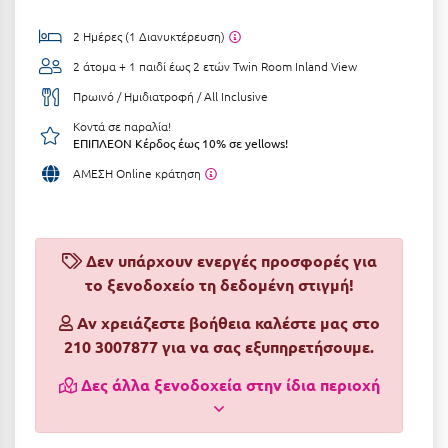
Αργολίδα
Ξενοδοχεία 3 Αστέρων
2 Ημέρες (1 Διανυκτέρευση)
Αριδαία
2 άτομα + 1 παιδί έως 2 ετών
Twin Room Inland View
Ξενοδοχεία 4 Αστέρων
Πρωινό / Ημιδιατροφή / All Inclusive
Αρκαδία
Ξενοδοχεία 5 Αστέρων
Κοντά σε παραλία!
Αρκίτσα
ΕΠΙΠΛΕΟΝ Κέρδος έως 10% σε yellows!
Βίλες
ΑΜΕΣΗ Online κράτηση
Αρτέμιδα
Κρουαζιέρες
Αρχαία Ολυμπία
Ενοικιαζόμενα Δωμάτια
Αστυπάλαια
Διαμερίσματα
Δεν υπάρχουν ενεργές προσφορές για
το ξενοδοχείο τη δεδομένη στιγμή!
Αττική
Studios
Αν χρειάζεστε βοήθεια καλέστε μας στο
Αχαΐα
Boutique Hotels
210 3007877 για να σας εξυπηρετήσουμε.
Ξενώνες
Β
Δες άλλα ξενοδοχεία στην ίδια περιοχή
Camping
Βansko