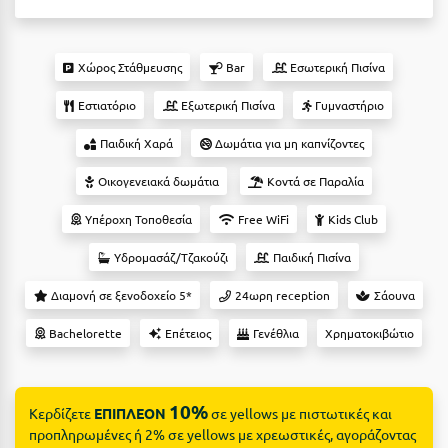
Suites
Βόλος
Βραχάτι Κορινθίας
Χώρος Στάθμευσης
Bar
Εσωτερική Πισίνα
Βυτίνα
Δες όλες τις προσφορές
Εστιατόριο
Εξωτερική Πισίνα
Γυμναστήριο
Γ
Δες όλα τα πακέτα διακοπών
Παιδική Χαρά
Δωμάτια για μη καπνίζοντες
Γαλαξiδι
Οικογενειακά δωμάτια
Κοντά σε Παραλία
Γλυφάδα
Υπέροχη Τοποθεσία
Free WiFi
Kids Club
Γρεβενά
Υδρομασάζ/Τζακούζι
Παιδική Πισίνα
Γύθειο
Διαμονή σε ξενοδοχείο 5*
24ωρη reception
Σάουνα
Bachelorette
Επέτειος
Γενέθλια
Χρηματοκιβώτιο
Δ
Δελφοί
10%
Κερδίζετε
ΕΠΙΠΛΕΟΝ
σε yellows με πιστωτικές και
Διακοπτό
προπληρωμένες ή 2% σε yellows με χρεωστικές, αγοράζοντας