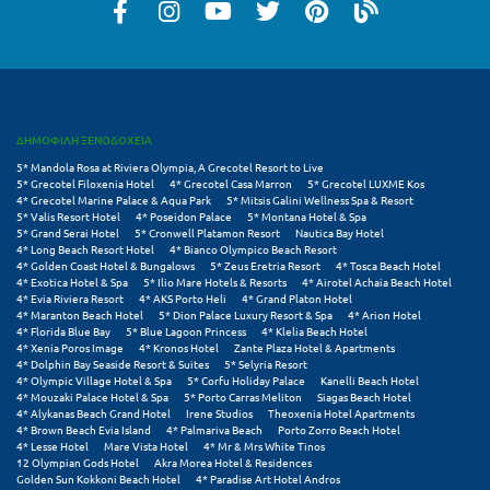
Πάργα
Παρνασσός
Πάρος
Πάτμος
ΔΗΜΟΦΙΛΗ ΞΕΝΟΔΟΧΕΙΑ
Πάτρα
5* Mandola Rosa at Riviera Olympia, A Grecotel Resort to Live
5* Grecotel Filoxenia Hotel
4* Grecotel Casa Marron
5* Grecotel LUXME Kos
4* Grecotel Marine Palace & Aqua Park
5* Mitsis Galini Wellness Spa & Resort
Παύλιανη
5* Valis Resort Hotel
4* Poseidon Palace
5* Montana Hotel & Spa
5* Grand Serai Hotel
5* Cronwell Platamon Resort
Nautica Bay Hotel
Πειραιάς
4* Long Beach Resort Hotel
4* Bianco Olympico Beach Resort
4* Golden Coast Hotel & Bungalows
5* Zeus Eretria Resort
4* Tosca Beach Hotel
4* Exotica Hotel & Spa
5* Ilio Mare Hotels & Resorts
4* Airotel Achaia Beach Hotel
Πελοπόννησος
4* Evia Riviera Resort
4* AKS Porto Heli
4* Grand Platon Hotel
4* Maranton Beach Hotel
5* Dion Palace Luxury Resort & Spa
4* Arion Hotel
4* Florida Blue Bay
5* Blue Lagoon Princess
4* Klelia Beach Hotel
Πήλιο
4* Xenia Poros Image
4* Kronos Hotel
Zante Plaza Hotel & Apartments
4* Dolphin Bay Seaside Resort & Suites
5* Selyria Resort
Πιερία
4* Olympic Village Hotel & Spa
5* Corfu Holiday Palace
Kanelli Beach Hotel
4* Mouzaki Palace Hotel & Spa
5* Porto Carras Meliton
Siagas Beach Hotel
4* Alykanas Beach Grand Hotel
Irene Studios
Theoxenia Hotel Apartments
Πλαταμώνας
4* Brown Beach Evia Island
4* Palmariva Beach
Porto Zorro Beach Hotel
4* Lesse Hotel
Mare Vista Hotel
4* Mr & Mrs White Tinos
Πλύτρα Λακωνίας
12 Olympian Gods Hotel
Akra Morea Hotel & Residences
Golden Sun Kokkoni Beach Hotel
4* Paradise Art Hotel Andros