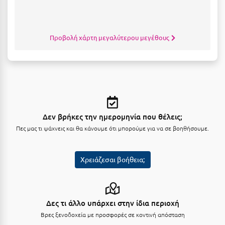
Μυστράς
Μυτιλήνη
Προβολή χάρτη μεγαλύτερου μεγέθους
Ν
Νάξος
Νάουσα
Δεν βρήκες την ημερομηνία που θέλεις;
Ναυπακτία
Πες μας τι ψάχνεις και θα κάνουμε ότι μπορούμε για να σε βοηθήσουμε.
Ναύπλιο
Νέα Μάκρη
Χρειάζεσαι βοήθεια;
Νέα Στύρα Εύβοιας
Νέοι Πόροι Πιερίας
Δες τι άλλο υπάρχει στην ίδια περιοχή
Βρες ξενοδοχεία με προσφορές σε κοντινή απόσταση
Ξ