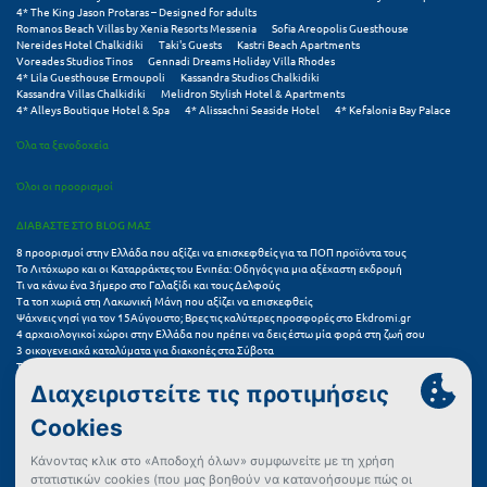
Τολό
4* The King Jason Protaras – Designed for adults
Romanos Beach Villas by Xenia Resorts Messenia
Sofia Areopolis Guesthouse
Τριζόνια Φωκίδος
Nereides Hotel Chalkidiki
Taki's Guests
Kastri Beach Apartments
Voreades Studios Tinos
Gennadi Dreams Holiday Villa Rhodes
4* Lila Guesthouse Ermoupoli
Kassandra Studios Chalkidiki
Τρίκαλα
Kassandra Villas Chalkidiki
Melidron Stylish Hotel & Apartments
4* Alleys Boutique Hotel & Spa
4* Alissachni Seaside Hotel
4* Kefalonia Bay Palace
Τρίκαλα Κορινθίας
Όλα τα ξενοδοχεία
Τρίπολη
Όλοι οι προορισμοί
Τυρός
ΔΙΑΒΑΣΤΕ ΣΤΟ BLOG ΜΑΣ
8 προορισμοί στην Ελλάδα που αξίζει να επισκεφθείς για τα ΠΟΠ προϊόντα τους
Υ
Το Λιτόχωρο και οι Καταρράκτες του Ενιπέα: Οδηγός για μια αξέχαστη εκδρομή
Τι να κάνω ένα 3ήμερο στο Γαλαξίδι και τους Δελφούς
Τα τοπ χωριά στη Λακωνική Μάνη που αξίζει να επισκεφθείς
Ύδρα
Ψάχνεις νησί για τον 15Αύγουστο; Βρες τις καλύτερες προσφορές στο Ekdromi.gr
4 αρχαιολογικοί χώροι στην Ελλάδα που πρέπει να δεις έστω μία φορά στη ζωή σου
3 οικογενειακά καταλύματα για διακοπές στα Σύβοτα
Φ
Τα 11 καλύτερα καλοκαιρινά resorts στην Ελλάδα
7 μικρά ελληνικά νησιά για αξέχαστες καλοκαιρινές διακοπές
5+1 ινσταγκραμικές παραλίες στην Ελλάδα που αξίζουν μια θέση στο feed σου
Φιλιατρά Μεσσηνίας
Συχνές Ερωτήσεις (FAQs) για Ξενοδοχεία
Φλώρινα