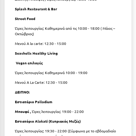
Καρδίτσα
Splash Restaurant & Bar
Κάρπαθος
Street Food
Καρπενήσι
Ώρες λειτουργίας: Καθημερινά από τις 10:00 - 18:00 ( Μάιος –
Οκτώβριος)
Κάρυστος
Μενού A la carte: 12:30 - 15:00
Κάσος
Seashells Healthy Living
Κασσάνδρα
Vegan
επιλογές
Καστοριά
Ώρες λειτουργίας: Καθημερινά 10:00 - 19:00
Κατερίνη
Μενού A La Carte: 12:30 - 15:00
ΔΕIΠΝΟ:
Κέα - Τζιά
Εστιατόριο
Palladium
Κερατέα
Μπουφέ ,
Ώρες λειτουργίας: 19:00 - 22:00
Κέρκυρα
Εστιατόριο Alakati (Κυπριακός Μεζές)
Κεφαλονιά
Ώρες λειτουργίας: 19:30 - 22:00 (Σύμφωνα με το εβδομαδιαίο