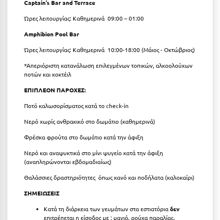
Captain’s Bar and Terrace
Κύμη Ευβοίας
Ώρες λειτουργίας: Καθημερινά
09:00 – 01:00
Κυπαρισσία
Amphibion Pool Bar
Κύπρος
Ώρες λειτουργίας: Καθημερινά 10:00-18:00 (Μάιος - Οκτώβριος)
Κως
*Απεριόριστη κατανάλωση επιλεγμένων τοπικών, αλκοολούχων
ποτών και κοκτέιλ
Λ
ΕΠΙΠΛΕΟΝ ΠΑΡΟΧΕΣ:
Ποτό καλωσορίσματος κατά το check-in
Λαγκάδια
Νερό χωρίς ανθρακικό στο δωμάτιο (καθημερινά)
Λακόπετρα Αχαΐας
Φρέσκα φρούτα στο δωμάτιο κατά την άφιξη
Λακωνία
Νερό και αναψυκτικά στο μίνι ψυγείο κατά την άφιξη
(αναπληρώνονται εβδομαδιαίως)
Λασίθι
Θαλάσσιες δραστηριότητες όπως κανό και ποδήλατα (καλοκαίρι)
Λεπτοκαρυά
ΣΗΜΕΙΩΣΕΙΣ
Λέσβος
Κατά τη διάρκεια των γευμάτων στα εστιατόρια
δεν
επιτρέπεται η είσοδος με : μαγιό, ρούχα παραλίας,