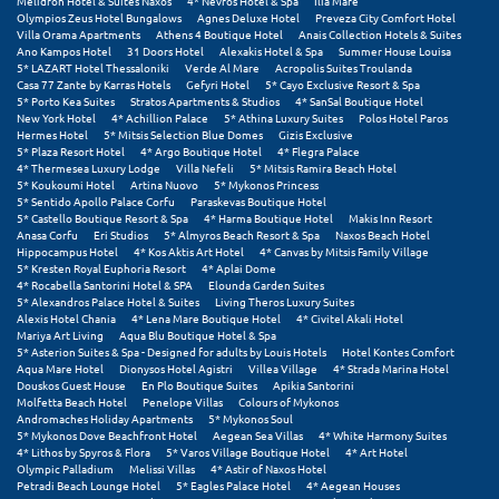
Πάργα
Melidron Hotel & Suites Naxos
4* Nevros Hotel & Spa
Ilia Mare
Olympios Zeus Hotel Bungalows
Agnes Deluxe Hotel
Preveza City Comfort Hotel
Villa Orama Apartments
Athens 4 Boutique Hotel
Anais Collection Hotels & Suites
Παρνασσός
Ano Kampos Hotel
31 Doors Hotel
Alexakis Hotel & Spa
Summer House Louisa
5* LAZART Hotel Thessaloniki
Verde Al Mare
Acropolis Suites Troulanda
Casa 77 Zante by Karras Hotels
Gefyri Hotel
5* Cayo Exclusive Resort & Spa
Πάρος
5* Porto Kea Suites
Stratos Apartments & Studios
4* SanSal Boutique Hotel
New York Hotel
4* Achillion Palace
5* Athina Luxury Suites
Polos Hotel Paros
Πάτμος
Hermes Hotel
5* Mitsis Selection Blue Domes
Gizis Exclusive
5* Plaza Resort Hotel
4* Argo Boutique Hotel
4* Flegra Palace
4* Thermesea Luxury Lodge
Villa Nefeli
5* Mitsis Ramira Beach Hotel
Πάτρα
5* Koukoumi Hotel
Artina Nuovo
5* Mykonos Princess
5* Sentido Apollo Palace Corfu
Paraskevas Boutique Hotel
Παύλιανη
5* Castello Boutique Resort & Spa
4* Harma Boutique Hotel
Makis Inn Resort
Anasa Corfu
Eri Studios
5* Almyros Beach Resort & Spa
Naxos Beach Hotel
Hippocampus Hotel
4* Kos Aktis Art Hotel
4* Canvas by Mitsis Family Village
Πειραιάς
5* Kresten Royal Euphoria Resort
4* Aplai Dome
4* Rocabella Santorini Hotel & SPA
Elounda Garden Suites
Πελοπόννησος
5* Alexandros Palace Hotel & Suites
Living Theros Luxury Suites
Alexis Hotel Chania
4* Lena Mare Boutique Hotel
4* Civitel Akali Hotel
Mariya Art Living
Aqua Blu Boutique Hotel & Spa
Πήλιο
5* Asterion Suites & Spa - Designed for adults by Louis Hotels
Hotel Kontes Comfort
Aqua Mare Hotel
Dionysos Hotel Agistri
Villea Village
4* Strada Marina Hotel
Πιερία
Douskos Guest House
En Plo Boutique Suites
Apikia Santorini
Molfetta Beach Hotel
Penelope Villas
Colours of Mykonos
Andromaches Holiday Apartments
5* Mykonos Soul
Πλαταμώνας
5* Mykonos Dove Beachfront Hotel
Aegean Sea Villas
4* White Harmony Suites
4* Lithos by Spyros & Flora
5* Varos Village Boutique Hotel
4* Art Hotel
Πλύτρα Λακωνίας
Olympic Palladium
Melissi Villas
4* Astir of Naxos Hotel
Petradi Beach Lounge Hotel
5* Eagles Palace Hotel
4* Aegean Houses