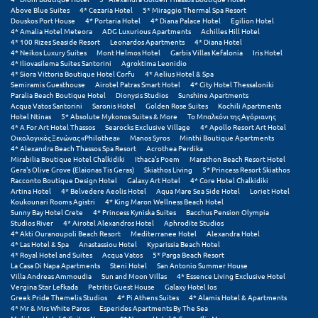
Above Blue Suites
4* Cezaria Hotel
5* Miraggio Thermal Spa Resort
Douskos Port House
4* Portaria Hotel
4* Diana Palace Hotel
Egilion Hotel
Ξυλόκαστρο
4* Amalia Hotel Meteora
ADG Luxurious Apartments
Achilles Hill Hotel
4* 100 Rizes Seaside Resort
Leonardos Apartments
4* Diana Hotel
4* Neikos Luxury Suites
Mont Helmos Hotel
Garbis Villas Kefalonia
Iris Hotel
Ο
4* Iliovasilema Suites Santorini
Agroktima Leonidio
4* Siora Vittoria Boutique Hotel Corfu
4* Aelius Hotel & Spa
Semiramis Guesthouse
Airotel Patras Smart Hotel
4* City Hotel Thessaloniki
Ορεινή Αρκαδία
Paralia Beach Boutique Hotel
Dionysis Studios
Sunshine Apartments
Acqua Vatos Santorini
Saronis Hotel
Golden Rose Suites
Kochili Apartments
Hotel Ntinas
5* Absolute Mykonos Suites & More
Το Μπαλκόνι της Αγόριανης
Ορεινή Ναυπακτία
4* A For Art Hotel Thassos
Searocks Exclusive Village
4* Apollo Resort Art Hotel
Οικολογικός Ξενώνας «Philothea»
Manos Syros
Minthi Boutique Apartments
4* Alexandra Beach Thassos Spa Resort
Acrothea Perdika
Π
Mirabilia Boutique Hotel Chalkidiki
Ithaca's Poem
Marathon Beach Resort Hotel
Gera's Olive Grove (Elaionas Tis Geras)
Skiathos Living
5* Princess Resort Skiathos
Racconto Boutique Design Hotel
Galaxy Art Hotel
4* Core Hotel Chalkidiki
Πάλαιρος
Artina Hotel
4* Belvedere Aeolis Hotel
Aqua Mare Sea Side Hotel
Loriet Hotel
Koukounari Rooms Agistri
4* King Maron Wellness Beach Hotel
Παξοί
Sunny Bay Hotel Crete
4* Princess Kyniska Suites
Bacchus Pension Olympia
Studios River
4* Airotel Alexandros Hotel
Aphrodite Studios
4* Akti Ouranoupoli Beach Resort
Mediterranee Hotel
Alexandra Hotel
Παραλία Κατερίνης
4* Las Hotel & Spa
Anastassiou Hotel
Kyparissia Beach Hotel
4* Royal Hotel and Suites
Acqua Vatos
5* Parga Beach Resort
Παραλία Λιτοχώρου
La Casa Di Napa Apartments
Steni Hotel
San Antonio Summer House
Villa Andreas Ammoudia
Sun and Moon Villas
4* Essence Living Exclusive Hotel
Vergina Star Lefkada
Petritis Guest House
Galaxy Hotel Ios
Παράλιο Άστρος
Greek Pride Themelis Studios
4* Pi Athens Suites
4* Alamis Hotel & Apartments
4* Mr & Mrs White Paros
Esperides Apartments By The Sea