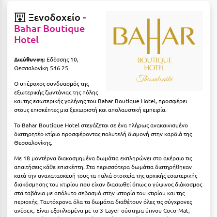
Καρδίτσα
Ξενοδοχείο -
Κάρπαθος
Bahar Boutique
Hotel
Καρπενήσι
Κάρυστος
Διεύθυνση:
Εδέσσης 10,
Θεσσαλονίκη 546 25
Κάσος
Ο υπέροχος συνδυασμός της
εξωτερικής ζωντάνιας της πόλης
Κασσάνδρα
και της εσωτερικής γαλήνης του Bahar Boutique Hotel, προσφέρει
στους επισκέπτες μια ξεχωριστή και απολαυστική εμπειρία.
Καστοριά
Το Bahar Boutique Hotel στεγάζεται σε ένα πλήρως ανακαινισμένο
Κατερίνη
διατηρητέο κτίριο προσφέροντας πολυτελή διαμονή στην καρδιά της
Θεσσαλονίκης.
Κέα - Τζιά
Με 18 μοντέρνα διακοσμημένα δωμάτια εκπληρώνει στο ακέραιο τις
Κερατέα
απαιτήσεις κάθε επισκέπτη. Στα περισσότερα δωμάτια διατηρήθηκαν
κατά την ανακατασκευή τους τα παλιά στοιχεία της αρχικής εσωτερικής
διακόσμησης του κτιρίου που είχαν διασωθεί όπως ο γύψινος διάκοσμος
Κέρκυρα
στα ταβάνια με απόλυτο σεβασμό στην ιστορία του κτιρίου και της
περιοχής. Ταυτόχρονα όλα τα δωμάτια διαθέτουν όλες τις σύγχρονες
Κεφαλονιά
ανέσεις. Είναι εξοπλισμένα με το 3-Layer σύστημα ύπνου Coco-Mat,