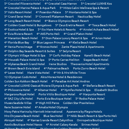
5* Grecotel Filoxenia Hotel
4* Grecotel Casa Marron
5* Grecotel LUXME Kos
4* Grecotel Marine Palace & Aqua Park
5* Mitsis Galini Wellness Spa & Resort
Μυστράς
5* Valis Resort Hotel
4* Poseidon Palace
5* Montana Hotel & Spa
5* Grand Serai Hotel
5* Cronwell Platamon Resort
Nautica Bay Hotel
4* Long Beach Resort Hotel
4* Bianco Olympico Beach Resort
Μυτιλήνη
4* Golden Coast Hotel & Bungalows
5* Zeus Eretria Resort
4* Tosca Beach Hotel
4* Exotica Hotel & Spa
5* Ilio Mare Hotels & Resorts
4* Airotel Achaia Beach Hotel
4* Evia Riviera Resort
4* AKS Porto Heli
4* Grand Platon Hotel
Ν
4* Maranton Beach Hotel
5* Dion Palace Luxury Resort & Spa
4* Arion Hotel
4* Florida Blue Bay
5* Blue Lagoon Princess
4* Klelia Beach Hotel
4* Xenia Poros Image
4* Kronos Hotel
Zante Plaza Hotel & Apartments
Νάξος
4* Dolphin Bay Seaside Resort & Suites
5* Selyria Resort
4* Olympic Village Hotel & Spa
5* Corfu Holiday Palace
Kanelli Beach Hotel
Νάουσα
4* Mouzaki Palace Hotel & Spa
5* Porto Carras Meliton
Siagas Beach Hotel
4* Alykanas Beach Grand Hotel
Irene Studios
Theoxenia Hotel Apartments
4* Brown Beach Evia Island
4* Palmariva Beach
Porto Zorro Beach Hotel
Ναυπακτία
4* Lesse Hotel
Mare Vista Hotel
4* Mr & Mrs White Tinos
12 Olympian Gods Hotel
Akra Morea Hotel & Residences
Ναύπλιο
Golden Sun Kokkoni Beach Hotel
4* Paradise Art Hotel Andros
4* Grecotel LUXME Oasis at Riviera Olympia & Aqua Park
4* Stefania Beach Resort
4* Philoxenia Hotel
4* Altamar Hotel
4* Nymfes Hotel & Spa
Elizabeth Studios
Νέα Μάκρη
Margarona Royal Hotel
Porto Vitilo Boutique Hotel
4* Marpunta Resort
4* SAZ City Life Hotel
Porto Evia Boutique Hotel
5* Rodos Palace Hotel
Νέα Στύρα Εύβοιας
Muses SeaSide Villas
4* High Mill Paros
Golden Star Praxitelous
Favie Suzanne Hotel
4* Amalia Hotel Olympia
Moxy Patra Marina by Marriott International
Apanemia by Flegra Hotels
Νέοι Πόροι Πιερίας
Mrs Chryssana Beach Hotel
Blue Sea Hotel
5* Nikki Beach Resort & Spa Porto Heli
Akroyali Hotel
4* Karras Grande Resort Zakynthos
Oniropetra Boutique Hotel
Aeolis Boutique Hotel Naxos
4* Airotel Galaxy Kavala
Sirines Hotel
Ξ
4* Dioni Boutique Hotel
5* Alexandra Golden Thassos Boutique Hotel