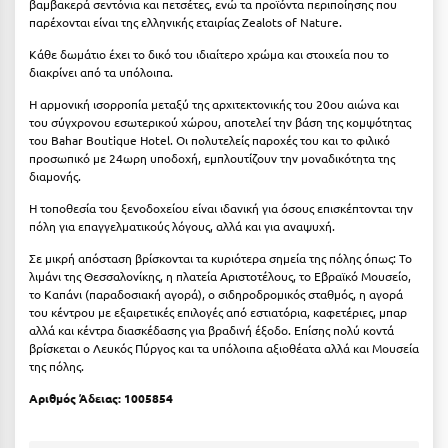
βαμβακερά σεντόνια και πετσέτες, ενώ τα προϊόντα περιποίησης που
Κοζάνη
παρέχονται είναι της ελληνικής εταιρίας Zealots of Nature.
Κοκκώνι Κορινθίας
Κάθε δωμάτιο έχει το δικό του ιδιαίτερο χρώμα και στοιχεία που το
διακρίνει από τα υπόλοιπα.
Κομοτηνή
Η αρμονική ισορροπία μεταξύ της αρχιτεκτονικής του 20ου αιώνα και
του σύγχρονου εσωτερικού χώρου, αποτελεί την βάση της κομψότητας
Κόνιτσα
του Bahar Boutique Hotel. Οι πολυτελείς παροχές του και το φιλικό
προσωπικό με 24ωρη υποδοχή, εμπλουτίζουν την μοναδικότητα της
Κόρινθος
διαμονής.
Κορώνη
Η τοποθεσία του ξενοδοχείου είναι ιδανική για όσους επισκέπτονται την
πόλη για επαγγελματικούς λόγους, αλλά και για αναψυχή.
Κουρούτα Ηλείας
Σε μικρή απόσταση βρίσκονται τα κυριότερα σημεία της πόλης όπως: Το
Κουφονήσια
λιμάνι της Θεσσαλονίκης, η πλατεία Αριστοτέλους, το Εβραϊκό Μουσείο,
το Καπάνι (παραδοσιακή αγορά), ο σιδηροδρομικός σταθμός, η αγορά
του κέντρου με εξαιρετικές επιλογές από εστιατόρια, καφετέριες, μπαρ
Κρήτη
αλλά και κέντρα διασκέδασης για βραδινή έξοδο. Επίσης πολύ κοντά
βρίσκεται ο Λευκός Πύργος και τα υπόλοιπα αξιοθέατα αλλά και Μουσεία
Κρουαζιέρες
της πόλης.
Κύθηρα
Αριθμός Άδειας: 1005854
Κυλλήνη