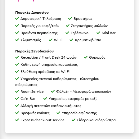
Ιωάννινα
Παροχές Δωματίου
Δορυφορική Τηλεόραση
Βραστήρας
Κ
Παροχές για καφέ/τσάι
Στεγνωτήρας μαλλιών
Προϊόντα περιποίησης
Τηλέφωνο
Mini Bar
Καβάλα
Κλιματισμός
Wi-Fi
Χρηματικιβώτιο
Καλάβρυτα
Παροχές Ξενοδοχείου
Καλαμάτα
Reception / Front Desk 24 ωρών
Θυρωρός
Καθημερινή υπηρεσία καμαριέρας
Κάλαμος
Ελεύθερη πρόσβαση σε Wi-Fi
Υπηρεσίες στεγνού καθαρίσματος – πλυντηρίου –
Καλαμπάκα
σιδερώματος
Room Service
Φύλαξη - Μεταφορά αποσκευών
Κάλυμνος
Cafe-Bar
Υπηρεσία μεταφοράς με ταξί
Καμένα Βούρλα
Αλλαγή πετσετών κατόπιν αιτήματος
Βρεφικές κούνιες
Υπηρεσία αφύπνισης
Καρδάμαινα
Express check-out service
Σίδερο και σιδερώστρα
Καρδαμύλη