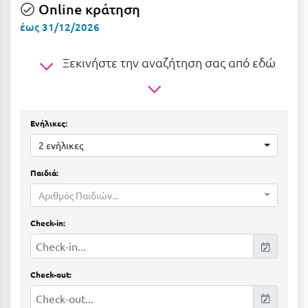
Ε
Online κράτηση
έως 31/12/2026
Ελάτη Αρκαδίας
Ξεκινήστε την αναζήτηση σας από εδώ
Ελληνικό Αρκαδίας
Ελούντα Κρήτης
Ερέτρια
Ενήλικες:
Ερμιόνη
2 ενήλικες
Εύβοια
Παιδιά:
Ευρυτανία
Αριθμός Παιδιών...
Check-in:
Ζ
Ζαγοροχώρια
Check-out:
Ζάκυνθος