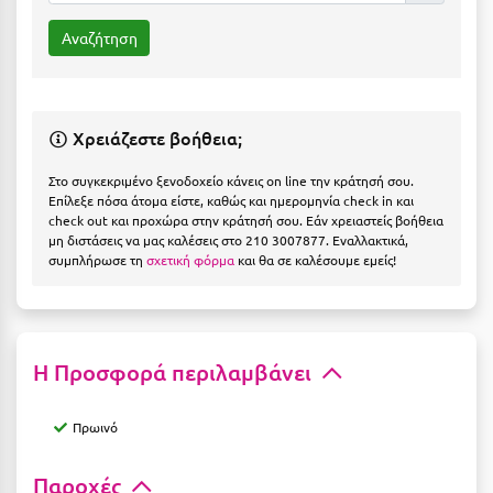
Η
Ηλεία
Ηράκλειο
Χρειάζεστε βοήθεια;
Θ
Στο συγκεκριμένο ξενοδοχείο κάνεις on line την κράτησή σου.
Θάσος
Επίλεξε πόσα άτομα είστε, καθώς και ημερομηνία check in και
check out και προχώρα στην κράτησή σου. Εάν χρειαστείς βοήθεια
μη διστάσεις να μας καλέσεις στο 210 3007877. Εναλλακτικά,
Θεσσαλονίκη
συμπλήρωσε τη
σχετική φόρμα
και θα σε καλέσουμε εμείς!
Ι
Ιεράπετρα
Η Προσφορά περιλαμβάνει
Ιθάκη
Ικαρία
Πρωινό
Ίος
Παροχές