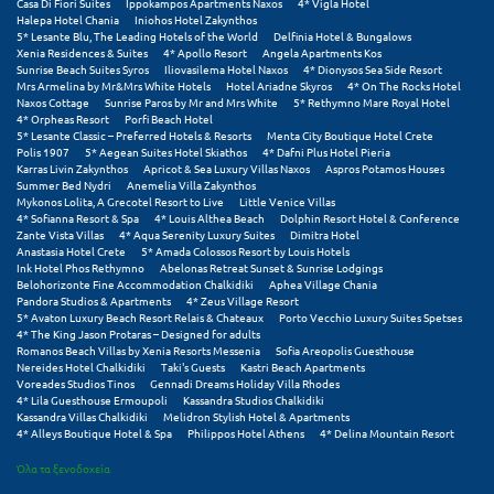
Casa Di Fiori Suites
Ippokampos Apartments Naxos
4* Vigla Hotel
Πόρος
Halepa Hotel Chania
Iniohos Hotel Zakynthos
5* Lesante Blu, The Leading Hotels of the World
Delfinia Hotel & Bungalows
Πόρτο Χέλι
Xenia Residences & Suites
4* Apollo Resort
Angela Apartments Kos
Sunrise Beach Suites Syros
Iliovasilema Hotel Naxos
4* Dionysos Sea Side Resort
Mrs Armelina by Mr&Mrs White Hotels
Hotel Ariadne Skyros
4* On The Rocks Hotel
Πρέβεζα
Naxos Cottage
Sunrise Paros by Mr and Mrs White
5* Rethymno Mare Royal Hotel
4* Orpheas Resort
Porfi Beach Hotel
Πύλος
5* Lesante Classic – Preferred Hotels & Resorts
Menta City Boutique Hotel Crete
Polis 1907
5* Aegean Suites Hotel Skiathos
4* Dafni Plus Hotel Pieria
Karras Livin Zakynthos
Apricot & Sea Luxury Villas Naxos
Aspros Potamos Houses
Πύργος
Summer Bed Nydri
Anemelia Villa Zakynthos
Mykonos Lolita, A Grecotel Resort to Live
Little Venice Villas
4* Sofianna Resort & Spa
4* Louis Althea Beach
Dolphin Resort Hotel & Conference
Ρ
Zante Vista Villas
4* Aqua Serenity Luxury Suites
Dimitra Hotel
Anastasia Hotel Crete
5* Amada Colossos Resort by Louis Hotels
Ink Hotel Phos Rethymno
Abelonas Retreat Sunset & Sunrise Lodgings
Ρέθυμνο
Belohorizonte Fine Accommodation Chalkidiki
Aphea Village Chania
Pandora Studios & Apartments
4* Zeus Village Resort
5* Avaton Luxury Beach Resort Relais & Chateaux
Porto Vecchio Luxury Suites Spetses
Ρίο
4* The King Jason Protaras – Designed for adults
Romanos Beach Villas by Xenia Resorts Messenia
Sofia Areopolis Guesthouse
Ρόδος
Nereides Hotel Chalkidiki
Taki's Guests
Kastri Beach Apartments
Voreades Studios Tinos
Gennadi Dreams Holiday Villa Rhodes
4* Lila Guesthouse Ermoupoli
Kassandra Studios Chalkidiki
Σ
Kassandra Villas Chalkidiki
Melidron Stylish Hotel & Apartments
4* Alleys Boutique Hotel & Spa
Philippos Hotel Athens
4* Delina Mountain Resort
Σαλαμίνα
Όλα τα ξενοδοχεία