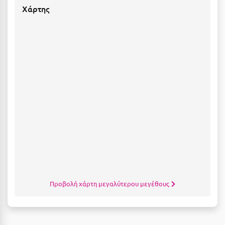
Χάρτης
Κύμη Ευβοίας
Κυπαρισσία
Κύπρος
Κως
Λ
Λαγκάδια
Λακόπετρα Αχαΐας
Λακωνία
Λασίθι
Προβολή χάρτη μεγαλύτερου μεγέθους
Λεπτοκαρυά
Λέσβος