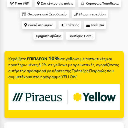
Suites
Βόλος
Free WiFi
Στο κέντρο της πόλης
Κορυφαία Τοποθεσία
Βραχάτι Κορινθίας
Οικογενειακό Ξενοδοχείο
24ωρη reception
Βυτίνα
Κοντά στο λιμάνι
Επέτειος
Γενέθλια
Δες όλες τις προσφορές
Χρηματοκιβώτιο
Boutique Hotel
Γ
Δες όλα τα πακέτα διακοπών
Γαλαξiδι
10%
Κερδίζετε
ΕΠΙΠΛΕΟΝ
σε yellows με πιστωτικές και
Γλυφάδα
προπληρωμένες ή 2% σε yellows με χρεωστικές, αγοράζοντας
αυτήν την προσφορά με κάρτες της Τράπεζας Πειραιώς που
Γρεβενά
συμμετέχουν στο πρόγραμμα YELLOW.
Γύθειο
Δ
Δελφοί
Διακοπτό