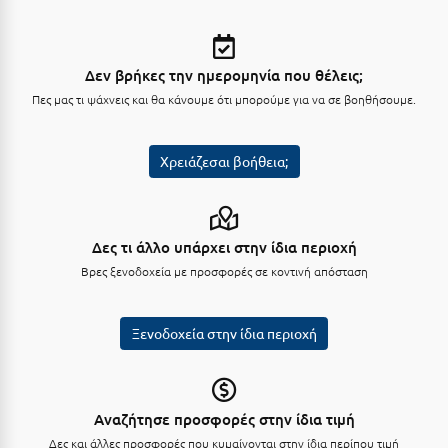
Λευκάδα
Λήμνος
Δεν βρήκες την ημερομηνία που θέλεις;
Λίμνη Πλαστήρα
Πες μας τι ψάχνεις και θα κάνουμε ότι μπορούμε για να σε βοηθήσουμε.
Λιτόχωρο
Λουτρά Πόζαρ
Χρειάζεσαι βοήθεια;
Λουτρά Υπάτης
Λουτράκι
Δες τι άλλο υπάρχει στην ίδια περιοχή
Λούτσα
Βρες ξενοδοχεία με προσφορές σε κοντινή απόσταση
Μ
Ξενοδοχεία στην ίδια περιοχή
Μάνη
Μαραθώνας Αττικής
Αναζήτησε προσφορές στην ίδια τιμή
Μαρώνεια
Δες και άλλες προσφορές που κυμαίνονται στην ίδια περίπου τιμή