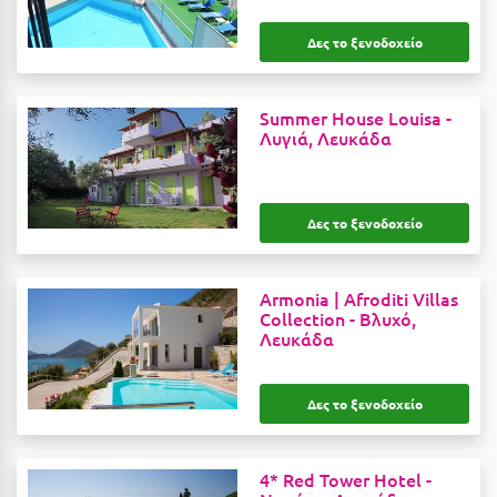
Καρδίτσα
Δες το ξενοδοχείο
Κάρπαθος
Καρπενήσι
Summer House Louisa -
Κάρυστος
Λυγιά, Λευκάδα
Κάσος
Κασσάνδρα
Δες το ξενοδοχείο
Καστοριά
Armonia | Afroditi Villas
Κατερίνη
Collection -
Βλυχό,
Λευκάδα
Κέα - Τζιά
Κερατέα
Δες το ξενοδοχείο
Κέρκυρα
Κεφαλονιά
4* Red Tower Hotel -