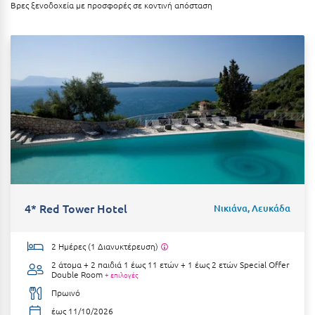
Βρες ξενοδοχεία με προσφορές σε κοντινή απόσταση
Ξυλόκαστρο
Ο
Ορεινή Αρκαδία
Ορεινή Ναυπακτία
Π
Πάλαιρος
4* Red Tower Hotel
Νικιάνα, Λευκάδα
Παξοί
Παραλία Κατερίνης
2 Ημέρες (1 Διανυκτέρευση)
Παραλία Λιτοχώρου
2 άτομα + 2 παιδιά 1 έως 11 ετών + 1 έως 2 ετών
Special Offer
Double Room
+ επιλογές
Παράλιο Άστρος
Πρωινό
έως 11/10/2026