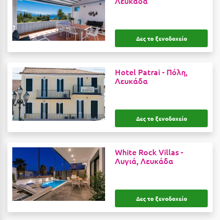
Λευκάδα
Ε
Ελάτη Αρκαδίας
Δες το ξενοδοχείο
Ελληνικό Αρκαδίας
Ελούντα Κρήτης
Hotel Patrai -
Πόλη,
Λευκάδα
Ερέτρια
Ερμιόνη
Εύβοια
Δες το ξενοδοχείο
Ευρυτανία
White Rock Villas -
Λυγιά, Λευκάδα
Ζ
Ζαγοροχώρια
Δες το ξενοδοχείο
Ζάκυνθος