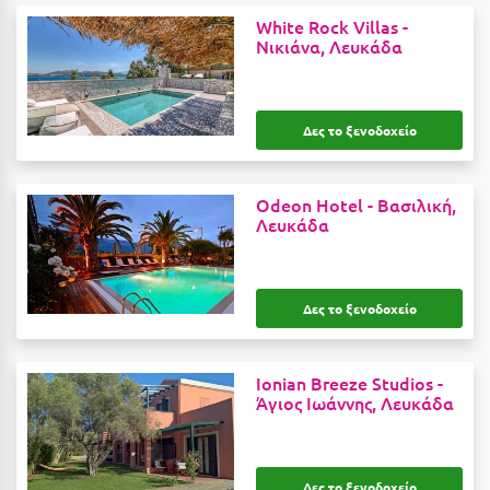
Η
White Rock Villas -
Νικιάνα, Λευκάδα
Ηλεία
Ηράκλειο
Δες το ξενοδοχείο
Θ
Θάσος
Odeon Hotel -
Βασιλική,
Λευκάδα
Θεσσαλονίκη
Ι
Δες το ξενοδοχείο
Ιεράπετρα
Ionian Breeze Studios -
Ιθάκη
Άγιος Ιωάννης, Λευκάδα
Ικαρία
Ίος
Δες το ξενοδοχείο