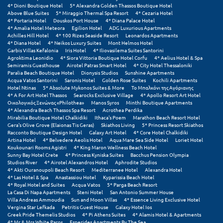
4* Dioni Boutique Hotel
5* Alexandra Golden Thassos Boutique Hotel
Above Blue Suites
5* Miraggio Thermal Spa Resort
4* Cezaria Hotel
4* Portaria Hotel
Douskos Port House
4* Diana Palace Hotel
4* Amalia Hotel Meteora
Egilion Hotel
ADG Luxurious Apartments
Achilles Hill Hotel
4* 100 Rizes Seaside Resort
Leonardos Apartments
4* Diana Hotel
4* Neikos Luxury Suites
Mont Helmos Hotel
Garbis Villas Kefalonia
Iris Hotel
4* Iliovasilema Suites Santorini
Agroktima Leonidio
4* Siora Vittoria Boutique Hotel Corfu
4* Aelius Hotel & Spa
Semiramis Guesthouse
Airotel Patras Smart Hotel
4* City Hotel Thessaloniki
Paralia Beach Boutique Hotel
Dionysis Studios
Sunshine Apartments
Acqua Vatos Santorini
Saronis Hotel
Golden Rose Suites
Kochili Apartments
Hotel Ntinas
5* Absolute Mykonos Suites & More
Το Μπαλκόνι της Αγόριανης
4* A For Art Hotel Thassos
Searocks Exclusive Village
4* Apollo Resort Art Hotel
Οικολογικός Ξενώνας «Philothea»
Manos Syros
Minthi Boutique Apartments
4* Alexandra Beach Thassos Spa Resort
Acrothea Perdika
Mirabilia Boutique Hotel Chalkidiki
Ithaca's Poem
Marathon Beach Resort Hotel
Gera's Olive Grove (Elaionas Tis Geras)
Skiathos Living
5* Princess Resort Skiathos
Racconto Boutique Design Hotel
Galaxy Art Hotel
4* Core Hotel Chalkidiki
Artina Hotel
4* Belvedere Aeolis Hotel
Aqua Mare Sea Side Hotel
Loriet Hotel
Koukounari Rooms Agistri
4* King Maron Wellness Beach Hotel
Sunny Bay Hotel Crete
4* Princess Kyniska Suites
Bacchus Pension Olympia
Studios River
4* Airotel Alexandros Hotel
Aphrodite Studios
4* Akti Ouranoupoli Beach Resort
Mediterranee Hotel
Alexandra Hotel
4* Las Hotel & Spa
Anastassiou Hotel
Kyparissia Beach Hotel
4* Royal Hotel and Suites
Acqua Vatos
5* Parga Beach Resort
La Casa Di Napa Apartments
Steni Hotel
San Antonio Summer House
Villa Andreas Ammoudia
Sun and Moon Villas
4* Essence Living Exclusive Hotel
Vergina Star Lefkada
Petritis Guest House
Galaxy Hotel Ios
Greek Pride Themelis Studios
4* Pi Athens Suites
4* Alamis Hotel & Apartments
4* Mr & Mrs White Paros
Esperides Apartments By The Sea