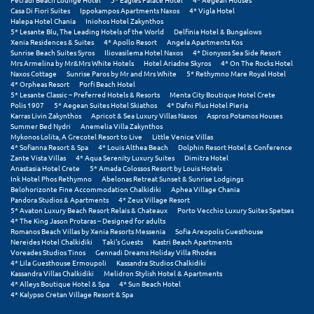
Casa Di Fiori Suites
Ippokampos Apartments Naxos
4* Vigla Hotel
Halepa Hotel Chania
Iniohos Hotel Zakynthos
5* Lesante Blu, The Leading Hotels of the World
Delfinia Hotel & Bungalows
Xenia Residences & Suites
4* Apollo Resort
Angela Apartments Kos
Sunrise Beach Suites Syros
Iliovasilema Hotel Naxos
4* Dionysos Sea Side Resort
Mrs Armelina by Mr&Mrs White Hotels
Hotel Ariadne Skyros
4* On The Rocks Hotel
Naxos Cottage
Sunrise Paros by Mr and Mrs White
5* Rethymno Mare Royal Hotel
4* Orpheas Resort
Porfi Beach Hotel
5* Lesante Classic – Preferred Hotels & Resorts
Menta City Boutique Hotel Crete
Polis 1907
5* Aegean Suites Hotel Skiathos
4* Dafni Plus Hotel Pieria
Karras Livin Zakynthos
Apricot & Sea Luxury Villas Naxos
Aspros Potamos Houses
Summer Bed Nydri
Anemelia Villa Zakynthos
Mykonos Lolita, A Grecotel Resort to Live
Little Venice Villas
4* Sofianna Resort & Spa
4* Louis Althea Beach
Dolphin Resort Hotel & Conference
Zante Vista Villas
4* Aqua Serenity Luxury Suites
Dimitra Hotel
Anastasia Hotel Crete
5* Amada Colossos Resort by Louis Hotels
Ink Hotel Phos Rethymno
Abelonas Retreat Sunset & Sunrise Lodgings
Belohorizonte Fine Accommodation Chalkidiki
Aphea Village Chania
Pandora Studios & Apartments
4* Zeus Village Resort
5* Avaton Luxury Beach Resort Relais & Chateaux
Porto Vecchio Luxury Suites Spetses
4* The King Jason Protaras – Designed for adults
Romanos Beach Villas by Xenia Resorts Messenia
Sofia Areopolis Guesthouse
Nereides Hotel Chalkidiki
Taki's Guests
Kastri Beach Apartments
Voreades Studios Tinos
Gennadi Dreams Holiday Villa Rhodes
4* Lila Guesthouse Ermoupoli
Kassandra Studios Chalkidiki
Kassandra Villas Chalkidiki
Melidron Stylish Hotel & Apartments
4* Alleys Boutique Hotel & Spa
4* Sun Beach Hotel
4* Kalypso Cretan Village Resort & Spa