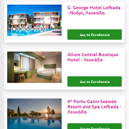
Κύμη Ευβοίας
G. George Hotel Lefkada
-
Νυδρί, Λευκάδα
Κυπαρισσία
Κύπρος
Δες το ξενοδοχείο
Κως
Λ
Allure Central Boutique
Hotel -
Λευκάδα
Λαγκάδια
Λακόπετρα Αχαΐας
Δες το ξενοδοχείο
Λακωνία
Λασίθι
4* Porto Galini Seaside
Resort and Spa Lefkada -
Λεπτοκαρυά
Λευκάδα
Λέσβος
Δες το ξενοδοχείο