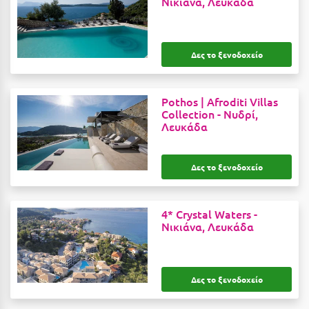
Νικιάνα, Λευκάδα
Κοζάνη
Κοκκώνι Κορινθίας
Δες το ξενοδοχείο
Κομοτηνή
Κόνιτσα
Pothos | Afroditi Villas
Κόρινθος
Collection -
Νυδρί,
Λευκάδα
Κορώνη
Κουρούτα Ηλείας
Δες το ξενοδοχείο
Κουφονήσια
4* Crystal Waters -
Κρήτη
Νικιάνα, Λευκάδα
Κρουαζιέρες
Κύθηρα
Δες το ξενοδοχείο
Κυλλήνη