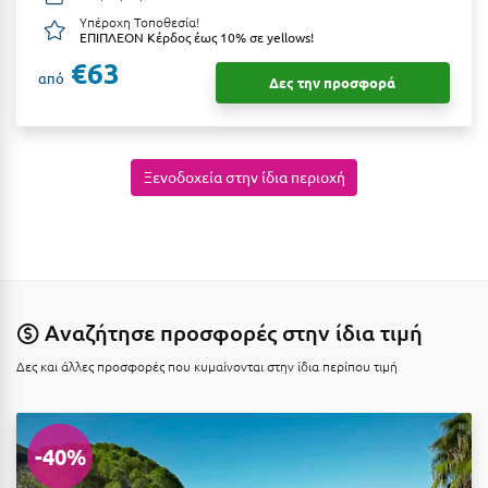
Πάργα
Υπέροχη Τοποθεσία!
ΕΠΙΠΛΕΟΝ Κέρδος έως 10% σε yellows!
Παρνασσός
€63
από
Δες την προσφορά
Πάρος
Πάτμος
Πάτρα
Ξενοδοχεία στην ίδια περιοχή
Παύλιανη
Πειραιάς
Πελοπόννησος
Αναζήτησε προσφορές στην ίδια τιμή
Πήλιο
Δες και άλλες προσφορές που κυμαίνονται στην ίδια περίπου τιμή
Πιερία
Πλαταμώνας
-40%
Πλύτρα Λακωνίας