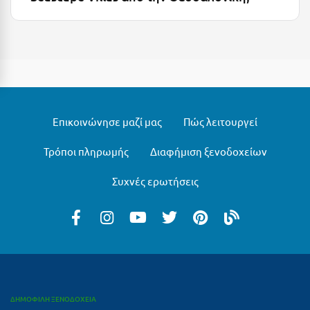
Τολό
Τριζόνια Φωκίδος
Τρίκαλα
Τρίκαλα Κορινθίας
Τρίπολη
Επικοινώνησε μαζί μας
Πώς λειτουργεί
Τυρός
Τρόποι πληρωμής
Διαφήμιση ξενοδοχείων
Υ
Συχνές ερωτήσεις
Ύδρα
Φ
Φιλιατρά Μεσσηνίας
Φλώρινα
ΔΗΜΟΦΙΛΗ ΞΕΝΟΔΟΧΕΙΑ