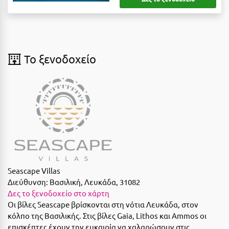
Λευκάδα
Λήμνος
Λίμνη Πλαστήρα
To ξενοδοχείο
Λιτόχωρο
Λουτρά Πόζαρ
Λουτρά Υπάτης
Λουτράκι
Λούτσα
Μ
Seascape Villas
Διεύθυνση:
Βασιλική, Λευκάδα, 31082
Μάνη
Δες το ξενοδοχείο στο χάρτη
Οι βίλες Seascape βρίσκονται στη νότια Λευκάδα, στον
Μαραθώνας Αττικής
κόλπο της Βασιλικής. Στις βίλες Gaia, Lithos και Ammos οι
Μαρώνεια
επισκέπτες έχουν την ευκαιρία να χαλαρώσουν στις