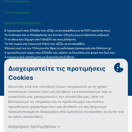
Όλα τα ξενοδοχεία
Όλοι οι προορισμοί
ΔΙΑΒΑΣΤΕ ΣΤΟ BLOG ΜΑΣ
8 προορισμοί στην Ελλάδα που αξίζει να επισκεφθείς για τα ΠΟΠ προϊόντα τους
Το Λιτόχωρο και οι Καταρράκτες του Ενιπέα: Οδηγός για μια αξέχαστη εκδρομή
Τι να κάνω ένα 3ήμερο στο Γαλαξίδι και τους Δελφούς
Τα τοπ χωριά στη Λακωνική Μάνη που αξίζει να επισκεφθείς
Ψάχνεις νησί για τον 15Αύγουστο; Βρες τις καλύτερες προσφορές στο Ekdromi.gr
4 αρχαιολογικοί χώροι στην Ελλάδα που πρέπει να δεις έστω μία φορά στη ζωή σου
3 οικογενειακά καταλύματα για διακοπές στα Σύβοτα
Τα 11 καλύτερα καλοκαιρινά resorts στην Ελλάδα
7 μικρά ελληνικά νησιά για αξέχαστες καλοκαιρινές διακοπές
5+1 ινσταγκραμικές παραλίες στην Ελλάδα που αξίζουν μια θέση στο feed σου
Συχνές Ερωτήσεις (FAQs) για Ξενοδοχεία
Όροι χρήσης
Πολιτική Προστασίας Προσωπικών Δεδομένων
Πολιτική Cookies
Πώς μπορώ να αγοράσω;
Δεν βρήκες αυτό που ψάχνεις;
Έλεγχος διαθεσιμότητας
Ρυθμίσεις Cookies