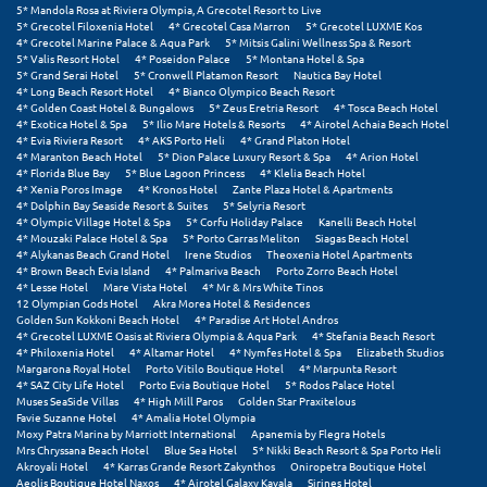
Φοινικούντα
5* Mandola Rosa at Riviera Olympia, A Grecotel Resort to Live
5* Grecotel Filoxenia Hotel
4* Grecotel Casa Marron
5* Grecotel LUXME Kos
4* Grecotel Marine Palace & Aqua Park
5* Mitsis Galini Wellness Spa & Resort
Χ
5* Valis Resort Hotel
4* Poseidon Palace
5* Montana Hotel & Spa
5* Grand Serai Hotel
5* Cronwell Platamon Resort
Nautica Bay Hotel
4* Long Beach Resort Hotel
4* Bianco Olympico Beach Resort
Χαλκίδα
4* Golden Coast Hotel & Bungalows
5* Zeus Eretria Resort
4* Tosca Beach Hotel
4* Exotica Hotel & Spa
5* Ilio Mare Hotels & Resorts
4* Airotel Achaia Beach Hotel
4* Evia Riviera Resort
4* AKS Porto Heli
4* Grand Platon Hotel
Χαλκιδική
4* Maranton Beach Hotel
5* Dion Palace Luxury Resort & Spa
4* Arion Hotel
4* Florida Blue Bay
5* Blue Lagoon Princess
4* Klelia Beach Hotel
Χανιά
4* Xenia Poros Image
4* Kronos Hotel
Zante Plaza Hotel & Apartments
4* Dolphin Bay Seaside Resort & Suites
5* Selyria Resort
4* Olympic Village Hotel & Spa
5* Corfu Holiday Palace
Kanelli Beach Hotel
Χερσόνησος
4* Mouzaki Palace Hotel & Spa
5* Porto Carras Meliton
Siagas Beach Hotel
4* Alykanas Beach Grand Hotel
Irene Studios
Theoxenia Hotel Apartments
4* Brown Beach Evia Island
4* Palmariva Beach
Porto Zorro Beach Hotel
Χερσόνησος Άθως
4* Lesse Hotel
Mare Vista Hotel
4* Mr & Mrs White Tinos
12 Olympian Gods Hotel
Akra Morea Hotel & Residences
Χίος
Golden Sun Kokkoni Beach Hotel
4* Paradise Art Hotel Andros
4* Grecotel LUXME Oasis at Riviera Olympia & Aqua Park
4* Stefania Beach Resort
4* Philoxenia Hotel
4* Altamar Hotel
4* Nymfes Hotel & Spa
Elizabeth Studios
Χράνοι Μεσσηνίας
Margarona Royal Hotel
Porto Vitilo Boutique Hotel
4* Marpunta Resort
4* SAZ City Life Hotel
Porto Evia Boutique Hotel
5* Rodos Palace Hotel
Muses SeaSide Villas
4* High Mill Paros
Golden Star Praxitelous
Ψ
Favie Suzanne Hotel
4* Amalia Hotel Olympia
Moxy Patra Marina by Marriott International
Apanemia by Flegra Hotels
Mrs Chryssana Beach Hotel
Blue Sea Hotel
5* Nikki Beach Resort & Spa Porto Heli
Ψαθόπυργος
Akroyali Hotel
4* Karras Grande Resort Zakynthos
Oniropetra Boutique Hotel
Aeolis Boutique Hotel Naxos
4* Airotel Galaxy Kavala
Sirines Hotel