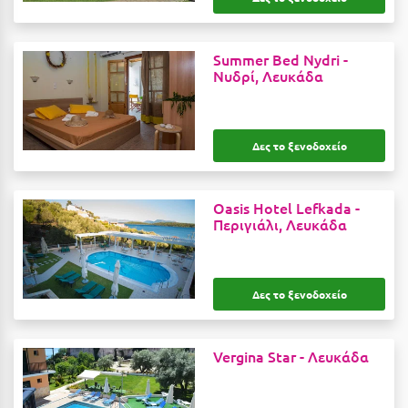
Ιωάννινα
Summer Bed Nydri -
Κ
Νυδρί, Λευκάδα
Καβάλα
Καλάβρυτα
Δες το ξενοδοχείο
Καλαμάτα
Κάλαμος
Oasis Hotel Lefkada -
Περιγιάλι, Λευκάδα
Καλαμπάκα
Κάλυμνος
Δες το ξενοδοχείο
Καμένα Βούρλα
Καρδάμαινα
Vergina Star -
Λευκάδα
Καρδαμύλη