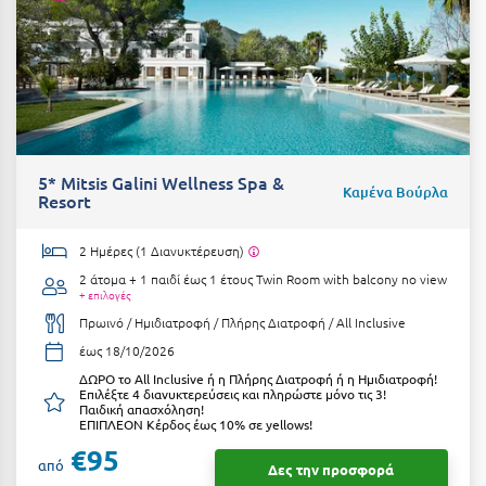
Πόρος
Πόρτο Χέλι
Πρέβεζα
Πύλος
Πύργος
5* Mitsis Galini Wellness Spa &
Καμένα Βούρλα
Resort
Ρ
2 Ημέρες (1 Διανυκτέρευση)
Ρέθυμνο
2 άτομα + 1 παιδί έως 1 έτους
Twin Room with balcony no view
+ επιλογές
Ρίο
Πρωινό / Ημιδιατροφή / Πλήρης Διατροφή / All Inclusive
έως 18/10/2026
Ρόδος
ΔΩΡΟ το All Inclusive ή η Πλήρης Διατροφή ή η Ημιδιατροφή!
Επιλέξτε 4 διανυκτερεύσεις και πληρώστε μόνο τις 3!
Σ
Παιδική απασχόληση!
ΕΠΙΠΛΕΟΝ Κέρδος έως 10% σε yellows!
€95
Σαλαμίνα
από
Δες την προσφορά