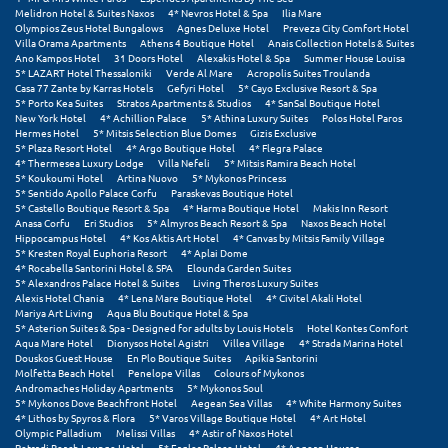
Melidron Hotel & Suites Naxos
4* Nevros Hotel & Spa
Ilia Mare
Olympios Zeus Hotel Bungalows
Agnes Deluxe Hotel
Preveza City Comfort Hotel
Villa Orama Apartments
Athens 4 Boutique Hotel
Anais Collection Hotels & Suites
Ano Kampos Hotel
31 Doors Hotel
Alexakis Hotel & Spa
Summer House Louisa
5* LAZART Hotel Thessaloniki
Verde Al Mare
Acropolis Suites Troulanda
Casa 77 Zante by Karras Hotels
Gefyri Hotel
5* Cayo Exclusive Resort & Spa
5* Porto Kea Suites
Stratos Apartments & Studios
4* SanSal Boutique Hotel
New York Hotel
4* Achillion Palace
5* Athina Luxury Suites
Polos Hotel Paros
Hermes Hotel
5* Mitsis Selection Blue Domes
Gizis Exclusive
5* Plaza Resort Hotel
4* Argo Boutique Hotel
4* Flegra Palace
4* Thermesea Luxury Lodge
Villa Nefeli
5* Mitsis Ramira Beach Hotel
5* Koukoumi Hotel
Artina Nuovo
5* Mykonos Princess
5* Sentido Apollo Palace Corfu
Paraskevas Boutique Hotel
5* Castello Boutique Resort & Spa
4* Harma Boutique Hotel
Makis Inn Resort
Anasa Corfu
Eri Studios
5* Almyros Beach Resort & Spa
Naxos Beach Hotel
Hippocampus Hotel
4* Kos Aktis Art Hotel
4* Canvas by Mitsis Family Village
5* Kresten Royal Euphoria Resort
4* Aplai Dome
4* Rocabella Santorini Hotel & SPA
Elounda Garden Suites
5* Alexandros Palace Hotel & Suites
Living Theros Luxury Suites
Alexis Hotel Chania
4* Lena Mare Boutique Hotel
4* Civitel Akali Hotel
Mariya Art Living
Aqua Blu Boutique Hotel & Spa
5* Asterion Suites & Spa - Designed for adults by Louis Hotels
Hotel Kontes Comfort
Aqua Mare Hotel
Dionysos Hotel Agistri
Villea Village
4* Strada Marina Hotel
Douskos Guest House
En Plo Boutique Suites
Apikia Santorini
Molfetta Beach Hotel
Penelope Villas
Colours of Mykonos
Andromaches Holiday Apartments
5* Mykonos Soul
5* Mykonos Dove Beachfront Hotel
Aegean Sea Villas
4* White Harmony Suites
4* Lithos by Spyros & Flora
5* Varos Village Boutique Hotel
4* Art Hotel
Olympic Palladium
Melissi Villas
4* Astir of Naxos Hotel
Petradi Beach Lounge Hotel
5* Eagles Palace Hotel
4* Aegean Houses