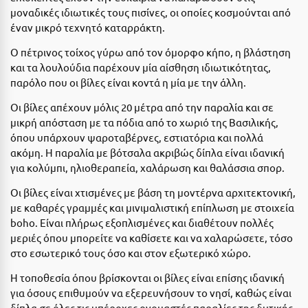
μοναδικές ιδιωτικές τους πισίνες, οι οποίες κοσμούνται από
Μεθώνη
έναν μικρό τεχνητό καταρράκτη.
Μεσολόγγι
Ο πέτρινος τοίχος γύρω από τον όμορφο κήπο, η βλάστηση
και τα λουλούδια παρέχουν μία αίσθηση ιδιωτικότητας,
Μεσσηνία
παρόλο που οι βίλες είναι κοντά η μία με την άλλη.
Μετέωρα
Οι βίλες απέχουν μόλις 20 μέτρα από την παραλία και σε
μικρή απόσταση με τα πόδια από το χωριό της Βασιλικής,
Μέτσοβο
όπου υπάρχουν ψαροταβέρνες, εστιατόρια και πολλά
Μήλος
ακόμη. Η παραλία με βότσαλα ακριβώς δίπλα είναι ιδανική
για κολύμπι, ηλιοθεραπεία, χαλάρωση και θαλάσσια σπορ.
Μονεμβασιά
Οι βίλες είναι χτισμένες με βάση τη μοντέρνα αρχιτεκτονική,
Μουζάκι
με καθαρές γραμμές και μινιμαλιστική επίπλωση με στοιχεία
boho. Είναι πλήρως εξοπλισμένες και διαθέτουν πολλές
Μπαλί Κρήτης
μεριές όπου μπορείτε να καθίσετε και να χαλαρώσετε, τόσο
στο εσωτερικό τους όσο και στον εξωτερικό χώρο.
Μπάνσκο
Η τοποθεσία όπου βρίσκονται οι βίλες είναι επίσης ιδανική
Μπούκα Μεσσηνίας
για όσους επιθυμούν να εξερευνήσουν το νησί, καθώς είναι
Μύκονος
δίπλα σε όλες τις υπέροχες ονομαστές παραλίες της δυτικής