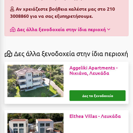
Αργολίδα
Αν χρειάζεστε βοήθεια καλέστε μας στο 210
Ξενοδοχεία 3 Αστέρων
3008860 για να σας εξυπηρετήσουμε.
Αριδαία
Ξενοδοχεία 4 Αστέρων
Δες άλλα ξενοδοχεία στην ίδια περιοχή
Αρκαδία
Ξενοδοχεία 5 Αστέρων
Αρκίτσα
Βίλες
Αρτέμιδα
Δες άλλα ξενοδοχεία στην ίδια περιοχή
Κρουαζιέρες
Αρχαία Ολυμπία
Ενοικιαζόμενα Δωμάτια
Aggeliki Apartments -
Νικιάνα, Λευκάδα
Αστυπάλαια
Διαμερίσματα
Αττική
Studios
Δες το ξενοδοχείο
Αχαΐα
Boutique Hotels
Ξενώνες
Β
Elthea Villas -
Λευκάδα
Camping
Βansko