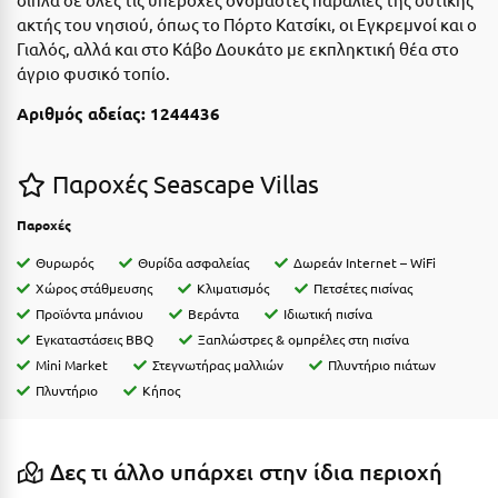
ακτής του νησιού, όπως το Πόρτο Κατσίκι, οι Εγκρεμνοί και ο
Μυστράς
Γιαλός, αλλά και στο Κάβο Δουκάτο με εκπληκτική θέα στο
άγριο φυσικό τοπίο.
Μυτιλήνη
Αριθμός αδείας: 1244436
Ν
Παροχές Seascape Villas
Νάξος
Νάουσα
Παροχές
Θυρωρός
Θυρίδα ασφαλείας
Δωρεάν Internet – WiFi
Ναυπακτία
Χώρος στάθμευσης
Κλιματισμός
Πετσέτες πισίνας
Ναύπλιο
Προϊόντα μπάνιου
Βεράντα
Ιδιωτική πισίνα
Εγκαταστάσεις BBQ
Ξαπλώστρες & ομπρέλες στη πισίνα
Νέα Μάκρη
Mini Market
Στεγνωτήρας μαλλιών
Πλυντήριο πιάτων
Πλυντήριο
Κήπος
Νέα Στύρα Εύβοιας
Νέοι Πόροι Πιερίας
Δες τι άλλο υπάρχει στην ίδια περιοχή
Ξ