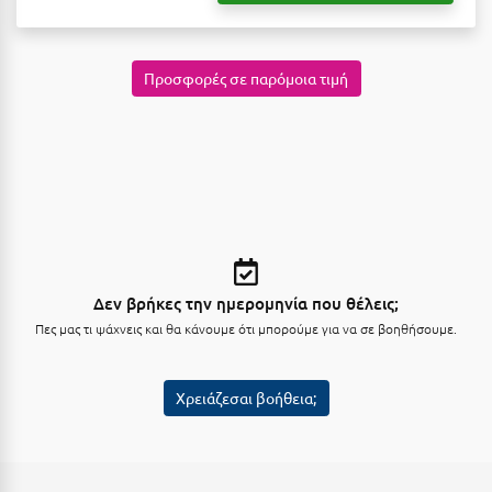
Σαμοθράκη
Σάμος
Προσφορές σε παρόμοια τιμή
Σαντορίνη
Σέριφος
Σέρρες
Σιθωνία
Σίκινος
Δεν βρήκες την ημερομηνία που θέλεις;
Σίφνος
Πες μας τι ψάχνεις και θα κάνουμε ότι μπορούμε για να σε βοηθήσουμε.
Σκαφιδιά Ηλείας
Σκιάθος
Χρειάζεσαι βοήθεια;
Σκόπελος
Σκύρος