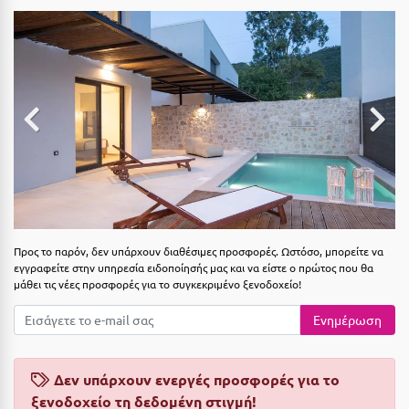
Αιδηψός
ΤΎΠΟΣ ΔΙΑΤΡΟΦΉΣ
Διαμονή Μόνο
Αλεξανδρούπολη
Πρωινό
Αλισσός Αχαΐας
Ημιδιατροφή
Αλόννησος
Ημιδιατροφή + Ποτά
Αμαλιάδα
Πλήρης Διατροφή
Αμάρυνθος
All Inclusive
Αμοργός
Προς το παρόν, δεν υπάρχουν διαθέσιμες προσφορές. Ωστόσο, μπορείτε να
Ένα Γεύμα
Αμφίκλεια
εγγραφείτε στην υπηρεσία ειδοποίησής μας και να είστε ο πρώτος που θα
μάθει τις νέες προσφορές για το συγκεκριμένο ξενοδοχείο!
Δύο Γεύματα + Ποτά
Ανάβυσσος
Ενημέρωση
Άνδρος
ΤΎΠΟΣ ΚΑΤΑΛΎΜΑΤΟΣ
Αντίπαρος
Ξενοδοχεία 1 Αστέρι
Δεν υπάρχουν ενεργές προσφορές για το
Αράχωβα
ξενοδοχείο τη δεδομένη στιγμή!
Ξενοδοχεία 2 Αστέρων