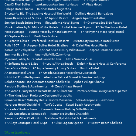
Πάργα
Casa Di Fiori Suites
Ippokampos Apartments Naxos
4* Vigla Hotel
Halepa Hotel Chania
Iniohos Hotel Zakynthos
Παρνασσός
5* Lesante Blu, The Leading Hotels of the World
Delfinia Hotel & Bungalows
Xenia Residences & Suites
4* Apollo Resort
Angela Apartments Kos
Sunrise Beach Suites Syros
Iliovasilema Hotel Naxos
4* Dionysos Sea Side Resort
Πάρος
Mrs Armelina by Mr&Mrs White Hotels
Hotel Ariadne Skyros
4* On The Rocks Hotel
Naxos Cottage
Sunrise Paros by Mr and Mrs White
5* Rethymno Mare Royal Hotel
Πάτμος
4* Orpheas Resort
Porfi Beach Hotel
5* Lesante Classic – Preferred Hotels & Resorts
Menta City Boutique Hotel Crete
Polis 1907
5* Aegean Suites Hotel Skiathos
4* Dafni Plus Hotel Pieria
Πάτρα
Karras Livin Zakynthos
Apricot & Sea Luxury Villas Naxos
Aspros Potamos Houses
Summer Bed Nydri
Anemelia Villa Zakynthos
Παύλιανη
Mykonos Lolita, A Grecotel Resort to Live
Little Venice Villas
4* Sofianna Resort & Spa
4* Louis Althea Beach
Dolphin Resort Hotel & Conference
Zante Vista Villas
4* Aqua Serenity Luxury Suites
Dimitra Hotel
Πειραιάς
Anastasia Hotel Crete
5* Amada Colossos Resort by Louis Hotels
Ink Hotel Phos Rethymno
Abelonas Retreat Sunset & Sunrise Lodgings
Πελοπόννησος
Belohorizonte Fine Accommodation Chalkidiki
Aphea Village Chania
Pandora Studios & Apartments
4* Zeus Village Resort
5* Avaton Luxury Beach Resort Relais & Chateaux
Porto Vecchio Luxury Suites Spetses
Πήλιο
4* The King Jason Protaras – Designed for adults
Romanos Beach Villas by Xenia Resorts Messenia
Sofia Areopolis Guesthouse
Πιερία
Nereides Hotel Chalkidiki
Taki's Guests
Kastri Beach Apartments
Voreades Studios Tinos
Gennadi Dreams Holiday Villa Rhodes
4* Lila Guesthouse Ermoupoli
Kassandra Studios Chalkidiki
Πλαταμώνας
Kassandra Villas Chalkidiki
Melidron Stylish Hotel & Apartments
4* Alleys Boutique Hotel & Spa
5* Blue Lagoon Queen
4* Brown Beach Chalkida
Πλύτρα Λακωνίας
Όλα τα ξενοδοχεία