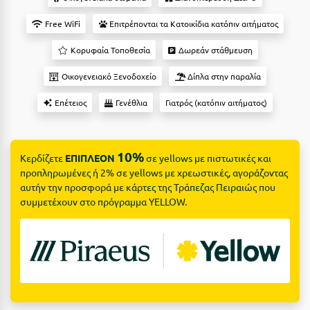
Suites
Βόλος
Free WiFi
Επιτρέπονται τα Κατοικίδια κατόπιν αιτήματος
Βραχάτι Κορινθίας
Κορυφαία Τοποθεσία
Δωρεάν στάθμευση
Βυτίνα
Δες όλες τις προσφορές
Οικογενειακό Ξενοδοχείο
Δίπλα στην παραλία
Γ
Δες όλα τα πακέτα διακοπών
Επέτειος
Γενέθλια
Γιατρός (κατόπιν αιτήματος)
Γαλαξiδι
Γλυφάδα
10%
Κερδίζετε
ΕΠΙΠΛΕΟΝ
σε yellows με πιστωτικές και
προπληρωμένες ή 2% σε yellows με χρεωστικές, αγοράζοντας
Γρεβενά
αυτήν την προσφορά με κάρτες της Τράπεζας Πειραιώς που
συμμετέχουν στο πρόγραμμα YELLOW.
Γύθειο
Δ
Δελφοί
Διακοπτό