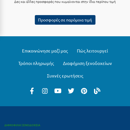
Λευκάδα
Δες και άλλες προσφορές που κυμαίνονται στην ίδια περίπου τιμή
Λήμνος
Προσφορές σε παρόμοια τιμή
Λίμνη Πλαστήρα
Λιτόχωρο
Λουτρά Πόζαρ
Επικοινώνησε μαζί μας
Πώς λειτουργεί
Λουτρά Υπάτης
Τρόποι πληρωμής
Διαφήμιση ξενοδοχείων
Λουτράκι
Συχνές ερωτήσεις
Λούτσα
Μ
Μάνη
Μαραθώνας Αττικής
ΔΗΜΟΦΙΛΗ ΞΕΝΟΔΟΧΕΙΑ
Μαρώνεια