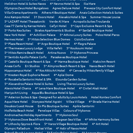
Melidron Hotel & Suites Naxos
4* Nevros Hotel & Spa
Ilia Mare
Olympios Zeus Hotel Bungalows
Agnes Deluxe Hotel
Preveza City Comfort Hotel
Ξυλόκαστρο
Villa Orama Apartments
Athens 4 Boutique Hotel
Anais Collection Hotels & Suites
Ano Kampos Hotel
31 Doors Hotel
Alexakis Hotel & Spa
Summer House Louisa
5* LAZART Hotel Thessaloniki
Verde Al Mare
Acropolis Suites Troulanda
Ο
Casa 77 Zante by Karras Hotels
Gefyri Hotel
5* Cayo Exclusive Resort & Spa
5* Porto Kea Suites
Stratos Apartments & Studios
4* SanSal Boutique Hotel
New York Hotel
4* Achillion Palace
5* Athina Luxury Suites
Polos Hotel Paros
Ορεινή Αρκαδία
Hermes Hotel
5* Mitsis Selection Blue Domes
Gizis Exclusive
5* Plaza Resort Hotel
4* Argo Boutique Hotel
4* Flegra Palace
4* Thermesea Luxury Lodge
Villa Nefeli
5* Koukoumi Hotel
Ορεινή Ναυπακτία
5* Mitsis Ramira Beach Hotel
Artina Nuovo
5* Mykonos Princess
5* Sentido Apollo Palace Corfu
Paraskevas Boutique Hotel
5* Castello Boutique Resort & Spa
4* Harma Boutique Hotel
Makis Inn Resort
Π
Anasa Corfu
Eri Studios
5* Almyros Beach Resort & Spa
Naxos Beach Hotel
Hippocampus Hotel
4* Kos Aktis Art Hotel
4* Canvas by Mitsis Family Village
5* Kresten Royal Euphoria Resort
4* Aplai Dome
Πάλαιρος
4* Rocabella Santorini Hotel & SPA
Elounda Garden Suites
5* Alexandros Palace Hotel & Suites
Living Theros Luxury Suites
Παξοί
Alexis Hotel Chania
4* Lena Mare Boutique Hotel
4* Civitel Akali Hotel
Mariya Art Living
Aqua Blu Boutique Hotel & Spa
5* Asterion Suites & Spa - Designed for adults by Louis Hotels
Hotel Kontes Comfort
Παραλία Κατερίνης
Aqua Mare Hotel
Dionysos Hotel Agistri
Villea Village
4* Strada Marina Hotel
Douskos Guest House
En Plo Boutique Suites
Apikia Santorini
Molfetta Beach Hotel
Penelope Villas
Colours of Mykonos
Παραλία Λιτοχώρου
Andromaches Holiday Apartments
5* Mykonos Soul
5* Mykonos Dove Beachfront Hotel
Aegean Sea Villas
4* White Harmony Suites
Παράλιο Άστρος
4* Lithos by Spyros & Flora
5* Varos Village Boutique Hotel
4* Art Hotel
Olympic Palladium
Melissi Villas
4* Astir of Naxos Hotel
Petradi Beach Lounge Hotel
5* Eagles Palace Hotel
4* Aegean Houses