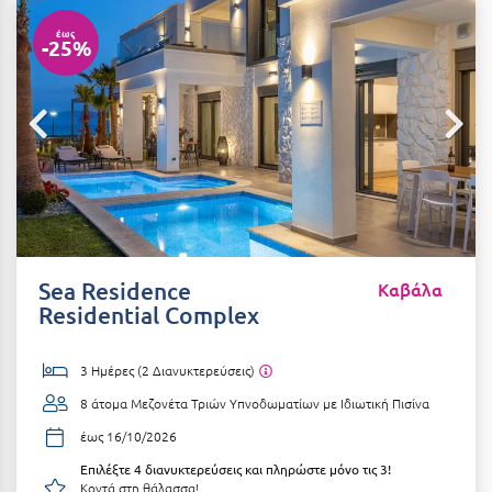
Αιδηψός
ΤΎΠΟΣ ΔΙΑΤΡΟΦΉΣ
έως
-25%
Διαμονή Μόνο
Αλεξανδρούπολη
Πρωινό
Αλισσός Αχαΐας
Ημιδιατροφή
Αλόννησος
Ημιδιατροφή + Ποτά
Αμαλιάδα
Πλήρης Διατροφή
Αμάρυνθος
All Inclusive
Αμοργός
Sea Residence
Καβάλα
Ένα Γεύμα
Residential Complex
Αμφίκλεια
Δύο Γεύματα + Ποτά
Ανάβυσσος
3 Ημέρες (2 Διανυκτερεύσεις)
Άνδρος
8 άτομα
Μεζονέτα Τριών Υπνοδωματίων με Ιδιωτική Πισίνα
ΤΎΠΟΣ ΚΑΤΑΛΎΜΑΤΟΣ
Αντίπαρος
έως 16/10/2026
Ξενοδοχεία 1 Αστέρι
Επιλέξτε 4 διανυκτερεύσεις και πληρώστε μόνο τις 3!
Αράχωβα
Ξενοδοχεία 2 Αστέρων
Κοντά στη θάλασσα!