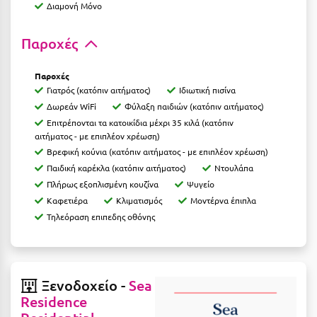
Διαμονή Μόνο
Ιωάννινα
Παροχές
Κ
Παροχές
Καβάλα
Γιατρός (κατόπιν αιτήματος)
Ιδιωτική πισίνα
Καλάβρυτα
Δωρεάν WiFi
Φύλαξη παιδιών (κατόπιν αιτήματος)
Επιτρέπονται τα κατοικίδια μέχρι 35 κιλά (κατόπιν
Καλαμάτα
αιτήματος - με επιπλέον χρέωση)
Βρεφική κούνια (κατόπιν αιτήματος - με επιπλέον χρέωση)
Κάλαμος
Παιδική καρέκλα (κατόπιν αιτήματος)
Ντουλάπα
Καλαμπάκα
Πλήρως εξοπλισμένη κουζίνα
Ψυγείο
Καφετιέρα
Κλιματισμός
Μοντέρνα έπιπλα
Κάλυμνος
Τηλεόραση επιπεδης οθόνης
Καμένα Βούρλα
Καρδάμαινα
Ξενοδοχείο -
Sea
Καρδαμύλη
Residence