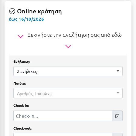
Ε
Online κράτηση
Ελάτη Αρκαδίας
έως 16/10/2026
Ελληνικό Αρκαδίας
Ξεκινήστε την αναζήτηση σας από εδώ
Ελούντα Κρήτης
Ερέτρια
Ενήλικες:
Ερμιόνη
2 ενήλικες
Εύβοια
Παιδιά:
Ευρυτανία
Αριθμός Παιδιών...
Ζ
Check-in:
Ζαγοροχώρια
Ζάκυνθος
Check-out: