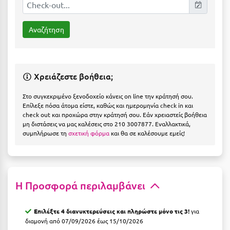
Η
Ηλεία
Ηράκλειο
Θ
Χρειάζεστε βοήθεια;
Θάσος
Στο συγκεκριμένο ξενοδοχείο κάνεις on line την κράτησή σου.
Επίλεξε πόσα άτομα είστε, καθώς και ημερομηνία check in και
Θεσσαλονίκη
check out και προχώρα στην κράτησή σου. Εάν χρειαστείς βοήθεια
μη διστάσεις να μας καλέσεις στο 210 3007877. Εναλλακτικά,
συμπλήρωσε τη
σχετική φόρμα
και θα σε καλέσουμε εμείς!
Ι
Ιεράπετρα
Ιθάκη
Η Προσφορά περιλαμβάνει
Ικαρία
Επιλέξτε 4 διανυκτερεύσεις και πληρώστε μόνο τις 3!
για
Ίος
διαμονή από 07/09/2026 έως 15/10/2026