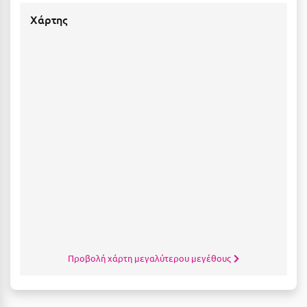
Κοζάνη
Χάρτης
Κοκκώνι Κορινθίας
Κομοτηνή
Κόνιτσα
Κόρινθος
Κορώνη
Κουρούτα Ηλείας
Κουφονήσια
Κρήτη
Κρουαζιέρες
Προβολή χάρτη μεγαλύτερου μεγέθους
Κύθηρα
Κυλλήνη