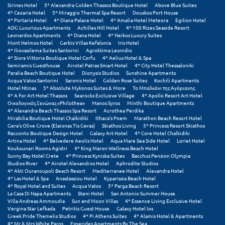
Sirines Hotel
5* Alexandra Golden Thassos Boutique Hotel
Above Blue Suites
4* Cezaria Hotel
5* Miraggio Thermal Spa Resort
Douskos Port House
Μυστράς
4* Portaria Hotel
4* Diana Palace Hotel
4* Amalia Hotel Meteora
Egilion Hotel
ADG Luxurious Apartments
Achilles Hill Hotel
4* 100 Rizes Seaside Resort
Leonardos Apartments
4* Diana Hotel
4* Neikos Luxury Suites
Μυτιλήνη
Mont Helmos Hotel
Garbis Villas Kefalonia
Iris Hotel
4* Iliovasilema Suites Santorini
Agroktima Leonidio
4* Siora Vittoria Boutique Hotel Corfu
4* Aelius Hotel & Spa
Ν
Semiramis Guesthouse
Airotel Patras Smart Hotel
4* City Hotel Thessaloniki
Paralia Beach Boutique Hotel
Dionysis Studios
Sunshine Apartments
Acqua Vatos Santorini
Saronis Hotel
Golden Rose Suites
Kochili Apartments
Νάξος
Hotel Ntinas
5* Absolute Mykonos Suites & More
Το Μπαλκόνι της Αγόριανης
4* A For Art Hotel Thassos
Searocks Exclusive Village
4* Apollo Resort Art Hotel
Νάουσα
Οικολογικός Ξενώνας «Philothea»
Manos Syros
Minthi Boutique Apartments
4* Alexandra Beach Thassos Spa Resort
Acrothea Perdika
Mirabilia Boutique Hotel Chalkidiki
Ithaca's Poem
Marathon Beach Resort Hotel
Ναυπακτία
Gera's Olive Grove (Elaionas Tis Geras)
Skiathos Living
5* Princess Resort Skiathos
Racconto Boutique Design Hotel
Galaxy Art Hotel
4* Core Hotel Chalkidiki
Ναύπλιο
Artina Hotel
4* Belvedere Aeolis Hotel
Aqua Mare Sea Side Hotel
Loriet Hotel
Koukounari Rooms Agistri
4* King Maron Wellness Beach Hotel
Sunny Bay Hotel Crete
4* Princess Kyniska Suites
Bacchus Pension Olympia
Νέα Μάκρη
Studios River
4* Airotel Alexandros Hotel
Aphrodite Studios
4* Akti Ouranoupoli Beach Resort
Mediterranee Hotel
Alexandra Hotel
Νέα Στύρα Εύβοιας
4* Las Hotel & Spa
Anastassiou Hotel
Kyparissia Beach Hotel
4* Royal Hotel and Suites
Acqua Vatos
5* Parga Beach Resort
La Casa Di Napa Apartments
Steni Hotel
San Antonio Summer House
Νέοι Πόροι Πιερίας
Villa Andreas Ammoudia
Sun and Moon Villas
4* Essence Living Exclusive Hotel
Vergina Star Lefkada
Petritis Guest House
Galaxy Hotel Ios
Greek Pride Themelis Studios
4* Pi Athens Suites
4* Alamis Hotel & Apartments
Ξ
4* Mr & Mrs White Paros
Esperides Apartments By The Sea