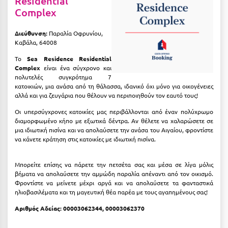
Residential
Καρδίτσα
Complex
Κάρπαθος
Διεύθυνση:
Παραλία Οφρυνίου,
Καρπενήσι
Καβάλα, 64008
Το
Sea Residence Residential
Κάρυστος
Complex
είναι ένα σύγχρονο και
πολυτελές συγκρότημα 7
Κάσος
κατοικιών, μια ανάσα από τη θάλασσα, ιδανικό όχι μόνο για οικογένειες
αλλά και για ζευγάρια που θέλουν να περιποιηθούν τον εαυτό τους!
Κασσάνδρα
Οι υπερσύγχρονες κατοικίες μας περιβάλλονται από έναν πολύχρωμο
Καστοριά
διαμορφωμένο κήπο με εξωτικά δέντρα. Αν θέλετε να χαλαρώσετε σε
μια ιδιωτική πισίνα και να απολαύσετε την ανάσα του Αιγαίου, φροντίστε
Κατερίνη
να κάνετε κράτηση στις κατοικίες με ιδιωτική πισίνα.
Κέα - Τζιά
Μπορείτε επίσης να πάρετε την πετσέτα σας και μέσα σε λίγα μόλις
βήματα να απολαύσετε την αμμώδη παραλία απέναντι από τον οικισμό.
Κερατέα
Φροντίστε να μείνετε μέχρι αργά και να απολαύσετε τα φανταστικά
ηλιοβασιλέματα και τη μαγευτική θέα παρέα με τους αγαπημένους σας!
Κέρκυρα
Αριθμός Αδείας: 00003062344, 00003062370
Κεφαλονιά