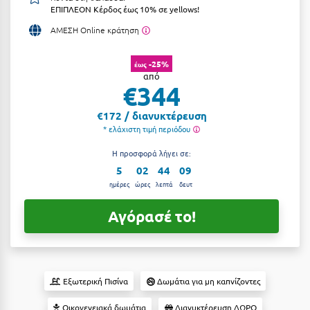
ΕΠΙΠΛΕΟΝ Κέρδος έως 10% σε yellows!
Αργολίδα
Ξενοδοχεία 3 Αστέρων
ΑΜΕΣΗ Online κράτηση
Αριδαία
Ξενοδοχεία 4 Αστέρων
-25%
έως
Αρκαδία
Ξενοδοχεία 5 Αστέρων
από
€344
Αρκίτσα
Βίλες
€172 / διανυκτέρευση
Αρτέμιδα
Κρουαζιέρες
* ελάχιστη τιμή περιόδου
Αρχαία Ολυμπία
Ενοικιαζόμενα Δωμάτια
Η προσφορά λήγει σε:
5
02
44
08
Αστυπάλαια
Διαμερίσματα
ημέρες
ώρες
λεπτά
δευτ
Αττική
Studios
Αγόρασέ το!
Αχαΐα
Boutique Hotels
Ξενώνες
Β
Εξωτερική Πισίνα
Δωμάτια για μη καπνίζοντες
Camping
Βansko
Οικογενειακά δωμάτια
Διανυκτέρευση ΔΩΡΟ