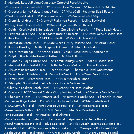
5* Mandola Rosa at Riviera Olympia, A Grecotel Resort to Live
5* Grecotel Filoxenia Hotel
4* Grecotel Casa Marron
5* Grecotel LUXME Kos
Μεθώνη
4* Grecotel Marine Palace & Aqua Park
5* Mitsis Galini Wellness Spa & Resort
5* Valis Resort Hotel
4* Poseidon Palace
5* Montana Hotel & Spa
Μεσολόγγι
5* Grand Serai Hotel
5* Cronwell Platamon Resort
Nautica Bay Hotel
4* Long Beach Resort Hotel
4* Bianco Olympico Beach Resort
4* Golden Coast Hotel & Bungalows
5* Zeus Eretria Resort
4* Tosca Beach Hotel
Μεσσηνία
4* Exotica Hotel & Spa
5* Ilio Mare Hotels & Resorts
4* Airotel Achaia Beach Hotel
4* Evia Riviera Resort
4* AKS Porto Heli
4* Grand Platon Hotel
Μετέωρα
4* Maranton Beach Hotel
5* Dion Palace Luxury Resort & Spa
4* Arion Hotel
4* Florida Blue Bay
5* Blue Lagoon Princess
4* Klelia Beach Hotel
4* Xenia Poros Image
4* Kronos Hotel
Zante Plaza Hotel & Apartments
Μέτσοβο
4* Dolphin Bay Seaside Resort & Suites
5* Selyria Resort
4* Olympic Village Hotel & Spa
5* Corfu Holiday Palace
Kanelli Beach Hotel
Μήλος
4* Mouzaki Palace Hotel & Spa
5* Porto Carras Meliton
Siagas Beach Hotel
4* Alykanas Beach Grand Hotel
Irene Studios
Theoxenia Hotel Apartments
4* Brown Beach Evia Island
4* Palmariva Beach
Porto Zorro Beach Hotel
Μονεμβασιά
4* Lesse Hotel
Mare Vista Hotel
4* Mr & Mrs White Tinos
12 Olympian Gods Hotel
Akra Morea Hotel & Residences
Golden Sun Kokkoni Beach Hotel
4* Paradise Art Hotel Andros
Μουζάκι
4* Grecotel LUXME Oasis at Riviera Olympia & Aqua Park
4* Stefania Beach Resort
4* Philoxenia Hotel
4* Altamar Hotel
4* Nymfes Hotel & Spa
Elizabeth Studios
Μπαλί Κρήτης
Margarona Royal Hotel
Porto Vitilo Boutique Hotel
4* Marpunta Resort
4* SAZ City Life Hotel
Porto Evia Boutique Hotel
5* Rodos Palace Hotel
Muses SeaSide Villas
4* High Mill Paros
Golden Star Praxitelous
Μπάνσκο
Favie Suzanne Hotel
4* Amalia Hotel Olympia
Moxy Patra Marina by Marriott International
Apanemia by Flegra Hotels
Μπούκα Μεσσηνίας
Mrs Chryssana Beach Hotel
Blue Sea Hotel
5* Nikki Beach Resort & Spa Porto Heli
Akroyali Hotel
4* Karras Grande Resort Zakynthos
Oniropetra Boutique Hotel
Aeolis Boutique Hotel Naxos
4* Airotel Galaxy Kavala
4* Dioni Boutique Hotel
Μύκονος