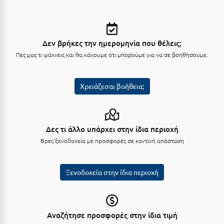
Κύμη Ευβοίας
Κυπαρισσία
Δεν βρήκες την ημερομηνία που θέλεις;
Κύπρος
Πες μας τι ψάχνεις και θα κάνουμε ότι μπορούμε για να σε βοηθήσουμε.
Κως
Χρειάζεσαι βοήθεια;
Λ
Λαγκάδια
Δες τι άλλο υπάρχει στην ίδια περιοχή
Λακόπετρα Αχαΐας
Βρες ξενοδοχεία με προσφορές σε κοντινή απόσταση
Λακωνία
Λασίθι
Ξενοδοχεία στην ίδια περιοχή
Λεπτοκαρυά
Λέσβος
Αναζήτησε προσφορές στην ίδια τιμή