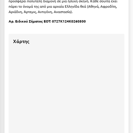
προσφέρει πολυτελή διαμονή σε μια ήσυχη σκηνή. Κάθε σουίτα έχει
Ιωάννινα
πάρει το όνομά της από μια αρχαία Ελληνίδα θεά (Αθηνά, Αφροδίτη,
Αριάδνη, Άρτεμις, Αντιγόνη, Αναστασία).
Κ
Αρ. Ειδικού Σήματος ΕΟΤ:
0727K124K0260500
Καβάλα
Χάρτης
Καλάβρυτα
Καλαμάτα
Κάλαμος
Καλαμπάκα
Κάλυμνος
Καμένα Βούρλα
Καρδάμαινα
Καρδαμύλη