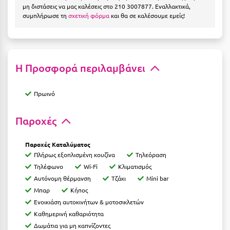
Ε
μη διστάσεις να μας καλέσεις στο 210 3007877. Εναλλακτικά,
συμπλήρωσε τη
σχετική φόρμα
και θα σε καλέσουμε εμείς!
Ελάτη Αρκαδίας
Ελληνικό Αρκαδίας
Ελούντα Κρήτης
Η Προσφορά περιλαμβάνει
Ερέτρια
Πρωινό
Ερμιόνη
Παροχές
Εύβοια
Ευρυτανία
Παροχές Καταλύματος
Πλήρως εξοπλισμένη κουζίνα
Τηλεόραση
Τηλέφωνο
Wi-Fi
Κλιματισμός
Ζ
Αυτόνομη θέρμανση
Τζάκι
Mini bar
Ζαγοροχώρια
Μπαρ
Κήπος
Ενοικιάση αυτοκινήτων & μοτοσικλετών
Ζάκυνθος
Καθημερινή καθαριότητα
Δωμάτια για μη καπνίζοντες