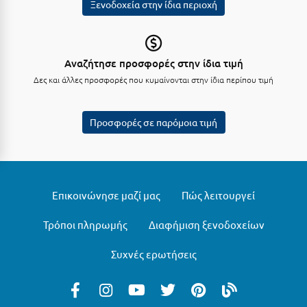
Ξενοδοχεία στην ίδια περιοχή
Κοζάνη
Κοκκώνι Κορινθίας
Κομοτηνή
Αναζήτησε προσφορές στην ίδια τιμή
Δες και άλλες προσφορές που κυμαίνονται στην ίδια περίπου τιμή
Κόνιτσα
Κόρινθος
Προσφορές σε παρόμοια τιμή
Κορώνη
Κουρούτα Ηλείας
Κουφονήσια
Επικοινώνησε μαζί μας
Πώς λειτουργεί
Κρήτη
Τρόποι πληρωμής
Διαφήμιση ξενοδοχείων
Κρουαζιέρες
Συχνές ερωτήσεις
Κύθηρα
Κυλλήνη