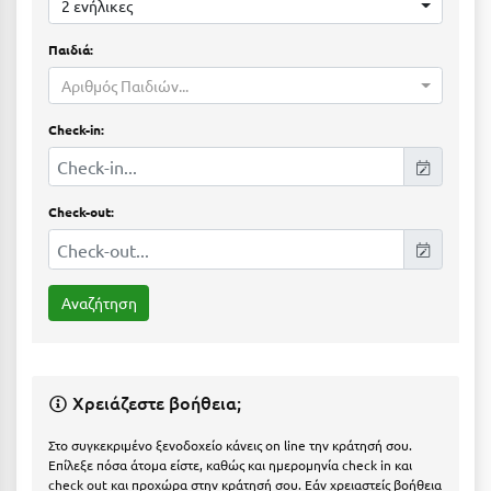
Suites
2 ενήλικες
Βόλος
Παιδιά:
Βραχάτι Κορινθίας
Αριθμός Παιδιών...
Βυτίνα
Δες όλες τις προσφορές
Check-in:
Γ
Δες όλα τα πακέτα διακοπών
Γαλαξiδι
Check-out:
Γλυφάδα
Γρεβενά
Γύθειο
Δ
Χρειάζεστε βοήθεια;
Δελφοί
Στο συγκεκριμένο ξενοδοχείο κάνεις on line την κράτησή σου.
Διακοπτό
Επίλεξε πόσα άτομα είστε, καθώς και ημερομηνία check in και
check out και προχώρα στην κράτησή σου. Εάν χρειαστείς βοήθεια