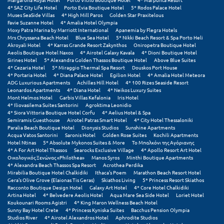
Λευκάδα
4* SAZ City Life Hotel
Porto Evia Boutique Hotel
5* Rodos Palace Hotel
Muses SeaSide Villas
4* High Mill Paros
Golden Star Praxitelous
Λήμνος
Favie Suzanne Hotel
4* Amalia Hotel Olympia
Moxy Patra Marina by Marriott International
Apanemia by Flegra Hotels
Mrs Chryssana Beach Hotel
Blue Sea Hotel
5* Nikki Beach Resort & Spa Porto Heli
Λίμνη Πλαστήρα
Akroyali Hotel
4* Karras Grande Resort Zakynthos
Oniropetra Boutique Hotel
Aeolis Boutique Hotel Naxos
4* Airotel Galaxy Kavala
4* Dioni Boutique Hotel
Λιτόχωρο
Sirines Hotel
5* Alexandra Golden Thassos Boutique Hotel
Above Blue Suites
4* Cezaria Hotel
5* Miraggio Thermal Spa Resort
Douskos Port House
4* Portaria Hotel
4* Diana Palace Hotel
Egilion Hotel
4* Amalia Hotel Meteora
Λουτρά Πόζαρ
ADG Luxurious Apartments
Achilles Hill Hotel
4* 100 Rizes Seaside Resort
Leonardos Apartments
4* Diana Hotel
4* Neikos Luxury Suites
Λουτρά Υπάτης
Mont Helmos Hotel
Garbis Villas Kefalonia
Iris Hotel
4* Iliovasilema Suites Santorini
Agroktima Leonidio
4* Siora Vittoria Boutique Hotel Corfu
4* Aelius Hotel & Spa
Λουτράκι
Semiramis Guesthouse
Airotel Patras Smart Hotel
4* City Hotel Thessaloniki
Paralia Beach Boutique Hotel
Dionysis Studios
Sunshine Apartments
Λούτσα
Acqua Vatos Santorini
Saronis Hotel
Golden Rose Suites
Kochili Apartments
Hotel Ntinas
5* Absolute Mykonos Suites & More
Το Μπαλκόνι της Αγόριανης
4* A For Art Hotel Thassos
Searocks Exclusive Village
4* Apollo Resort Art Hotel
Οικολογικός Ξενώνας «Philothea»
Manos Syros
Minthi Boutique Apartments
Μ
4* Alexandra Beach Thassos Spa Resort
Acrothea Perdika
Mirabilia Boutique Hotel Chalkidiki
Ithaca's Poem
Marathon Beach Resort Hotel
Gera's Olive Grove (Elaionas Tis Geras)
Skiathos Living
5* Princess Resort Skiathos
Μάνη
Racconto Boutique Design Hotel
Galaxy Art Hotel
4* Core Hotel Chalkidiki
Artina Hotel
4* Belvedere Aeolis Hotel
Aqua Mare Sea Side Hotel
Loriet Hotel
Μαραθώνας Αττικής
Koukounari Rooms Agistri
4* King Maron Wellness Beach Hotel
Sunny Bay Hotel Crete
4* Princess Kyniska Suites
Bacchus Pension Olympia
Studios River
4* Airotel Alexandros Hotel
Aphrodite Studios
Μαρώνεια