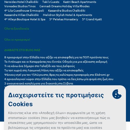
Nereides Hotel Chalkidiki
Taki's Guests
Kastri Beach Apartments
Voreades Studios Tinos
Gennadi Dreams Holiday Villa Rhodes
4* Lila Guesthouse Ermoupoli
Kassandra Studios Chalkidiki
Ξυλόκαστρο
Kassandra Villas Chalkidiki
Melidron Stylish Hotel & Apartments
4* Alleys Boutique Hotel & Spa
5* Pelekas Monastery
5* Grand Hyatt
Ο
Όλα τα ξενοδοχεία
Ορεινή Αρκαδία
Όλοι οι προορισμοί
Ορεινή Ναυπακτία
ΔΙΑΒΑΣΤΕ ΣΤΟ BLOG ΜΑΣ
8 προορισμοί στην Ελλάδα που αξίζει να επισκεφθείς για τα ΠΟΠ προϊόντα τους
Το Λιτόχωρο και οι Καταρράκτες του Ενιπέα: Οδηγός για μια αξέχαστη εκδρομή
Π
Τι να κάνω ένα 3ήμερο στο Γαλαξίδι και τους Δελφούς
Τα τοπ χωριά στη Λακωνική Μάνη που αξίζει να επισκεφθείς
Ψάχνεις νησί για τον 15Αύγουστο; Βρες τις καλύτερες προσφορές στο Ekdromi.gr
Πάλαιρος
4 αρχαιολογικοί χώροι στην Ελλάδα που πρέπει να δεις έστω μία φορά στη ζωή σου
3 οικογενειακά καταλύματα για διακοπές στα Σύβοτα
Παξοί
Τα 11 καλύτερα καλοκαιρινά resorts στην Ελλάδα
7 μικρά ελληνικά νησιά για αξέχαστες καλοκαιρινές διακοπές
5+1 ινσταγκραμικές παραλίες στην Ελλάδα που αξίζουν μια θέση στο feed σου
Παραλία Κατερίνης
Συχνές Ερωτήσεις (FAQs) για Ξενοδοχεία
Παραλία Λιτοχώρου
Παράλιο Άστρος
Όροι χρήσης
Πολιτική Προστασίας Προσωπικών Δεδομένων