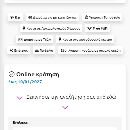
Αργολίδα
Ξενοδοχεία 3 Αστέρων
Bar
Δωμάτια για μη καπνίζοντες
Υπέροχη Τοποθεσία
Αριδαία
Ξενοδοχεία 4 Αστέρων
Κοντά σε Αρχαιολογικούς Χώρους
Free WiFi
Αρκαδία
Ξενοδοχεία 5 Αστέρων
Δωμάτια με Τζάκι
Κοντά στο χιονοδρομικό κέντρο
Αρκίτσα
Βίλες
Επέτειος
Γενέθλια
Εξοπλισμένη κουζίνα με οικιακά σκεύη
Αρτέμιδα
Κρουαζιέρες
Αρχαία Ολυμπία
Ενοικιαζόμενα Δωμάτια
Online κράτηση
Αστυπάλαια
Διαμερίσματα
έως 10/01/2027
Αττική
Studios
Αχαΐα
Ξεκινήστε την αναζήτηση σας από εδώ
Boutique Hotels
Ξενώνες
Β
Camping
Βansko
Ενήλικες: