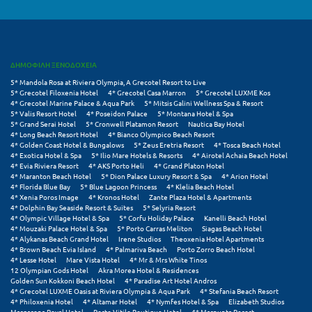
Κύμη Ευβοίας
Κυπαρισσία
ΔΗΜΟΦΙΛΗ ΞΕΝΟΔΟΧΕΙΑ
Κύπρος
5* Mandola Rosa at Riviera Olympia, A Grecotel Resort to Live
Κως
5* Grecotel Filoxenia Hotel
4* Grecotel Casa Marron
5* Grecotel LUXME Kos
4* Grecotel Marine Palace & Aqua Park
5* Mitsis Galini Wellness Spa & Resort
5* Valis Resort Hotel
4* Poseidon Palace
5* Montana Hotel & Spa
5* Grand Serai Hotel
5* Cronwell Platamon Resort
Nautica Bay Hotel
Λ
4* Long Beach Resort Hotel
4* Bianco Olympico Beach Resort
4* Golden Coast Hotel & Bungalows
5* Zeus Eretria Resort
4* Tosca Beach Hotel
4* Exotica Hotel & Spa
5* Ilio Mare Hotels & Resorts
4* Airotel Achaia Beach Hotel
Λαγκάδια
4* Evia Riviera Resort
4* AKS Porto Heli
4* Grand Platon Hotel
4* Maranton Beach Hotel
5* Dion Palace Luxury Resort & Spa
4* Arion Hotel
Λακόπετρα Αχαΐας
4* Florida Blue Bay
5* Blue Lagoon Princess
4* Klelia Beach Hotel
4* Xenia Poros Image
4* Kronos Hotel
Zante Plaza Hotel & Apartments
4* Dolphin Bay Seaside Resort & Suites
5* Selyria Resort
Λακωνία
4* Olympic Village Hotel & Spa
5* Corfu Holiday Palace
Kanelli Beach Hotel
4* Mouzaki Palace Hotel & Spa
5* Porto Carras Meliton
Siagas Beach Hotel
Λασίθι
4* Alykanas Beach Grand Hotel
Irene Studios
Theoxenia Hotel Apartments
4* Brown Beach Evia Island
4* Palmariva Beach
Porto Zorro Beach Hotel
4* Lesse Hotel
Mare Vista Hotel
4* Mr & Mrs White Tinos
Λεπτοκαρυά
12 Olympian Gods Hotel
Akra Morea Hotel & Residences
Golden Sun Kokkoni Beach Hotel
4* Paradise Art Hotel Andros
Λέσβος
4* Grecotel LUXME Oasis at Riviera Olympia & Aqua Park
4* Stefania Beach Resort
4* Philoxenia Hotel
4* Altamar Hotel
4* Nymfes Hotel & Spa
Elizabeth Studios
Margarona Royal Hotel
Porto Vitilo Boutique Hotel
4* Marpunta Resort