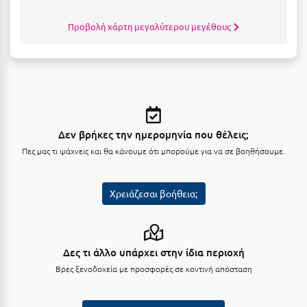
Καρδίτσα
Προβολή χάρτη μεγαλύτερου μεγέθους
Κάρπαθος
Καρπενήσι
Κάρυστος
Κάσος
Κασσάνδρα
Δεν βρήκες την ημερομηνία που θέλεις;
Πες μας τι ψάχνεις και θα κάνουμε ότι μπορούμε για να σε βοηθήσουμε.
Καστοριά
Κατερίνη
Χρειάζεσαι βοήθεια;
Κέα - Τζιά
Κερατέα
Δες τι άλλο υπάρχει στην ίδια περιοχή
Κέρκυρα
Βρες ξενοδοχεία με προσφορές σε κοντινή απόσταση
Κεφαλονιά