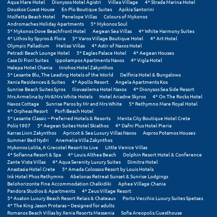
Aqua Mare Hotel
Dionysos Hotel Agistri
Villea Village
4* Strada Marina Hotel
Douskos Guest House
En Plo Boutique Suites
Apikia Santorini
Molfetta Beach Hotel
Penelope Villas
Colours of Mykonos
Μυστράς
Andromaches Holiday Apartments
5* Mykonos Soul
5* Mykonos Dove Beachfront Hotel
Aegean Sea Villas
4* White Harmony Suites
Μυτιλήνη
4* Lithos by Spyros & Flora
5* Varos Village Boutique Hotel
4* Art Hotel
Olympic Palladium
Melissi Villas
4* Astir of Naxos Hotel
Petradi Beach Lounge Hotel
5* Eagles Palace Hotel
4* Aegean Houses
Ν
Casa Di Fiori Suites
Ippokampos Apartments Naxos
4* Vigla Hotel
Halepa Hotel Chania
Iniohos Hotel Zakynthos
5* Lesante Blu, The Leading Hotels of the World
Delfinia Hotel & Bungalows
Νάξος
Xenia Residences & Suites
4* Apollo Resort
Angela Apartments Kos
Sunrise Beach Suites Syros
Iliovasilema Hotel Naxos
4* Dionysos Sea Side Resort
Mrs Armelina by Mr&Mrs White Hotels
Hotel Ariadne Skyros
4* On The Rocks Hotel
Νάουσα
Naxos Cottage
Sunrise Paros by Mr and Mrs White
5* Rethymno Mare Royal Hotel
4* Orpheas Resort
Porfi Beach Hotel
Ναυπακτία
5* Lesante Classic – Preferred Hotels & Resorts
Menta City Boutique Hotel Crete
Polis 1907
5* Aegean Suites Hotel Skiathos
4* Dafni Plus Hotel Pieria
Karras Livin Zakynthos
Apricot & Sea Luxury Villas Naxos
Aspros Potamos Houses
Ναύπλιο
Summer Bed Nydri
Anemelia Villa Zakynthos
Mykonos Lolita, A Grecotel Resort to Live
Little Venice Villas
Νέα Μάκρη
4* Sofianna Resort & Spa
4* Louis Althea Beach
Dolphin Resort Hotel & Conference
Zante Vista Villas
4* Aqua Serenity Luxury Suites
Dimitra Hotel
Anastasia Hotel Crete
5* Amada Colossos Resort by Louis Hotels
Νέα Στύρα Εύβοιας
Ink Hotel Phos Rethymno
Abelonas Retreat Sunset & Sunrise Lodgings
Belohorizonte Fine Accommodation Chalkidiki
Aphea Village Chania
Νέοι Πόροι Πιερίας
Pandora Studios & Apartments
4* Zeus Village Resort
5* Avaton Luxury Beach Resort Relais & Chateaux
Porto Vecchio Luxury Suites Spetses
4* The King Jason Protaras – Designed for adults
Romanos Beach Villas by Xenia Resorts Messenia
Sofia Areopolis Guesthouse
Ξ