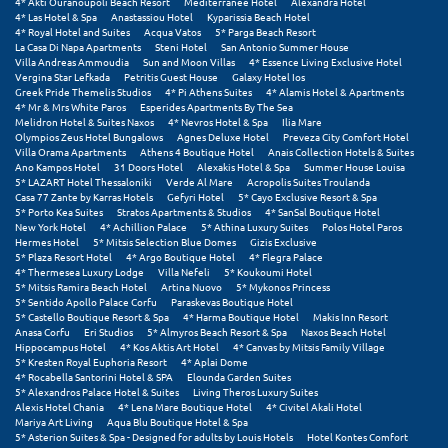
4* Akti Ouranoupoli Beach Resort
Mediterranee Hotel
Alexandra Hotel
4* Las Hotel & Spa
Anastassiou Hotel
Kyparissia Beach Hotel
Μεθώνη
4* Royal Hotel and Suites
Acqua Vatos
5* Parga Beach Resort
La Casa Di Napa Apartments
Steni Hotel
San Antonio Summer House
Villa Andreas Ammoudia
Sun and Moon Villas
4* Essence Living Exclusive Hotel
Μεσολόγγι
Vergina Star Lefkada
Petritis Guest House
Galaxy Hotel Ios
Greek Pride Themelis Studios
4* Pi Athens Suites
4* Alamis Hotel & Apartments
Μεσσηνία
4* Mr & Mrs White Paros
Esperides Apartments By The Sea
Melidron Hotel & Suites Naxos
4* Nevros Hotel & Spa
Ilia Mare
Olympios Zeus Hotel Bungalows
Agnes Deluxe Hotel
Preveza City Comfort Hotel
Μετέωρα
Villa Orama Apartments
Athens 4 Boutique Hotel
Anais Collection Hotels & Suites
Ano Kampos Hotel
31 Doors Hotel
Alexakis Hotel & Spa
Summer House Louisa
Μέτσοβο
5* LAZART Hotel Thessaloniki
Verde Al Mare
Acropolis Suites Troulanda
Casa 77 Zante by Karras Hotels
Gefyri Hotel
5* Cayo Exclusive Resort & Spa
5* Porto Kea Suites
Stratos Apartments & Studios
4* SanSal Boutique Hotel
Μήλος
New York Hotel
4* Achillion Palace
5* Athina Luxury Suites
Polos Hotel Paros
Hermes Hotel
5* Mitsis Selection Blue Domes
Gizis Exclusive
Μονεμβασιά
5* Plaza Resort Hotel
4* Argo Boutique Hotel
4* Flegra Palace
4* Thermesea Luxury Lodge
Villa Nefeli
5* Koukoumi Hotel
5* Mitsis Ramira Beach Hotel
Artina Nuovo
5* Mykonos Princess
Μουζάκι
5* Sentido Apollo Palace Corfu
Paraskevas Boutique Hotel
5* Castello Boutique Resort & Spa
4* Harma Boutique Hotel
Makis Inn Resort
Μπαλί Κρήτης
Anasa Corfu
Eri Studios
5* Almyros Beach Resort & Spa
Naxos Beach Hotel
Hippocampus Hotel
4* Kos Aktis Art Hotel
4* Canvas by Mitsis Family Village
5* Kresten Royal Euphoria Resort
4* Aplai Dome
Μπάνσκο
4* Rocabella Santorini Hotel & SPA
Elounda Garden Suites
5* Alexandros Palace Hotel & Suites
Living Theros Luxury Suites
Μπούκα Μεσσηνίας
Alexis Hotel Chania
4* Lena Mare Boutique Hotel
4* Civitel Akali Hotel
Mariya Art Living
Aqua Blu Boutique Hotel & Spa
5* Asterion Suites & Spa - Designed for adults by Louis Hotels
Hotel Kontes Comfort
Μύκονος