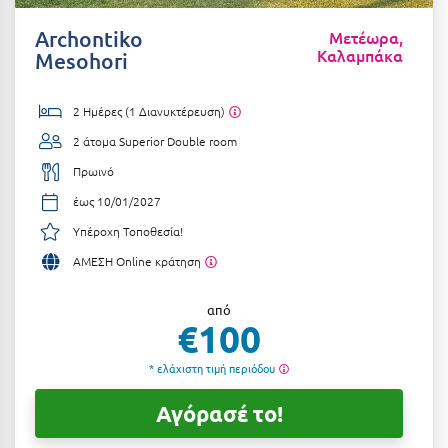
Αιδηψός
ΤΎΠΟΣ ΔΙΑΤΡΟΦΉΣ
Archontiko
Μετέωρα,
Καλαμπάκα
Διαμονή Μόνο
Αλεξανδρούπολη
Mesohori
Πρωινό
Αλισσός Αχαΐας
2 Ημέρες (1 Διανυκτέρευση)
Ημιδιατροφή
Αλόννησος
2 άτομα
Superior Double room
Ημιδιατροφή + Ποτά
Αμαλιάδα
Πρωινό
έως 10/01/2027
Πλήρης Διατροφή
Αμάρυνθος
Υπέροχη Τοποθεσία!
All Inclusive
Αμοργός
ΑΜΕΣΗ Online κράτηση
Ένα Γεύμα
Αμφίκλεια
από
Δύο Γεύματα + Ποτά
Ανάβυσσος
€100
Άνδρος
* ελάχιστη τιμή περιόδου
ΤΎΠΟΣ ΚΑΤΑΛΎΜΑΤΟΣ
Αντίπαρος
Ξενοδοχεία 1 Αστέρι
Αγόρασέ το!
Αράχωβα
Ξενοδοχεία 2 Αστέρων