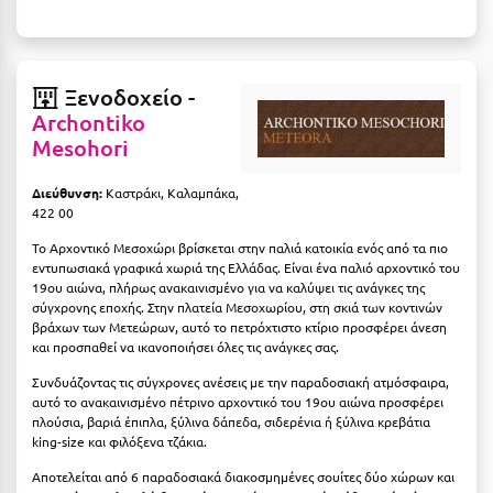
Η
Ηλεία
Ξενοδοχείο -
Ηράκλειο
Archontiko
Mesohori
Θ
Διεύθυνση:
Καστράκι, Καλαμπάκα,
Θάσος
422 00
Θεσσαλονίκη
Το Αρχοντικό Μεσοχώρι βρίσκεται στην παλιά κατοικία ενός από τα πιο
εντυπωσιακά γραφικά χωριά της Ελλάδας. Είναι ένα παλιό αρχοντικό του
19ου αιώνα, πλήρως ανακαινισμένο για να καλύψει τις ανάγκες της
Ι
σύγχρονης εποχής. Στην πλατεία Μεσοχωρίου, στη σκιά των κοντινών
βράχων των Μετεώρων, αυτό το πετρόχτιστο κτίριο προσφέρει άνεση
Ιεράπετρα
και προσπαθεί να ικανοποιήσει όλες τις ανάγκες σας.
Συνδυάζοντας τις σύγχρονες ανέσεις με την παραδοσιακή ατμόσφαιρα,
Ιθάκη
αυτό το ανακαινισμένο πέτρινο αρχοντικό του 19ου αιώνα προσφέρει
πλούσια, βαριά έπιπλα, ξύλινα δάπεδα, σιδερένια ή ξύλινα κρεβάτια
Ικαρία
king-size και φιλόξενα τζάκια.
Ίος
Αποτελείται από 6 παραδοσιακά διακοσμημένες σουίτες δύο χώρων και