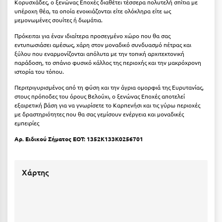
Καρδίτσα
Κορυσχάδες, ο ξενώνας Εποχές διαθέτει τέσσερα πολυτελή σπίτια με
υπέροχη θέα, τα οποία ενοικιάζονται είτε ολόκληρα είτε ως
μεμονωμένες σουίτες ή δωμάτια.
Κάρπαθος
Πρόκειται για έναν ιδιαίτερα προσεγμένο χώρο που θα σας
Καρπενήσι
εντυπωσιάσει αμέσως, χάρη στον μοναδικό συνδυασμό πέτρας και
ξύλου που εναρμονίζονται απόλυτα με την τοπική αρχιτεκτονική
Κάρυστος
παράδοση, το σπάνιο φυσικό κάλλος της περιοχής και την μακρόχρονη
ιστορία του τόπου.
Κάσος
Περιτριγυρισμένος από τη φύση και την άγρια ομορφιά της Ευρυτανίας,
Κασσάνδρα
στους πρόποδες του όρους Βελούχι, ο ξενώνας Εποχές αποτελεί
εξαιρετική βάση για να γνωρίσετε το Καρπενήσι και τις γύρω περιοχές
με δραστηριότητες που θα σας γεμίσουν ενέργεια και μοναδικές
Καστοριά
εμπειρίες
Κατερίνη
Αρ. Ειδικού Σήματος ΕΟΤ: 1352K133K0256701
Κέα - Τζιά
Χάρτης
Κερατέα
Κέρκυρα
Κεφαλονιά