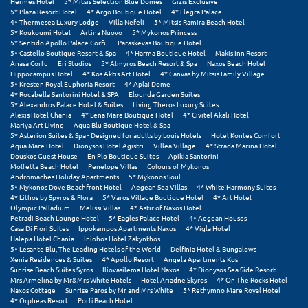
Hermes Hotel
5* Mitsis Selection Blue Domes
Gizis Exclusive
5* Plaza Resort Hotel
4* Argo Boutique Hotel
4* Flegra Palace
4* Thermesea Luxury Lodge
Villa Nefeli
5* Mitsis Ramira Beach Hotel
Ξυλόκαστρο
5* Koukoumi Hotel
Artina Nuovo
5* Mykonos Princess
5* Sentido Apollo Palace Corfu
Paraskevas Boutique Hotel
5* Castello Boutique Resort & Spa
4* Harma Boutique Hotel
Makis Inn Resort
Ο
Anasa Corfu
Eri Studios
5* Almyros Beach Resort & Spa
Naxos Beach Hotel
Hippocampus Hotel
4* Kos Aktis Art Hotel
4* Canvas by Mitsis Family Village
5* Kresten Royal Euphoria Resort
4* Aplai Dome
Ορεινή Αρκαδία
4* Rocabella Santorini Hotel & SPA
Elounda Garden Suites
5* Alexandros Palace Hotel & Suites
Living Theros Luxury Suites
Ορεινή Ναυπακτία
Alexis Hotel Chania
4* Lena Mare Boutique Hotel
4* Civitel Akali Hotel
Mariya Art Living
Aqua Blu Boutique Hotel & Spa
5* Asterion Suites & Spa - Designed for adults by Louis Hotels
Hotel Kontes Comfort
Aqua Mare Hotel
Dionysos Hotel Agistri
Villea Village
4* Strada Marina Hotel
Π
Douskos Guest House
En Plo Boutique Suites
Apikia Santorini
Molfetta Beach Hotel
Penelope Villas
Colours of Mykonos
Andromaches Holiday Apartments
5* Mykonos Soul
Πάλαιρος
5* Mykonos Dove Beachfront Hotel
Aegean Sea Villas
4* White Harmony Suites
4* Lithos by Spyros & Flora
5* Varos Village Boutique Hotel
4* Art Hotel
Παξοί
Olympic Palladium
Melissi Villas
4* Astir of Naxos Hotel
Petradi Beach Lounge Hotel
5* Eagles Palace Hotel
4* Aegean Houses
Casa Di Fiori Suites
Ippokampos Apartments Naxos
4* Vigla Hotel
Παραλία Κατερίνης
Halepa Hotel Chania
Iniohos Hotel Zakynthos
5* Lesante Blu, The Leading Hotels of the World
Delfinia Hotel & Bungalows
Παραλία Λιτοχώρου
Xenia Residences & Suites
4* Apollo Resort
Angela Apartments Kos
Sunrise Beach Suites Syros
Iliovasilema Hotel Naxos
4* Dionysos Sea Side Resort
Mrs Armelina by Mr&Mrs White Hotels
Hotel Ariadne Skyros
4* On The Rocks Hotel
Παράλιο Άστρος
Naxos Cottage
Sunrise Paros by Mr and Mrs White
5* Rethymno Mare Royal Hotel
4* Orpheas Resort
Porfi Beach Hotel