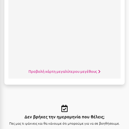
Κοζάνη
Κοκκώνι Κορινθίας
Κομοτηνή
Κόνιτσα
Κόρινθος
Κορώνη
Κουρούτα Ηλείας
Προβολή χάρτη μεγαλύτερου μεγέθους
Κουφονήσια
Κρήτη
Κρουαζιέρες
Κύθηρα
Δεν βρήκες την ημερομηνία που θέλεις;
Κυλλήνη
Πες μας τι ψάχνεις και θα κάνουμε ότι μπορούμε για να σε βοηθήσουμε.