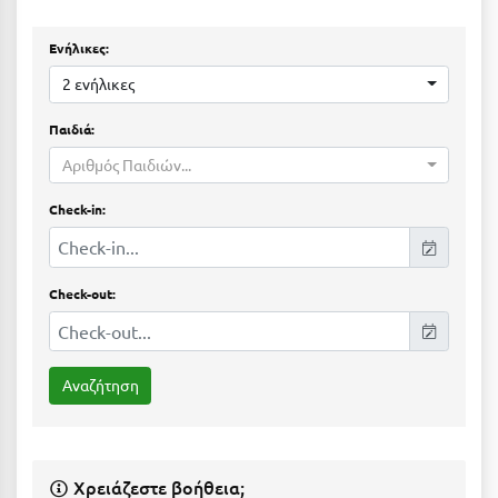
Ε
Ενήλικες:
Ελάτη Αρκαδίας
2 ενήλικες
Ελληνικό Αρκαδίας
Παιδιά:
Ελούντα Κρήτης
Αριθμός Παιδιών...
Ερέτρια
Check-in:
Ερμιόνη
Εύβοια
Check-out:
Ευρυτανία
Ζ
Ζαγοροχώρια
Ζάκυνθος
Χρειάζεστε βοήθεια;