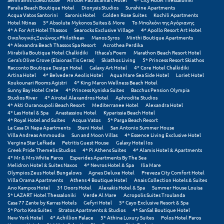
Paralia Beach Boutique Hotel
Dionysis Studios
Sunshine Apartments
Acqua Vatos Santorini
Saronis Hotel
Golden Rose Suites
Kochili Apartments
Μυστράς
Hotel Ntinas
5* Absolute Mykonos Suites & More
Το Μπαλκόνι της Αγόριανης
4* A For Art Hotel Thassos
Searocks Exclusive Village
4* Apollo Resort Art Hotel
Μυτιλήνη
Οικολογικός Ξενώνας «Philothea»
Manos Syros
Minthi Boutique Apartments
4* Alexandra Beach Thassos Spa Resort
Acrothea Perdika
Mirabilia Boutique Hotel Chalkidiki
Ithaca's Poem
Marathon Beach Resort Hotel
Ν
Gera's Olive Grove (Elaionas Tis Geras)
Skiathos Living
5* Princess Resort Skiathos
Racconto Boutique Design Hotel
Galaxy Art Hotel
4* Core Hotel Chalkidiki
Artina Hotel
4* Belvedere Aeolis Hotel
Aqua Mare Sea Side Hotel
Loriet Hotel
Νάξος
Koukounari Rooms Agistri
4* King Maron Wellness Beach Hotel
Sunny Bay Hotel Crete
4* Princess Kyniska Suites
Bacchus Pension Olympia
Studios River
4* Airotel Alexandros Hotel
Aphrodite Studios
Νάουσα
4* Akti Ouranoupoli Beach Resort
Mediterranee Hotel
Alexandra Hotel
4* Las Hotel & Spa
Anastassiou Hotel
Kyparissia Beach Hotel
Ναυπακτία
4* Royal Hotel and Suites
Acqua Vatos
5* Parga Beach Resort
La Casa Di Napa Apartments
Steni Hotel
San Antonio Summer House
Villa Andreas Ammoudia
Sun and Moon Villas
4* Essence Living Exclusive Hotel
Ναύπλιο
Vergina Star Lefkada
Petritis Guest House
Galaxy Hotel Ios
Greek Pride Themelis Studios
4* Pi Athens Suites
4* Alamis Hotel & Apartments
4* Mr & Mrs White Paros
Esperides Apartments By The Sea
Νέα Μάκρη
Melidron Hotel & Suites Naxos
4* Nevros Hotel & Spa
Ilia Mare
Olympios Zeus Hotel Bungalows
Agnes Deluxe Hotel
Preveza City Comfort Hotel
Νέα Στύρα Εύβοιας
Villa Orama Apartments
Athens 4 Boutique Hotel
Anais Collection Hotels & Suites
Ano Kampos Hotel
31 Doors Hotel
Alexakis Hotel & Spa
Summer House Louisa
5* LAZART Hotel Thessaloniki
Verde Al Mare
Acropolis Suites Troulanda
Νέοι Πόροι Πιερίας
Casa 77 Zante by Karras Hotels
Gefyri Hotel
5* Cayo Exclusive Resort & Spa
5* Porto Kea Suites
Stratos Apartments & Studios
4* SanSal Boutique Hotel
New York Hotel
4* Achillion Palace
5* Athina Luxury Suites
Polos Hotel Paros
Ξ