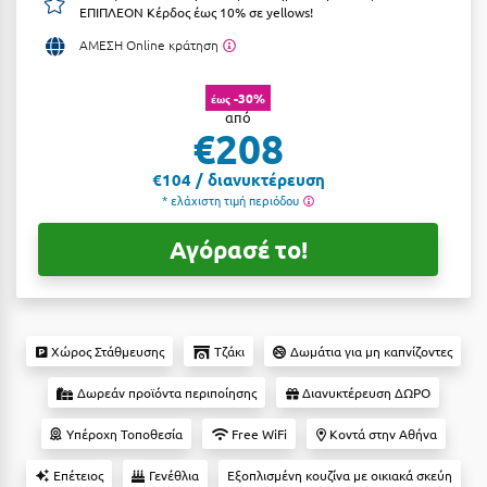
ΕΠΙΠΛΕΟΝ Κέρδος έως 10% σε yellows!
Αργολίδα
Ξενοδοχεία 3 Αστέρων
ΑΜΕΣΗ Online κράτηση
Αριδαία
Ξενοδοχεία 4 Αστέρων
-30%
έως
Αρκαδία
Ξενοδοχεία 5 Αστέρων
από
€208
Αρκίτσα
Βίλες
€104 / διανυκτέρευση
Αρτέμιδα
Κρουαζιέρες
* ελάχιστη τιμή περιόδου
Αρχαία Ολυμπία
Ενοικιαζόμενα Δωμάτια
Αγόρασέ το!
Αστυπάλαια
Διαμερίσματα
Αττική
Studios
Χώρος Στάθμευσης
Τζάκι
Δωμάτια για μη καπνίζοντες
Αχαΐα
Boutique Hotels
Δωρεάν προϊόντα περιποίησης
Διανυκτέρευση ΔΩΡΟ
Ξενώνες
Β
Υπέροχη Τοποθεσία
Free WiFi
Κοντά στην Αθήνα
Camping
Βansko
Επέτειος
Γενέθλια
Εξοπλισμένη κουζίνα με οικιακά σκεύη