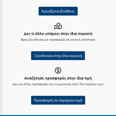
Κύμη Ευβοίας
Χρειάζεσαι βοήθεια;
Κυπαρισσία
Κύπρος
Δες τι άλλο υπάρχει στην ίδια περιοχή
Κως
Βρες ξενοδοχεία με προσφορές σε κοντινή απόσταση
Λ
Ξενοδοχεία στην ίδια περιοχή
Λαγκάδια
Λακόπετρα Αχαΐας
Αναζήτησε προσφορές στην ίδια τιμή
Λακωνία
Δες και άλλες προσφορές που κυμαίνονται στην ίδια περίπου τιμή
Λασίθι
Λεπτοκαρυά
Προσφορές σε παρόμοια τιμή
Λέσβος