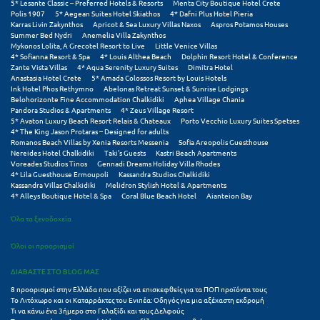
Πάργα
5* Lesante Classic – Preferred Hotels & Resorts
Menta City Boutique Hotel Crete
Polis 1907
5* Aegean Suites Hotel Skiathos
4* Dafni Plus Hotel Pieria
Karras Livin Zakynthos
Apricot & Sea Luxury Villas Naxos
Aspros Potamos Houses
Παρνασσός
Summer Bed Nydri
Anemelia Villa Zakynthos
Mykonos Lolita, A Grecotel Resort to Live
Little Venice Villas
Πάρος
4* Sofianna Resort & Spa
4* Louis Althea Beach
Dolphin Resort Hotel & Conference
Zante Vista Villas
4* Aqua Serenity Luxury Suites
Dimitra Hotel
Anastasia Hotel Crete
5* Amada Colossos Resort by Louis Hotels
Πάτμος
Ink Hotel Phos Rethymno
Abelonas Retreat Sunset & Sunrise Lodgings
Belohorizonte Fine Accommodation Chalkidiki
Aphea Village Chania
Πάτρα
Pandora Studios & Apartments
4* Zeus Village Resort
5* Avaton Luxury Beach Resort Relais & Chateaux
Porto Vecchio Luxury Suites Spetses
4* The King Jason Protaras – Designed for adults
Παύλιανη
Romanos Beach Villas by Xenia Resorts Messenia
Sofia Areopolis Guesthouse
Nereides Hotel Chalkidiki
Taki's Guests
Kastri Beach Apartments
Πειραιάς
Voreades Studios Tinos
Gennadi Dreams Holiday Villa Rhodes
4* Lila Guesthouse Ermoupoli
Kassandra Studios Chalkidiki
Kassandra Villas Chalkidiki
Melidron Stylish Hotel & Apartments
Πελοπόννησος
4* Alleys Boutique Hotel & Spa
Coral Blue Beach Hotel
Aianteion Bay
Πήλιο
Όλα τα ξενοδοχεία
Πιερία
Όλοι οι προορισμοί
Πλαταμώνας
ΔΙΑΒΑΣΤΕ ΣΤΟ BLOG ΜΑΣ
8 προορισμοί στην Ελλάδα που αξίζει να επισκεφθείς για τα ΠΟΠ προϊόντα τους
Πλύτρα Λακωνίας
Το Λιτόχωρο και οι Καταρράκτες του Ενιπέα: Οδηγός για μια αξέχαστη εκδρομή
Τι να κάνω ένα 3ήμερο στο Γαλαξίδι και τους Δελφούς