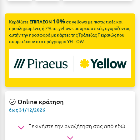
Suites
Βόλος
Βραχάτι Κορινθίας
10%
Κερδίζετε
ΕΠΙΠΛΕΟΝ
σε yellows με πιστωτικές και
Βυτίνα
προπληρωμένες ή 2% σε yellows με χρεωστικές, αγοράζοντας
Δες όλες τις προσφορές
αυτήν την προσφορά με κάρτες της Τράπεζας Πειραιώς που
συμμετέχουν στο πρόγραμμα YELLOW.
Γ
Δες όλα τα πακέτα διακοπών
Γαλαξiδι
Γλυφάδα
Γρεβενά
Γύθειο
Online κράτηση
Δ
έως 31/12/2026
Δελφοί
Ξεκινήστε την αναζήτηση σας από εδώ
Διακοπτό