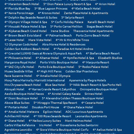
4* Maranton Beach Hotel
5* Dion Palace Luxury Resort & Spa
4* Arion Hotel
Μεθώνη
4* Florida Blue Bay
5* Blue Lagoon Princess
4* Klelia Beach Hotel
4* Xenia Poros Image
4* Kronos Hotel
Zante Plaza Hotel & Apartments
4* Dolphin Bay Seaside Resort & Suites
5* Selyria Resort
Μεσολόγγι
4* Olympic Village Hotel & Spa
5* Corfu Holiday Palace
Kanelli Beach Hotel
4* Mouzaki Palace Hotel & Spa
5* Porto Carras Meliton
Siagas Beach Hotel
Μεσσηνία
4* Alykanas Beach Grand Hotel
Irene Studios
Theoxenia Hotel Apartments
4* Brown Beach Evia Island
4* Palmariva Beach
Porto Zorro Beach Hotel
4* Lesse Hotel
Mare Vista Hotel
4* Mr & Mrs White Tinos
Μετέωρα
12 Olympian Gods Hotel
Akra Morea Hotel & Residences
Golden Sun Kokkoni Beach Hotel
4* Paradise Art Hotel Andros
4* Grecotel LUXME Oasis at Riviera Olympia & Aqua Park
4* Stefania Beach Resort
Μέτσοβο
4* Philoxenia Hotel
4* Altamar Hotel
4* Nymfes Hotel & Spa
Elizabeth Studios
Margarona Royal Hotel
Porto Vitilo Boutique Hotel
4* Marpunta Resort
Μήλος
4* SAZ City Life Hotel
Porto Evia Boutique Hotel
5* Rodos Palace Hotel
Muses SeaSide Villas
4* High Mill Paros
Golden Star Praxitelous
Favie Suzanne Hotel
4* Amalia Hotel Olympia
Μονεμβασιά
Moxy Patra Marina by Marriott International
Apanemia by Flegra Hotels
Mrs Chryssana Beach Hotel
Blue Sea Hotel
5* Nikki Beach Resort & Spa Porto Heli
Μουζάκι
Akroyali Hotel
4* Karras Grande Resort Zakynthos
Oniropetra Boutique Hotel
Aeolis Boutique Hotel Naxos
4* Airotel Galaxy Kavala
Sirines Hotel
4* Dioni Boutique Hotel
5* Alexandra Golden Thassos Boutique Hotel
Μπαλί Κρήτης
Above Blue Suites
5* Miraggio Thermal Spa Resort
4* Cezaria Hotel
4* Portaria Hotel
Douskos Port House
4* Diana Palace Hotel
Μπάνσκο
4* Amalia Hotel Meteora
Egilion Hotel
ADG Luxurious Apartments
Achilles Hill Hotel
4* 100 Rizes Seaside Resort
Leonardos Apartments
4* Diana Hotel
4* Neikos Luxury Suites
Mont Helmos Hotel
Μπούκα Μεσσηνίας
Garbis Villas Kefalonia
Iris Hotel
4* Iliovasilema Suites Santorini
Agroktima Leonidio
4* Siora Vittoria Boutique Hotel Corfu
4* Aelius Hotel & Spa
Μύκονος
Semiramis Guesthouse
Airotel Patras Smart Hotel
4* City Hotel Thessaloniki