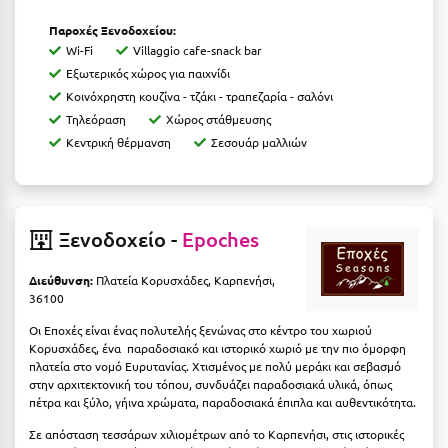
Ιωάννινα
Παροχές Ξενοδοχείου:
Wi-Fi
Villaggio cafe-snack bar
Κ
Εξωτερικός χώρος για παιχνίδι
Κοινόχρηστη κουζίνα - τζάκι - τραπεζαρία - σαλόνι
Καβάλα
Τηλεόραση
Χώρος στάθμευσης
Κεντρική θέρμανση
Σεσουάρ μαλλιών
Καλάβρυτα
Καλαμάτα
Κάλαμος
Ξενοδοχείο -
Epoches
Καλαμπάκα
Διεύθυνση:
Πλατεία Κορυσχάδες, Καρπενήσι,
36100
Κάλυμνος
Οι Εποχές είναι ένας πολυτελής ξενώνας στο κέντρο του χωριού
Καμένα Βούρλα
Κορυσχάδες, ένα παραδοσιακό και ιστορικό χωριό με την πιο όμορφη
πλατεία στο νομό Ευρυτανίας. Χτισμένος με πολύ μεράκι και σεβασμό
Καρδάμαινα
στην αρχιτεκτονική του τόπου, συνδυάζει παραδοσιακά υλικά, όπως
πέτρα και ξύλο, γήινα χρώματα, παραδοσιακά έπιπλα και αυθεντικότητα.
Καρδαμύλη
Σε απόσταση τεσσάρων χιλιομέτρων από το Καρπενήσι, στις ιστορικές