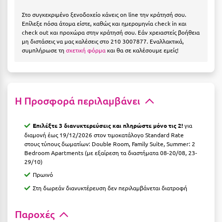
Η
Στο συγκεκριμένο ξενοδοχείο κάνεις on line την κράτησή σου.
Επίλεξε πόσα άτομα είστε, καθώς και ημερομηνία check in και
Ηλεία
check out και προχώρα στην κράτησή σου. Εάν χρειαστείς βοήθεια
μη διστάσεις να μας καλέσεις στο 210 3007877. Εναλλακτικά,
Ηράκλειο
συμπλήρωσε τη
σχετική φόρμα
και θα σε καλέσουμε εμείς!
Θ
Θάσος
Η Προσφορά περιλαμβάνει
Θεσσαλονίκη
Επιλέξτε 3 διανυκτερεύσεις και πληρώστε μόνο τις 2!
για
Ι
διαμονή έως 19/12/2026 στον τιμοκατάλογο Standard Rate
στους τύπους δωματίων: Double Room, Family Suite, Summer: 2
Bedroom Apartments (με εξαίρεση τα διαστήματα 08-20/08, 23-
Ιεράπετρα
29/10)
Ιθάκη
Πρωινό
Στη δωρεάν διανυκτέρευση δεν περιλαμβάνεται διατροφή
Ικαρία
Ίος
Παροχές