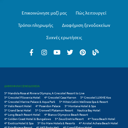
Λευκάδα
Λήμνος
Επικοινώνησε μαζί μας
Πώς λειτουργεί
Λίμνη Πλαστήρα
Τρόποι πληρωμής
Διαφήμιση ξενοδοχείων
Λιτόχωρο
Συχνές ερωτήσεις
Λουτρά Πόζαρ
Λουτρά Υπάτης
Λουτράκι
Λούτσα
ΔΗΜΟΦΙΛΗ ΞΕΝΟΔΟΧΕΙΑ
Μ
5* Mandola Rosa at Riviera Olympia, A Grecotel Resort to Live
5* Grecotel Filoxenia Hotel
4* Grecotel Casa Marron
5* Grecotel LUXME Kos
4* Grecotel Marine Palace & Aqua Park
5* Mitsis Galini Wellness Spa & Resort
Μάνη
5* Valis Resort Hotel
4* Poseidon Palace
5* Montana Hotel & Spa
5* Grand Serai Hotel
5* Cronwell Platamon Resort
Nautica Bay Hotel
Μαραθώνας Αττικής
4* Long Beach Resort Hotel
4* Bianco Olympico Beach Resort
4* Golden Coast Hotel & Bungalows
5* Zeus Eretria Resort
4* Tosca Beach Hotel
4* Exotica Hotel & Spa
5* Ilio Mare Hotels & Resorts
4* Airotel Achaia Beach Hotel
Μαρώνεια
4* Evia Riviera Resort
4* AKS Porto Heli
4* Grand Platon Hotel