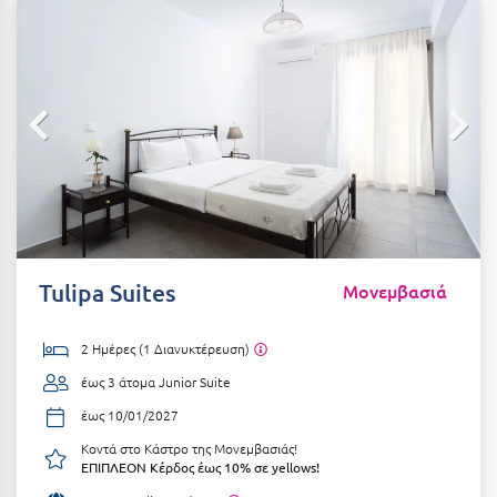
Αιδηψός
ΤΎΠΟΣ ΔΙΑΤΡΟΦΉΣ
Διαμονή Μόνο
Αλεξανδρούπολη
Πρωινό
Αλισσός Αχαΐας
Ημιδιατροφή
Αλόννησος
Ημιδιατροφή + Ποτά
Αμαλιάδα
Πλήρης Διατροφή
Αμάρυνθος
All Inclusive
Αμοργός
Tulipa Suites
Μονεμβασιά
Ένα Γεύμα
Αμφίκλεια
2 Ημέρες (1 Διανυκτέρευση)
Δύο Γεύματα + Ποτά
Ανάβυσσος
έως 3 άτομα
Junior Suite
Άνδρος
ΤΎΠΟΣ ΚΑΤΑΛΎΜΑΤΟΣ
έως 10/01/2027
Αντίπαρος
Ξενοδοχεία 1 Αστέρι
Κοντά στο Κάστρο της Μονεμβασιάς!
ΕΠΙΠΛΕΟΝ Κέρδος έως 10% σε yellows!
Αράχωβα
Ξενοδοχεία 2 Αστέρων