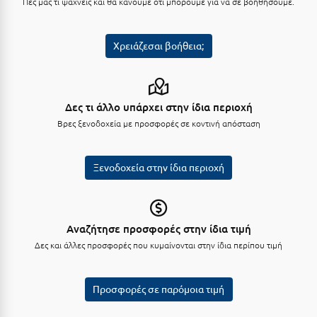
Πες μας τι ψάχνεις και θα κάνουμε ότι μπορούμε για να σε βοηθήσουμε.
Κοζάνη
Κοκκώνι Κορινθίας
Χρειάζεσαι βοήθεια;
Κομοτηνή
Κόνιτσα
Δες τι άλλο υπάρχει στην ίδια περιοχή
Κόρινθος
Βρες ξενοδοχεία με προσφορές σε κοντινή απόσταση
Κορώνη
Ξενοδοχεία στην ίδια περιοχή
Κουρούτα Ηλείας
Κουφονήσια
Κρήτη
Αναζήτησε προσφορές στην ίδια τιμή
Δες και άλλες προσφορές που κυμαίνονται στην ίδια περίπου τιμή
Κρουαζιέρες
Κύθηρα
Προσφορές σε παρόμοια τιμή
Κυλλήνη