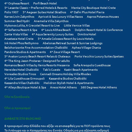
4* Orpheas Resort
Porfi Beach Hotel
5* Lesante Classic – Preferred Hotels & Resorts
Menta City Boutique Hotel Crete
Ξυλόκαστρο
Polis 1907
5* Aegean Suites Hotel Skiathos
4* Dafni Plus Hotel Pieria
Karras Livin Zakynthos
Apricot & Sea Luxury Villas Naxos
Aspros Potamos Houses
Summer Bed Nydri
Anemelia Villa Zakynthos
Ο
Mykonos Lolita, A Grecotel Resort to Live
Little Venice Villas
4* Sofianna Resort & Spa
4* Louis Althea Beach
Dolphin Resort Hotel & Conference
Zante Vista Villas
4* Aqua Serenity Luxury Suites
Dimitra Hotel
Ορεινή Αρκαδία
Anastasia Hotel Crete
5* Amada Colossos Resort by Louis Hotels
Ink Hotel Phos Rethymno
Abelonas Retreat Sunset & Sunrise Lodgings
Belohorizonte Fine Accommodation Chalkidiki
Aphea Village Chania
Ορεινή Ναυπακτία
Pandora Studios & Apartments
4* Zeus Village Resort
5* Avaton Luxury Beach Resort Relais & Chateaux
Porto Vecchio Luxury Suites Spetses
4* The King Jason Protaras – Designed for adults
Π
Romanos Beach Villas by Xenia Resorts Messenia
Sofia Areopolis Guesthouse
Nereides Hotel Chalkidiki
Taki's Guests
Kastri Beach Apartments
Voreades Studios Tinos
Gennadi Dreams Holiday Villa Rhodes
Πάλαιρος
4* Lila Guesthouse Ermoupoli
Kassandra Studios Chalkidiki
Kassandra Villas Chalkidiki
Melidron Stylish Hotel & Apartments
Παξοί
4* Alleys Boutique Hotel & Spa
Areos Hotel Athens
360 Degrees Hotel Athens
Όλα τα ξενοδοχεία
Παραλία Κατερίνης
Όλοι οι προορισμοί
Παραλία Λιτοχώρου
ΔΙΑΒΑΣΤΕ ΣΤΟ BLOG ΜΑΣ
Παράλιο Άστρος
8 προορισμοί στην Ελλάδα που αξίζει να επισκεφθείς για τα ΠΟΠ προϊόντα τους
Το Λιτόχωρο και οι Καταρράκτες του Ενιπέα: Οδηγός για μια αξέχαστη εκδρομή