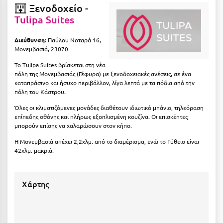
Ξενοδοχείο -
Ιωάννινα
Tulipa Suites
Κ
Διεύθυνση:
Παύλου Νοταρά 16,
Μονεμβασιά, 23070
Καβάλα
Το Tulipa Suites βρίσκεται στη νέα
Καλάβρυτα
πόλη της Μονεμβασιάς (Γέφυρα) με ξενοδοχειακές ανέσεις, σε ένα
καταπράσινο και ήσυχο περιβάλλον, λίγα λεπτά με τα πόδια από την
πόλη του Κάστρου.
Καλαμάτα
Όλες οι κλιματιζόμενες μονάδες διαθέτουν ιδιωτικό μπάνιο, τηλεόραση
Κάλαμος
επίπεδης οθόνης και πλήρως εξοπλισμένη κουζίνα. Οι επισκέπτες
μπορούν επίσης να χαλαρώσουν στον κήπο.
Καλαμπάκα
Η Μονεμβασιά απέχει 2,2χλμ. από το διαμέρισμα, ενώ το Γύθειο είναι
Κάλυμνος
42χλμ. μακριά.
Καμένα Βούρλα
Χάρτης
Καρδάμαινα
Καρδαμύλη