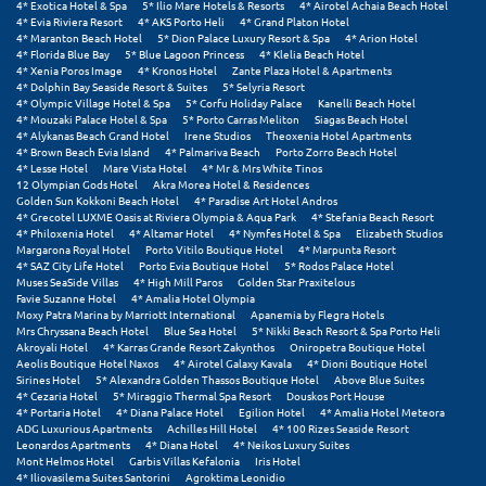
Λευκάδα
4* Exotica Hotel & Spa
5* Ilio Mare Hotels & Resorts
4* Airotel Achaia Beach Hotel
4* Evia Riviera Resort
4* AKS Porto Heli
4* Grand Platon Hotel
4* Maranton Beach Hotel
5* Dion Palace Luxury Resort & Spa
4* Arion Hotel
Λήμνος
4* Florida Blue Bay
5* Blue Lagoon Princess
4* Klelia Beach Hotel
4* Xenia Poros Image
4* Kronos Hotel
Zante Plaza Hotel & Apartments
Λίμνη Πλαστήρα
4* Dolphin Bay Seaside Resort & Suites
5* Selyria Resort
4* Olympic Village Hotel & Spa
5* Corfu Holiday Palace
Kanelli Beach Hotel
4* Mouzaki Palace Hotel & Spa
5* Porto Carras Meliton
Siagas Beach Hotel
Λιτόχωρο
4* Alykanas Beach Grand Hotel
Irene Studios
Theoxenia Hotel Apartments
4* Brown Beach Evia Island
4* Palmariva Beach
Porto Zorro Beach Hotel
Λουτρά Πόζαρ
4* Lesse Hotel
Mare Vista Hotel
4* Mr & Mrs White Tinos
12 Olympian Gods Hotel
Akra Morea Hotel & Residences
Golden Sun Kokkoni Beach Hotel
4* Paradise Art Hotel Andros
Λουτρά Υπάτης
4* Grecotel LUXME Oasis at Riviera Olympia & Aqua Park
4* Stefania Beach Resort
4* Philoxenia Hotel
4* Altamar Hotel
4* Nymfes Hotel & Spa
Elizabeth Studios
Margarona Royal Hotel
Porto Vitilo Boutique Hotel
4* Marpunta Resort
Λουτράκι
4* SAZ City Life Hotel
Porto Evia Boutique Hotel
5* Rodos Palace Hotel
Muses SeaSide Villas
4* High Mill Paros
Golden Star Praxitelous
Λούτσα
Favie Suzanne Hotel
4* Amalia Hotel Olympia
Moxy Patra Marina by Marriott International
Apanemia by Flegra Hotels
Mrs Chryssana Beach Hotel
Blue Sea Hotel
5* Nikki Beach Resort & Spa Porto Heli
Μ
Akroyali Hotel
4* Karras Grande Resort Zakynthos
Oniropetra Boutique Hotel
Aeolis Boutique Hotel Naxos
4* Airotel Galaxy Kavala
4* Dioni Boutique Hotel
Sirines Hotel
5* Alexandra Golden Thassos Boutique Hotel
Above Blue Suites
Μάνη
4* Cezaria Hotel
5* Miraggio Thermal Spa Resort
Douskos Port House
4* Portaria Hotel
4* Diana Palace Hotel
Egilion Hotel
4* Amalia Hotel Meteora
ADG Luxurious Apartments
Achilles Hill Hotel
4* 100 Rizes Seaside Resort
Μαραθώνας Αττικής
Leonardos Apartments
4* Diana Hotel
4* Neikos Luxury Suites
Mont Helmos Hotel
Garbis Villas Kefalonia
Iris Hotel
Μαρώνεια
4* Iliovasilema Suites Santorini
Agroktima Leonidio