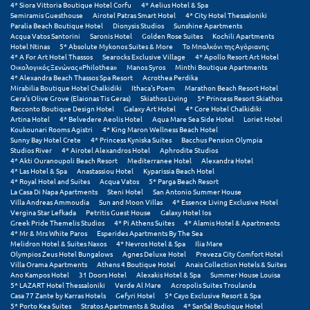
4* Siora Vittoria Boutique Hotel Corfu
4* Aelius Hotel & Spa
Semiramis Guesthouse
Airotel Patras Smart Hotel
4* City Hotel Thessaloniki
Μεθώνη
Paralia Beach Boutique Hotel
Dionysis Studios
Sunshine Apartments
Acqua Vatos Santorini
Saronis Hotel
Golden Rose Suites
Kochili Apartments
Μεσολόγγι
Hotel Ntinas
5* Absolute Mykonos Suites & More
Το Μπαλκόνι της Αγόριανης
4* A For Art Hotel Thassos
Searocks Exclusive Village
4* Apollo Resort Art Hotel
Οικολογικός Ξενώνας «Philothea»
Manos Syros
Minthi Boutique Apartments
Μεσσηνία
4* Alexandra Beach Thassos Spa Resort
Acrothea Perdika
Mirabilia Boutique Hotel Chalkidiki
Ithaca's Poem
Marathon Beach Resort Hotel
Μετέωρα
Gera's Olive Grove (Elaionas Tis Geras)
Skiathos Living
5* Princess Resort Skiathos
Racconto Boutique Design Hotel
Galaxy Art Hotel
4* Core Hotel Chalkidiki
Artina Hotel
4* Belvedere Aeolis Hotel
Aqua Mare Sea Side Hotel
Loriet Hotel
Μέτσοβο
Koukounari Rooms Agistri
4* King Maron Wellness Beach Hotel
Sunny Bay Hotel Crete
4* Princess Kyniska Suites
Bacchus Pension Olympia
Μήλος
Studios River
4* Airotel Alexandros Hotel
Aphrodite Studios
4* Akti Ouranoupoli Beach Resort
Mediterranee Hotel
Alexandra Hotel
4* Las Hotel & Spa
Anastassiou Hotel
Kyparissia Beach Hotel
Μονεμβασιά
4* Royal Hotel and Suites
Acqua Vatos
5* Parga Beach Resort
La Casa Di Napa Apartments
Steni Hotel
San Antonio Summer House
Villa Andreas Ammoudia
Sun and Moon Villas
4* Essence Living Exclusive Hotel
Μουζάκι
Vergina Star Lefkada
Petritis Guest House
Galaxy Hotel Ios
Greek Pride Themelis Studios
4* Pi Athens Suites
4* Alamis Hotel & Apartments
Μπαλί Κρήτης
4* Mr & Mrs White Paros
Esperides Apartments By The Sea
Melidron Hotel & Suites Naxos
4* Nevros Hotel & Spa
Ilia Mare
Olympios Zeus Hotel Bungalows
Agnes Deluxe Hotel
Preveza City Comfort Hotel
Μπάνσκο
Villa Orama Apartments
Athens 4 Boutique Hotel
Anais Collection Hotels & Suites
Ano Kampos Hotel
31 Doors Hotel
Alexakis Hotel & Spa
Summer House Louisa
Μπούκα Μεσσηνίας
5* LAZART Hotel Thessaloniki
Verde Al Mare
Acropolis Suites Troulanda
Casa 77 Zante by Karras Hotels
Gefyri Hotel
5* Cayo Exclusive Resort & Spa
5* Porto Kea Suites
Stratos Apartments & Studios
4* SanSal Boutique Hotel
Μύκονος