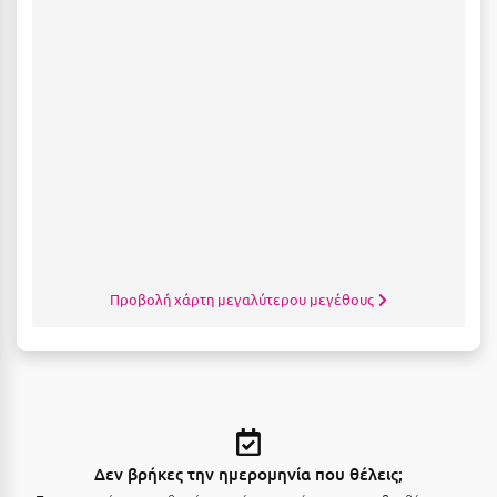
Καρδίτσα
Κάρπαθος
Καρπενήσι
Κάρυστος
Κάσος
Κασσάνδρα
Καστοριά
Κατερίνη
Προβολή χάρτη μεγαλύτερου μεγέθους
Κέα - Τζιά
Κερατέα
Κέρκυρα
Κεφαλονιά
Δεν βρήκες την ημερομηνία που θέλεις;