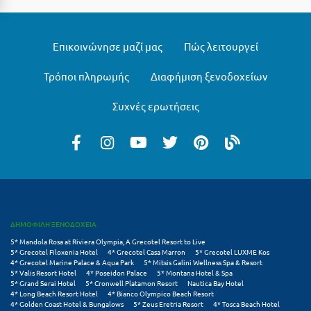
Κύμη Ευβοίας
Κυπαρισσία
Επικοινώνησε μαζί μας
Πώς λειτουργεί
Κύπρος
Τρόποι πληρωμής
Διαφήμιση ξενοδοχείων
Κως
Συχνές ερωτήσεις
Λ
Λαγκάδια
Λακόπετρα Αχαΐας
Λακωνία
ΔΗΜΟΦΙΛΗ ΞΕΝΟΔΟΧΕΙΑ
Λασίθι
5* Mandola Rosa at Riviera Olympia, A Grecotel Resort to Live
5* Grecotel Filoxenia Hotel
4* Grecotel Casa Marron
5* Grecotel LUXME Kos
Λεπτοκαρυά
4* Grecotel Marine Palace & Aqua Park
5* Mitsis Galini Wellness Spa & Resort
5* Valis Resort Hotel
4* Poseidon Palace
5* Montana Hotel & Spa
5* Grand Serai Hotel
5* Cronwell Platamon Resort
Nautica Bay Hotel
Λέσβος
4* Long Beach Resort Hotel
4* Bianco Olympico Beach Resort
4* Golden Coast Hotel & Bungalows
5* Zeus Eretria Resort
4* Tosca Beach Hotel