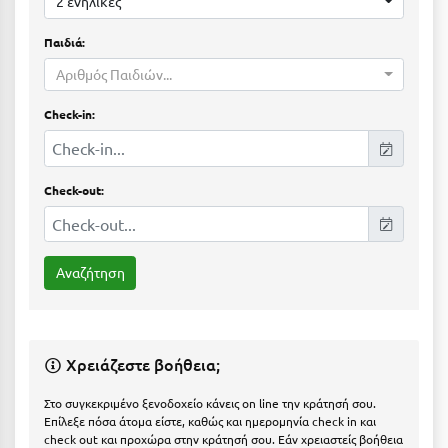
2 ενήλικες
Ε
Παιδιά:
Ελάτη Αρκαδίας
Αριθμός Παιδιών...
Ελληνικό Αρκαδίας
Check-in:
Ελούντα Κρήτης
Ερέτρια
Check-out:
Ερμιόνη
Εύβοια
Ευρυτανία
Ζ
Χρειάζεστε βοήθεια;
Ζαγοροχώρια
Στο συγκεκριμένο ξενοδοχείο κάνεις on line την κράτησή σου.
Ζάκυνθος
Επίλεξε πόσα άτομα είστε, καθώς και ημερομηνία check in και
check out και προχώρα στην κράτησή σου. Εάν χρειαστείς βοήθεια