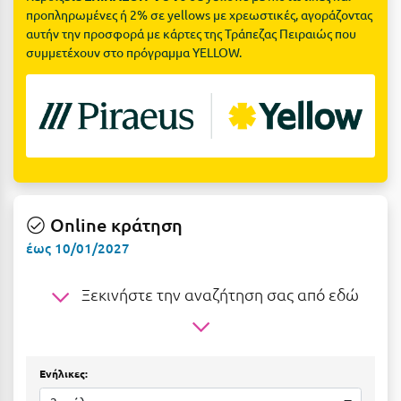
Suites
Βόλος
προπληρωμένες ή 2% σε yellows με χρεωστικές, αγοράζοντας
αυτήν την προσφορά με κάρτες της Τράπεζας Πειραιώς που
Βραχάτι Κορινθίας
συμμετέχουν στο πρόγραμμα YELLOW.
Βυτίνα
Δες όλες τις προσφορές
Γ
Δες όλα τα πακέτα διακοπών
Γαλαξiδι
Γλυφάδα
Online κράτηση
Γρεβενά
έως 10/01/2027
Γύθειο
Ξεκινήστε την αναζήτηση σας από εδώ
Δ
Δελφοί
Ενήλικες:
Διακοπτό