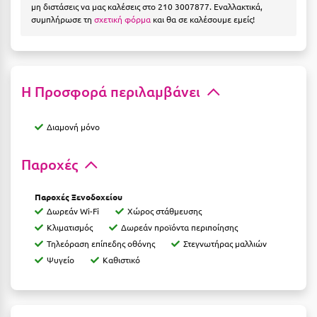
Η
μη διστάσεις να μας καλέσεις στο 210 3007877. Εναλλακτικά,
συμπλήρωσε τη
σχετική φόρμα
και θα σε καλέσουμε εμείς!
Ηλεία
Ηράκλειο
Η Προσφορά περιλαμβάνει
Θ
Διαμονή μόνο
Θάσος
Θεσσαλονίκη
Παροχές
Ι
Παροχές Ξενοδοχείου
Δωρεάν Wi-Fi
Χώρος στάθμευσης
Ιεράπετρα
Κλιματισμός
Δωρεάν προϊόντα περιποίησης
Τηλεόραση επίπεδης οθόνης
Στεγνωτήρας μαλλιών
Ιθάκη
Ψυγείο
Καθιστικό
Ικαρία
Ίος