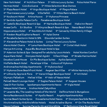
New York Hotel
4* Achillion Palace
5* Athina Luxury Suites
Polos Hotel Paros
Hermes Hotel
Gizis Exclusive
5* Mitsis Selection Blue Domes
Μυστράς
5* Plaza Resort Hotel
4* Argo Boutique Hotel
4* Flegra Palace
4* Thermesea Luxury Lodge
Villa Nefeli
5* Mitsis Ramira Beach Hotel
5* Koukoumi Hotel
Artina Nuovo
5* Mykonos Princess
Μυτιλήνη
5* Sentido Apollo Palace Corfu
Paraskevas Boutique Hotel
5* Castello Boutique Resort & Spa
4* Harma Boutique Hotel
Makis Inn Resort
Anasa Corfu
Eri Studios
5* Almyros Beach Resort & Spa
Naxos Beach Hotel
Ν
Hippocampus Hotel
4* Kos Aktis Art Hotel
4* Canvas by Mitsis Family Village
5* Kresten Royal Euphoria Resort
4* Aplai Dome
4* Rocabella Santorini Hotel & SPA
Elounda Garden Suites
Νάξος
5* Alexandros Palace Hotel & Suites
Living Theros Luxury Suites
Alexis Hotel Chania
4* Lena Mare Boutique Hotel
4* Civitel Akali Hotel
Νάουσα
Mariya Art Living
Aqua Blu Boutique Hotel & Spa
5* Asterion Suites & Spa - Designed for adults by Louis Hotels
Hotel Kontes Comfort
Aqua Mare Hotel
Dionysos Hotel Agistri
Villea Village
4* Strada Marina Hotel
Ναυπακτία
Douskos Guest House
En Plo Boutique Suites
Apikia Santorini
Molfetta Beach Hotel
Penelope Villas
Colours of Mykonos
Ναύπλιο
Andromaches Holiday Apartments
5* Mykonos Soul
5* Mykonos Dove Beachfront Hotel
Aegean Sea Villas
4* White Harmony Suites
4* Lithos by Spyros & Flora
5* Varos Village Boutique Hotel
4* Art Hotel
Νέα Μάκρη
Olympic Palladium
Melissi Villas
4* Astir of Naxos Hotel
Petradi Beach Lounge Hotel
5* Eagles Palace Hotel
4* Aegean Houses
Νέα Στύρα Εύβοιας
Casa Di Fiori Suites
Ippokampos Apartments Naxos
4* Vigla Hotel
Halepa Hotel Chania
Iniohos Hotel Zakynthos
5* Lesante Blu, The Leading Hotels of the World
Delfinia Hotel & Bungalows
Νέοι Πόροι Πιερίας
Xenia Residences & Suites
4* Apollo Resort
Angela Apartments Kos
Sunrise Beach Suites Syros
Iliovasilema Hotel Naxos
4* Dionysos Sea Side Resort
Mrs Armelina by Mr&Mrs White Hotels
Hotel Ariadne Skyros
4* On The Rocks Hotel
Ξ
Naxos Cottage
Sunrise Paros by Mr and Mrs White
5* Rethymno Mare Royal Hotel