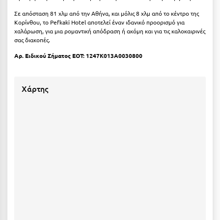
Κοζάνη
Σε απόσταση 81 χλμ από την Αθήνα, και μόλις 8 χλμ από το κέντρο της
Κορίνθου, το Pefkaki Hotel αποτελεί έναν ιδανικό προορισμό για
Κοκκώνι Κορινθίας
χαλάρωση, για μια ρομαντική απόδραση ή ακόμη και για τις καλοκαιρινές
σας διακοπές.
Κομοτηνή
Αρ. Ειδικού Σήματος ΕΟΤ: 1247K013A0030800
Κόνιτσα
Κόρινθος
Χάρτης
Κορώνη
Κουρούτα Ηλείας
Κουφονήσια
Κρήτη
Κρουαζιέρες
Κύθηρα
Κυλλήνη