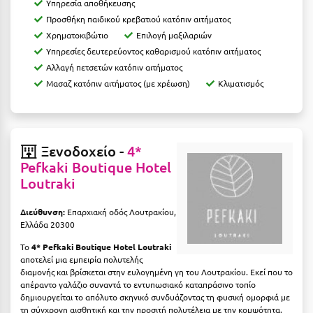
Καρδίτσα
Υπηρεσία αποθήκευσης
Προσθήκη παιδικού κρεβατιού κατόπιν αιτήματος
Κάρπαθος
Χρηματοκιβώτιο
Επιλογή μαξιλαριών
Υπηρεσίες δευτερεύοντος καθαρισμού κατόπιν αιτήματος
Καρπενήσι
Αλλαγή πετσετών κατόπιν αιτήματος
Κάρυστος
Μασαζ κατόπιν αιτήματος (με χρέωση)
Κλιματισμός
Κάσος
Κασσάνδρα
Ξενοδοχείο -
4*
Καστοριά
Pefkaki Boutique Hotel
Loutraki
Κατερίνη
Διεύθυνση:
Επαρχιακή οδός Λουτρακίου,
Κέα - Τζιά
Ελλάδα 20300
Κερατέα
Το
4* Pefkaki Boutique Hotel Loutraki
αποτελεί μια εμπειρία πολυτελής
Κέρκυρα
διαμονής και βρίσκεται στην ευλογημένη γη του Λουτρακίου.
Εκεί που το
απέραντο γαλάζιο συναντά το εντυπωσιακό καταπράσινο τοπίο
Κεφαλονιά
δημιουργείται το απόλυτο σκηνικό συνδυάζοντας τη φυσική ομορφιά με
τη σύγχρονη αισθητική και την προσιτή πολυτέλεια με την κομψότητα.