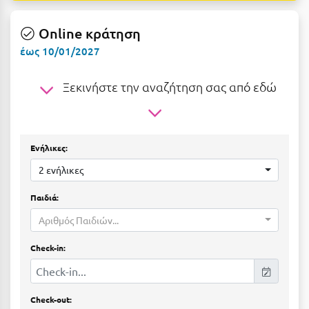
Ε
Online κράτηση
Ελάτη Αρκαδίας
έως 10/01/2027
Ελληνικό Αρκαδίας
Ξεκινήστε την αναζήτηση σας από εδώ
Ελούντα Κρήτης
Ερέτρια
Ερμιόνη
Ενήλικες:
Εύβοια
2 ενήλικες
Ευρυτανία
Παιδιά:
Αριθμός Παιδιών...
Ζ
Check-in:
Ζαγοροχώρια
Ζάκυνθος
Check-out: