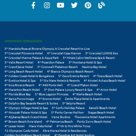
Μεθώνη
Μεσολόγγι
Μεσσηνία
ΔΗΜΟΦΙΛΗ ΞΕΝΟΔΟΧΕΙΑ
Μετέωρα
5* Mandola Rosa at Riviera Olympia, A Grecotel Resort to Live
5* Grecotel Filoxenia Hotel
4* Grecotel Casa Marron
5* Grecotel LUXME Kos
Μέτσοβο
4* Grecotel Marine Palace & Aqua Park
5* Mitsis Galini Wellness Spa & Resort
5* Valis Resort Hotel
4* Poseidon Palace
5* Montana Hotel & Spa
Μήλος
5* Grand Serai Hotel
5* Cronwell Platamon Resort
Nautica Bay Hotel
4* Long Beach Resort Hotel
4* Bianco Olympico Beach Resort
4* Golden Coast Hotel & Bungalows
5* Zeus Eretria Resort
4* Tosca Beach Hotel
Μονεμβασιά
4* Exotica Hotel & Spa
5* Ilio Mare Hotels & Resorts
4* Airotel Achaia Beach Hotel
4* Evia Riviera Resort
4* AKS Porto Heli
4* Grand Platon Hotel
Μουζάκι
4* Maranton Beach Hotel
5* Dion Palace Luxury Resort & Spa
4* Arion Hotel
4* Florida Blue Bay
5* Blue Lagoon Princess
4* Klelia Beach Hotel
4* Xenia Poros Image
4* Kronos Hotel
Zante Plaza Hotel & Apartments
Μπαλί Κρήτης
4* Dolphin Bay Seaside Resort & Suites
5* Selyria Resort
4* Olympic Village Hotel & Spa
5* Corfu Holiday Palace
Kanelli Beach Hotel
Μπάνσκο
4* Mouzaki Palace Hotel & Spa
5* Porto Carras Meliton
Siagas Beach Hotel
4* Alykanas Beach Grand Hotel
Irene Studios
Theoxenia Hotel Apartments
4* Brown Beach Evia Island
4* Palmariva Beach
Porto Zorro Beach Hotel
Μπούκα Μεσσηνίας
4* Lesse Hotel
Mare Vista Hotel
4* Mr & Mrs White Tinos
12 Olympian Gods Hotel
Akra Morea Hotel & Residences
Μύκονος
Golden Sun Kokkoni Beach Hotel
4* Paradise Art Hotel Andros