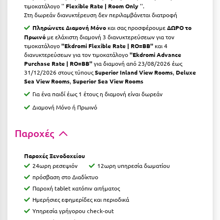
τιμοκατάλογο ''
Flexible Rate | Room Only
''.
Ιωάννινα
Στη δωρεάν διανυκτέρευση δεν περιλαμβάνεται διατροφή
Πληρώνετε Διαμονή Μόνο
και σας προσφέρουμε
ΔΩΡΟ το
Κ
Πρωινό
με ελάχιστη διαμονή 3 διανυκτερεύσεων για τον
τιμοκατάλογο
''Ekdromi Flexible Rate | RO=BB''
και 4
Καβάλα
διανυκτερεύσεων για τον τιμοκατάλογο
''Ekdromi Advance
Purchase Rate | RO=BB''
για διαμονή από 23/08/2026 έως
Καλάβρυτα
31/12/2026 στους τύπους
Superior Inland View Rooms
,
Deluxe
Sea View Rooms
,
Superior Sea View Rooms
Καλαμάτα
Για ένα παιδί έως 1 έτους η διαμονή είναι δωρεάν
Διαμονή Μόνο ή Πρωινό
Κάλαμος
Καλαμπάκα
Παροχές
Κάλυμνος
Παροχές Ξενοδοχείου
Καμένα Βούρλα
24ωρη ρεσεψιόν
12ωρη υπηρεσία δωματίου
πρόσβαση στο Διαδίκτυο
Καρδάμαινα
Παροχή tablet κατόπιν αιτήματος
Ημερήσιες εφημερίδες και περιοδικά
Καρδαμύλη
Υπηρεσία γρήγορου check-out