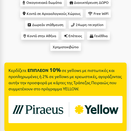
Suites
Οικογενειακά δωμάτια
Διανυκτέρευση ΔΩΡΟ
Βόλος
Κοντά σε Αρχαιολογικούς Χώρους
Free WiFi
Βραχάτι Κορινθίας
Δωρεάν στάθμευση
24ωρη reception
Βυτίνα
Δες όλες τις προσφορές
Κοντά στην Αθήνα
Επέτειος
Γενέθλια
Γ
Δες όλα τα πακέτα διακοπών
Χρηματοκιβώτιο
Γαλαξiδι
Γλυφάδα
10%
Κερδίζετε
ΕΠΙΠΛΕΟΝ
σε yellows με πιστωτικές και
Γρεβενά
προπληρωμένες ή 2% σε yellows με χρεωστικές, αγοράζοντας
αυτήν την προσφορά με κάρτες της Τράπεζας Πειραιώς που
Γύθειο
συμμετέχουν στο πρόγραμμα YELLOW.
Δ
Δελφοί
Διακοπτό