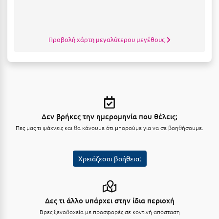
Κύμη Ευβοίας
Κυπαρισσία
Προβολή χάρτη μεγαλύτερου μεγέθους
Κύπρος
Κως
Λ
Λαγκάδια
Δεν βρήκες την ημερομηνία που θέλεις;
Λακόπετρα Αχαΐας
Πες μας τι ψάχνεις και θα κάνουμε ότι μπορούμε για να σε βοηθήσουμε.
Λακωνία
Χρειάζεσαι βοήθεια;
Λασίθι
Λεπτοκαρυά
Δες τι άλλο υπάρχει στην ίδια περιοχή
Λέσβος
Βρες ξενοδοχεία με προσφορές σε κοντινή απόσταση