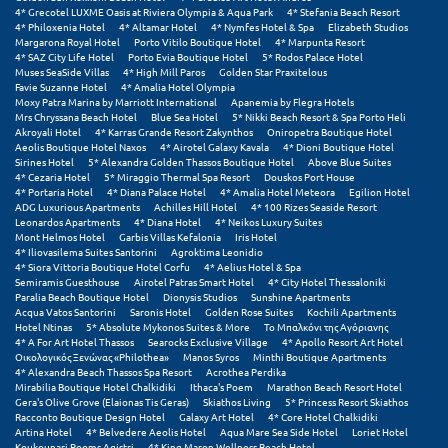
4* Grecotel LUXME Oasis at Riviera Olympia & Aqua Park
4* Stefania Beach Resort
4* Philoxenia Hotel
4* Altamar Hotel
4* Nymfes Hotel & Spa
Elizabeth Studios
Μυστράς
Margarona Royal Hotel
Porto Vitilo Boutique Hotel
4* Marpunta Resort
4* SAZ City Life Hotel
Porto Evia Boutique Hotel
5* Rodos Palace Hotel
Muses SeaSide Villas
4* High Mill Paros
Golden Star Praxitelous
Μυτιλήνη
Favie Suzanne Hotel
4* Amalia Hotel Olympia
Moxy Patra Marina by Marriott International
Apanemia by Flegra Hotels
Mrs Chryssana Beach Hotel
Blue Sea Hotel
5* Nikki Beach Resort & Spa Porto Heli
Ν
Akroyali Hotel
4* Karras Grande Resort Zakynthos
Oniropetra Boutique Hotel
Aeolis Boutique Hotel Naxos
4* Airotel Galaxy Kavala
4* Dioni Boutique Hotel
Sirines Hotel
5* Alexandra Golden Thassos Boutique Hotel
Above Blue Suites
Νάξος
4* Cezaria Hotel
5* Miraggio Thermal Spa Resort
Douskos Port House
4* Portaria Hotel
4* Diana Palace Hotel
4* Amalia Hotel Meteora
Egilion Hotel
Νάουσα
ADG Luxurious Apartments
Achilles Hill Hotel
4* 100 Rizes Seaside Resort
Leonardos Apartments
4* Diana Hotel
4* Neikos Luxury Suites
Mont Helmos Hotel
Garbis Villas Kefalonia
Iris Hotel
Ναυπακτία
4* Iliovasilema Suites Santorini
Agroktima Leonidio
4* Siora Vittoria Boutique Hotel Corfu
4* Aelius Hotel & Spa
Ναύπλιο
Semiramis Guesthouse
Airotel Patras Smart Hotel
4* City Hotel Thessaloniki
Paralia Beach Boutique Hotel
Dionysis Studios
Sunshine Apartments
Acqua Vatos Santorini
Saronis Hotel
Golden Rose Suites
Kochili Apartments
Νέα Μάκρη
Hotel Ntinas
5* Absolute Mykonos Suites & More
Το Μπαλκόνι της Αγόριανης
4* A For Art Hotel Thassos
Searocks Exclusive Village
4* Apollo Resort Art Hotel
Νέα Στύρα Εύβοιας
Οικολογικός Ξενώνας «Philothea»
Manos Syros
Minthi Boutique Apartments
4* Alexandra Beach Thassos Spa Resort
Acrothea Perdika
Mirabilia Boutique Hotel Chalkidiki
Ithaca's Poem
Marathon Beach Resort Hotel
Νέοι Πόροι Πιερίας
Gera's Olive Grove (Elaionas Tis Geras)
Skiathos Living
5* Princess Resort Skiathos
Racconto Boutique Design Hotel
Galaxy Art Hotel
4* Core Hotel Chalkidiki
Artina Hotel
4* Belvedere Aeolis Hotel
Aqua Mare Sea Side Hotel
Loriet Hotel
Ξ
Koukounari Rooms Agistri
4* King Maron Wellness Beach Hotel