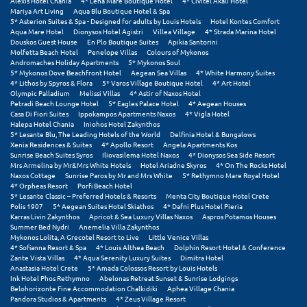
Πάργα
Alexis Hotel Chania
4* Lena Mare Boutique Hotel
4* Civitel Akali Hotel
Mariya Art Living
Aqua Blu Boutique Hotel & Spa
5* Asterion Suites & Spa - Designed for adults by Louis Hotels
Hotel Kontes Comfort
Παρνασσός
Aqua Mare Hotel
Dionysos Hotel Agistri
Villea Village
4* Strada Marina Hotel
Douskos Guest House
En Plo Boutique Suites
Apikia Santorini
Molfetta Beach Hotel
Penelope Villas
Colours of Mykonos
Πάρος
Andromaches Holiday Apartments
5* Mykonos Soul
5* Mykonos Dove Beachfront Hotel
Aegean Sea Villas
4* White Harmony Suites
Πάτμος
4* Lithos by Spyros & Flora
5* Varos Village Boutique Hotel
4* Art Hotel
Olympic Palladium
Melissi Villas
4* Astir of Naxos Hotel
Petradi Beach Lounge Hotel
5* Eagles Palace Hotel
4* Aegean Houses
Πάτρα
Casa Di Fiori Suites
Ippokampos Apartments Naxos
4* Vigla Hotel
Halepa Hotel Chania
Iniohos Hotel Zakynthos
Παύλιανη
5* Lesante Blu, The Leading Hotels of the World
Delfinia Hotel & Bungalows
Xenia Residences & Suites
4* Apollo Resort
Angela Apartments Kos
Sunrise Beach Suites Syros
Iliovasilema Hotel Naxos
4* Dionysos Sea Side Resort
Πειραιάς
Mrs Armelina by Mr&Mrs White Hotels
Hotel Ariadne Skyros
4* On The Rocks Hotel
Naxos Cottage
Sunrise Paros by Mr and Mrs White
5* Rethymno Mare Royal Hotel
Πελοπόννησος
4* Orpheas Resort
Porfi Beach Hotel
5* Lesante Classic – Preferred Hotels & Resorts
Menta City Boutique Hotel Crete
Polis 1907
5* Aegean Suites Hotel Skiathos
4* Dafni Plus Hotel Pieria
Πήλιο
Karras Livin Zakynthos
Apricot & Sea Luxury Villas Naxos
Aspros Potamos Houses
Summer Bed Nydri
Anemelia Villa Zakynthos
Πιερία
Mykonos Lolita, A Grecotel Resort to Live
Little Venice Villas
4* Sofianna Resort & Spa
4* Louis Althea Beach
Dolphin Resort Hotel & Conference
Zante Vista Villas
4* Aqua Serenity Luxury Suites
Dimitra Hotel
Πλαταμώνας
Anastasia Hotel Crete
5* Amada Colossos Resort by Louis Hotels
Ink Hotel Phos Rethymno
Abelonas Retreat Sunset & Sunrise Lodgings
Πλύτρα Λακωνίας
Belohorizonte Fine Accommodation Chalkidiki
Aphea Village Chania
Pandora Studios & Apartments
4* Zeus Village Resort