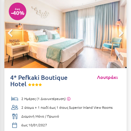
Αιδηψός
ΤΎΠΟΣ ΔΙΑΤΡΟΦΉΣ
έως
-40%
Διαμονή Μόνο
Αλεξανδρούπολη
Πρωινό
Αλισσός Αχαΐας
Ημιδιατροφή
Αλόννησος
Ημιδιατροφή + Ποτά
Αμαλιάδα
Πλήρης Διατροφή
Αμάρυνθος
All Inclusive
Αμοργός
4* Pefkaki Boutique
Λουτράκι
Ένα Γεύμα
Hotel
Αμφίκλεια
Δύο Γεύματα + Ποτά
Ανάβυσσος
2 Ημέρες (1 Διανυκτέρευση)
Άνδρος
2 άτομα + 1 παιδί έως 1 έτους
Superior Inland View Rooms
ΤΎΠΟΣ ΚΑΤΑΛΎΜΑΤΟΣ
Αντίπαρος
Διαμονή Μόνο / Πρωινό
Ξενοδοχεία 1 Αστέρι
έως 10/01/2027
Αράχωβα
Ξενοδοχεία 2 Αστέρων