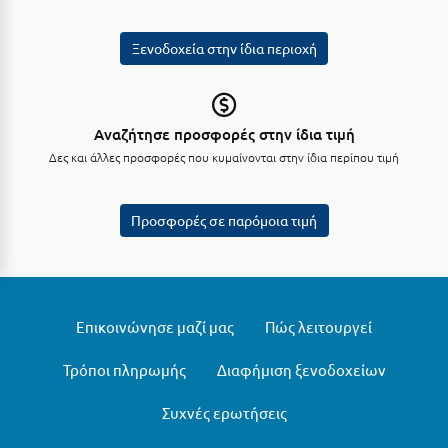
Λευκάδα
Λήμνος
Ξενοδοχεία στην ίδια περιοχή
Λίμνη Πλαστήρα
Λιτόχωρο
Αναζήτησε προσφορές στην ίδια τιμή
Λουτρά Πόζαρ
Δες και άλλες προσφορές που κυμαίνονται στην ίδια περίπου τιμή
Λουτρά Υπάτης
Προσφορές σε παρόμοια τιμή
Λουτράκι
Λούτσα
Μ
Επικοινώνησε μαζί μας
Πώς λειτουργεί
Μάνη
Τρόποι πληρωμής
Διαφήμιση ξενοδοχείων
Μαραθώνας Αττικής
Συχνές ερωτήσεις
Μαρώνεια