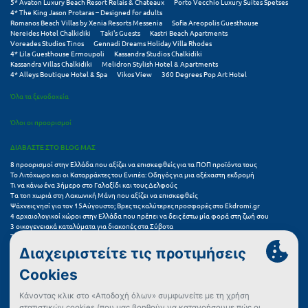
5* Avaton Luxury Beach Resort Relais & Chateaux
Porto Vecchio Luxury Suites Spetses
Πόρος
4* The King Jason Protaras – Designed for adults
Romanos Beach Villas by Xenia Resorts Messenia
Sofia Areopolis Guesthouse
Πόρτο Χέλι
Nereides Hotel Chalkidiki
Taki's Guests
Kastri Beach Apartments
Voreades Studios Tinos
Gennadi Dreams Holiday Villa Rhodes
4* Lila Guesthouse Ermoupoli
Kassandra Studios Chalkidiki
Πρέβεζα
Kassandra Villas Chalkidiki
Melidron Stylish Hotel & Apartments
4* Alleys Boutique Hotel & Spa
Vikos View
360 Degrees Pop Art Hotel
Πύλος
Όλα τα ξενοδοχεία
Πύργος
Όλοι οι προορισμοί
Ρ
ΔΙΑΒΑΣΤΕ ΣΤΟ BLOG ΜΑΣ
8 προορισμοί στην Ελλάδα που αξίζει να επισκεφθείς για τα ΠΟΠ προϊόντα τους
Ρέθυμνο
Το Λιτόχωρο και οι Καταρράκτες του Ενιπέα: Οδηγός για μια αξέχαστη εκδρομή
Τι να κάνω ένα 3ήμερο στο Γαλαξίδι και τους Δελφούς
Τα τοπ χωριά στη Λακωνική Μάνη που αξίζει να επισκεφθείς
Ρίο
Ψάχνεις νησί για τον 15Αύγουστο; Βρες τις καλύτερες προσφορές στο Ekdromi.gr
4 αρχαιολογικοί χώροι στην Ελλάδα που πρέπει να δεις έστω μία φορά στη ζωή σου
Ρόδος
3 οικογενειακά καταλύματα για διακοπές στα Σύβοτα
Τα 11 καλύτερα καλοκαιρινά resorts στην Ελλάδα
7 μικρά ελληνικά νησιά για αξέχαστες καλοκαιρινές διακοπές
5+1 ινσταγκραμικές παραλίες στην Ελλάδα που αξίζουν μια θέση στο feed σου
Σ
Συχνές Ερωτήσεις (FAQs) για Ξενοδοχεία
Σαλαμίνα