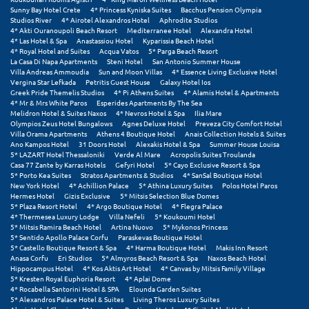
Sunny Bay Hotel Crete
4* Princess Kyniska Suites
Bacchus Pension Olympia
Studios River
4* Airotel Alexandros Hotel
Aphrodite Studios
Ξυλόκαστρο
4* Akti Ouranoupoli Beach Resort
Mediterranee Hotel
Alexandra Hotel
4* Las Hotel & Spa
Anastassiou Hotel
Kyparissia Beach Hotel
4* Royal Hotel and Suites
Acqua Vatos
5* Parga Beach Resort
Ο
La Casa Di Napa Apartments
Steni Hotel
San Antonio Summer House
Villa Andreas Ammoudia
Sun and Moon Villas
4* Essence Living Exclusive Hotel
Vergina Star Lefkada
Petritis Guest House
Galaxy Hotel Ios
Ορεινή Αρκαδία
Greek Pride Themelis Studios
4* Pi Athens Suites
4* Alamis Hotel & Apartments
4* Mr & Mrs White Paros
Esperides Apartments By The Sea
Melidron Hotel & Suites Naxos
4* Nevros Hotel & Spa
Ilia Mare
Ορεινή Ναυπακτία
Olympios Zeus Hotel Bungalows
Agnes Deluxe Hotel
Preveza City Comfort Hotel
Villa Orama Apartments
Athens 4 Boutique Hotel
Anais Collection Hotels & Suites
Ano Kampos Hotel
31 Doors Hotel
Alexakis Hotel & Spa
Summer House Louisa
Π
5* LAZART Hotel Thessaloniki
Verde Al Mare
Acropolis Suites Troulanda
Casa 77 Zante by Karras Hotels
Gefyri Hotel
5* Cayo Exclusive Resort & Spa
5* Porto Kea Suites
Stratos Apartments & Studios
4* SanSal Boutique Hotel
Πάλαιρος
New York Hotel
4* Achillion Palace
5* Athina Luxury Suites
Polos Hotel Paros
Hermes Hotel
Gizis Exclusive
5* Mitsis Selection Blue Domes
Παξοί
5* Plaza Resort Hotel
4* Argo Boutique Hotel
4* Flegra Palace
4* Thermesea Luxury Lodge
Villa Nefeli
5* Koukoumi Hotel
5* Mitsis Ramira Beach Hotel
Artina Nuovo
5* Mykonos Princess
Παραλία Κατερίνης
5* Sentido Apollo Palace Corfu
Paraskevas Boutique Hotel
5* Castello Boutique Resort & Spa
4* Harma Boutique Hotel
Makis Inn Resort
Παραλία Λιτοχώρου
Anasa Corfu
Eri Studios
5* Almyros Beach Resort & Spa
Naxos Beach Hotel
Hippocampus Hotel
4* Kos Aktis Art Hotel
4* Canvas by Mitsis Family Village
5* Kresten Royal Euphoria Resort
4* Aplai Dome
Παράλιο Άστρος
4* Rocabella Santorini Hotel & SPA
Elounda Garden Suites
5* Alexandros Palace Hotel & Suites
Living Theros Luxury Suites