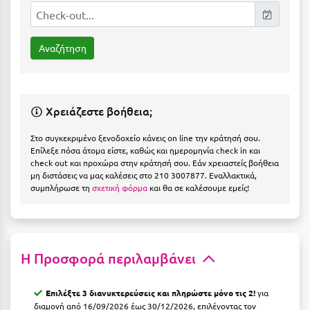
Η
Ηλεία
Ηράκλειο
Θ
Χρειάζεστε βοήθεια;
Θάσος
Στο συγκεκριμένο ξενοδοχείο κάνεις on line την κράτησή σου.
Επίλεξε πόσα άτομα είστε, καθώς και ημερομηνία check in και
Θεσσαλονίκη
check out και προχώρα στην κράτησή σου. Εάν χρειαστείς βοήθεια
μη διστάσεις να μας καλέσεις στο 210 3007877. Εναλλακτικά,
Ι
συμπλήρωσε τη
σχετική φόρμα
και θα σε καλέσουμε εμείς!
Ιεράπετρα
Ιθάκη
Η Προσφορά περιλαμβάνει
Ικαρία
Επιλέξτε 3 διανυκτερεύσεις και πληρώστε μόνο τις 2!
για
Ίος
διαμονή από 16/09/2026 έως 30/12/2026, επιλέγοντας τον