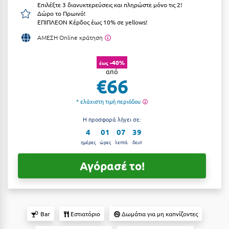
Επιλέξτε 3 διανυκτερεύσεις και πληρώστε μόνο τις 2!
Αργολίδα
Δώρο το Πρωινό!
Ξενοδοχεία 3 Αστέρων
ΕΠΙΠΛΕΟΝ Κέρδος έως 10% σε yellows!
Αριδαία
Ξενοδοχεία 4 Αστέρων
ΑΜΕΣΗ Online κράτηση
Αρκαδία
Ξενοδοχεία 5 Αστέρων
-40%
έως
Αρκίτσα
από
Βίλες
€66
Αρτέμιδα
Κρουαζιέρες
* ελάχιστη τιμή περιόδου
Αρχαία Ολυμπία
Ενοικιαζόμενα Δωμάτια
Η προσφορά λήγει σε:
Αστυπάλαια
4
01
07
38
Διαμερίσματα
ημέρες
ώρες
λεπτά
δευτ
Αττική
Studios
Αγόρασέ το!
Αχαΐα
Boutique Hotels
Ξενώνες
Β
Camping
Bar
Εστιατόριο
Δωμάτια για μη καπνίζοντες
Βansko