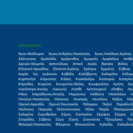
ΠΡΟΟΡΙΣΜΟΙ
Άγιοι Θεόδωροι
Άγιος Ανδρέας Μεσσηνίας
Άγιος Νικόλαος Κρήτης
Αλόννησος
Αμαλιάδα
Αμάρυνθος
Αμοργός
Αμφίκλεια
Ανάβ
Αρχαία Ολυμπία
Αστυπάλαια
Αττική
Αχαΐα
Βansko
Βόλος
Ελληνικό Αρκαδίας
Ελούντα Κρήτης
Ερέτρια
Ερμιόνη
Εύβοια
Ικαρία
Ίος
Ιωάννινα
Καβάλα
Καλάβρυτα
Καλαμάτα
Κάλαμ
Καρπενήσι
Κάρυστος
Κάσος
Κασσάνδρα
Καστοριά
Κατερίν
Κόρινθος
Κορώνη
Κουρούτα Ηλείας
Κουφονήσια
Κρήτη
Κρ
Λακόπετρα Αχαΐας
Λακωνία
Λασίθι
Λεπτοκαρυά
Λέσβος
Λε
Μάνη
Μαραθώνας Αττικής
Μαρώνεια
Μεθώνη
Μεσολόγγι
Μ
Μπούκα Μεσσηνίας
Μύκονος
Μυστράς
Μυτιλήνη
Νάξος
Νά
Ορεινή Αρκαδία
Ορεινή Ναυπακτία
Πάλαιρος
Παξοί
Παραλία Κ
Παύλιανη
Πειραιάς
Πελοπόννησος
Πήλιο
Πιερία
Πλαταμώνα
Σαλαμίνα
Σαμοθράκη
Σάμος
Σαντορίνη
Σέριφος
Σέρρες
Σ
Σποράδες
Σύβοτα
Σύμη
Σύρος
Σχοινούσα
Τζουμέρκα
Τήν
Φιλιατρά Μεσσηνίας
Φλώρινα
Φοινικούντα
Χαλκίδα
Χαλκιδική