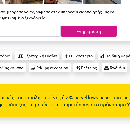
σο, μπορείτε να εγγραφείτε στην υπηρεσία ειδοποίησής μας και
 συγκεκριμένο ξενοδοχείο!
Ενημέρωση
τόριο
Εξωτερική Πισίνα
Γυμναστήριο
Παιδική Χαρ
εξίας και σπα
24ωρη reception
Επέτειος
Γενέθλια
τωτικές και προπληρωμένες ή 2% σε yellows με χρεωστικέ
ης Τράπεζας Πειραιώς που συμμετέχουν στο πρόγραμμα 