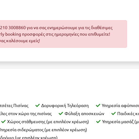
10 3008860 για να σας ενημερώσουμε για τις διαθέσιμες
arly booking προσφορές στις ημερομηνίες που επιθυμείτε!
σας καλέσουμε εμείς!
τσέτες Πισίνας
Δορυφορική Τηλεόραση
Υπηρεσία αφύπνισ
ες στον χώρο της πισίνας
Φύλαξη αποσκευών
Παιδικές 
Χώρος στάθμευσης (με επιπλέον χρέωση)
Υπηρεσία μασάζ (μ
Υπηρεσία σιδερώματος (με επιπλέον χρέωση)
οδρόμιο (με επιπλέον χρέωση)