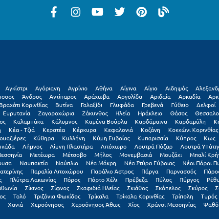
Αγκίστρι
Αγόριανη
Αγρίνιο
Αθήνα
Αίγινα
Αίγιο
Αιδηψός
Αλεξανδ
υσσος
Άνδρος
Αντίπαρος
Αράχωβα
Αργολίδα
Αριδαία
Αρκαδία
Αρκ
Βραχάτι Κορινθίας
Βυτίνα
Γαλαξiδι
Γλυφάδα
Γρεβενά
Γύθειο
Δελφοί
Ευρυτανία
Ζαγοροχώρια
Ζάκυνθος
Ηλεία
Ηράκλειο
Θάσος
Θεσσαλο
ος
Καλαμπάκα
Κάλυμνος
Καμένα Βούρλα
Καρδάμαινα
Καρδαμύλη
Κ
η
Κέα - Τζιά
Κερατέα
Κέρκυρα
Κεφαλονιά
Κοζάνη
Κοκκώνι Κορινθίας
ουαζιέρες
Κύθηρα
Κυλλήνη
Κύμη Ευβοίας
Κυπαρισσία
Κύπρος
Κως
υκάδα
Λήμνος
Λίμνη Πλαστήρα
Λιτόχωρο
Λουτρά Πόζαρ
Λουτρά Υπάτη
εσσηνία
Μετέωρα
Μέτσοβο
Μήλος
Μονεμβασιά
Μουζάκι
Μπαλί Κρή
ουσα
Ναυπακτία
Ναύπλιο
Νέα Μάκρη
Νέα Στύρα Εύβοιας
Νέοι Πόροι Πι
ατερίνης
Παραλία Λιτοχώρου
Παράλιο Άστρος
Πάργα
Παρνασσός
Πάρο
ς
Πλύτρα Λακωνίας
Πόρος
Πόρτο Χέλι
Πρέβεζα
Πύλος
Πύργος
Ρέθ
ιθωνία
Σίκινος
Σίφνος
Σκαφιδιά Ηλείας
Σκιάθος
Σκόπελος
Σκύρος
Σ
ος
Τολό
Τριζόνια Φωκίδος
Τρίκαλα
Τρίκαλα Κορινθίας
Τρίπολη
Τυρός
Χανιά
Χερσόνησος
Χερσόνησος Άθως
Χίος
Χράνοι Μεσσηνίας
Ψαθό