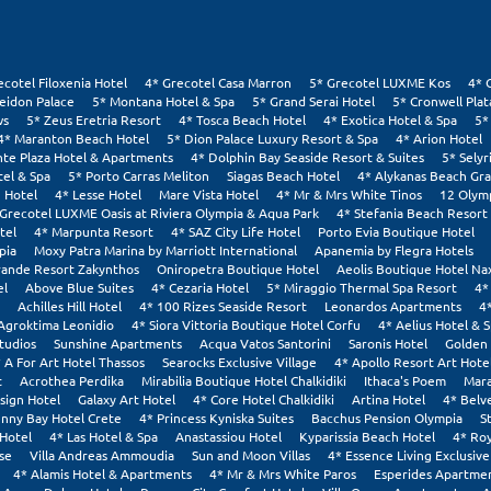
ecotel Filoxenia Hotel
4* Grecotel Casa Marron
5* Grecotel LUXME Kos
4* 
eidon Palace
5* Montana Hotel & Spa
5* Grand Serai Hotel
5* Cronwell Pla
ws
5* Zeus Eretria Resort
4* Tosca Beach Hotel
4* Exotica Hotel & Spa
5*
4* Maranton Beach Hotel
5* Dion Palace Luxury Resort & Spa
4* Arion Hotel
nte Plaza Hotel & Apartments
4* Dolphin Bay Seaside Resort & Suites
5* Selyr
tel & Spa
5* Porto Carras Meliton
Siagas Beach Hotel
4* Alykanas Beach Gr
 Hotel
4* Lesse Hotel
Mare Vista Hotel
4* Mr & Mrs White Tinos
12 Olym
 Grecotel LUXME Oasis at Riviera Olympia & Aqua Park
4* Stefania Beach Resort
tel
4* Marpunta Resort
4* SAZ City Life Hotel
Porto Evia Boutique Hotel
pia
Moxy Patra Marina by Marriott International
Apanemia by Flegra Hotels
rande Resort Zakynthos
Oniropetra Boutique Hotel
Aeolis Boutique Hotel Na
el
Above Blue Suites
4* Cezaria Hotel
5* Miraggio Thermal Spa Resort
4*
Achilles Hill Hotel
4* 100 Rizes Seaside Resort
Leonardos Apartments
4
Agroktima Leonidio
4* Siora Vittoria Boutique Hotel Corfu
4* Aelius Hotel & 
tudios
Sunshine Apartments
Acqua Vatos Santorini
Saronis Hotel
Golden 
 A For Art Hotel Thassos
Searocks Exclusive Village
4* Apollo Resort Art Hote
t
Acrothea Perdika
Mirabilia Boutique Hotel Chalkidiki
Ithaca's Poem
Mara
sign Hotel
Galaxy Art Hotel
4* Core Hotel Chalkidiki
Artina Hotel
4* Belv
nny Bay Hotel Crete
4* Princess Kyniska Suites
Bacchus Pension Olympia
S
Hotel
4* Las Hotel & Spa
Anastassiou Hotel
Kyparissia Beach Hotel
4* Roy
se
Villa Andreas Ammoudia
Sun and Moon Villas
4* Essence Living Exclusive
4* Alamis Hotel & Apartments
4* Mr & Mrs White Paros
Esperides Apartmen