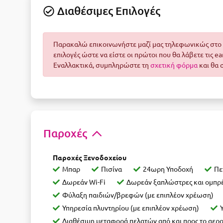
Διαθέσιμες Επιλογές
Παρακαλώ επικοινωνήστε μαζί μας τηλεφωνικώς στο 2
επιλογές ώστε να είστε οι πρώτοι που θα λάβετε τις e
Εναλλακτικά, συμπληρώστε τη
σχετική φόρμα
και θα 
Παροχές
Παροχές Ξενοδοχείου
Μπαρ
Πισίνα
24ωρη Υποδοχή
Πε
Δωρεάν Wi-Fi
Δωρεάν ξαπλώστρες και ομπρέλ
Φύλαξη παιδιών/βρεφών (με επιπλέον χρέωση)
Υπηρεσία πλυντηρίου (με επιπλέον χρέωση)
Διαθέσιμη μεταφορά πελατών από και προς το αερ