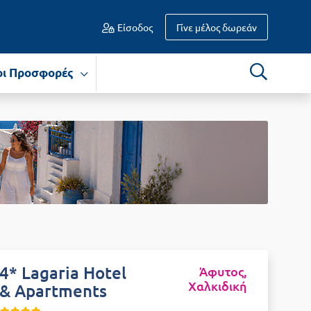
Είσοδος
Γίνε μέλος δωρεάν
οι Προσφορές
4* Lagaria Hotel
Άφυτος,
Χαλκιδική
& Apartments