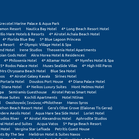
Grecotel Marine Palace & Aqua Park
tamon Resort
Nautica Bay Hotel
4* Long Beach Resort Hotel
 Ilio Mare Hotels & Resorts
4* Airotel Achaia Beach Hotel
4* Florida Blue Bay
5* Blue Lagoon Princess
ia Resort
4* Olympic Village Hotel & Spa
and Hotel
Irene Studios
Theoxenia Hotel Apartments
pian Gods Hotel
Akra Morea Hotel & Residences
4* Philoxenia Hotel
4* Altamar Hotel
4* Nymfes Hotel & Spa
5* Rodos Palace Hotel
Muses SeaSide Villas
4* High Mill Paros
Mrs Chryssana Beach Hotel
Blue Sea Hotel
xos
4* Airotel Galaxy Kavala
Sirines Hotel
 Portaria Hotel
Douskos Port House
4* Diana Palace Hotel
* Diana Hotel
4* Neikos Luxury Suites
Mont Helmos Hotel
Spa
Semiramis Guesthouse
Airotel Patras Smart Hotel
Rose Suites
Kochili Apartments
Hotel Ntinas
l
Οικολογικός Ξενώνας «Philothea»
Manos Syros
thon Beach Resort Hotel
Gera's Olive Grove (Elaionas Tis Geras)
edere Aeolis Hotel
Aqua Mare Sea Side Hotel
Loriet Hotel
tudios River
4* Airotel Alexandros Hotel
Aphrodite Studios
al Hotel and Suites
Acqua Vatos
5* Parga Beach Resort
 Hotel
Vergina Star Lefkada
Petritis Guest House
ts By The Sea
Melidron Hotel & Suites Naxos