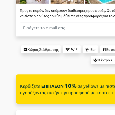
Προς το παρόν, δεν υπάρχουν διαθέσιμες προσφορές. Ωστό
να είστε ο πρώτος που θα μάθει τις νέες προσφορές για το
Χώρος Στάθμευσης
WiFi
Bar
Εστια
Κέντρο ευ
10%
Κερδίζετε
σε yellows με πισ
ΕΠΙΠΛΕΟΝ
αγοράζοντας αυτήν την προσφορά με κάρτες τ