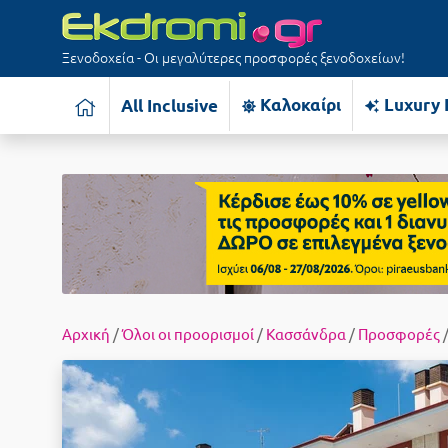
Ξενοδοχεία - Οι μεγαλύτερες προσφορές ξενοδοχείων!
Καλοκαίρι
Luxury 
All Inclusive
Αρχική
/
Όλοι οι προορισμοί
/
Κασσάνδρα
/
Προσφορές
/