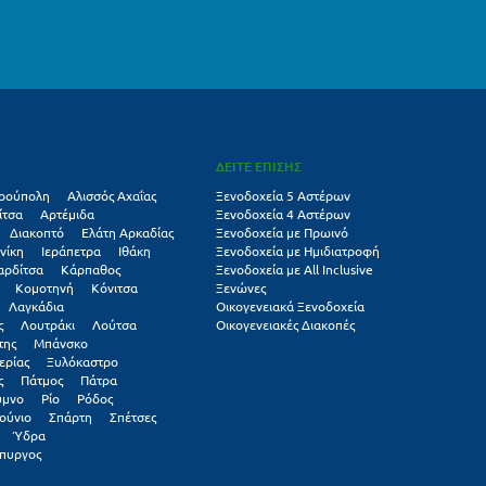
ΔΕΙΤΕ ΕΠΙΣΗΣ
ρούπολη
Αλισσός Αχαΐας
Ξενοδοχεία 5 Αστέρων
ίτσα
Αρτέμιδα
Ξενοδοχεία 4 Αστέρων
Διακοπτό
Ελάτη Αρκαδίας
Ξενοδοχεία με Πρωινό
νίκη
Ιεράπετρα
Ιθάκη
Ξενοδοχεία με Ημιδιατροφή
αρδίτσα
Κάρπαθος
Ξενοδοχεία με All Inclusive
Κομοτηνή
Κόνιτσα
Ξενώνες
Λαγκάδια
Οικογενειακά Ξενοδοχεία
ς
Λουτράκι
Λούτσα
Οικογενειακές Διακοπές
της
Μπάνσκο
ερίας
Ξυλόκαστρο
ς
Πάτμος
Πάτρα
υμνο
Ρίο
Ρόδος
ούνιο
Σπάρτη
Σπέτσες
Ύδρα
πυργος