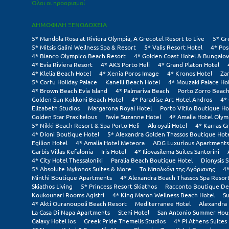
Όλοι οι προορισμοί
ΔΗΜΟΦΙΛΗ ΞΕΝΟΔΟΧΕΙΑ
5* Mandola Rosa at Riviera Olympia, A Grecotel Resort to Live
5* Gr
5* Mitsis Galini Wellness Spa & Resort
5* Valis Resort Hotel
4* Pos
4* Bianco Olympico Beach Resort
4* Golden Coast Hotel & Bungalo
4* Evia Riviera Resort
4* AKS Porto Heli
4* Grand Platon Hotel
4* Klelia Beach Hotel
4* Xenia Poros Image
4* Kronos Hotel
Za
5* Corfu Holiday Palace
Kanelli Beach Hotel
4* Mouzaki Palace Ho
4* Brown Beach Evia Island
4* Palmariva Beach
Porto Zorro Beach
Golden Sun Kokkoni Beach Hotel
4* Paradise Art Hotel Andros
4*
Elizabeth Studios
Margarona Royal Hotel
Porto Vitilo Boutique Ho
Golden Star Praxitelous
Favie Suzanne Hotel
4* Amalia Hotel Olym
5* Nikki Beach Resort & Spa Porto Heli
Akroyali Hotel
4* Karras G
4* Dioni Boutique Hotel
5* Alexandra Golden Thassos Boutique Hot
Egilion Hotel
4* Amalia Hotel Meteora
ADG Luxurious Apartments
Garbis Villas Kefalonia
Iris Hotel
4* Iliovasilema Suites Santorini
4* City Hotel Thessaloniki
Paralia Beach Boutique Hotel
Dionysis S
5* Absolute Mykonos Suites & More
Το Μπαλκόνι της Αγόριανης
4*
Minthi Boutique Apartments
4* Alexandra Beach Thassos Spa Resor
Skiathos Living
5* Princess Resort Skiathos
Racconto Boutique De
Koukounari Rooms Agistri
4* King Maron Wellness Beach Hotel
Su
4* Akti Ouranoupoli Beach Resort
Mediterranee Hotel
Alexandra 
La Casa Di Napa Apartments
Steni Hotel
San Antonio Summer Hou
Galaxy Hotel Ios
Greek Pride Themelis Studios
4* Pi Athens Suites