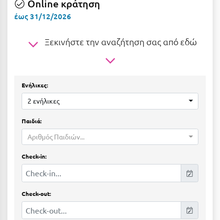
Online κράτηση
Ε
έως 31/12/2026
Ελάτη Αρκαδίας
Ξεκινήστε την αναζήτηση σας από εδώ
Ελληνικό Αρκαδίας
Ελούντα Κρήτης
Ερέτρια
Ενήλικες:
Ερμιόνη
2 ενήλικες
Εύβοια
Παιδιά:
Αριθμός Παιδιών...
Ευρυτανία
Check-in:
Ζ
Ζαγοροχώρια
Check-out:
Ζάκυνθος