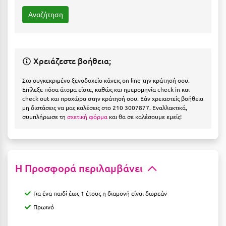
Η
Ηλεία
Ηράκλειο
Χρειάζεστε βοήθεια;
Θ
Στο συγκεκριμένο ξενοδοχείο κάνεις on line την κράτησή σου.
Επίλεξε πόσα άτομα είστε, καθώς και ημερομηνία check in και
Θάσος
check out και προχώρα στην κράτησή σου. Εάν χρειαστείς βοήθεια
μη διστάσεις να μας καλέσεις στο 210 3007877. Εναλλακτικά,
Θεσσαλονίκη
συμπλήρωσε τη
σχετική φόρμα
και θα σε καλέσουμε εμείς!
Ι
Ιεράπετρα
Η Προσφορά περιλαμβάνει
Ιθάκη
Για ένα παιδί έως 1 έτους η διαμονή είναι δωρεάν
Ικαρία
Πρωινό
Ίος