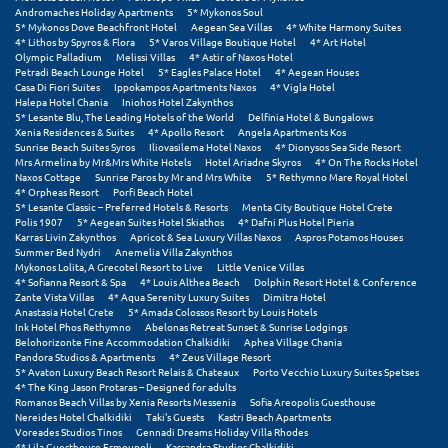
Πόρος
Andromaches Holiday Apartments
5* Mykonos Soul
5* Mykonos Dove Beachfront Hotel
Aegean Sea Villas
4* White Harmony Suites
4* Lithos by Spyros & Flora
5* Varos Village Boutique Hotel
4* Art Hotel
Πόρτο Χέλι
Olympic Palladium
Melissi Villas
4* Astir of Naxos Hotel
Petradi Beach Lounge Hotel
5* Eagles Palace Hotel
4* Aegean Houses
Πρέβεζα
Casa Di Fiori Suites
Ippokampos Apartments Naxos
4* Vigla Hotel
Halepa Hotel Chania
Iniohos Hotel Zakynthos
5* Lesante Blu, The Leading Hotels of the World
Delfinia Hotel & Bungalows
Πύλος
Xenia Residences & Suites
4* Apollo Resort
Angela Apartments Kos
Sunrise Beach Suites Syros
Iliovasilema Hotel Naxos
4* Dionysos Sea Side Resort
Πύργος
Mrs Armelina by Mr&Mrs White Hotels
Hotel Ariadne Skyros
4* On The Rocks Hotel
Naxos Cottage
Sunrise Paros by Mr and Mrs White
5* Rethymno Mare Royal Hotel
4* Orpheas Resort
Porfi Beach Hotel
5* Lesante Classic – Preferred Hotels & Resorts
Menta City Boutique Hotel Crete
Ρ
Polis 1907
5* Aegean Suites Hotel Skiathos
4* Dafni Plus Hotel Pieria
Karras Livin Zakynthos
Apricot & Sea Luxury Villas Naxos
Aspros Potamos Houses
Ρέθυμνο
Summer Bed Nydri
Anemelia Villa Zakynthos
Mykonos Lolita, A Grecotel Resort to Live
Little Venice Villas
4* Sofianna Resort & Spa
4* Louis Althea Beach
Dolphin Resort Hotel & Conference
Ρίο
Zante Vista Villas
4* Aqua Serenity Luxury Suites
Dimitra Hotel
Anastasia Hotel Crete
5* Amada Colossos Resort by Louis Hotels
Ink Hotel Phos Rethymno
Abelonas Retreat Sunset & Sunrise Lodgings
Ρόδος
Belohorizonte Fine Accommodation Chalkidiki
Aphea Village Chania
Pandora Studios & Apartments
4* Zeus Village Resort
5* Avaton Luxury Beach Resort Relais & Chateaux
Porto Vecchio Luxury Suites Spetses
Σ
4* The King Jason Protaras – Designed for adults
Romanos Beach Villas by Xenia Resorts Messenia
Sofia Areopolis Guesthouse
Nereides Hotel Chalkidiki
Taki's Guests
Kastri Beach Apartments
Σαλαμίνα
Voreades Studios Tinos
Gennadi Dreams Holiday Villa Rhodes
4* Lila Guesthouse Ermoupoli
Kassandra Studios Chalkidiki