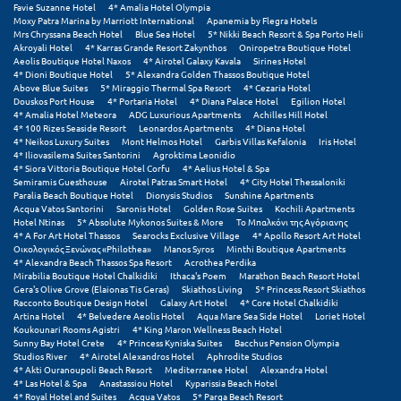
Favie Suzanne Hotel
4* Amalia Hotel Olympia
Moxy Patra Marina by Marriott International
Apanemia by Flegra Hotels
Ξυλόκαστρο
Mrs Chryssana Beach Hotel
Blue Sea Hotel
5* Nikki Beach Resort & Spa Porto Heli
Akroyali Hotel
4* Karras Grande Resort Zakynthos
Oniropetra Boutique Hotel
Aeolis Boutique Hotel Naxos
4* Airotel Galaxy Kavala
Sirines Hotel
4* Dioni Boutique Hotel
5* Alexandra Golden Thassos Boutique Hotel
Ο
Above Blue Suites
5* Miraggio Thermal Spa Resort
4* Cezaria Hotel
Douskos Port House
4* Portaria Hotel
4* Diana Palace Hotel
Egilion Hotel
Ορεινή Αρκαδία
4* Amalia Hotel Meteora
ADG Luxurious Apartments
Achilles Hill Hotel
4* 100 Rizes Seaside Resort
Leonardos Apartments
4* Diana Hotel
4* Neikos Luxury Suites
Mont Helmos Hotel
Garbis Villas Kefalonia
Iris Hotel
Ορεινή Ναυπακτία
4* Iliovasilema Suites Santorini
Agroktima Leonidio
4* Siora Vittoria Boutique Hotel Corfu
4* Aelius Hotel & Spa
Semiramis Guesthouse
Airotel Patras Smart Hotel
4* City Hotel Thessaloniki
Π
Paralia Beach Boutique Hotel
Dionysis Studios
Sunshine Apartments
Acqua Vatos Santorini
Saronis Hotel
Golden Rose Suites
Kochili Apartments
Hotel Ntinas
5* Absolute Mykonos Suites & More
Το Μπαλκόνι της Αγόριανης
Πάλαιρος
4* A For Art Hotel Thassos
Searocks Exclusive Village
4* Apollo Resort Art Hotel
Οικολογικός Ξενώνας «Philothea»
Manos Syros
Minthi Boutique Apartments
4* Alexandra Beach Thassos Spa Resort
Acrothea Perdika
Παξοί
Mirabilia Boutique Hotel Chalkidiki
Ithaca's Poem
Marathon Beach Resort Hotel
Gera's Olive Grove (Elaionas Tis Geras)
Skiathos Living
5* Princess Resort Skiathos
Παραλία Κατερίνης
Racconto Boutique Design Hotel
Galaxy Art Hotel
4* Core Hotel Chalkidiki
Artina Hotel
4* Belvedere Aeolis Hotel
Aqua Mare Sea Side Hotel
Loriet Hotel
Koukounari Rooms Agistri
4* King Maron Wellness Beach Hotel
Παραλία Λιτοχώρου
Sunny Bay Hotel Crete
4* Princess Kyniska Suites
Bacchus Pension Olympia
Studios River
4* Airotel Alexandros Hotel
Aphrodite Studios
Παράλιο Άστρος
4* Akti Ouranoupoli Beach Resort
Mediterranee Hotel
Alexandra Hotel
4* Las Hotel & Spa
Anastassiou Hotel
Kyparissia Beach Hotel
4* Royal Hotel and Suites
Acqua Vatos
5* Parga Beach Resort