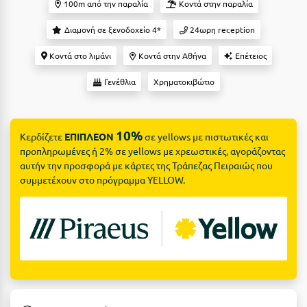
Suites
100m από την παραλία
Κοντά στην παραλία
Βόλος
Διαμονή σε ξενοδοχείο 4*
24ωρη reception
Βραχάτι Κορινθίας
Κοντά στο λιμάνι
Κοντά στην Αθήνα
Επέτειος
Βυτίνα
Δες όλες τις προσφορές
Γενέθλια
Χρηματοκιβώτιο
Γ
Δες όλα τα πακέτα διακοπών
Γαλαξiδι
10%
Κερδίζετε
ΕΠΙΠΛΕΟΝ
σε yellows με πιστωτικές και
Γλυφάδα
προπληρωμένες ή 2% σε yellows με χρεωστικές, αγοράζοντας
αυτήν την προσφορά με κάρτες της Τράπεζας Πειραιώς που
Γρεβενά
συμμετέχουν στο πρόγραμμα YELLOW.
Γύθειο
Δ
Δελφοί
Διακοπτό