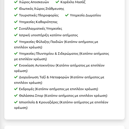
Καρδίτσα
Χώρος Αποσκευών
Καρέκλα Μασάζ
Ιδιωτικός Χώρος Στάθμευσης
Κάρπαθος
Τουριστικές Πληροφορίες
Υπηρεσία Δωματίου
Υπηρεσίες Καθαριότητας
Καρπενήσι
Συναλλαγματικές Υπηρεσίες
Κάρυστος
Ιατρική υποστήριξη κατόπιν αιτήματος
Υπηρεσίες Φύλαξης Παιδιών (Κατόπιν αιτήματος με
Κάσος
επιπλέον χρέωση)
Υπηρεσίες Πλυντηρίου & Σιδερώματος (Κατόπιν αιτήματος
Κασσάνδρα
με επιπλέον χρέωση)
Ενοικίαση Αυτοκινήτου (Κατόπιν αιτήματος με επιπλέον
Καστοριά
χρέωση)
Διοργάνωση Ταξί & Μεταφορών (Κατόπιν αιτήματος με
Κατερίνη
επιπλέον χρέωση)
Κέα - Τζιά
Εκδρομές (Κατόπιν αιτήματος με επιπλέον χρέωση)
Θαλάσσια Σπορ (Κατόπιν αιτήματος με επιπλέον χρέωση)
Κερατέα
Ιστιοπλοΐα & Κρουαζιέρες (Κατόπιν αιτήματος με επιπλέον
χρέωση)
Κέρκυρα
Κεφαλονιά