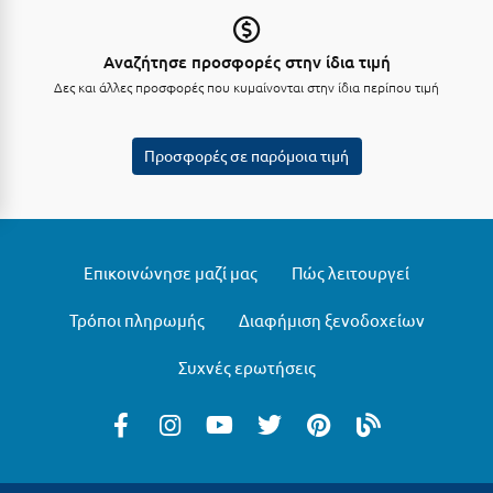
Μεθώνη
Αναζήτησε προσφορές στην ίδια τιμή
Μεσολόγγι
Δες και άλλες προσφορές που κυμαίνονται στην ίδια περίπου τιμή
Μεσσηνία
Προσφορές σε παρόμοια τιμή
Μετέωρα
Μέτσοβο
Μήλος
Επικοινώνησε μαζί μας
Πώς λειτουργεί
Μονεμβασιά
Τρόποι πληρωμής
Διαφήμιση ξενοδοχείων
Μουζάκι
Μπαλί Κρήτης
Συχνές ερωτήσεις
Μπάνσκο
Μπούκα Μεσσηνίας
Μύκονος