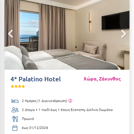
Αιδηψός
ΤΎΠΟΣ ΔΙΑΤΡΟΦΉΣ
Διαμονή Μόνο
Αλεξανδρούπολη
Πρωινό
Αλισσός Αχαΐας
Ημιδιατροφή
Αλόννησος
Ημιδιατροφή + Ποτά
Αμαλιάδα
Πλήρης Διατροφή
Αμάρυνθος
All Inclusive
Αμοργός
4* Palatino Hotel
Χώρα, Ζάκυνθος
Ένα Γεύμα
Αμφίκλεια
Δύο Γεύματα + Ποτά
Ανάβυσσος
2 Ημέρες (1 Διανυκτέρευση)
Άνδρος
2 άτομα + 1 παιδί έως 1 έτους
Economy Δίκλινο δωμάτιο
ΤΎΠΟΣ ΚΑΤΑΛΎΜΑΤΟΣ
Αντίπαρος
Πρωινό
Ξενοδοχεία 1 Αστέρι
έως 31/12/2026
Αράχωβα
Ξενοδοχεία 2 Αστέρων