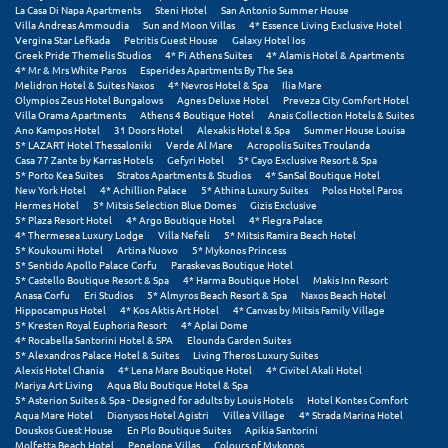
Πάργα
La Casa Di Napa Apartments
Steni Hotel
San Antonio Summer House
Villa Andreas Ammoudia
Sun and Moon Villas
4* Essence Living Exclusive Hotel
Παρνασσός
Vergina Star Lefkada
Petritis Guest House
Galaxy Hotel Ios
Greek Pride Themelis Studios
4* Pi Athens Suites
4* Alamis Hotel & Apartments
4* Mr & Mrs White Paros
Esperides Apartments By The Sea
Πάρος
Melidron Hotel & Suites Naxos
4* Nevros Hotel & Spa
Ilia Mare
Olympios Zeus Hotel Bungalows
Agnes Deluxe Hotel
Preveza City Comfort Hotel
Πάτμος
Villa Orama Apartments
Athens 4 Boutique Hotel
Anais Collection Hotels & Suites
Ano Kampos Hotel
31 Doors Hotel
Alexakis Hotel & Spa
Summer House Louisa
5* LAZART Hotel Thessaloniki
Verde Al Mare
Acropolis Suites Troulanda
Πάτρα
Casa 77 Zante by Karras Hotels
Gefyri Hotel
5* Cayo Exclusive Resort & Spa
5* Porto Kea Suites
Stratos Apartments & Studios
4* SanSal Boutique Hotel
Παύλιανη
New York Hotel
4* Achillion Palace
5* Athina Luxury Suites
Polos Hotel Paros
Hermes Hotel
5* Mitsis Selection Blue Domes
Gizis Exclusive
5* Plaza Resort Hotel
4* Argo Boutique Hotel
4* Flegra Palace
Πειραιάς
4* Thermesea Luxury Lodge
Villa Nefeli
5* Mitsis Ramira Beach Hotel
5* Koukoumi Hotel
Artina Nuovo
5* Mykonos Princess
5* Sentido Apollo Palace Corfu
Paraskevas Boutique Hotel
Πελοπόννησος
5* Castello Boutique Resort & Spa
4* Harma Boutique Hotel
Makis Inn Resort
Anasa Corfu
Eri Studios
5* Almyros Beach Resort & Spa
Naxos Beach Hotel
Πήλιο
Hippocampus Hotel
4* Kos Aktis Art Hotel
4* Canvas by Mitsis Family Village
5* Kresten Royal Euphoria Resort
4* Aplai Dome
4* Rocabella Santorini Hotel & SPA
Elounda Garden Suites
Πιερία
5* Alexandros Palace Hotel & Suites
Living Theros Luxury Suites
Alexis Hotel Chania
4* Lena Mare Boutique Hotel
4* Civitel Akali Hotel
Πλαταμώνας
Mariya Art Living
Aqua Blu Boutique Hotel & Spa
5* Asterion Suites & Spa - Designed for adults by Louis Hotels
Hotel Kontes Comfort
Aqua Mare Hotel
Dionysos Hotel Agistri
Villea Village
4* Strada Marina Hotel
Πλύτρα Λακωνίας
Douskos Guest House
En Plo Boutique Suites
Apikia Santorini
Molfetta Beach Hotel
Penelope Villas
Colours of Mykonos