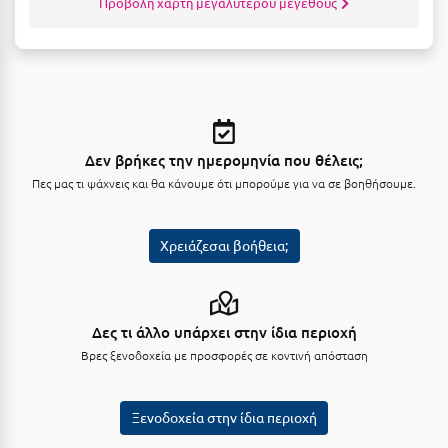
Προβολή χάρτη μεγαλύτερου μεγέθους
Λευκάδα
Λήμνος
Λίμνη Πλαστήρα
Λιτόχωρο
Λουτρά Πόζαρ
Δεν βρήκες την ημερομηνία που θέλεις;
Πες μας τι ψάχνεις και θα κάνουμε ότι μπορούμε για να σε βοηθήσουμε.
Λουτρά Υπάτης
Λουτράκι
Χρειάζεσαι βοήθεια;
Λούτσα
Μ
Δες τι άλλο υπάρχει στην ίδια περιοχή
Βρες ξενοδοχεία με προσφορές σε κοντινή απόσταση
Μάνη
Μαραθώνας Αττικής
Ξενοδοχεία στην ίδια περιοχή
Μαρώνεια