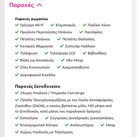
Παροχές
Ιωάννινα
Παροχές Δωματίου
Κ
Γρήγορο Wi-Fi
Κλιματισμός
Παιδικό Λίκνο
Προϊόντα Περιποίησης Μπάνιου
Παντόφλες
Καβάλα
Πετσέτες Μπάνιου
Πετσέτες Θαλάσσης
Καλάβρυτα
Κεντρική Θέρμανση
Σεσουάρ Μαλλιών
Τηλέφωνο
Τηλεόραση LCD
Βιβλιοθήκη
Καλαμάτα
Βάση για Αποσκευές
Μίνι Μπαρ
Σίτες Κουνουπιών
Χρηματοκιβώτιο
Κάλαμος
Δορυφορικά Κανάλια
Καλαμπάκα
Παροχές Ξενοδοχείου
Κάλυμνος
24ωρη Υποδοχή / Υπηρεσία Concierge
Γήπεδα Τέννις(συνεργάζεται με τον Όμιλο Αντισφαίρισης
Καμένα Βούρλα
Ζακύνθου (ΖΑΟΑ), ο οποίος βρίσκεται μόλις 100 μέτρα από
το ξενοδοχείο, κατά μήκος του παραλιακού δρόμου)
Καρδάμαινα
Εστιατόριο
Σύγχρονες συνεδριακές εγκαταστάσεις
Επιχειρηματικό Κέντρο
Ανελκυστήρας
Μπαρ
Καρδαμύλη
Χώρος Υποδοχής με Τηλεόραση