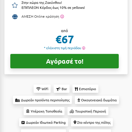
Στην χώρα της Ζακύνθου!
Αργολίδα
ΕΠΙΠΛΕΟΝ Κέρδος έως 10% σε yellows!
Ξενοδοχεία 3 Αστέρων
ΑΜΕΣΗ Online κράτηση
Αριδαία
Ξενοδοχεία 4 Αστέρων
Αρκαδία
από
Ξενοδοχεία 5 Αστέρων
€67
Αρκίτσα
Βίλες
* ελάχιστη τιμή περιόδου
Αρτέμιδα
Κρουαζιέρες
Αγόρασέ το!
Αρχαία Ολυμπία
Ενοικιαζόμενα Δωμάτια
Αστυπάλαια
Διαμερίσματα
Αττική
Studios
WiFi
Bar
Εστιατόριο
Αχαΐα
Boutique Hotels
Δωρεάν προϊόντα περιποίησης
Οικογενειακά δωμάτια
Ξενώνες
Β
Υπέροχη Τοποθεσία
Τουριστική Περιοχή
Camping
Δωρεάν Ιδιωτικό Parking
Στο κέντρο της πόλης
Βansko