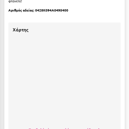
φτάνετε!
Κύμη Ευβοίας
Αριθμός αδείας: 0428K094A0495400
Κυπαρισσία
Κύπρος
Χάρτης
Κως
Λ
Λαγκάδια
Λακόπετρα Αχαΐας
Λακωνία
Λασίθι
Λεπτοκαρυά
Λέσβος