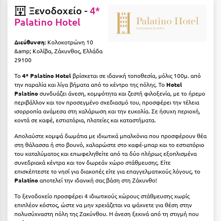
Κοζάνη
Ξενοδοχείο -
4*
Palatino Hotel
Κοκκώνι Κορινθίας
Διεύθυνση:
Κολοκοτρώνη 10
Κομοτηνή
&amp; Κολίβα, Ζάκυνθος, Ελλάδα
29100
Κόνιτσα
Το
4* Palatino Hotel
βρίσκεται σε ιδανική τοποθεσία, μόλις 100μ. από
Κόρινθος
την παραλία και λίγα βήματα από το κέντρο της πόλης. Το
Hotel
Palatino
συνδυάζει άνεση, κομψότητα και ζεστή φιλοξενία, με το ήρεμο
Κορώνη
περιβάλλον και τον προσεγμένο σχεδιασμό του, προσφέρει την τέλεια
ισορροπία ανάμεσα στη χαλάρωση και την ευκολία. Σε ήσυχη περιοχή,
Κουρούτα Ηλείας
κοντά σε καφέ, εστιατόρια, πλατείες και καταστήματα.
Απολαύστε κομψά δωμάτια με ιδιωτικά μπαλκόνια που προσφέρουν θέα
Κουφονήσια
στη θάλασσα ή στο βουνό, χαλαρώστε στο καφέ-μπαρ και το εστιατόριο
του καταλύματος και επωφεληθείτε από τα δύο πλήρως εξοπλισμένα
Κρήτη
συνεδριακά κέντρα και τον δωρεάν χώρο στάθμευσης. Είτε
επισκέπτεστε το νησί για διακοπές είτε για επαγγελματικούς λόγους, το
Κρουαζιέρες
Palatino
αποτελεί την ιδανική σας βάση στη Ζάκυνθο!
Κύθηρα
Το ξενοδοχείο προσφέρει 4 ιδιωτικούς χώρους στάθμευσης χωρίς
επιπλέον κόστος, ώστε να μην χρειάζεται να ψάχνετε για θέση στην
Κυλλήνη
πολυσύχναστη πόλη της Ζακύνθου. Η άνεση ξεκινά από τη στιγμή που