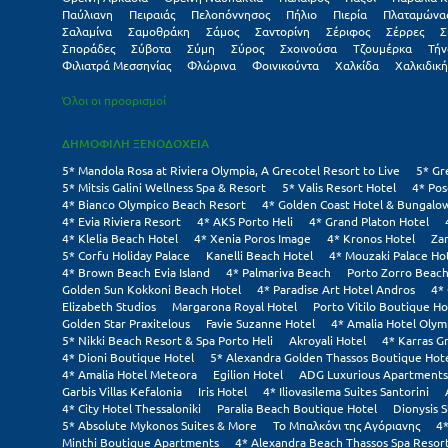
Παύλιανη
Πειραιάς
Πελοπόννησος
Πήλιο
Πιερία
Πλαταμώνα
Σαλαμίνα
Σαμοθράκη
Σάμος
Σαντορίνη
Σέριφος
Σέρρες
Σ
Σποράδες
Σύβοτα
Σύμη
Σύρος
Σχοινούσα
Τζουμέρκα
Τήν
Φιλιατρά Μεσσηνίας
Φλώρινα
Φοινικούντα
Χαλκίδα
Χαλκιδική
Όλοι οι προορισμοί
ΔΗΜΟΦΙΛΗ ΞΕΝΟΔΟΧΕΙΑ
5* Mandola Rosa at Riviera Olympia, A Grecotel Resort to Live
5* Gr
5* Mitsis Galini Wellness Spa & Resort
5* Valis Resort Hotel
4* Pos
4* Bianco Olympico Beach Resort
4* Golden Coast Hotel & Bungalo
4* Evia Riviera Resort
4* AKS Porto Heli
4* Grand Platon Hotel
4* Klelia Beach Hotel
4* Xenia Poros Image
4* Kronos Hotel
Za
5* Corfu Holiday Palace
Kanelli Beach Hotel
4* Mouzaki Palace Ho
4* Brown Beach Evia Island
4* Palmariva Beach
Porto Zorro Beach
Golden Sun Kokkoni Beach Hotel
4* Paradise Art Hotel Andros
4*
Elizabeth Studios
Margarona Royal Hotel
Porto Vitilo Boutique Ho
Golden Star Praxitelous
Favie Suzanne Hotel
4* Amalia Hotel Olym
5* Nikki Beach Resort & Spa Porto Heli
Akroyali Hotel
4* Karras G
4* Dioni Boutique Hotel
5* Alexandra Golden Thassos Boutique Hot
4* Amalia Hotel Meteora
Egilion Hotel
ADG Luxurious Apartments
Garbis Villas Kefalonia
Iris Hotel
4* Iliovasilema Suites Santorini
4* City Hotel Thessaloniki
Paralia Beach Boutique Hotel
Dionysis S
5* Absolute Mykonos Suites & More
Το Μπαλκόνι της Αγόριανης
4*
Minthi Boutique Apartments
4* Alexandra Beach Thassos Spa Resor