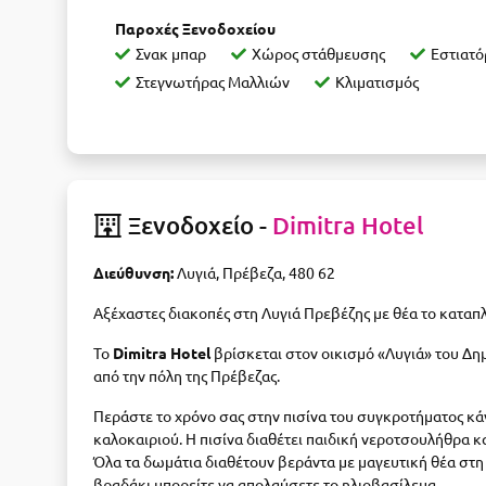
Παροχές Ξενοδοχείου
Σνακ μπαρ
Χώρος στάθμευσης
Εστιατό
Στεγνωτήρας Μαλλιών
Κλιματισμός
Ξενοδοχείο -
Dimitra Hotel
Διεύθυνση:
Λυγιά, Πρέβεζα, 480 62
Αξέχαστες διακοπές στη Λυγιά Πρεβέζης με θέα το καταπλ
Το
Dimitra Hotel
βρίσκεται στον οικισμό «Λυγιά» του Δη
από την πόλη της Πρέβεζας.
Περάστε το χρόνο σας στην πισίνα του συγκροτήματος κά
καλοκαιριού. Η πισίνα διαθέτει παιδική νεροτσουλήθρα κα
Όλα τα δωμάτια διαθέτουν βεράντα με μαγευτική θέα στη 
βραδάκι μπορείτε να απολαύσετε το ηλιοβασίλεμα.