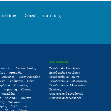
δοχείων
Συχνές ερωτήσεις
ΔΕΙΤΕ ΕΠΙΣΗΣ
ρούπολη
Αλισσός Αχαΐας
Ξενοδοχεία 5 Αστέρων
ίτσα
Αρτέμιδα
Ξενοδοχεία 4 Αστέρων
Διακοπτό
Ελάτη Αρκαδίας
Ξενοδοχεία με Πρωινό
νίκη
Ιεράπετρα
Ιθάκη
Ξενοδοχεία με Ημιδιατροφή
αρδίτσα
Κάρπαθος
Ξενοδοχεία με All Inclusive
Κομοτηνή
Κόνιτσα
Ξενώνες
Λαγκάδια
Οικογενειακά Ξενοδοχεία
ς
Λουτράκι
Λούτσα
Οικογενειακές Διακοπές
της
Μπάνσκο
ερίας
Ξυλόκαστρο
ς
Πάτμος
Πάτρα