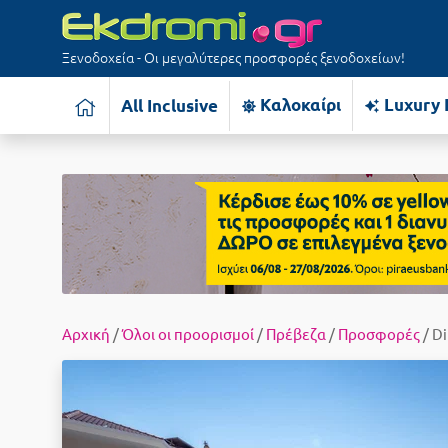
Ξενοδοχεία - Οι μεγαλύτερες προσφορές ξενοδοχείων!
Καλοκαίρι
Luxury 
All Inclusive
Αρχική
/
Όλοι οι προορισμοί
/
Πρέβεζα
/
Προσφορές
/ Di