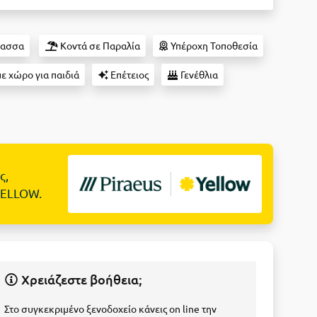
λασσα
Κοντά σε Παραλία
Υπέροχη Τοποθεσία
ε χώρο για παιδιά
Επέτειος
Γενέθλια
ς,
YELLOW.
Χρειάζεστε βοήθεια;
Στο συγκεκριμένο ξενοδοχείο κάνεις on line την