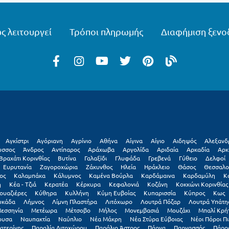
ς λειτουργεί
Τρόποι πληρωμής
Διαφήμιση ξενο
Αγκίστρι
Αγόριανη
Αγρίνιο
Αθήνα
Αίγινα
Αίγιο
Αιδηψός
Αλεξανδ
υσσος
Άνδρος
Αντίπαρος
Αράχωβα
Αργολίδα
Αριδαία
Αρκαδία
Αρκ
Βραχάτι Κορινθίας
Βυτίνα
Γαλαξiδι
Γλυφάδα
Γρεβενά
Γύθειο
Δελφοί
Ευρυτανία
Ζαγοροχώρια
Ζάκυνθος
Ηλεία
Ηράκλειο
Θάσος
Θεσσαλο
ος
Καλαμπάκα
Κάλυμνος
Καμένα Βούρλα
Καρδάμαινα
Καρδαμύλη
Κ
η
Κέα - Τζιά
Κερατέα
Κέρκυρα
Κεφαλονιά
Κοζάνη
Κοκκώνι Κορινθίας
ουαζιέρες
Κύθηρα
Κυλλήνη
Κύμη Ευβοίας
Κυπαρισσία
Κύπρος
Κως
υκάδα
Λήμνος
Λίμνη Πλαστήρα
Λιτόχωρο
Λουτρά Πόζαρ
Λουτρά Υπάτη
εσσηνία
Μετέωρα
Μέτσοβο
Μήλος
Μονεμβασιά
Μουζάκι
Μπαλί Κρή
ουσα
Ναυπακτία
Ναύπλιο
Νέα Μάκρη
Νέα Στύρα Εύβοιας
Νέοι Πόροι Πι
ατερίνης
Παραλία Λιτοχώρου
Παράλιο Άστρος
Πάργα
Παρνασσός
Πάρο