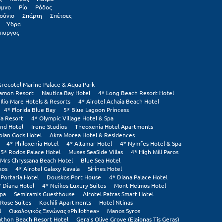
υμνο
Ρίο
Ρόδος
ούνιο
Σπάρτη
Σπέτσες
Ύδρα
πυργος
Grecotel Marine Palace & Aqua Park
tamon Resort
Nautica Bay Hotel
4* Long Beach Resort Hotel
 Ilio Mare Hotels & Resorts
4* Airotel Achaia Beach Hotel
4* Florida Blue Bay
5* Blue Lagoon Princess
ia Resort
4* Olympic Village Hotel & Spa
and Hotel
Irene Studios
Theoxenia Hotel Apartments
pian Gods Hotel
Akra Morea Hotel & Residences
4* Philoxenia Hotel
4* Altamar Hotel
4* Nymfes Hotel & Spa
5* Rodos Palace Hotel
Muses SeaSide Villas
4* High Mill Paros
Mrs Chryssana Beach Hotel
Blue Sea Hotel
xos
4* Airotel Galaxy Kavala
Sirines Hotel
 Portaria Hotel
Douskos Port House
4* Diana Palace Hotel
* Diana Hotel
4* Neikos Luxury Suites
Mont Helmos Hotel
Spa
Semiramis Guesthouse
Airotel Patras Smart Hotel
Rose Suites
Kochili Apartments
Hotel Ntinas
l
Οικολογικός Ξενώνας «Philothea»
Manos Syros
thon Beach Resort Hotel
Gera's Olive Grove (Elaionas Tis Geras)