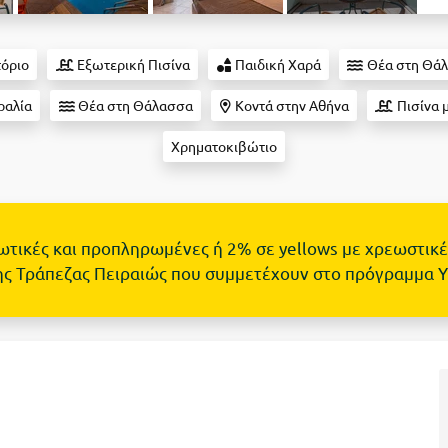
τόριο
Εξωτερική Πισίνα
Παιδική Χαρά
Θέα στη Θά
ραλία
Θέα στη Θάλασσα
Κοντά στην Αθήνα
Πισίνα μ
Χρηματοκιβώτιο
τωτικές και προπληρωμένες ή 2% σε yellows με χρεωστικέ
ης Τράπεζας Πειραιώς που συμμετέχουν στο πρόγραμμα 