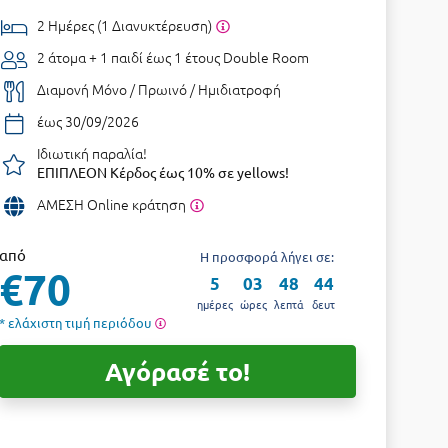
2 Ημέρες (1 Διανυκτέρευση)
2 άτομα + 1 παιδί έως 1 έτους
Double Room
Διαμονή Μόνο / Πρωινό / Ημιδιατροφή
έως 30/09/2026
Ιδιωτική παραλία!
ΕΠΙΠΛΕΟΝ Κέρδος έως 10% σε yellows!
ΑΜΕΣΗ Online κράτηση
από
Η προσφορά λήγει σε:
€70
5
03
48
43
ημέρες
ώρες
λεπτά
δευτ
* ελάχιστη τιμή περιόδου
Αγόρασέ το!