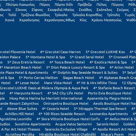
ς
Πλύτρα Λακωνίας
Πόρος
Πόρτο Χέλι
Πρέβεζα
Πύλος
Πύργος
Ρέθ
ιθωνία
Σίκινος
Σίφνος
Σκαφιδιά Ηλείας
Σκιάθος
Σκόπελος
Σκύρος
Σ
ος
Τολό
Τριζόνια Φωκίδος
Τρίκαλα
Τρίκαλα Κορινθίας
Τρίπολη
Τυρός
Χανιά
Χερσόνησος
Χερσόνησος Άθως
Χίος
Χράνοι Μεσσηνίας
Ψαθό
ecotel Filoxenia Hotel
4* Grecotel Casa Marron
5* Grecotel LUXME Kos
4* 
eidon Palace
5* Montana Hotel & Spa
5* Grand Serai Hotel
5* Cronwell Pla
ws
5* Zeus Eretria Resort
4* Tosca Beach Hotel
4* Exotica Hotel & Spa
5*
4* Maranton Beach Hotel
5* Dion Palace Luxury Resort & Spa
4* Arion Hotel
nte Plaza Hotel & Apartments
4* Dolphin Bay Seaside Resort & Suites
5* Selyr
tel & Spa
5* Porto Carras Meliton
Siagas Beach Hotel
4* Alykanas Beach Gr
 Hotel
4* Lesse Hotel
Mare Vista Hotel
4* Mr & Mrs White Tinos
12 Olym
 Grecotel LUXME Oasis at Riviera Olympia & Aqua Park
4* Stefania Beach Resort
tel
4* Marpunta Resort
4* SAZ City Life Hotel
Porto Evia Boutique Hotel
pia
Moxy Patra Marina by Marriott International
Apanemia by Flegra Hotels
rande Resort Zakynthos
Oniropetra Boutique Hotel
Aeolis Boutique Hotel Na
el
Above Blue Suites
4* Cezaria Hotel
5* Miraggio Thermal Spa Resort
4*
Achilles Hill Hotel
4* 100 Rizes Seaside Resort
Leonardos Apartments
4
Agroktima Leonidio
4* Siora Vittoria Boutique Hotel Corfu
4* Aelius Hotel & 
tudios
Sunshine Apartments
Acqua Vatos Santorini
Saronis Hotel
Golden 
 A For Art Hotel Thassos
Searocks Exclusive Village
4* Apollo Resort Art Hote
t
Acrothea Perdika
Mirabilia Boutique Hotel Chalkidiki
Ithaca's Poem
Mara