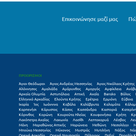
Επικοινώνησε μαζί μας
Πώ
ΠΡΟΟΡΙΣΜΟΙ
Άγιοι Θεόδωροι
Άγιος Ανδρέας Μεσσηνίας
Άγιος Νικόλαος Κρήτης
Αλόννησος
Αμαλιάδα
Αμάρυνθος
Αμοργός
Αμφίκλεια
Ανάβ
Αρχαία Ολυμπία
Αστυπάλαια
Αττική
Αχαΐα
Βansko
Βόλος
Ελληνικό Αρκαδίας
Ελούντα Κρήτης
Ερέτρια
Ερμιόνη
Εύβοια
Ικαρία
Ίος
Ιωάννινα
Καβάλα
Καλάβρυτα
Καλαμάτα
Κάλαμ
Καρπενήσι
Κάρυστος
Κάσος
Κασσάνδρα
Καστοριά
Κατερίν
Κόρινθος
Κορώνη
Κουρούτα Ηλείας
Κουφονήσια
Κρήτη
Κρ
Λακόπετρα Αχαΐας
Λακωνία
Λασίθι
Λεπτοκαρυά
Λέσβος
Λε
Μάνη
Μαραθώνας Αττικής
Μαρώνεια
Μεθώνη
Μεσολόγγι
Μ
Μπούκα Μεσσηνίας
Μύκονος
Μυστράς
Μυτιλήνη
Νάξος
Νά
Ορεινή Αρκαδία
Ορεινή Ναυπακτία
Πάλαιρος
Παξοί
Παραλία Κ