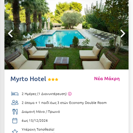
Αιδηψός
ΤΎΠΟΣ ΔΙΑΤΡΟΦΉΣ
Διαμονή Μόνο
Αλεξανδρούπολη
Πρωινό
Αλισσός Αχαΐας
Ημιδιατροφή
Αλόννησος
Ημιδιατροφή + Ποτά
Αμαλιάδα
Πλήρης Διατροφή
Αμάρυνθος
All Inclusive
Αμοργός
Myrto Hotel
Νέα Μάκρη
Ένα Γεύμα
Αμφίκλεια
2 Ημέρες (1 Διανυκτέρευση)
Δύο Γεύματα + Ποτά
Ανάβυσσος
2 άτομα + 1 παιδί έως 3 ετών
Economy Double Room
Άνδρος
ΤΎΠΟΣ ΚΑΤΑΛΎΜΑΤΟΣ
Διαμονή Μόνο / Πρωινό
Αντίπαρος
Ξενοδοχεία 1 Αστέρι
έως 15/12/2026
Αράχωβα
Υπέροχη Τοποθεσία!
Ξενοδοχεία 2 Αστέρων