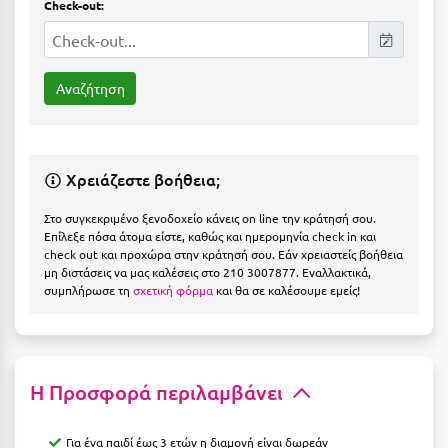
Check-out:
Η
Ηλεία
Ηράκλειο
Θ
Χρειάζεστε βοήθεια;
Θάσος
Στο συγκεκριμένο ξενοδοχείο κάνεις on line την κράτησή σου.
Θεσσαλονίκη
Επίλεξε πόσα άτομα είστε, καθώς και ημερομηνία check in και
check out και προχώρα στην κράτησή σου. Εάν χρειαστείς βοήθεια
Ι
μη διστάσεις να μας καλέσεις στο 210 3007877. Εναλλακτικά,
συμπλήρωσε τη
σχετική φόρμα
και θα σε καλέσουμε εμείς!
Ιεράπετρα
Ιθάκη
Η Προσφορά περιλαμβάνει
Ικαρία
Ίος
Για ένα παιδί έως 3 ετών η διαμονή είναι δωρεάν