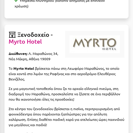
Υπηρεσία πλυντηρίου (κατόπιν αιτήματος με επιπλέον
Καρδίτσα
χρέωση)
Κάρπαθος
Καρπενήσι
Ξενοδοχείο -
Κάρυστος
Myrto Hotel
Κάσος
Διεύθυνση:
Λ. Μαραθώνος 34,
Κασσάνδρα
Νέα Μάκρη, Αθήνα 19009
Καστοριά
Το
Myrto Hotel
βρίσκεται πάνω στη Λεωφόρο Μαραθώνος, το οποίο
είναι κοντά στο λιμάνι της Ραφήνας και στο αεροδρόμιο Ελευθέριος
Βενιζέλος.
Κατερίνη
Σε μια μαγευτική τοποθεσία όπου ζει το αρχαίο ελληνικό πνεύμα, στη
Κέα - Τζιά
διαδρομή του Μαραθώνα, προσκαλείστε να ζήσετε σε ένα περιβάλλον
που θα ικανοποιήσει όλες τις προσδοκίες!
Κερατέα
Στο κέντρο του ξενοδοχείου βρίσκεται η πισίνα, περιτριγυρισμένη από
Κέρκυρα
φοινικόδεντρα όπου παρέχονται ξαπλώστρες για την απόλυτη
χαλάρωση. Επίσης διαθέτει παιδική χαρά για ατελείωτες ώρες παιχνιδιού
Κεφαλονιά
για μεγάλους και παιδιά!