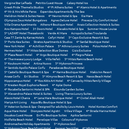
Vergina Star Lefkada
Petritis Guest House
Galaxy Hotel Ios
Greek Pride Themelis Studios
4* Pi Athens Suites
4* Alamis Hotel & Apartments
Ξυλόκαστρο
4* Mr & Mrs White Paros
Esperides Apartments By The Sea
Melidron Hotel & Suites Naxos
4* Nevros Hotel & Spa
Ilia Mare
Olympios Zeus Hotel Bungalows
Agnes Deluxe Hotel
Preveza City Comfort Hotel
Ο
Villa Orama Apartments
Athens 4 Boutique Hotel
Anais Collection Hotels & Suites
Ano Kampos Hotel
31 Doors Hotel
Alexakis Hotel & Spa
Summer House Louisa
5* LAZART Hotel Thessaloniki
Verde Al Mare
Acropolis Suites Troulanda
Ορεινή Αρκαδία
Casa 77 Zante by Karras Hotels
Gefyri Hotel
5* Cayo Exclusive Resort & Spa
5* Porto Kea Suites
Stratos Apartments & Studios
4* SanSal Boutique Hotel
New York Hotel
4* Achillion Palace
5* Athina Luxury Suites
Polos Hotel Paros
Ορεινή Ναυπακτία
Hermes Hotel
5* Mitsis Selection Blue Domes
Gizis Exclusive
5* Plaza Resort Hotel
4* Argo Boutique Hotel
4* Flegra Palace
4* Thermesea Luxury Lodge
Villa Nefeli
5* Mitsis Ramira Beach Hotel
Π
5* Koukoumi Hotel
Artina Nuovo
5* Mykonos Princess
5* Sentido Apollo Palace Corfu
Paraskevas Boutique Hotel
5* Castello Boutique Resort & Spa
4* Harma Boutique Hotel
Makis Inn Resort
Πάλαιρος
Anasa Corfu
Eri Studios
5* Almyros Beach Resort & Spa
Naxos Beach Hotel
Hippocampus Hotel
4* Kos Aktis Art Hotel
4* Canvas by Mitsis Family Village
5* Kresten Royal Euphoria Resort
4* Aplai Dome
Παξοί
4* Rocabella Santorini Hotel & SPA
Elounda Garden Suites
5* Alexandros Palace Hotel & Suites
Living Theros Luxury Suites
Παραλία Κατερίνης
Alexis Hotel Chania
4* Lena Mare Boutique Hotel
4* Civitel Akali Hotel
Mariya Art Living
Aqua Blu Boutique Hotel & Spa
5* Asterion Suites & Spa - Designed for adults by Louis Hotels
Hotel Kontes Comfort
Παραλία Λιτοχώρου
Aqua Mare Hotel
Dionysos Hotel Agistri
Villea Village
4* Strada Marina Hotel
Douskos Guest House
En Plo Boutique Suites
Apikia Santorini
Παράλιο Άστρος
Molfetta Beach Hotel
Penelope Villas
Colours of Mykonos
Andromaches Holiday Apartments
5* Mykonos Soul
5* Mykonos Dove Beachfront Hotel
Aegean Sea Villas
4* White Harmony Suites