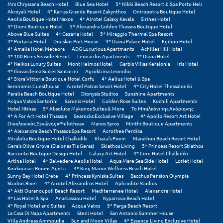
Mrs Chryssana Beach Hotel
Blue Sea Hotel
5* Nikki Beach Resort & Spa Porto Heli
Akroyali Hotel
4* Karras Grande Resort Zakynthos
Oniropetra Boutique Hotel
Μυστράς
Aeolis Boutique Hotel Naxos
4* Airotel Galaxy Kavala
Sirines Hotel
4* Dioni Boutique Hotel
5* Alexandra Golden Thassos Boutique Hotel
Above Blue Suites
4* Cezaria Hotel
5* Miraggio Thermal Spa Resort
Μυτιλήνη
4* Portaria Hotel
Douskos Port House
4* Diana Palace Hotel
Egilion Hotel
4* Amalia Hotel Meteora
ADG Luxurious Apartments
Achilles Hill Hotel
4* 100 Rizes Seaside Resort
Leonardos Apartments
4* Diana Hotel
Ν
4* Neikos Luxury Suites
Mont Helmos Hotel
Garbis Villas Kefalonia
Iris Hotel
4* Iliovasilema Suites Santorini
Agroktima Leonidio
4* Siora Vittoria Boutique Hotel Corfu
4* Aelius Hotel & Spa
Νάξος
Semiramis Guesthouse
Airotel Patras Smart Hotel
4* City Hotel Thessaloniki
Paralia Beach Boutique Hotel
Dionysis Studios
Sunshine Apartments
Νάουσα
Acqua Vatos Santorini
Saronis Hotel
Golden Rose Suites
Kochili Apartments
Hotel Ntinas
5* Absolute Mykonos Suites & More
Το Μπαλκόνι της Αγόριανης
4* A For Art Hotel Thassos
Searocks Exclusive Village
4* Apollo Resort Art Hotel
Ναυπακτία
Οικολογικός Ξενώνας «Philothea»
Manos Syros
Minthi Boutique Apartments
4* Alexandra Beach Thassos Spa Resort
Acrothea Perdika
Mirabilia Boutique Hotel Chalkidiki
Ithaca's Poem
Marathon Beach Resort Hotel
Ναύπλιο
Gera's Olive Grove (Elaionas Tis Geras)
Skiathos Living
5* Princess Resort Skiathos
Racconto Boutique Design Hotel
Galaxy Art Hotel
4* Core Hotel Chalkidiki
Νέα Μάκρη
Artina Hotel
4* Belvedere Aeolis Hotel
Aqua Mare Sea Side Hotel
Loriet Hotel
Koukounari Rooms Agistri
4* King Maron Wellness Beach Hotel
Sunny Bay Hotel Crete
4* Princess Kyniska Suites
Bacchus Pension Olympia
Νέα Στύρα Εύβοιας
Studios River
4* Airotel Alexandros Hotel
Aphrodite Studios
4* Akti Ouranoupoli Beach Resort
Mediterranee Hotel
Alexandra Hotel
Νέοι Πόροι Πιερίας
4* Las Hotel & Spa
Anastassiou Hotel
Kyparissia Beach Hotel
4* Royal Hotel and Suites
Acqua Vatos
5* Parga Beach Resort
La Casa Di Napa Apartments
Steni Hotel
San Antonio Summer House
Ξ
Villa Andreas Ammoudia
Sun and Moon Villas
4* Essence Living Exclusive Hotel