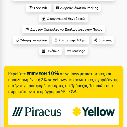
Suites
Βόλος
Free WiFi
Δωρεάν Ιδιωτικό Parking
Βραχάτι Κορινθίας
Οικογενειακό Ξενοδοχείο
Βυτίνα
Δες όλες τις προσφορές
Δωρεάν Ομπρέλες και Ξαπλώστρες στην Πισίνα
Γ
Δες όλα τα πακέτα διακοπών
24ωρη reception
Κοντά στην Αθήνα
Επέτειος
Γαλαξiδι
Γενέθλια
Massage
Γλυφάδα
10%
Γρεβενά
Κερδίζετε
ΕΠΙΠΛΕΟΝ
σε yellows με πιστωτικές και
προπληρωμένες ή 2% σε yellows με χρεωστικές, αγοράζοντας
Γύθειο
αυτήν την προσφορά με κάρτες της Τράπεζας Πειραιώς που
συμμετέχουν στο πρόγραμμα YELLOW.
Δ
Δελφοί
Διακοπτό