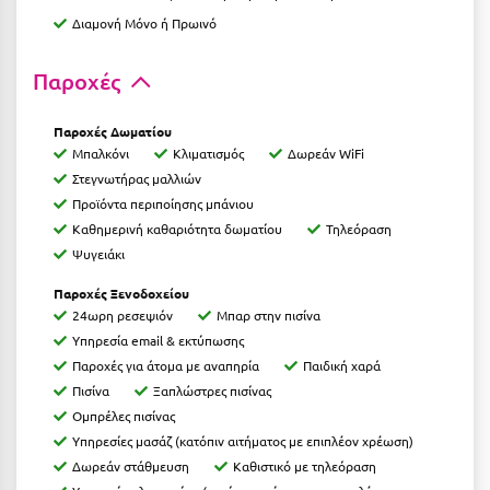
Ιωάννινα
Διαμονή Μόνο ή Πρωινό
Κ
Παροχές
Καβάλα
Παροχές Δωματίου
Μπαλκόνι
Κλιματισμός
Δωρεάν WiFi
Καλάβρυτα
Στεγνωτήρας μαλλιών
Καλαμάτα
Προϊόντα περιποίησης μπάνιου
Καθημερινή καθαριότητα δωματίου
Τηλεόραση
Κάλαμος
Ψυγειάκι
Καλαμπάκα
Παροχές Ξενοδοχείου
24ωρη ρεσεψιόν
Μπαρ στην πισίνα
Κάλυμνος
Υπηρεσία email & εκτύπωσης
Παροχές για άτομα με αναπηρία
Παιδική χαρά
Καμένα Βούρλα
Πισίνα
Ξαπλώστρες πισίνας
Καρδάμαινα
Ομπρέλες πισίνας
Υπηρεσίες μασάζ (κατόπιν αιτήματος με επιπλέον χρέωση)
Καρδαμύλη
Δωρεάν στάθμευση
Καθιστικό με τηλεόραση