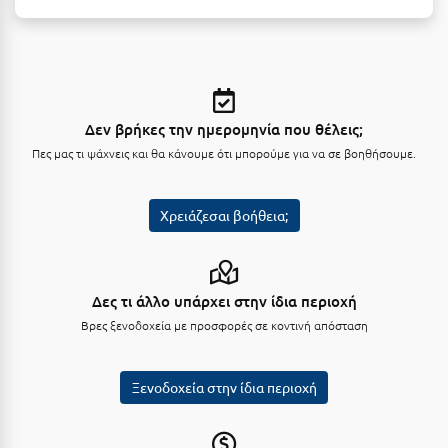
Κύμη Ευβοίας
Κυπαρισσία
Κύπρος
Δεν βρήκες την ημερομηνία που θέλεις;
Κως
Πες μας τι ψάχνεις και θα κάνουμε ότι μπορούμε για να σε βοηθήσουμε.
Λ
Χρειάζεσαι βοήθεια;
Λαγκάδια
Λακόπετρα Αχαΐας
Λακωνία
Δες τι άλλο υπάρχει στην ίδια περιοχή
Βρες ξενοδοχεία με προσφορές σε κοντινή απόσταση
Λασίθι
Λεπτοκαρυά
Ξενοδοχεία στην ίδια περιοχή
Λέσβος