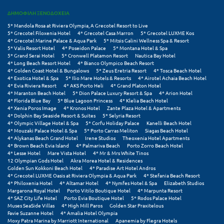
ΔΗΜΟΦΙΛΗ ΞΕΝΟΔΟΧΕΙΑ
Μεθώνη
5* Mandola Rosa at Riviera Olympia, A Grecotel Resort to Live
Μεσολόγγι
5* Grecotel Filoxenia Hotel
4* Grecotel Casa Marron
5* Grecotel LUXME Kos
4* Grecotel Marine Palace & Aqua Park
5* Mitsis Galini Wellness Spa & Resort
5* Valis Resort Hotel
4* Poseidon Palace
5* Montana Hotel & Spa
Μεσσηνία
5* Grand Serai Hotel
5* Cronwell Platamon Resort
Nautica Bay Hotel
4* Long Beach Resort Hotel
4* Bianco Olympico Beach Resort
4* Golden Coast Hotel & Bungalows
5* Zeus Eretria Resort
4* Tosca Beach Hotel
Μετέωρα
4* Exotica Hotel & Spa
5* Ilio Mare Hotels & Resorts
4* Airotel Achaia Beach Hotel
4* Evia Riviera Resort
4* AKS Porto Heli
4* Grand Platon Hotel
Μέτσοβο
4* Maranton Beach Hotel
5* Dion Palace Luxury Resort & Spa
4* Arion Hotel
4* Florida Blue Bay
5* Blue Lagoon Princess
4* Klelia Beach Hotel
4* Xenia Poros Image
4* Kronos Hotel
Zante Plaza Hotel & Apartments
Μήλος
4* Dolphin Bay Seaside Resort & Suites
5* Selyria Resort
4* Olympic Village Hotel & Spa
5* Corfu Holiday Palace
Kanelli Beach Hotel
Μονεμβασιά
4* Mouzaki Palace Hotel & Spa
5* Porto Carras Meliton
Siagas Beach Hotel
4* Alykanas Beach Grand Hotel
Irene Studios
Theoxenia Hotel Apartments
4* Brown Beach Evia Island
4* Palmariva Beach
Porto Zorro Beach Hotel
Μουζάκι
4* Lesse Hotel
Mare Vista Hotel
4* Mr & Mrs White Tinos
12 Olympian Gods Hotel
Akra Morea Hotel & Residences
Μπαλί Κρήτης
Golden Sun Kokkoni Beach Hotel
4* Paradise Art Hotel Andros
4* Grecotel LUXME Oasis at Riviera Olympia & Aqua Park
4* Stefania Beach Resort
4* Philoxenia Hotel
4* Altamar Hotel
4* Nymfes Hotel & Spa
Elizabeth Studios
Μπάνσκο
Margarona Royal Hotel
Porto Vitilo Boutique Hotel
4* Marpunta Resort
4* SAZ City Life Hotel
Porto Evia Boutique Hotel
5* Rodos Palace Hotel
Μπούκα Μεσσηνίας
Muses SeaSide Villas
4* High Mill Paros
Golden Star Praxitelous
Favie Suzanne Hotel
4* Amalia Hotel Olympia
Moxy Patra Marina by Marriott International
Apanemia by Flegra Hotels
Μύκονος