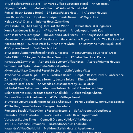
Πάργα
4* Lithos by Spyros & Flora
5* Varos Village Boutique Hotel
4* Art Hotel
Olympic Palladium
Melissi Villas
4* Astir of Naxos Hotel
Παρνασσός
Petradi Beach Lounge Hotel
5* Eagles Palace Hotel
4* Aegean Houses
Casa Di Fiori Suites
Ippokampos Apartments Naxos
4* Vigla Hotel
Halepa Hotel Chania
Iniohos Hotel Zakynthos
Πάρος
5* Lesante Blu, The Leading Hotels of the World
Delfinia Hotel & Bungalows
Xenia Residences & Suites
4* Apollo Resort
Angela Apartments Kos
Πάτμος
Sunrise Beach Suites Syros
Iliovasilema Hotel Naxos
4* Dionysos Sea Side Resort
Mrs Armelina by Mr&Mrs White Hotels
Hotel Ariadne Skyros
4* On The Rocks Hotel
Naxos Cottage
Sunrise Paros by Mr and Mrs White
5* Rethymno Mare Royal Hotel
Πάτρα
4* Orpheas Resort
Porfi Beach Hotel
5* Lesante Classic – Preferred Hotels & Resorts
Menta City Boutique Hotel Crete
Παύλιανη
Polis 1907
5* Aegean Suites Hotel Skiathos
4* Dafni Plus Hotel Pieria
Karras Livin Zakynthos
Apricot & Sea Luxury Villas Naxos
Aspros Potamos Houses
Summer Bed Nydri
Anemelia Villa Zakynthos
Πειραιάς
Mykonos Lolita, A Grecotel Resort to Live
Little Venice Villas
4* Sofianna Resort & Spa
4* Louis Althea Beach
Dolphin Resort Hotel & Conference
Πελοπόννησος
Zante Vista Villas
4* Aqua Serenity Luxury Suites
Dimitra Hotel
Anastasia Hotel Crete
5* Amada Colossos Resort by Louis Hotels
Ink Hotel Phos Rethymno
Abelonas Retreat Sunset & Sunrise Lodgings
Πήλιο
Belohorizonte Fine Accommodation Chalkidiki
Aphea Village Chania
Pandora Studios & Apartments
4* Zeus Village Resort
5* Avaton Luxury Beach Resort Relais & Chateaux
Porto Vecchio Luxury Suites Spetses
Πιερία
4* The King Jason Protaras – Designed for adults
Romanos Beach Villas by Xenia Resorts Messenia
Sofia Areopolis Guesthouse
Πλαταμώνας
Nereides Hotel Chalkidiki
Taki's Guests
Kastri Beach Apartments
Voreades Studios Tinos
Gennadi Dreams Holiday Villa Rhodes
4* Lila Guesthouse Ermoupoli
Kassandra Studios Chalkidiki
Πλύτρα Λακωνίας
Kassandra Villas Chalkidiki
Melidron Stylish Hotel & Apartments
4* Alleys Boutique Hotel & Spa
5* Mitsis Faliraki
4* Elounda Orama