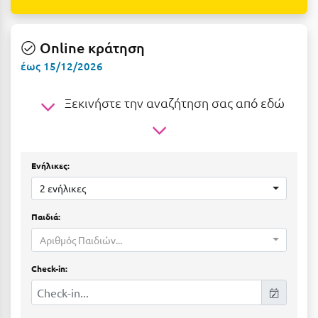
Ε
Ελάτη Αρκαδίας
Online κράτηση
Ελληνικό Αρκαδίας
έως 15/12/2026
Ελούντα Κρήτης
Ξεκινήστε την αναζήτηση σας από εδώ
Ερέτρια
Ερμιόνη
Ενήλικες:
Εύβοια
2 ενήλικες
Ευρυτανία
Παιδιά:
Ζ
Αριθμός Παιδιών...
Ζαγοροχώρια
Check-in:
Ζάκυνθος