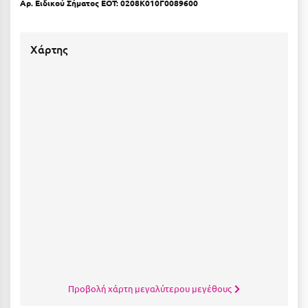
Αρ. Ειδικού Σήματος ΕΟΤ: 0208Κ010Γ0089600
Κοζάνη
Κοκκώνι Κορινθίας
Χάρτης
Κομοτηνή
Κόνιτσα
Κόρινθος
Κορώνη
Κουρούτα Ηλείας
Κουφονήσια
Κρήτη
Κρουαζιέρες
Κύθηρα
Προβολή χάρτη μεγαλύτερου μεγέθους
Κυλλήνη