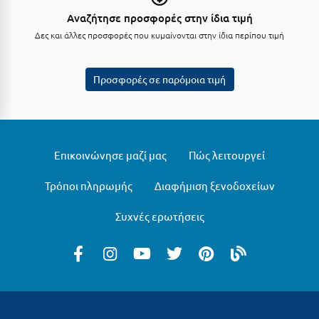
Λευκάδα
Αναζήτησε προσφορές στην ίδια τιμή
Λήμνος
Δες και άλλες προσφορές που κυμαίνονται στην ίδια περίπου τιμή
Λίμνη Πλαστήρα
Προσφορές σε παρόμοια τιμή
Λιτόχωρο
Λουτρά Πόζαρ
Λουτρά Υπάτης
Επικοινώνησε μαζί μας
Πώς λειτουργεί
Λουτράκι
Τρόποι πληρωμής
Διαφήμιση ξενοδοχείων
Λούτσα
Συχνές ερωτήσεις
Μ
Μάνη
Μαραθώνας Αττικής
Μαρώνεια