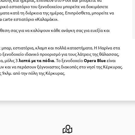
ρωσης και ηρεμίας. Επιπλέον στο Pool Bar μπορείτε να
ρικό εστιατόριο του ξενοδοχείου μπορείτε να δοκιμάσετε
ματα κατά τη διάρκεια της ημέρας. Επιπρόσθετα, μπορείτε να
a carte εστιατόριο «Καλαμάκι».
άθεση σας για να καλύψουν κάθε ανάγκη σας για ευεξία και
 μπαρ, εστιατόρια, κλαμπ και πολλά καταστήματα. Η Μαρίνα στα
ο ξενοδοχείο ιδανικό προορισμό για τους λάτρεις της θάλασσας,
, μόλις 3
λεπτά με τα πόδια
. Το ξενοδοχείο
Opera Blue
είναι
ν και να περάσουν ξέγνοιαστες διακοπές στο νησί της Κέρκυρας.
ς 9χλμ. από την πόλη της Κέρκυρας.