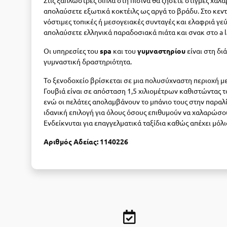
Στις ξαπλώστρες δίπλα στη πισίνα θα ζήσετε στιγμές χαλά
απολαύσετε εξωτικά κοκτέιλς ως αργά το βράδυ. Στο κεντ
νόστιμες τοπικές ή μεσογειακές συνταγές και ελαφριά γεύ
απολαύσετε ελληνικά παραδοσιακά πιάτα και σνακ στο a l
Οι υπηρεσίες του
spa
και του
γυμναστηρίου
είναι στη δι
γυμναστική δραστηριότητα.
Το ξενοδοχείο βρίσκεται σε μια πολυσύχναστη περιοχή με
Γουβιά είναι σε απόσταση 1,5 χιλιομέτρων καθιστώντας τ
ενώ οι πελάτες απολαμβάνουν το μπάνιο τους στην παραλία
ιδανική επιλογή για όλους όσους επιθυμούν να χαλαρώσου
Ενδείκνυται για επαγγελματικά ταξίδια καθώς απέχει μόλι
Αριθμός Αδείας: 1140226