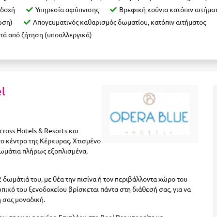
δοχή
Υπηρεσία αφύπνισης
Βρεφική κούνια κατόπιν αιτήμα
ωση)
Απογευματινός καθαρισμός δωματίου, κατόπιν αιτήματος
τά από ζήτηση (υποαλλεργικά)
el
cross Hotels & Resorts και
 το κέντρο της Κέρκυρας. Χτισμένο
δωμάτια πλήρως εξοπλισμένα,
2 δωμάτιά του, με θέα την πισίνα ή τον περιβάλλοντα χώρο του
ικό του ξενοδοχείου βρίσκεται πάντα στη διάθεσή σας, για να
ή σας μοναδική.