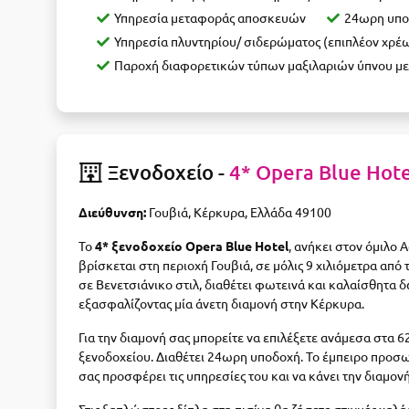
Υπηρεσία μεταφοράς αποσκευών
24ωρη υπο
Υπηρεσία πλυντηρίου/ σιδερώματος (επιπλέον χρέ
Παροχή διαφορετικών τύπων μαξιλαριών ύπνου με
Ξενοδοχείο -
4* Opera Blue Hot
Διεύθυνση:
Γουβιά, Κέρκυρα, Ελλάδα 49100
Το
4* ξενοδοχείο Opera Blue Hotel
, ανήκει στον όμιλο A
βρίσκεται στη περιοχή Γουβιά, σε μόλις 9 χιλιόμετρα από
σε Βενετσιάνικο στιλ, διαθέτει φωτεινά και καλαίσθητα 
εξασφαλίζοντας μία άνετη διαμονή στην Κέρκυρα.
Για την διαμονή σας μπορείτε να επιλέξετε ανάμεσα στα 6
ξενοδοχείου. Διαθέτει 24ωρη υποδοχή. Το έμπειρο προσωπ
σας προσφέρει τις υπηρεσίες του και να κάνει την διαμον