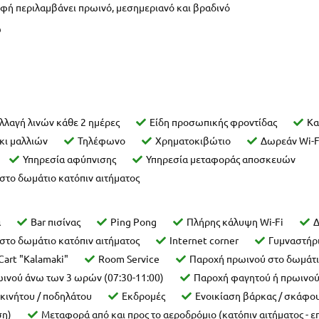
οφή περιλαμβάνει πρωινό, μεσημεριανό και βραδινό
ω
λλαγή λινών κάθε 2 ημέρες
Είδη προσωπικής φροντίδας
Κα
κι μαλλιών
Τηλέφωνο
Χρηματοκιβώτιο
Δωρεάν Wi-F
Υπηρεσία αφύπνισης
Υπηρεσία μεταφοράς αποσκευών
 στο δωμάτιο κατόπιν αιτήματος
α
Bar πισίνας
Ping Pong
Πλήρης κάλυψη Wi-Fi
Δ
 στο δωμάτιο κατόπιν αιτήματος
Internet corner
Γυμναστήρ
Cart "Kalamaki"
Room Service
Παροχή πρωινού στο δωμάτι
ωινού άνω των 3 ωρών (07:30-11:00)
Παροχή φαγητού ή πρωινού 
κινήτου / ποδηλάτου
Εκδρομές
Ενοικίαση βάρκας / σκάφου
ση)
Μεταφορά από και προς το αεροδρόμιο (κατόπιν αιτήματος - 