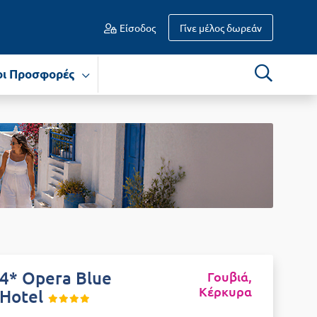
Είσοδος
Γίνε μέλος δωρεάν
οι Προσφορές
4* Opera Blue
Γουβιά,
Κέρκυρα
Hotel