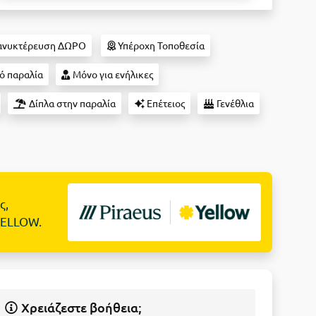
ανυκτέρευση ΔΩΡΟ
Υπέροχη Τοποθεσία
ό παραλία
Μόνο για ενήλικες
Δίπλα στην παραλία
Επέτειος
Γενέθλια
ς,
YELLOW.
Χρειάζεστε βοήθεια;