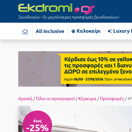
Ξενοδοχεία - Οι μεγαλύτερες προσφορές ξενοδοχείων!
Καλοκαίρι
Luxury 
All Inclusive
Αρχική
/
Όλοι οι προορισμοί
/
Κέρκυρα
/
Προσφορές
/ 4
έως
-25%