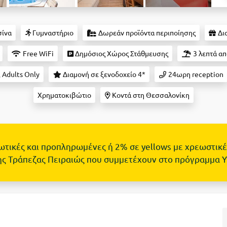
σίνα
Γυμναστήριο
Δωρεάν προϊόντα περιποίησης
Δι
Free WiFi
Δημόσιος Χώρος Στάθμευσης
3 λεπτά απ
Adults Only
Διαμονή σε ξενοδοχείο 4*
24ωρη reception
Χρηματοκιβώτιο
Κοντά στη Θεσσαλονίκη
τωτικές και προπληρωμένες ή 2% σε yellows με χρεωστικέ
ης Τράπεζας Πειραιώς που συμμετέχουν στο πρόγραμμα 