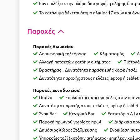
Εάν επιλέξετε την πλήρη διατροφή, η πλήρης διατρ
Το κατάλυμα δέχεται άτομα ηλικίας 17 ετών και άν
Παροχές
Παροχές Δωματίου
Δορυφορική τηλεόραση
Κλιματισμός
Α
Αλλαγή πετσετών κατόπιν αιτήματος
Πιστολά
Βραστήρας – Δυνατότητα παρασκευής καφέ / τσάι
Δυνατότητα παροχής στους πελάτες laptop ή tablet
Παροχές Ξενοδοχείου:
Πισίνα
Ξαπλώστρες και ομπρέλες στην πισίν
Δυνατότητα παροχής στους πελάτες laptop ή tablet
Σνακ Bar
Κεντρικό Bar
Εστιατόριο A La 
Παροχή πρωινού νωρίς το πρωί
Διάρκεια πρ
Δημόσιος Χώρος Στάθμευσης
Ενοικίαση αυτο
Υπηρεσίες ταξί (κατόπιν αιτήματος - επιπλέον χρέω