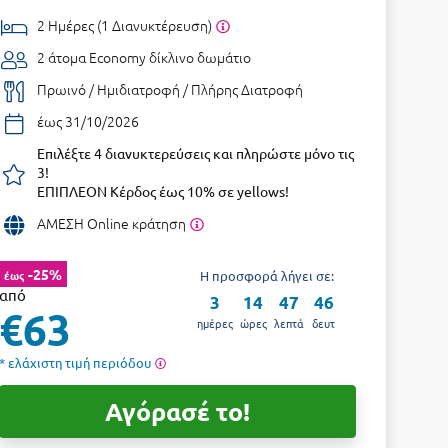
2 Ημέρες (1 Διανυκτέρευση)
2 άτομα
Economy δίκλινο δωμάτιο
Πρωινό / Ημιδιατροφή / Πλήρης Διατροφή
έως 31/10/2026
Επιλέξτε 4 διανυκτερεύσεις και πληρώστε μόνο τις
3!
ΕΠΙΠΛΕΟΝ Κέρδος έως 10% σε yellows!
ΑΜΕΣΗ Online κράτηση
-25%
έως
Η προσφορά λήγει σε:
από
3
14
47
45
€63
ημέρες
ώρες
λεπτά
δευτ
* ελάχιστη τιμή περιόδου
Αγόρασέ το!