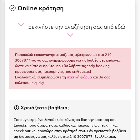
Ε
Online κράτηση
Ελάτη Αρκαδίας
Ξεκινήστε την αναζήτηση σας από εδώ
Ελληνικό Αρκαδίας
Ελούντα Κρήτης
Ερέτρια
Παρακαλώ επικοινωνήστε μαζί μας τηλεφωνικώς στο 210
3007877 για να σας ενημερώσουμε για τις διαθέσιμες επιλογές
Ερμιόνη
ώστε να είστε οι πρώτοι που θα λάβετε τις early booking
προσφορές στις ημερομηνίες που επιθυμείτε!
Εύβοια
Εναλλακτικά, συμπληρώστε τη
σχετική φόρμα
και θα σας
καλέσουμε εμείς!
Ευρυτανία
Ζ
Χρειάζεστε βοήθεια;
Ζαγοροχώρια
Στο συγκεκριμένο ξενοδοχείο κάνεις on line την κράτησή σου.
Επίλεξε πόσα άτομα είστε, καθώς και ημερομηνία check in και
Ζάκυνθος
check out και προχώρα στην κράτησή σου. Εάν χρειαστείς βοήθεια
μη διστάσεις να μας καλέσεις στο 210 3007877. Εναλλακτικά,