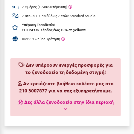
2 Ημέρες (1 Διανυκτέρευση)
Αργολίδα
Ξενοδοχεία 3 Αστέρων
2 άτομα + 1 παιδί έως 2 ετών
Standard Studio
Αριδαία
Ξενοδοχεία 4 Αστέρων
Υπέροχη Τοποθεσία!
ΕΠΙΠΛΕΟΝ Κέρδος έως 10% σε yellows!
Αρκαδία
Ξενοδοχεία 5 Αστέρων
ΑΜΕΣΗ Online κράτηση
Αρκίτσα
Βίλες
Αρτέμιδα
Κρουαζιέρες
Αρχαία Ολυμπία
Δεν υπάρχουν ενεργές προσφορές για
Ενοικιαζόμενα Δωμάτια
το ξενοδοχείο τη δεδομένη στιγμή!
Αστυπάλαια
Διαμερίσματα
Αν χρειάζεστε βοήθεια καλέστε μας στο
Αττική
Studios
210 3007877 για να σας εξυπηρετήσουμε.
Αχαΐα
Boutique Hotels
Δες άλλα ξενοδοχεία στην ίδια περιοχή
Ξενώνες
Β
Camping
Βansko