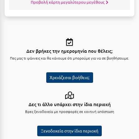
Προβολή χάρτη μεγαλύτερου μεγέθους
Σαμοθράκη
Σάμος
Σαντορίνη
Σέριφος
Σέρρες
Δεν βρήκες την ημερομηνία που θέλεις;
Πες μας τι ψάχνεις και θα κάνουμε ότι μπορούμε για να σε βοηθήσουμε.
Σιθωνία
Σίκινος
Χρειάζεσαι βοήθεια;
Σίφνος
Σκαφιδιά Ηλείας
Δες τι άλλο υπάρχει στην ίδια περιοχή
Σκιάθος
Βρες ξενοδοχεία με προσφορές σε κοντινή απόσταση
Σκόπελος
Ξενοδοχεία στην ίδια περιοχή
Σκύρος