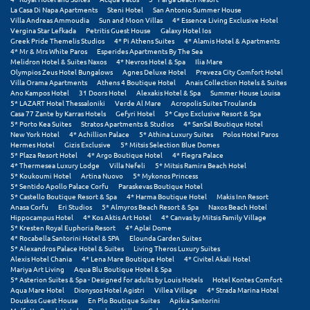
La Casa Di Napa Apartments
Steni Hotel
San Antonio Summer House
Villa Andreas Ammoudia
Sun and Moon Villas
4* Essence Living Exclusive Hotel
Vergina Star Lefkada
Petritis Guest House
Galaxy Hotel Ios
Greek Pride Themelis Studios
4* Pi Athens Suites
4* Alamis Hotel & Apartments
4* Mr & Mrs White Paros
Esperides Apartments By The Sea
Melidron Hotel & Suites Naxos
4* Nevros Hotel & Spa
Ilia Mare
Olympios Zeus Hotel Bungalows
Agnes Deluxe Hotel
Preveza City Comfort Hotel
Villa Orama Apartments
Athens 4 Boutique Hotel
Anais Collection Hotels & Suites
Ano Kampos Hotel
31 Doors Hotel
Alexakis Hotel & Spa
Summer House Louisa
5* LAZART Hotel Thessaloniki
Verde Al Mare
Acropolis Suites Troulanda
Casa 77 Zante by Karras Hotels
Gefyri Hotel
5* Cayo Exclusive Resort & Spa
5* Porto Kea Suites
Stratos Apartments & Studios
4* SanSal Boutique Hotel
New York Hotel
4* Achillion Palace
5* Athina Luxury Suites
Polos Hotel Paros
Hermes Hotel
Gizis Exclusive
5* Mitsis Selection Blue Domes
5* Plaza Resort Hotel
4* Argo Boutique Hotel
4* Flegra Palace
4* Thermesea Luxury Lodge
Villa Nefeli
5* Mitsis Ramira Beach Hotel
5* Koukoumi Hotel
Artina Nuovo
5* Mykonos Princess
5* Sentido Apollo Palace Corfu
Paraskevas Boutique Hotel
5* Castello Boutique Resort & Spa
4* Harma Boutique Hotel
Makis Inn Resort
Anasa Corfu
Eri Studios
5* Almyros Beach Resort & Spa
Naxos Beach Hotel
Hippocampus Hotel
4* Kos Aktis Art Hotel
4* Canvas by Mitsis Family Village
5* Kresten Royal Euphoria Resort
4* Aplai Dome
4* Rocabella Santorini Hotel & SPA
Elounda Garden Suites
5* Alexandros Palace Hotel & Suites
Living Theros Luxury Suites
Alexis Hotel Chania
4* Lena Mare Boutique Hotel
4* Civitel Akali Hotel
Mariya Art Living
Aqua Blu Boutique Hotel & Spa
5* Asterion Suites & Spa - Designed for adults by Louis Hotels
Hotel Kontes Comfort
Aqua Mare Hotel
Dionysos Hotel Agistri
Villea Village
4* Strada Marina Hotel
Douskos Guest House
En Plo Boutique Suites
Apikia Santorini