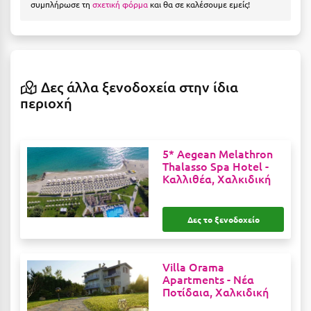
συμπλήρωσε τη
σχετική φόρμα
και θα σε καλέσουμε εμείς!
Η
Ηλεία
Ηράκλειο
Δες άλλα ξενοδοχεία στην ίδια
Θ
περιοχή
Θάσος
5* Aegean Melathron
Θεσσαλονίκη
Thalasso Spa Hotel -
Καλλιθέα, Χαλκιδική
Ι
Ιεράπετρα
Δες το ξενοδοχείο
Ιθάκη
Villa Orama
Ικαρία
Apartments -
Νέα
Ποτίδαια, Χαλκιδική
Ίος