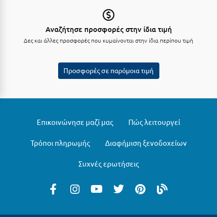
Σούνιο
Σπάρτη
Αναζήτησε προσφορές στην ίδια τιμή
Δες και άλλες προσφορές που κυμαίνονται στην ίδια περίπου τιμή
Σπέτσες
Σποράδες
Προσφορές σε παρόμοια τιμή
Σύβοτα
Σύμη
Σύρος
Επικοινώνησε μαζί μας
Πώς λειτουργεί
Σχοινούσα
Τρόποι πληρωμής
Διαφήμιση ξενοδοχείων
Τ
Συχνές ερωτήσεις
Τζουμέρκα
Τήνος