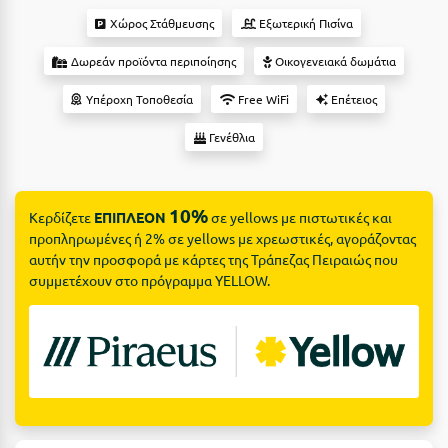
Suites
Βόλος
Χώρος Στάθμευσης
Εξωτερική Πισίνα
Βραχάτι Κορινθίας
Δωρεάν προϊόντα περιποίησης
Οικογενειακά δωμάτια
Βυτίνα
Δες όλες τις προσφορές
Υπέροχη Τοποθεσία
Free WiFi
Επέτειος
Γ
Δες όλα τα πακέτα διακοπών
Γενέθλια
Γαλαξiδι
10%
Γλυφάδα
Κερδίζετε
ΕΠΙΠΛΕΟΝ
σε yellows με πιστωτικές και
προπληρωμένες ή 2% σε yellows με χρεωστικές, αγοράζοντας
Γρεβενά
αυτήν την προσφορά με κάρτες της Τράπεζας Πειραιώς που
συμμετέχουν στο πρόγραμμα YELLOW.
Γύθειο
Δ
Δελφοί
Διακοπτό