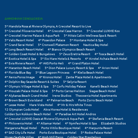
Τολό
Τριζόνια Φωκίδος
ΔΗΜΟΦΙΛΗ ΞΕΝΟΔΟΧΕΙΑ
Τρίκαλα
5* Mandola Rosa at Riviera Olympia, A Grecotel Resort to Live
5* Grecotel Filoxenia Hotel
4* Grecotel Casa Marron
5* Grecotel LUXME Kos
4* Grecotel Marine Palace & Aqua Park
5* Mitsis Galini Wellness Spa & Resort
Τρίκαλα Κορινθίας
5* Valis Resort Hotel
4* Poseidon Palace
5* Montana Hotel & Spa
5* Grand Serai Hotel
5* Cronwell Platamon Resort
Nautica Bay Hotel
Τρίπολη
4* Long Beach Resort Hotel
4* Bianco Olympico Beach Resort
4* Golden Coast Hotel & Bungalows
5* Zeus Eretria Resort
4* Tosca Beach Hotel
4* Exotica Hotel & Spa
5* Ilio Mare Hotels & Resorts
4* Airotel Achaia Beach Hotel
Τυρός
4* Evia Riviera Resort
4* AKS Porto Heli
4* Grand Platon Hotel
4* Maranton Beach Hotel
5* Dion Palace Luxury Resort & Spa
4* Arion Hotel
4* Florida Blue Bay
5* Blue Lagoon Princess
4* Klelia Beach Hotel
Υ
4* Xenia Poros Image
4* Kronos Hotel
Zante Plaza Hotel & Apartments
4* Dolphin Bay Seaside Resort & Suites
5* Selyria Resort
4* Olympic Village Hotel & Spa
5* Corfu Holiday Palace
Kanelli Beach Hotel
Ύδρα
4* Mouzaki Palace Hotel & Spa
5* Porto Carras Meliton
Siagas Beach Hotel
4* Alykanas Beach Grand Hotel
Irene Studios
Theoxenia Hotel Apartments
4* Brown Beach Evia Island
4* Palmariva Beach
Porto Zorro Beach Hotel
Φ
4* Lesse Hotel
Mare Vista Hotel
4* Mr & Mrs White Tinos
12 Olympian Gods Hotel
Akra Morea Hotel & Residences
Golden Sun Kokkoni Beach Hotel
4* Paradise Art Hotel Andros
Φιλιατρά Μεσσηνίας
4* Grecotel LUXME Oasis at Riviera Olympia & Aqua Park
4* Stefania Beach Resort
4* Philoxenia Hotel
4* Altamar Hotel
4* Nymfes Hotel & Spa
Elizabeth Studios
Φλώρινα
Margarona Royal Hotel
Porto Vitilo Boutique Hotel
4* Marpunta Resort
4* SAZ City Life Hotel
Porto Evia Boutique Hotel
5* Rodos Palace Hotel
Muses SeaSide Villas
4* High Mill Paros
Golden Star Praxitelous