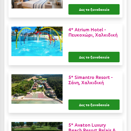
Λευκάδα
Δες το ξενοδοχείο
Λήμνος
Λίμνη Πλαστήρα
4* Atrium Hotel -
Πευκοχώρι, Χαλκιδική
Λιτόχωρο
Λουτρά Πόζαρ
Λουτρά Υπάτης
Δες το ξενοδοχείο
Λουτράκι
5* Simantro Resort -
Λούτσα
Σάνη, Χαλκιδική
Μ
Δες το ξενοδοχείο
Μάνη
Μαραθώνας Αττικής
5* Avaton Luxury
Μαρώνεια
Beach Resort Relais &