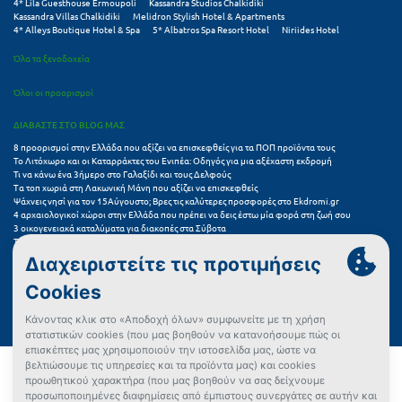
4* Lila Guesthouse Ermoupoli
Kassandra Studios Chalkidiki
Kassandra Villas Chalkidiki
Melidron Stylish Hotel & Apartments
4* Alleys Boutique Hotel & Spa
5* Albatros Spa Resort Hotel
Niriides Hotel
Όλα τα ξενοδοχεία
Όλοι οι προορισμοί
ΔΙΑΒΑΣΤΕ ΣΤΟ BLOG ΜΑΣ
8 προορισμοί στην Ελλάδα που αξίζει να επισκεφθείς για τα ΠΟΠ προϊόντα τους
Το Λιτόχωρο και οι Καταρράκτες του Ενιπέα: Οδηγός για μια αξέχαστη εκδρομή
Τι να κάνω ένα 3ήμερο στο Γαλαξίδι και τους Δελφούς
Τα τοπ χωριά στη Λακωνική Μάνη που αξίζει να επισκεφθείς
Ψάχνεις νησί για τον 15Αύγουστο; Βρες τις καλύτερες προσφορές στο Ekdromi.gr
4 αρχαιολογικοί χώροι στην Ελλάδα που πρέπει να δεις έστω μία φορά στη ζωή σου
3 οικογενειακά καταλύματα για διακοπές στα Σύβοτα
Τα 11 καλύτερα καλοκαιρινά resorts στην Ελλάδα
7 μικρά ελληνικά νησιά για αξέχαστες καλοκαιρινές διακοπές
5+1 ινσταγκραμικές παραλίες στην Ελλάδα που αξίζουν μια θέση στο feed σου
Συχνές Ερωτήσεις (FAQs) για Ξενοδοχεία
Όροι χρήσης
Πολιτική Προστασίας Προσωπικών Δεδομένων
Πολιτική Cookies
Πώς μπορώ να αγοράσω;