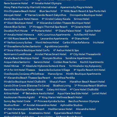
Φοινικούντα
Favie Suzanne Hotel
4* Amalia Hotel Olympia
Moxy Patra Marina by Marriott International
Apanemia by Flegra Hotels
Mrs Chryssana Beach Hotel
Blue Sea Hotel
5* Nikki Beach Resort & Spa Porto Heli
Χ
Akroyali Hotel
4* Karras Grande Resort Zakynthos
Oniropetra Boutique Hotel
Aeolis Boutique Hotel Naxos
4* Airotel Galaxy Kavala
Sirines Hotel
4* Dioni Boutique Hotel
5* Alexandra Golden Thassos Boutique Hotel
Χαλκίδα
Above Blue Suites
5* Miraggio Thermal Spa Resort
4* Cezaria Hotel
Douskos Port House
4* Portaria Hotel
4* Diana Palace Hotel
Egilion Hotel
4* Amalia Hotel Meteora
ADG Luxurious Apartments
Achilles Hill Hotel
Χαλκιδική
4* 100 Rizes Seaside Resort
Leonardos Apartments
4* Diana Hotel
4* Neikos Luxury Suites
Mont Helmos Hotel
Garbis Villas Kefalonia
Iris Hotel
Χανιά
4* Iliovasilema Suites Santorini
Agroktima Leonidio
4* Siora Vittoria Boutique Hotel Corfu
4* Aelius Hotel & Spa
Semiramis Guesthouse
Airotel Patras Smart Hotel
4* City Hotel Thessaloniki
Χερσόνησος
Paralia Beach Boutique Hotel
Dionysis Studios
Sunshine Apartments
Acqua Vatos Santorini
Saronis Hotel
Golden Rose Suites
Kochili Apartments
Χερσόνησος Άθως
Hotel Ntinas
5* Absolute Mykonos Suites & More
Το Μπαλκόνι της Αγόριανης
4* A For Art Hotel Thassos
Searocks Exclusive Village
4* Apollo Resort Art Hotel
Οικολογικός Ξενώνας «Philothea»
Manos Syros
Minthi Boutique Apartments
Χίος
4* Alexandra Beach Thassos Spa Resort
Acrothea Perdika
Mirabilia Boutique Hotel Chalkidiki
Ithaca's Poem
Marathon Beach Resort Hotel
Χράνοι Μεσσηνίας
Gera's Olive Grove (Elaionas Tis Geras)
Skiathos Living
5* Princess Resort Skiathos
Racconto Boutique Design Hotel
Galaxy Art Hotel
4* Core Hotel Chalkidiki
Artina Hotel
4* Belvedere Aeolis Hotel
Aqua Mare Sea Side Hotel
Loriet Hotel
Koukounari Rooms Agistri
4* King Maron Wellness Beach Hotel
Ψ
Sunny Bay Hotel Crete
4* Princess Kyniska Suites
Bacchus Pension Olympia
Studios River
4* Airotel Alexandros Hotel
Aphrodite Studios
Ψαθόπυργος
4* Akti Ouranoupoli Beach Resort
Mediterranee Hotel
Alexandra Hotel
4* Las Hotel & Spa
Anastassiou Hotel
Kyparissia Beach Hotel
4* Royal Hotel and Suites
Acqua Vatos
5* Parga Beach Resort