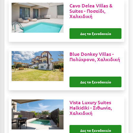
Κοζάνη
Cavo Delea Villas &
Suites -
Ποσείδι,
Κοκκώνι Κορινθίας
Χαλκιδική
Κομοτηνή
Δες το ξενοδοχείο
Κόνιτσα
Κόρινθος
Blue Donkey Villas -
Πολύχρονο, Χαλκιδική
Κορώνη
Κουρούτα Ηλείας
Κουφονήσια
Δες το ξενοδοχείο
Κρήτη
Vista Luxury Suites
Κρουαζιέρες
Halkidiki -
Σιθωνία,
Χαλκιδική
Κύθηρα
Κυλλήνη
Δες το ξενοδοχείο