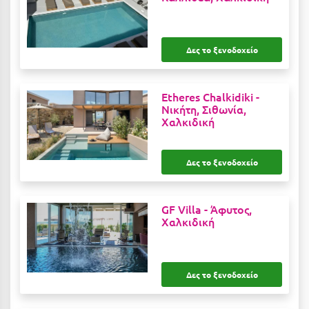
Καρδίτσα
Κάρπαθος
Δες το ξενοδοχείο
Καρπενήσι
Κάρυστος
Etheres Chalkidiki -
Κάσος
Νικήτη, Σιθωνία,
Χαλκιδική
Κασσάνδρα
Καστοριά
Δες το ξενοδοχείο
Κατερίνη
GF Villa -
Άφυτος,
Κέα - Τζιά
Χαλκιδική
Κερατέα
Κέρκυρα
Δες το ξενοδοχείο
Κεφαλονιά