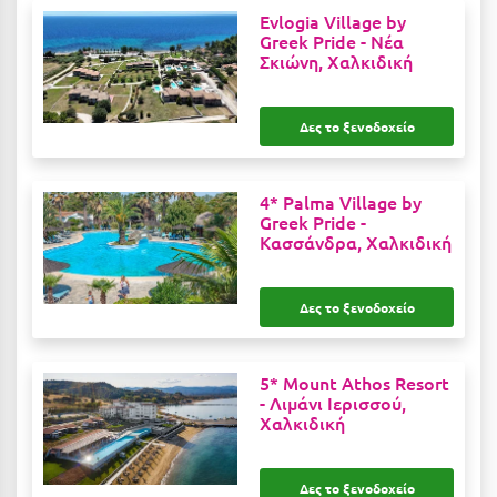
Evlogia Village by
Greek Pride -
Νέα
Μυστράς
Σκιώνη, Χαλκιδική
Μυτιλήνη
Δες το ξενοδοχείο
Ν
Νάξος
4* Palma Village by
Greek Pride -
Νάουσα
Κασσάνδρα, Χαλκιδική
Ναυπακτία
Δες το ξενοδοχείο
Ναύπλιο
Νέα Μάκρη
5* Mount Athos Resort
Νέα Στύρα Εύβοιας
-
Λιμάνι Ιερισσού,
Χαλκιδική
Νέοι Πόροι Πιερίας
Ξ
Δες το ξενοδοχείο