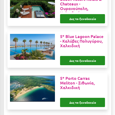
Chateaux -
Μεθώνη
Ουρανούπολη,
Χαλκιδική
Μεσολόγγι
Δες το ξενοδοχείο
Μεσσηνία
5* Blue Lagoon Palace
Μετέωρα
-
Καλύβες Πολυγύρου,
Χαλκιδική
Μέτσοβο
Μήλος
Δες το ξενοδοχείο
Μονεμβασιά
Μουζάκι
5* Porto Carras
Meliton -
Σιθωνία,
Μπαλί Κρήτης
Χαλκιδική
Μπάνσκο
Δες το ξενοδοχείο
Μπούκα Μεσσηνίας
Μύκονος