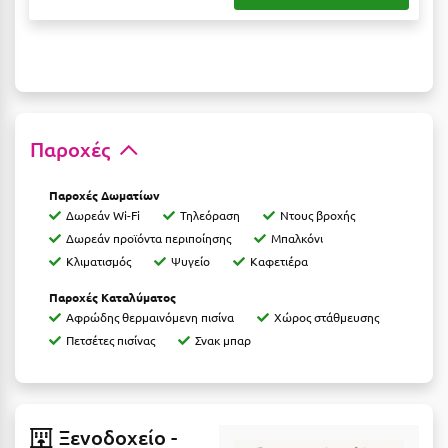
Ξυλόκαστρο
Ο
Ορεινή Αρκαδία
Παροχές
Ορεινή Ναυπακτία
Παροχές Δωματίων
Π
Δωρεάν Wi-Fi
Τηλεόραση
Ντους βροχής
Δωρεάν προϊόντα περιποίησης
Μπαλκόνι
Πάλαιρος
Κλιματισμός
Ψυγείο
Καφετιέρα
Παξοί
Παροχές Καταλύματος
Αφρώδης θερμαινόμενη πισίνα
Χώρος στάθμευσης
Παραλία Κατερίνης
Πετσέτες πισίνας
Σνακ μπαρ
Παραλία Λιτοχώρου
Παράλιο Άστρος
Ξενοδοχείο -