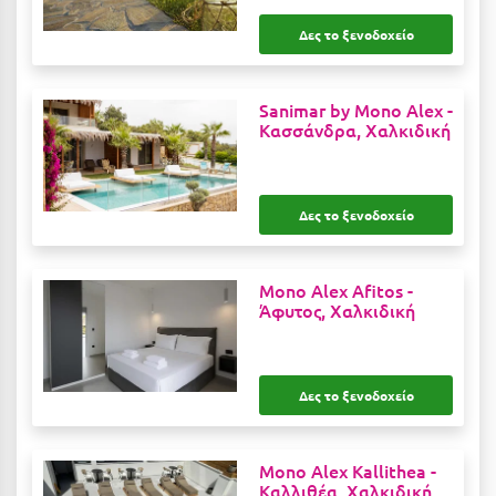
Ιωάννινα
Δες το ξενοδοχείο
Κ
Sanimar by Mono Alex -
Καβάλα
Κασσάνδρα, Χαλκιδική
Καλάβρυτα
Καλαμάτα
Δες το ξενοδοχείο
Κάλαμος
Mono Alex Afitos -
Καλαμπάκα
Άφυτος, Χαλκιδική
Κάλυμνος
Καμένα Βούρλα
Δες το ξενοδοχείο
Καρδάμαινα
Καρδαμύλη
Mono Alex Kallithea -
Καλλιθέα, Χαλκιδική