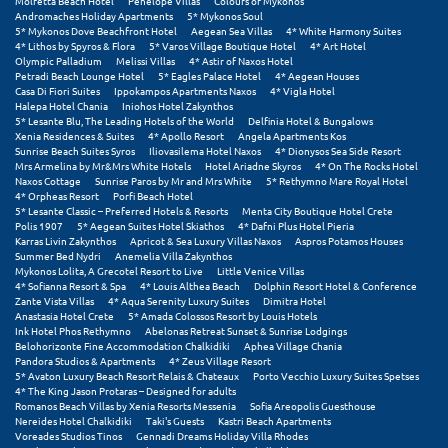
Molfetta Beach Hotel
Penelope Villas
Colours of Mykonos
Andromaches Holiday Apartments
5* Mykonos Soul
5* Mykonos Dove Beachfront Hotel
Aegean Sea Villas
4* White Harmony Suites
4* Lithos by Spyros & Flora
5* Varos Village Boutique Hotel
4* Art Hotel
Olympic Palladium
Melissi Villas
4* Astir of Naxos Hotel
Petradi Beach Lounge Hotel
5* Eagles Palace Hotel
4* Aegean Houses
Casa Di Fiori Suites
Ippokampos Apartments Naxos
4* Vigla Hotel
Halepa Hotel Chania
Iniohos Hotel Zakynthos
5* Lesante Blu, The Leading Hotels of the World
Delfinia Hotel & Bungalows
Xenia Residences & Suites
4* Apollo Resort
Angela Apartments Kos
Sunrise Beach Suites Syros
Iliovasilema Hotel Naxos
4* Dionysos Sea Side Resort
Mrs Armelina by Mr&Mrs White Hotels
Hotel Ariadne Skyros
4* On The Rocks Hotel
Naxos Cottage
Sunrise Paros by Mr and Mrs White
5* Rethymno Mare Royal Hotel
4* Orpheas Resort
Porfi Beach Hotel
5* Lesante Classic – Preferred Hotels & Resorts
Menta City Boutique Hotel Crete
Polis 1907
5* Aegean Suites Hotel Skiathos
4* Dafni Plus Hotel Pieria
Karras Livin Zakynthos
Apricot & Sea Luxury Villas Naxos
Aspros Potamos Houses
Summer Bed Nydri
Anemelia Villa Zakynthos
Mykonos Lolita, A Grecotel Resort to Live
Little Venice Villas
4* Sofianna Resort & Spa
4* Louis Althea Beach
Dolphin Resort Hotel & Conference
Zante Vista Villas
4* Aqua Serenity Luxury Suites
Dimitra Hotel
Anastasia Hotel Crete
5* Amada Colossos Resort by Louis Hotels
Ink Hotel Phos Rethymno
Abelonas Retreat Sunset & Sunrise Lodgings
Belohorizonte Fine Accommodation Chalkidiki
Aphea Village Chania
Pandora Studios & Apartments
4* Zeus Village Resort
5* Avaton Luxury Beach Resort Relais & Chateaux
Porto Vecchio Luxury Suites Spetses
4* The King Jason Protaras – Designed for adults
Romanos Beach Villas by Xenia Resorts Messenia
Sofia Areopolis Guesthouse
Nereides Hotel Chalkidiki
Taki's Guests
Kastri Beach Apartments
Voreades Studios Tinos
Gennadi Dreams Holiday Villa Rhodes