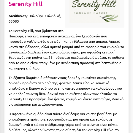
Πάργα
Serenity Hill
Παρνασσός
Διεύθυνση:
Παλιούρι, Χαλκιδική,
63085
Πάρος
Το Serenity Hill, που βρίσκεται στο
Πάτμος
Παλιούρι, είναι ένα εκπληκτικό ανακαινισμένο ξενοδοχείο που
προσφέρει γαλήνια θέα στη φύση και τη θάλασσα από μακριά. Αρκετά
Πάτρα
κοντά στη θάλασσα, αλλά αρκετά μακριά από τη φασαρία του χωριού, το
ξενοδοχείο διαθέτει έναν καταπράσινο κήπο, μια αφρώδη κεντρική
Παύλιανη
θερμαινόμενη πισίνα και 21 πρόσφατα σχεδιασμένα δωμάτια, το καθένα
από τα οποία είναι φτιαγμένο με σχολαστική προσοχή στη λεπτομέρεια
Πειραιάς
και κομψή επίπλωση.
Τα έξυπνα δωμάτια διαθέτουν ντους βροχής, κουρτίνες συσκότισης,
Πελοπόννησος
δωρεάν προϊόντα περιποίησης, φρέσκα λευκά είδη και ιδιωτικά
μπαλκόνια ή βεράντες όπου οι επισκέπτες μπορούν να χαλαρώσουν και
Πήλιο
να απολαύσουν τη θέα. Ιδανικό για επισκέπτες όλων των ηλικιών, το
Serenity Hill προσφέρει ένα ήσυχο, κομψό και άνετο καταφύγιο, ιδανικό
Πιερία
για χαλάρωση και αναζωογόνηση.
Πλαταμώνας
Η αφοσιωμένη ομάδα είναι πάντα διαθέσιμη για να σας βοηθήσει με
οποιαδήποτε ερώτηση, εξασφαλίζοντας μια ομαλή και ευχάριστη
Πλύτρα Λακωνίας
διαμονή, ενώ ο χώρος στάθμευσης γύρω από το ακίνητο είναι πάντα
διαθέσιμος, ολοκληρώνοντας την αίσθηση ότι το Serenity Hill είναι το