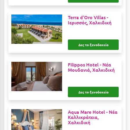
Κύμη Ευβοίας
Κυπαρισσία
Terra d'Oro Villas -
Ιερισσός, Χαλκιδική
Κύπρος
Κως
Δες το ξενοδοχείο
Λ
Filippos Hotel -
Νέα
Λαγκάδια
Μουδανιά, Χαλκιδική
Λακόπετρα Αχαΐας
Λακωνία
Δες το ξενοδοχείο
Λασίθι
Λεπτοκαρυά
Aqua Mare Hotel -
Νέα
Καλλικράτεια,
Λέσβος
Χαλκιδική