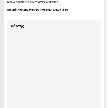
τέλειο σημείο για ξέγνοιαστες διακοπές!
Πόρος
Αρ. Ειδικού Σήματος ΕΟΤ: 0938Κ123Κ0718601
Πόρτο Χέλι
Πρέβεζα
Χάρτης
Πύλος
Πύργος
Ρ
Ρέθυμνο
Ρίο
Ρόδος
Σ
Σαλαμίνα