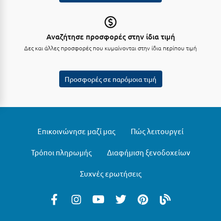
Σαμοθράκη
Σάμος
Αναζήτησε προσφορές στην ίδια τιμή
Σαντορίνη
Δες και άλλες προσφορές που κυμαίνονται στην ίδια περίπου τιμή
Σέριφος
Προσφορές σε παρόμοια τιμή
Σέρρες
Σιθωνία
Σίκινος
Επικοινώνησε μαζί μας
Πώς λειτουργεί
Σίφνος
Τρόποι πληρωμής
Διαφήμιση ξενοδοχείων
Σκαφιδιά Ηλείας
Συχνές ερωτήσεις
Σκιάθος
Σκόπελος
Σκύρος