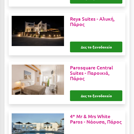
Λευκάδα
Λήμνος
Reya Suites -
Αλυκή,
Πάρος
Λίμνη Πλαστήρα
Λιτόχωρο
Λουτρά Πόζαρ
Δες το ξενοδοχείο
Λουτρά Υπάτης
Parosquare Central
Λουτράκι
Suites -
Παροικιά,
Πάρος
Λούτσα
Μ
Δες το ξενοδοχείο
Μάνη
4* Mr & Mrs White
Μαραθώνας Αττικής
Paros -
Νάουσα, Πάρος
Μαρώνεια