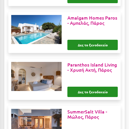
Ιωάννινα
Amalgam Homes Paros
Κ
-
Αμπελάς, Πάρος
Καβάλα
Καλάβρυτα
Δες το ξενοδοχείο
Καλαμάτα
Paranthos Island Living
Κάλαμος
-
Χρυσή Ακτή, Πάρος
Καλαμπάκα
Κάλυμνος
Δες το ξενοδοχείο
Καμένα Βούρλα
Καρδάμαινα
SummerSalt Villa -
Μώλος, Πάρος
Καρδαμύλη