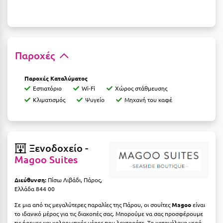
Ξυλόκαστρο
Ο
Παροχές
Ορεινή Αρκαδία
Παροχές Καταλύματος
Ορεινή Ναυπακτία
Εστιατόριο
Wi-Fi
Χώρος στάθμευσης
Κλιματισμός
Ψυγείο
Μηχανή του καφέ
Π
Πάλαιρος
Ξενοδοχείο -
Παξοί
Magoo Suites
Παραλία Κατερίνης
Διεύθυνση:
Πίσω Λιβάδι, Πάρος,
Παραλία Λιτοχώρου
Ελλάδα 844 00
Παράλιο Άστρος
Σε μια από τις μεγαλύτερες παραλίες της Πάρου, οι σουίτες
Magoo
είναι
το ιδανικό μέρος για τις διακοπές σας. Μπορούμε να σας προσφέρουμε
τις ήρεμες και χαλαρωτικές μέρες που λαχταράτε. Τα καταγάλανα νερά