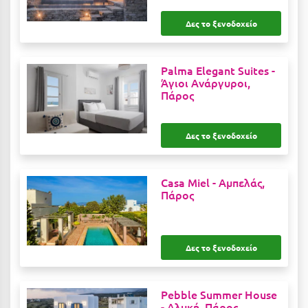
Καρδίτσα
Δες το ξενοδοχείο
Κάρπαθος
Καρπενήσι
Palma Elegant Suites -
Κάρυστος
Άγιοι Ανάργυροι,
Πάρος
Κάσος
Κασσάνδρα
Δες το ξενοδοχείο
Καστοριά
Casa Miel -
Αμπελάς,
Κατερίνη
Πάρος
Κέα - Τζιά
Κερατέα
Δες το ξενοδοχείο
Κέρκυρα
Κεφαλονιά
Pebble Summer House
-
Αλυκή, Πάρος