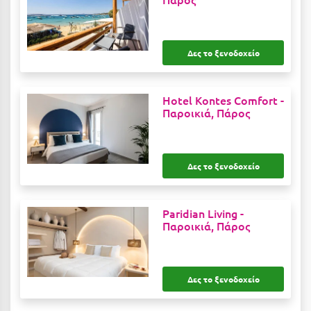
Μυστράς
Μυτιλήνη
Δες το ξενοδοχείο
Ν
Hotel Kontes Comfort -
Παροικιά, Πάρος
Νάξος
Νάουσα
Δες το ξενοδοχείο
Ναυπακτία
Ναύπλιο
Paridian Living -
Νέα Μάκρη
Παροικιά, Πάρος
Νέα Στύρα Εύβοιας
Νέοι Πόροι Πιερίας
Δες το ξενοδοχείο
Ξ