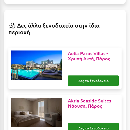
Η
Ηλεία
Δες άλλα ξενοδοχεία στην ίδια
Ηράκλειο
περιοχή
Θ
Aelia Paros Villas -
Θάσος
Χρυσή Ακτή, Πάρος
Θεσσαλονίκη
Ι
Δες το ξενοδοχείο
Ιεράπετρα
Akria Seaside Suites -
Ιθάκη
Νάουσα, Πάρος
Ικαρία
Ίος
Δες το ξενοδοχείο