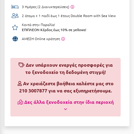
3 Ημέρες (2 Διανυκτερεύσεις)
Αργολίδα
Ξενοδοχεία 3 Αστέρων
2 άτομα + 1 παιδί έως 1 έτους
Double Room with Sea View
Αριδαία
Ξενοδοχεία 4 Αστέρων
Κοντά στην Παραλία!
ΕΠΙΠΛΕΟΝ Κέρδος έως 10% σε yellows!
Αρκαδία
Ξενοδοχεία 5 Αστέρων
ΑΜΕΣΗ Online κράτηση
Αρκίτσα
Βίλες
Αρτέμιδα
Κρουαζιέρες
Αρχαία Ολυμπία
Δεν υπάρχουν ενεργές προσφορές για
Ενοικιαζόμενα Δωμάτια
το ξενοδοχείο τη δεδομένη στιγμή!
Αστυπάλαια
Διαμερίσματα
Αν χρειάζεστε βοήθεια καλέστε μας στο
Αττική
Studios
210 3007877 για να σας εξυπηρετήσουμε.
Αχαΐα
Boutique Hotels
Δες άλλα ξενοδοχεία στην ίδια περιοχή
Ξενώνες
Β
Camping
Βansko