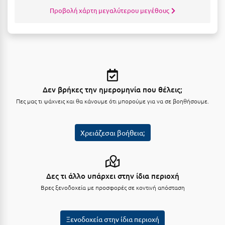
Πόρος
Προβολή χάρτη μεγαλύτερου μεγέθους
Πόρτο Χέλι
Πρέβεζα
Πύλος
Πύργος
Δεν βρήκες την ημερομηνία που θέλεις;
Πες μας τι ψάχνεις και θα κάνουμε ότι μπορούμε για να σε βοηθήσουμε.
Ρ
Ρέθυμνο
Χρειάζεσαι βοήθεια;
Ρίο
Ρόδος
Δες τι άλλο υπάρχει στην ίδια περιοχή
Βρες ξενοδοχεία με προσφορές σε κοντινή απόσταση
Σ
Σαλαμίνα
Ξενοδοχεία στην ίδια περιοχή