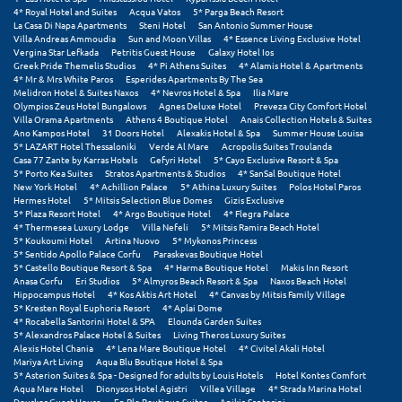
Φοινικούντα
4* Royal Hotel and Suites
Acqua Vatos
5* Parga Beach Resort
La Casa Di Napa Apartments
Steni Hotel
San Antonio Summer House
Villa Andreas Ammoudia
Sun and Moon Villas
4* Essence Living Exclusive Hotel
Χ
Vergina Star Lefkada
Petritis Guest House
Galaxy Hotel Ios
Greek Pride Themelis Studios
4* Pi Athens Suites
4* Alamis Hotel & Apartments
4* Mr & Mrs White Paros
Esperides Apartments By The Sea
Χαλκίδα
Melidron Hotel & Suites Naxos
4* Nevros Hotel & Spa
Ilia Mare
Olympios Zeus Hotel Bungalows
Agnes Deluxe Hotel
Preveza City Comfort Hotel
Villa Orama Apartments
Athens 4 Boutique Hotel
Anais Collection Hotels & Suites
Χαλκιδική
Ano Kampos Hotel
31 Doors Hotel
Alexakis Hotel & Spa
Summer House Louisa
5* LAZART Hotel Thessaloniki
Verde Al Mare
Acropolis Suites Troulanda
Χανιά
Casa 77 Zante by Karras Hotels
Gefyri Hotel
5* Cayo Exclusive Resort & Spa
5* Porto Kea Suites
Stratos Apartments & Studios
4* SanSal Boutique Hotel
New York Hotel
4* Achillion Palace
5* Athina Luxury Suites
Polos Hotel Paros
Χερσόνησος
Hermes Hotel
5* Mitsis Selection Blue Domes
Gizis Exclusive
5* Plaza Resort Hotel
4* Argo Boutique Hotel
4* Flegra Palace
Χερσόνησος Άθως
4* Thermesea Luxury Lodge
Villa Nefeli
5* Mitsis Ramira Beach Hotel
5* Koukoumi Hotel
Artina Nuovo
5* Mykonos Princess
5* Sentido Apollo Palace Corfu
Paraskevas Boutique Hotel
Χίος
5* Castello Boutique Resort & Spa
4* Harma Boutique Hotel
Makis Inn Resort
Anasa Corfu
Eri Studios
5* Almyros Beach Resort & Spa
Naxos Beach Hotel
Χράνοι Μεσσηνίας
Hippocampus Hotel
4* Kos Aktis Art Hotel
4* Canvas by Mitsis Family Village
5* Kresten Royal Euphoria Resort
4* Aplai Dome
4* Rocabella Santorini Hotel & SPA
Elounda Garden Suites
Ψ
5* Alexandros Palace Hotel & Suites
Living Theros Luxury Suites
Alexis Hotel Chania
4* Lena Mare Boutique Hotel
4* Civitel Akali Hotel
Mariya Art Living
Aqua Blu Boutique Hotel & Spa
Ψαθόπυργος
5* Asterion Suites & Spa - Designed for adults by Louis Hotels
Hotel Kontes Comfort
Aqua Mare Hotel
Dionysos Hotel Agistri
Villea Village
4* Strada Marina Hotel
Douskos Guest House
En Plo Boutique Suites
Apikia Santorini