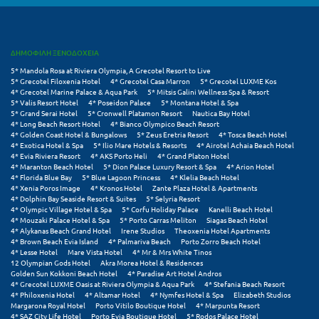
Σούνιο
Σπάρτη
ΔΗΜΟΦΙΛΗ ΞΕΝΟΔΟΧΕΙΑ
Σπέτσες
5* Mandola Rosa at Riviera Olympia, A Grecotel Resort to Live
5* Grecotel Filoxenia Hotel
4* Grecotel Casa Marron
5* Grecotel LUXME Kos
4* Grecotel Marine Palace & Aqua Park
5* Mitsis Galini Wellness Spa & Resort
Σποράδες
5* Valis Resort Hotel
4* Poseidon Palace
5* Montana Hotel & Spa
5* Grand Serai Hotel
5* Cronwell Platamon Resort
Nautica Bay Hotel
Σύβοτα
4* Long Beach Resort Hotel
4* Bianco Olympico Beach Resort
4* Golden Coast Hotel & Bungalows
5* Zeus Eretria Resort
4* Tosca Beach Hotel
4* Exotica Hotel & Spa
5* Ilio Mare Hotels & Resorts
4* Airotel Achaia Beach Hotel
Σύμη
4* Evia Riviera Resort
4* AKS Porto Heli
4* Grand Platon Hotel
4* Maranton Beach Hotel
5* Dion Palace Luxury Resort & Spa
4* Arion Hotel
Σύρος
4* Florida Blue Bay
5* Blue Lagoon Princess
4* Klelia Beach Hotel
4* Xenia Poros Image
4* Kronos Hotel
Zante Plaza Hotel & Apartments
4* Dolphin Bay Seaside Resort & Suites
5* Selyria Resort
Σχοινούσα
4* Olympic Village Hotel & Spa
5* Corfu Holiday Palace
Kanelli Beach Hotel
4* Mouzaki Palace Hotel & Spa
5* Porto Carras Meliton
Siagas Beach Hotel
4* Alykanas Beach Grand Hotel
Irene Studios
Theoxenia Hotel Apartments
Τ
4* Brown Beach Evia Island
4* Palmariva Beach
Porto Zorro Beach Hotel
4* Lesse Hotel
Mare Vista Hotel
4* Mr & Mrs White Tinos
12 Olympian Gods Hotel
Akra Morea Hotel & Residences
Τζουμέρκα
Golden Sun Kokkoni Beach Hotel
4* Paradise Art Hotel Andros
4* Grecotel LUXME Oasis at Riviera Olympia & Aqua Park
4* Stefania Beach Resort
Τήνος
4* Philoxenia Hotel
4* Altamar Hotel
4* Nymfes Hotel & Spa
Elizabeth Studios
Margarona Royal Hotel
Porto Vitilo Boutique Hotel
4* Marpunta Resort
4* SAZ City Life Hotel
Porto Evia Boutique Hotel
5* Rodos Palace Hotel