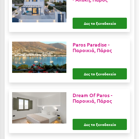
Κοζάνη
Κοκκώνι Κορινθίας
Δες το ξενοδοχείο
Κομοτηνή
Κόνιτσα
Paros Paradise -
Παροικιά, Πάρος
Κόρινθος
Κορώνη
Κουρούτα Ηλείας
Δες το ξενοδοχείο
Κουφονήσια
Dream Of Paros -
Κρήτη
Παροικιά, Πάρος
Κρουαζιέρες
Κύθηρα
Δες το ξενοδοχείο
Κυλλήνη