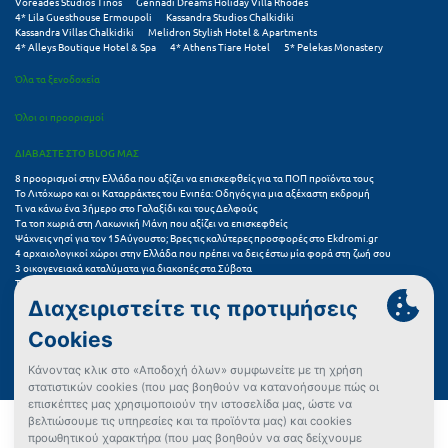
Voreades Studios Tinos
Gennadi Dreams Holiday Villa Rhodes
4* Lila Guesthouse Ermoupoli
Kassandra Studios Chalkidiki
Kassandra Villas Chalkidiki
Melidron Stylish Hotel & Apartments
4* Alleys Boutique Hotel & Spa
4* Athens Tiare Hotel
5* Pelekas Monastery
Όλα τα ξενοδοχεία
Όλοι οι προορισμοί
ΔΙΑΒΑΣΤΕ ΣΤΟ BLOG ΜΑΣ
8 προορισμοί στην Ελλάδα που αξίζει να επισκεφθείς για τα ΠΟΠ προϊόντα τους
Το Λιτόχωρο και οι Καταρράκτες του Ενιπέα: Οδηγός για μια αξέχαστη εκδρομή
Τι να κάνω ένα 3ήμερο στο Γαλαξίδι και τους Δελφούς
Τα τοπ χωριά στη Λακωνική Μάνη που αξίζει να επισκεφθείς
Ψάχνεις νησί για τον 15Αύγουστο; Βρες τις καλύτερες προσφορές στο Ekdromi.gr
4 αρχαιολογικοί χώροι στην Ελλάδα που πρέπει να δεις έστω μία φορά στη ζωή σου
3 οικογενειακά καταλύματα για διακοπές στα Σύβοτα
Τα 11 καλύτερα καλοκαιρινά resorts στην Ελλάδα
7 μικρά ελληνικά νησιά για αξέχαστες καλοκαιρινές διακοπές
5+1 ινσταγκραμικές παραλίες στην Ελλάδα που αξίζουν μια θέση στο feed σου
Συχνές Ερωτήσεις (FAQs) για Ξενοδοχεία
Όροι χρήσης
Πολιτική Προστασίας Προσωπικών Δεδομένων