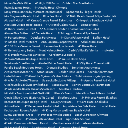
Τολό
Muses SeaSide Villas
4* High Mill Paros
Golden Star Praxitelous
Favie Suzanne Hotel
4* Amalia Hotel Olympia
Τριζόνια Φωκίδος
Moxy Patra Marina by Marriott International
Apanemia by Flegra Hotels
Mrs Chryssana Beach Hotel
Blue Sea Hotel
5* Nikki Beach Resort & Spa Porto Heli
Akroyali Hotel
4* Karras Grande Resort Zakynthos
Oniropetra Boutique Hotel
Τρίκαλα
Aeolis Boutique Hotel Naxos
4* Airotel Galaxy Kavala
Sirines Hotel
4* Dioni Boutique Hotel
5* Alexandra Golden Thassos Boutique Hotel
Above Blue Suites
4* Cezaria Hotel
5* Miraggio Thermal Spa Resort
Τρίκαλα Κορινθίας
4* Portaria Hotel
Douskos Port House
4* Diana Palace Hotel
Egilion Hotel
4* Amalia Hotel Meteora
ADG Luxurious Apartments
Achilles Hill Hotel
Τρίπολη
4* 100 Rizes Seaside Resort
Leonardos Apartments
4* Diana Hotel
4* Neikos Luxury Suites
Mont Helmos Hotel
Garbis Villas Kefalonia
Iris Hotel
4* Iliovasilema Suites Santorini
Agroktima Leonidio
Τυρός
4* Siora Vittoria Boutique Hotel Corfu
4* Aelius Hotel & Spa
Semiramis Guesthouse
Airotel Patras Smart Hotel
4* City Hotel Thessaloniki
Paralia Beach Boutique Hotel
Dionysis Studios
Sunshine Apartments
Υ
Acqua Vatos Santorini
Saronis Hotel
Golden Rose Suites
Kochili Apartments
Hotel Ntinas
5* Absolute Mykonos Suites & More
Το Μπαλκόνι της Αγόριανης
4* A For Art Hotel Thassos
Searocks Exclusive Village
4* Apollo Resort Art Hotel
Ύδρα
Οικολογικός Ξενώνας «Philothea»
Manos Syros
Minthi Boutique Apartments
4* Alexandra Beach Thassos Spa Resort
Acrothea Perdika
Mirabilia Boutique Hotel Chalkidiki
Ithaca's Poem
Marathon Beach Resort Hotel
Φ
Gera's Olive Grove (Elaionas Tis Geras)
Skiathos Living
5* Princess Resort Skiathos
Racconto Boutique Design Hotel
Galaxy Art Hotel
4* Core Hotel Chalkidiki
Artina Hotel
4* Belvedere Aeolis Hotel
Aqua Mare Sea Side Hotel
Loriet Hotel
Φιλιατρά Μεσσηνίας
Koukounari Rooms Agistri
4* King Maron Wellness Beach Hotel
Sunny Bay Hotel Crete
4* Princess Kyniska Suites
Bacchus Pension Olympia
Φλώρινα
Studios River
4* Airotel Alexandros Hotel
Aphrodite Studios
4* Akti Ouranoupoli Beach Resort
Mediterranee Hotel
Alexandra Hotel
4* Las Hotel & Spa
Anastassiou Hotel
Kyparissia Beach Hotel