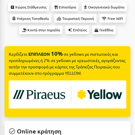
Suites
Βόλος
Χώρος Στάθμευσης
Εστιατόριο
Οικογενειακά δωμάτια
Βραχάτι Κορινθίας
Υπέροχη Τοποθεσία
Τουριστική Περιοχή
Free WiFi
Βυτίνα
Δες όλες τις προσφορές
Κοντά στην παραλία
Επέτειος
Γενέθλια
Γ
Δες όλα τα πακέτα διακοπών
10%
Γαλαξiδι
Κερδίζετε
ΕΠΙΠΛΕΟΝ
σε yellows με πιστωτικές και
προπληρωμένες ή 2% σε yellows με χρεωστικές, αγοράζοντας
Γλυφάδα
αυτήν την προσφορά με κάρτες της Τράπεζας Πειραιώς που
συμμετέχουν στο πρόγραμμα YELLOW.
Γρεβενά
Γύθειο
Δ
Δελφοί
Διακοπτό
Online κράτηση