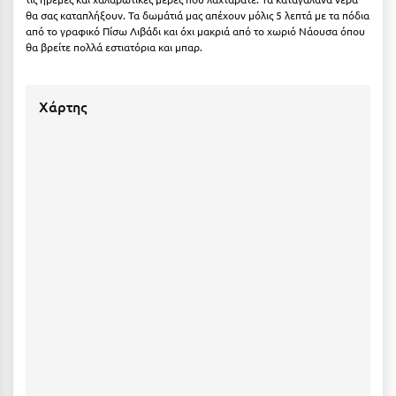
Πάργα
θα σας καταπλήξουν. Τα δωμάτιά μας απέχουν μόλις 5 λεπτά με τα πόδια
από το γραφικό Πίσω Λιβάδι και όχι μακριά από το χωριό Νάουσα όπου
Παρνασσός
θα βρείτε πολλά εστιατόρια και μπαρ.
Πάρος
Πάτμος
Χάρτης
Πάτρα
Παύλιανη
Πειραιάς
Πελοπόννησος
Πήλιο
Πιερία
Πλαταμώνας
Πλύτρα Λακωνίας