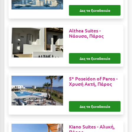
Μεθώνη
Δες το ξενοδοχείο
Μεσολόγγι
Althea Suites -
Μεσσηνία
Νάουσα, Πάρος
Μετέωρα
Μέτσοβο
Δες το ξενοδοχείο
Μήλος
Μονεμβασιά
5* Poseidon of Paros -
Χρυσή Ακτή, Πάρος
Μουζάκι
Μπαλί Κρήτης
Δες το ξενοδοχείο
Μπάνσκο
Μπούκα Μεσσηνίας
Kiano Suites -
Αλυκή,
Πάρος
Μύκονος