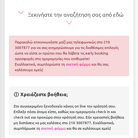
Ε
Ξεκινήστε την αναζήτηση σας από εδώ
Ελάτη Αρκαδίας
Ελληνικό Αρκαδίας
Ελούντα Κρήτης
Παρακαλώ επικοινωνήστε μαζί μας τηλεφωνικώς στο 210
3007877 για να σας ενημερώσουμε για τις διαθέσιμες επιλογές
Ερέτρια
ώστε να είστε οι πρώτοι που θα λάβετε τις early booking
προσφορές στις ημερομηνίες που επιθυμείτε!
Ερμιόνη
Εναλλακτικά, συμπληρώστε τη
σχετική φόρμα
και θα σας
καλέσουμε εμείς!
Εύβοια
Ευρυτανία
Χρειάζεστε βοήθεια;
Ζ
Στο συγκεκριμένο ξενοδοχείο κάνεις on line την κράτησή σου.
Επίλεξε πόσα άτομα είστε, καθώς και ημερομηνία check in και
Ζαγοροχώρια
check out και προχώρα στην κράτησή σου. Εάν χρειαστείς βοήθεια
μη διστάσεις να μας καλέσεις στο 210 3007877. Εναλλακτικά,
Ζάκυνθος
συμπλήρωσε τη
σχετική φόρμα
και θα σε καλέσουμε εμείς!