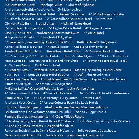
Molfetta Beach Hotel
Penelope Villas
Colours of Mykonos
Andromaches Holiday Apartments
5* Mykonos Soul
5* Mykonos Dove Beachfront Hotel
Aegean Sea Villas
4* White Harmony Suites
4* Lithos by Spyros & Flora
5* Varos Village Boutique Hotel
4* Art Hotel
Olympic Palladium
Melissi Villas
4* Astir of Naxos Hotel
Petradi Beach Lounge Hotel
5* Eagles Palace Hotel
4* Aegean Houses
Casa Di Fiori Suites
Ippokampos Apartments Naxos
4* Vigla Hotel
Halepa Hotel Chania
Iniohos Hotel Zakynthos
5* Lesante Blu, The Leading Hotels of the World
Delfinia Hotel & Bungalows
Xenia Residences & Suites
4* Apollo Resort
Angela Apartments Kos
Sunrise Beach Suites Syros
Iliovasilema Hotel Naxos
4* Dionysos Sea Side Resort
Mrs Armelina by Mr&Mrs White Hotels
Hotel Ariadne Skyros
4* On The Rocks Hotel
Naxos Cottage
Sunrise Paros by Mr and Mrs White
5* Rethymno Mare Royal Hotel
4* Orpheas Resort
Porfi Beach Hotel
5* Lesante Classic – Preferred Hotels & Resorts
Menta City Boutique Hotel Crete
Polis 1907
5* Aegean Suites Hotel Skiathos
4* Dafni Plus Hotel Pieria
Karras Livin Zakynthos
Apricot & Sea Luxury Villas Naxos
Aspros Potamos Houses
Summer Bed Nydri
Anemelia Villa Zakynthos
Mykonos Lolita, A Grecotel Resort to Live
Little Venice Villas
4* Sofianna Resort & Spa
4* Louis Althea Beach
Dolphin Resort Hotel & Conference
Zante Vista Villas
4* Aqua Serenity Luxury Suites
Dimitra Hotel
Anastasia Hotel Crete
5* Amada Colossos Resort by Louis Hotels
Ink Hotel Phos Rethymno
Abelonas Retreat Sunset & Sunrise Lodgings
Belohorizonte Fine Accommodation Chalkidiki
Aphea Village Chania
Pandora Studios & Apartments
4* Zeus Village Resort
5* Avaton Luxury Beach Resort Relais & Chateaux
Porto Vecchio Luxury Suites Spetses
4* The King Jason Protaras – Designed for adults
Romanos Beach Villas by Xenia Resorts Messenia
Sofia Areopolis Guesthouse
Nereides Hotel Chalkidiki
Taki's Guests
Kastri Beach Apartments