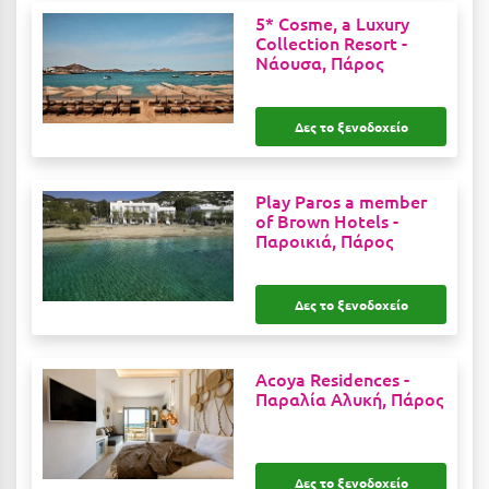
Κύμη Ευβοίας
5* Cosme, a Luxury
Collection Resort -
Νάουσα, Πάρος
Κυπαρισσία
Κύπρος
Δες το ξενοδοχείο
Κως
Λ
Play Paros a member
of Brown Hotels -
Παροικιά, Πάρος
Λαγκάδια
Λακόπετρα Αχαΐας
Δες το ξενοδοχείο
Λακωνία
Λασίθι
Acoya Residences -
Παραλία Αλυκή, Πάρος
Λεπτοκαρυά
Λέσβος
Δες το ξενοδοχείο