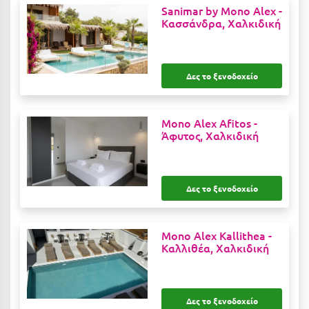
Καρδίτσα
Sanimar by Mono Alex -
Κασσάνδρα, Χαλκιδική
Κάρπαθος
Καρπενήσι
Δες το ξενοδοχείο
Κάρυστος
Κάσος
Mono Alex Afitos -
Κασσάνδρα
Άφυτος, Χαλκιδική
Καστοριά
Κατερίνη
Δες το ξενοδοχείο
Κέα - Τζιά
Mono Alex Kallithea -
Κερατέα
Καλλιθέα, Χαλκιδική
Κέρκυρα
Κεφαλονιά
Δες το ξενοδοχείο