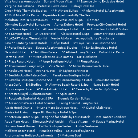
Villa Andreas Ammoudia
Sun and Moon Villas
4* Essence Living Exclusive Hotel
Vergina Star Lefkada
Petritis Guest House
Galaxy Hotel Ios
Greek Pride Themelis Studios
4* Pi Athens Suites
4* Alamis Hotel & Apartments
4* Mr & Mrs White Paros
Esperides Apartments By The Sea
Melidron Hotel & Suites Naxos
4* Nevros Hotel & Spa
Ilia Mare
Olympios Zeus Hotel Bungalows
Agnes Deluxe Hotel
Preveza City Comfort Hotel
Villa Orama Apartments
Athens 4 Boutique Hotel
Anais Collection Hotels & Suites
Ano Kampos Hotel
31 Doors Hotel
Alexakis Hotel & Spa
Summer House Louisa
5* LAZART Hotel Thessaloniki
Verde Al Mare
Acropolis Suites Troulanda
Casa 77 Zante by Karras Hotels
Gefyri Hotel
5* Cayo Exclusive Resort & Spa
5* Porto Kea Suites
Stratos Apartments & Studios
4* SanSal Boutique Hotel
New York Hotel
4* Achillion Palace
5* Athina Luxury Suites
Polos Hotel Paros
Hermes Hotel
5* Mitsis Selection Blue Domes
Gizis Exclusive
5* Plaza Resort Hotel
4* Argo Boutique Hotel
4* Flegra Palace
4* Thermesea Luxury Lodge
Villa Nefeli
5* Mitsis Ramira Beach Hotel
5* Koukoumi Hotel
Artina Nuovo
5* Mykonos Princess
5* Sentido Apollo Palace Corfu
Paraskevas Boutique Hotel
5* Castello Boutique Resort & Spa
4* Harma Boutique Hotel
Makis Inn Resort
Anasa Corfu
Eri Studios
5* Almyros Beach Resort & Spa
Naxos Beach Hotel
Hippocampus Hotel
4* Kos Aktis Art Hotel
4* Canvas by Mitsis Family Village
5* Kresten Royal Euphoria Resort
4* Aplai Dome
4* Rocabella Santorini Hotel & SPA
Elounda Garden Suites
5* Alexandros Palace Hotel & Suites
Living Theros Luxury Suites
Alexis Hotel Chania
4* Lena Mare Boutique Hotel
4* Civitel Akali Hotel
Mariya Art Living
Aqua Blu Boutique Hotel & Spa
5* Asterion Suites & Spa - Designed for adults by Louis Hotels
Hotel Kontes Comfort
Aqua Mare Hotel
Dionysos Hotel Agistri
Villea Village
4* Strada Marina Hotel
Douskos Guest House
En Plo Boutique Suites
Apikia Santorini
Molfetta Beach Hotel
Penelope Villas
Colours of Mykonos
Andromaches Holiday Apartments
5* Mykonos Soul