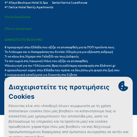
4* Alleys Boutique Hotel & Spa
Santa Marina Guesthouse
4* Delice Hotel Family Apartments
Όλα τα ξενοδοχεία
Όλοι οι προορισμοί
ΔΙΑΒΑΣΤΕ ΣΤΟ BLOG ΜΑΣ
8 προορισμοί στην Ελλάδα που αξίζει να επισκεφθείς για τα ΠΟΠ προϊόντα τους
Το Λιτόχωρο και οι Καταρράκτες του Ενιπέα: Οδηγός για μια αξέχαστη εκδρομή
Τι να κάνω ένα 3ήμερο στο Γαλαξίδι και τους Δελφούς
Τα τοπ χωριά στη Λακωνική Μάνη που αξίζει να επισκεφθείς
Ψάχνεις νησί για τον 15Αύγουστο; Βρες τις καλύτερες προσφορές στο Ekdromi.gr
4 αρχαιολογικοί χώροι στην Ελλάδα που πρέπει να δεις έστω μία φορά στη ζωή σου
3 οικογενειακά καταλύματα για διακοπές στα Σύβοτα
Τα 11 καλύτερα καλοκαιρινά resorts στην Ελλάδα
7 μικρά ελληνικά νησιά για αξέχαστες καλοκαιρινές διακοπές
5+1 ινσταγκραμικές παραλίες στην Ελλάδα που αξίζουν μια θέση στο feed σου
Συχνές Ερωτήσεις (FAQs) για Ξενοδοχεία
Όροι χρήσης
Πολιτική Προστασίας Προσωπικών Δεδομένων
Πολιτική Cookies
Πώς μπορώ να αγοράσω;