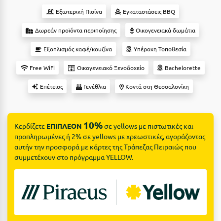
Suites
Βόλος
Εξωτερική Πισίνα
Εγκαταστάσεις BBQ
Βραχάτι Κορινθίας
Δωρεάν προϊόντα περιποίησης
Οικογενειακά δωμάτια
Βυτίνα
Δες όλες τις προσφορές
Εξοπλισμός καφέ/κουζίνα
Υπέροχη Τοποθεσία
Γ
Δες όλα τα πακέτα διακοπών
Free WiFi
Οικογενειακό Ξενοδοχείο
Bachelorette
Επέτειος
Γενέθλια
Κοντά στη Θεσσαλονίκη
Γαλαξiδι
Γλυφάδα
10%
Γρεβενά
Κερδίζετε
ΕΠΙΠΛΕΟΝ
σε yellows με πιστωτικές και
προπληρωμένες ή 2% σε yellows με χρεωστικές, αγοράζοντας
Γύθειο
αυτήν την προσφορά με κάρτες της Τράπεζας Πειραιώς που
συμμετέχουν στο πρόγραμμα YELLOW.
Δ
Δελφοί
Διακοπτό