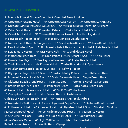
Τολό
ΔΗΜΟΦΙΛΗ ΞΕΝΟΔΟΧΕΙΑ
Τριζόνια Φωκίδος
5* Mandola Rosa at Riviera Olympia, A Grecotel Resort to Live
5* Grecotel Filoxenia Hotel
4* Grecotel Casa Marron
5* Grecotel LUXME Kos
Τρίκαλα
4* Grecotel Marine Palace & Aqua Park
5* Mitsis Galini Wellness Spa & Resort
5* Valis Resort Hotel
4* Poseidon Palace
5* Montana Hotel & Spa
Τρίκαλα Κορινθίας
5* Grand Serai Hotel
5* Cronwell Platamon Resort
Nautica Bay Hotel
4* Long Beach Resort Hotel
4* Bianco Olympico Beach Resort
4* Golden Coast Hotel & Bungalows
5* Zeus Eretria Resort
4* Tosca Beach Hotel
Τρίπολη
4* Exotica Hotel & Spa
5* Ilio Mare Hotels & Resorts
4* Airotel Achaia Beach Hotel
4* Evia Riviera Resort
4* AKS Porto Heli
4* Grand Platon Hotel
Τυρός
4* Maranton Beach Hotel
5* Dion Palace Luxury Resort & Spa
4* Arion Hotel
4* Florida Blue Bay
5* Blue Lagoon Princess
4* Klelia Beach Hotel
4* Xenia Poros Image
4* Kronos Hotel
Zante Plaza Hotel & Apartments
4* Dolphin Bay Seaside Resort & Suites
5* Selyria Resort
Υ
4* Olympic Village Hotel & Spa
5* Corfu Holiday Palace
Kanelli Beach Hotel
4* Mouzaki Palace Hotel & Spa
5* Porto Carras Meliton
Siagas Beach Hotel
Ύδρα
4* Alykanas Beach Grand Hotel
Irene Studios
Theoxenia Hotel Apartments
4* Brown Beach Evia Island
4* Palmariva Beach
Porto Zorro Beach Hotel
4* Lesse Hotel
Mare Vista Hotel
4* Mr & Mrs White Tinos
12 Olympian Gods Hotel
Akra Morea Hotel & Residences
Φ
Golden Sun Kokkoni Beach Hotel
4* Paradise Art Hotel Andros
4* Grecotel LUXME Oasis at Riviera Olympia & Aqua Park
4* Stefania Beach Resort
4* Philoxenia Hotel
4* Altamar Hotel
4* Nymfes Hotel & Spa
Elizabeth Studios
Φιλιατρά Μεσσηνίας
Margarona Royal Hotel
Porto Vitilo Boutique Hotel
4* Marpunta Resort
4* SAZ City Life Hotel
Porto Evia Boutique Hotel
5* Rodos Palace Hotel
Φλώρινα
Muses SeaSide Villas
4* High Mill Paros
Golden Star Praxitelous
Favie Suzanne Hotel
4* Amalia Hotel Olympia