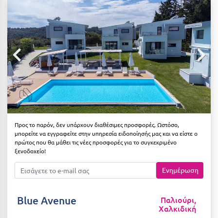
Αιδηψός
ΤΎΠΟΣ ΔΙΑΤΡΟΦΉΣ
Διαμονή Μόνο
Αλεξανδρούπολη
Πρωινό
Αλισσός Αχαΐας
Ημιδιατροφή
Αλόννησος
Ημιδιατροφή + Ποτά
Αμαλιάδα
Πλήρης Διατροφή
Αμάρυνθος
All Inclusive
Αμοργός
Προς το παρόν, δεν υπάρχουν διαθέσιμες προσφορές. Ωστόσο,
μπορείτε να εγγραφείτε στην υπηρεσία ειδοποίησής μας και να είστε ο
Ένα Γεύμα
Αμφίκλεια
πρώτος που θα μάθει τις νέες προσφορές για το συγκεκριμένο
ξενοδοχείο!
Δύο Γεύματα + Ποτά
Ανάβυσσος
Ενημέρωση
Άνδρος
ΤΎΠΟΣ ΚΑΤΑΛΎΜΑΤΟΣ
Αντίπαρος
Ξενοδοχεία 1 Αστέρι
Blue Avenue
Παλιούρι,
Χαλκιδική
Αράχωβα
Ξενοδοχεία 2 Αστέρων