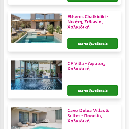
Κοζάνη
Κοκκώνι Κορινθίας
Etheres Chalkidiki -
Νικήτη, Σιθωνία,
Κομοτηνή
Χαλκιδική
Κόνιτσα
Δες το ξενοδοχείο
Κόρινθος
Κορώνη
GF Villa -
Άφυτος,
Χαλκιδική
Κουρούτα Ηλείας
Κουφονήσια
Κρήτη
Δες το ξενοδοχείο
Κρουαζιέρες
Cavo Delea Villas &
Κύθηρα
Suites -
Ποσείδι,
Χαλκιδική
Κυλλήνη