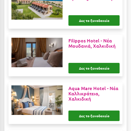
Λευκάδα
Λήμνος
Δες το ξενοδοχείο
Λίμνη Πλαστήρα
Λιτόχωρο
Filippos Hotel -
Νέα
Μουδανιά, Χαλκιδική
Λουτρά Πόζαρ
Λουτρά Υπάτης
Λουτράκι
Δες το ξενοδοχείο
Λούτσα
Aqua Mare Hotel -
Νέα
Καλλικράτεια,
Μ
Χαλκιδική
Μάνη
Δες το ξενοδοχείο
Μαραθώνας Αττικής
Μαρώνεια