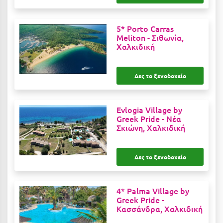
Μυστράς
5* Porto Carras
Meliton -
Σιθωνία,
Μυτιλήνη
Χαλκιδική
Ν
Δες το ξενοδοχείο
Νάξος
Νάουσα
Evlogia Village by
Greek Pride -
Νέα
Ναυπακτία
Σκιώνη, Χαλκιδική
Ναύπλιο
Δες το ξενοδοχείο
Νέα Μάκρη
Νέα Στύρα Εύβοιας
4* Palma Village by
Νέοι Πόροι Πιερίας
Greek Pride -
Κασσάνδρα, Χαλκιδική
Ξ