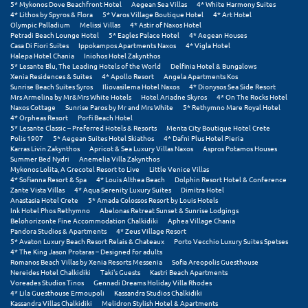
5* Mykonos Dove Beachfront Hotel
Aegean Sea Villas
4* White Harmony Suites
4* Lithos by Spyros & Flora
5* Varos Village Boutique Hotel
4* Art Hotel
Olympic Palladium
Melissi Villas
4* Astir of Naxos Hotel
Petradi Beach Lounge Hotel
5* Eagles Palace Hotel
4* Aegean Houses
Casa Di Fiori Suites
Ippokampos Apartments Naxos
4* Vigla Hotel
Halepa Hotel Chania
Iniohos Hotel Zakynthos
5* Lesante Blu, The Leading Hotels of the World
Delfinia Hotel & Bungalows
Xenia Residences & Suites
4* Apollo Resort
Angela Apartments Kos
Sunrise Beach Suites Syros
Iliovasilema Hotel Naxos
4* Dionysos Sea Side Resort
Mrs Armelina by Mr&Mrs White Hotels
Hotel Ariadne Skyros
4* On The Rocks Hotel
Naxos Cottage
Sunrise Paros by Mr and Mrs White
5* Rethymno Mare Royal Hotel
4* Orpheas Resort
Porfi Beach Hotel
5* Lesante Classic – Preferred Hotels & Resorts
Menta City Boutique Hotel Crete
Polis 1907
5* Aegean Suites Hotel Skiathos
4* Dafni Plus Hotel Pieria
Karras Livin Zakynthos
Apricot & Sea Luxury Villas Naxos
Aspros Potamos Houses
Summer Bed Nydri
Anemelia Villa Zakynthos
Mykonos Lolita, A Grecotel Resort to Live
Little Venice Villas
4* Sofianna Resort & Spa
4* Louis Althea Beach
Dolphin Resort Hotel & Conference
Zante Vista Villas
4* Aqua Serenity Luxury Suites
Dimitra Hotel
Anastasia Hotel Crete
5* Amada Colossos Resort by Louis Hotels
Ink Hotel Phos Rethymno
Abelonas Retreat Sunset & Sunrise Lodgings
Belohorizonte Fine Accommodation Chalkidiki
Aphea Village Chania
Pandora Studios & Apartments
4* Zeus Village Resort
5* Avaton Luxury Beach Resort Relais & Chateaux
Porto Vecchio Luxury Suites Spetses
4* The King Jason Protaras – Designed for adults
Romanos Beach Villas by Xenia Resorts Messenia
Sofia Areopolis Guesthouse
Nereides Hotel Chalkidiki
Taki's Guests
Kastri Beach Apartments
Voreades Studios Tinos
Gennadi Dreams Holiday Villa Rhodes
4* Lila Guesthouse Ermoupoli
Kassandra Studios Chalkidiki
Kassandra Villas Chalkidiki
Melidron Stylish Hotel & Apartments