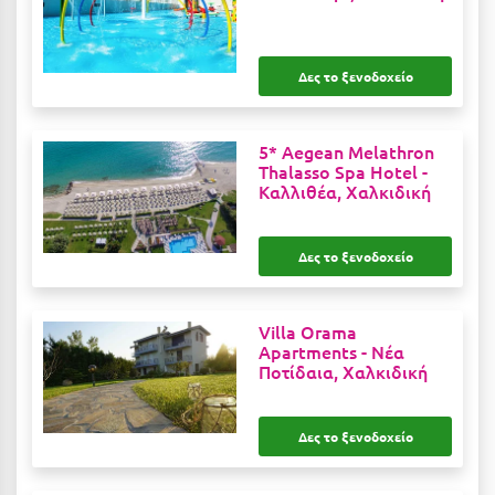
Ιωάννινα
Κ
Δες το ξενοδοχείο
Καβάλα
5* Aegean Melathron
Καλάβρυτα
Thalasso Spa Hotel -
Καλλιθέα, Χαλκιδική
Καλαμάτα
Κάλαμος
Δες το ξενοδοχείο
Καλαμπάκα
Villa Orama
Κάλυμνος
Apartments -
Νέα
Ποτίδαια, Χαλκιδική
Καμένα Βούρλα
Καρδάμαινα
Δες το ξενοδοχείο
Καρδαμύλη