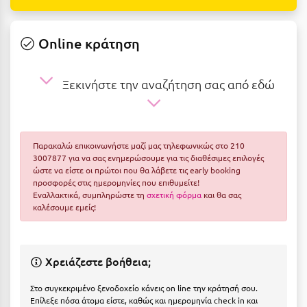
Ε
Ελάτη Αρκαδίας
Online κράτηση
Ελληνικό Αρκαδίας
Ξεκινήστε την αναζήτηση σας από εδώ
Ελούντα Κρήτης
Ερέτρια
Ερμιόνη
Παρακαλώ επικοινωνήστε μαζί μας τηλεφωνικώς στο 210
3007877 για να σας ενημερώσουμε για τις διαθέσιμες επιλογές
Εύβοια
ώστε να είστε οι πρώτοι που θα λάβετε τις early booking
προσφορές στις ημερομηνίες που επιθυμείτε!
Ευρυτανία
Εναλλακτικά, συμπληρώστε τη
σχετική φόρμα
και θα σας
καλέσουμε εμείς!
Ζ
Ζαγοροχώρια
Χρειάζεστε βοήθεια;
Ζάκυνθος
Στο συγκεκριμένο ξενοδοχείο κάνεις on line την κράτησή σου.
Επίλεξε πόσα άτομα είστε, καθώς και ημερομηνία check in και