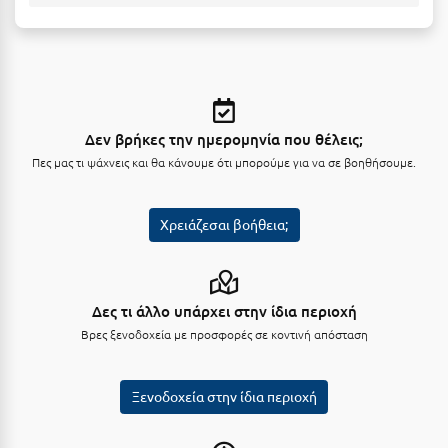
Σαμοθράκη
Σάμος
Σαντορίνη
Σέριφος
Δεν βρήκες την ημερομηνία που θέλεις;
Σέρρες
Πες μας τι ψάχνεις και θα κάνουμε ότι μπορούμε για να σε βοηθήσουμε.
Σιθωνία
Χρειάζεσαι βοήθεια;
Σίκινος
Σίφνος
Δες τι άλλο υπάρχει στην ίδια περιοχή
Σκαφιδιά Ηλείας
Βρες ξενοδοχεία με προσφορές σε κοντινή απόσταση
Σκιάθος
Σκόπελος
Ξενοδοχεία στην ίδια περιοχή
Σκύρος