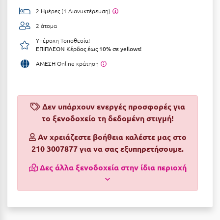
2 Ημέρες (1 Διανυκτέρευση)
Αργολίδα
Ξενοδοχεία 3 Αστέρων
2 άτομα
Αριδαία
Ξενοδοχεία 4 Αστέρων
Υπέροχη Τοποθεσία!
ΕΠΙΠΛΕΟΝ Κέρδος έως 10% σε yellows!
Αρκαδία
Ξενοδοχεία 5 Αστέρων
ΑΜΕΣΗ Online κράτηση
Αρκίτσα
Βίλες
Αρτέμιδα
Κρουαζιέρες
Αρχαία Ολυμπία
Δεν υπάρχουν ενεργές προσφορές για
Ενοικιαζόμενα Δωμάτια
το ξενοδοχείο τη δεδομένη στιγμή!
Αστυπάλαια
Διαμερίσματα
Αν χρειάζεστε βοήθεια καλέστε μας στο
Αττική
Studios
210 3007877 για να σας εξυπηρετήσουμε.
Αχαΐα
Boutique Hotels
Δες άλλα ξενοδοχεία στην ίδια περιοχή
Ξενώνες
Β
Camping
Βansko