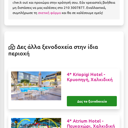
Η
check out και προχώρα στην κράτησή σου. Εάν χρειαστείς βοήθεια
μη διστάσεις να μας καλέσεις στο 210 3007877. Εναλλακτικά,
συμπλήρωσε τη
σχετική φόρμα
και θα σε καλέσουμε εμείς!
Ηλεία
Ηράκλειο
Θ
Δες άλλα ξενοδοχεία στην ίδια
περιοχή
Θάσος
Θεσσαλονίκη
4* Kriopigi Hotel -
Ι
Κρυοπηγή, Χαλκιδική
Ιεράπετρα
Ιθάκη
Δες το ξενοδοχείο
Ικαρία
4* Atrium Hotel -
Ίος
Πευκοχώρι, Χαλκιδική