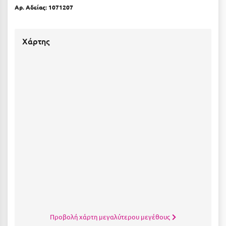
Πόρος
Αρ. Αδείας: 1071207
Πόρτο Χέλι
Χάρτης
Πρέβεζα
Πύλος
Πύργος
Ρ
Ρέθυμνο
Ρίο
Ρόδος
Σ
Σαλαμίνα
Προβολή χάρτη μεγαλύτερου μεγέθους