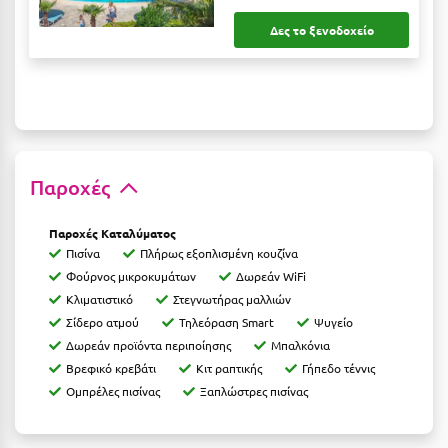
Δες το ξενοδοχείο
Ξυλόκαστρο
Ο
Ορεινή Αρκαδία
Ορεινή Ναυπακτία
Παροχές
Π
Παροχές Καταλύματος
Πισίνα
Πλήρως εξοπλισμένη κουζίνα
Πάλαιρος
Φούρνος μικροκυμάτων
Δωρεάν WiFi
Παξοί
Κλιματιστικό
Στεγνωτήρας μαλλιών
Σίδερο ατμού
Τηλεόραση Smart
Ψυγείο
Παραλία Κατερίνης
Δωρεάν προϊόντα περιποίησης
Μπαλκόνια
Βρεφικό κρεβάτι
Κιτ ραπτικής
Γήπεδο τέννις
Παραλία Λιτοχώρου
Ομπρέλες πισίνας
Ξαπλώστρες πισίνας
Παράλιο Άστρος