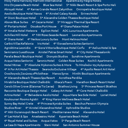
Moxy Patra Marina by Marriott International
Apanemia by Flegra Hotels
Φοινικούντα
Mrs Chryssana Beach Hotel
Blue Sea Hotel
5* Nikki Beach Resort & Spa Porto Heli
Akroyali Hotel
4* Karras Grande Resort Zakynthos
Oniropetra Boutique Hotel
Aeolis Boutique Hotel Naxos
4* Airotel Galaxy Kavala
Sirines Hotel
Χ
4* Dioni Boutique Hotel
5* Alexandra Golden Thassos Boutique Hotel
Above Blue Suites
4* Cezaria Hotel
5* Miraggio Thermal Spa Resort
4* Portaria Hotel
Douskos Port House
4* Diana Palace Hotel
Χαλκίδα
4* Amalia Hotel Meteora
Egilion Hotel
ADG Luxurious Apartments
Achilles Hill Hotel
4* 100 Rizes Seaside Resort
Leonardos Apartments
Χαλκιδική
4* Diana Hotel
4* Neikos Luxury Suites
Mont Helmos Hotel
Garbis Villas Kefalonia
Iris Hotel
4* Iliovasilema Suites Santorini
Agroktima Leonidio
4* Siora Vittoria Boutique Hotel Corfu
4* Aelius Hotel & Spa
Χανιά
Semiramis Guesthouse
Airotel Patras Smart Hotel
4* City Hotel Thessaloniki
Paralia Beach Boutique Hotel
Dionysis Studios
Sunshine Apartments
Χερσόνησος
Acqua Vatos Santorini
Saronis Hotel
Golden Rose Suites
Kochili Apartments
Hotel Ntinas
5* Absolute Mykonos Suites & More
Το Μπαλκόνι της Αγόριανης
4* A For Art Hotel Thassos
Searocks Exclusive Village
4* Apollo Resort Art Hotel
Χερσόνησος Άθως
Οικολογικός Ξενώνας «Philothea»
Manos Syros
Minthi Boutique Apartments
4* Alexandra Beach Thassos Spa Resort
Acrothea Perdika
Χίος
Mirabilia Boutique Hotel Chalkidiki
Ithaca's Poem
Marathon Beach Resort Hotel
Gera's Olive Grove (Elaionas Tis Geras)
Skiathos Living
5* Princess Resort Skiathos
Racconto Boutique Design Hotel
Galaxy Art Hotel
4* Core Hotel Chalkidiki
Χράνοι Μεσσηνίας
Artina Hotel
4* Belvedere Aeolis Hotel
Aqua Mare Sea Side Hotel
Loriet Hotel
Koukounari Rooms Agistri
4* King Maron Wellness Beach Hotel
Sunny Bay Hotel Crete
4* Princess Kyniska Suites
Bacchus Pension Olympia
Ψ
Studios River
4* Airotel Alexandros Hotel
Aphrodite Studios
4* Akti Ouranoupoli Beach Resort
Mediterranee Hotel
Alexandra Hotel
4* Las Hotel & Spa
Anastassiou Hotel
Kyparissia Beach Hotel
Ψαθόπυργος
4* Royal Hotel and Suites
Acqua Vatos
5* Parga Beach Resort
La Casa Di Napa Apartments
Steni Hotel
San Antonio Summer House