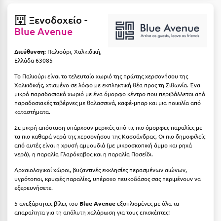
Πάργα
Ξενοδοχείο -
Παρνασσός
Blue Avenue
Πάρος
Διεύθυνση:
Παλιούρι, Χαλκιδική,
Πάτμος
Ελλάδα 63085
Πάτρα
Το Παλιούρι είναι το τελευταίο χωριό της πρώτης χερσονήσου της
Χαλκιδικής, χτισμένο σε λόφο με εκπληκτική θέα προς τη Σιθωνία. Ένα
μικρό παραδοσιακό χωριό με ένα όμορφο κέντρο που περιβάλλεται από
Παύλιανη
παραδοσιακές ταβέρνες με θαλασσινά, καφέ-μπαρ και μια ποικιλία από
καταστήματα.
Πειραιάς
Σε μικρή απόσταση υπάρχουν μερικές από τις πιο όμορφες παραλίες με
Πελοπόννησος
τα πιο καθαρά νερά της χερσονήσου της Κασσάνδρας. Οι πιο δημοφιλείς
από αυτές είναι η χρυσή αμμουδιά (με μικροσκοπική άμμο και ρηχά
Πήλιο
νερά), η παραλία Γλαρόκαβος και η παραλία Ποσείδι.
Πιερία
Αρχαιολογικοί χώροι, βυζαντινές εκκλησίες περασμένων αιώνων,
υγρότοποι, κρυφές παραλίες, υπέροχο πευκοδάσος σας περιμένουν να
εξερευνήσετε.
Πλαταμώνας
5 ανεξάρτητες βίλες του
Blue Avenue
εξοπλισμένες με όλα τα
Πλύτρα Λακωνίας
απαραίτητα για τη απόλυτη χαλάρωση για τους επισκέπτες!