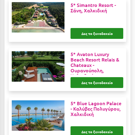
5* Simantro Resort -
Μεθώνη
Σάνη, Χαλκιδική
Μεσολόγγι
Μεσσηνία
Δες το ξενοδοχείο
Μετέωρα
5* Avaton Luxury
Μέτσοβο
Beach Resort Relais &
Chateaux -
Μήλος
Ουρανούπολη,
Χαλκιδική
Μονεμβασιά
Δες το ξενοδοχείο
Μουζάκι
Μπαλί Κρήτης
5* Blue Lagoon Palace
-
Καλύβες Πολυγύρου,
Μπάνσκο
Χαλκιδική
Μπούκα Μεσσηνίας
Δες το ξενοδοχείο
Μύκονος