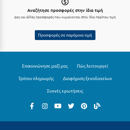
Σούνιο
Αναζήτησε προσφορές στην ίδια τιμή
Σπάρτη
Δες και άλλες προσφορές που κυμαίνονται στην ίδια περίπου τιμή
Σπέτσες
Προσφορές σε παρόμοια τιμή
Σποράδες
Σύβοτα
Σύμη
Επικοινώνησε μαζί μας
Πώς λειτουργεί
Σύρος
Τρόποι πληρωμής
Διαφήμιση ξενοδοχείων
Σχοινούσα
Συχνές ερωτήσεις
Τ
Τζουμέρκα
Τήνος