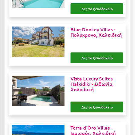
Κύμη Ευβοίας
Δες το ξενοδοχείο
Κυπαρισσία
Κύπρος
Blue Donkey Villas -
Πολύχρονο, Χαλκιδική
Κως
Λ
Δες το ξενοδοχείο
Λαγκάδια
Vista Luxury Suites
Λακόπετρα Αχαΐας
Halkidiki -
Σιθωνία,
Χαλκιδική
Λακωνία
Λασίθι
Δες το ξενοδοχείο
Λεπτοκαρυά
Λέσβος
Terra d'Oro Villas -
Ιερισσός, Χαλκιδική