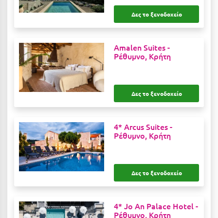
Καρδίτσα
Δες το ξενοδοχείο
Κάρπαθος
Καρπενήσι
Amalen Suites -
Ρέθυμνο, Κρήτη
Κάρυστος
Κάσος
Κασσάνδρα
Δες το ξενοδοχείο
Καστοριά
4* Arcus Suites -
Κατερίνη
Ρέθυμνο, Κρήτη
Κέα - Τζιά
Κερατέα
Δες το ξενοδοχείο
Κέρκυρα
Κεφαλονιά
4* Jo An Palace Hotel -
Ρέθυμνο, Κρήτη