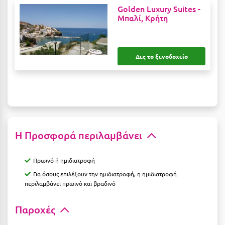
Golden Luxury Suites -
Μπαλί, Κρήτη
Ξυλόκαστρο
Ο
Δες το ξενοδοχείο
Ορεινή Αρκαδία
Ορεινή Ναυπακτία
Π
Πάλαιρος
Η Προσφορά περιλαμβάνει
Παξοί
Πρωινό ή ημιδιατροφή
Παραλία Κατερίνης
Για όσους επιλέξουν την ημιδιατροφή, η ημιδιατροφή
περιλαμβάνει πρωινό και βραδινό
Παραλία Λιτοχώρου
Παράλιο Άστρος
Παροχές