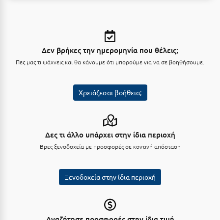
Τολό
Τριζόνια Φωκίδος
Τρίκαλα
Δεν βρήκες την ημερομηνία που θέλεις;
Τρίκαλα Κορινθίας
Πες μας τι ψάχνεις και θα κάνουμε ότι μπορούμε για να σε βοηθήσουμε.
Τρίπολη
Χρειάζεσαι βοήθεια;
Τυρός
Υ
Δες τι άλλο υπάρχει στην ίδια περιοχή
Ύδρα
Βρες ξενοδοχεία με προσφορές σε κοντινή απόσταση
Φ
Ξενοδοχεία στην ίδια περιοχή
Φιλιατρά Μεσσηνίας
Φλώρινα
Αναζήτησε προσφορές στην ίδια τιμή