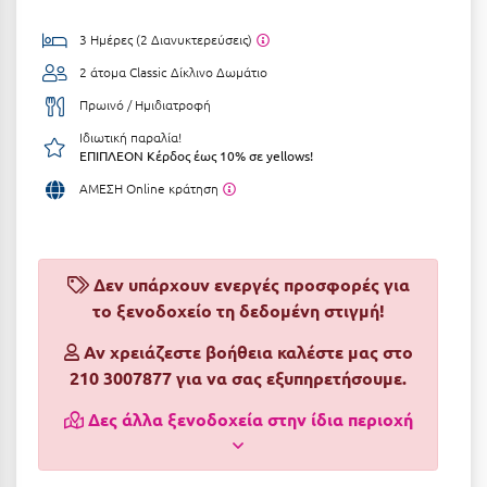
Αργολίδα
Ξενοδοχεία 3 Αστέρων
3 Ημέρες (2 Διανυκτερεύσεις)
Αριδαία
2 άτομα
Classic Δίκλινο Δωμάτιο
Ξενοδοχεία 4 Αστέρων
Πρωινό / Ημιδιατροφή
Αρκαδία
Ξενοδοχεία 5 Αστέρων
Ιδιωτική παραλία!
Αρκίτσα
Βίλες
ΕΠΙΠΛΕΟΝ Κέρδος έως 10% σε yellows!
ΑΜΕΣΗ Online κράτηση
Αρτέμιδα
Κρουαζιέρες
Αρχαία Ολυμπία
Ενοικιαζόμενα Δωμάτια
Αστυπάλαια
Διαμερίσματα
Δεν υπάρχουν ενεργές προσφορές για
το ξενοδοχείο τη δεδομένη στιγμή!
Αττική
Studios
Αν χρειάζεστε βοήθεια καλέστε μας στο
Αχαΐα
Boutique Hotels
210 3007877 για να σας εξυπηρετήσουμε.
Ξενώνες
Β
Δες άλλα ξενοδοχεία στην ίδια περιοχή
Camping
Βansko