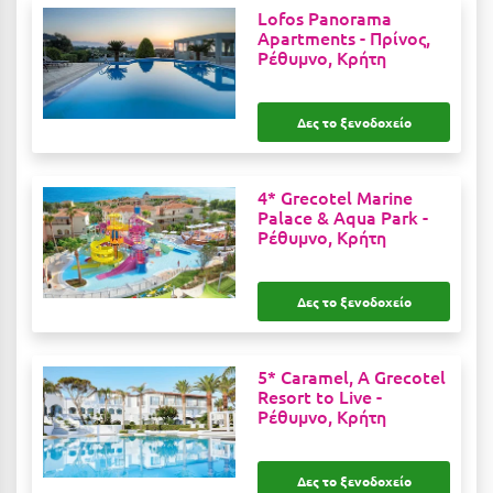
Lofos Panorama
Κύμη Ευβοίας
Apartments -
Πρίνος,
Ρέθυμνο, Κρήτη
Κυπαρισσία
Κύπρος
Δες το ξενοδοχείο
Κως
4* Grecotel Marine
Λ
Palace & Aqua Park -
Ρέθυμνο, Κρήτη
Λαγκάδια
Λακόπετρα Αχαΐας
Δες το ξενοδοχείο
Λακωνία
Λασίθι
5* Caramel, A Grecotel
Resort to Live -
Λεπτοκαρυά
Ρέθυμνο, Κρήτη
Λέσβος
Δες το ξενοδοχείο