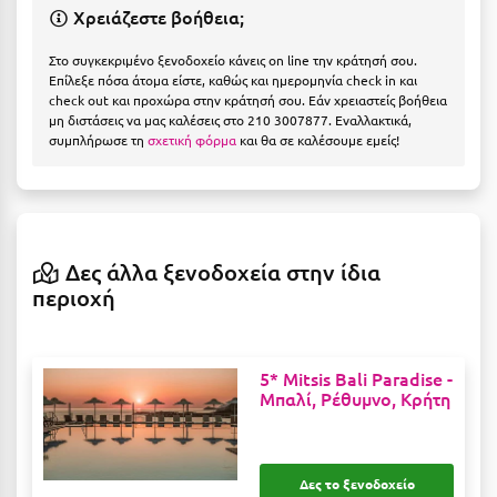
Η
Χρειάζεστε βοήθεια;
Ηλεία
Στο συγκεκριμένο ξενοδοχείο κάνεις on line την κράτησή σου.
Επίλεξε πόσα άτομα είστε, καθώς και ημερομηνία check in και
Ηράκλειο
check out και προχώρα στην κράτησή σου. Εάν χρειαστείς βοήθεια
μη διστάσεις να μας καλέσεις στο 210 3007877. Εναλλακτικά,
συμπλήρωσε τη
σχετική φόρμα
και θα σε καλέσουμε εμείς!
Θ
Θάσος
Θεσσαλονίκη
Δες άλλα ξενοδοχεία στην ίδια
περιοχή
Ι
Ιεράπετρα
5* Mitsis Bali Paradise -
Ιθάκη
Μπαλί, Ρέθυμνο, Κρήτη
Ικαρία
Ίος
Δες το ξενοδοχείο