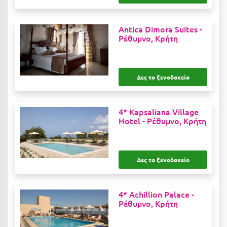
Λευκάδα
Λήμνος
Antica Dimora Suites -
Ρέθυμνο, Κρήτη
Λίμνη Πλαστήρα
Λιτόχωρο
Δες το ξενοδοχείο
Λουτρά Πόζαρ
Λουτρά Υπάτης
4* Kapsaliana Village
Λουτράκι
Hotel -
Ρέθυμνο, Κρήτη
Λούτσα
Δες το ξενοδοχείο
Μ
Μάνη
4* Achillion Palace -
Ρέθυμνο, Κρήτη
Μαραθώνας Αττικής
Μαρώνεια