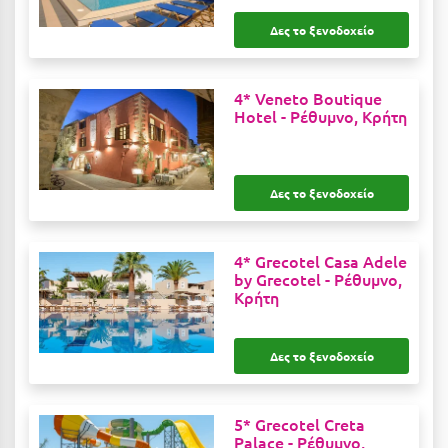
Μεθώνη
Δες το ξενοδοχείο
Μεσολόγγι
4* Veneto Boutique
Μεσσηνία
Hotel -
Ρέθυμνο, Κρήτη
Μετέωρα
Μέτσοβο
Δες το ξενοδοχείο
Μήλος
Μονεμβασιά
4* Grecotel Casa Adele
by Grecotel -
Ρέθυμνο,
Μουζάκι
Κρήτη
Μπαλί Κρήτης
Δες το ξενοδοχείο
Μπάνσκο
Μπούκα Μεσσηνίας
5* Grecotel Creta
Palace -
Ρέθυμνο,
Μύκονος