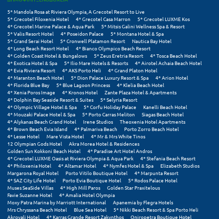
5* Mandola Rosa at Riviera Olympia, A Grecotel Resort to Live
5* Grecotel Filoxenia Hotel
4* Grecotel Casa Marron
5* Grecotel LUXME Kos
4* Grecotel Marine Palace & Aqua Park
5* Mitsis Galini Wellness Spa & Resort
5* Valis Resort Hotel
4* Poseidon Palace
5* Montana Hotel & Spa
5* Grand Serai Hotel
5* Cronwell Platamon Resort
Nautica Bay Hotel
4* Long Beach Resort Hotel
4* Bianco Olympico Beach Resort
4* Golden Coast Hotel & Bungalows
5* Zeus Eretria Resort
4* Tosca Beach Hotel
4* Exotica Hotel & Spa
5* Ilio Mare Hotels & Resorts
4* Airotel Achaia Beach Hotel
4* Evia Riviera Resort
4* AKS Porto Heli
4* Grand Platon Hotel
4* Maranton Beach Hotel
5* Dion Palace Luxury Resort & Spa
4* Arion Hotel
4* Florida Blue Bay
5* Blue Lagoon Princess
4* Klelia Beach Hotel
4* Xenia Poros Image
4* Kronos Hotel
Zante Plaza Hotel & Apartments
4* Dolphin Bay Seaside Resort & Suites
5* Selyria Resort
4* Olympic Village Hotel & Spa
5* Corfu Holiday Palace
Kanelli Beach Hotel
4* Mouzaki Palace Hotel & Spa
5* Porto Carras Meliton
Siagas Beach Hotel
4* Alykanas Beach Grand Hotel
Irene Studios
Theoxenia Hotel Apartments
4* Brown Beach Evia Island
4* Palmariva Beach
Porto Zorro Beach Hotel
4* Lesse Hotel
Mare Vista Hotel
4* Mr & Mrs White Tinos
12 Olympian Gods Hotel
Akra Morea Hotel & Residences
Golden Sun Kokkoni Beach Hotel
4* Paradise Art Hotel Andros
4* Grecotel LUXME Oasis at Riviera Olympia & Aqua Park
4* Stefania Beach Resort
4* Philoxenia Hotel
4* Altamar Hotel
4* Nymfes Hotel & Spa
Elizabeth Studios
Margarona Royal Hotel
Porto Vitilo Boutique Hotel
4* Marpunta Resort
4* SAZ City Life Hotel
Porto Evia Boutique Hotel
5* Rodos Palace Hotel
Muses SeaSide Villas
4* High Mill Paros
Golden Star Praxitelous
Favie Suzanne Hotel
4* Amalia Hotel Olympia
Moxy Patra Marina by Marriott International
Apanemia by Flegra Hotels
Mrs Chryssana Beach Hotel
Blue Sea Hotel
5* Nikki Beach Resort & Spa Porto Heli
Akroyali Hotel
4* Karras Grande Resort Zakynthos
Oniropetra Boutique Hotel