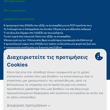
Όλα τα ξενοδοχεία
Όλοι οι προορισμοί
ΔΙΑΒΑΣΤΕ ΣΤΟ BLOG ΜΑΣ
8 προορισμοί στην Ελλάδα που αξίζει να επισκεφθείς για τα ΠΟΠ προϊόντα τους
Το Λιτόχωρο και οι Καταρράκτες του Ενιπέα: Οδηγός για μια αξέχαστη εκδρομή
Τι να κάνω ένα 3ήμερο στο Γαλαξίδι και τους Δελφούς
Τα τοπ χωριά στη Λακωνική Μάνη που αξίζει να επισκεφθείς
Ψάχνεις νησί για τον 15Αύγουστο; Βρες τις καλύτερες προσφορές στο Ekdromi.gr
4 αρχαιολογικοί χώροι στην Ελλάδα που πρέπει να δεις έστω μία φορά στη ζωή σου
3 οικογενειακά καταλύματα για διακοπές στα Σύβοτα
Τα 11 καλύτερα καλοκαιρινά resorts στην Ελλάδα
7 μικρά ελληνικά νησιά για αξέχαστες καλοκαιρινές διακοπές
5+1 ινσταγκραμικές παραλίες στην Ελλάδα που αξίζουν μια θέση στο feed σου
Συχνές Ερωτήσεις (FAQs) για Ξενοδοχεία
Όροι χρήσης
Πολιτική Προστασίας Προσωπικών Δεδομένων
Πολιτική Cookies
Πώς μπορώ να αγοράσω;
Δεν βρήκες αυτό που ψάχνεις;
Έλεγχος διαθεσιμότητας
Ρυθμίσεις Cookies