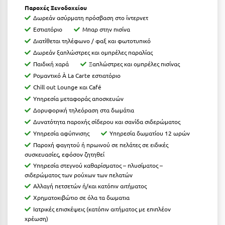
Πάργα
Παροχές Ξενοδοχείου
Δωρεάν ασύρματη πρόσβαση στο ίντερνετ
Παρνασσός
Εστιατόριο
Μπαρ στην πισίνα
Πάρος
Διατίθεται τηλέφωνο / φαξ και φωτοτυπικό
Δωρεάν ξαπλώστρες και ομπρέλες παραλίας
Πάτμος
Παιδική χαρά
Ξαπλώστρες και ομπρέλες πισίνας
Ρομαντικό À La Carte εστιατόριο
Πάτρα
Chill out Lounge και Café
Παύλιανη
Υπηρεσία μεταφοράς αποσκευών
Δορυφορική τηλεόραση στα δωμάτια
Πειραιάς
Δυνατότητα παροχής σίδερου και σανίδα σιδερώματος
Υπηρεσία αφύπνισης
Υπηρεσία δωματίου 12 ωρών
Πελοπόννησος
Παροχή φαγητού ή πρωινού σε πελάτες σε ειδικές
Πήλιο
συσκευασίες, εφόσον ζητηθεί
Υπηρεσία στεγνού καθαρίσματος – πλυσίματος –
Πιερία
σιδερώματος των ρούχων των πελατών
Αλλαγή πετσετών ή/και κατόπιν αιτήματος
Πλαταμώνας
Χρηματοκιβώτιο σε όλα τα δωματια
Ιατρικές επισκέψεις (κατόπιν αιτήματος με επιπλέον
Πλύτρα Λακωνίας
χρέωση)