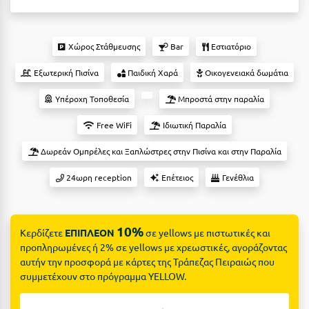
Suites
Βόλος
Βραχάτι Κορινθίας
Χώρος Στάθμευσης
Bar
Εστιατόριο
Βυτίνα
Δες όλες τις προσφορές
Εξωτερική Πισίνα
Παιδική Χαρά
Οικογενειακά δωμάτια
Γ
Δες όλα τα πακέτα διακοπών
Υπέροχη Τοποθεσία
Μπροστά στην παραλία
Γαλαξiδι
Free WiFi
Ιδιωτική Παραλία
Γλυφάδα
Δωρεάν Ομπρέλες και Ξαπλώστρες στην Πισίνα και στην Παραλία
Γρεβενά
24ωρη reception
Επέτειος
Γενέθλια
Γύθειο
10%
Κερδίζετε
ΕΠΙΠΛΕΟΝ
σε yellows με πιστωτικές και
Δ
προπληρωμένες ή 2% σε yellows με χρεωστικές, αγοράζοντας
αυτήν την προσφορά με κάρτες της Τράπεζας Πειραιώς που
Δελφοί
συμμετέχουν στο πρόγραμμα YELLOW.
Διακοπτό