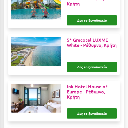
Κρήτη
Μυστράς
Δες το ξενοδοχείο
Μυτιλήνη
Ν
5* Grecotel LUXME
White -
Ρέθυμνο, Κρήτη
Νάξος
Νάουσα
Δες το ξενοδοχείο
Ναυπακτία
Ναύπλιο
Ink Hotel House of
Νέα Μάκρη
Europe -
Ρέθυμνο,
Κρήτη
Νέα Στύρα Εύβοιας
Νέοι Πόροι Πιερίας
Δες το ξενοδοχείο
Ξ