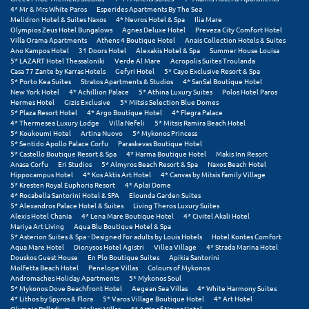
4* Mr & Mrs White Paros
Esperides Apartments By The Sea
Melidron Hotel & Suites Naxos
4* Nevros Hotel & Spa
Ilia Mare
Olympios Zeus Hotel Bungalows
Agnes Deluxe Hotel
Preveza City Comfort Hotel
Villa Orama Apartments
Athens 4 Boutique Hotel
Anais Collection Hotels & Suites
Ano Kampos Hotel
31 Doors Hotel
Alexakis Hotel & Spa
Summer House Louisa
5* LAZART Hotel Thessaloniki
Verde Al Mare
Acropolis Suites Troulanda
Casa 77 Zante by Karras Hotels
Gefyri Hotel
5* Cayo Exclusive Resort & Spa
5* Porto Kea Suites
Stratos Apartments & Studios
4* SanSal Boutique Hotel
New York Hotel
4* Achillion Palace
5* Athina Luxury Suites
Polos Hotel Paros
Hermes Hotel
Gizis Exclusive
5* Mitsis Selection Blue Domes
5* Plaza Resort Hotel
4* Argo Boutique Hotel
4* Flegra Palace
4* Thermesea Luxury Lodge
Villa Nefeli
5* Mitsis Ramira Beach Hotel
5* Koukoumi Hotel
Artina Nuovo
5* Mykonos Princess
5* Sentido Apollo Palace Corfu
Paraskevas Boutique Hotel
5* Castello Boutique Resort & Spa
4* Harma Boutique Hotel
Makis Inn Resort
Anasa Corfu
Eri Studios
5* Almyros Beach Resort & Spa
Naxos Beach Hotel
Hippocampus Hotel
4* Kos Aktis Art Hotel
4* Canvas by Mitsis Family Village
5* Kresten Royal Euphoria Resort
4* Aplai Dome
4* Rocabella Santorini Hotel & SPA
Elounda Garden Suites
5* Alexandros Palace Hotel & Suites
Living Theros Luxury Suites
Alexis Hotel Chania
4* Lena Mare Boutique Hotel
4* Civitel Akali Hotel
Mariya Art Living
Aqua Blu Boutique Hotel & Spa
5* Asterion Suites & Spa - Designed for adults by Louis Hotels
Hotel Kontes Comfort
Aqua Mare Hotel
Dionysos Hotel Agistri
Villea Village
4* Strada Marina Hotel
Douskos Guest House
En Plo Boutique Suites
Apikia Santorini
Molfetta Beach Hotel
Penelope Villas
Colours of Mykonos
Andromaches Holiday Apartments
5* Mykonos Soul
5* Mykonos Dove Beachfront Hotel
Aegean Sea Villas
4* White Harmony Suites
4* Lithos by Spyros & Flora
5* Varos Village Boutique Hotel
4* Art Hotel
Olympic Palladium
Melissi Villas
4* Astir of Naxos Hotel