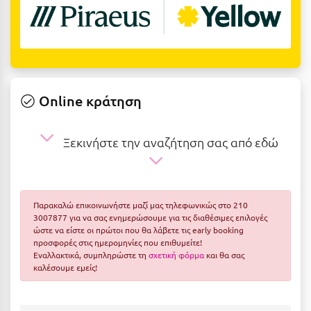
Ε
Ελάτη Αρκαδίας
Ελληνικό Αρκαδίας
Ελούντα Κρήτης
Online κράτηση
Ερέτρια
Ξεκινήστε την αναζήτηση σας από εδώ
Ερμιόνη
Εύβοια
Ευρυτανία
Παρακαλώ επικοινωνήστε μαζί μας τηλεφωνικώς στο 210
3007877 για να σας ενημερώσουμε για τις διαθέσιμες επιλογές
Ζ
ώστε να είστε οι πρώτοι που θα λάβετε τις early booking
προσφορές στις ημερομηνίες που επιθυμείτε!
Εναλλακτικά, συμπληρώστε τη
σχετική φόρμα
και θα σας
Ζαγοροχώρια
καλέσουμε εμείς!
Ζάκυνθος