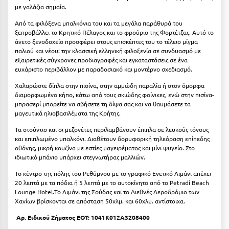
Σαμοθράκη
με γαλάζια σημαία.
Από τα φιλόξενα μπαλκόνια του και τα μεγάλα παράθυρά του
Σάμος
ξεπροβάλλει το Kρητικό Πέλαγος και το φρούριο της Φορτέτζας. Αυτό το
άνετο ξενοδοχείο προσφέρει στους επισκέπτες του το τέλειο μίγμα
Σαντορίνη
παλιού και νέου: την κλασσική ελληνική φιλοξενία σε συνδυασμό με
εξαιρετικές σύγχρονες προδιαγραφές και εγκαταστάσεις σε ένα
Σέριφος
ευχάριστο περιβάλλον με παραδοσιακό και μοντέρνο σχεδιασμό.
Σέρρες
Χαλαρώστε δίπλα στην πισίνα, στην αμμώδη παραλία ή στον όμορφα
διαμορφωμένο κήπο, κάτω από τους σκιώδης φοίνικες, ενώ στην πισίνα-
Σιθωνία
μπρασερί μπορείτε να σβήσετε τη δίψα σας και να θαυμάσετε τα
μαγευτικά ηλιοβασιλέματα της Κρήτης.
Σίκινος
Τα στούντιο και οι μεζονέτες περιλαμβάνουν έπιπλα σε λευκούς τόνους
και επιπλωμένο μπαλκόνι. Διαθέτουν δορυφορική τηλεόραση επίπεδης
Σίφνος
οθόνης, μικρή κουζίνα με εστίες μαγειρέματος και μίνι ψυγείο. Στο
ιδιωτικό μπάνιο υπάρχει στεγνωτήρας μαλλιών.
Σκαφιδιά Ηλείας
Το κέντρο της πόλης του Ρεθύμνου με το γραφικό Ενετικό Λιμάνι απέχει
Σκιάθος
20 λεπτά με τα πόδια ή 5 λεπτά με το αυτοκίνητο από το Petradi Beach
Lounge Hotel.Το Λιμάνι της Σούδας και το Διεθνές Αεροδρόμιο των
Σκόπελος
Χανίων βρίσκονται σε απόσταση 50χλμ. και 60χλμ. αντίστοιχα.
Αρ. Ειδικού Σήματος ΕΟΤ:
1041K012A3208400
Σκύρος