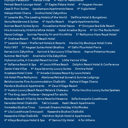
Petradi Beach Lounge Hotel
5* Eagles Palace Hotel
4* Aegean Houses
Casa Di Fiori Suites
Ippokampos Apartments Naxos
4* Vigla Hotel
Halepa Hotel Chania
Iniohos Hotel Zakynthos
5* Lesante Blu, The Leading Hotels of the World
Delfinia Hotel & Bungalows
Xenia Residences & Suites
4* Apollo Resort
Angela Apartments Kos
Sunrise Beach Suites Syros
Iliovasilema Hotel Naxos
4* Dionysos Sea Side Resort
Mrs Armelina by Mr&Mrs White Hotels
Hotel Ariadne Skyros
4* On The Rocks Hotel
Naxos Cottage
Sunrise Paros by Mr and Mrs White
5* Rethymno Mare Royal Hotel
4* Orpheas Resort
Porfi Beach Hotel
5* Lesante Classic – Preferred Hotels & Resorts
Menta City Boutique Hotel Crete
Polis 1907
5* Aegean Suites Hotel Skiathos
4* Dafni Plus Hotel Pieria
Karras Livin Zakynthos
Apricot & Sea Luxury Villas Naxos
Aspros Potamos Houses
Summer Bed Nydri
Anemelia Villa Zakynthos
Mykonos Lolita, A Grecotel Resort to Live
Little Venice Villas
4* Sofianna Resort & Spa
4* Louis Althea Beach
Dolphin Resort Hotel & Conference
Zante Vista Villas
4* Aqua Serenity Luxury Suites
Dimitra Hotel
Anastasia Hotel Crete
5* Amada Colossos Resort by Louis Hotels
Ink Hotel Phos Rethymno
Abelonas Retreat Sunset & Sunrise Lodgings
Belohorizonte Fine Accommodation Chalkidiki
Aphea Village Chania
Pandora Studios & Apartments
4* Zeus Village Resort
5* Avaton Luxury Beach Resort Relais & Chateaux
Porto Vecchio Luxury Suites Spetses
4* The King Jason Protaras – Designed for adults
Romanos Beach Villas by Xenia Resorts Messenia
Sofia Areopolis Guesthouse
Nereides Hotel Chalkidiki
Taki's Guests
Kastri Beach Apartments
Voreades Studios Tinos
Gennadi Dreams Holiday Villa Rhodes
4* Lila Guesthouse Ermoupoli
Kassandra Studios Chalkidiki
Kassandra Villas Chalkidiki
Melidron Stylish Hotel & Apartments
4* Alleys Boutique Hotel & Spa
4* Samos City Hotel
A for Athens