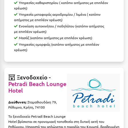
Πόρος
Υπηρεσίες καθαριστηρίου ( κατόπιν αιτήματος με επιπλέον
χρέωση)
Πόρτο Χέλι
Υπηρεσία μεταφοράς αεροδρομίου / λιμένα ( κατόπιν
αιτήματος με επιπλέον χρέωση)
Πρέβεζα
Ενοικίαση αυτοκινήτου / ποδηλάτου (κατόπιν αιτήματος
με επιπλέον χρέωση)
Πύλος
Mασάζ (κατόπιν αιτήματος με επιπλέον χρέωση)
Υπηρεσίες ομορφιάς (κατόπιν αιτήματος με επιπλέον
Πύργος
χρέωση)
Ρ
Ρέθυμνο
Ξενοδοχείο -
Petradi Beach Lounge
Ρίο
Hotel
Ρόδος
Διεύθυνση:
Σταμαθιουδάκη 79,
Ρέθυμνο, Κρήτη, 74100
Σ
Το ξενοδοχείο Petradi Beach Lounge
Σαλαμίνα
Hotel βρίσκεται σε προνομιακή τοποθεσία στη δυτική ακτή του
Ρεθύμνου. Μπροστά του απλώνεται η παραλία του Κουμπέ, βραβευμένη