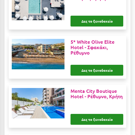
Κοζάνη
Κοκκώνι Κορινθίας
Δες το ξενοδοχείο
Κομοτηνή
Κόνιτσα
5* White Olive Elite
Hotel -
Σφακάκι,
Κόρινθος
Ρέθυμνο
Κορώνη
Δες το ξενοδοχείο
Κουρούτα Ηλείας
Κουφονήσια
Menta City Boutique
Κρήτη
Hotel -
Ρέθυμνο, Κρήτη
Κρουαζιέρες
Κύθηρα
Δες το ξενοδοχείο
Κυλλήνη