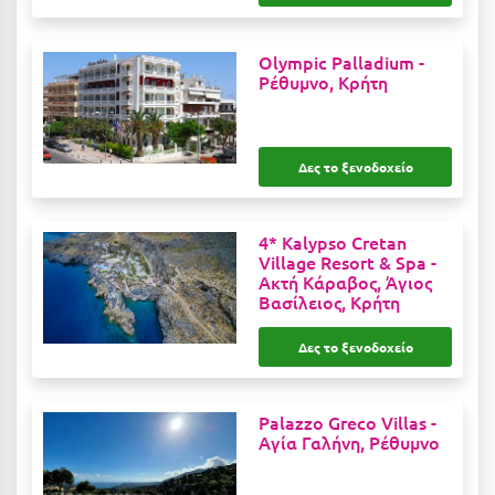
Ιωάννινα
Olympic Palladium -
Κ
Ρέθυμνο, Κρήτη
Καβάλα
Καλάβρυτα
Δες το ξενοδοχείο
Καλαμάτα
4* Kalypso Cretan
Κάλαμος
Village Resort & Spa -
Ακτή Κάραβος, Άγιος
Καλαμπάκα
Βασίλειος, Κρήτη
Κάλυμνος
Δες το ξενοδοχείο
Καμένα Βούρλα
Καρδάμαινα
Palazzo Greco Villas -
Αγία Γαλήνη, Ρέθυμνο
Καρδαμύλη