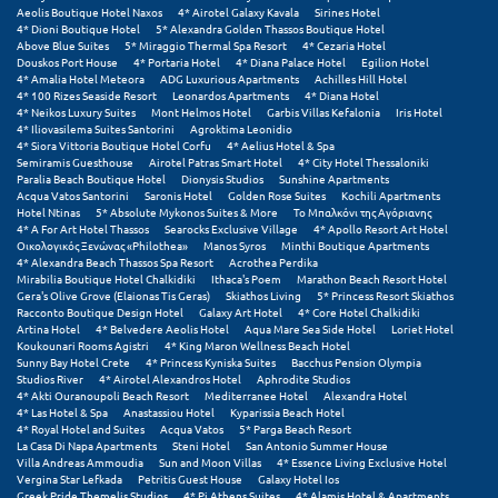
Aeolis Boutique Hotel Naxos
4* Airotel Galaxy Kavala
Sirines Hotel
4* Dioni Boutique Hotel
5* Alexandra Golden Thassos Boutique Hotel
Above Blue Suites
5* Miraggio Thermal Spa Resort
4* Cezaria Hotel
Douskos Port House
4* Portaria Hotel
4* Diana Palace Hotel
Egilion Hotel
4* Amalia Hotel Meteora
ADG Luxurious Apartments
Achilles Hill Hotel
4* 100 Rizes Seaside Resort
Leonardos Apartments
4* Diana Hotel
4* Neikos Luxury Suites
Mont Helmos Hotel
Garbis Villas Kefalonia
Iris Hotel
4* Iliovasilema Suites Santorini
Agroktima Leonidio
4* Siora Vittoria Boutique Hotel Corfu
4* Aelius Hotel & Spa
Semiramis Guesthouse
Airotel Patras Smart Hotel
4* City Hotel Thessaloniki
Paralia Beach Boutique Hotel
Dionysis Studios
Sunshine Apartments
Acqua Vatos Santorini
Saronis Hotel
Golden Rose Suites
Kochili Apartments
Hotel Ntinas
5* Absolute Mykonos Suites & More
Το Μπαλκόνι της Αγόριανης
4* A For Art Hotel Thassos
Searocks Exclusive Village
4* Apollo Resort Art Hotel
Οικολογικός Ξενώνας «Philothea»
Manos Syros
Minthi Boutique Apartments
4* Alexandra Beach Thassos Spa Resort
Acrothea Perdika
Mirabilia Boutique Hotel Chalkidiki
Ithaca's Poem
Marathon Beach Resort Hotel
Gera's Olive Grove (Elaionas Tis Geras)
Skiathos Living
5* Princess Resort Skiathos
Racconto Boutique Design Hotel
Galaxy Art Hotel
4* Core Hotel Chalkidiki
Artina Hotel
4* Belvedere Aeolis Hotel
Aqua Mare Sea Side Hotel
Loriet Hotel
Koukounari Rooms Agistri
4* King Maron Wellness Beach Hotel
Sunny Bay Hotel Crete
4* Princess Kyniska Suites
Bacchus Pension Olympia
Studios River
4* Airotel Alexandros Hotel
Aphrodite Studios
4* Akti Ouranoupoli Beach Resort
Mediterranee Hotel
Alexandra Hotel
4* Las Hotel & Spa
Anastassiou Hotel
Kyparissia Beach Hotel
4* Royal Hotel and Suites
Acqua Vatos
5* Parga Beach Resort
La Casa Di Napa Apartments
Steni Hotel
San Antonio Summer House
Villa Andreas Ammoudia
Sun and Moon Villas
4* Essence Living Exclusive Hotel
Vergina Star Lefkada
Petritis Guest House
Galaxy Hotel Ios
Greek Pride Themelis Studios
4* Pi Athens Suites
4* Alamis Hotel & Apartments