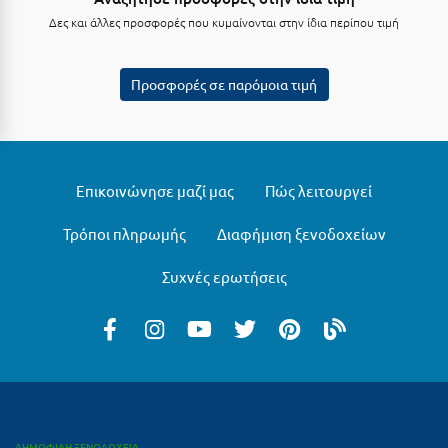
Φοινικούντα
Δες και άλλες προσφορές που κυμαίνονται στην ίδια περίπου τιμή
Χ
Προσφορές σε παρόμοια τιμή
Χαλκίδα
Χαλκιδική
Χανιά
Επικοινώνησε μαζί μας
Πώς λειτουργεί
Χερσόνησος
Τρόποι πληρωμής
Διαφήμιση ξενοδοχείων
Χερσόνησος Άθως
Συχνές ερωτήσεις
Χίος
Χράνοι Μεσσηνίας
Ψ
Ψαθόπυργος
ΔΗΜΟΦΙΛΗ ΞΕΝΟΔΟΧΕΙΑ