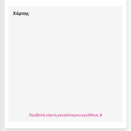
Σούνιο
Χάρτης
Σπάρτη
Σπέτσες
Σποράδες
Σύβοτα
Σύμη
Σύρος
Σχοινούσα
Τ
Τζουμέρκα
Προβολή χάρτη μεγαλύτερου μεγέθους
Τήνος