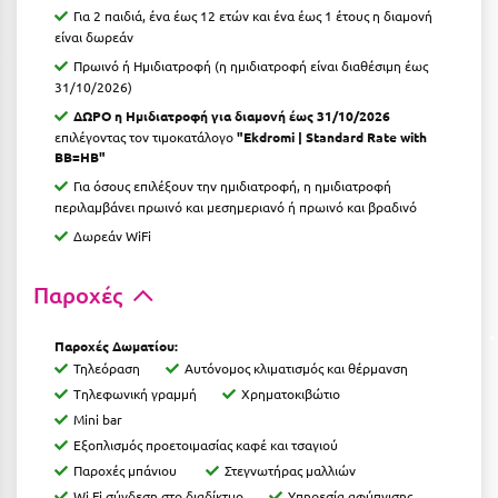
Για 2 παιδιά, ένα έως 12 ετών και ένα έως 1 έτους η διαμονή
Ιωάννινα
είναι δωρεάν
Πρωινό ή Ημιδιατροφή (η ημιδιατροφή είναι διαθέσιμη έως
Κ
31/10/2026)
ΔΩΡΟ η Ημιδιατροφή για διαμονή έως 31/10/2026
Καβάλα
επιλέγοντας τον τιμοκατάλογο
"Ekdromi | Standard Rate with
BB=HB"
Καλάβρυτα
Για όσους επιλέξουν την ημιδιατροφή, η ημιδιατροφή
Καλαμάτα
περιλαμβάνει πρωινό και μεσημεριανό ή πρωινό και βραδινό
Δωρεάν WiFi
Κάλαμος
Παροχές
Καλαμπάκα
Κάλυμνος
Παροχές Δωματίου:
Τηλεόραση
Αυτόνομος κλιματισμός και θέρμανση
Καμένα Βούρλα
Tηλεφωνική γραμμή
Χρηματοκιβώτιο
Καρδάμαινα
Mini bar
Εξοπλισμός προετοιμασίας καφέ και τσαγιού
Καρδαμύλη
Παροχές μπάνιου
Στεγνωτήρας μαλλιών
Wi Fi σύνδεση στο διαδίκτυο
Υπηρεσία αφύπνισης