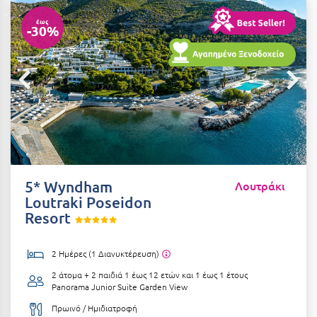
Αιδηψός
ΤΎΠΟΣ ΔΙΑΤΡΟΦΉΣ
έως
-30%
Διαμονή Μόνο
Αλεξανδρούπολη
Πρωινό
Αλισσός Αχαΐας
Ημιδιατροφή
Αλόννησος
Ημιδιατροφή + Ποτά
Αμαλιάδα
Πλήρης Διατροφή
Αμάρυνθος
All Inclusive
Αμοργός
5* Wyndham
Λουτράκι
Ένα Γεύμα
Loutraki Poseidon
Αμφίκλεια
Resort
Δύο Γεύματα + Ποτά
Ανάβυσσος
Άνδρος
2 Ημέρες (1 Διανυκτέρευση)
ΤΎΠΟΣ ΚΑΤΑΛΎΜΑΤΟΣ
2 άτομα + 2 παιδιά 1 έως 12 ετών και 1 έως 1 έτους
Αντίπαρος
Ξενοδοχεία 1 Αστέρι
Panorama Junior Suite Garden View
Αράχωβα
Πρωινό / Ημιδιατροφή
Ξενοδοχεία 2 Αστέρων