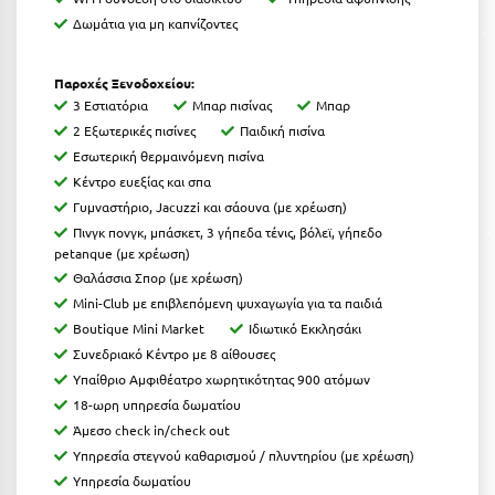
Καρδίτσα
Δωμάτια για μη καπνίζοντες
Κάρπαθος
Παροχές Ξενοδοχείου:
Καρπενήσι
3 Εστιατόρια
Μπαρ πισίνας
Μπαρ
Κάρυστος
2 Εξωτερικές πισίνες
Παιδική πισίνα
Εσωτερική θερμαινόμενη πισίνα
Κάσος
Κέντρο ευεξίας και σπα
Γυμναστήριο, Jacuzzi και σάουνα (με χρέωση)
Κασσάνδρα
Πινγκ πονγκ, μπάσκετ, 3 γήπεδα τένις, βόλεϊ, γήπεδο
petanque (με χρέωση)
Καστοριά
Θαλάσσια Σπορ (με χρέωση)
Κατερίνη
Mini-Club με επιβλεπόμενη ψυχαγωγία για τα παιδιά
Boutique Mini Market
Ιδιωτικό Εκκλησάκι
Κέα - Τζιά
Συνεδριακό Κέντρο με 8 αίθουσες
Υπαίθριο Αμφιθέατρο χωρητικότητας 900 ατόμων
Κερατέα
18-ωρη υπηρεσία δωματίου
Κέρκυρα
Άμεσο check in/check out
Υπηρεσία στεγνού καθαρισμού / πλυντηρίου (με χρέωση)
Κεφαλονιά
Υπηρεσία δωματίου