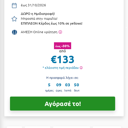
έως 31/10/2026
Αργολίδα
Ξενοδοχεία 3 Αστέρων
ΔΩΡΟ η Ημιδιατροφή!
Αριδαία
Μπροστά στην παραλία!
Ξενοδοχεία 4 Αστέρων
ΕΠΙΠΛΕΟΝ Κέρδος έως 10% σε yellows!
Αρκαδία
Ξενοδοχεία 5 Αστέρων
ΑΜΕΣΗ Online κράτηση
Αρκίτσα
Βίλες
-30%
έως
Αρτέμιδα
από
Κρουαζιέρες
€133
Αρχαία Ολυμπία
Ενοικιαζόμενα Δωμάτια
* ελάχιστη τιμή περιόδου
Αστυπάλαια
Διαμερίσματα
Η προσφορά λήγει σε:
Αττική
5
09
03
50
Studios
ημέρες
ώρες
λεπτά
δευτ
Αχαΐα
Boutique Hotels
Αγόρασέ το!
Ξενώνες
Β
Camping
Βansko