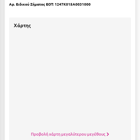
Λευκάδα
Αρ. Ειδικού Σήματος ΕΟΤ: 1247Κ015Α0031000
Λήμνος
Χάρτης
Λίμνη Πλαστήρα
Λιτόχωρο
Λουτρά Πόζαρ
Λουτρά Υπάτης
Λουτράκι
Λούτσα
Μ
Μάνη
Μαραθώνας Αττικής
Προβολή χάρτη μεγαλύτερου μεγέθους
Μαρώνεια