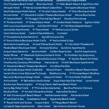
Πάργα
Moxy Patra Marina by Marriott International
Apanemia by Flegra Hotels
Mrs Chryssana Beach Hotel
Blue Sea Hotel
5* Nikki Beach Resort & Spa Porto Heli
Akroyali Hotel
4* Karras Grande Resort Zakynthos
Oniropetra Boutique Hotel
Παρνασσός
Aeolis Boutique Hotel Naxos
4* Airotel Galaxy Kavala
4* Dioni Boutique Hotel
Sirines Hotel
5* Alexandra Golden Thassos Boutique Hotel
Above Blue Suites
Πάρος
4* Cezaria Hotel
5* Miraggio Thermal Spa Resort
Douskos Port House
4* Portaria Hotel
4* Diana Palace Hotel
4* Amalia Hotel Meteora
Egilion Hotel
ADG Luxurious Apartments
Achilles Hill Hotel
4* 100 Rizes Seaside Resort
Πάτμος
Leonardos Apartments
4* Diana Hotel
4* Neikos Luxury Suites
Mont Helmos Hotel
Garbis Villas Kefalonia
Iris Hotel
4* Iliovasilema Suites Santorini
Agroktima Leonidio
Πάτρα
4* Siora Vittoria Boutique Hotel Corfu
4* Aelius Hotel & Spa
Semiramis Guesthouse
Airotel Patras Smart Hotel
4* City Hotel Thessaloniki
Παύλιανη
Paralia Beach Boutique Hotel
Dionysis Studios
Sunshine Apartments
Acqua Vatos Santorini
Saronis Hotel
Golden Rose Suites
Kochili Apartments
Hotel Ntinas
5* Absolute Mykonos Suites & More
Το Μπαλκόνι της Αγόριανης
Πειραιάς
4* A For Art Hotel Thassos
Searocks Exclusive Village
4* Apollo Resort Art Hotel
Οικολογικός Ξενώνας «Philothea»
Manos Syros
Minthi Boutique Apartments
Πελοπόννησος
4* Alexandra Beach Thassos Spa Resort
Acrothea Perdika
Mirabilia Boutique Hotel Chalkidiki
Ithaca's Poem
Marathon Beach Resort Hotel
Gera's Olive Grove (Elaionas Tis Geras)
Skiathos Living
5* Princess Resort Skiathos
Πήλιο
Racconto Boutique Design Hotel
Galaxy Art Hotel
4* Core Hotel Chalkidiki
Artina Hotel
4* Belvedere Aeolis Hotel
Aqua Mare Sea Side Hotel
Loriet Hotel
Πιερία
Koukounari Rooms Agistri
4* King Maron Wellness Beach Hotel
Sunny Bay Hotel Crete
4* Princess Kyniska Suites
Bacchus Pension Olympia
Studios River
4* Airotel Alexandros Hotel
Aphrodite Studios
Πλαταμώνας
4* Akti Ouranoupoli Beach Resort
Mediterranee Hotel
Alexandra Hotel
4* Las Hotel & Spa
Anastassiou Hotel
Kyparissia Beach Hotel
Πλύτρα Λακωνίας
4* Royal Hotel and Suites
Acqua Vatos
5* Parga Beach Resort
La Casa Di Napa Apartments
Steni Hotel
San Antonio Summer House