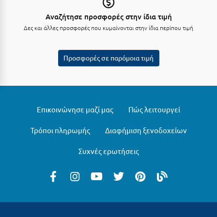
Αναζήτησε προσφορές στην ίδια τιμή
Μυστράς
Δες και άλλες προσφορές που κυμαίνονται στην ίδια περίπου τιμή
Μυτιλήνη
Προσφορές σε παρόμοια τιμή
Ν
Νάξος
Νάουσα
Επικοινώνησε μαζί μας
Πώς λειτουργεί
Ναυπακτία
Τρόποι πληρωμής
Διαφήμιση ξενοδοχείων
Ναύπλιο
Συχνές ερωτήσεις
Νέα Μάκρη
Νέα Στύρα Εύβοιας
Νέοι Πόροι Πιερίας
Ξ