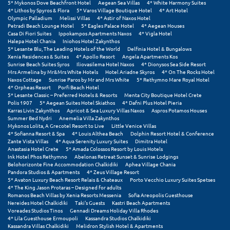
5* Mykonos Dove Beachfront Hotel
Aegean Sea Villas
4* White Harmony Suites
Σαμοθράκη
4* Lithos by Spyros & Flora
5* Varos Village Boutique Hotel
4* Art Hotel
Olympic Palladium
Melissi Villas
4* Astir of Naxos Hotel
Σάμος
Petradi Beach Lounge Hotel
5* Eagles Palace Hotel
4* Aegean Houses
Casa Di Fiori Suites
Ippokampos Apartments Naxos
4* Vigla Hotel
Halepa Hotel Chania
Iniohos Hotel Zakynthos
Σαντορίνη
5* Lesante Blu, The Leading Hotels of the World
Delfinia Hotel & Bungalows
Xenia Residences & Suites
4* Apollo Resort
Angela Apartments Kos
Σέριφος
Sunrise Beach Suites Syros
Iliovasilema Hotel Naxos
4* Dionysos Sea Side Resort
Mrs Armelina by Mr&Mrs White Hotels
Hotel Ariadne Skyros
4* On The Rocks Hotel
Naxos Cottage
Sunrise Paros by Mr and Mrs White
5* Rethymno Mare Royal Hotel
Σέρρες
4* Orpheas Resort
Porfi Beach Hotel
5* Lesante Classic – Preferred Hotels & Resorts
Menta City Boutique Hotel Crete
Σιθωνία
Polis 1907
5* Aegean Suites Hotel Skiathos
4* Dafni Plus Hotel Pieria
Karras Livin Zakynthos
Apricot & Sea Luxury Villas Naxos
Aspros Potamos Houses
Summer Bed Nydri
Anemelia Villa Zakynthos
Σίκινος
Mykonos Lolita, A Grecotel Resort to Live
Little Venice Villas
4* Sofianna Resort & Spa
4* Louis Althea Beach
Dolphin Resort Hotel & Conference
Σίφνος
Zante Vista Villas
4* Aqua Serenity Luxury Suites
Dimitra Hotel
Anastasia Hotel Crete
5* Amada Colossos Resort by Louis Hotels
Ink Hotel Phos Rethymno
Abelonas Retreat Sunset & Sunrise Lodgings
Σκαφιδιά Ηλείας
Belohorizonte Fine Accommodation Chalkidiki
Aphea Village Chania
Pandora Studios & Apartments
4* Zeus Village Resort
5* Avaton Luxury Beach Resort Relais & Chateaux
Porto Vecchio Luxury Suites Spetses
Σκιάθος
4* The King Jason Protaras – Designed for adults
Romanos Beach Villas by Xenia Resorts Messenia
Sofia Areopolis Guesthouse
Σκόπελος
Nereides Hotel Chalkidiki
Taki's Guests
Kastri Beach Apartments
Voreades Studios Tinos
Gennadi Dreams Holiday Villa Rhodes
4* Lila Guesthouse Ermoupoli
Kassandra Studios Chalkidiki
Σκύρος
Kassandra Villas Chalkidiki
Melidron Stylish Hotel & Apartments