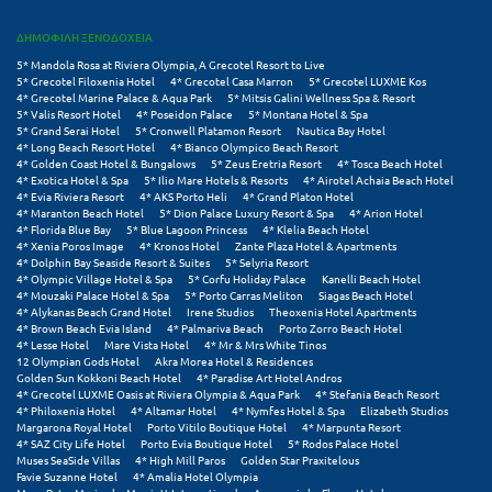
ΔΗΜΟΦΙΛΗ ΞΕΝΟΔΟΧΕΙΑ
Ξυλόκαστρο
5* Mandola Rosa at Riviera Olympia, A Grecotel Resort to Live
5* Grecotel Filoxenia Hotel
4* Grecotel Casa Marron
5* Grecotel LUXME Kos
Ο
4* Grecotel Marine Palace & Aqua Park
5* Mitsis Galini Wellness Spa & Resort
5* Valis Resort Hotel
4* Poseidon Palace
5* Montana Hotel & Spa
5* Grand Serai Hotel
5* Cronwell Platamon Resort
Nautica Bay Hotel
Ορεινή Αρκαδία
4* Long Beach Resort Hotel
4* Bianco Olympico Beach Resort
4* Golden Coast Hotel & Bungalows
5* Zeus Eretria Resort
4* Tosca Beach Hotel
4* Exotica Hotel & Spa
5* Ilio Mare Hotels & Resorts
4* Airotel Achaia Beach Hotel
Ορεινή Ναυπακτία
4* Evia Riviera Resort
4* AKS Porto Heli
4* Grand Platon Hotel
4* Maranton Beach Hotel
5* Dion Palace Luxury Resort & Spa
4* Arion Hotel
4* Florida Blue Bay
5* Blue Lagoon Princess
4* Klelia Beach Hotel
Π
4* Xenia Poros Image
4* Kronos Hotel
Zante Plaza Hotel & Apartments
4* Dolphin Bay Seaside Resort & Suites
5* Selyria Resort
4* Olympic Village Hotel & Spa
5* Corfu Holiday Palace
Kanelli Beach Hotel
Πάλαιρος
4* Mouzaki Palace Hotel & Spa
5* Porto Carras Meliton
Siagas Beach Hotel
4* Alykanas Beach Grand Hotel
Irene Studios
Theoxenia Hotel Apartments
Παξοί
4* Brown Beach Evia Island
4* Palmariva Beach
Porto Zorro Beach Hotel
4* Lesse Hotel
Mare Vista Hotel
4* Mr & Mrs White Tinos
12 Olympian Gods Hotel
Akra Morea Hotel & Residences
Παραλία Κατερίνης
Golden Sun Kokkoni Beach Hotel
4* Paradise Art Hotel Andros
4* Grecotel LUXME Oasis at Riviera Olympia & Aqua Park
4* Stefania Beach Resort
Παραλία Λιτοχώρου
4* Philoxenia Hotel
4* Altamar Hotel
4* Nymfes Hotel & Spa
Elizabeth Studios
Margarona Royal Hotel
Porto Vitilo Boutique Hotel
4* Marpunta Resort
4* SAZ City Life Hotel
Porto Evia Boutique Hotel
5* Rodos Palace Hotel
Παράλιο Άστρος
Muses SeaSide Villas
4* High Mill Paros
Golden Star Praxitelous
Favie Suzanne Hotel
4* Amalia Hotel Olympia