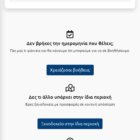
Μεθώνη
Μεσολόγγι
Μεσσηνία
Δεν βρήκες την ημερομηνία που θέλεις;
Μετέωρα
Πες μας τι ψάχνεις και θα κάνουμε ότι μπορούμε για να σε βοηθήσουμε.
Μέτσοβο
Μήλος
Χρειάζεσαι βοήθεια;
Μονεμβασιά
Μουζάκι
Δες τι άλλο υπάρχει στην ίδια περιοχή
Μπαλί Κρήτης
Βρες ξενοδοχεία με προσφορές σε κοντινή απόσταση
Μπάνσκο
Ξενοδοχεία στην ίδια περιοχή
Μπούκα Μεσσηνίας
Μύκονος