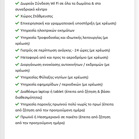
Δωρεάν Σύνδεση Wi Fi σε όλα τα δωμάτια & στο
Κοζάνη
συνεδριακό κέντρο
Κοκκώνι Κορινθίας
Χώρος Στάθμευσης
Επιχειρησιακή και γραμματειακή υποστήριξη (με χρέωση)
Κομοτηνή
Υπηρεσία ηλεκτρικών οχημάτων
Υπηρεσία Τροφοδοσίας και ιδιωτικής λειτουργίας (με
Κόνιτσα
χρέωση)
Γιατρός σε περίπτωση ανάγκης - 24 ώρες (με χρέωση)
Κόρινθος
Μεταφορά από και προς το αεροδρόμιο (με χρέωση)
Κορώνη
Διοργάνωση ενοικίασης αυτοκινήτων / εκδρομών (με
χρέωση)
Κουρούτα Ηλείας
Υπηρεσίας Φύλαξης νηπίων (με χρέωση)
Υπηρεσία εφημερίδων / περιοδικών (με χρέωση)
Κουφονήσια
Διαθέσιμο laptop ή tablet (έπειτα από ζήτηση & βάσει
διαθεσιμότητας)
Κρήτη
Υπηρεσία παροχής πρωϊνού πολύ νωρίς το πρωί (έπειτα
Κρουαζιέρες
από ζήτηση από την προηγούμενη ημέρα)
Πρωϊνό ή Μεσημεριανό σε πακέτο (έπειτα από ζήτηση
Κύθηρα
από την προηγούμενη ημέρα)
Κυλλήνη