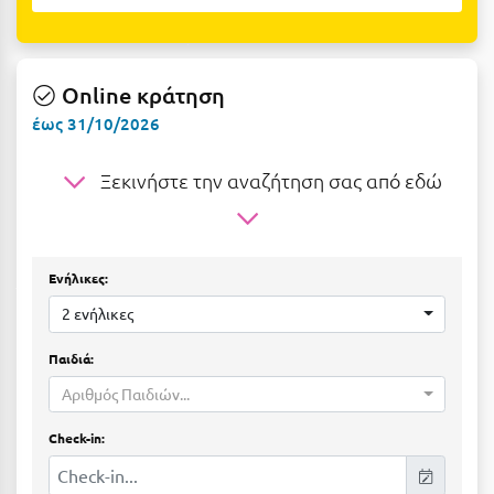
Ε
Ελάτη Αρκαδίας
Online κράτηση
Ελληνικό Αρκαδίας
έως 31/10/2026
Ελούντα Κρήτης
Ξεκινήστε την αναζήτηση σας από εδώ
Ερέτρια
Ερμιόνη
Εύβοια
Ενήλικες:
Ευρυτανία
2 ενήλικες
Παιδιά:
Ζ
Αριθμός Παιδιών...
Ζαγοροχώρια
Check-in:
Ζάκυνθος