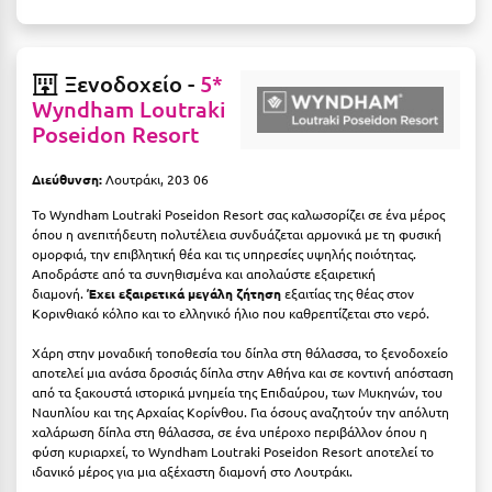
Κύμη Ευβοίας
Κυπαρισσία
Ξενοδοχείο -
5*
Κύπρος
Wyndham Loutraki
Poseidon Resort
Κως
Διεύθυνση:
Λουτράκι, 203 06
Λ
Το Wyndham Loutraki Poseidon Resort σας καλωσορίζει σε ένα μέρος
όπου η ανεπιτήδευτη πολυτέλεια συνδυάζεται αρμονικά με τη φυσική
Λαγκάδια
ομορφιά, την επιβλητική θέα και τις υπηρεσίες υψηλής ποιότητας.
Αποδράστε από τα συνηθισμένα και απολαύστε εξαιρετική
Λακόπετρα Αχαΐας
διαμονή.
Έχει εξαιρετικά μεγάλη ζήτηση
εξαιτίας της θέας στον
Κορινθιακό κόλπο και το ελληνικό ήλιο που καθρεπτίζεται στο νερό.
Λακωνία
Χάρη στην μοναδική τοποθεσία του δίπλα στη θάλασσα, το ξενοδοχείο
Λασίθι
αποτελεί μια ανάσα δροσιάς δίπλα στην Αθήνα και σε κοντινή απόσταση
από τα ξακουστά ιστορικά μνημεία της Επιδαύρου, των Μυκηνών, του
Ναυπλίου και της Αρχαίας Κορίνθου. Για όσους αναζητούν την απόλυτη
Λεπτοκαρυά
χαλάρωση δίπλα στη θάλασσα, σε ένα υπέροχο περιβάλλον όπου η
φύση κυριαρχεί, το Wyndham Loutraki Poseidon Resort αποτελεί το
Λέσβος
ιδανικό μέρος για μια αξέχαστη διαμονή στο Λουτράκι.