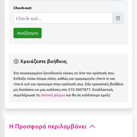
Η
Check-out:
Ηλεία
Ηράκλειο
Θ
Θάσος
Χρειάζεστε βοήθεια;
Θεσσαλονίκη
Στο συγκεκριμένο ξενοδοχείο κάνεις on line την κράτησή σου.
Επίλεξε πόσα άτομα είστε, καθώς και ημερομηνία check in και
Ι
check out και προχώρα στην κράτησή σου. Εάν χρειαστείς βοήθεια
μη διστάσεις να μας καλέσεις στο 210 3007877. Εναλλακτικά,
συμπλήρωσε τη
σχετική φόρμα
και θα σε καλέσουμε εμείς!
Ιεράπετρα
Ιθάκη
Ικαρία
Η Προσφορά περιλαμβάνει
Ίος