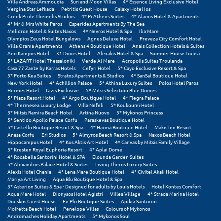
Villa Andreas Ammoudia
Sun and Moon Villas
4* Essence Living Exclusive Hotel
Πόρος
Vergina Star Lefkada
Petritis Guest House
Galaxy Hotel Ios
Greek Pride Themelis Studios
4* Pi Athens Suites
4* Alamis Hotel & Apartments
Πόρτο Χέλι
4* Mr & Mrs White Paros
Esperides Apartments By The Sea
Melidron Hotel & Suites Naxos
4* Nevros Hotel & Spa
Ilia Mare
Olympios Zeus Hotel Bungalows
Agnes Deluxe Hotel
Preveza City Comfort Hotel
Πρέβεζα
Villa Orama Apartments
Athens 4 Boutique Hotel
Anais Collection Hotels & Suites
Ano Kampos Hotel
31 Doors Hotel
Alexakis Hotel & Spa
Summer House Louisa
Πύλος
5* LAZART Hotel Thessaloniki
Verde Al Mare
Acropolis Suites Troulanda
Casa 77 Zante by Karras Hotels
Gefyri Hotel
5* Cayo Exclusive Resort & Spa
5* Porto Kea Suites
Stratos Apartments & Studios
4* SanSal Boutique Hotel
Πύργος
New York Hotel
4* Achillion Palace
5* Athina Luxury Suites
Polos Hotel Paros
Hermes Hotel
Gizis Exclusive
5* Mitsis Selection Blue Domes
5* Plaza Resort Hotel
4* Argo Boutique Hotel
4* Flegra Palace
Ρ
4* Thermesea Luxury Lodge
Villa Nefeli
5* Koukoumi Hotel
5* Mitsis Ramira Beach Hotel
Artina Nuovo
5* Mykonos Princess
5* Sentido Apollo Palace Corfu
Paraskevas Boutique Hotel
Ρέθυμνο
5* Castello Boutique Resort & Spa
4* Harma Boutique Hotel
Makis Inn Resort
Anasa Corfu
Eri Studios
5* Almyros Beach Resort & Spa
Naxos Beach Hotel
Hippocampus Hotel
4* Kos Aktis Art Hotel
4* Canvas by Mitsis Family Village
Ρίο
5* Kresten Royal Euphoria Resort
4* Aplai Dome
4* Rocabella Santorini Hotel & SPA
Elounda Garden Suites
Ρόδος
5* Alexandros Palace Hotel & Suites
Living Theros Luxury Suites
Alexis Hotel Chania
4* Lena Mare Boutique Hotel
4* Civitel Akali Hotel
Mariya Art Living
Aqua Blu Boutique Hotel & Spa
Σ
5* Asterion Suites & Spa - Designed for adults by Louis Hotels
Hotel Kontes Comfort
Aqua Mare Hotel
Dionysos Hotel Agistri
Villea Village
4* Strada Marina Hotel
Douskos Guest House
En Plo Boutique Suites
Apikia Santorini
Σαλαμίνα
Molfetta Beach Hotel
Penelope Villas
Colours of Mykonos
Andromaches Holiday Apartments
5* Mykonos Soul