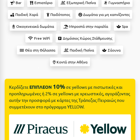
Suites
Bar
Εστιατόριο
Εξωτερική Πισίνα
Γυμναστήριο
Βόλος
Παιδική Χαρά
Παιδότοπος
Δωμάτια για μη καπνίζοντες
Βραχάτι Κορινθίας
Οικογενειακά δωμάτια
Μπροστά στην παραλία
Spa
Βυτίνα
Δες όλες τις προσφορές
Free WiFi
Δημόσιος Χώρος Στάθμευσης
Γ
Δες όλα τα πακέτα διακοπών
Θέα στη Θάλασσα
Παιδική Πισίνα
Σάουνα
Γαλαξiδι
Κοντά στην Αθήνα
Γλυφάδα
Γρεβενά
10%
Κερδίζετε
ΕΠΙΠΛΕΟΝ
σε yellows με πιστωτικές και
Γύθειο
προπληρωμένες ή 2% σε yellows με χρεωστικές, αγοράζοντας
αυτήν την προσφορά με κάρτες της Τράπεζας Πειραιώς που
Δ
συμμετέχουν στο πρόγραμμα YELLOW.
Δελφοί
Διακοπτό