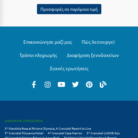
Προσφορές σε παρόμοια τιμή
Μυστράς
Μυτιλήνη
Ν
Επικοινώνησε μαζί μας
Πώς λειτουργεί
Νάξος
Τρόποι πληρωμής
Διαφήμιση ξενοδοχείων
Νάουσα
Συχνές ερωτήσεις
Ναυπακτία
Ναύπλιο
Νέα Μάκρη
Νέα Στύρα Εύβοιας
ΔΗΜΟΦΙΛΗ ΞΕΝΟΔΟΧΕΙΑ
Νέοι Πόροι Πιερίας
5* Mandola Rosa at Riviera Olympia, A Grecotel Resort to Live
5* Grecotel Filoxenia Hotel
4* Grecotel Casa Marron
5* Grecotel LUXME Kos
Ξ
4* Grecotel Marine Palace & Aqua Park
5* Mitsis Galini Wellness Spa & Resort