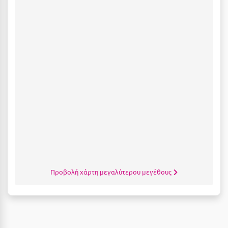
Λευκάδα
Λήμνος
Λίμνη Πλαστήρα
Λιτόχωρο
Λουτρά Πόζαρ
Λουτρά Υπάτης
Λουτράκι
Λούτσα
Μ
Προβολή χάρτη μεγαλύτερου μεγέθους
Μάνη
Μαραθώνας Αττικής
Μαρώνεια