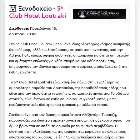
Κοζάνη
Ξενοδοχείο -
5*
Club Hotel Loutraki
Κοκκώνι Κορινθίας
Κομοτηνή
Διεύθυνση:
Ποσειδώνος 48,
Λουτράκι, 20300
Κόνιτσα
Στο 5* Club Hotel Loutraki, περιμένει ένας ολόκληρος κόσμος αναψυχής,
διασκέδασης, αλλά και ξεκούρασης, σε απόσταση αναπνοής από την
Κόρινθος
Αθήνα. Πολυτέλεια, υψηλή αισθητική, απαράμιλλη ποιότητα υπηρεσιών
και αμέτρητες επιλογές για κάθε στιγμή και για κάθε προτίμηση,
Κορώνη
δημιουργούν τον ιδανικό προορισμό για ονειρικές αποδράσεις από την
καθημερινότητα.
Κουρούτα Ηλείας
Το 5* Club Hotel Loutraki είναι χτισμένο πάνω στη μεγαλύτερη και
Κουφονήσια
ομορφότερη παραλία του Λουτρακίου, της παραθαλάσσιας πόλης που
είναι από την αρχαιότητα γνωστή για τις ιαματικές πηγές της. Το υδάτινο
Κρήτη
στοιχείο, είναι έντονο σε κάθε σημείο του συγκροτήματος, με τις
αναζωογονητικές ιδιότητες του φυσικού μεταλλικού νερού.
Κρουαζιέρες
Σχεδιασμένο από τον διάσημο αρχιτέκτονα Αλέξανδρο Τομπάζη,
παρουσιάζει μια ιδιαίτερη αρχιτεκτονική άποψη, σε σύγχρονο ύφος, που
Κύθηρα
όμως βρίσκεται σε απόλυτη αρμονία με το φυσικό περιβάλλον. Η
αίσθηση της πολυτέλειας και της κομψότητας κυριαρχεί σε όλους τους
Κυλλήνη
εσωτερικούς του χώρους, με έπιπλα και αντικείμενα που φέρουν την