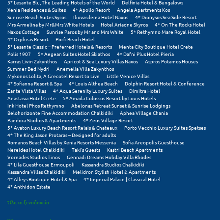
5* Lesante Blu, The Leading Hotels of the World
Delfinia Hotel & Bungalows
Σαμοθράκη
Xenia Residences & Suites
4* Apollo Resort
Angela Apartments Kos
Sunrise Beach Suites Syros
Iliovasilema Hotel Naxos
4* Dionysos Sea Side Resort
Σάμος
Mrs Armelina by Mr&Mrs White Hotels
Hotel Ariadne Skyros
4* On The Rocks Hotel
Naxos Cottage
Sunrise Paros by Mr and Mrs White
5* Rethymno Mare Royal Hotel
4* Orpheas Resort
Porfi Beach Hotel
Σαντορίνη
5* Lesante Classic – Preferred Hotels & Resorts
Menta City Boutique Hotel Crete
Polis 1907
5* Aegean Suites Hotel Skiathos
4* Dafni Plus Hotel Pieria
Σέριφος
Karras Livin Zakynthos
Apricot & Sea Luxury Villas Naxos
Aspros Potamos Houses
Summer Bed Nydri
Anemelia Villa Zakynthos
Mykonos Lolita, A Grecotel Resort to Live
Little Venice Villas
Σέρρες
4* Sofianna Resort & Spa
4* Louis Althea Beach
Dolphin Resort Hotel & Conference
Zante Vista Villas
4* Aqua Serenity Luxury Suites
Dimitra Hotel
Σιθωνία
Anastasia Hotel Crete
5* Amada Colossos Resort by Louis Hotels
Ink Hotel Phos Rethymno
Abelonas Retreat Sunset & Sunrise Lodgings
Belohorizonte Fine Accommodation Chalkidiki
Aphea Village Chania
Σίκινος
Pandora Studios & Apartments
4* Zeus Village Resort
5* Avaton Luxury Beach Resort Relais & Chateaux
Porto Vecchio Luxury Suites Spetses
4* The King Jason Protaras – Designed for adults
Σίφνος
Romanos Beach Villas by Xenia Resorts Messenia
Sofia Areopolis Guesthouse
Nereides Hotel Chalkidiki
Taki's Guests
Kastri Beach Apartments
Σκαφιδιά Ηλείας
Voreades Studios Tinos
Gennadi Dreams Holiday Villa Rhodes
4* Lila Guesthouse Ermoupoli
Kassandra Studios Chalkidiki
Kassandra Villas Chalkidiki
Melidron Stylish Hotel & Apartments
Σκιάθος
4* Alleys Boutique Hotel & Spa
4* Imperial Palace | Classical Hotel
4* Anthidon Estate
Σκόπελος
Όλα τα ξενοδοχεία
Σκύρος