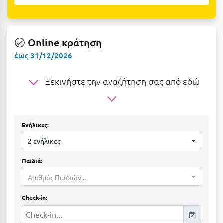
Ε
Ελάτη Αρκαδίας
Online κράτηση
Ελληνικό Αρκαδίας
έως 31/12/2026
Ελούντα Κρήτης
Ξεκινήστε την αναζήτηση σας από εδώ
Ερέτρια
Ερμιόνη
Εύβοια
Ενήλικες:
Ευρυτανία
2 ενήλικες
Παιδιά:
Ζ
Αριθμός Παιδιών...
Ζαγοροχώρια
Check-in:
Ζάκυνθος