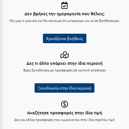
Μεθώνη
Δεν βρήκες την ημερομηνία που θέλεις;
Μεσολόγγι
Πες μας τι ψάχνεις και θα κάνουμε ότι μπορούμε για να σε βοηθήσουμε.
Μεσσηνία
Χρειάζεσαι βοήθεια;
Μετέωρα
Μέτσοβο
Μήλος
Δες τι άλλο υπάρχει στην ίδια περιοχή
Βρες ξενοδοχεία με προσφορές σε κοντινή απόσταση
Μονεμβασιά
Μουζάκι
Ξενοδοχεία στην ίδια περιοχή
Μπαλί Κρήτης
Μπάνσκο
Αναζήτησε προσφορές στην ίδια τιμή
Μπούκα Μεσσηνίας
Δες και άλλες προσφορές που κυμαίνονται στην ίδια περίπου τιμή
Μύκονος