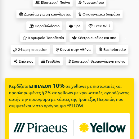
Suites
Εξωτερική Πισίνα
Γυμναστήριο
Βόλος
Δωμάτια για μη καπνίζοντες
Οικογενειακά δωμάτια
Βραχάτι Κορινθίας
Παραθαλάσσιο
Spa
Free WiFi
Βυτίνα
Δες όλες τις προσφορές
Κορυφαία Τοποθεσία
Κέντρο ευεξίας και σπα
Γ
Δες όλα τα πακέτα διακοπών
24ωρη reception
Κοντά στην Αθήνα
Bachelorette
Γαλαξiδι
Επέτειος
Γενέθλια
Εσωτερική θερμαινόμενη πισίνα
Γλυφάδα
Γρεβενά
10%
Κερδίζετε
ΕΠΙΠΛΕΟΝ
σε yellows με πιστωτικές και
Γύθειο
προπληρωμένες ή 2% σε yellows με χρεωστικές, αγοράζοντας
αυτήν την προσφορά με κάρτες της Τράπεζας Πειραιώς που
Δ
συμμετέχουν στο πρόγραμμα YELLOW.
Δελφοί
Διακοπτό