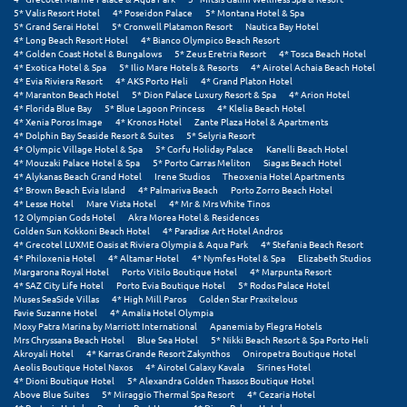
5* Valis Resort Hotel
4* Poseidon Palace
5* Montana Hotel & Spa
5* Grand Serai Hotel
5* Cronwell Platamon Resort
Nautica Bay Hotel
Ξυλόκαστρο
4* Long Beach Resort Hotel
4* Bianco Olympico Beach Resort
4* Golden Coast Hotel & Bungalows
5* Zeus Eretria Resort
4* Tosca Beach Hotel
4* Exotica Hotel & Spa
5* Ilio Mare Hotels & Resorts
4* Airotel Achaia Beach Hotel
Ο
4* Evia Riviera Resort
4* AKS Porto Heli
4* Grand Platon Hotel
4* Maranton Beach Hotel
5* Dion Palace Luxury Resort & Spa
4* Arion Hotel
4* Florida Blue Bay
5* Blue Lagoon Princess
4* Klelia Beach Hotel
Ορεινή Αρκαδία
4* Xenia Poros Image
4* Kronos Hotel
Zante Plaza Hotel & Apartments
4* Dolphin Bay Seaside Resort & Suites
5* Selyria Resort
4* Olympic Village Hotel & Spa
5* Corfu Holiday Palace
Kanelli Beach Hotel
Ορεινή Ναυπακτία
4* Mouzaki Palace Hotel & Spa
5* Porto Carras Meliton
Siagas Beach Hotel
4* Alykanas Beach Grand Hotel
Irene Studios
Theoxenia Hotel Apartments
4* Brown Beach Evia Island
4* Palmariva Beach
Porto Zorro Beach Hotel
Π
4* Lesse Hotel
Mare Vista Hotel
4* Mr & Mrs White Tinos
12 Olympian Gods Hotel
Akra Morea Hotel & Residences
Golden Sun Kokkoni Beach Hotel
4* Paradise Art Hotel Andros
Πάλαιρος
4* Grecotel LUXME Oasis at Riviera Olympia & Aqua Park
4* Stefania Beach Resort
4* Philoxenia Hotel
4* Altamar Hotel
4* Nymfes Hotel & Spa
Elizabeth Studios
Παξοί
Margarona Royal Hotel
Porto Vitilo Boutique Hotel
4* Marpunta Resort
4* SAZ City Life Hotel
Porto Evia Boutique Hotel
5* Rodos Palace Hotel
Muses SeaSide Villas
4* High Mill Paros
Golden Star Praxitelous
Παραλία Κατερίνης
Favie Suzanne Hotel
4* Amalia Hotel Olympia
Moxy Patra Marina by Marriott International
Apanemia by Flegra Hotels
Παραλία Λιτοχώρου
Mrs Chryssana Beach Hotel
Blue Sea Hotel
5* Nikki Beach Resort & Spa Porto Heli
Akroyali Hotel
4* Karras Grande Resort Zakynthos
Oniropetra Boutique Hotel
Aeolis Boutique Hotel Naxos
4* Airotel Galaxy Kavala
Sirines Hotel
Παράλιο Άστρος
4* Dioni Boutique Hotel
5* Alexandra Golden Thassos Boutique Hotel
Above Blue Suites
5* Miraggio Thermal Spa Resort
4* Cezaria Hotel