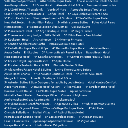
Villa Orama Apartments
Athens 4 Boutique Hotel
Anais Collection Hotels & Suites
Πόρος
Ano Kampos Hotel
31 Doors Hotel
Alexakis Hotel & Spa
Summer House Louisa
5* LAZART Hotel Thessaloniki
Verde Al Mare
Acropolis Suites Troulanda
Πόρτο Χέλι
Casa 77 Zante by Karras Hotels
Gefyri Hotel
5* Cayo Exclusive Resort & Spa
5* Porto Kea Suites
Stratos Apartments & Studios
4* SanSal Boutique Hotel
New York Hotel
4* Achillion Palace
5* Athina Luxury Suites
Polos Hotel Paros
Πρέβεζα
Hermes Hotel
5* Mitsis Selection Blue Domes
Gizis Exclusive
5* Plaza Resort Hotel
4* Argo Boutique Hotel
4* Flegra Palace
Πύλος
4* Thermesea Luxury Lodge
Villa Nefeli
5* Mitsis Ramira Beach Hotel
5* Koukoumi Hotel
Artina Nuovo
5* Mykonos Princess
5* Sentido Apollo Palace Corfu
Paraskevas Boutique Hotel
Πύργος
5* Castello Boutique Resort & Spa
4* Harma Boutique Hotel
Makis Inn Resort
Anasa Corfu
Eri Studios
5* Almyros Beach Resort & Spa
Naxos Beach Hotel
Hippocampus Hotel
4* Kos Aktis Art Hotel
4* Canvas by Mitsis Family Village
Ρ
5* Kresten Royal Euphoria Resort
4* Aplai Dome
4* Rocabella Santorini Hotel & SPA
Elounda Garden Suites
5* Alexandros Palace Hotel & Suites
Living Theros Luxury Suites
Ρέθυμνο
Alexis Hotel Chania
4* Lena Mare Boutique Hotel
4* Civitel Akali Hotel
Mariya Art Living
Aqua Blu Boutique Hotel & Spa
5* Asterion Suites & Spa - Designed for adults by Louis Hotels
Hotel Kontes Comfort
Ρίο
Aqua Mare Hotel
Dionysos Hotel Agistri
Villea Village
4* Strada Marina Hotel
Douskos Guest House
En Plo Boutique Suites
Apikia Santorini
Ρόδος
Molfetta Beach Hotel
Penelope Villas
Colours of Mykonos
Andromaches Holiday Apartments
5* Mykonos Soul
5* Mykonos Dove Beachfront Hotel
Aegean Sea Villas
4* White Harmony Suites
Σ
4* Lithos by Spyros & Flora
5* Varos Village Boutique Hotel
4* Art Hotel
Olympic Palladium
Melissi Villas
4* Astir of Naxos Hotel
Petradi Beach Lounge Hotel
5* Eagles Palace Hotel
4* Aegean Houses
Σαλαμίνα
Casa Di Fiori Suites
Ippokampos Apartments Naxos
4* Vigla Hotel
Halepa Hotel Chania
Iniohos Hotel Zakynthos