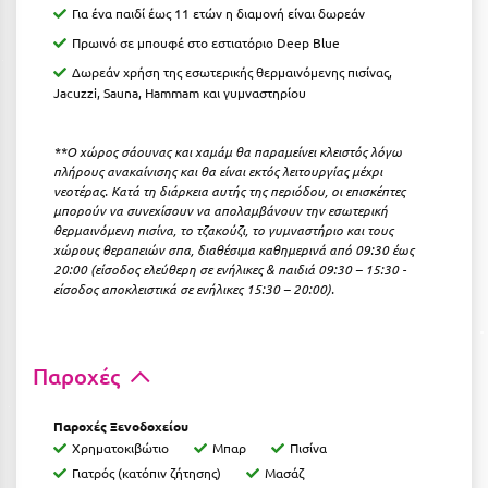
Για ένα παιδί έως 11 ετών η διαμονή είναι δωρεάν
Ιωάννινα
Πρωινό σε μπουφέ στο εστιατόριο Deep Blue
Κ
Δωρεάν χρήση της εσωτερικής θερμαινόμενης πισίνας,
Jacuzzi, Sauna, Hammam και γυμναστηρίου
Καβάλα
**O χώρος σάουνας και χαμάμ θα παραμείνει κλειστός λόγω
Καλάβρυτα
πλήρους ανακαίνισης και θα είναι εκτός λειτουργίας μέχρι
νεοτέρας.
Κατά τη διάρκεια αυτής της περιόδου, οι επισκέπτες
Καλαμάτα
μπορούν να συνεχίσουν να απολαμβάνουν την εσωτερική
θερμαινόμενη πισίνα, το τζακούζι, το γυμναστήριο και τους
Κάλαμος
χώρους θεραπειών σπα, διαθέσιμα καθημερινά από 09:30 έως
20:00 (είσοδος ελεύθερη σε ενήλικες & παιδιά 09:30 – 15:30 -
Καλαμπάκα
είσοδος αποκλειστικά σε ενήλικες 15:30 – 20:00).
Κάλυμνος
Καμένα Βούρλα
Παροχές
Καρδάμαινα
Παροχές Ξενοδοχείου
Χρηματοκιβώτιο
Μπαρ
Πισίνα
Καρδαμύλη
Γιατρός (κατόπιν ζήτησης)
Μασάζ