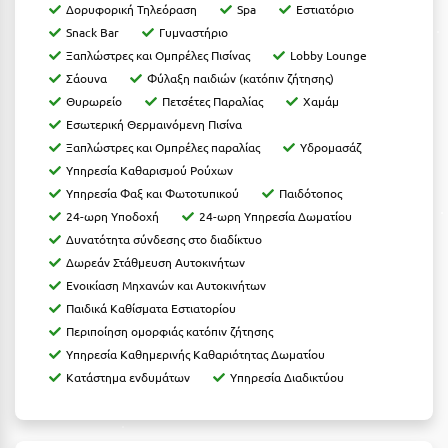
Καρδίτσα
Δορυφορική Τηλεόραση
Spa
Εστιατόριο
Snack Bar
Γυμναστήριο
Κάρπαθος
Ξαπλώστρες και Ομπρέλες Πισίνας
Lobby Lounge
Καρπενήσι
Σάουνα
Φύλαξη παιδιών (κατόπιν ζήτησης)
Θυρωρείο
Πετσέτες Παραλίας
Χαμάμ
Κάρυστος
Εσωτερική Θερμαινόμενη Πισίνα
Ξαπλώστρες και Ομπρέλες παραλίας
Υδρομασάζ
Κάσος
Υπηρεσία Καθαρισμού Ρούχων
Κασσάνδρα
Υπηρεσία Φαξ και Φωτοτυπικού
Παιδότοπος
24-ωρη Υποδοχή
24-ωρη Υπηρεσία Δωματίου
Καστοριά
Δυνατότητα σύνδεσης στο διαδίκτυο
Δωρεάν Στάθμευση Αυτοκινήτων
Κατερίνη
Ενοικίαση Μηχανών και Αυτοκινήτων
Κέα - Τζιά
Παιδικά Καθίσματα Εστιατορίου
Περιποίηση ομορφιάς κατόπιν ζήτησης
Κερατέα
Υπηρεσία Καθημερινής Καθαριότητας Δωματίου
Κατάστημα ενδυμάτων
Υπηρεσία Διαδικτύου
Κέρκυρα
Κεφαλονιά