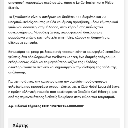
υπογραφή κορυφαίων σχεδιαστών, όπως ο Le Corbusier και ο Philip
Κύμη Ευβοίας
Starck.
Κυπαρισσία
Το ξενοδοχείο είναι 5 αστέρων και διαθέτει 255 δωμάτια και 20
υπερπολυτελείς σουίτες με θέα και άμεση πρόσβαση, μέσω εξωτερικού
Κύπρος
γυάλινου ασανσέρ, στη θάλασσα, στον κήπο ή στις πισίνες του
συγκροτήματος. Μοναδική άνεση, ατμοσφαιρική διακόσμηση,
μαρμάρινα μπάνια και πολυτελή amenities, κάνουν τη διαμονή μια
Κως
αξέχαστη εμπειρία.
Λ
Εστιατόρια και μπαρ με ξεχωριστή προσωπικότητα και υψηλού επιπέδου
γεύσεις, ένα ολοκληρωμένο Wellness Center, ένα διαρκές πρόγραμμα
εκδηλώσεων, αλλά και το μεγαλύτερο καζίνο της Ελλάδας,
Λαγκάδια
ολοκληρώνουν το σκηνικό και δημιουργούν την αίσθηση της απόλυτης
απόλαυσης.
Λακόπετρα Αχαΐας
Για την ποιότητα, την καινοτομία και την υψηλών προδιαγραφών
Λακωνία
φιλοξενία που προσφέρει στους πελάτες της, η Club Hotel Loutraki έγινε
η πρώτη ελληνική εταιρεία που κατέκτησε το βραβείο Carl Faberge, μια
Λασίθι
από τις σημαντικότερες διεθνείς διακρίσεις στον χώρο του τουρισμού.
Αρ. Ειδικού Σήματος ΕΟΤ:
1247K015A00060001
Λεπτοκαρυά
Λέσβος
Χάρτης