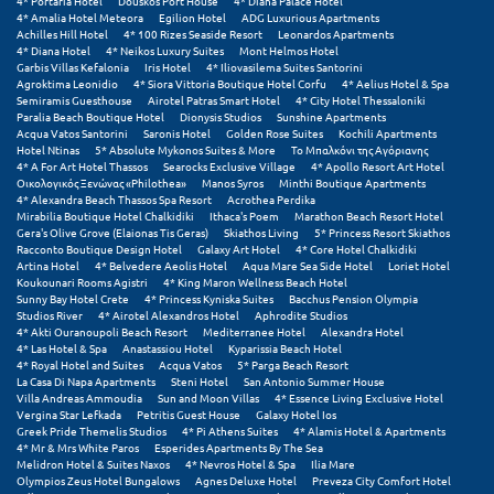
Πάργα
4* Portaria Hotel
Douskos Port House
4* Diana Palace Hotel
4* Amalia Hotel Meteora
Egilion Hotel
ADG Luxurious Apartments
Achilles Hill Hotel
4* 100 Rizes Seaside Resort
Leonardos Apartments
Παρνασσός
4* Diana Hotel
4* Neikos Luxury Suites
Mont Helmos Hotel
Garbis Villas Kefalonia
Iris Hotel
4* Iliovasilema Suites Santorini
Agroktima Leonidio
4* Siora Vittoria Boutique Hotel Corfu
4* Aelius Hotel & Spa
Πάρος
Semiramis Guesthouse
Airotel Patras Smart Hotel
4* City Hotel Thessaloniki
Paralia Beach Boutique Hotel
Dionysis Studios
Sunshine Apartments
Πάτμος
Acqua Vatos Santorini
Saronis Hotel
Golden Rose Suites
Kochili Apartments
Hotel Ntinas
5* Absolute Mykonos Suites & More
Το Μπαλκόνι της Αγόριανης
4* A For Art Hotel Thassos
Searocks Exclusive Village
4* Apollo Resort Art Hotel
Πάτρα
Οικολογικός Ξενώνας «Philothea»
Manos Syros
Minthi Boutique Apartments
4* Alexandra Beach Thassos Spa Resort
Acrothea Perdika
Παύλιανη
Mirabilia Boutique Hotel Chalkidiki
Ithaca's Poem
Marathon Beach Resort Hotel
Gera's Olive Grove (Elaionas Tis Geras)
Skiathos Living
5* Princess Resort Skiathos
Racconto Boutique Design Hotel
Galaxy Art Hotel
4* Core Hotel Chalkidiki
Πειραιάς
Artina Hotel
4* Belvedere Aeolis Hotel
Aqua Mare Sea Side Hotel
Loriet Hotel
Koukounari Rooms Agistri
4* King Maron Wellness Beach Hotel
Πελοπόννησος
Sunny Bay Hotel Crete
4* Princess Kyniska Suites
Bacchus Pension Olympia
Studios River
4* Airotel Alexandros Hotel
Aphrodite Studios
4* Akti Ouranoupoli Beach Resort
Mediterranee Hotel
Alexandra Hotel
Πήλιο
4* Las Hotel & Spa
Anastassiou Hotel
Kyparissia Beach Hotel
4* Royal Hotel and Suites
Acqua Vatos
5* Parga Beach Resort
Πιερία
La Casa Di Napa Apartments
Steni Hotel
San Antonio Summer House
Villa Andreas Ammoudia
Sun and Moon Villas
4* Essence Living Exclusive Hotel
Vergina Star Lefkada
Petritis Guest House
Galaxy Hotel Ios
Πλαταμώνας
Greek Pride Themelis Studios
4* Pi Athens Suites
4* Alamis Hotel & Apartments
4* Mr & Mrs White Paros
Esperides Apartments By The Sea
Πλύτρα Λακωνίας
Melidron Hotel & Suites Naxos
4* Nevros Hotel & Spa
Ilia Mare
Olympios Zeus Hotel Bungalows
Agnes Deluxe Hotel
Preveza City Comfort Hotel