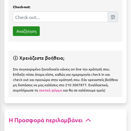
Η
Check-out:
Ηλεία
Ηράκλειο
Θ
Θάσος
Χρειάζεστε βοήθεια;
Θεσσαλονίκη
Στο συγκεκριμένο ξενοδοχείο κάνεις on line την κράτησή σου.
Επίλεξε πόσα άτομα είστε, καθώς και ημερομηνία check in και
Ι
check out και προχώρα στην κράτησή σου. Εάν χρειαστείς βοήθεια
μη διστάσεις να μας καλέσεις στο 210 3007877. Εναλλακτικά,
συμπλήρωσε τη
σχετική φόρμα
και θα σε καλέσουμε εμείς!
Ιεράπετρα
Ιθάκη
Ικαρία
Η Προσφορά περιλαμβάνει
Ίος