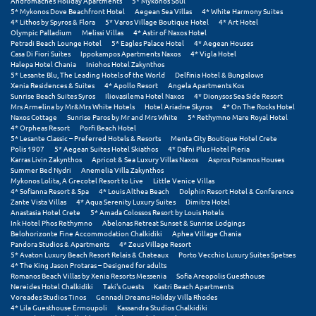
Andromaches Holiday Apartments
5* Mykonos Soul
Σαμοθράκη
5* Mykonos Dove Beachfront Hotel
Aegean Sea Villas
4* White Harmony Suites
4* Lithos by Spyros & Flora
5* Varos Village Boutique Hotel
4* Art Hotel
Olympic Palladium
Melissi Villas
4* Astir of Naxos Hotel
Σάμος
Petradi Beach Lounge Hotel
5* Eagles Palace Hotel
4* Aegean Houses
Casa Di Fiori Suites
Ippokampos Apartments Naxos
4* Vigla Hotel
Σαντορίνη
Halepa Hotel Chania
Iniohos Hotel Zakynthos
5* Lesante Blu, The Leading Hotels of the World
Delfinia Hotel & Bungalows
Xenia Residences & Suites
4* Apollo Resort
Angela Apartments Kos
Σέριφος
Sunrise Beach Suites Syros
Iliovasilema Hotel Naxos
4* Dionysos Sea Side Resort
Mrs Armelina by Mr&Mrs White Hotels
Hotel Ariadne Skyros
4* On The Rocks Hotel
Σέρρες
Naxos Cottage
Sunrise Paros by Mr and Mrs White
5* Rethymno Mare Royal Hotel
4* Orpheas Resort
Porfi Beach Hotel
5* Lesante Classic – Preferred Hotels & Resorts
Menta City Boutique Hotel Crete
Σιθωνία
Polis 1907
5* Aegean Suites Hotel Skiathos
4* Dafni Plus Hotel Pieria
Karras Livin Zakynthos
Apricot & Sea Luxury Villas Naxos
Aspros Potamos Houses
Σίκινος
Summer Bed Nydri
Anemelia Villa Zakynthos
Mykonos Lolita, A Grecotel Resort to Live
Little Venice Villas
4* Sofianna Resort & Spa
4* Louis Althea Beach
Dolphin Resort Hotel & Conference
Σίφνος
Zante Vista Villas
4* Aqua Serenity Luxury Suites
Dimitra Hotel
Anastasia Hotel Crete
5* Amada Colossos Resort by Louis Hotels
Σκαφιδιά Ηλείας
Ink Hotel Phos Rethymno
Abelonas Retreat Sunset & Sunrise Lodgings
Belohorizonte Fine Accommodation Chalkidiki
Aphea Village Chania
Pandora Studios & Apartments
4* Zeus Village Resort
Σκιάθος
5* Avaton Luxury Beach Resort Relais & Chateaux
Porto Vecchio Luxury Suites Spetses
4* The King Jason Protaras – Designed for adults
Σκόπελος
Romanos Beach Villas by Xenia Resorts Messenia
Sofia Areopolis Guesthouse
Nereides Hotel Chalkidiki
Taki's Guests
Kastri Beach Apartments
Voreades Studios Tinos
Gennadi Dreams Holiday Villa Rhodes
Σκύρος
4* Lila Guesthouse Ermoupoli
Kassandra Studios Chalkidiki