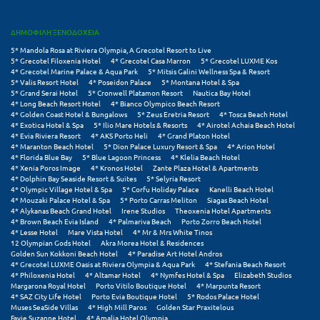
Ξυλόκαστρο
ΔΗΜΟΦΙΛΗ ΞΕΝΟΔΟΧΕΙΑ
5* Mandola Rosa at Riviera Olympia, A Grecotel Resort to Live
Ο
5* Grecotel Filoxenia Hotel
4* Grecotel Casa Marron
5* Grecotel LUXME Kos
4* Grecotel Marine Palace & Aqua Park
5* Mitsis Galini Wellness Spa & Resort
5* Valis Resort Hotel
4* Poseidon Palace
5* Montana Hotel & Spa
Ορεινή Αρκαδία
5* Grand Serai Hotel
5* Cronwell Platamon Resort
Nautica Bay Hotel
4* Long Beach Resort Hotel
4* Bianco Olympico Beach Resort
4* Golden Coast Hotel & Bungalows
5* Zeus Eretria Resort
4* Tosca Beach Hotel
Ορεινή Ναυπακτία
4* Exotica Hotel & Spa
5* Ilio Mare Hotels & Resorts
4* Airotel Achaia Beach Hotel
4* Evia Riviera Resort
4* AKS Porto Heli
4* Grand Platon Hotel
4* Maranton Beach Hotel
5* Dion Palace Luxury Resort & Spa
4* Arion Hotel
Π
4* Florida Blue Bay
5* Blue Lagoon Princess
4* Klelia Beach Hotel
4* Xenia Poros Image
4* Kronos Hotel
Zante Plaza Hotel & Apartments
4* Dolphin Bay Seaside Resort & Suites
5* Selyria Resort
Πάλαιρος
4* Olympic Village Hotel & Spa
5* Corfu Holiday Palace
Kanelli Beach Hotel
4* Mouzaki Palace Hotel & Spa
5* Porto Carras Meliton
Siagas Beach Hotel
4* Alykanas Beach Grand Hotel
Irene Studios
Theoxenia Hotel Apartments
Παξοί
4* Brown Beach Evia Island
4* Palmariva Beach
Porto Zorro Beach Hotel
4* Lesse Hotel
Mare Vista Hotel
4* Mr & Mrs White Tinos
Παραλία Κατερίνης
12 Olympian Gods Hotel
Akra Morea Hotel & Residences
Golden Sun Kokkoni Beach Hotel
4* Paradise Art Hotel Andros
4* Grecotel LUXME Oasis at Riviera Olympia & Aqua Park
4* Stefania Beach Resort
Παραλία Λιτοχώρου
4* Philoxenia Hotel
4* Altamar Hotel
4* Nymfes Hotel & Spa
Elizabeth Studios
Margarona Royal Hotel
Porto Vitilo Boutique Hotel
4* Marpunta Resort
Παράλιο Άστρος
4* SAZ City Life Hotel
Porto Evia Boutique Hotel
5* Rodos Palace Hotel
Muses SeaSide Villas
4* High Mill Paros
Golden Star Praxitelous
Favie Suzanne Hotel
4* Amalia Hotel Olympia