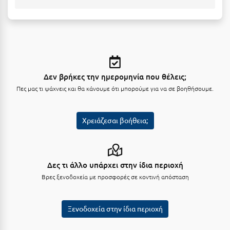
Μεθώνη
Μεσολόγγι
Μεσσηνία
Μετέωρα
Δεν βρήκες την ημερομηνία που θέλεις;
Πες μας τι ψάχνεις και θα κάνουμε ότι μπορούμε για να σε βοηθήσουμε.
Μέτσοβο
Μήλος
Χρειάζεσαι βοήθεια;
Μονεμβασιά
Μουζάκι
Δες τι άλλο υπάρχει στην ίδια περιοχή
Μπαλί Κρήτης
Βρες ξενοδοχεία με προσφορές σε κοντινή απόσταση
Μπάνσκο
Ξενοδοχεία στην ίδια περιοχή
Μπούκα Μεσσηνίας
Μύκονος