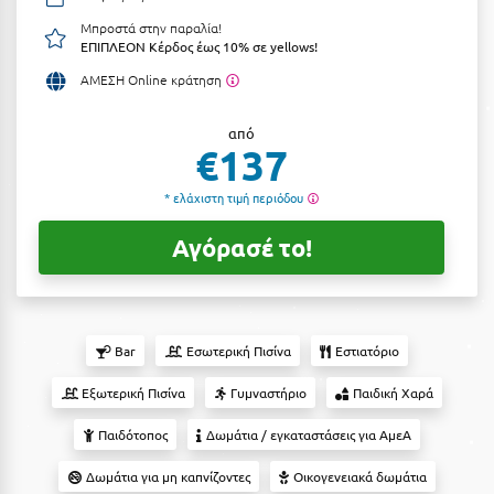
Αργολίδα
Μπροστά στην παραλία!
Ξενοδοχεία 3 Αστέρων
ΕΠΙΠΛΕΟΝ Κέρδος έως 10% σε yellows!
Αριδαία
Ξενοδοχεία 4 Αστέρων
ΑΜΕΣΗ Online κράτηση
Αρκαδία
Ξενοδοχεία 5 Αστέρων
από
€137
Αρκίτσα
Βίλες
Αρτέμιδα
* ελάχιστη τιμή περιόδου
Κρουαζιέρες
Αρχαία Ολυμπία
Ενοικιαζόμενα Δωμάτια
Αγόρασέ το!
Αστυπάλαια
Διαμερίσματα
Αττική
Studios
Bar
Εσωτερική Πισίνα
Εστιατόριο
Αχαΐα
Boutique Hotels
Εξωτερική Πισίνα
Γυμναστήριο
Παιδική Χαρά
Ξενώνες
Β
Παιδότοπος
Δωμάτια / εγκαταστάσεις για ΑμεΑ
Camping
Βansko
Δωμάτια για μη καπνίζοντες
Οικογενειακά δωμάτια