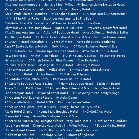
Πόρος
Villa Andreas Ammoudia
Sun and Moon Villas
4* Essence Living Exclusive Hotel
Vergina Star Lefkada
Petritis Guest House
Galaxy Hotel Ios
Greek Pride Themelis Studios
4* Pi Athens Suites
4* Alamis Hotel & Apartments
Πόρτο Χέλι
4* Mr & Mrs White Paros
Esperides Apartments By The Sea
Melidron Hotel & Suites Naxos
4* Nevros Hotel & Spa
Ilia Mare
Πρέβεζα
Olympios Zeus Hotel Bungalows
Agnes Deluxe Hotel
Preveza City Comfort Hotel
Villa Orama Apartments
Athens 4 Boutique Hotel
Anais Collection Hotels & Suites
Ano Kampos Hotel
31 Doors Hotel
Alexakis Hotel & Spa
Summer House Louisa
Πύλος
5* LAZART Hotel Thessaloniki
Verde Al Mare
Acropolis Suites Troulanda
Casa 77 Zante by Karras Hotels
Gefyri Hotel
5* Cayo Exclusive Resort & Spa
Πύργος
5* Porto Kea Suites
Stratos Apartments & Studios
4* SanSal Boutique Hotel
New York Hotel
4* Achillion Palace
5* Athina Luxury Suites
Polos Hotel Paros
Hermes Hotel
5* Mitsis Selection Blue Domes
Gizis Exclusive
Ρ
5* Plaza Resort Hotel
4* Argo Boutique Hotel
4* Flegra Palace
4* Thermesea Luxury Lodge
Villa Nefeli
5* Mitsis Ramira Beach Hotel
5* Koukoumi Hotel
Artina Nuovo
5* Mykonos Princess
Ρέθυμνο
5* Sentido Apollo Palace Corfu
Paraskevas Boutique Hotel
5* Castello Boutique Resort & Spa
4* Harma Boutique Hotel
Makis Inn Resort
Anasa Corfu
Eri Studios
5* Almyros Beach Resort & Spa
Naxos Beach Hotel
Ρίο
Hippocampus Hotel
4* Kos Aktis Art Hotel
4* Canvas by Mitsis Family Village
5* Kresten Royal Euphoria Resort
4* Aplai Dome
Ρόδος
4* Rocabella Santorini Hotel & SPA
Elounda Garden Suites
5* Alexandros Palace Hotel & Suites
Living Theros Luxury Suites
Alexis Hotel Chania
4* Lena Mare Boutique Hotel
4* Civitel Akali Hotel
Mariya Art Living
Aqua Blu Boutique Hotel & Spa
Σ
5* Asterion Suites & Spa - Designed for adults by Louis Hotels
Hotel Kontes Comfort
Aqua Mare Hotel
Dionysos Hotel Agistri
Villea Village
4* Strada Marina Hotel
Douskos Guest House
En Plo Boutique Suites
Apikia Santorini
Σαλαμίνα
Molfetta Beach Hotel
Penelope Villas
Colours of Mykonos