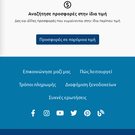
Μυστράς
Αναζήτησε προσφορές στην ίδια τιμή
Δες και άλλες προσφορές που κυμαίνονται στην ίδια περίπου τιμή
Μυτιλήνη
Ν
Προσφορές σε παρόμοια τιμή
Νάξος
Νάουσα
Επικοινώνησε μαζί μας
Πώς λειτουργεί
Ναυπακτία
Ναύπλιο
Τρόποι πληρωμής
Διαφήμιση ξενοδοχείων
Νέα Μάκρη
Συχνές ερωτήσεις
Νέα Στύρα Εύβοιας
Νέοι Πόροι Πιερίας
Ξ