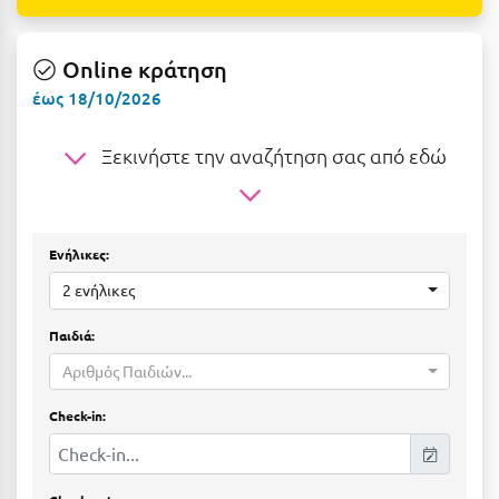
Ε
Ελάτη Αρκαδίας
Online κράτηση
έως 18/10/2026
Ελληνικό Αρκαδίας
Ελούντα Κρήτης
Ξεκινήστε την αναζήτηση σας από εδώ
Ερέτρια
Ερμιόνη
Ενήλικες:
Εύβοια
2 ενήλικες
Ευρυτανία
Παιδιά:
Ζ
Αριθμός Παιδιών...
Ζαγοροχώρια
Check-in:
Ζάκυνθος