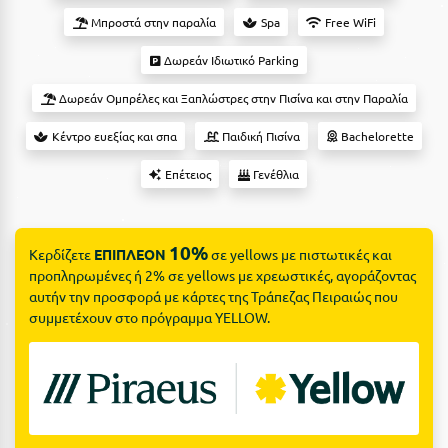
Suites
Βόλος
Μπροστά στην παραλία
Spa
Free WiFi
Βραχάτι Κορινθίας
Δωρεάν Ιδιωτικό Parking
Βυτίνα
Δες όλες τις προσφορές
Δωρεάν Ομπρέλες και Ξαπλώστρες στην Πισίνα και στην Παραλία
Γ
Δες όλα τα πακέτα διακοπών
Κέντρο ευεξίας και σπα
Παιδική Πισίνα
Bachelorette
Επέτειος
Γενέθλια
Γαλαξiδι
Γλυφάδα
10%
Γρεβενά
Κερδίζετε
ΕΠΙΠΛΕΟΝ
σε yellows με πιστωτικές και
προπληρωμένες ή 2% σε yellows με χρεωστικές, αγοράζοντας
Γύθειο
αυτήν την προσφορά με κάρτες της Τράπεζας Πειραιώς που
συμμετέχουν στο πρόγραμμα YELLOW.
Δ
Δελφοί
Διακοπτό