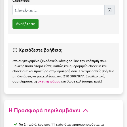
Check-out:
Η
Ηλεία
Ηράκλειο
Θ
Χρειάζεστε βοήθεια;
Θάσος
Στο συγκεκριμένο ξενοδοχείο κάνεις on line την κράτησή σου.
Θεσσαλονίκη
Επίλεξε πόσα άτομα είστε, καθώς και ημερομηνία check in και
check out και προχώρα στην κράτησή σου. Εάν χρειαστείς βοήθεια
Ι
μη διστάσεις να μας καλέσεις στο 210 3007877. Εναλλακτικά,
συμπλήρωσε τη
σχετική φόρμα
και θα σε καλέσουμε εμείς!
Ιεράπετρα
Ιθάκη
Η Προσφορά περιλαμβάνει
Ικαρία
Ίος
Για 2 παιδιά, ένα έως 11 ετών όταν χρησιμοποιούνται τα