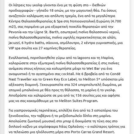
Οι λάτρεις του γκολφ γίνονται ένα με τη φύση στο – διεθνών
Κύμη Ευβοίας
προδιαγραφών - γήπεδο 18 οπών, με την μαγευτική θέα. Για όσους
αναζητούν χαλάρωση και απόλυτη ηρεμία, ένα από τα μεγαλύτερα
Κυπαρισσία
Κέντρα Θαλασσοθεραπείας & Spa στη Νοτιοανατολική Ευρώπη (4.700
m2!), σας περιμένει με μια εξαιρετική ποικιλία θεραπειών από την
Κύπρος
Pevonia και την Ligne St. Barth, εσωτερική πισίνα θαλασσινού νερού,
πισίνα θαλασσοθεραπείας, πισίνα υψηλής περιεκτικότητας σε αλάτι,
Κως
jacuzzi, 6 hydro baths, σάουνα, ατμόλουτρο, 2 κέντρα γυμναστικής, μια
VIP spa σουίτα και 27 καμπίνες θεραπείας.
Λ
Εναλλακτικά, περιπλανηθείτε γύρω από τα lagoons και τη Μαρίνα,
χαλαρώσετε στην εξωτερική πισίνα θαλασσοθεραπείας ή στις πισίνες
Λαγκάδια
ανάμεσα στους κήπους και κολυμπήστε μέχρι το Wet Bar για ένα
αναψυκτικό ή το αγαπημένο σας cocktail. Με 6 βραβεία από το Condé
Λακόπετρα Αχαΐας
Nast Traveller και το Green Key Eco Label, το Meliton 5* υπόσχεται μία
αξέχαστη διαμονή. Ξεκουραστείτε στα 324 υπερπολυτελή δωμάτια, με
Λακωνία
ατομικά μπαλκόνια με θέα προς τη θάλασσα, τη μαρίνα ή το γκολφ.
Αποδράστε και χαλαρώστε σε μια από τις 156 σουίτες μας και αφήστε
μας να σας κακομάθουμε με το Meliton Suites Program.
Λασίθι
Για γαστρονομικές περιπέτειες, επιλέξτε ένα από τα 3 εστιατόρια του
Λεπτοκαρυά
ξενοδοχείου, την ταβέρνα ή το μεζεδοπωλείο δίπλα στη μαρίνα.
Απολαύστε ζωντανή μουσική στο μπαρ ή δοκιμάστε τη τύχη σας στο
Λέσβος
διπλανό καζίνο με ατμόσφαιρα Νέας Ορλεάνης – ο καλύτερος τρόπος για
να τελειώσει μια ηλιόλουστη μέρα στο Porto Carras Grand Resort.