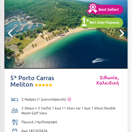
Αιδηψός
ΤΎΠΟΣ ΔΙΑΤΡΟΦΉΣ
Διαμονή Μόνο
Αλεξανδρούπολη
Πρωινό
Αλισσός Αχαΐας
Ημιδιατροφή
Αλόννησος
Ημιδιατροφή + Ποτά
Αμαλιάδα
Πλήρης Διατροφή
Αμάρυνθος
All Inclusive
Αμοργός
5* Porto Carras
Σιθωνία,
Χαλκιδική
Ένα Γεύμα
Meliton
Αμφίκλεια
Δύο Γεύματα + Ποτά
Ανάβυσσος
2 Ημέρες (1 Διανυκτέρευση)
Άνδρος
2 άτομα + 2 παιδιά 1 έως 11 ετών και 1 έως 1 έτους
Double
ΤΎΠΟΣ ΚΑΤΑΛΎΜΑΤΟΣ
Room Golf View
Αντίπαρος
Ξενοδοχεία 1 Αστέρι
Πρωινό / Ημιδιατροφή
Αράχωβα
Ξενοδοχεία 2 Αστέρων
έως 18/10/2026