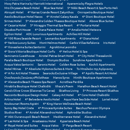
Πάργα
Moxy Patra Marina by Marriott International
Apanemia by Flegra Hotels
Mrs Chryssana Beach Hotel
Blue Sea Hotel
5* Nikki Beach Resort & Spa Porto Heli
Παρνασσός
Akroyali Hotel
4* Karras Grande Resort Zakynthos
Oniropetra Boutique Hotel
Aeolis Boutique Hotel Naxos
4* Airotel Galaxy Kavala
4* Dioni Boutique Hotel
Sirines Hotel
5* Alexandra Golden Thassos Boutique Hotel
Above Blue Suites
Πάρος
4* Cezaria Hotel
5* Miraggio Thermal Spa Resort
4* Portaria Hotel
Douskos Port House
4* Diana Palace Hotel
4* Amalia Hotel Meteora
Πάτμος
Egilion Hotel
ADG Luxurious Apartments
Achilles Hill Hotel
4* 100 Rizes Seaside Resort
Leonardos Apartments
4* Diana Hotel
4* Neikos Luxury Suites
Mont Helmos Hotel
Garbis Villas Kefalonia
Iris Hotel
Πάτρα
4* Iliovasilema Suites Santorini
Agroktima Leonidio
4* Siora Vittoria Boutique Hotel Corfu
4* Aelius Hotel & Spa
Παύλιανη
Semiramis Guesthouse
Airotel Patras Smart Hotel
4* City Hotel Thessaloniki
Paralia Beach Boutique Hotel
Dionysis Studios
Sunshine Apartments
Acqua Vatos Santorini
Saronis Hotel
Golden Rose Suites
Kochili Apartments
Πειραιάς
Hotel Ntinas
5* Absolute Mykonos Suites & More
Το Μπαλκόνι της Αγόριανης
4* A For Art Hotel Thassos
Searocks Exclusive Village
4* Apollo Resort Art Hotel
Πελοπόννησος
Οικολογικός Ξενώνας «Philothea»
Manos Syros
Minthi Boutique Apartments
4* Alexandra Beach Thassos Spa Resort
Acrothea Perdika
Mirabilia Boutique Hotel Chalkidiki
Ithaca's Poem
Marathon Beach Resort Hotel
Πήλιο
Gera's Olive Grove (Elaionas Tis Geras)
Skiathos Living
5* Princess Resort Skiathos
Racconto Boutique Design Hotel
Galaxy Art Hotel
4* Core Hotel Chalkidiki
Πιερία
Artina Hotel
4* Belvedere Aeolis Hotel
Aqua Mare Sea Side Hotel
Loriet Hotel
Koukounari Rooms Agistri
4* King Maron Wellness Beach Hotel
Sunny Bay Hotel Crete
4* Princess Kyniska Suites
Bacchus Pension Olympia
Πλαταμώνας
Studios River
4* Airotel Alexandros Hotel
Aphrodite Studios
4* Akti Ouranoupoli Beach Resort
Mediterranee Hotel
Alexandra Hotel
4* Las Hotel & Spa
Anastassiou Hotel
Kyparissia Beach Hotel
Πλύτρα Λακωνίας
4* Royal Hotel and Suites
Acqua Vatos
5* Parga Beach Resort
La Casa Di Napa Apartments
Steni Hotel
San Antonio Summer House