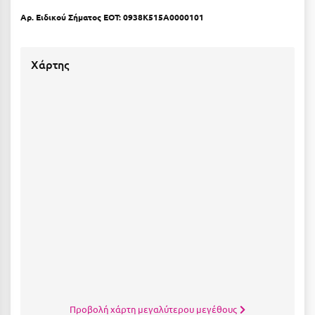
Λευκάδα
Αρ. Ειδικού Σήματος ΕΟΤ: 0938K515A0000101
Λήμνος
Λίμνη Πλαστήρα
Χάρτης
Λιτόχωρο
Λουτρά Πόζαρ
Λουτρά Υπάτης
Λουτράκι
Λούτσα
Μ
Μάνη
Μαραθώνας Αττικής
Μαρώνεια
Προβολή χάρτη μεγαλύτερου μεγέθους