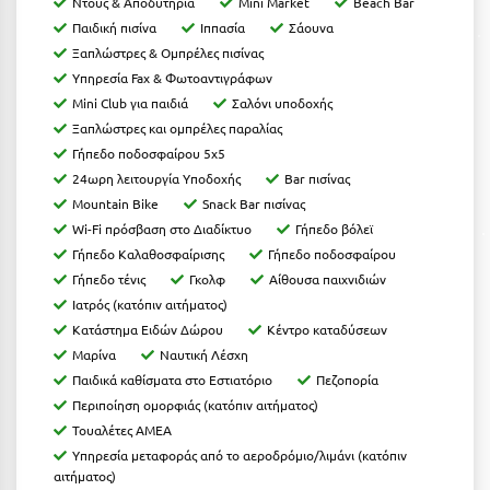
Ντους & Αποδυτήρια
Mini Market
Beach Bar
Καρδίτσα
Παιδική πισίνα
Ιππασία
Σάουνα
Κάρπαθος
Ξαπλώστρες & Ομπρέλες πισίνας
Υπηρεσία Fax & Φωτοαντιγράφων
Καρπενήσι
Mini Club για παιδιά
Σαλόνι υποδοχής
Κάρυστος
Ξαπλώστρες και ομπρέλες παραλίας
Γήπεδο ποδοσφαίρου 5x5
Κάσος
24ωρη λειτουργία Υποδοχής
Bar πισίνας
Mountain Bike
Snack Bar πισίνας
Κασσάνδρα
Wi-Fi πρόσβαση στο Διαδίκτυο
Γήπεδο βόλεϊ
Καστοριά
Γήπεδο Καλαθοσφαίρισης
Γήπεδο ποδοσφαίρου
Γήπεδο τένις
Γκολφ
Αίθουσα παιχνιδιών
Κατερίνη
Ιατρός (κατόπιν αιτήματος)
Κατάστημα Ειδών Δώρου
Κέντρο καταδύσεων
Κέα - Τζιά
Μαρίνα
Ναυτική Λέσχη
Κερατέα
Παιδικά καθίσματα στο Εστιατόριο
Πεζοπορία
Περιποίηση ομορφιάς (κατόπιν αιτήματος)
Κέρκυρα
Τουαλέτες ΑΜΕΑ
Υπηρεσία μεταφοράς από το αεροδρόμιο/λιμάνι (κατόπιν
Κεφαλονιά
αιτήματος)