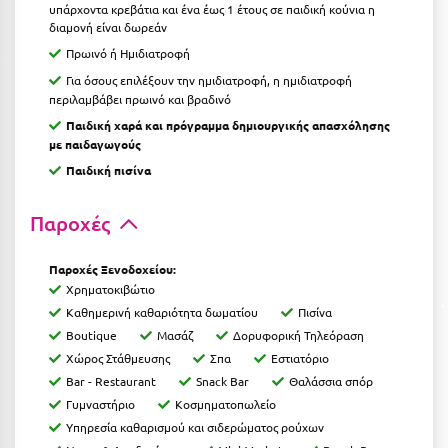
υπάρχοντα κρεβάτια και ένα έως 1 έτους σε παιδική κούνια η
Ιωάννινα
διαμονή είναι δωρεάν
Πρωινό ή Ημιδιατροφή
Κ
Για όσους επιλέξουν την ημιδιατροφή, η ημιδιατροφή
περιλαμβάβει πρωινό και βραδινό
Καβάλα
Παιδική χαρά και πρόγραμμα δημιουργικής απασχόλησης
με παιδαγωγούς
Καλάβρυτα
Παιδική πισίνα
Καλαμάτα
Παροχές
Κάλαμος
Καλαμπάκα
Παροχές Ξενοδοχείου:
Χρηματοκιβώτιο
Κάλυμνος
Καθημερινή καθαριότητα δωματίου
Πισίνα
Boutique
Μασάζ
Δορυφορική Τηλεόραση
Καμένα Βούρλα
Χώρος Στάθμευσης
Σπα
Εστιατόριο
Καρδάμαινα
Bar - Restaurant
Snack Bar
Θαλάσσια σπόρ
Γυμναστήριο
Κοσμηματοπωλείο
Καρδαμύλη
Υπηρεσία καθαρισμού και σιδερώματος ρούχων