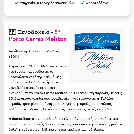
Υπηρεσία μεταφοράς αποσκευών
Ψαροταβέρνα
Κοζάνη
Κοκκώνι Κορινθίας
Κομοτηνή
Ξενοδοχείο -
5*
Κόνιτσα
Porto Carras Meliton
Κόρινθος
Διεύθυνση:
Σιθωνία, Χαλκιδική,
63081
Κορώνη
Στη σκιά του Όρους Μελίτωνα, στην
Κουρούτα Ηλείας
πανέμορφη αμμουδιά με τα
καταγάλανα νερά της Χαλκιδικής,
ανάμεσα σε 17.630 στρέμματα
Κουφονήσια
μοναδικής φυσικής ομορφιάς,
ανακαλύψτε το Porto Carras Meliton 5*. Η ατέλειωτη παραλία, με τους
Κρήτη
25 ιδιωτικούς κολπίσκους, βραβευμένη κάθε χρόνο με τη Γαλάζια
Σημαία, προσφέρει αμέτρητες επιλογές σε μικρούς και μεγάλους:
Κρουαζιέρες
κολύμπι, καταδύσεις, θαλάσσιο σκι, ιστιοσανίδες, κανό, ιστιοπλοΐα.
Κύθηρα
Η διασκέδαση στην παραλία όμως είναι μόνο η αρχή, απολαύστε μια
σειρά από εξωτερικές δραστηριότητες, από ιππασία μέχρι τένις, μπάσκετ,
Κυλλήνη
βόλεϊ, ποδόσφαιρο, 5x5, πεζοπορία, τρέξιμο και ποδηλασία.