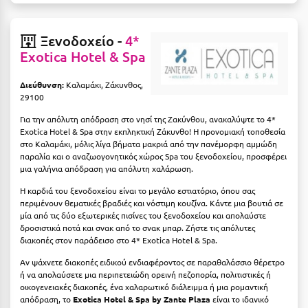
Μεθώνη
Ξενοδοχείο -
4*
Μεσολόγγι
Exotica Hotel & Spa
Μεσσηνία
Διεύθυνση:
Καλαμάκι, Ζάκυνθος,
Μετέωρα
29100
Για την απόλυτη απόδραση στο νησί της Ζακύνθου, ανακαλύψτε το 4*
Μέτσοβο
Exotica Hotel & Spa στην εκπληκτική Ζάκυνθο! Η προνομιακή τοποθεσία
στο Καλαμάκι, μόλις λίγα βήματα μακριά από την πανέμορφη αμμώδη
Μήλος
παραλία και ο αναζωογονητικός χώρος Spa του ξενοδοχείου, προσφέρει
μια γαλήνια απόδραση για απόλυτη χαλάρωση.
Μονεμβασιά
Η καρδιά του ξενοδοχείου είναι το μεγάλο εστιατόριο, όπου σας
Μουζάκι
περιμένουν θεματικές βραδιές και νόστιμη κουζίνα. Κάντε μια βουτιά σε
μία από τις δύο εξωτερικές πισίνες του ξενοδοχείου και απολαύστε
Μπαλί Κρήτης
δροσιστικά ποτά και σνακ από το σνακ μπαρ. Ζήστε τις απόλυτες
διακοπές στον παράδεισο στο 4* Exotica Hotel & Spa.
Μπάνσκο
Αν ψάχνετε διακοπές ειδικού ενδιαφέροντος σε παραθαλάσσιο θέρετρο
ή να απολαύσετε μια περιπετειώδη ορεινή πεζοπορία, πολιτιστικές ή
Μπούκα Μεσσηνίας
οικογενειακές διακοπές, ένα χαλαρωτικό διάλειμμα ή μια ρομαντική
απόδραση, το
Exotica Hotel & Spa by Zante Plaza
είναι το ιδανικό
Μύκονος