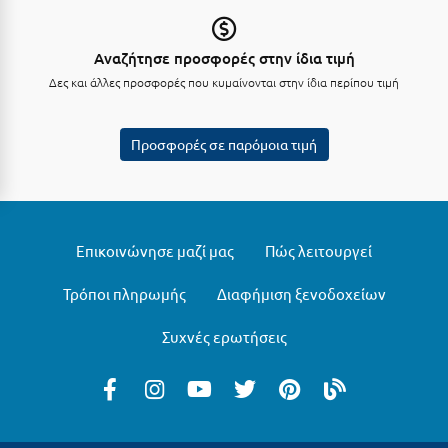
Πάργα
Παρνασσός
Αναζήτησε προσφορές στην ίδια τιμή
Πάρος
Δες και άλλες προσφορές που κυμαίνονται στην ίδια περίπου τιμή
Πάτμος
Προσφορές σε παρόμοια τιμή
Πάτρα
Παύλιανη
Πειραιάς
Επικοινώνησε μαζί μας
Πώς λειτουργεί
Πελοπόννησος
Τρόποι πληρωμής
Διαφήμιση ξενοδοχείων
Πήλιο
Συχνές ερωτήσεις
Πιερία
Πλαταμώνας
Πλύτρα Λακωνίας