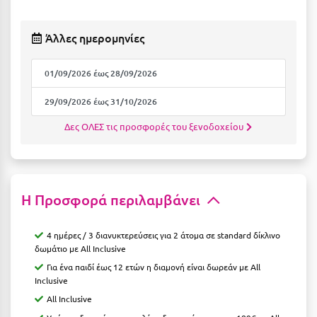
Καρδίτσα
Κάρπαθος
Άλλες ημερομηνίες
Καρπενήσι
01/09/2026 έως 28/09/2026
Κάρυστος
29/09/2026 έως 31/10/2026
Κάσος
Δες ΟΛΕΣ τις προσφορές του ξενοδοχείου
Κασσάνδρα
Καστοριά
Κατερίνη
Η Προσφορά περιλαμβάνει
Κέα - Τζιά
4 ημέρες / 3 διανυκτερεύσεις για 2 άτομα σε standard δίκλινο
Κερατέα
δωμάτιο με All Inclusive
Για ένα παιδί έως 12 ετών η διαμονή είναι δωρεάν με All
Κέρκυρα
Inclusive
Κεφαλονιά
All Inclusive