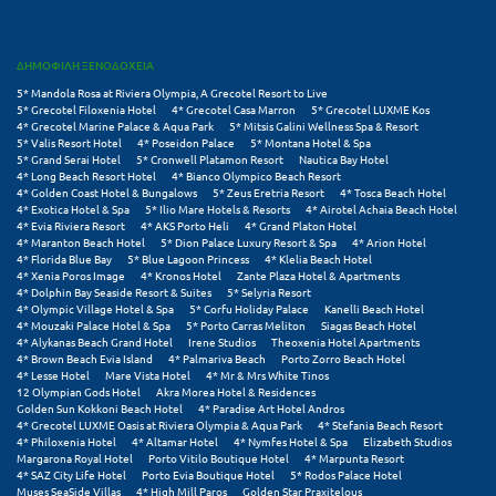
Πόρος
Πόρτο Χέλι
ΔΗΜΟΦΙΛΗ ΞΕΝΟΔΟΧΕΙΑ
5* Mandola Rosa at Riviera Olympia, A Grecotel Resort to Live
Πρέβεζα
5* Grecotel Filoxenia Hotel
4* Grecotel Casa Marron
5* Grecotel LUXME Kos
4* Grecotel Marine Palace & Aqua Park
5* Mitsis Galini Wellness Spa & Resort
Πύλος
5* Valis Resort Hotel
4* Poseidon Palace
5* Montana Hotel & Spa
5* Grand Serai Hotel
5* Cronwell Platamon Resort
Nautica Bay Hotel
4* Long Beach Resort Hotel
4* Bianco Olympico Beach Resort
Πύργος
4* Golden Coast Hotel & Bungalows
5* Zeus Eretria Resort
4* Tosca Beach Hotel
4* Exotica Hotel & Spa
5* Ilio Mare Hotels & Resorts
4* Airotel Achaia Beach Hotel
4* Evia Riviera Resort
4* AKS Porto Heli
4* Grand Platon Hotel
Ρ
4* Maranton Beach Hotel
5* Dion Palace Luxury Resort & Spa
4* Arion Hotel
4* Florida Blue Bay
5* Blue Lagoon Princess
4* Klelia Beach Hotel
4* Xenia Poros Image
4* Kronos Hotel
Zante Plaza Hotel & Apartments
Ρέθυμνο
4* Dolphin Bay Seaside Resort & Suites
5* Selyria Resort
4* Olympic Village Hotel & Spa
5* Corfu Holiday Palace
Kanelli Beach Hotel
Ρίο
4* Mouzaki Palace Hotel & Spa
5* Porto Carras Meliton
Siagas Beach Hotel
4* Alykanas Beach Grand Hotel
Irene Studios
Theoxenia Hotel Apartments
4* Brown Beach Evia Island
4* Palmariva Beach
Porto Zorro Beach Hotel
Ρόδος
4* Lesse Hotel
Mare Vista Hotel
4* Mr & Mrs White Tinos
12 Olympian Gods Hotel
Akra Morea Hotel & Residences
Golden Sun Kokkoni Beach Hotel
4* Paradise Art Hotel Andros
Σ
4* Grecotel LUXME Oasis at Riviera Olympia & Aqua Park
4* Stefania Beach Resort
4* Philoxenia Hotel
4* Altamar Hotel
4* Nymfes Hotel & Spa
Elizabeth Studios
Margarona Royal Hotel
Porto Vitilo Boutique Hotel
4* Marpunta Resort
Σαλαμίνα
4* SAZ City Life Hotel
Porto Evia Boutique Hotel
5* Rodos Palace Hotel
Muses SeaSide Villas
4* High Mill Paros
Golden Star Praxitelous