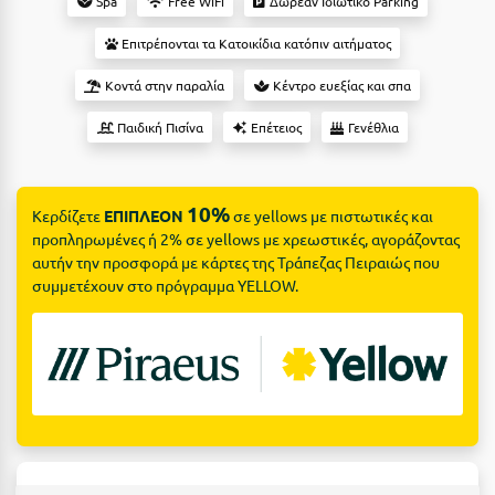
Suites
Spa
Free WiFi
Δωρεάν Ιδιωτικό Parking
Βόλος
Επιτρέπονται τα Κατοικίδια κατόπιν αιτήματος
Βραχάτι Κορινθίας
Κοντά στην παραλία
Κέντρο ευεξίας και σπα
Βυτίνα
Δες όλες τις προσφορές
Παιδική Πισίνα
Επέτειος
Γενέθλια
Γ
Δες όλα τα πακέτα διακοπών
Γαλαξiδι
10%
Κερδίζετε
ΕΠΙΠΛΕΟΝ
σε yellows με πιστωτικές και
Γλυφάδα
προπληρωμένες ή 2% σε yellows με χρεωστικές, αγοράζοντας
αυτήν την προσφορά με κάρτες της Τράπεζας Πειραιώς που
Γρεβενά
συμμετέχουν στο πρόγραμμα YELLOW.
Γύθειο
Δ
Δελφοί
Διακοπτό