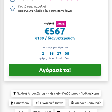
Αργολίδα
Κοντά στην παραλία!
Ξενοδοχεία 3 Αστέρων
ΕΠΙΠΛΕΟΝ Κέρδος έως 10% σε yellows!
Αριδαία
Ξενοδοχεία 4 Αστέρων
€760
-25%
Αρκαδία
Ξενοδοχεία 5 Αστέρων
€567
Αρκίτσα
Βίλες
€189 / διανυκτέρευση
Αρτέμιδα
Κρουαζιέρες
Η προσφορά λήγει σε:
2
16
27
08
Αρχαία Ολυμπία
Ενοικιαζόμενα Δωμάτια
ημέρες
ώρες
λεπτά
δευτ
Αστυπάλαια
Διαμερίσματα
Αγόρασέ το!
Αττική
Studios
Αχαΐα
Boutique Hotels
Ξενώνες
Παιδική Απασχόληση - Kids club - Παιδότοπος - Παιδική Χαρά
Β
Camping
Εστιατόριο
Εξωτερική Πισίνα
Υπέροχη Τοποθεσία
Βansko