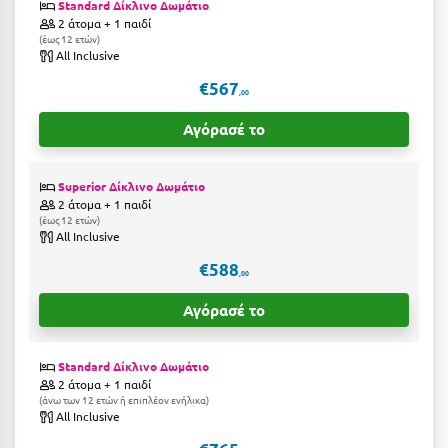
Standard Δίκλινο Δωμάτιο
Η
2 άτομα + 1 παιδί
έως 12 ετών
Ηλεία
All Inclusive
€567
Ηράκλειο
,00
Αγόρασέ το
Θ
Θάσος
Superior Δίκλινο Δωμάτιο
2 άτομα + 1 παιδί
έως 12 ετών
Θεσσαλονίκη
All Inclusive
€588
Ι
,00
Αγόρασέ το
Ιεράπετρα
Ιθάκη
Standard Δίκλινο Δωμάτιο
2 άτομα + 1 παιδί
Ικαρία
άνω των 12 ετών ή επιπλέον ενήλικα
All Inclusive
Ίος