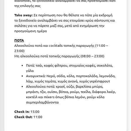
ικανοποιεί, το ξενοδοχείο αναλαμβάνει να σας προετοιμάσει κάτι
Λευκάδα
της επιλογής σας
Λήμνος
Take
away
:
Σε περίπτωση που θα θέλατε να πάτε μία εκδρομή
το ξενοδοχείο αναλαμβάνει να σας ετοιμάσει κρύα σάντουιτς και
Λίμνη Πλαστήρα
σαλάτες για να πάρετε μαζί σας, μετά από ενημέρωση την
προηγούμενη ημέρα
Λιτόχωρο
ΠΟΤΑ
Λουτρά Πόζαρ
Αλκοολούχα ποτά και cocktails τοπικής παραγωγής (11:00 –
23:00)
Μη αλκοολούχα ποτά τοπικής παραγωγής (08:00 – 23:00)
Λουτρά Υπάτης
Ποτά: τσάι, καφές φίλτρου, στιγμιαίος καφές, σοκολάτα,
Λουτράκι
γάλα
Αναψυκτικά: Νερό, σόδα, κόλα, πορτοκαλάδα, λεμονάδα,
Λούτσα
λάιμ, χυμός τομάτα, χυμός ανανά, χυμός γκρέιπφρουτ
Αλκοολούχα ποτά: κρασί, ούζο, βαρελίσια μπύρα,
μπράντι, τζιν, ουίσκι, βότκα, ρούμι, τεκίλα, διάφορα λικέρ,
Μ
κοκτέιλ και mixers όπως βότκα λεμόνι, ρούμι κόλα
συμπεριλαμβάνονται
Μάνη
Check In:
15:00
Μαραθώνας Αττικής
Check Out:
11:00
Μαρώνεια