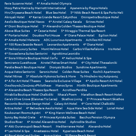
Σαμοθράκη
Favie Suzanne Hotel
4* Amalia Hotel Olympia
Moxy Patra Marina by Marriott International
Apanemia by Flegra Hotels
Mrs Chryssana Beach Hotel
Blue Sea Hotel
5* Nikki Beach Resort & Spa Porto Heli
Σάμος
Akroyali Hotel
4* Karras Grande Resort Zakynthos
Oniropetra Boutique Hotel
Aeolis Boutique Hotel Naxos
4* Airotel Galaxy Kavala
Sirines Hotel
Σαντορίνη
4* Dioni Boutique Hotel
5* Alexandra Golden Thassos Boutique Hotel
Above Blue Suites
4* Cezaria Hotel
5* Miraggio Thermal Spa Resort
4* Portaria Hotel
Douskos Port House
4* Diana Palace Hotel
Egilion Hotel
Σέριφος
4* Amalia Hotel Meteora
ADG Luxurious Apartments
Achilles Hill Hotel
4* 100 Rizes Seaside Resort
Leonardos Apartments
4* Diana Hotel
4* Neikos Luxury Suites
Mont Helmos Hotel
Garbis Villas Kefalonia
Iris Hotel
Σέρρες
4* Iliovasilema Suites Santorini
Agroktima Leonidio
4* Siora Vittoria Boutique Hotel Corfu
4* Aelius Hotel & Spa
Σιθωνία
Semiramis Guesthouse
Airotel Patras Smart Hotel
4* City Hotel Thessaloniki
Paralia Beach Boutique Hotel
Dionysis Studios
Sunshine Apartments
Acqua Vatos Santorini
Saronis Hotel
Golden Rose Suites
Kochili Apartments
Σίκινος
Hotel Ntinas
5* Absolute Mykonos Suites & More
Το Μπαλκόνι της Αγόριανης
4* A For Art Hotel Thassos
Searocks Exclusive Village
4* Apollo Resort Art Hotel
Σίφνος
Οικολογικός Ξενώνας «Philothea»
Manos Syros
Minthi Boutique Apartments
4* Alexandra Beach Thassos Spa Resort
Acrothea Perdika
Mirabilia Boutique Hotel Chalkidiki
Ithaca's Poem
Marathon Beach Resort Hotel
Σκαφιδιά Ηλείας
Gera's Olive Grove (Elaionas Tis Geras)
Skiathos Living
5* Princess Resort Skiathos
Racconto Boutique Design Hotel
Galaxy Art Hotel
4* Core Hotel Chalkidiki
Σκιάθος
Artina Hotel
4* Belvedere Aeolis Hotel
Aqua Mare Sea Side Hotel
Loriet Hotel
Koukounari Rooms Agistri
4* King Maron Wellness Beach Hotel
Sunny Bay Hotel Crete
4* Princess Kyniska Suites
Bacchus Pension Olympia
Σκόπελος
Studios River
4* Airotel Alexandros Hotel
Aphrodite Studios
4* Akti Ouranoupoli Beach Resort
Mediterranee Hotel
Alexandra Hotel
Σκύρος
4* Las Hotel & Spa
Anastassiou Hotel
Kyparissia Beach Hotel
4* Royal Hotel and Suites
Acqua Vatos
5* Parga Beach Resort