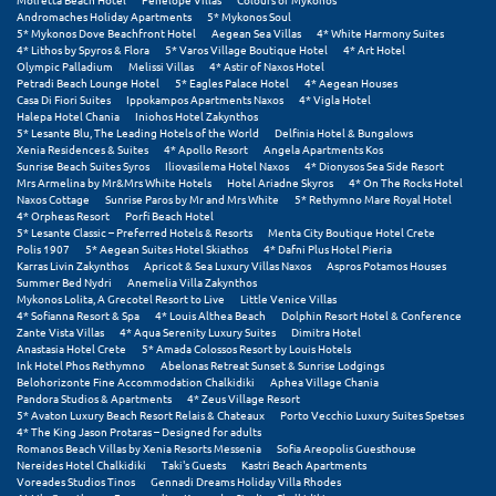
Τολό
Andromaches Holiday Apartments
5* Mykonos Soul
5* Mykonos Dove Beachfront Hotel
Aegean Sea Villas
4* White Harmony Suites
Τριζόνια Φωκίδος
4* Lithos by Spyros & Flora
5* Varos Village Boutique Hotel
4* Art Hotel
Olympic Palladium
Melissi Villas
4* Astir of Naxos Hotel
Petradi Beach Lounge Hotel
5* Eagles Palace Hotel
4* Aegean Houses
Τρίκαλα
Casa Di Fiori Suites
Ippokampos Apartments Naxos
4* Vigla Hotel
Halepa Hotel Chania
Iniohos Hotel Zakynthos
Τρίκαλα Κορινθίας
5* Lesante Blu, The Leading Hotels of the World
Delfinia Hotel & Bungalows
Xenia Residences & Suites
4* Apollo Resort
Angela Apartments Kos
Sunrise Beach Suites Syros
Iliovasilema Hotel Naxos
4* Dionysos Sea Side Resort
Τρίπολη
Mrs Armelina by Mr&Mrs White Hotels
Hotel Ariadne Skyros
4* On The Rocks Hotel
Naxos Cottage
Sunrise Paros by Mr and Mrs White
5* Rethymno Mare Royal Hotel
Τυρός
4* Orpheas Resort
Porfi Beach Hotel
5* Lesante Classic – Preferred Hotels & Resorts
Menta City Boutique Hotel Crete
Polis 1907
5* Aegean Suites Hotel Skiathos
4* Dafni Plus Hotel Pieria
Karras Livin Zakynthos
Apricot & Sea Luxury Villas Naxos
Aspros Potamos Houses
Υ
Summer Bed Nydri
Anemelia Villa Zakynthos
Mykonos Lolita, A Grecotel Resort to Live
Little Venice Villas
4* Sofianna Resort & Spa
4* Louis Althea Beach
Dolphin Resort Hotel & Conference
Ύδρα
Zante Vista Villas
4* Aqua Serenity Luxury Suites
Dimitra Hotel
Anastasia Hotel Crete
5* Amada Colossos Resort by Louis Hotels
Ink Hotel Phos Rethymno
Abelonas Retreat Sunset & Sunrise Lodgings
Φ
Belohorizonte Fine Accommodation Chalkidiki
Aphea Village Chania
Pandora Studios & Apartments
4* Zeus Village Resort
5* Avaton Luxury Beach Resort Relais & Chateaux
Porto Vecchio Luxury Suites Spetses
Φιλιατρά Μεσσηνίας
4* The King Jason Protaras – Designed for adults
Romanos Beach Villas by Xenia Resorts Messenia
Sofia Areopolis Guesthouse
Φλώρινα
Nereides Hotel Chalkidiki
Taki's Guests
Kastri Beach Apartments
Voreades Studios Tinos
Gennadi Dreams Holiday Villa Rhodes