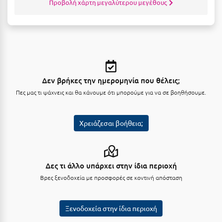
Προβολή χάρτη μεγαλύτερου μεγέθους
Ξυλόκαστρο
Ο
Ορεινή Αρκαδία
Δεν βρήκες την ημερομηνία που θέλεις;
Ορεινή Ναυπακτία
Πες μας τι ψάχνεις και θα κάνουμε ότι μπορούμε για να σε βοηθήσουμε.
Π
Χρειάζεσαι βοήθεια;
Πάλαιρος
Παξοί
Δες τι άλλο υπάρχει στην ίδια περιοχή
Παραλία Κατερίνης
Βρες ξενοδοχεία με προσφορές σε κοντινή απόσταση
Παραλία Λιτοχώρου
Παράλιο Άστρος
Ξενοδοχεία στην ίδια περιοχή