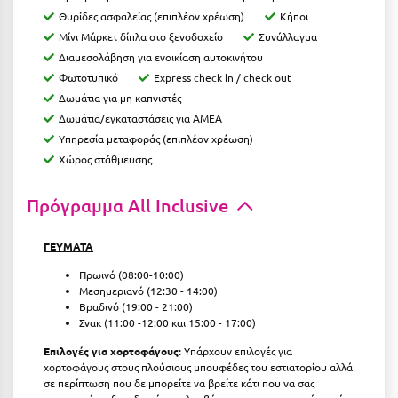
Κύμη Ευβοίας
Θυρίδες ασφαλείας (επιπλέον χρέωση)
Κήποι
Μίνι Μάρκετ δίπλα στο ξενοδοχείο
Συνάλλαγμα
Κυπαρισσία
Διαμεσολάβηση για ενοικίαση αυτοκινήτου
Φωτοτυπικό
Express check in / check out
Κύπρος
Δωμάτια για μη καπνιστές
Κως
Δωμάτια/εγκαταστάσεις για ΑΜΕΑ
Υπηρεσία μεταφοράς (επιπλέον χρέωση)
Λ
Χώρος στάθμευσης
Λαγκάδια
Πρόγραμμα All Inclusive
Λακόπετρα Αχαΐας
ΓΕΥΜΑΤΑ
Λακωνία
Πρωινό (08:00-10:00)
Μεσημεριανό (12:30 - 14:00)
Λασίθι
Βραδινό (19:00 - 21:00)
Σνακ (11:00 -12:00 και 15:00 - 17:00)
Λεπτοκαρυά
Επιλογές για χορτοφάγους:
Υπάρχουν επιλογές για
Λέσβος
χορτοφάγους στους πλούσιους μπουφέδες του εστιατορίου αλλά
σε περίπτωση που δε μπορείτε να βρείτε κάτι που να σας