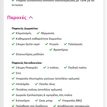
Υπάρχει δυνατότητα επιπλέον διανυκτέρευσης με 189€ με All
Κοζάνη
Inclusive
Κοκκώνι Κορινθίας
Παροχές
Κομοτηνή
Παροχές
Δωματίου
:
Κόνιτσα
Κλιματισμός
Θέρμανση
Κόρινθος
Καθημερινή καθαριότητα δωματίου
24ωρο ζεστό νερό
Ψυγείο
Τηλεόραση
Κορώνη
Βραστήρας
Στεγνωτήρας μαλλιών
Κουρούτα Ηλείας
Παροχές Ξενοδοχείου:
Κουφονήσια
24ωρη Ρεσεψιόν
2 πισίνες
Παιδική πισίνα
Σπα
Κρήτη
Υπηρεσία πλυντηρίου ρούχων (επιπλέον χρέωση)
Κρουαζιέρες
Μπιλιάρδο
Γήπεδο τένις
Πετσέτες πισίνας (επιπλέον χρέωση)
Κύθηρα
Δωρεάν ξαπλώστρες & ομπρέλες στη πισίνα
Εστιατόριο
Σνακ μπαρ
Υπηρεσίες BBQ
Κυλλήνη
Πρόσβαση στο διαδίκτυο
Αποθήκευση αποσκευών