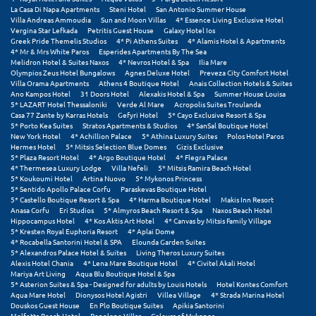
La Casa Di Napa Apartments
Steni Hotel
San Antonio Summer House
Σούνιο
Villa Andreas Ammoudia
Sun and Moon Villas
4* Essence Living Exclusive Hotel
Vergina Star Lefkada
Petritis Guest House
Galaxy Hotel Ios
Σπάρτη
Greek Pride Themelis Studios
4* Pi Athens Suites
4* Alamis Hotel & Apartments
4* Mr & Mrs White Paros
Esperides Apartments By The Sea
Melidron Hotel & Suites Naxos
4* Nevros Hotel & Spa
Ilia Mare
Σπέτσες
Olympios Zeus Hotel Bungalows
Agnes Deluxe Hotel
Preveza City Comfort Hotel
Villa Orama Apartments
Athens 4 Boutique Hotel
Anais Collection Hotels & Suites
Σποράδες
Ano Kampos Hotel
31 Doors Hotel
Alexakis Hotel & Spa
Summer House Louisa
5* LAZART Hotel Thessaloniki
Verde Al Mare
Acropolis Suites Troulanda
Casa 77 Zante by Karras Hotels
Gefyri Hotel
5* Cayo Exclusive Resort & Spa
Σύβοτα
5* Porto Kea Suites
Stratos Apartments & Studios
4* SanSal Boutique Hotel
New York Hotel
4* Achillion Palace
5* Athina Luxury Suites
Polos Hotel Paros
Σύμη
Hermes Hotel
5* Mitsis Selection Blue Domes
Gizis Exclusive
5* Plaza Resort Hotel
4* Argo Boutique Hotel
4* Flegra Palace
4* Thermesea Luxury Lodge
Villa Nefeli
5* Mitsis Ramira Beach Hotel
Σύρος
5* Koukoumi Hotel
Artina Nuovo
5* Mykonos Princess
5* Sentido Apollo Palace Corfu
Paraskevas Boutique Hotel
5* Castello Boutique Resort & Spa
4* Harma Boutique Hotel
Makis Inn Resort
Σχοινούσα
Anasa Corfu
Eri Studios
5* Almyros Beach Resort & Spa
Naxos Beach Hotel
Hippocampus Hotel
4* Kos Aktis Art Hotel
4* Canvas by Mitsis Family Village
5* Kresten Royal Euphoria Resort
4* Aplai Dome
Τ
4* Rocabella Santorini Hotel & SPA
Elounda Garden Suites
5* Alexandros Palace Hotel & Suites
Living Theros Luxury Suites
Alexis Hotel Chania
4* Lena Mare Boutique Hotel
4* Civitel Akali Hotel
Τζουμέρκα
Mariya Art Living
Aqua Blu Boutique Hotel & Spa
5* Asterion Suites & Spa - Designed for adults by Louis Hotels
Hotel Kontes Comfort
Τήνος
Aqua Mare Hotel
Dionysos Hotel Agistri
Villea Village
4* Strada Marina Hotel
Douskos Guest House
En Plo Boutique Suites
Apikia Santorini
Molfetta Beach Hotel
Penelope Villas
Colours of Mykonos