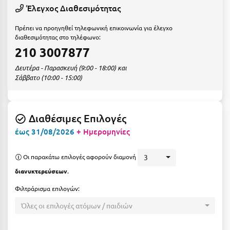
Ε
Έλεγχος Διαθεσιμότητας
Ελάτη Αρκαδίας
Πρέπει να προηγηθεί τηλεφωνική επικοινωνία για έλεγχο
διαθεσιμότητας στο τηλέφωνο:
Ελληνικό Αρκαδίας
210 3007877
Ελούντα Κρήτης
Δευτέρα - Παρασκευή (9:00 - 18:00) και
Σάββατο (10:00 - 15:00)
Ερέτρια
Ερμιόνη
Διαθέσιμες Επιλογές
Εύβοια
έως 31/08/2026
+ Ημερομηνίες
Ευρυτανία
Οι παρακάτω επιλογές αφορούν διαμονή
3
Ζ
διανυκτερεύσεων
.
Φιλτράρισμα επιλογών:
Ζαγοροχώρια
Όλες οι επιλογές ατόμων / παιδιών
Ζάκυνθος