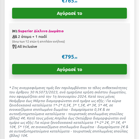
€765
,00
Ιωάννινα
Αγόρασέ το
Κ
Superior Δίκλινο Δωμάτιο
Καβάλα
2 άτομα + 1 παιδί
άνω των 12 ετών ή επιπλέον ενήλικα
Καλάβρυτα
All Inclusive
€795
Καλαμάτα
,00
Αγόρασέ το
Κάλαμος
Καλαμπάκα
* Στις αναγραφόμενες τιμές δεν περιλαμβάνεται το τέλος ανθεκτικότητας
του άρθρου 30 Ν.5073/2023, ανά ημερήσια χρήση εκάστου δωματίου,
Κάλυμνος
που εφαρμόζεται από την 1η Ιανουαρίου 2024. Κατά τους μήνες
Νοέμβριο έως Μάρτιο διαμορφώνεται ανά ημέρα ως εξής : Για κύρια
Καμένα Βούρλα
ξενοδοχειακά καταλύματα 1*-2* 0,5€, 3* 1,5€, 4* 3€, 5* 4€, σε
ενοικιαζόμενα επιπλωμένα δωμάτια - διαμερίσματα 0,5€ & σε
αυτοεξυπηρετούμενα καταλύματα - τουριστικές επιπλωμένες επαύλεις
Καρδάμαινα
(βίλες) 4€. Kατά τους μήνες Απρίλιο έως Οκτώβριο διαμορφώνεται ανά
ημέρα ως εξής: Για κύρια ξενοδοχειακά καταλύματα 1*-2* 2€, 3* 5€, 4*
10€, 5* 15€, σε ενοικιαζόμενα επιπλωμένα δωμάτια - διαμερίσματα 2€ &
Καρδαμύλη
σε αυτοεξυπηρετούμενα καταλύματα - τουριστικές επιπλωμένες επαύλεις
(βίλες) 10€.