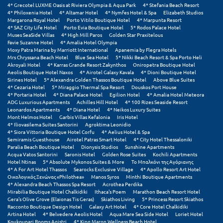
Λευκάδα
4* Grecotel LUXME Oasis at Riviera Olympia & Aqua Park
4* Stefania Beach Resort
4* Philoxenia Hotel
4* Altamar Hotel
4* Nymfes Hotel & Spa
Elizabeth Studios
Margarona Royal Hotel
Porto Vitilo Boutique Hotel
4* Marpunta Resort
Λήμνος
4* SAZ City Life Hotel
Porto Evia Boutique Hotel
5* Rodos Palace Hotel
Muses SeaSide Villas
4* High Mill Paros
Golden Star Praxitelous
Λίμνη Πλαστήρα
Favie Suzanne Hotel
4* Amalia Hotel Olympia
Moxy Patra Marina by Marriott International
Apanemia by Flegra Hotels
Mrs Chryssana Beach Hotel
Blue Sea Hotel
5* Nikki Beach Resort & Spa Porto Heli
Λιτόχωρο
Akroyali Hotel
4* Karras Grande Resort Zakynthos
Oniropetra Boutique Hotel
Aeolis Boutique Hotel Naxos
4* Airotel Galaxy Kavala
4* Dioni Boutique Hotel
Λουτρά Πόζαρ
Sirines Hotel
5* Alexandra Golden Thassos Boutique Hotel
Above Blue Suites
4* Cezaria Hotel
5* Miraggio Thermal Spa Resort
Douskos Port House
4* Portaria Hotel
4* Diana Palace Hotel
Egilion Hotel
4* Amalia Hotel Meteora
Λουτρά Υπάτης
ADG Luxurious Apartments
Achilles Hill Hotel
4* 100 Rizes Seaside Resort
Leonardos Apartments
4* Diana Hotel
4* Neikos Luxury Suites
Λουτράκι
Mont Helmos Hotel
Garbis Villas Kefalonia
Iris Hotel
4* Iliovasilema Suites Santorini
Agroktima Leonidio
4* Siora Vittoria Boutique Hotel Corfu
4* Aelius Hotel & Spa
Λούτσα
Semiramis Guesthouse
Airotel Patras Smart Hotel
4* City Hotel Thessaloniki
Paralia Beach Boutique Hotel
Dionysis Studios
Sunshine Apartments
Acqua Vatos Santorini
Saronis Hotel
Golden Rose Suites
Kochili Apartments
Μ
Hotel Ntinas
5* Absolute Mykonos Suites & More
Το Μπαλκόνι της Αγόριανης
4* A For Art Hotel Thassos
Searocks Exclusive Village
4* Apollo Resort Art Hotel
Οικολογικός Ξενώνας «Philothea»
Manos Syros
Minthi Boutique Apartments
Μάνη
4* Alexandra Beach Thassos Spa Resort
Acrothea Perdika
Mirabilia Boutique Hotel Chalkidiki
Ithaca's Poem
Marathon Beach Resort Hotel
Μαραθώνας Αττικής
Gera's Olive Grove (Elaionas Tis Geras)
Skiathos Living
5* Princess Resort Skiathos
Racconto Boutique Design Hotel
Galaxy Art Hotel
4* Core Hotel Chalkidiki
Artina Hotel
4* Belvedere Aeolis Hotel
Aqua Mare Sea Side Hotel
Loriet Hotel
Μαρώνεια
Koukounari Rooms Agistri
4* King Maron Wellness Beach Hotel