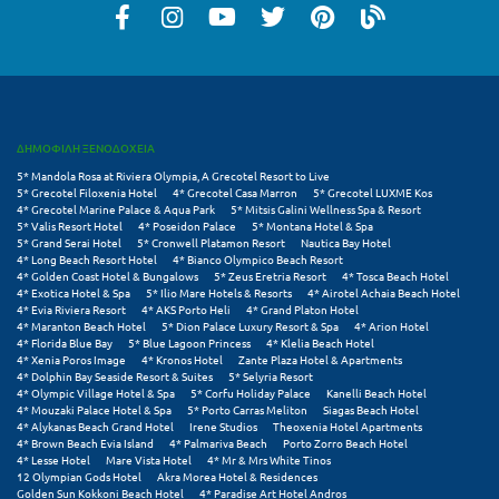
Κύμη Ευβοίας
Κυπαρισσία
Κύπρος
Κως
ΔΗΜΟΦΙΛΗ ΞΕΝΟΔΟΧΕΙΑ
5* Mandola Rosa at Riviera Olympia, A Grecotel Resort to Live
5* Grecotel Filoxenia Hotel
4* Grecotel Casa Marron
5* Grecotel LUXME Kos
Λ
4* Grecotel Marine Palace & Aqua Park
5* Mitsis Galini Wellness Spa & Resort
5* Valis Resort Hotel
4* Poseidon Palace
5* Montana Hotel & Spa
5* Grand Serai Hotel
5* Cronwell Platamon Resort
Nautica Bay Hotel
Λαγκάδια
4* Long Beach Resort Hotel
4* Bianco Olympico Beach Resort
4* Golden Coast Hotel & Bungalows
5* Zeus Eretria Resort
4* Tosca Beach Hotel
Λακόπετρα Αχαΐας
4* Exotica Hotel & Spa
5* Ilio Mare Hotels & Resorts
4* Airotel Achaia Beach Hotel
4* Evia Riviera Resort
4* AKS Porto Heli
4* Grand Platon Hotel
4* Maranton Beach Hotel
5* Dion Palace Luxury Resort & Spa
4* Arion Hotel
Λακωνία
4* Florida Blue Bay
5* Blue Lagoon Princess
4* Klelia Beach Hotel
4* Xenia Poros Image
4* Kronos Hotel
Zante Plaza Hotel & Apartments
Λασίθι
4* Dolphin Bay Seaside Resort & Suites
5* Selyria Resort
4* Olympic Village Hotel & Spa
5* Corfu Holiday Palace
Kanelli Beach Hotel
4* Mouzaki Palace Hotel & Spa
5* Porto Carras Meliton
Siagas Beach Hotel
Λεπτοκαρυά
4* Alykanas Beach Grand Hotel
Irene Studios
Theoxenia Hotel Apartments
4* Brown Beach Evia Island
4* Palmariva Beach
Porto Zorro Beach Hotel
Λέσβος
4* Lesse Hotel
Mare Vista Hotel
4* Mr & Mrs White Tinos
12 Olympian Gods Hotel
Akra Morea Hotel & Residences
Golden Sun Kokkoni Beach Hotel
4* Paradise Art Hotel Andros