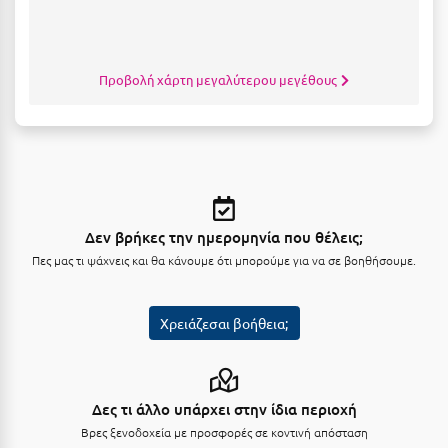
Καρδίτσα
Κάρπαθος
Καρπενήσι
Προβολή χάρτη μεγαλύτερου μεγέθους
Κάρυστος
Κάσος
Κασσάνδρα
Καστοριά
Δεν βρήκες την ημερομηνία που θέλεις;
Πες μας τι ψάχνεις και θα κάνουμε ότι μπορούμε για να σε βοηθήσουμε.
Κατερίνη
Κέα - Τζιά
Χρειάζεσαι βοήθεια;
Κερατέα
Κέρκυρα
Δες τι άλλο υπάρχει στην ίδια περιοχή
Κεφαλονιά
Βρες ξενοδοχεία με προσφορές σε κοντινή απόσταση