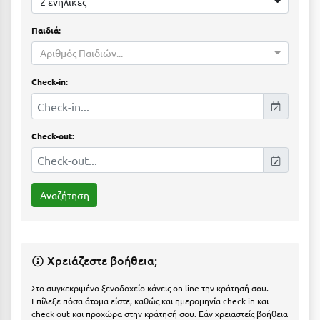
Suites
2 ενήλικες
Βόλος
Παιδιά:
Βραχάτι Κορινθίας
Αριθμός Παιδιών...
Βυτίνα
Δες όλες τις προσφορές
Check-in:
Γ
Δες όλα τα πακέτα διακοπών
Γαλαξiδι
Check-out:
Γλυφάδα
Γρεβενά
Γύθειο
Δ
Χρειάζεστε βοήθεια;
Δελφοί
Στο συγκεκριμένο ξενοδοχείο κάνεις on line την κράτησή σου.
Επίλεξε πόσα άτομα είστε, καθώς και ημερομηνία check in και
Διακοπτό
check out και προχώρα στην κράτησή σου. Εάν χρειαστείς βοήθεια