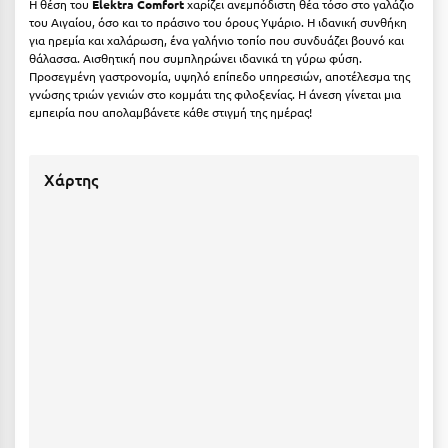
Η θέση του
Elektra Comfort
χαρίζει ανεμπόδιστη θέα τόσο στο γαλάζιο
Ιωάννινα
του Αιγαίου, όσο και το πράσινο του όρους Υψάριο. Η ιδανική συνθήκη
για ηρεμία και χαλάρωση, ένα γαλήνιο τοπίο που συνδυάζει βουνό και
θάλασσα. Αισθητική που συμπληρώνει ιδανικά τη γύρω φύση.
Κ
Προσεγμένη γαστρονομία, υψηλό επίπεδο υπηρεσιών, αποτέλεσμα της
γνώσης τριών γενιών στο κομμάτι της φιλοξενίας. Η άνεση γίνεται μια
Καβάλα
εμπειρία που απολαμβάνετε κάθε στιγμή της ημέρας!
Καλάβρυτα
Χάρτης
Καλαμάτα
Κάλαμος
Καλαμπάκα
Κάλυμνος
Καμένα Βούρλα
Καρδάμαινα
Καρδαμύλη