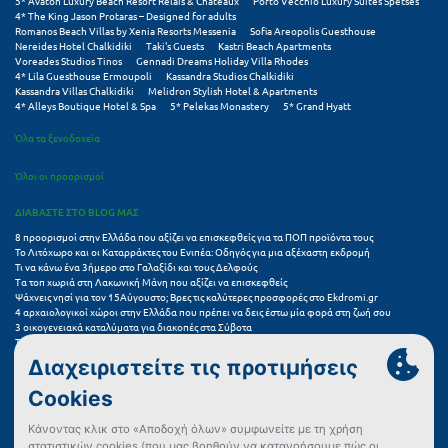
5* Avaton Luxury Beach Resort Relais & Chateaux
Porto Vecchio Luxury Suites Spetses
4* The King Jason Protaras – Designed for adults
Romanos Beach Villas by Xenia Resorts Messenia
Sofia Areopolis Guesthouse
Ξυλόκαστρο
Nereides Hotel Chalkidiki
Taki's Guests
Kastri Beach Apartments
Voreades Studios Tinos
Gennadi Dreams Holiday Villa Rhodes
4* Lila Guesthouse Ermoupoli
Kassandra Studios Chalkidiki
Ο
Kassandra Villas Chalkidiki
Melidron Stylish Hotel & Apartments
4* Alleys Boutique Hotel & Spa
5* Pelekas Monastery
5* Grand Hyatt
Ορεινή Αρκαδία
Όλα τα ξενοδοχεία
Ορεινή Ναυπακτία
Όλοι οι προορισμοί
ΔΙΑΒΑΣΤΕ ΣΤΟ BLOG ΜΑΣ
Π
8 προορισμοί στην Ελλάδα που αξίζει να επισκεφθείς για τα ΠΟΠ προϊόντα τους
Το Λιτόχωρο και οι Καταρράκτες του Ενιπέα: Οδηγός για μια αξέχαστη εκδρομή
Πάλαιρος
Τι να κάνω ένα 3ήμερο στο Γαλαξίδι και τους Δελφούς
Τα τοπ χωριά στη Λακωνική Μάνη που αξίζει να επισκεφθείς
Παξοί
Ψάχνεις νησί για τον 15Αύγουστο; Βρες τις καλύτερες προσφορές στο Ekdromi.gr
4 αρχαιολογικοί χώροι στην Ελλάδα που πρέπει να δεις έστω μία φορά στη ζωή σου
3 οικογενειακά καταλύματα για διακοπές στα Σύβοτα
Παραλία Κατερίνης
Τα 11 καλύτερα καλοκαιρινά resorts στην Ελλάδα
7 μικρά ελληνικά νησιά για αξέχαστες καλοκαιρινές διακοπές
Παραλία Λιτοχώρου
5+1 ινσταγκραμικές παραλίες στην Ελλάδα που αξίζουν μια θέση στο feed σου
Συχνές Ερωτήσεις (FAQs) για Ξενοδοχεία
Παράλιο Άστρος