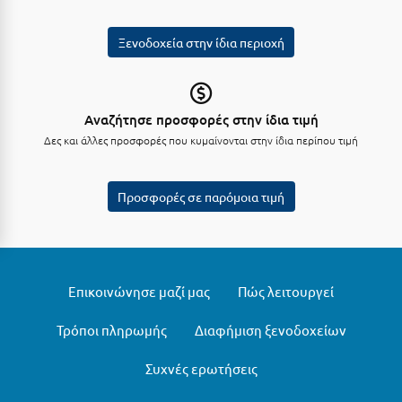
Κοζάνη
Ξενοδοχεία στην ίδια περιοχή
Κοκκώνι Κορινθίας
Κομοτηνή
Κόνιτσα
Αναζήτησε προσφορές στην ίδια τιμή
Δες και άλλες προσφορές που κυμαίνονται στην ίδια περίπου τιμή
Κόρινθος
Κορώνη
Προσφορές σε παρόμοια τιμή
Κουρούτα Ηλείας
Κουφονήσια
Κρήτη
Επικοινώνησε μαζί μας
Πώς λειτουργεί
Κρουαζιέρες
Τρόποι πληρωμής
Διαφήμιση ξενοδοχείων
Κύθηρα
Συχνές ερωτήσεις
Κυλλήνη