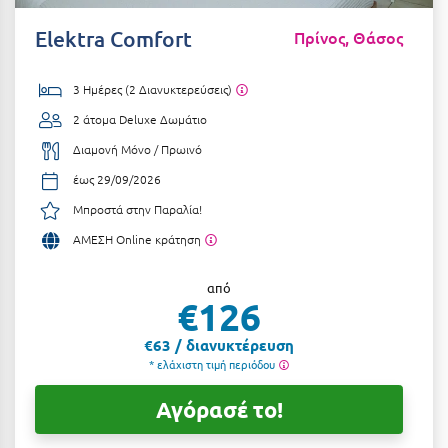
Αιδηψός
ΤΎΠΟΣ ΔΙΑΤΡΟΦΉΣ
Elektra Comfort
Πρίνος, Θάσος
Διαμονή Μόνο
Αλεξανδρούπολη
3 Ημέρες (2 Διανυκτερεύσεις)
Πρωινό
Αλισσός Αχαΐας
2 άτομα
Deluxe Δωμάτιο
Ημιδιατροφή
Αλόννησος
Διαμονή Μόνο / Πρωινό
Ημιδιατροφή + Ποτά
Αμαλιάδα
έως 29/09/2026
Πλήρης Διατροφή
Αμάρυνθος
Μπροστά στην Παραλία!
ΑΜΕΣΗ Online κράτηση
All Inclusive
Αμοργός
Ένα Γεύμα
Αμφίκλεια
από
€126
Δύο Γεύματα + Ποτά
Ανάβυσσος
€63 / διανυκτέρευση
Άνδρος
* ελάχιστη τιμή περιόδου
ΤΎΠΟΣ ΚΑΤΑΛΎΜΑΤΟΣ
Αντίπαρος
Ξενοδοχεία 1 Αστέρι
Αγόρασέ το!
Αράχωβα
Ξενοδοχεία 2 Αστέρων