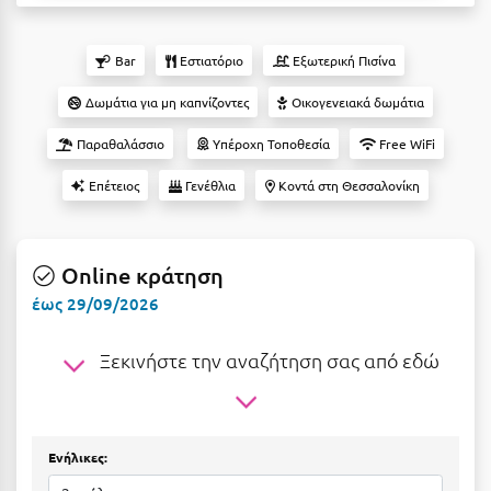
Αργολίδα
Ξενοδοχεία 3 Αστέρων
Bar
Εστιατόριο
Εξωτερική Πισίνα
Αριδαία
Ξενοδοχεία 4 Αστέρων
Δωμάτια για μη καπνίζοντες
Οικογενειακά δωμάτια
Αρκαδία
Ξενοδοχεία 5 Αστέρων
Παραθαλάσσιο
Υπέροχη Τοποθεσία
Free WiFi
Αρκίτσα
Βίλες
Επέτειος
Γενέθλια
Κοντά στη Θεσσαλονίκη
Αρτέμιδα
Κρουαζιέρες
Αρχαία Ολυμπία
Ενοικιαζόμενα Δωμάτια
Online κράτηση
Αστυπάλαια
Διαμερίσματα
έως 29/09/2026
Αττική
Studios
Ξεκινήστε την αναζήτηση σας από εδώ
Αχαΐα
Boutique Hotels
Ξενώνες
Β
Camping
Ενήλικες:
Βansko