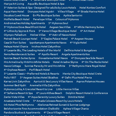
Mariya Art Living
Aqua Blu Boutique Hotel & Spa
5* Asterion Suites & Spa - Designed for adults by Louis Hotels
Hotel Kontes Comfort
Μυστράς
Aqua Mare Hotel
Dionysos Hotel Agistri
Villea Village
4* Strada Marina Hotel
Douskos Guest House
En Plo Boutique Suites
Apikia Santorini
Μυτιλήνη
Molfetta Beach Hotel
Penelope Villas
Colours of Mykonos
Andromaches Holiday Apartments
5* Mykonos Soul
5* Mykonos Dove Beachfront Hotel
Aegean Sea Villas
4* White Harmony Suites
4* Lithos by Spyros & Flora
5* Varos Village Boutique Hotel
4* Art Hotel
Ν
Olympic Palladium
Melissi Villas
4* Astir of Naxos Hotel
Petradi Beach Lounge Hotel
5* Eagles Palace Hotel
4* Aegean Houses
Νάξος
Casa Di Fiori Suites
Ippokampos Apartments Naxos
4* Vigla Hotel
Halepa Hotel Chania
Iniohos Hotel Zakynthos
5* Lesante Blu, The Leading Hotels of the World
Delfinia Hotel & Bungalows
Νάουσα
Xenia Residences & Suites
4* Apollo Resort
Angela Apartments Kos
Sunrise Beach Suites Syros
Iliovasilema Hotel Naxos
4* Dionysos Sea Side Resort
Mrs Armelina by Mr&Mrs White Hotels
Hotel Ariadne Skyros
4* On The Rocks Hotel
Ναυπακτία
Naxos Cottage
Sunrise Paros by Mr and Mrs White
5* Rethymno Mare Royal Hotel
4* Orpheas Resort
Porfi Beach Hotel
Ναύπλιο
5* Lesante Classic – Preferred Hotels & Resorts
Menta City Boutique Hotel Crete
Polis 1907
5* Aegean Suites Hotel Skiathos
4* Dafni Plus Hotel Pieria
Karras Livin Zakynthos
Apricot & Sea Luxury Villas Naxos
Aspros Potamos Houses
Νέα Μάκρη
Summer Bed Nydri
Anemelia Villa Zakynthos
Mykonos Lolita, A Grecotel Resort to Live
Little Venice Villas
Νέα Στύρα Εύβοιας
4* Sofianna Resort & Spa
4* Louis Althea Beach
Dolphin Resort Hotel & Conference
Zante Vista Villas
4* Aqua Serenity Luxury Suites
Dimitra Hotel
Anastasia Hotel Crete
5* Amada Colossos Resort by Louis Hotels
Νέοι Πόροι Πιερίας
Ink Hotel Phos Rethymno
Abelonas Retreat Sunset & Sunrise Lodgings
Belohorizonte Fine Accommodation Chalkidiki
Aphea Village Chania
Pandora Studios & Apartments
4* Zeus Village Resort
Ξ