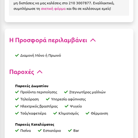
Ε
μη διστάσεις να μας καλέσεις στο 210 3007877. Εναλλακτικά,
συμπλήρωσε τη
σχετική φόρμα
και θα σε καλέσουμε εμείς!
Ελάτη Αρκαδίας
Ελληνικό Αρκαδίας
Η Προσφορά περιλαμβάνει
Ελούντα Κρήτης
Ερέτρια
Διαμονή Μόνο ή Πρωινό
Ερμιόνη
Παροχές
Εύβοια
Παροχές Δωματίου
Ευρυτανία
Προϊόντα περιποίησης
Στεγνωτήρας μαλλιών
Τηλεόραση
Υπηρεσία αφύπνισης
Ζ
Ηλεκτρικός βραστήρας
Ψυγείο
Τσάι/καφετιέρα
Κλιματισμός
Θέρμανση
Ζαγοροχώρια
Παροχές Καταλύματος
Ζάκυνθος
Πισίνα
Εστιατόριο
Bar