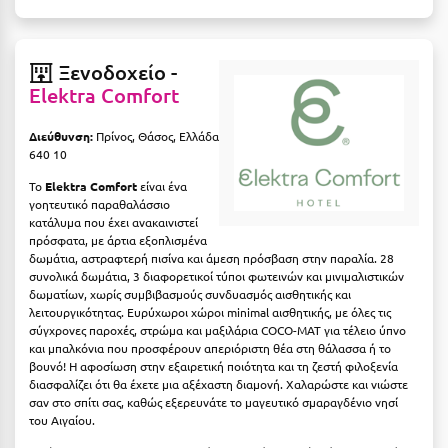
Η
Ηλεία
Ξενοδοχείο -
Elektra Comfort
Ηράκλειο
Διεύθυνση:
Πρίνος, Θάσος, Ελλάδα
Θ
640 10
Θάσος
Το
Elektra Comfort
είναι ένα
γοητευτικό παραθαλάσσιο
Θεσσαλονίκη
κατάλυμα που έχει ανακαινιστεί
πρόσφατα, με άρτια εξοπλισμένα
δωμάτια, αστραφτερή πισίνα και άμεση πρόσβαση στην παραλία. 28
Ι
συνολικά δωμάτια, 3 διαφορετικοί τύποι φωτεινών και μινιμαλιστικών
δωματίων, χωρίς συμβιβασμούς συνδυασμός αισθητικής και
λειτουργικότητας. Ευρύχωροι χώροι minimal αισθητικής, με όλες τις
Ιεράπετρα
σύγχρονες παροχές, στρώμα και μαξιλάρια COCO-MAT για τέλειο ύπνο
και μπαλκόνια που προσφέρουν απεριόριστη θέα στη θάλασσα ή το
Ιθάκη
βουνό! Η αφοσίωση στην εξαιρετική ποιότητα και τη ζεστή φιλοξενία
διασφαλίζει ότι θα έχετε μια αξέχαστη διαμονή. Χαλαρώστε και νιώστε
Ικαρία
σαν στο σπίτι σας, καθώς εξερευνάτε το μαγευτικό σμαραγδένιο νησί
του Αιγαίου.
Ίος