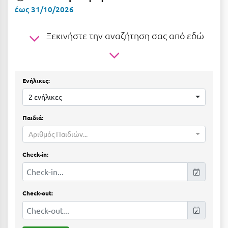
Ε
έως 31/10/2026
Ελάτη Αρκαδίας
Ξεκινήστε την αναζήτηση σας από εδώ
Ελληνικό Αρκαδίας
Ελούντα Κρήτης
Ενήλικες:
Ερέτρια
2 ενήλικες
Ερμιόνη
Παιδιά:
Εύβοια
Αριθμός Παιδιών...
Ευρυτανία
Check-in:
Ζ
Ζαγοροχώρια
Check-out:
Ζάκυνθος