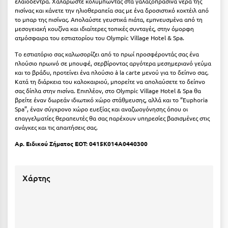
ελαιόδεντρα. Χαλαρώστε κολυμπώντας στα γαλαζοπράσινα νερά της
Κύμη Ευβοίας
πισίνας και κάνετε την ηλιοθεραπεία σας με ένα δροσιστικό κοκτέιλ από
το μπαρ της πισίνας. Απολαύστε γευστικά πιάτα, εμπνευσμένα από τη
Κυπαρισσία
μεσογειακή κουζίνα και ιδιαίτερες τοπικές συνταγές, στην όμορφη
ατμόσφαιρα του εστιατορίου του Olympic Village Hotel & Spa.
Κύπρος
Tο εστιατόριο σας καλωσορίζει από το πρωί προσφέροντάς σας ένα
πλούσιο πρωινό σε μπουφέ, σερβίροντας αργότερα μεσημεριανό γεύμα
Κως
και το βράδυ, προτείνει ένα πλούσιο à la carte μενού για το δείπνο σας.
Κατά τη διάρκεια του καλοκαιριού, μπορείτε να απολαύσετε το δείπνο
σας δίπλα στην πισίνα. Επιπλέον, στο Olympic Village Hotel & Spa θα
Λ
βρείτε έναν δωρεάν ιδιωτικό χώρο στάθμευσης, αλλά και το “Euphoria
Spa”, έναν σύγχρονο χώρο ευεξίας και αναζωογόνησης όπου οι
Λαγκάδια
επαγγελματίες θεραπευτές θα σας παρέχουν υπηρεσίες βασισμένες στις
ανάγκες και τις απαιτήσεις σας.
Λακόπετρα Αχαΐας
Αρ. Ειδικού Σήματος ΕΟΤ:
0415K014A0440300
Λακωνία
Λασίθι
Χάρτης
Λεπτοκαρυά
Λέσβος