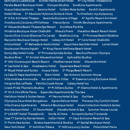
Πάργα
Semiramis Guesthouse
Airotel Patras Smart Hotel
4* City Hotel Thessaloniki
Paralia Beach Boutique Hotel
Dionysis Studios
Sunshine Apartments
Acqua Vatos Santorini
Saronis Hotel
Golden Rose Suites
Kochili Apartments
Παρνασσός
Hotel Ntinas
5* Absolute Mykonos Suites & More
Το Μπαλκόνι της Αγόριανης
4* A For Art Hotel Thassos
Searocks Exclusive Village
4* Apollo Resort Art Hotel
Πάρος
Οικολογικός Ξενώνας «Philothea»
Manos Syros
Minthi Boutique Apartments
4* Alexandra Beach Thassos Spa Resort
Acrothea Perdika
Mirabilia Boutique Hotel Chalkidiki
Ithaca's Poem
Marathon Beach Resort Hotel
Πάτμος
Gera's Olive Grove (Elaionas Tis Geras)
Skiathos Living
5* Princess Resort Skiathos
Racconto Boutique Design Hotel
Galaxy Art Hotel
4* Core Hotel Chalkidiki
Πάτρα
Artina Hotel
4* Belvedere Aeolis Hotel
Aqua Mare Sea Side Hotel
Loriet Hotel
Koukounari Rooms Agistri
4* King Maron Wellness Beach Hotel
Sunny Bay Hotel Crete
4* Princess Kyniska Suites
Bacchus Pension Olympia
Παύλιανη
Studios River
4* Airotel Alexandros Hotel
Aphrodite Studios
4* Akti Ouranoupoli Beach Resort
Mediterranee Hotel
Alexandra Hotel
4* Las Hotel & Spa
Anastassiou Hotel
Kyparissia Beach Hotel
Πειραιάς
4* Royal Hotel and Suites
Acqua Vatos
5* Parga Beach Resort
La Casa Di Napa Apartments
Steni Hotel
San Antonio Summer House
Πελοπόννησος
Villa Andreas Ammoudia
Sun and Moon Villas
4* Essence Living Exclusive Hotel
Vergina Star Lefkada
Petritis Guest House
Galaxy Hotel Ios
Greek Pride Themelis Studios
4* Pi Athens Suites
4* Alamis Hotel & Apartments
Πήλιο
4* Mr & Mrs White Paros
Esperides Apartments By The Sea
Melidron Hotel & Suites Naxos
4* Nevros Hotel & Spa
Ilia Mare
Πιερία
Olympios Zeus Hotel Bungalows
Agnes Deluxe Hotel
Preveza City Comfort Hotel
Villa Orama Apartments
Athens 4 Boutique Hotel
Anais Collection Hotels & Suites
Ano Kampos Hotel
31 Doors Hotel
Alexakis Hotel & Spa
Summer House Louisa
Πλαταμώνας
5* LAZART Hotel Thessaloniki
Verde Al Mare
Acropolis Suites Troulanda
Casa 77 Zante by Karras Hotels
Gefyri Hotel
5* Cayo Exclusive Resort & Spa
Πλύτρα Λακωνίας
5* Porto Kea Suites
Stratos Apartments & Studios
4* SanSal Boutique Hotel
New York Hotel
4* Achillion Palace
5* Athina Luxury Suites
Polos Hotel Paros