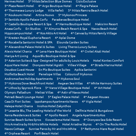
Hermes Hotel
5* Mitsis Selection Blue Domes
Gizis Exclusive
Πόρος
5* Plaza Resort Hotel
4* Argo Boutique Hotel
4* Flegra Palace
4* Thermesea Luxury Lodge
Villa Nefeli
5* Mitsis Ramira Beach Hotel
Πόρτο Χέλι
5* Koukoumi Hotel
Artina Nuovo
5* Mykonos Princess
5* Sentido Apollo Palace Corfu
Paraskevas Boutique Hotel
5* Castello Boutique Resort & Spa
4* Harma Boutique Hotel
Makis Inn Resort
Πρέβεζα
Anasa Corfu
Eri Studios
5* Almyros Beach Resort & Spa
Naxos Beach Hotel
Hippocampus Hotel
4* Kos Aktis Art Hotel
4* Canvas by Mitsis Family Village
Πύλος
5* Kresten Royal Euphoria Resort
4* Aplai Dome
4* Rocabella Santorini Hotel & SPA
Elounda Garden Suites
5* Alexandros Palace Hotel & Suites
Living Theros Luxury Suites
Πύργος
Alexis Hotel Chania
4* Lena Mare Boutique Hotel
4* Civitel Akali Hotel
Mariya Art Living
Aqua Blu Boutique Hotel & Spa
5* Asterion Suites & Spa - Designed for adults by Louis Hotels
Hotel Kontes Comfort
Ρ
Aqua Mare Hotel
Dionysos Hotel Agistri
Villea Village
4* Strada Marina Hotel
Douskos Guest House
En Plo Boutique Suites
Apikia Santorini
Molfetta Beach Hotel
Penelope Villas
Colours of Mykonos
Ρέθυμνο
Andromaches Holiday Apartments
5* Mykonos Soul
5* Mykonos Dove Beachfront Hotel
Aegean Sea Villas
4* White Harmony Suites
4* Lithos by Spyros & Flora
5* Varos Village Boutique Hotel
4* Art Hotel
Ρίο
Olympic Palladium
Melissi Villas
4* Astir of Naxos Hotel
Petradi Beach Lounge Hotel
5* Eagles Palace Hotel
4* Aegean Houses
Ρόδος
Casa Di Fiori Suites
Ippokampos Apartments Naxos
4* Vigla Hotel
Halepa Hotel Chania
Iniohos Hotel Zakynthos
5* Lesante Blu, The Leading Hotels of the World
Delfinia Hotel & Bungalows
Σ
Xenia Residences & Suites
4* Apollo Resort
Angela Apartments Kos
Sunrise Beach Suites Syros
Iliovasilema Hotel Naxos
4* Dionysos Sea Side Resort
Mrs Armelina by Mr&Mrs White Hotels
Hotel Ariadne Skyros
4* On The Rocks Hotel
Σαλαμίνα
Naxos Cottage
Sunrise Paros by Mr and Mrs White
5* Rethymno Mare Royal Hotel
4* Orpheas Resort
Porfi Beach Hotel