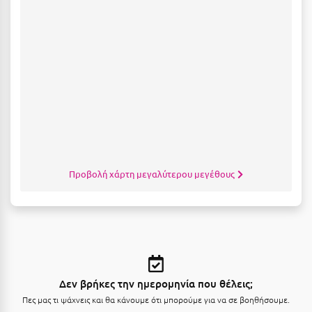
Λευκάδα
Λήμνος
Λίμνη Πλαστήρα
Λιτόχωρο
Λουτρά Πόζαρ
Λουτρά Υπάτης
Λουτράκι
Προβολή χάρτη μεγαλύτερου μεγέθους
Λούτσα
Μ
Μάνη
Μαραθώνας Αττικής
Δεν βρήκες την ημερομηνία που θέλεις;
Πες μας τι ψάχνεις και θα κάνουμε ότι μπορούμε για να σε βοηθήσουμε.
Μαρώνεια