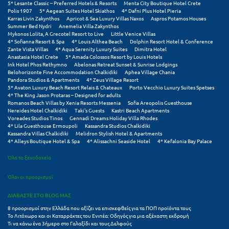
5* Lesante Classic – Preferred Hotels & Resorts
Menta City Boutique Hotel Crete
Σαμοθράκη
Polis 1907
5* Aegean Suites Hotel Skiathos
4* Dafni Plus Hotel Pieria
Karras Livin Zakynthos
Apricot & Sea Luxury Villas Naxos
Aspros Potamos Houses
Σάμος
Summer Bed Nydri
Anemelia Villa Zakynthos
Mykonos Lolita, A Grecotel Resort to Live
Little Venice Villas
4* Sofianna Resort & Spa
4* Louis Althea Beach
Dolphin Resort Hotel & Conference
Σαντορίνη
Zante Vista Villas
4* Aqua Serenity Luxury Suites
Dimitra Hotel
Anastasia Hotel Crete
5* Amada Colossos Resort by Louis Hotels
Σέριφος
Ink Hotel Phos Rethymno
Abelonas Retreat Sunset & Sunrise Lodgings
Belohorizonte Fine Accommodation Chalkidiki
Aphea Village Chania
Pandora Studios & Apartments
4* Zeus Village Resort
Σέρρες
5* Avaton Luxury Beach Resort Relais & Chateaux
Porto Vecchio Luxury Suites Spetses
4* The King Jason Protaras – Designed for adults
Σιθωνία
Romanos Beach Villas by Xenia Resorts Messenia
Sofia Areopolis Guesthouse
Nereides Hotel Chalkidiki
Taki's Guests
Kastri Beach Apartments
Voreades Studios Tinos
Gennadi Dreams Holiday Villa Rhodes
Σίκινος
4* Lila Guesthouse Ermoupoli
Kassandra Studios Chalkidiki
Kassandra Villas Chalkidiki
Melidron Stylish Hotel & Apartments
Σίφνος
4* Alleys Boutique Hotel & Spa
4* Alissachni Seaside Hotel
4* Kefalonia Bay Palace
Όλα τα ξενοδοχεία
Σκαφιδιά Ηλείας
Όλοι οι προορισμοί
Σκιάθος
ΔΙΑΒΑΣΤΕ ΣΤΟ BLOG ΜΑΣ
Σκόπελος
8 προορισμοί στην Ελλάδα που αξίζει να επισκεφθείς για τα ΠΟΠ προϊόντα τους
Το Λιτόχωρο και οι Καταρράκτες του Ενιπέα: Οδηγός για μια αξέχαστη εκδρομή
Σκύρος
Τι να κάνω ένα 3ήμερο στο Γαλαξίδι και τους Δελφούς