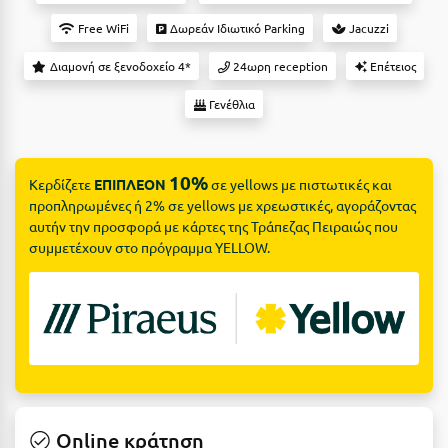
Suites
Βόλος
Free WiFi
Δωρεάν Ιδιωτικό Parking
Jacuzzi
Βραχάτι Κορινθίας
Διαμονή σε ξενοδοχείο 4*
24ωρη reception
Επέτειος
Βυτίνα
Δες όλες τις προσφορές
Γενέθλια
Γ
Δες όλα τα πακέτα διακοπών
Γαλαξiδι
10%
Κερδίζετε
ΕΠΙΠΛΕΟΝ
σε yellows με πιστωτικές και
προπληρωμένες ή 2% σε yellows με χρεωστικές, αγοράζοντας
Γλυφάδα
αυτήν την προσφορά με κάρτες της Τράπεζας Πειραιώς που
συμμετέχουν στο πρόγραμμα YELLOW.
Γρεβενά
Γύθειο
Δ
Δελφοί
Διακοπτό
Online κράτηση