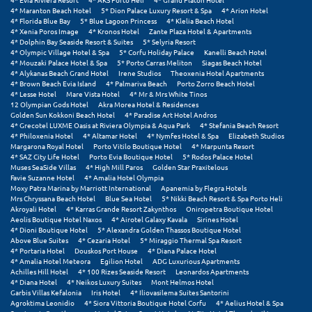
4* Maranton Beach Hotel
5* Dion Palace Luxury Resort & Spa
4* Arion Hotel
4* Florida Blue Bay
5* Blue Lagoon Princess
4* Klelia Beach Hotel
Ξυλόκαστρο
4* Xenia Poros Image
4* Kronos Hotel
Zante Plaza Hotel & Apartments
4* Dolphin Bay Seaside Resort & Suites
5* Selyria Resort
4* Olympic Village Hotel & Spa
5* Corfu Holiday Palace
Kanelli Beach Hotel
Ο
4* Mouzaki Palace Hotel & Spa
5* Porto Carras Meliton
Siagas Beach Hotel
4* Alykanas Beach Grand Hotel
Irene Studios
Theoxenia Hotel Apartments
4* Brown Beach Evia Island
4* Palmariva Beach
Porto Zorro Beach Hotel
Ορεινή Αρκαδία
4* Lesse Hotel
Mare Vista Hotel
4* Mr & Mrs White Tinos
12 Olympian Gods Hotel
Akra Morea Hotel & Residences
Golden Sun Kokkoni Beach Hotel
4* Paradise Art Hotel Andros
Ορεινή Ναυπακτία
4* Grecotel LUXME Oasis at Riviera Olympia & Aqua Park
4* Stefania Beach Resort
4* Philoxenia Hotel
4* Altamar Hotel
4* Nymfes Hotel & Spa
Elizabeth Studios
Margarona Royal Hotel
Porto Vitilo Boutique Hotel
4* Marpunta Resort
Π
4* SAZ City Life Hotel
Porto Evia Boutique Hotel
5* Rodos Palace Hotel
Muses SeaSide Villas
4* High Mill Paros
Golden Star Praxitelous
Favie Suzanne Hotel
4* Amalia Hotel Olympia
Πάλαιρος
Moxy Patra Marina by Marriott International
Apanemia by Flegra Hotels
Mrs Chryssana Beach Hotel
Blue Sea Hotel
5* Nikki Beach Resort & Spa Porto Heli
Παξοί
Akroyali Hotel
4* Karras Grande Resort Zakynthos
Oniropetra Boutique Hotel
Aeolis Boutique Hotel Naxos
4* Airotel Galaxy Kavala
Sirines Hotel
4* Dioni Boutique Hotel
5* Alexandra Golden Thassos Boutique Hotel
Παραλία Κατερίνης
Above Blue Suites
4* Cezaria Hotel
5* Miraggio Thermal Spa Resort
4* Portaria Hotel
Douskos Port House
4* Diana Palace Hotel
Παραλία Λιτοχώρου
4* Amalia Hotel Meteora
Egilion Hotel
ADG Luxurious Apartments
Achilles Hill Hotel
4* 100 Rizes Seaside Resort
Leonardos Apartments
4* Diana Hotel
4* Neikos Luxury Suites
Mont Helmos Hotel
Παράλιο Άστρος
Garbis Villas Kefalonia
Iris Hotel
4* Iliovasilema Suites Santorini
Agroktima Leonidio
4* Siora Vittoria Boutique Hotel Corfu
4* Aelius Hotel & Spa