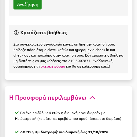
Η
Ηλεία
Ηράκλειο
Χρειάζεστε βοήθεια;
Θ
Στο συγκεκριμένο ξενοδοχείο κάνεις on line την κράτησή σου.
Επίλεξε πόσα άτομα είστε, καθώς και ημερομηνία check in και
check out και προχώρα στην κράτησή σου. Εάν χρειαστείς βοήθεια
Θάσος
μη διστάσεις να μας καλέσεις στο 210 3007877. Εναλλακτικά,
συμπλήρωσε τη
σχετική φόρμα
και θα σε καλέσουμε εμείς!
Θεσσαλονίκη
Ι
Ιεράπετρα
Η Προσφορά περιλαμβάνει
Ιθάκη
Για ένα παιδί έως 4 ετών η διαμονή είναι δωρεάν με
Ημιδιατροφή (κοιμάται σε κρεβάτι που προϋπάρχει στο δωμάτιο)
Ικαρία
Ίος
ΔΩΡΟ η Ημιδιατροφή!
για διαμονή έως 31/10/2026