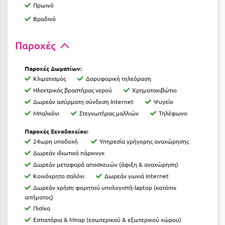
Πρωινό
Ιωάννινα
Βραδινό
Κ
Παροχές
Καβάλα
Παροχές Δωματίων:
Καλάβρυτα
Κλιματισμός
Δορυφορική τηλεόραση
Ηλεκτρικός βραστήρας νερού
Χρηματοκιβώτιο
Καλαμάτα
Δωρεάν ασύρματη σύνδεση Internet
Ψυγείο
Κάλαμος
Μπαλκόνι
Στεγνωτήρας μαλλιών
Τηλέφωνο
Καλαμπάκα
Παροχές Ξενοδοχείου:
24ωρη υποδοχή
Υπηρεσία γρήγορης αναχώρησης
Κάλυμνος
Δωρεάν ιδιωτικό πάρκινγκ
Δωρεάν μεταφορά αποσκευών (άφιξη & αναχώρηση)
Καμένα Βούρλα
Κοινόχρητο σαλόνι
Δωρεάν γωνιά Internet
Δωρεάν χρήση φορητού υπολογιστή-laptop (κατόπιν
Καρδάμαινα
αιτήματος)
Καρδαμύλη
Πισίνα
Εστιατόρια & Μπαρ (εσωτερικού & εξωτερικού χώρου)