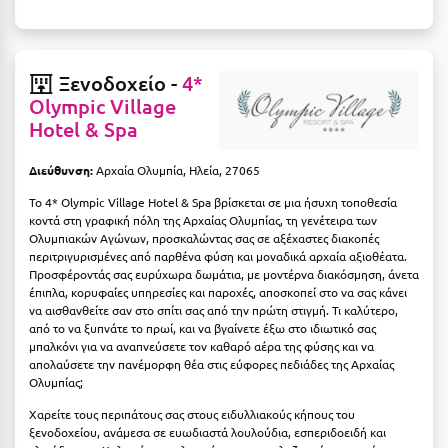
Κοζάνη
Κοκκώνι Κορινθίας
Ξενοδοχείο -
4*
Κομοτηνή
Olympic Village
Κόνιτσα
Hotel & Spa
Κόρινθος
Διεύθυνση:
Αρχαία Ολυμπία, Ηλεία, 27065
Κορώνη
Το 4* Olympic Village Hotel & Spa βρίσκεται σε μια ήσυχη τοποθεσία
κοντά στη γραφική πόλη της Αρχαίας Ολυμπίας, τη γενέτειρα των
Κουρούτα Ηλείας
Ολυμπιακών Αγώνων, προσκαλώντας σας σε αξέχαστες διακοπές
περιτριγυρισμένες από παρθένα φύση και μοναδικά αρχαία αξιοθέατα.
Προσφέροντάς σας ευρύχωρα δωμάτια, με μοντέρνα διακόσμηση, άνετα
Κουφονήσια
έπιπλα, κορυφαίες υπηρεσίες και παροχές, αποσκοπεί στο να σας κάνει
να αισθανθείτε σαν στο σπίτι σας από την πρώτη στιγμή. Τι καλύτερο,
Κρήτη
από το να ξυπνάτε το πρωί, και να βγαίνετε έξω στο ιδιωτικό σας
μπαλκόνι για να αναπνεύσετε τον καθαρό αέρα της φύσης και να
Κρουαζιέρες
απολαύσετε την πανέμορφη θέα στις εύφορες πεδιάδες της Αρχαίας
Ολυμπίας;
Κύθηρα
Χαρείτε τους περιπάτους σας στους ειδυλλιακούς κήπους του
Κυλλήνη
ξενοδοχείου, ανάμεσα σε ευωδιαστά λουλούδια, εσπεριδοειδή και