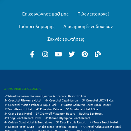
Μυστράς
Επικοινώνησε μαζί μας
Πώς λειτουργεί
Μυτιλήνη
Τρόποι πληρωμής
Διαφήμιση ξενοδοχείων
Ν
Συχνές ερωτήσεις
Νάξος
Νάουσα
Ναυπακτία
Ναύπλιο
ΔΗΜΟΦΙΛΗ ΞΕΝΟΔΟΧΕΙΑ
Νέα Μάκρη
5* Mandola Rosa at Riviera Olympia, A Grecotel Resort to Live
5* Grecotel Filoxenia Hotel
4* Grecotel Casa Marron
5* Grecotel LUXME Kos
Νέα Στύρα Εύβοιας
4* Grecotel Marine Palace & Aqua Park
5* Mitsis Galini Wellness Spa & Resort
5* Valis Resort Hotel
4* Poseidon Palace
5* Montana Hotel & Spa
5* Grand Serai Hotel
5* Cronwell Platamon Resort
Nautica Bay Hotel
Νέοι Πόροι Πιερίας
4* Long Beach Resort Hotel
4* Bianco Olympico Beach Resort
4* Golden Coast Hotel & Bungalows
5* Zeus Eretria Resort
4* Tosca Beach Hotel
4* Exotica Hotel & Spa
5* Ilio Mare Hotels & Resorts
4* Airotel Achaia Beach Hotel
Ξ
4* Evia Riviera Resort
4* AKS Porto Heli
4* Grand Platon Hotel