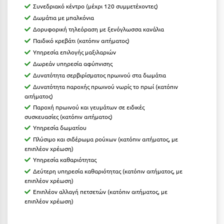
Καρδίτσα
Συνεδριακό κέντρο (μέχρι 120 συμμετέχοντες)
Δωμάτια με μπαλκόνια
Κάρπαθος
Δορυφορική τηλεόραση με ξενόγλωσσα κανάλια
Καρπενήσι
Παιδικό κρεβάτι (κατόπιν αιτήματος)
Υπηρεσία επιλογής μαξιλαριών
Κάρυστος
Δωρεάν υπηρεσία αφύπνισης
Δυνατότητα σερβιρίσματος πρωινού στα δωμάτια
Κάσος
Δυνατότητα παροχής πρωινού νωρίς το πρωί (κατόπιν
αιτήματος)
Κασσάνδρα
Παροχή πρωινού και γευμάτων σε ειδικές
Καστοριά
συσκευασίες (κατόπιν αιτήματος)
Υπηρεσία δωματίου
Κατερίνη
Πλύσιμο και σιδέρωμα ρούχων (κατόπιν αιτήματος, με
επιπλέον χρέωση)
Κέα - Τζιά
Υπηρεσία καθαριότητας
Δεύτερη υπηρεσία καθαριότητας (κατόπιν αιτήματος, με
Κερατέα
επιπλέον χρέωση)
Κέρκυρα
Επιπλέον αλλαγή πετσετών (κατόπιν αιτήματος, με
επιπλέον χρέωση)
Κεφαλονιά