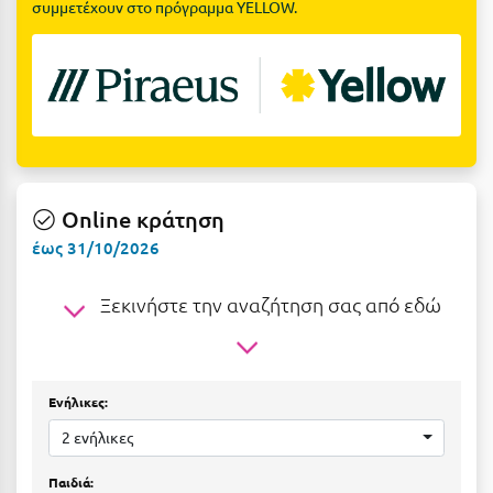
συμμετέχουν στο πρόγραμμα YELLOW.
Ε
Ελάτη Αρκαδίας
Ελληνικό Αρκαδίας
Ελούντα Κρήτης
Ερέτρια
Online κράτηση
Ερμιόνη
έως 31/10/2026
Εύβοια
Ξεκινήστε την αναζήτηση σας από εδώ
Ευρυτανία
Ζ
Ενήλικες:
Ζαγοροχώρια
2 ενήλικες
Ζάκυνθος
Παιδιά: