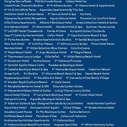
Vergina Star Lefkada
Petritis Guest House
Galaxy Hotel Ios
Πόρος
Greek Pride Themelis Studios
4* Pi Athens Suites
4* Alamis Hotel & Apartments
4* Mr & Mrs White Paros
Esperides Apartments By The Sea
Πόρτο Χέλι
Melidron Hotel & Suites Naxos
4* Nevros Hotel & Spa
Ilia Mare
Olympios Zeus Hotel Bungalows
Agnes Deluxe Hotel
Preveza City Comfort Hotel
Villa Orama Apartments
Athens 4 Boutique Hotel
Anais Collection Hotels & Suites
Πρέβεζα
Ano Kampos Hotel
31 Doors Hotel
Alexakis Hotel & Spa
Summer House Louisa
5* LAZART Hotel Thessaloniki
Verde Al Mare
Acropolis Suites Troulanda
Πύλος
Casa 77 Zante by Karras Hotels
Gefyri Hotel
5* Cayo Exclusive Resort & Spa
5* Porto Kea Suites
Stratos Apartments & Studios
4* SanSal Boutique Hotel
New York Hotel
4* Achillion Palace
5* Athina Luxury Suites
Polos Hotel Paros
Πύργος
Hermes Hotel
5* Mitsis Selection Blue Domes
Gizis Exclusive
5* Plaza Resort Hotel
4* Argo Boutique Hotel
4* Flegra Palace
4* Thermesea Luxury Lodge
Villa Nefeli
5* Mitsis Ramira Beach Hotel
Ρ
5* Koukoumi Hotel
Artina Nuovo
5* Mykonos Princess
5* Sentido Apollo Palace Corfu
Paraskevas Boutique Hotel
5* Castello Boutique Resort & Spa
4* Harma Boutique Hotel
Makis Inn Resort
Ρέθυμνο
Anasa Corfu
Eri Studios
5* Almyros Beach Resort & Spa
Naxos Beach Hotel
Hippocampus Hotel
4* Kos Aktis Art Hotel
4* Canvas by Mitsis Family Village
5* Kresten Royal Euphoria Resort
4* Aplai Dome
Ρίο
4* Rocabella Santorini Hotel & SPA
Elounda Garden Suites
5* Alexandros Palace Hotel & Suites
Living Theros Luxury Suites
Ρόδος
Alexis Hotel Chania
4* Lena Mare Boutique Hotel
4* Civitel Akali Hotel
Mariya Art Living
Aqua Blu Boutique Hotel & Spa
5* Asterion Suites & Spa - Designed for adults by Louis Hotels
Hotel Kontes Comfort
Σ
Aqua Mare Hotel
Dionysos Hotel Agistri
Villea Village
4* Strada Marina Hotel
Douskos Guest House
En Plo Boutique Suites
Apikia Santorini
Molfetta Beach Hotel
Penelope Villas
Colours of Mykonos
Σαλαμίνα
Andromaches Holiday Apartments
5* Mykonos Soul
5* Mykonos Dove Beachfront Hotel
Aegean Sea Villas
4* White Harmony Suites