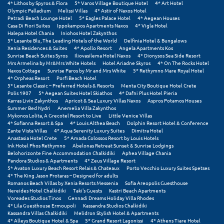
4* Lithos by Spyros & Flora
5* Varos Village Boutique Hotel
4* Art Hotel
Σαμοθράκη
Olympic Palladium
Melissi Villas
4* Astir of Naxos Hotel
Petradi Beach Lounge Hotel
5* Eagles Palace Hotel
4* Aegean Houses
Σάμος
Casa Di Fiori Suites
Ippokampos Apartments Naxos
4* Vigla Hotel
Halepa Hotel Chania
Iniohos Hotel Zakynthos
5* Lesante Blu, The Leading Hotels of the World
Delfinia Hotel & Bungalows
Σαντορίνη
Xenia Residences & Suites
4* Apollo Resort
Angela Apartments Kos
Sunrise Beach Suites Syros
Iliovasilema Hotel Naxos
4* Dionysos Sea Side Resort
Σέριφος
Mrs Armelina by Mr&Mrs White Hotels
Hotel Ariadne Skyros
4* On The Rocks Hotel
Naxos Cottage
Sunrise Paros by Mr and Mrs White
5* Rethymno Mare Royal Hotel
4* Orpheas Resort
Porfi Beach Hotel
Σέρρες
5* Lesante Classic – Preferred Hotels & Resorts
Menta City Boutique Hotel Crete
Polis 1907
5* Aegean Suites Hotel Skiathos
4* Dafni Plus Hotel Pieria
Σιθωνία
Karras Livin Zakynthos
Apricot & Sea Luxury Villas Naxos
Aspros Potamos Houses
Summer Bed Nydri
Anemelia Villa Zakynthos
Mykonos Lolita, A Grecotel Resort to Live
Little Venice Villas
Σίκινος
4* Sofianna Resort & Spa
4* Louis Althea Beach
Dolphin Resort Hotel & Conference
Zante Vista Villas
4* Aqua Serenity Luxury Suites
Dimitra Hotel
Σίφνος
Anastasia Hotel Crete
5* Amada Colossos Resort by Louis Hotels
Ink Hotel Phos Rethymno
Abelonas Retreat Sunset & Sunrise Lodgings
Belohorizonte Fine Accommodation Chalkidiki
Aphea Village Chania
Σκαφιδιά Ηλείας
Pandora Studios & Apartments
4* Zeus Village Resort
5* Avaton Luxury Beach Resort Relais & Chateaux
Porto Vecchio Luxury Suites Spetses
Σκιάθος
4* The King Jason Protaras – Designed for adults
Romanos Beach Villas by Xenia Resorts Messenia
Sofia Areopolis Guesthouse
Nereides Hotel Chalkidiki
Taki's Guests
Kastri Beach Apartments
Σκόπελος
Voreades Studios Tinos
Gennadi Dreams Holiday Villa Rhodes
4* Lila Guesthouse Ermoupoli
Kassandra Studios Chalkidiki
Kassandra Villas Chalkidiki
Melidron Stylish Hotel & Apartments
Σκύρος
4* Alleys Boutique Hotel & Spa
5* Grand Resort Lagonissi
4* Athens Tiare Hotel