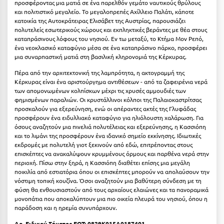
προσφέροντας μια ματιά σε ένα παρελθόν γεμάτο ναυτικούς θρύλους
Κύμη Ευβοίας
και πολιτιστικό μεγαλείο. Το μεγαλοπρεπές Αχίλλειο Παλάτι, κάποτε
κατοικία της Αυτοκράτειρας Ελισάβετ της Αυστρίας, παρουσιάζει
Κυπαρισσία
πολυτελείς εσωτερικούς χώρους και εκπληκτικές βεράντες με θέα στους
καταπράσινους λόφους του νησιού. Εν τω μεταξύ, το Κτήμα Μον Ρεπό,
Κύπρος
ένα νεοκλασικό καταφύγιο μέσα σε ένα καταπράσινο πάρκο, προσφέρει
μια συναρπαστική ματιά στη βασιλική κληρονομιά της Κέρκυρας.
Κως
Πέρα από την αρχιτεκτονική της λαμπρότητα, η ακτογραμμή της
Κέρκυρας είναι ένα αριστούργημα αντιθέσεων - από τα ζαφειρένια νερά
Λ
των απομονωμένων κολπίσκων μέχρι τις χρυσές αμμουδιές των
φημισμένων παραλιών. Οι κρυστάλλινοι κόλποι της Παλαιοκαστρίτσας
προσκαλούν για εξερεύνηση, ενώ οι απέραντες ακτές της Γλυφάδας
Λαγκάδια
προσφέρουν ένα ειδυλλιακό καταφύγιο για ηλιόλουστη χαλάρωση. Για
όσους αναζητούν μια πινελιά πολυτέλειας και εξερεύνησης, η Κασσιόπη
Λακόπετρα Αχαΐας
και το λιμάνι της προσφέρουν ένα ιδανικό σημείο εκκίνησης. Ιδιωτικές
εκδρομές με πολυτελή γιοτ ξεκινούν από εδώ, επιτρέποντας στους
Λακωνία
επισκέπτες να ανακαλύψουν κρυμμένους όρμους και παρθένα νερά στην
περιοχή. Πίσω στην ξηρά, η Κασσιόπη διαθέτει επίσης μια μεγάλη
Λασίθι
ποικιλία από εστιατόρια όπου οι επισκέπτες μπορούν να απολαύσουν την
νόστιμη τοπική κουζίνα. Όσοι αναζητούν μια βαθύτερη σύνδεση με τη
Λεπτοκαρυά
φύση θα ενθουσιαστούν από τους αρχαίους ελαιώνες και τα πανοραμικά
μονοπάτια που αποκαλύπτουν μια πιο οικεία πλευρά του νησιού, όπου η
Λέσβος
παράδοση και η ηρεμία συνυπάρχουν.
Αρ. Ειδικού Σήματος ΕΟΤ: 0829K015A0187401