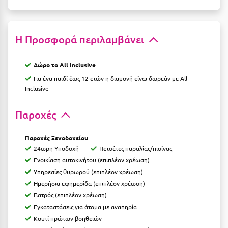
Ιωάννινα
Κ
Η Προσφορά περιλαμβάνει
Καβάλα
Δώρο το All Inclusive
Καλάβρυτα
Για ένα παιδί έως 12 ετών η διαμονή είναι δωρεάν με All
Inclusive
Καλαμάτα
Παροχές
Κάλαμος
Καλαμπάκα
Παροχές Ξενοδοχείου
24ωρη Υποδοχή
Πετσέτες παραλίας/πισίνας
Κάλυμνος
Ενοικίαση αυτοκινήτου (επιπλέον χρέωση)
Καμένα Βούρλα
Υπηρεσίες θυρωρού (επιπλέον χρέωση)
Ημερήσια εφημερίδα (επιπλέον χρέωση)
Καρδάμαινα
Γιατρός (επιπλέον χρέωση)
Εγκαταστάσεις για άτομα με αναπηρία
Καρδαμύλη
Κουτί πρώτων βοηθειών