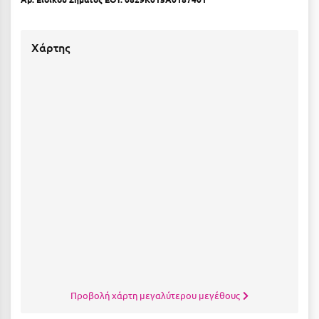
Λευκάδα
Λήμνος
Χάρτης
Λίμνη Πλαστήρα
Λιτόχωρο
Λουτρά Πόζαρ
Λουτρά Υπάτης
Λουτράκι
Λούτσα
Μ
Μάνη
Μαραθώνας Αττικής
Προβολή χάρτη μεγαλύτερου μεγέθους
Μαρώνεια