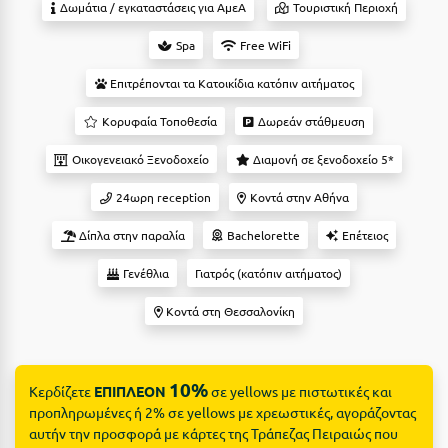
Suites
Δωμάτια / εγκαταστάσεις για ΑμεΑ
Τουριστική Περιοχή
Βόλος
Spa
Free WiFi
Βραχάτι Κορινθίας
Επιτρέπονται τα Κατοικίδια κατόπιν αιτήματος
Βυτίνα
Δες όλες τις προσφορές
Κορυφαία Τοποθεσία
Δωρεάν στάθμευση
Γ
Δες όλα τα πακέτα διακοπών
Οικογενειακό Ξενοδοχείο
Διαμονή σε ξενοδοχείο 5*
Γαλαξiδι
24ωρη reception
Κοντά στην Αθήνα
Γλυφάδα
Δίπλα στην παραλία
Bachelorette
Επέτειος
Γρεβενά
Γενέθλια
Γιατρός (κατόπιν αιτήματος)
Γύθειο
Κοντά στη Θεσσαλονίκη
Δ
Δελφοί
10%
Κερδίζετε
ΕΠΙΠΛΕΟΝ
σε yellows με πιστωτικές και
προπληρωμένες ή 2% σε yellows με χρεωστικές, αγοράζοντας
Διακοπτό
αυτήν την προσφορά με κάρτες της Τράπεζας Πειραιώς που