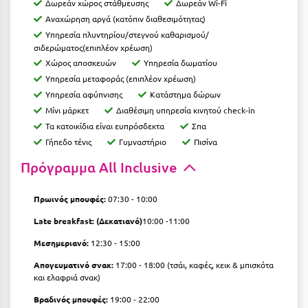
Καρδίτσα
Δωρεάν χώρος στάθμευσης
Δωρεάν Wi-Fi
Αναχώρηση αργά (κατόπιν διαθεσιμότητας)
Κάρπαθος
Υπηρεσία πλυντηρίου/στεγνού καθαρισμού/
σιδερώματος(επιπλέον χρέωση)
Καρπενήσι
Χώρος αποσκευών
Υπηρεσία δωματίου
Υπηρεσία μεταφοράς (επιπλέον χρέωση)
Κάρυστος
Υπηρεσία αφύπνισης
Κατάστημα δώρων
Κάσος
Μίνι μάρκετ
Διαθέσιμη υπηρεσία κινητού check-in
Τα κατοικίδια είναι ευπρόσδεκτα
Σπα
Κασσάνδρα
Γήπεδο τένις
Γυμναστήριο
Πισίνα
Καστοριά
Πρόγραμμα All Inclusive
Κατερίνη
Πρωινός μπουφές:
07:30 - 10:00
Κέα - Τζιά
Late breakfast: (Δεκατιανό)
10:00 -11:00
Κερατέα
Μεσημεριανό:
12:30 - 15:00
Κέρκυρα
Απογευματινό σνακ:
17:00 - 18:00 (τσάι, καφές, κεικ & μπισκότα
και ελαφριά σνακ)
Κεφαλονιά
Βραδινός μπουφές:
19:00 - 22:00