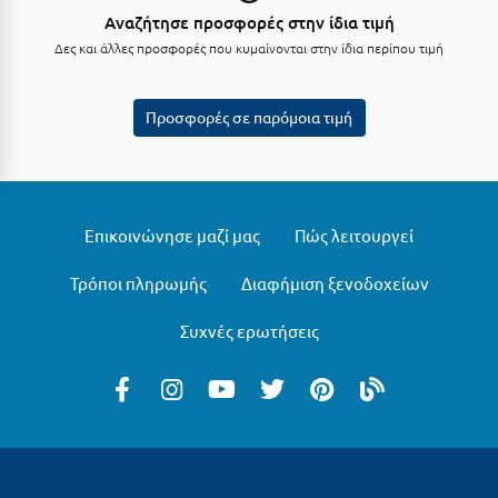
Αναζήτησε προσφορές στην ίδια τιμή
Μυστράς
Δες και άλλες προσφορές που κυμαίνονται στην ίδια περίπου τιμή
Μυτιλήνη
Προσφορές σε παρόμοια τιμή
Ν
Νάξος
Νάουσα
Επικοινώνησε μαζί μας
Πώς λειτουργεί
Ναυπακτία
Τρόποι πληρωμής
Διαφήμιση ξενοδοχείων
Ναύπλιο
Συχνές ερωτήσεις
Νέα Μάκρη
Νέα Στύρα Εύβοιας
Νέοι Πόροι Πιερίας
Ξ