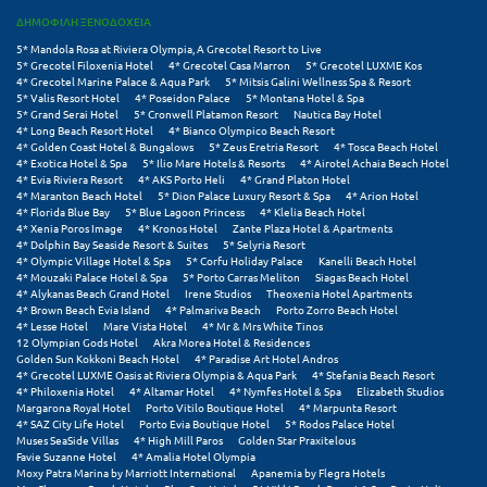
ΔΗΜΟΦΙΛΗ ΞΕΝΟΔΟΧΕΙΑ
Ξυλόκαστρο
5* Mandola Rosa at Riviera Olympia, A Grecotel Resort to Live
5* Grecotel Filoxenia Hotel
4* Grecotel Casa Marron
5* Grecotel LUXME Kos
4* Grecotel Marine Palace & Aqua Park
5* Mitsis Galini Wellness Spa & Resort
Ο
5* Valis Resort Hotel
4* Poseidon Palace
5* Montana Hotel & Spa
5* Grand Serai Hotel
5* Cronwell Platamon Resort
Nautica Bay Hotel
4* Long Beach Resort Hotel
4* Bianco Olympico Beach Resort
Ορεινή Αρκαδία
4* Golden Coast Hotel & Bungalows
5* Zeus Eretria Resort
4* Tosca Beach Hotel
4* Exotica Hotel & Spa
5* Ilio Mare Hotels & Resorts
4* Airotel Achaia Beach Hotel
4* Evia Riviera Resort
4* AKS Porto Heli
4* Grand Platon Hotel
Ορεινή Ναυπακτία
4* Maranton Beach Hotel
5* Dion Palace Luxury Resort & Spa
4* Arion Hotel
4* Florida Blue Bay
5* Blue Lagoon Princess
4* Klelia Beach Hotel
4* Xenia Poros Image
4* Kronos Hotel
Zante Plaza Hotel & Apartments
Π
4* Dolphin Bay Seaside Resort & Suites
5* Selyria Resort
4* Olympic Village Hotel & Spa
5* Corfu Holiday Palace
Kanelli Beach Hotel
4* Mouzaki Palace Hotel & Spa
5* Porto Carras Meliton
Siagas Beach Hotel
Πάλαιρος
4* Alykanas Beach Grand Hotel
Irene Studios
Theoxenia Hotel Apartments
4* Brown Beach Evia Island
4* Palmariva Beach
Porto Zorro Beach Hotel
Παξοί
4* Lesse Hotel
Mare Vista Hotel
4* Mr & Mrs White Tinos
12 Olympian Gods Hotel
Akra Morea Hotel & Residences
Golden Sun Kokkoni Beach Hotel
4* Paradise Art Hotel Andros
Παραλία Κατερίνης
4* Grecotel LUXME Oasis at Riviera Olympia & Aqua Park
4* Stefania Beach Resort
4* Philoxenia Hotel
4* Altamar Hotel
4* Nymfes Hotel & Spa
Elizabeth Studios
Παραλία Λιτοχώρου
Margarona Royal Hotel
Porto Vitilo Boutique Hotel
4* Marpunta Resort
4* SAZ City Life Hotel
Porto Evia Boutique Hotel
5* Rodos Palace Hotel
Muses SeaSide Villas
4* High Mill Paros
Golden Star Praxitelous
Παράλιο Άστρος
Favie Suzanne Hotel
4* Amalia Hotel Olympia
Moxy Patra Marina by Marriott International
Apanemia by Flegra Hotels