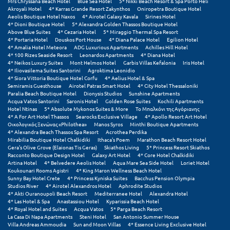
Πάργα
Mrs Chryssana Beach Hotel
Blue Sea Hotel
5* Nikki Beach Resort & Spa Porto Heli
Akroyali Hotel
4* Karras Grande Resort Zakynthos
Oniropetra Boutique Hotel
Aeolis Boutique Hotel Naxos
4* Airotel Galaxy Kavala
Sirines Hotel
Παρνασσός
4* Dioni Boutique Hotel
5* Alexandra Golden Thassos Boutique Hotel
Above Blue Suites
4* Cezaria Hotel
5* Miraggio Thermal Spa Resort
Πάρος
4* Portaria Hotel
Douskos Port House
4* Diana Palace Hotel
Egilion Hotel
4* Amalia Hotel Meteora
ADG Luxurious Apartments
Achilles Hill Hotel
4* 100 Rizes Seaside Resort
Leonardos Apartments
4* Diana Hotel
Πάτμος
4* Neikos Luxury Suites
Mont Helmos Hotel
Garbis Villas Kefalonia
Iris Hotel
4* Iliovasilema Suites Santorini
Agroktima Leonidio
Πάτρα
4* Siora Vittoria Boutique Hotel Corfu
4* Aelius Hotel & Spa
Semiramis Guesthouse
Airotel Patras Smart Hotel
4* City Hotel Thessaloniki
Paralia Beach Boutique Hotel
Dionysis Studios
Sunshine Apartments
Παύλιανη
Acqua Vatos Santorini
Saronis Hotel
Golden Rose Suites
Kochili Apartments
Hotel Ntinas
5* Absolute Mykonos Suites & More
Το Μπαλκόνι της Αγόριανης
4* A For Art Hotel Thassos
Searocks Exclusive Village
4* Apollo Resort Art Hotel
Πειραιάς
Οικολογικός Ξενώνας «Philothea»
Manos Syros
Minthi Boutique Apartments
4* Alexandra Beach Thassos Spa Resort
Acrothea Perdika
Πελοπόννησος
Mirabilia Boutique Hotel Chalkidiki
Ithaca's Poem
Marathon Beach Resort Hotel
Gera's Olive Grove (Elaionas Tis Geras)
Skiathos Living
5* Princess Resort Skiathos
Racconto Boutique Design Hotel
Galaxy Art Hotel
4* Core Hotel Chalkidiki
Πήλιο
Artina Hotel
4* Belvedere Aeolis Hotel
Aqua Mare Sea Side Hotel
Loriet Hotel
Koukounari Rooms Agistri
4* King Maron Wellness Beach Hotel
Πιερία
Sunny Bay Hotel Crete
4* Princess Kyniska Suites
Bacchus Pension Olympia
Studios River
4* Airotel Alexandros Hotel
Aphrodite Studios
4* Akti Ouranoupoli Beach Resort
Mediterranee Hotel
Alexandra Hotel
Πλαταμώνας
4* Las Hotel & Spa
Anastassiou Hotel
Kyparissia Beach Hotel
4* Royal Hotel and Suites
Acqua Vatos
5* Parga Beach Resort
Πλύτρα Λακωνίας
La Casa Di Napa Apartments
Steni Hotel
San Antonio Summer House
Villa Andreas Ammoudia
Sun and Moon Villas
4* Essence Living Exclusive Hotel