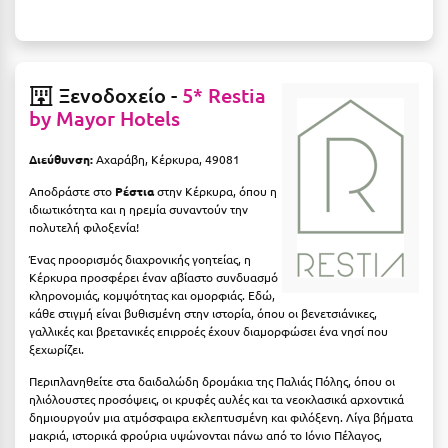
Κοζάνη
Κοκκώνι Κορινθίας
Κομοτηνή
Ξενοδοχείο -
5* Restia
by Mayor Hotels
Κόνιτσα
Διεύθυνση:
Αχαράβη, Κέρκυρα, 49081
Κόρινθος
Αποδράστε στο
Ρέστια
στην Κέρκυρα, όπου η
Κορώνη
ιδιωτικότητα και η ηρεμία συναντούν την
πολυτελή φιλοξενία!
Κουρούτα Ηλείας
Ένας προορισμός διαχρονικής γοητείας, η
Κουφονήσια
Κέρκυρα προσφέρει έναν αβίαστο συνδυασμό
κληρονομιάς, κομψότητας και ομορφιάς. Εδώ,
κάθε στιγμή είναι βυθισμένη στην ιστορία, όπου οι βενετσιάνικες,
Κρήτη
γαλλικές και βρετανικές επιρροές έχουν διαμορφώσει ένα νησί που
ξεχωρίζει.
Κρουαζιέρες
Περιπλανηθείτε στα δαιδαλώδη δρομάκια της Παλιάς Πόλης, όπου οι
Κύθηρα
ηλιόλουστες προσόψεις, οι κρυφές αυλές και τα νεοκλασικά αρχοντικά
δημιουργούν μια ατμόσφαιρα εκλεπτυσμένη και φιλόξενη. Λίγα βήματα
Κυλλήνη
μακριά, ιστορικά φρούρια υψώνονται πάνω από το Ιόνιο Πέλαγος,