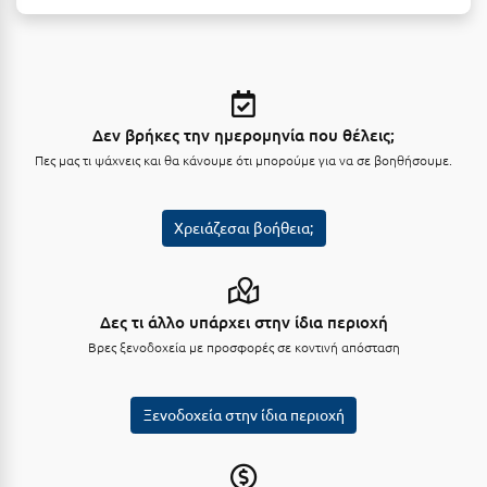
Μεθώνη
Μεσολόγγι
Μεσσηνία
Δεν βρήκες την ημερομηνία που θέλεις;
Μετέωρα
Πες μας τι ψάχνεις και θα κάνουμε ότι μπορούμε για να σε βοηθήσουμε.
Μέτσοβο
Χρειάζεσαι βοήθεια;
Μήλος
Μονεμβασιά
Μουζάκι
Δες τι άλλο υπάρχει στην ίδια περιοχή
Βρες ξενοδοχεία με προσφορές σε κοντινή απόσταση
Μπαλί Κρήτης
Μπάνσκο
Ξενοδοχεία στην ίδια περιοχή
Μπούκα Μεσσηνίας
Μύκονος