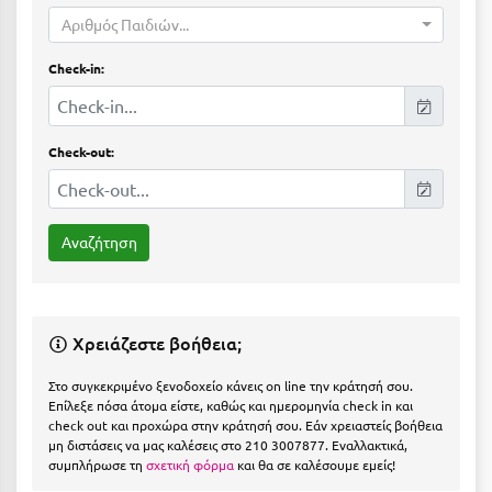
Η
Αριθμός Παιδιών...
Ηλεία
Check-in:
Ηράκλειο
Θ
Check-out:
Θάσος
Θεσσαλονίκη
Ι
Χρειάζεστε βοήθεια;
Ιεράπετρα
Ιθάκη
Στο συγκεκριμένο ξενοδοχείο κάνεις on line την κράτησή σου.
Επίλεξε πόσα άτομα είστε, καθώς και ημερομηνία check in και
check out και προχώρα στην κράτησή σου. Εάν χρειαστείς βοήθεια
Ικαρία
μη διστάσεις να μας καλέσεις στο 210 3007877. Εναλλακτικά,
συμπλήρωσε τη
σχετική φόρμα
και θα σε καλέσουμε εμείς!
Ίος