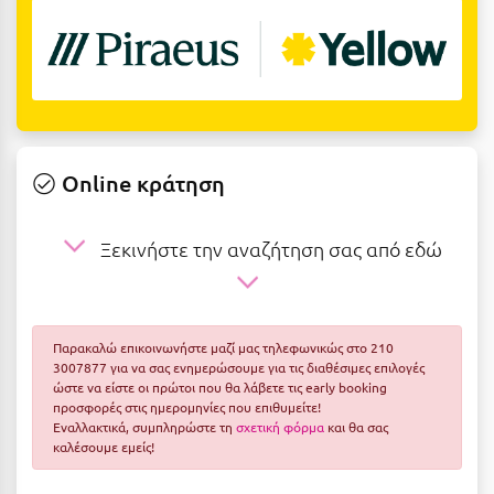
Ε
Ελάτη Αρκαδίας
Ελληνικό Αρκαδίας
Ελούντα Κρήτης
Online κράτηση
Ερέτρια
Ερμιόνη
Ξεκινήστε την αναζήτηση σας από εδώ
Εύβοια
Ευρυτανία
Παρακαλώ επικοινωνήστε μαζί μας τηλεφωνικώς στο 210
Ζ
3007877 για να σας ενημερώσουμε για τις διαθέσιμες επιλογές
ώστε να είστε οι πρώτοι που θα λάβετε τις early booking
προσφορές στις ημερομηνίες που επιθυμείτε!
Ζαγοροχώρια
Εναλλακτικά, συμπληρώστε τη
σχετική φόρμα
και θα σας
καλέσουμε εμείς!
Ζάκυνθος