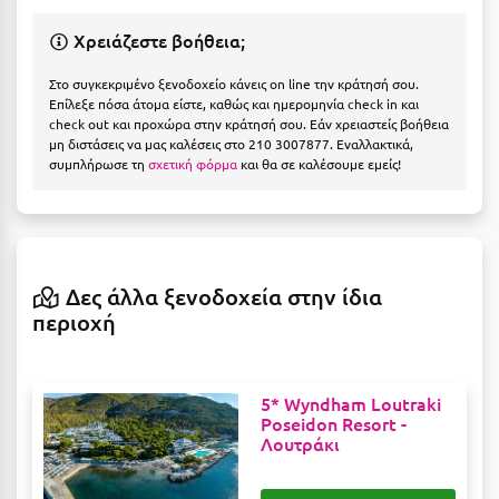
Η
Χρειάζεστε βοήθεια;
Ηλεία
Στο συγκεκριμένο ξενοδοχείο κάνεις on line την κράτησή σου.
Ηράκλειο
Επίλεξε πόσα άτομα είστε, καθώς και ημερομηνία check in και
check out και προχώρα στην κράτησή σου. Εάν χρειαστείς βοήθεια
μη διστάσεις να μας καλέσεις στο 210 3007877. Εναλλακτικά,
Θ
συμπλήρωσε τη
σχετική φόρμα
και θα σε καλέσουμε εμείς!
Θάσος
Θεσσαλονίκη
Δες άλλα ξενοδοχεία στην ίδια
Ι
περιοχή
Ιεράπετρα
Ιθάκη
5* Wyndham Loutraki
Poseidon Resort -
Ικαρία
Λουτράκι
Ίος