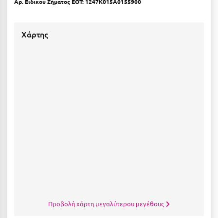
Αρ. Ειδικού Σήματος ΕΟΤ: 1247K015A0155900
Ξυλόκαστρο
Χάρτης
Ο
Ορεινή Αρκαδία
Ορεινή Ναυπακτία
Π
Πάλαιρος
Παξοί
Παραλία Κατερίνης
Παραλία Λιτοχώρου
Παράλιο Άστρος
Προβολή χάρτη μεγαλύτερου μεγέθους