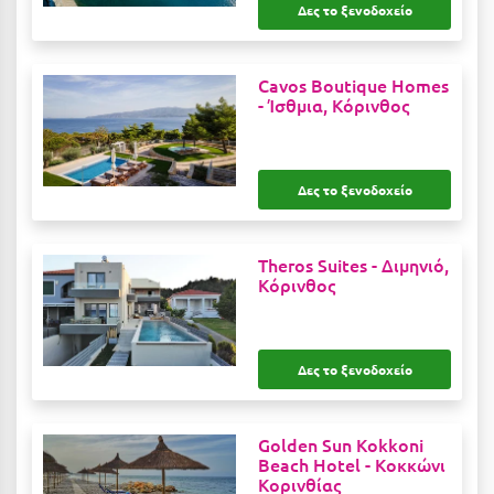
Δες το ξενοδοχείο
Ιωάννινα
Κ
Cavos Boutique Homes
-
Ίσθμια, Κόρινθος
Καβάλα
Καλάβρυτα
Δες το ξενοδοχείο
Καλαμάτα
Κάλαμος
Theros Suites -
Διμηνιό,
Κόρινθος
Καλαμπάκα
Κάλυμνος
Δες το ξενοδοχείο
Καμένα Βούρλα
Καρδάμαινα
Golden Sun Kokkoni
Καρδαμύλη
Beach Hotel -
Κοκκώνι
Κορινθίας