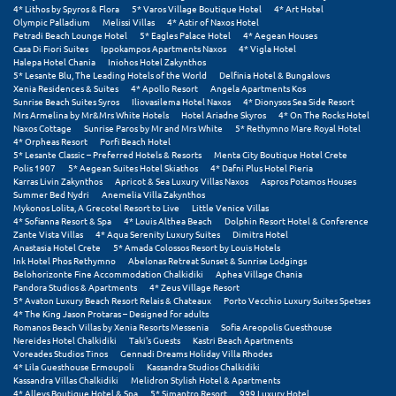
Φοινικούντα
4* Lithos by Spyros & Flora
5* Varos Village Boutique Hotel
4* Art Hotel
Olympic Palladium
Melissi Villas
4* Astir of Naxos Hotel
Petradi Beach Lounge Hotel
5* Eagles Palace Hotel
4* Aegean Houses
Χ
Casa Di Fiori Suites
Ippokampos Apartments Naxos
4* Vigla Hotel
Halepa Hotel Chania
Iniohos Hotel Zakynthos
5* Lesante Blu, The Leading Hotels of the World
Delfinia Hotel & Bungalows
Χαλκίδα
Xenia Residences & Suites
4* Apollo Resort
Angela Apartments Kos
Sunrise Beach Suites Syros
Iliovasilema Hotel Naxos
4* Dionysos Sea Side Resort
Mrs Armelina by Mr&Mrs White Hotels
Hotel Ariadne Skyros
4* On The Rocks Hotel
Χαλκιδική
Naxos Cottage
Sunrise Paros by Mr and Mrs White
5* Rethymno Mare Royal Hotel
4* Orpheas Resort
Porfi Beach Hotel
Χανιά
5* Lesante Classic – Preferred Hotels & Resorts
Menta City Boutique Hotel Crete
Polis 1907
5* Aegean Suites Hotel Skiathos
4* Dafni Plus Hotel Pieria
Karras Livin Zakynthos
Apricot & Sea Luxury Villas Naxos
Aspros Potamos Houses
Χερσόνησος
Summer Bed Nydri
Anemelia Villa Zakynthos
Mykonos Lolita, A Grecotel Resort to Live
Little Venice Villas
Χερσόνησος Άθως
4* Sofianna Resort & Spa
4* Louis Althea Beach
Dolphin Resort Hotel & Conference
Zante Vista Villas
4* Aqua Serenity Luxury Suites
Dimitra Hotel
Anastasia Hotel Crete
5* Amada Colossos Resort by Louis Hotels
Χίος
Ink Hotel Phos Rethymno
Abelonas Retreat Sunset & Sunrise Lodgings
Belohorizonte Fine Accommodation Chalkidiki
Aphea Village Chania
Χράνοι Μεσσηνίας
Pandora Studios & Apartments
4* Zeus Village Resort
5* Avaton Luxury Beach Resort Relais & Chateaux
Porto Vecchio Luxury Suites Spetses
4* The King Jason Protaras – Designed for adults
Romanos Beach Villas by Xenia Resorts Messenia
Sofia Areopolis Guesthouse
Ψ
Nereides Hotel Chalkidiki
Taki's Guests
Kastri Beach Apartments
Voreades Studios Tinos
Gennadi Dreams Holiday Villa Rhodes
4* Lila Guesthouse Ermoupoli
Kassandra Studios Chalkidiki
Ψαθόπυργος
Kassandra Villas Chalkidiki
Melidron Stylish Hotel & Apartments
4* Alleys Boutique Hotel & Spa
5* Simantro Resort
999 Luxury Hotel