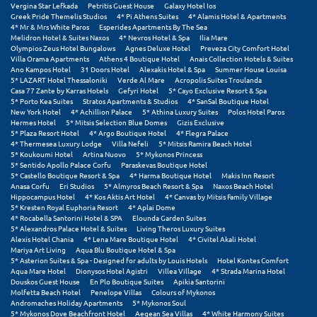
Τολό
Vergina Star Lefkada
Petritis Guest House
Galaxy Hotel Ios
Greek Pride Themelis Studios
4* Pi Athens Suites
4* Alamis Hotel & Apartments
4* Mr & Mrs White Paros
Esperides Apartments By The Sea
Τριζόνια Φωκίδος
Melidron Hotel & Suites Naxos
4* Nevros Hotel & Spa
Ilia Mare
Olympios Zeus Hotel Bungalows
Agnes Deluxe Hotel
Preveza City Comfort Hotel
Τρίκαλα
Villa Orama Apartments
Athens 4 Boutique Hotel
Anais Collection Hotels & Suites
Ano Kampos Hotel
31 Doors Hotel
Alexakis Hotel & Spa
Summer House Louisa
5* LAZART Hotel Thessaloniki
Verde Al Mare
Acropolis Suites Troulanda
Τρίκαλα Κορινθίας
Casa 77 Zante by Karras Hotels
Gefyri Hotel
5* Cayo Exclusive Resort & Spa
5* Porto Kea Suites
Stratos Apartments & Studios
4* SanSal Boutique Hotel
Τρίπολη
New York Hotel
4* Achillion Palace
5* Athina Luxury Suites
Polos Hotel Paros
Hermes Hotel
5* Mitsis Selection Blue Domes
Gizis Exclusive
5* Plaza Resort Hotel
4* Argo Boutique Hotel
4* Flegra Palace
Τυρός
4* Thermesea Luxury Lodge
Villa Nefeli
5* Mitsis Ramira Beach Hotel
5* Koukoumi Hotel
Artina Nuovo
5* Mykonos Princess
5* Sentido Apollo Palace Corfu
Paraskevas Boutique Hotel
Υ
5* Castello Boutique Resort & Spa
4* Harma Boutique Hotel
Makis Inn Resort
Anasa Corfu
Eri Studios
5* Almyros Beach Resort & Spa
Naxos Beach Hotel
Hippocampus Hotel
4* Kos Aktis Art Hotel
4* Canvas by Mitsis Family Village
Ύδρα
5* Kresten Royal Euphoria Resort
4* Aplai Dome
4* Rocabella Santorini Hotel & SPA
Elounda Garden Suites
5* Alexandros Palace Hotel & Suites
Living Theros Luxury Suites
Φ
Alexis Hotel Chania
4* Lena Mare Boutique Hotel
4* Civitel Akali Hotel
Mariya Art Living
Aqua Blu Boutique Hotel & Spa
5* Asterion Suites & Spa - Designed for adults by Louis Hotels
Hotel Kontes Comfort
Φιλιατρά Μεσσηνίας
Aqua Mare Hotel
Dionysos Hotel Agistri
Villea Village
4* Strada Marina Hotel
Douskos Guest House
En Plo Boutique Suites
Apikia Santorini
Molfetta Beach Hotel
Penelope Villas
Colours of Mykonos
Φλώρινα
Andromaches Holiday Apartments
5* Mykonos Soul
5* Mykonos Dove Beachfront Hotel
Aegean Sea Villas
4* White Harmony Suites