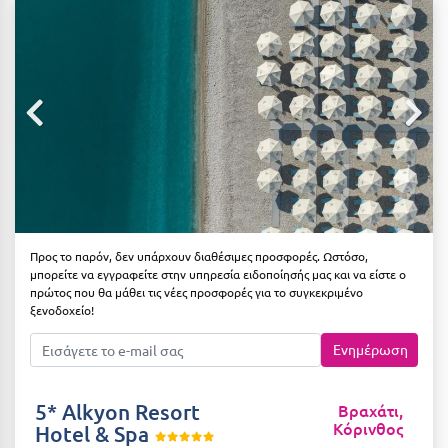
Αιδηψός
ΤΎΠΟΣ ΔΙΑΤΡΟΦΉΣ
Διαμονή Μόνο
Αλεξανδρούπολη
Πρωινό
Αλισσός Αχαΐας
Ημιδιατροφή
Αλόννησος
Ημιδιατροφή + Ποτά
Αμαλιάδα
Πλήρης Διατροφή
Αμάρυνθος
All Inclusive
Αμοργός
Προς το παρόν, δεν υπάρχουν διαθέσιμες προσφορές. Ωστόσο,
μπορείτε να εγγραφείτε στην υπηρεσία ειδοποίησής μας και να είστε ο
Ένα Γεύμα
Αμφίκλεια
πρώτος που θα μάθει τις νέες προσφορές για το συγκεκριμένο
ξενοδοχείο!
Δύο Γεύματα + Ποτά
Ανάβυσσος
Ενημέρωση
Άνδρος
ΤΎΠΟΣ ΚΑΤΑΛΎΜΑΤΟΣ
Αντίπαρος
Ξενοδοχεία 1 Αστέρι
5* Alkyon Resort
Βραχάτι,
Κόρινθος
Hotel & Spa
Αράχωβα
Ξενοδοχεία 2 Αστέρων