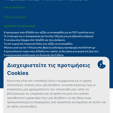
Όλα τα ξενοδοχεία
Όλοι οι προορισμοί
ΔΙΑΒΑΣΤΕ ΣΤΟ BLOG ΜΑΣ
8 προορισμοί στην Ελλάδα που αξίζει να επισκεφθείς για τα ΠΟΠ προϊόντα τους
Το Λιτόχωρο και οι Καταρράκτες του Ενιπέα: Οδηγός για μια αξέχαστη εκδρομή
Τι να κάνω ένα 3ήμερο στο Γαλαξίδι και τους Δελφούς
Τα τοπ χωριά στη Λακωνική Μάνη που αξίζει να επισκεφθείς
Ψάχνεις νησί για τον 15Αύγουστο; Βρες τις καλύτερες προσφορές στο Ekdromi.gr
4 αρχαιολογικοί χώροι στην Ελλάδα που πρέπει να δεις έστω μία φορά στη ζωή σου
3 οικογενειακά καταλύματα για διακοπές στα Σύβοτα
Τα 11 καλύτερα καλοκαιρινά resorts στην Ελλάδα
7 μικρά ελληνικά νησιά για αξέχαστες καλοκαιρινές διακοπές
5+1 ινσταγκραμικές παραλίες στην Ελλάδα που αξίζουν μια θέση στο feed σου
Συχνές Ερωτήσεις (FAQs) για Ξενοδοχεία
Όροι χρήσης
Πολιτική Προστασίας Προσωπικών Δεδομένων
Πολιτική Cookies
Πώς μπορώ να αγοράσω;
Δεν βρήκες αυτό που ψάχνεις;
Έλεγχος διαθεσιμότητας