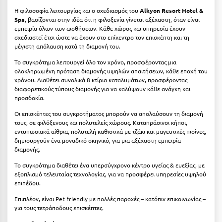
Η φιλοσοφία λειτουργίας και ο σχεδιασμός του
Alkyon Resort Hotel &
Μυστράς
Spa
, βασίζονται στην ιδέα ότι η φιλοξενία γίνεται αξέχαστη, όταν είναι
εμπειρία όλων των αισθήσεων. Κάθε χώρος και υπηρεσία έχουν
Μυτιλήνη
σχεδιαστεί έτσι ώστε να έχουν στο επίκεντρο τον επισκέπτη και τη
μέγιστη απόλαυση κατά τη διαμονή του.
Ν
Το συγκρότημα λειτουργεί όλο τον χρόνο, προσφέροντας μια
ολοκληρωμένη πρόταση διαμονής υψηλών απαιτήσεων, κάθε εποχή του
χρόνου. Διαθέτει συνολικά 8 κτίρια καταλυμάτων, προσφέροντας
Νάξος
διαφορετικούς τύπους διαμονής για να καλύψουν κάθε ανάγκη και
προσδοκία.
Νάουσα
Οι επισκέπτες του συγκροτήματος μπορούν να απολαύσουν τη διαμονή
Ναυπακτία
τους, σε φιλόξενους και πολυτελείς χώρους. Καταπράσινοι κήποι,
εντυπωσιακά αίθρια, πολυτελή καθιστικά με τζάκι και μαγευτικές πισίνες,
Ναύπλιο
δημιουργούν ένα μοναδικό σκηνικό, για μια αξέχαστη εμπειρία
διαμονής.
Νέα Μάκρη
Το συγκρότημα διαθέτει ένα υπερσύγχρονο κέντρο υγείας & ευεξίας, με
εξοπλισμό τελευταίας τεχνολογίας, για να προσφέρει υπηρεσίες υψηλού
Νέα Στύρα Εύβοιας
επιπέδου.
Νέοι Πόροι Πιερίας
Επιπλέον, είναι Pet friendly με πολλές παροχές – κατόπιν επικοινωνίας –
για τους τετράποδους επισκέπτες.
Ξ