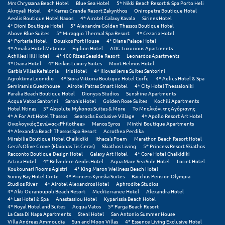
Mrs Chryssana Beach Hotel
Blue Sea Hotel
5* Nikki Beach Resort & Spa Porto Heli
Σούνιο
Akroyali Hotel
4* Karras Grande Resort Zakynthos
Oniropetra Boutique Hotel
Aeolis Boutique Hotel Naxos
4* Airotel Galaxy Kavala
Sirines Hotel
4* Dioni Boutique Hotel
5* Alexandra Golden Thassos Boutique Hotel
Σπάρτη
Above Blue Suites
5* Miraggio Thermal Spa Resort
4* Cezaria Hotel
4* Portaria Hotel
Douskos Port House
4* Diana Palace Hotel
Σπέτσες
4* Amalia Hotel Meteora
Egilion Hotel
ADG Luxurious Apartments
Achilles Hill Hotel
4* 100 Rizes Seaside Resort
Leonardos Apartments
4* Diana Hotel
4* Neikos Luxury Suites
Mont Helmos Hotel
Σποράδες
Garbis Villas Kefalonia
Iris Hotel
4* Iliovasilema Suites Santorini
Agroktima Leonidio
4* Siora Vittoria Boutique Hotel Corfu
4* Aelius Hotel & Spa
Σύβοτα
Semiramis Guesthouse
Airotel Patras Smart Hotel
4* City Hotel Thessaloniki
Paralia Beach Boutique Hotel
Dionysis Studios
Sunshine Apartments
Acqua Vatos Santorini
Saronis Hotel
Golden Rose Suites
Kochili Apartments
Σύμη
Hotel Ntinas
5* Absolute Mykonos Suites & More
Το Μπαλκόνι της Αγόριανης
4* A For Art Hotel Thassos
Searocks Exclusive Village
4* Apollo Resort Art Hotel
Σύρος
Οικολογικός Ξενώνας «Philothea»
Manos Syros
Minthi Boutique Apartments
4* Alexandra Beach Thassos Spa Resort
Acrothea Perdika
Mirabilia Boutique Hotel Chalkidiki
Ithaca's Poem
Marathon Beach Resort Hotel
Σχοινούσα
Gera's Olive Grove (Elaionas Tis Geras)
Skiathos Living
5* Princess Resort Skiathos
Racconto Boutique Design Hotel
Galaxy Art Hotel
4* Core Hotel Chalkidiki
Artina Hotel
4* Belvedere Aeolis Hotel
Aqua Mare Sea Side Hotel
Loriet Hotel
Τ
Koukounari Rooms Agistri
4* King Maron Wellness Beach Hotel
Sunny Bay Hotel Crete
4* Princess Kyniska Suites
Bacchus Pension Olympia
Studios River
4* Airotel Alexandros Hotel
Aphrodite Studios
Τζουμέρκα
4* Akti Ouranoupoli Beach Resort
Mediterranee Hotel
Alexandra Hotel
4* Las Hotel & Spa
Anastassiou Hotel
Kyparissia Beach Hotel
4* Royal Hotel and Suites
Acqua Vatos
5* Parga Beach Resort
Τήνος
La Casa Di Napa Apartments
Steni Hotel
San Antonio Summer House
Villa Andreas Ammoudia
Sun and Moon Villas
4* Essence Living Exclusive Hotel