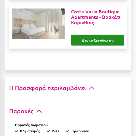
Κύμη Ευβοίας
Costa Vasia Boutique
Apartments -
Βραχάτι
Κυπαρισσία
Κορινθίας
Κύπρος
Κως
Δες το ξενοδοχείο
Λ
Λαγκάδια
Λακόπετρα Αχαΐας
Η Προσφορά περιλαμβάνει
Λακωνία
Λασίθι
Παροχές
Λεπτοκαρυά
Παροχές Δωματίου
Λέσβος
Κλιματισμός
WiFi
Τηλεόραση