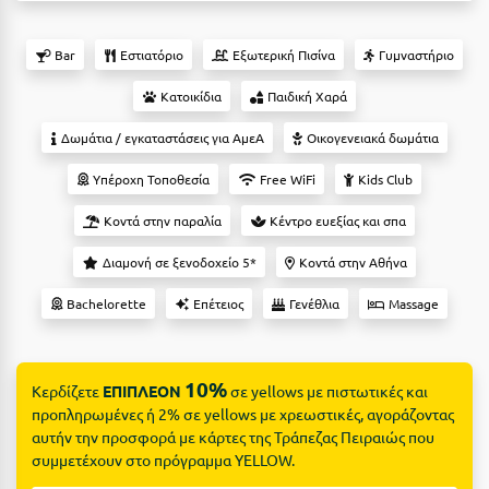
Suites
Βόλος
Βραχάτι Κορινθίας
Bar
Εστιατόριο
Εξωτερική Πισίνα
Γυμναστήριο
Βυτίνα
Κατοικίδια
Παιδική Χαρά
Δες όλες τις προσφορές
Δωμάτια / εγκαταστάσεις για ΑμεΑ
Οικογενειακά δωμάτια
Γ
Δες όλα τα πακέτα διακοπών
Υπέροχη Τοποθεσία
Free WiFi
Kids Club
Γαλαξiδι
Κοντά στην παραλία
Κέντρο ευεξίας και σπα
Γλυφάδα
Διαμονή σε ξενοδοχείο 5*
Κοντά στην Αθήνα
Γρεβενά
Bachelorette
Επέτειος
Γενέθλια
Massage
Γύθειο
Δ
10%
Κερδίζετε
ΕΠΙΠΛΕΟΝ
σε yellows με πιστωτικές και
προπληρωμένες ή 2% σε yellows με χρεωστικές, αγοράζοντας
Δελφοί
αυτήν την προσφορά με κάρτες της Τράπεζας Πειραιώς που
συμμετέχουν στο πρόγραμμα YELLOW.
Διακοπτό