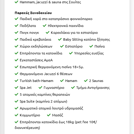
Λευκάδα
Hammam, jacuzzi & sauna στις Σουίτες
Λήμνος
Παροχές Ξενοδοχείου
Παιδική χαρά στο καταπράσινο φοινικόπαρκο
Λίμνη Πλαστήρα
Ποδήλατα
Ηλεκτρονικά παιχνίδια
Πινγκ πονγκ
Καρεκλάκια για το εστιατόριο
Λιτόχωρο
Παιδικά κρεβατάκια
Baby Sitting κατόπιν ζήτησης
Χώροι εκδηλώσεων
Εστιατόριο
Πισίνα
Λουτρά Πόζαρ
Επιτρέπονται τα κατοικίδια
Υπηρεσίες ευεξίας
Λουτρά Υπάτης
Εγκαταστάσεις ΑμεΑ
Εσωτερική θερμαινόμενη πισίνα 18×5μ.
Λουτράκι
Θερμαινόμενo Jacuzzi 6 θέσεων
Turkish bath-Hamam
Hamam
2 Saunas
Λούτσα
Spa Jet
Γυμναστήριο
Τμήμα Αντιγήρανσης
5 ατομικές καμπίνες θεραπειών
Μ
Spa Suite (καμπίνα 2 ατόμων)
Αρωματικό ατομικό λουτρό υδρομασάζ
Μάνη
Κομμωτήριο
Μασάζ
Μαραθώνας Αττικής
Επιτρέπονται κατοικίδια έως 18
kg
(
pet
fee
10€/
διανυκτέρευση)
Μαρώνεια