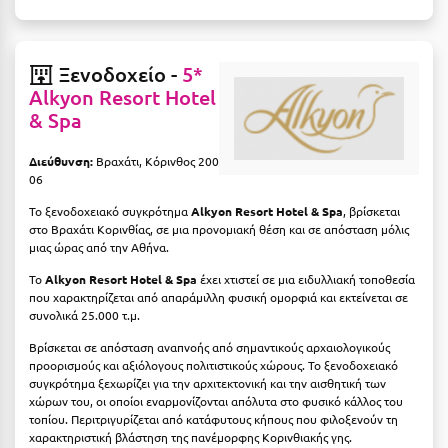
Μεθώνη
Μεσολόγγι
Ξενοδοχείο -
5*
Alkyon Resort Hotel
Μεσσηνία
& Spa
Μετέωρα
Διεύθυνση:
Βραχάτι, Κόρινθος 200
06
Μέτσοβο
Το ξενοδοχειακό συγκρότημα
Alkyon Resort Hotel & Spa
, βρίσκεται
Μήλος
στο Βραχάτι Κορινθίας, σε μια προνομιακή θέση και σε απόσταση μόλις
μιας ώρας από την Αθήνα.
Μονεμβασιά
Το
Alkyon Resort Hotel & Spa
έχει χτιστεί σε μια ειδυλλιακή τοποθεσία
Μουζάκι
που χαρακτηρίζεται από απαράμιλλη φυσική ομορφιά και εκτείνεται σε
συνολικά 25.000 τ.μ.
Μπαλί Κρήτης
Βρίσκεται σε απόσταση αναπνοής από σημαντικούς αρχαιολογικούς
προορισμούς και αξιόλογους πολιτιστικούς χώρους. Το ξενοδοχειακό
Μπάνσκο
συγκρότημα ξεχωρίζει για την αρχιτεκτονική και την αισθητική των
χώρων του, οι οποίοι εναρμονίζονται απόλυτα στο φυσικό κάλλος του
Μπούκα Μεσσηνίας
τοπίου. Περιτριγυρίζεται από κατάφυτους κήπους που φιλοξενούν τη
χαρακτηριστική βλάστηση της πανέμορφης Κορινθιακής γης.
Μύκονος