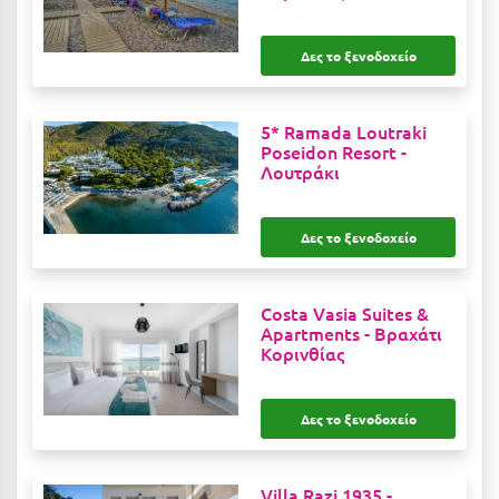
Καρδίτσα
Κάρπαθος
Δες το ξενοδοχείο
Καρπενήσι
5* Ramada Loutraki
Κάρυστος
Poseidon Resort -
Λουτράκι
Κάσος
Κασσάνδρα
Δες το ξενοδοχείο
Καστοριά
Κατερίνη
Costa Vasia Suites &
Apartments -
Βραχάτι
Κέα - Τζιά
Κορινθίας
Κερατέα
Δες το ξενοδοχείο
Κέρκυρα
Κεφαλονιά
Villa Razi 1935 -