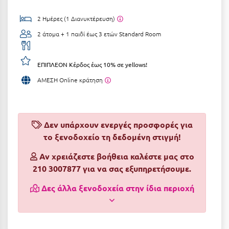
Αργολίδα
Ξενοδοχεία 3 Αστέρων
2 Ημέρες (1 Διανυκτέρευση)
Αριδαία
2 άτομα + 1 παιδί έως 3 ετών
Standard Room
Ξενοδοχεία 4 Αστέρων
Αρκαδία
Ξενοδοχεία 5 Αστέρων
ΕΠΙΠΛΕΟΝ Κέρδος έως 10% σε yellows!
Αρκίτσα
Βίλες
ΑΜΕΣΗ Online κράτηση
Αρτέμιδα
Κρουαζιέρες
Αρχαία Ολυμπία
Ενοικιαζόμενα Δωμάτια
Δεν υπάρχουν ενεργές προσφορές για
Αστυπάλαια
Διαμερίσματα
το ξενοδοχείο τη δεδομένη στιγμή!
Αττική
Studios
Αν χρειάζεστε βοήθεια καλέστε μας στο
Αχαΐα
210 3007877 για να σας εξυπηρετήσουμε.
Boutique Hotels
Δες άλλα ξενοδοχεία στην ίδια περιοχή
Ξενώνες
Β
Camping
Βansko