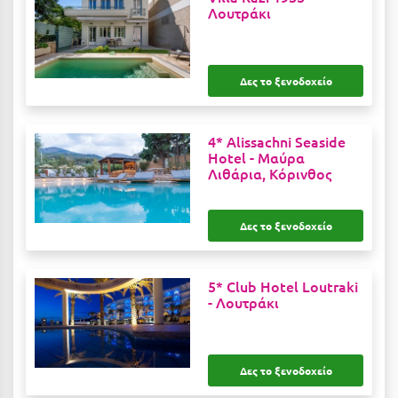
Κοζάνη
Λουτράκι
Κοκκώνι Κορινθίας
Κομοτηνή
Δες το ξενοδοχείο
Κόνιτσα
4* Alissachni Seaside
Κόρινθος
Hotel -
Μαύρα
Λιθάρια, Κόρινθος
Κορώνη
Κουρούτα Ηλείας
Δες το ξενοδοχείο
Κουφονήσια
Κρήτη
5* Club Hotel Loutraki
-
Λουτράκι
Κρουαζιέρες
Κύθηρα
Δες το ξενοδοχείο
Κυλλήνη