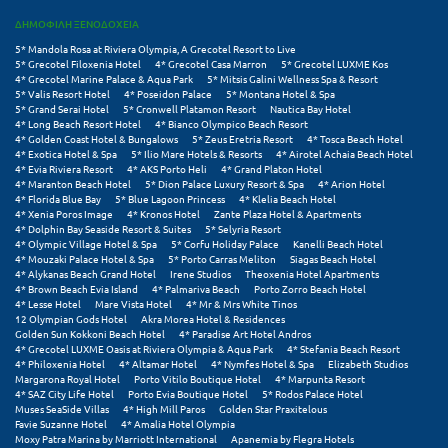
Σαμοθράκη
ΔΗΜΟΦΙΛΗ ΞΕΝΟΔΟΧΕΙΑ
Σάμος
5* Mandola Rosa at Riviera Olympia, A Grecotel Resort to Live
5* Grecotel Filoxenia Hotel
4* Grecotel Casa Marron
5* Grecotel LUXME Kos
4* Grecotel Marine Palace & Aqua Park
5* Mitsis Galini Wellness Spa & Resort
Σαντορίνη
5* Valis Resort Hotel
4* Poseidon Palace
5* Montana Hotel & Spa
5* Grand Serai Hotel
5* Cronwell Platamon Resort
Nautica Bay Hotel
Σέριφος
4* Long Beach Resort Hotel
4* Bianco Olympico Beach Resort
4* Golden Coast Hotel & Bungalows
5* Zeus Eretria Resort
4* Tosca Beach Hotel
4* Exotica Hotel & Spa
5* Ilio Mare Hotels & Resorts
4* Airotel Achaia Beach Hotel
Σέρρες
4* Evia Riviera Resort
4* AKS Porto Heli
4* Grand Platon Hotel
4* Maranton Beach Hotel
5* Dion Palace Luxury Resort & Spa
4* Arion Hotel
Σιθωνία
4* Florida Blue Bay
5* Blue Lagoon Princess
4* Klelia Beach Hotel
4* Xenia Poros Image
4* Kronos Hotel
Zante Plaza Hotel & Apartments
4* Dolphin Bay Seaside Resort & Suites
5* Selyria Resort
Σίκινος
4* Olympic Village Hotel & Spa
5* Corfu Holiday Palace
Kanelli Beach Hotel
4* Mouzaki Palace Hotel & Spa
5* Porto Carras Meliton
Siagas Beach Hotel
4* Alykanas Beach Grand Hotel
Irene Studios
Theoxenia Hotel Apartments
Σίφνος
4* Brown Beach Evia Island
4* Palmariva Beach
Porto Zorro Beach Hotel
4* Lesse Hotel
Mare Vista Hotel
4* Mr & Mrs White Tinos
Σκαφιδιά Ηλείας
12 Olympian Gods Hotel
Akra Morea Hotel & Residences
Golden Sun Kokkoni Beach Hotel
4* Paradise Art Hotel Andros
4* Grecotel LUXME Oasis at Riviera Olympia & Aqua Park
4* Stefania Beach Resort
Σκιάθος
4* Philoxenia Hotel
4* Altamar Hotel
4* Nymfes Hotel & Spa
Elizabeth Studios
Margarona Royal Hotel
Porto Vitilo Boutique Hotel
4* Marpunta Resort
Σκόπελος
4* SAZ City Life Hotel
Porto Evia Boutique Hotel
5* Rodos Palace Hotel
Muses SeaSide Villas
4* High Mill Paros
Golden Star Praxitelous
Favie Suzanne Hotel
4* Amalia Hotel Olympia
Σκύρος
Moxy Patra Marina by Marriott International
Apanemia by Flegra Hotels