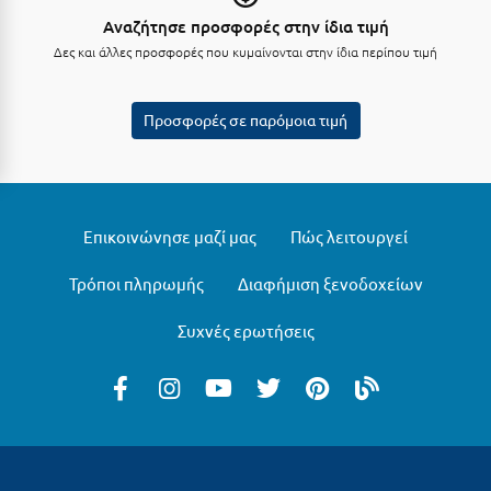
Πόρος
Αναζήτησε προσφορές στην ίδια τιμή
Πόρτο Χέλι
Δες και άλλες προσφορές που κυμαίνονται στην ίδια περίπου τιμή
Πρέβεζα
Προσφορές σε παρόμοια τιμή
Πύλος
Πύργος
Ρ
Επικοινώνησε μαζί μας
Πώς λειτουργεί
Ρέθυμνο
Τρόποι πληρωμής
Διαφήμιση ξενοδοχείων
Ρίο
Συχνές ερωτήσεις
Ρόδος
Σ
Σαλαμίνα