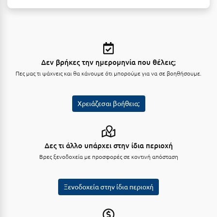
Πάργα
Παρνασσός
Πάρος
Πάτμος
Δεν βρήκες την ημερομηνία που θέλεις;
Πες μας τι ψάχνεις και θα κάνουμε ότι μπορούμε για να σε βοηθήσουμε.
Πάτρα
Παύλιανη
Χρειάζεσαι βοήθεια;
Πειραιάς
Πελοπόννησος
Δες τι άλλο υπάρχει στην ίδια περιοχή
Πήλιο
Βρες ξενοδοχεία με προσφορές σε κοντινή απόσταση
Πιερία
Πλαταμώνας
Ξενοδοχεία στην ίδια περιοχή
Πλύτρα Λακωνίας