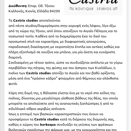
Κοζάνη
Διεύθυνση:
Επαρ. Οδ. Τήνου-
Καλλονής, Κιονία, Ελλάδα 84200
Κοκκώνι Κορινθίας
Τα
Castria studios
αποτελούνται
Κομοτηνή
από πέντε studios/διαμερίσματα στην κορυφή ενός λόφου, λίγο έξω
από τη χώρα της Τήνου, από όπου ατενίζουν το Αιγαίο Πέλαγος και το
Κόνιτσα
νησιωτικό τοπίο. Καθένα από τα διαμερίσματα έχει το δικό του
προσωπικό στυλ και χαρακτήρα, με διαφορετικές αποχρώσεις,
παραδοσιακή διακόσμηση με χειροποίητα έπιπλα και αντίκες καθώς και
Κόρινθος
πλήρη εξοπλισμό σε κουζίνα και μπάνιο, για μία άνετη και ευχάριστη
διαμονή.
Κορώνη
Σχεδιασμένη με τέτοιο τρόπο, ώστε να συνδυάζεται απόλυτα με το γύρω
περιβάλλον της πέτρας, της φύσης και του άσπρου των Κυκλάδων, η
Κουρούτα Ηλείας
πισίνα των
Castria studios
ατενίζει το Αιγαίο και τον βαθύ ορίζοντα,
μέσα από ένα “πράσινο κάδρο” φτιαγμένο από θάμνους και ολάνθιστα
Κουφονήσια
φυτά.
Κρήτη
Χάρη στη δομή της, η θάλασσα γίνεται ένα με το νερό στο χείλος της
πισίνας, δίνοντας μια μεγαλύτερη αίσθηση βάθους της θέας, την οποία
Κρουαζιέρες
μπορείτε να απολαύσετε από τις αναπαυτικές ξαπλώστρες ή από το
ειδυλλιακό αίθριο ακριβώς απέναντι.
Κύθηρα
Ίσως η επιτομή των βασικών χαρακτηριστικών που έχουν να
προσφέρουν τα
Castria studios
κατά τη διάρκεια της διαμονής σας,
καθώς ο χώρος του
barbeque
συνδυάζει τις γεύσεις των φρέσκων
Κυλλήνη
βιολογικών προϊόντων της φάρμας μας, με την κοινωνικότητα και την