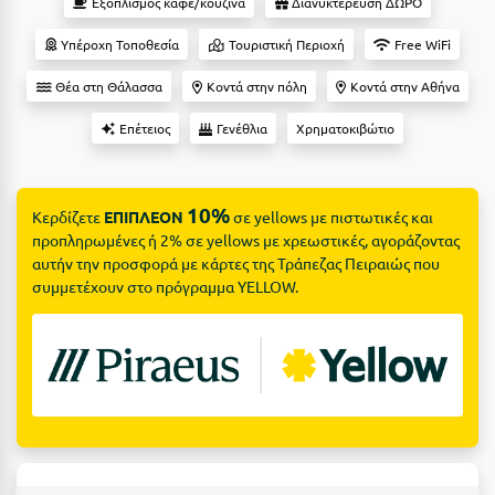
Suites
Εξοπλισμός καφέ/κουζίνα
Διανυκτέρευση ΔΩΡΟ
Βόλος
Υπέροχη Τοποθεσία
Τουριστική Περιοχή
Free WiFi
Βραχάτι Κορινθίας
Θέα στη Θάλασσα
Κοντά στην πόλη
Κοντά στην Αθήνα
Βυτίνα
Δες όλες τις προσφορές
Επέτειος
Γενέθλια
Χρηματοκιβώτιο
Γ
Δες όλα τα πακέτα διακοπών
Γαλαξiδι
10%
Κερδίζετε
ΕΠΙΠΛΕΟΝ
σε yellows με πιστωτικές και
Γλυφάδα
προπληρωμένες ή 2% σε yellows με χρεωστικές, αγοράζοντας
αυτήν την προσφορά με κάρτες της Τράπεζας Πειραιώς που
Γρεβενά
συμμετέχουν στο πρόγραμμα YELLOW.
Γύθειο
Δ
Δελφοί
Διακοπτό