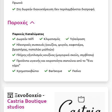
Καρδίτσα
Πρωινό
Στη δωρεάν διανυκτέρευση δεν περιλαμβάνεται διατροφή
Κάρπαθος
Καρπενήσι
Παροχές
Κάρυστος
Παροχές Καταλύματος
Κάσος
Δωρεάν Wifi
Κλιματισμός
Τηλεόραση
Ηλεκτρικές συσκευές (κουζίνα, ψυγείο, καφετιέρα,
Κασσάνδρα
βραστήρας, πιστολάκι μαλλιών)
Πλήρης εξοπλισμός κουζίνας (μαγειρικά σκεύη, σερβίτσια)
Καστοριά
Προϊόντα υγιεινής και χειροποίητα σαπούνια από το “Ένα
κάρο”
Κατερίνη
Χρηματοκιβώτιο
Barbeque
Πισίνα
Κέα - Τζιά
Κερατέα
Ξενοδοχείο -
Κέρκυρα
Castria Boutique
Κεφαλονιά
studios