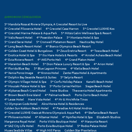
Ξυλόκαστρο
ΔΗΜΟΦΙΛΗ ΞΕΝΟΔΟΧΕΙΑ
5* Mandola Rosa at Riviera Olympia, A Grecotel Resort to Live
Ο
5* Grecotel Filoxenia Hotel
4* Grecotel Casa Marron
5* Grecotel LUXME Kos
4* Grecotel Marine Palace & Aqua Park
5* Mitsis Galini Wellness Spa & Resort
5* Valis Resort Hotel
4* Poseidon Palace
5* Montana Hotel & Spa
Ορεινή Αρκαδία
5* Grand Serai Hotel
5* Cronwell Platamon Resort
Nautica Bay Hotel
4* Long Beach Resort Hotel
4* Bianco Olympico Beach Resort
Ορεινή Ναυπακτία
4* Golden Coast Hotel & Bungalows
5* Zeus Eretria Resort
4* Tosca Beach Hotel
4* Exotica Hotel & Spa
5* Ilio Mare Hotels & Resorts
4* Airotel Achaia Beach Hotel
4* Evia Riviera Resort
4* AKS Porto Heli
4* Grand Platon Hotel
Π
4* Maranton Beach Hotel
5* Dion Palace Luxury Resort & Spa
4* Arion Hotel
4* Florida Blue Bay
5* Blue Lagoon Princess
4* Klelia Beach Hotel
4* Xenia Poros Image
4* Kronos Hotel
Zante Plaza Hotel & Apartments
Πάλαιρος
4* Dolphin Bay Seaside Resort & Suites
5* Selyria Resort
4* Olympic Village Hotel & Spa
5* Corfu Holiday Palace
Kanelli Beach Hotel
4* Mouzaki Palace Hotel & Spa
5* Porto Carras Meliton
Siagas Beach Hotel
Παξοί
4* Alykanas Beach Grand Hotel
Irene Studios
Theoxenia Hotel Apartments
4* Brown Beach Evia Island
4* Palmariva Beach
Porto Zorro Beach Hotel
Παραλία Κατερίνης
4* Lesse Hotel
Mare Vista Hotel
4* Mr & Mrs White Tinos
12 Olympian Gods Hotel
Akra Morea Hotel & Residences
Golden Sun Kokkoni Beach Hotel
4* Paradise Art Hotel Andros
Παραλία Λιτοχώρου
4* Grecotel LUXME Oasis at Riviera Olympia & Aqua Park
4* Stefania Beach Resort
4* Philoxenia Hotel
4* Altamar Hotel
4* Nymfes Hotel & Spa
Elizabeth Studios
Παράλιο Άστρος
Margarona Royal Hotel
Porto Vitilo Boutique Hotel
4* Marpunta Resort
4* SAZ City Life Hotel
Porto Evia Boutique Hotel
5* Rodos Palace Hotel
Muses SeaSide Villas
4* High Mill Paros
Golden Star Praxitelous