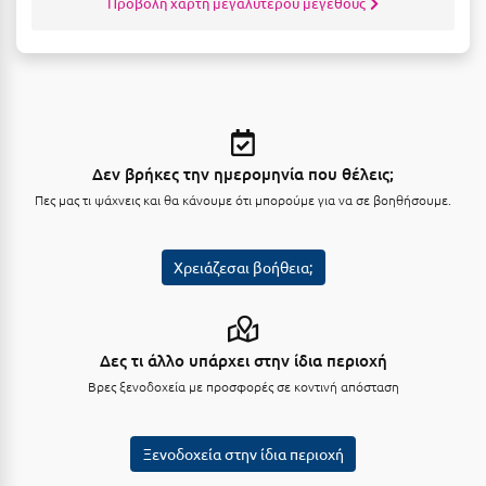
Προβολή χάρτη μεγαλύτερου μεγέθους
Μεθώνη
Μεσολόγγι
Μεσσηνία
Μετέωρα
Δεν βρήκες την ημερομηνία που θέλεις;
Μέτσοβο
Πες μας τι ψάχνεις και θα κάνουμε ότι μπορούμε για να σε βοηθήσουμε.
Μήλος
Χρειάζεσαι βοήθεια;
Μονεμβασιά
Μουζάκι
Δες τι άλλο υπάρχει στην ίδια περιοχή
Μπαλί Κρήτης
Βρες ξενοδοχεία με προσφορές σε κοντινή απόσταση
Μπάνσκο
Μπούκα Μεσσηνίας
Ξενοδοχεία στην ίδια περιοχή
Μύκονος