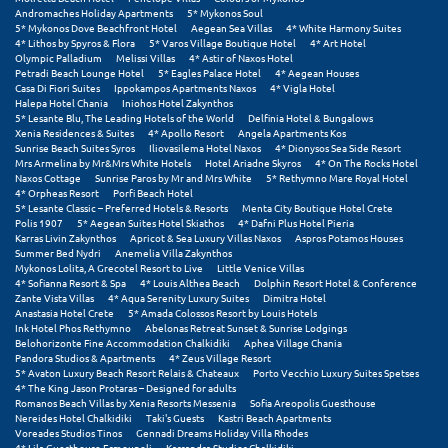
Σαμοθράκη
Andromaches Holiday Apartments
5* Mykonos Soul
5* Mykonos Dove Beachfront Hotel
Aegean Sea Villas
4* White Harmony Suites
4* Lithos by Spyros & Flora
5* Varos Village Boutique Hotel
4* Art Hotel
Σάμος
Olympic Palladium
Melissi Villas
4* Astir of Naxos Hotel
Petradi Beach Lounge Hotel
5* Eagles Palace Hotel
4* Aegean Houses
Σαντορίνη
Casa Di Fiori Suites
Ippokampos Apartments Naxos
4* Vigla Hotel
Halepa Hotel Chania
Iniohos Hotel Zakynthos
5* Lesante Blu, The Leading Hotels of the World
Delfinia Hotel & Bungalows
Σέριφος
Xenia Residences & Suites
4* Apollo Resort
Angela Apartments Kos
Sunrise Beach Suites Syros
Iliovasilema Hotel Naxos
4* Dionysos Sea Side Resort
Σέρρες
Mrs Armelina by Mr&Mrs White Hotels
Hotel Ariadne Skyros
4* On The Rocks Hotel
Naxos Cottage
Sunrise Paros by Mr and Mrs White
5* Rethymno Mare Royal Hotel
4* Orpheas Resort
Porfi Beach Hotel
Σιθωνία
5* Lesante Classic – Preferred Hotels & Resorts
Menta City Boutique Hotel Crete
Polis 1907
5* Aegean Suites Hotel Skiathos
4* Dafni Plus Hotel Pieria
Σίκινος
Karras Livin Zakynthos
Apricot & Sea Luxury Villas Naxos
Aspros Potamos Houses
Summer Bed Nydri
Anemelia Villa Zakynthos
Mykonos Lolita, A Grecotel Resort to Live
Little Venice Villas
Σίφνος
4* Sofianna Resort & Spa
4* Louis Althea Beach
Dolphin Resort Hotel & Conference
Zante Vista Villas
4* Aqua Serenity Luxury Suites
Dimitra Hotel
Anastasia Hotel Crete
5* Amada Colossos Resort by Louis Hotels
Σκαφιδιά Ηλείας
Ink Hotel Phos Rethymno
Abelonas Retreat Sunset & Sunrise Lodgings
Belohorizonte Fine Accommodation Chalkidiki
Aphea Village Chania
Σκιάθος
Pandora Studios & Apartments
4* Zeus Village Resort
5* Avaton Luxury Beach Resort Relais & Chateaux
Porto Vecchio Luxury Suites Spetses
4* The King Jason Protaras – Designed for adults
Σκόπελος
Romanos Beach Villas by Xenia Resorts Messenia
Sofia Areopolis Guesthouse
Nereides Hotel Chalkidiki
Taki's Guests
Kastri Beach Apartments
Σκύρος
Voreades Studios Tinos
Gennadi Dreams Holiday Villa Rhodes
4* Lila Guesthouse Ermoupoli
Kassandra Studios Chalkidiki