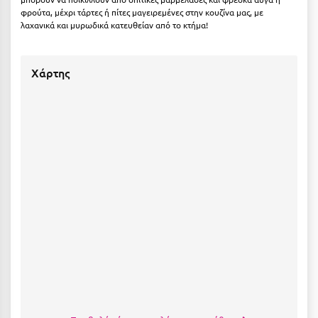
Λευκάδα
φρούτα, μέχρι τάρτες ή πίτες μαγειρεμένες στην κουζίνα μας, με
λαχανικά και μυρωδικά κατευθείαν από το κτήμα!
Λήμνος
Λίμνη Πλαστήρα
Χάρτης
Λιτόχωρο
Λουτρά Πόζαρ
Λουτρά Υπάτης
Λουτράκι
Λούτσα
Μ
Μάνη
Μαραθώνας Αττικής
Μαρώνεια