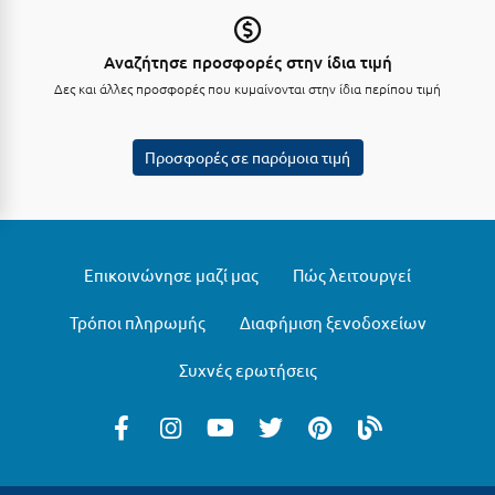
Μυστράς
Αναζήτησε προσφορές στην ίδια τιμή
Μυτιλήνη
Δες και άλλες προσφορές που κυμαίνονται στην ίδια περίπου τιμή
Ν
Προσφορές σε παρόμοια τιμή
Νάξος
Νάουσα
Ναυπακτία
Επικοινώνησε μαζί μας
Πώς λειτουργεί
Ναύπλιο
Τρόποι πληρωμής
Διαφήμιση ξενοδοχείων
Νέα Μάκρη
Συχνές ερωτήσεις
Νέα Στύρα Εύβοιας
Νέοι Πόροι Πιερίας
Ξ