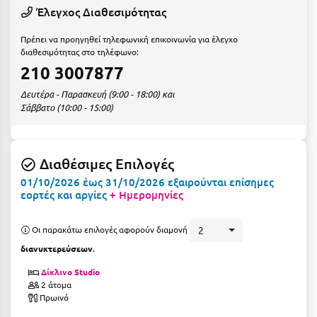
Ε
Έλεγχος Διαθεσιμότητας
Ελάτη Αρκαδίας
Πρέπει να προηγηθεί τηλεφωνική επικοινωνία για έλεγχο
διαθεσιμότητας στο τηλέφωνο:
Ελληνικό Αρκαδίας
210 3007877
Ελούντα Κρήτης
Δευτέρα - Παρασκευή (9:00 - 18:00) και
Σάββατο (10:00 - 15:00)
Ερέτρια
Ερμιόνη
Διαθέσιμες Επιλογές
Εύβοια
01/10/2026 έως 31/10/2026 εξαιρούνται επίσημες
εορτές και αργίες
+ Ημερομηνίες
Ευρυτανία
Οι παρακάτω επιλογές αφορούν διαμονή
2
Ζ
διανυκτερεύσεων
.
Ζαγοροχώρια
Δίκλινο Studio
2 άτομα
Ζάκυνθος
Πρωινό