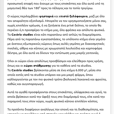
προσωπική επαφή που έχουμε με τους επισκέπτες και όλα αυτά υπό τη
Κύμη Ευβοίας
μαγευτική θέα των 180° προς το πέλαγος και το τοπίο τριγύρω.
Κυπαρισσία
Ο χώρος περιλαμβάνει
ψησταριά
και
χτιστό ξυλόφουρνο
, μαζί με όλο
τον απαραίτητο εξοπλισμό. Μπορείτε να τον χρησιμοποιήσετε μόνοι σας,
Κύπρος
χωρίς επιπλέον χρέωση, ή να ζητήσετε ένα privé δείπνο, το οποίο θα
περιέχει ό,τι προσφέρει το κτήμα μας, όλα φρέσκα και απόλυτα φυσικά.
Κως
Τα
Castria studios
είναι κάτι παραπάνω από απλώς τα διαμερίσματα.
Πέρα από τις παραπάνω εγκαταστάσεις, το υπόλοιπο κτήμα είναι γεμάτο
με άνετους εξωτερικούς χώρους όπως αυλές γεμάτες με διακοσμητικές
Λ
πινελιές, αίθρια και κήπους με χρωματιστά λουλούδια και καρποφόρα
δέντρα, με όλα αυτά να δίνουν την εντύπωση μιας μικρής γειτονιάς.
Λαγκάδια
Όλοι οι χώροι είναι απολύτως προσβάσιμοι και ελεύθεροι προς χρήση,
όπως και οι
χώροι στάθμευσης
για το καθένα από τα studios.
Λακόπετρα Αχαΐας
Τα
Castria studios
βρίσκονται μέσα σε ένα κτήμα 6.000 μ², μέσα στο
οποίο εκτός από τα studios υπάρχει και μια μικρή φάρμα, όπου
Λακωνία
καλλιεργούνται με τον πιο φυσικό τρόπο βιολογικά λαχανικά και φρούτα,
καθώς και αυγοπαραγωγή.
Λασίθι
Αυτά τα αγαθά προσφέρονται στους επισκέπτες, ολόφρεσκα και αγνά, τα
Λεπτοκαρυά
οποία βρίσκουν κατά την άφιξή τους στο διαμέρισμά τους, είτε κατά την
παραμονή τους στον χώρο, χωρίς φυσικά κάποιο επιπλέον κόστος.
Λέσβος
Τα προϊόντα διαφέρουν αναλόγως την εποχή και τη διαθεσιμότητα, και
μπορούν να ποικίλλουν από σπιτικές μαρμελάδες και φρέσκα αυγά ή