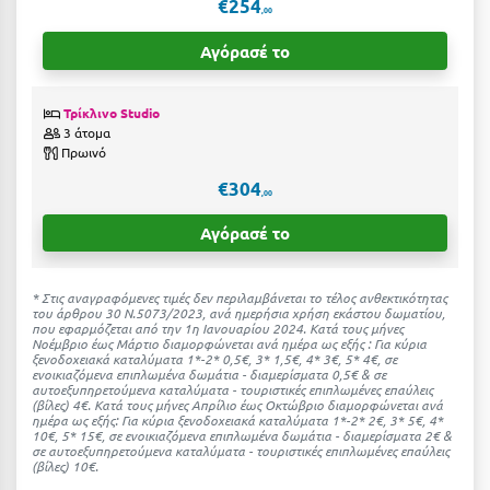
€254
Η
,00
Αγόρασέ το
Ηλεία
Ηράκλειο
Τρίκλινο Studio
3 άτομα
Θ
Πρωινό
€304
,00
Θάσος
Αγόρασέ το
Θεσσαλονίκη
Ι
* Στις αναγραφόμενες τιμές δεν περιλαμβάνεται το τέλος ανθεκτικότητας
του άρθρου 30 Ν.5073/2023, ανά ημερήσια χρήση εκάστου δωματίου,
που εφαρμόζεται από την 1η Ιανουαρίου 2024. Κατά τους μήνες
Ιεράπετρα
Νοέμβριο έως Μάρτιο διαμορφώνεται ανά ημέρα ως εξής : Για κύρια
ξενοδοχειακά καταλύματα 1*-2* 0,5€, 3* 1,5€, 4* 3€, 5* 4€, σε
ενοικιαζόμενα επιπλωμένα δωμάτια - διαμερίσματα 0,5€ & σε
Ιθάκη
αυτοεξυπηρετούμενα καταλύματα - τουριστικές επιπλωμένες επαύλεις
(βίλες) 4€. Kατά τους μήνες Απρίλιο έως Οκτώβριο διαμορφώνεται ανά
ημέρα ως εξής: Για κύρια ξενοδοχειακά καταλύματα 1*-2* 2€, 3* 5€, 4*
Ικαρία
10€, 5* 15€, σε ενοικιαζόμενα επιπλωμένα δωμάτια - διαμερίσματα 2€ &
σε αυτοεξυπηρετούμενα καταλύματα - τουριστικές επιπλωμένες επαύλεις
Ίος
(βίλες) 10€.