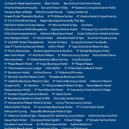
Πόρος
La Casa Di Napa Apartments
Steni Hotel
San Antonio Summer House
Villa Andreas Ammoudia
Sun and Moon Villas
4* Essence Living Exclusive Hotel
Vergina Star Lefkada
Petritis Guest House
Galaxy Hotel Ios
Πόρτο Χέλι
Greek Pride Themelis Studios
4* Pi Athens Suites
4* Alamis Hotel & Apartments
4* Mr & Mrs White Paros
Esperides Apartments By The Sea
Πρέβεζα
Melidron Hotel & Suites Naxos
4* Nevros Hotel & Spa
Ilia Mare
Olympios Zeus Hotel Bungalows
Agnes Deluxe Hotel
Preveza City Comfort Hotel
Villa Orama Apartments
Athens 4 Boutique Hotel
Anais Collection Hotels & Suites
Πύλος
Ano Kampos Hotel
31 Doors Hotel
Alexakis Hotel & Spa
Summer House Louisa
5* LAZART Hotel Thessaloniki
Verde Al Mare
Acropolis Suites Troulanda
Πύργος
Casa 77 Zante by Karras Hotels
Gefyri Hotel
5* Cayo Exclusive Resort & Spa
5* Porto Kea Suites
Stratos Apartments & Studios
4* SanSal Boutique Hotel
New York Hotel
4* Achillion Palace
5* Athina Luxury Suites
Polos Hotel Paros
Hermes Hotel
5* Mitsis Selection Blue Domes
Gizis Exclusive
Ρ
5* Plaza Resort Hotel
4* Argo Boutique Hotel
4* Flegra Palace
4* Thermesea Luxury Lodge
Villa Nefeli
5* Mitsis Ramira Beach Hotel
5* Koukoumi Hotel
Artina Nuovo
5* Mykonos Princess
Ρέθυμνο
5* Sentido Apollo Palace Corfu
Paraskevas Boutique Hotel
5* Castello Boutique Resort & Spa
4* Harma Boutique Hotel
Makis Inn Resort
Ρίο
Anasa Corfu
Eri Studios
5* Almyros Beach Resort & Spa
Naxos Beach Hotel
Hippocampus Hotel
4* Kos Aktis Art Hotel
4* Canvas by Mitsis Family Village
5* Kresten Royal Euphoria Resort
4* Aplai Dome
Ρόδος
4* Rocabella Santorini Hotel & SPA
Elounda Garden Suites
5* Alexandros Palace Hotel & Suites
Living Theros Luxury Suites
Alexis Hotel Chania
4* Lena Mare Boutique Hotel
4* Civitel Akali Hotel
Σ
Mariya Art Living
Aqua Blu Boutique Hotel & Spa
5* Asterion Suites & Spa - Designed for adults by Louis Hotels
Hotel Kontes Comfort
Aqua Mare Hotel
Dionysos Hotel Agistri
Villea Village
4* Strada Marina Hotel
Σαλαμίνα
Douskos Guest House
En Plo Boutique Suites
Apikia Santorini
Molfetta Beach Hotel
Penelope Villas
Colours of Mykonos