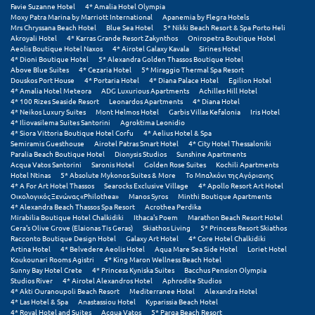
Πάργα
Favie Suzanne Hotel
4* Amalia Hotel Olympia
Moxy Patra Marina by Marriott International
Apanemia by Flegra Hotels
Παρνασσός
Mrs Chryssana Beach Hotel
Blue Sea Hotel
5* Nikki Beach Resort & Spa Porto Heli
Akroyali Hotel
4* Karras Grande Resort Zakynthos
Oniropetra Boutique Hotel
Aeolis Boutique Hotel Naxos
4* Airotel Galaxy Kavala
Sirines Hotel
Πάρος
4* Dioni Boutique Hotel
5* Alexandra Golden Thassos Boutique Hotel
Above Blue Suites
4* Cezaria Hotel
5* Miraggio Thermal Spa Resort
Douskos Port House
4* Portaria Hotel
4* Diana Palace Hotel
Egilion Hotel
Πάτμος
4* Amalia Hotel Meteora
ADG Luxurious Apartments
Achilles Hill Hotel
4* 100 Rizes Seaside Resort
Leonardos Apartments
4* Diana Hotel
Πάτρα
4* Neikos Luxury Suites
Mont Helmos Hotel
Garbis Villas Kefalonia
Iris Hotel
4* Iliovasilema Suites Santorini
Agroktima Leonidio
4* Siora Vittoria Boutique Hotel Corfu
4* Aelius Hotel & Spa
Παύλιανη
Semiramis Guesthouse
Airotel Patras Smart Hotel
4* City Hotel Thessaloniki
Paralia Beach Boutique Hotel
Dionysis Studios
Sunshine Apartments
Πειραιάς
Acqua Vatos Santorini
Saronis Hotel
Golden Rose Suites
Kochili Apartments
Hotel Ntinas
5* Absolute Mykonos Suites & More
Το Μπαλκόνι της Αγόριανης
4* A For Art Hotel Thassos
Searocks Exclusive Village
4* Apollo Resort Art Hotel
Πελοπόννησος
Οικολογικός Ξενώνας «Philothea»
Manos Syros
Minthi Boutique Apartments
4* Alexandra Beach Thassos Spa Resort
Acrothea Perdika
Πήλιο
Mirabilia Boutique Hotel Chalkidiki
Ithaca's Poem
Marathon Beach Resort Hotel
Gera's Olive Grove (Elaionas Tis Geras)
Skiathos Living
5* Princess Resort Skiathos
Racconto Boutique Design Hotel
Galaxy Art Hotel
4* Core Hotel Chalkidiki
Πιερία
Artina Hotel
4* Belvedere Aeolis Hotel
Aqua Mare Sea Side Hotel
Loriet Hotel
Koukounari Rooms Agistri
4* King Maron Wellness Beach Hotel
Πλαταμώνας
Sunny Bay Hotel Crete
4* Princess Kyniska Suites
Bacchus Pension Olympia
Studios River
4* Airotel Alexandros Hotel
Aphrodite Studios
4* Akti Ouranoupoli Beach Resort
Mediterranee Hotel
Alexandra Hotel
Πλύτρα Λακωνίας
4* Las Hotel & Spa
Anastassiou Hotel
Kyparissia Beach Hotel
4* Royal Hotel and Suites
Acqua Vatos
5* Parga Beach Resort