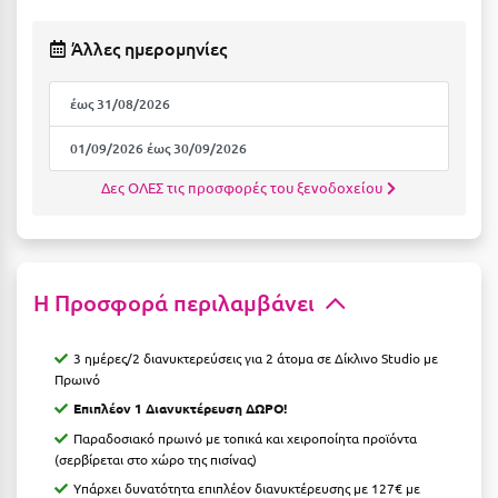
Ιωάννινα
Άλλες ημερομηνίες
Κ
έως 31/08/2026
Καβάλα
01/09/2026 έως 30/09/2026
Καλάβρυτα
Δες ΟΛΕΣ τις προσφορές του ξενοδοχείου
Καλαμάτα
Κάλαμος
Καλαμπάκα
Η Προσφορά περιλαμβάνει
Κάλυμνος
3 ημέρες/2 διανυκτερεύσεις για 2 άτομα σε Δίκλινο Studio με
Καμένα Βούρλα
Πρωινό
Επιπλέον 1 Διανυκτέρευση ΔΩΡΟ!
Καρδάμαινα
Παραδοσιακό πρωινό με τοπικά και χειροποίητα προϊόντα
Καρδαμύλη
(σερβίρεται στο χώρο της πισίνας)
Υπάρχει δυνατότητα επιπλέον διανυκτέρευσης με 127€ με