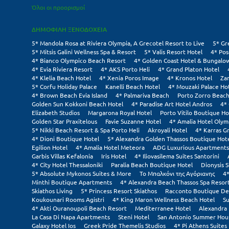
Όλοι οι προορισμοί
ΔΗΜΟΦΙΛΗ ΞΕΝΟΔΟΧΕΙΑ
5* Mandola Rosa at Riviera Olympia, A Grecotel Resort to Live
5* Gr
5* Mitsis Galini Wellness Spa & Resort
5* Valis Resort Hotel
4* Pos
4* Bianco Olympico Beach Resort
4* Golden Coast Hotel & Bungalo
4* Evia Riviera Resort
4* AKS Porto Heli
4* Grand Platon Hotel
4* Klelia Beach Hotel
4* Xenia Poros Image
4* Kronos Hotel
Za
5* Corfu Holiday Palace
Kanelli Beach Hotel
4* Mouzaki Palace Ho
4* Brown Beach Evia Island
4* Palmariva Beach
Porto Zorro Beach
Golden Sun Kokkoni Beach Hotel
4* Paradise Art Hotel Andros
4*
Elizabeth Studios
Margarona Royal Hotel
Porto Vitilo Boutique Ho
Golden Star Praxitelous
Favie Suzanne Hotel
4* Amalia Hotel Olym
5* Nikki Beach Resort & Spa Porto Heli
Akroyali Hotel
4* Karras G
4* Dioni Boutique Hotel
5* Alexandra Golden Thassos Boutique Hot
Egilion Hotel
4* Amalia Hotel Meteora
ADG Luxurious Apartments
Garbis Villas Kefalonia
Iris Hotel
4* Iliovasilema Suites Santorini
4* City Hotel Thessaloniki
Paralia Beach Boutique Hotel
Dionysis S
5* Absolute Mykonos Suites & More
Το Μπαλκόνι της Αγόριανης
4*
Minthi Boutique Apartments
4* Alexandra Beach Thassos Spa Resor
Skiathos Living
5* Princess Resort Skiathos
Racconto Boutique De
Koukounari Rooms Agistri
4* King Maron Wellness Beach Hotel
Su
4* Akti Ouranoupoli Beach Resort
Mediterranee Hotel
Alexandra 
La Casa Di Napa Apartments
Steni Hotel
San Antonio Summer Hou
Galaxy Hotel Ios
Greek Pride Themelis Studios
4* Pi Athens Suites