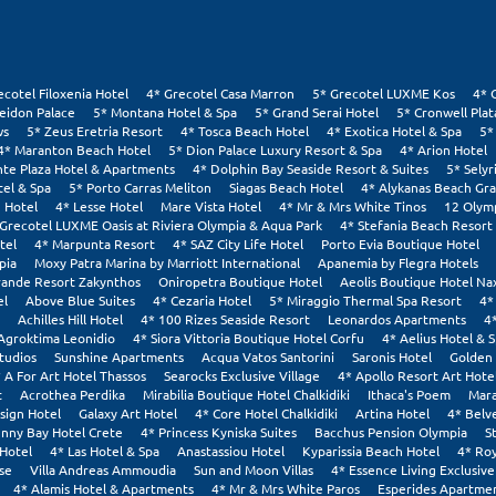
ecotel Filoxenia Hotel
4* Grecotel Casa Marron
5* Grecotel LUXME Kos
4* 
eidon Palace
5* Montana Hotel & Spa
5* Grand Serai Hotel
5* Cronwell Pla
ws
5* Zeus Eretria Resort
4* Tosca Beach Hotel
4* Exotica Hotel & Spa
5*
4* Maranton Beach Hotel
5* Dion Palace Luxury Resort & Spa
4* Arion Hotel
nte Plaza Hotel & Apartments
4* Dolphin Bay Seaside Resort & Suites
5* Selyr
tel & Spa
5* Porto Carras Meliton
Siagas Beach Hotel
4* Alykanas Beach Gr
 Hotel
4* Lesse Hotel
Mare Vista Hotel
4* Mr & Mrs White Tinos
12 Olym
 Grecotel LUXME Oasis at Riviera Olympia & Aqua Park
4* Stefania Beach Resort
tel
4* Marpunta Resort
4* SAZ City Life Hotel
Porto Evia Boutique Hotel
pia
Moxy Patra Marina by Marriott International
Apanemia by Flegra Hotels
rande Resort Zakynthos
Oniropetra Boutique Hotel
Aeolis Boutique Hotel Na
el
Above Blue Suites
4* Cezaria Hotel
5* Miraggio Thermal Spa Resort
4*
Achilles Hill Hotel
4* 100 Rizes Seaside Resort
Leonardos Apartments
4
Agroktima Leonidio
4* Siora Vittoria Boutique Hotel Corfu
4* Aelius Hotel & 
tudios
Sunshine Apartments
Acqua Vatos Santorini
Saronis Hotel
Golden 
 A For Art Hotel Thassos
Searocks Exclusive Village
4* Apollo Resort Art Hote
t
Acrothea Perdika
Mirabilia Boutique Hotel Chalkidiki
Ithaca's Poem
Mara
sign Hotel
Galaxy Art Hotel
4* Core Hotel Chalkidiki
Artina Hotel
4* Belv
nny Bay Hotel Crete
4* Princess Kyniska Suites
Bacchus Pension Olympia
S
Hotel
4* Las Hotel & Spa
Anastassiou Hotel
Kyparissia Beach Hotel
4* Roy
se
Villa Andreas Ammoudia
Sun and Moon Villas
4* Essence Living Exclusive
4* Alamis Hotel & Apartments
4* Mr & Mrs White Paros
Esperides Apartmen