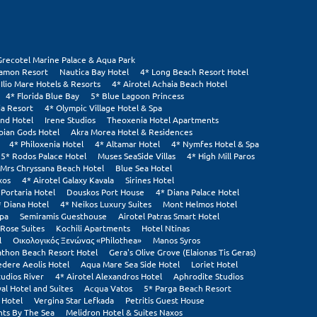
Grecotel Marine Palace & Aqua Park
tamon Resort
Nautica Bay Hotel
4* Long Beach Resort Hotel
 Ilio Mare Hotels & Resorts
4* Airotel Achaia Beach Hotel
4* Florida Blue Bay
5* Blue Lagoon Princess
ia Resort
4* Olympic Village Hotel & Spa
and Hotel
Irene Studios
Theoxenia Hotel Apartments
pian Gods Hotel
Akra Morea Hotel & Residences
4* Philoxenia Hotel
4* Altamar Hotel
4* Nymfes Hotel & Spa
5* Rodos Palace Hotel
Muses SeaSide Villas
4* High Mill Paros
Mrs Chryssana Beach Hotel
Blue Sea Hotel
xos
4* Airotel Galaxy Kavala
Sirines Hotel
 Portaria Hotel
Douskos Port House
4* Diana Palace Hotel
* Diana Hotel
4* Neikos Luxury Suites
Mont Helmos Hotel
Spa
Semiramis Guesthouse
Airotel Patras Smart Hotel
Rose Suites
Kochili Apartments
Hotel Ntinas
l
Οικολογικός Ξενώνας «Philothea»
Manos Syros
thon Beach Resort Hotel
Gera's Olive Grove (Elaionas Tis Geras)
edere Aeolis Hotel
Aqua Mare Sea Side Hotel
Loriet Hotel
tudios River
4* Airotel Alexandros Hotel
Aphrodite Studios
al Hotel and Suites
Acqua Vatos
5* Parga Beach Resort
 Hotel
Vergina Star Lefkada
Petritis Guest House
ts By The Sea
Melidron Hotel & Suites Naxos