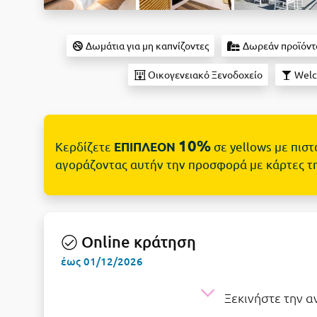
Δωμάτια για μη καπνίζοντες
Δωρεάν προϊόντ
Οικογενειακό Ξενοδοχείο
Welc
10%
Κερδίζετε
σε yellows με πισ
ΕΠΙΠΛΕΟΝ
αγοράζοντας αυτήν την προσφορά με κάρτες τ
Online κράτηση
έως 01/12/2026
Ξεκινήστε την 