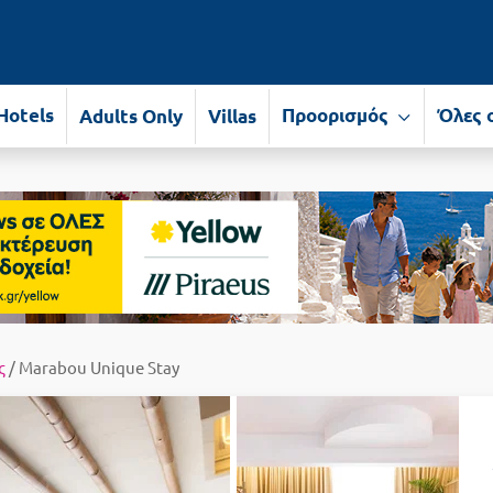
Hotels
Προορισμός
Όλες 
Adults Only
Villas
ς
/ Marabou Unique Stay