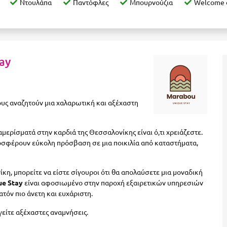
Ντουλάπα
Παντόφλες
Μπουρνούζια
Welcome 
ay
ους αναζητούν μια χαλαρωτική και αξέχαστη
ιαμερίσματά στην καρδιά της Θεσσαλονίκης είναι ό,τι χρειάζεστε.
ροσφέρουν εύκολη πρόσβαση σε μια ποικιλία από καταστήματα,
κη, μπορείτε να είστε σίγουροι ότι θα απολαύσετε μια μοναδική
ue Stay
είναι αφοσιωμένο στην παροχή εξαιρετικών υπηρεσιών
ατόν πιο άνετη και ευχάριστη.
γείτε αξέχαστες αναμνήσεις.