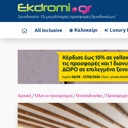
Ξενοδοχεία - Οι μεγαλύτερες προσφορές ξενοδοχείων!
Καλοκαίρι
Luxury 
All Inclusive
Αρχική
/
Όλοι οι προορισμοί
/
Θεσσαλονίκη
/
Προσφορέ