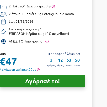
2 Ημέρες (1 Διανυκτέρευση)
2 άτομα + 1 παιδί έως 1 έτους
Double Room
έως 01/12/2026
Στο κέντρο της πόλης!
ΕΠΙΠΛΕΟΝ Κέρδος έως 10% σε yellows!
ΑΜΕΣΗ Online κράτηση
από
Η προσφορά λήγει σε:
€47
3
12
53
48
ημέρες
ώρες
λεπτά
δευτ
* ελάχιστη τιμή περιόδου
Αγόρασέ το!