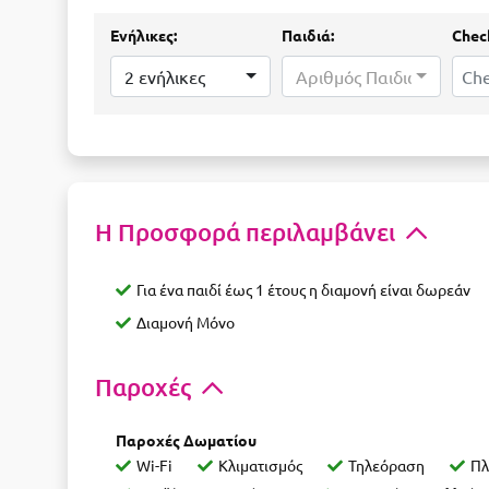
Ενήλικες:
Παιδιά:
Check
2 ενήλικες
Αριθμός Παιδιών...
Η Προσφορά περιλαμβάνει
Για ένα παιδί έως 1 έτους η διαμονή είναι δωρεάν
Διαμονή Μόνο
Παροχές
Παροχές Δωματίου
Wi-Fi
Κλιματισμός
Τηλεόραση
Πλ