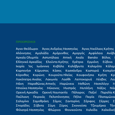
ΠΡΟΟΡΙΣΜΟΙ
Άγιοι Θεόδωροι
Άγιος Ανδρέας Μεσσηνίας
Άγιος Νικόλαος Κρήτης
Αλόννησος
Αμαλιάδα
Αμάρυνθος
Αμοργός
Αμφίκλεια
Ανάβ
Αρχαία Ολυμπία
Αστυπάλαια
Αττική
Αχαΐα
Βansko
Βόλος
Ελληνικό Αρκαδίας
Ελούντα Κρήτης
Ερέτρια
Ερμιόνη
Εύβοια
Ικαρία
Ίος
Ιωάννινα
Καβάλα
Καλάβρυτα
Καλαμάτα
Κάλαμ
Καρπενήσι
Κάρυστος
Κάσος
Κασσάνδρα
Καστοριά
Κατερίν
Κόρινθος
Κορώνη
Κουρούτα Ηλείας
Κουφονήσια
Κρήτη
Κρ
Λακόπετρα Αχαΐας
Λακωνία
Λασίθι
Λεπτοκαρυά
Λέσβος
Λε
Μάνη
Μαραθώνας Αττικής
Μαρώνεια
Μεθώνη
Μεσολόγγι
Μ
Μπούκα Μεσσηνίας
Μύκονος
Μυστράς
Μυτιλήνη
Νάξος
Νά
Ορεινή Αρκαδία
Ορεινή Ναυπακτία
Πάλαιρος
Παξοί
Παραλία Κ
Παύλιανη
Πειραιάς
Πελοπόννησος
Πήλιο
Πιερία
Πλαταμώνα
Σαλαμίνα
Σαμοθράκη
Σάμος
Σαντορίνη
Σέριφος
Σέρρες
Σ
Σποράδες
Σύβοτα
Σύμη
Σύρος
Σχοινούσα
Τζουμέρκα
Τήν
Φιλιατρά Μεσσηνίας
Φλώρινα
Φοινικούντα
Χαλκίδα
Χαλκιδική