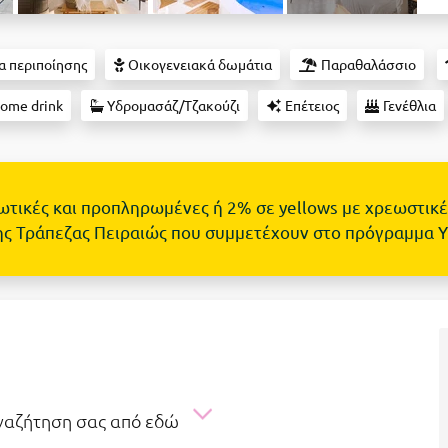
α περιποίησης
Οικογενειακά δωμάτια
Παραθαλάσσιο
ome drink
Υδρομασάζ/Τζακούζι
Επέτειος
Γενέθλια
τωτικές και προπληρωμένες ή 2% σε yellows με χρεωστικέ
ης Τράπεζας Πειραιώς που συμμετέχουν στο πρόγραμμα 
αναζήτηση σας από εδώ