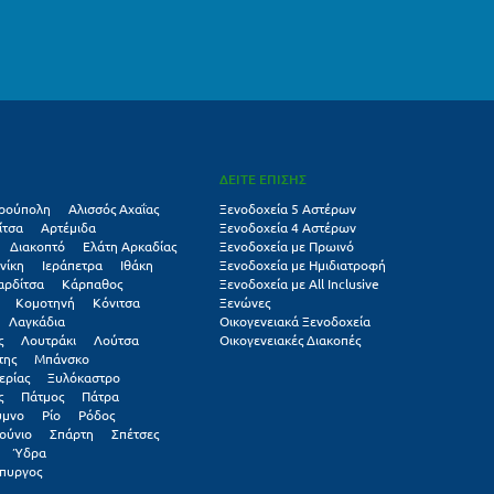
ΔΕΙΤΕ ΕΠΙΣΗΣ
ρούπολη
Αλισσός Αχαΐας
Ξενοδοχεία 5 Αστέρων
ίτσα
Αρτέμιδα
Ξενοδοχεία 4 Αστέρων
Διακοπτό
Ελάτη Αρκαδίας
Ξενοδοχεία με Πρωινό
νίκη
Ιεράπετρα
Ιθάκη
Ξενοδοχεία με Ημιδιατροφή
αρδίτσα
Κάρπαθος
Ξενοδοχεία με All Inclusive
Κομοτηνή
Κόνιτσα
Ξενώνες
Λαγκάδια
Οικογενειακά Ξενοδοχεία
ς
Λουτράκι
Λούτσα
Οικογενειακές Διακοπές
της
Μπάνσκο
ερίας
Ξυλόκαστρο
ς
Πάτμος
Πάτρα
υμνο
Ρίο
Ρόδος
ούνιο
Σπάρτη
Σπέτσες
Ύδρα
πυργος