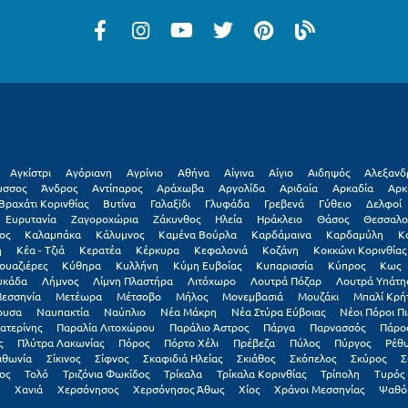
Αγκίστρι
Αγόριανη
Αγρίνιο
Αθήνα
Αίγινα
Αίγιο
Αιδηψός
Αλεξανδ
υσσος
Άνδρος
Αντίπαρος
Αράχωβα
Αργολίδα
Αριδαία
Αρκαδία
Αρκ
Βραχάτι Κορινθίας
Βυτίνα
Γαλαξiδι
Γλυφάδα
Γρεβενά
Γύθειο
Δελφοί
Ευρυτανία
Ζαγοροχώρια
Ζάκυνθος
Ηλεία
Ηράκλειο
Θάσος
Θεσσαλο
ος
Καλαμπάκα
Κάλυμνος
Καμένα Βούρλα
Καρδάμαινα
Καρδαμύλη
Κ
η
Κέα - Τζιά
Κερατέα
Κέρκυρα
Κεφαλονιά
Κοζάνη
Κοκκώνι Κορινθίας
ουαζιέρες
Κύθηρα
Κυλλήνη
Κύμη Ευβοίας
Κυπαρισσία
Κύπρος
Κως
υκάδα
Λήμνος
Λίμνη Πλαστήρα
Λιτόχωρο
Λουτρά Πόζαρ
Λουτρά Υπάτη
εσσηνία
Μετέωρα
Μέτσοβο
Μήλος
Μονεμβασιά
Μουζάκι
Μπαλί Κρή
ουσα
Ναυπακτία
Ναύπλιο
Νέα Μάκρη
Νέα Στύρα Εύβοιας
Νέοι Πόροι Πι
ατερίνης
Παραλία Λιτοχώρου
Παράλιο Άστρος
Πάργα
Παρνασσός
Πάρο
ς
Πλύτρα Λακωνίας
Πόρος
Πόρτο Χέλι
Πρέβεζα
Πύλος
Πύργος
Ρέθ
ιθωνία
Σίκινος
Σίφνος
Σκαφιδιά Ηλείας
Σκιάθος
Σκόπελος
Σκύρος
Σ
ος
Τολό
Τριζόνια Φωκίδος
Τρίκαλα
Τρίκαλα Κορινθίας
Τρίπολη
Τυρός
Χανιά
Χερσόνησος
Χερσόνησος Άθως
Χίος
Χράνοι Μεσσηνίας
Ψαθό