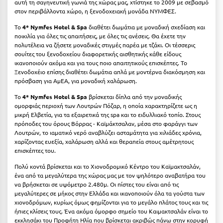
Λευκάδα
αυτή τη σαγηνευτική γωνιά της χώρας μας, χτίστηκε το 2009 με σεβασμό
στον περιβάλλοντα χώρο, η ξενοδοχειακή μονάδα ΝΥΜΦΕΣ.
Λήμνος
Το
4* Nymfes Hotel & Spa
διαθέτει δωμάτια με μοναδική σχεδίαση και
ποικιλία για όλες τις απαιτήσεις, με όλες τις ανέσεις. Θα έχετε την
Λίμνη Πλαστήρα
πολυτέλεια να ζήσετε μοναδικές στιγμές παρέα με τζάκι. Οι τέσσερις
σουίτες του ξενοδοχείου διαφορετικής αισθητικής κάθε είδους
Λιτόχωρο
ικανοποιούν ακόμα και για τους ποιο απαιτητικούς επισκέπτες. Το
Ξενοδοχέιο επίσης διαθέτει δωμάτια απλά με μοντέρνα διακόσμηση και
Λουτρά Πόζαρ
πρόσβαση για ΑμΕΑ, για μοναδική χαλάρωση.
Λουτρά Υπάτης
Το
4* Nymfes Hotel & Spa
βρίσκεται δίπλα από την μοναδικής
ομορφιάς περιοχή των Λουτρών Πόζαρ, η οποία χαρακτηρίζετε ως η
μικρή Ελβετία, για τα εξαιρετικά της spa και το ειδυλλιακό τοπίο. Στους
Λουτράκι
πρόποδες του όρους Βόρρας - Καϊμάκτσαλαν, μέσα στο φαράγγι των
Λουτρών, το ιαματικό νερό αναβλύζει ασταμάτητα για χιλιάδες χρόνια,
Λούτσα
χαρίζοντας ευεξία, χαλάρωση αλλά και θεραπεία στους αμέτρητους
επισκέπτες του.
Μ
Πολύ κοντά βρίσκεται και το Χιονοδρομικό Κέντρο του Καϊμακτσαλάν,
ένα από τα μεγαλύτερα της χώρας μας με τον ψηλότερο αναβατήρα του
Μάνη
να βρήσκεται σε υψόμετρο 2.480μ. Οι πίστες του είναι από τις
μεγαλύτερες σε μήκος στην Ελλάδα και ικανοποιούν όλα τα γούστα των
Μαραθώνας Αττικής
χιονοδρόμων, κυρίως όμως φημίζονται για το μεγάλο πλάτος τους και τις
ήπιες κλίσεις τους. Ένα ακόμα όμορφο σημείο του Καιμακτσαλάν είναι το
Μαρώνεια
εκκλησάκι του Προφήτη Ηλία που βρίσκεται ακριβώς πάνω στην κορυφή