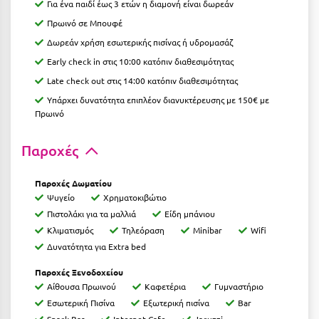
Για ένα παιδί έως 3 ετών η διαμονή είναι δωρεάν
Κοζάνη
Πρωινό σε Μπουφέ
Κοκκώνι Κορινθίας
Δωρεάν χρήση εσωτερικής πισίνας ή υδρομασάζ
Κομοτηνή
Early check in στις 10:00 κατόπιν διαθεσιμότητας
Late check out στις 14:00 κατόπιν διαθεσιμότητας
Κόνιτσα
Υπάρχει δυνατότητα επιπλέον διανυκτέρευσης με 150€ με
Πρωινό
Κόρινθος
Κορώνη
Παροχές
Κουρούτα Ηλείας
Παροχές Δωματίου
Κουφονήσια
Ψυγείο
Χρηματοκιβώτιο
Πιστολάκι για τα μαλλιά
Eίδη μπάνιου
Κρήτη
Κλιματισμός
Τηλεόραση
Minibar
Wifi
Δυνατότητα για Extra bed
Κρουαζιέρες
Παροχές Ξενοδοχείου
Κύθηρα
Αίθουσα Πρωινού
Καφετέρια
Γυμναστήριο
Εσωτερική Πισίνα
Εξωτερική πισίνα
Bar
Κυλλήνη
Snack Bar
Internet Cafe
Jacuzzi