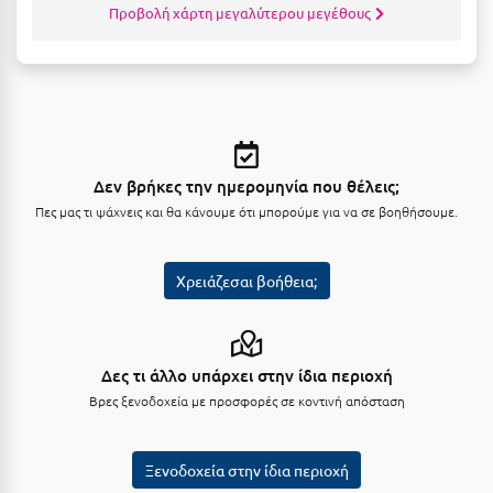
Προβολή χάρτη μεγαλύτερου μεγέθους
Μυστράς
Μυτιλήνη
Ν
Νάξος
Δεν βρήκες την ημερομηνία που θέλεις;
Πες μας τι ψάχνεις και θα κάνουμε ότι μπορούμε για να σε βοηθήσουμε.
Νάουσα
Ναυπακτία
Χρειάζεσαι βοήθεια;
Ναύπλιο
Νέα Μάκρη
Δες τι άλλο υπάρχει στην ίδια περιοχή
Νέα Στύρα Εύβοιας
Βρες ξενοδοχεία με προσφορές σε κοντινή απόσταση
Νέοι Πόροι Πιερίας
Ξενοδοχεία στην ίδια περιοχή
Ξ