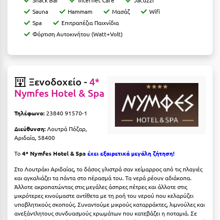
Κύμη Ευβοίας
Sauna
Hammam
Μασάζ
Wifi
Spa
Επιτραπέζια Παιχνίδια
Κυπαρισσία
Φόρτιση Αυτοκινήτου (Watt+Volt)
Κύπρος
Κως
Ξενοδοχείο -
4*
Λ
Nymfes Hotel & Spa
Λαγκάδια
Τηλέφωνο:
23840 91570-1
Λακόπετρα Αχαΐας
Διεύθυνση:
Λουτρά Πόζαρ,
Αριδαία, 58400
Λακωνία
Το
4* Nymfes Hotel & Spa
έχει εξαιρετικά μεγάλη ζήτηση!
Λασίθι
Στο Λουτράκι Αριδαίας, το δάσος γλιστρά σαν χείμαρρος από τις πλαγιές
και αγκαλιάζει τα πάντα στο πέρασμά του. Τα νερά ρέουν αδιάκοπα.
Λεπτοκαρυά
Άλλοτε ακροπατώντας στις μεγάλες άσπρες πέτρες και άλλοτε στις
μικρότερες κινούμαστε αντίθετα με τη ροή του νερού που κελαρύζει
Λέσβος
υποβλητικούς σκοπούς. Συναντούμε μικρούς καταρράκτες, λιμνούλες και
ανεξάντλητους συνδυασμούς χρωμάτων που κατεβάζει η ποταμιά. Σε