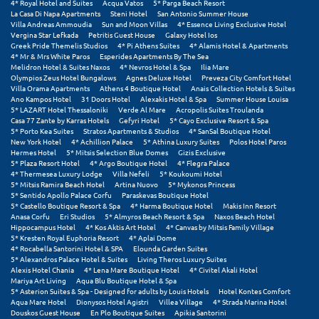
4* Royal Hotel and Suites
Acqua Vatos
5* Parga Beach Resort
Σαμοθράκη
La Casa Di Napa Apartments
Steni Hotel
San Antonio Summer House
Villa Andreas Ammoudia
Sun and Moon Villas
4* Essence Living Exclusive Hotel
Σάμος
Vergina Star Lefkada
Petritis Guest House
Galaxy Hotel Ios
Greek Pride Themelis Studios
4* Pi Athens Suites
4* Alamis Hotel & Apartments
4* Mr & Mrs White Paros
Esperides Apartments By The Sea
Σαντορίνη
Melidron Hotel & Suites Naxos
4* Nevros Hotel & Spa
Ilia Mare
Olympios Zeus Hotel Bungalows
Agnes Deluxe Hotel
Preveza City Comfort Hotel
Σέριφος
Villa Orama Apartments
Athens 4 Boutique Hotel
Anais Collection Hotels & Suites
Ano Kampos Hotel
31 Doors Hotel
Alexakis Hotel & Spa
Summer House Louisa
5* LAZART Hotel Thessaloniki
Verde Al Mare
Acropolis Suites Troulanda
Σέρρες
Casa 77 Zante by Karras Hotels
Gefyri Hotel
5* Cayo Exclusive Resort & Spa
5* Porto Kea Suites
Stratos Apartments & Studios
4* SanSal Boutique Hotel
Σιθωνία
New York Hotel
4* Achillion Palace
5* Athina Luxury Suites
Polos Hotel Paros
Hermes Hotel
5* Mitsis Selection Blue Domes
Gizis Exclusive
5* Plaza Resort Hotel
4* Argo Boutique Hotel
4* Flegra Palace
Σίκινος
4* Thermesea Luxury Lodge
Villa Nefeli
5* Koukoumi Hotel
5* Mitsis Ramira Beach Hotel
Artina Nuovo
5* Mykonos Princess
5* Sentido Apollo Palace Corfu
Paraskevas Boutique Hotel
Σίφνος
5* Castello Boutique Resort & Spa
4* Harma Boutique Hotel
Makis Inn Resort
Anasa Corfu
Eri Studios
5* Almyros Beach Resort & Spa
Naxos Beach Hotel
Σκαφιδιά Ηλείας
Hippocampus Hotel
4* Kos Aktis Art Hotel
4* Canvas by Mitsis Family Village
5* Kresten Royal Euphoria Resort
4* Aplai Dome
4* Rocabella Santorini Hotel & SPA
Elounda Garden Suites
Σκιάθος
5* Alexandros Palace Hotel & Suites
Living Theros Luxury Suites
Alexis Hotel Chania
4* Lena Mare Boutique Hotel
4* Civitel Akali Hotel
Σκόπελος
Mariya Art Living
Aqua Blu Boutique Hotel & Spa
5* Asterion Suites & Spa - Designed for adults by Louis Hotels
Hotel Kontes Comfort
Aqua Mare Hotel
Dionysos Hotel Agistri
Villea Village
4* Strada Marina Hotel
Σκύρος
Douskos Guest House
En Plo Boutique Suites
Apikia Santorini