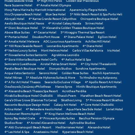
Muses SeaSide Villas
4* High Mill Paros
Golden Star Praxitelous
Πόρος
Favie Suzanne Hotel
4* Amalia Hotel Olympia
Moxy Patra Marina by Marriott International
Apanemia by Flegra Hotels
Πόρτο Χέλι
Mrs Chryssana Beach Hotel
Blue Sea Hotel
5* Nikki Beach Resort & Spa Porto Heli
Akroyali Hotel
4* Karras Grande Resort Zakynthos
Oniropetra Boutique Hotel
Aeolis Boutique Hotel Naxos
4* Airotel Galaxy Kavala
Sirines Hotel
Πρέβεζα
4* Dioni Boutique Hotel
5* Alexandra Golden Thassos Boutique Hotel
Above Blue Suites
4* Cezaria Hotel
5* Miraggio Thermal Spa Resort
Πύλος
4* Portaria Hotel
Douskos Port House
4* Diana Palace Hotel
Egilion Hotel
4* Amalia Hotel Meteora
ADG Luxurious Apartments
Achilles Hill Hotel
4* 100 Rizes Seaside Resort
Leonardos Apartments
4* Diana Hotel
Πύργος
4* Neikos Luxury Suites
Mont Helmos Hotel
Garbis Villas Kefalonia
Iris Hotel
4* Iliovasilema Suites Santorini
Agroktima Leonidio
4* Siora Vittoria Boutique Hotel Corfu
4* Aelius Hotel & Spa
Ρ
Semiramis Guesthouse
Airotel Patras Smart Hotel
4* City Hotel Thessaloniki
Paralia Beach Boutique Hotel
Dionysis Studios
Sunshine Apartments
Acqua Vatos Santorini
Saronis Hotel
Golden Rose Suites
Kochili Apartments
Ρέθυμνο
Hotel Ntinas
5* Absolute Mykonos Suites & More
Το Μπαλκόνι της Αγόριανης
4* A For Art Hotel Thassos
Searocks Exclusive Village
4* Apollo Resort Art Hotel
Οικολογικός Ξενώνας «Philothea»
Manos Syros
Minthi Boutique Apartments
Ρίο
4* Alexandra Beach Thassos Spa Resort
Acrothea Perdika
Mirabilia Boutique Hotel Chalkidiki
Ithaca's Poem
Marathon Beach Resort Hotel
Ρόδος
Gera's Olive Grove (Elaionas Tis Geras)
Skiathos Living
5* Princess Resort Skiathos
Racconto Boutique Design Hotel
Galaxy Art Hotel
4* Core Hotel Chalkidiki
Artina Hotel
4* Belvedere Aeolis Hotel
Aqua Mare Sea Side Hotel
Loriet Hotel
Σ
Koukounari Rooms Agistri
4* King Maron Wellness Beach Hotel
Sunny Bay Hotel Crete
4* Princess Kyniska Suites
Bacchus Pension Olympia
Studios River
4* Airotel Alexandros Hotel
Aphrodite Studios
Σαλαμίνα
4* Akti Ouranoupoli Beach Resort
Mediterranee Hotel
Alexandra Hotel
4* Las Hotel & Spa
Anastassiou Hotel
Kyparissia Beach Hotel