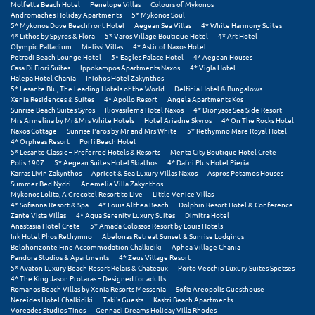
Molfetta Beach Hotel
Penelope Villas
Colours of Mykonos
Σούνιο
Andromaches Holiday Apartments
5* Mykonos Soul
5* Mykonos Dove Beachfront Hotel
Aegean Sea Villas
4* White Harmony Suites
4* Lithos by Spyros & Flora
5* Varos Village Boutique Hotel
4* Art Hotel
Σπάρτη
Olympic Palladium
Melissi Villas
4* Astir of Naxos Hotel
Petradi Beach Lounge Hotel
5* Eagles Palace Hotel
4* Aegean Houses
Σπέτσες
Casa Di Fiori Suites
Ippokampos Apartments Naxos
4* Vigla Hotel
Halepa Hotel Chania
Iniohos Hotel Zakynthos
5* Lesante Blu, The Leading Hotels of the World
Delfinia Hotel & Bungalows
Σποράδες
Xenia Residences & Suites
4* Apollo Resort
Angela Apartments Kos
Sunrise Beach Suites Syros
Iliovasilema Hotel Naxos
4* Dionysos Sea Side Resort
Σύβοτα
Mrs Armelina by Mr&Mrs White Hotels
Hotel Ariadne Skyros
4* On The Rocks Hotel
Naxos Cottage
Sunrise Paros by Mr and Mrs White
5* Rethymno Mare Royal Hotel
4* Orpheas Resort
Porfi Beach Hotel
Σύμη
5* Lesante Classic – Preferred Hotels & Resorts
Menta City Boutique Hotel Crete
Polis 1907
5* Aegean Suites Hotel Skiathos
4* Dafni Plus Hotel Pieria
Σύρος
Karras Livin Zakynthos
Apricot & Sea Luxury Villas Naxos
Aspros Potamos Houses
Summer Bed Nydri
Anemelia Villa Zakynthos
Mykonos Lolita, A Grecotel Resort to Live
Little Venice Villas
Σχοινούσα
4* Sofianna Resort & Spa
4* Louis Althea Beach
Dolphin Resort Hotel & Conference
Zante Vista Villas
4* Aqua Serenity Luxury Suites
Dimitra Hotel
Anastasia Hotel Crete
5* Amada Colossos Resort by Louis Hotels
Τ
Ink Hotel Phos Rethymno
Abelonas Retreat Sunset & Sunrise Lodgings
Belohorizonte Fine Accommodation Chalkidiki
Aphea Village Chania
Pandora Studios & Apartments
4* Zeus Village Resort
Τζουμέρκα
5* Avaton Luxury Beach Resort Relais & Chateaux
Porto Vecchio Luxury Suites Spetses
4* The King Jason Protaras – Designed for adults
Romanos Beach Villas by Xenia Resorts Messenia
Sofia Areopolis Guesthouse
Τήνος
Nereides Hotel Chalkidiki
Taki's Guests
Kastri Beach Apartments
Voreades Studios Tinos
Gennadi Dreams Holiday Villa Rhodes