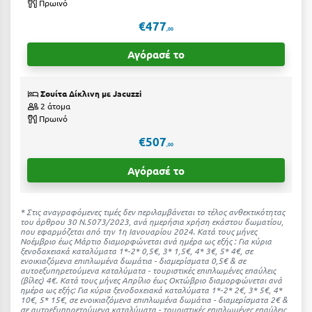
Πρωινό
Ιωάννινα
€477
,00
Κ
Αγόρασέ το
Καβάλα
Σουίτα Δίκλινη με Jacuzzi
Καλάβρυτα
2 άτομα
Πρωινό
Καλαμάτα
€507
,00
Κάλαμος
Αγόρασέ το
Καλαμπάκα
Κάλυμνος
* Στις αναγραφόμενες τιμές δεν περιλαμβάνεται το τέλος ανθεκτικότητας
του άρθρου 30 Ν.5073/2023, ανά ημερήσια χρήση εκάστου δωματίου,
που εφαρμόζεται από την 1η Ιανουαρίου 2024. Κατά τους μήνες
Καμένα Βούρλα
Νοέμβριο έως Μάρτιο διαμορφώνεται ανά ημέρα ως εξής : Για κύρια
ξενοδοχειακά καταλύματα 1*-2* 0,5€, 3* 1,5€, 4* 3€, 5* 4€, σε
ενοικιαζόμενα επιπλωμένα δωμάτια - διαμερίσματα 0,5€ & σε
Καρδάμαινα
αυτοεξυπηρετούμενα καταλύματα - τουριστικές επιπλωμένες επαύλεις
(βίλες) 4€. Kατά τους μήνες Απρίλιο έως Οκτώβριο διαμορφώνεται ανά
Καρδαμύλη
ημέρα ως εξής: Για κύρια ξενοδοχειακά καταλύματα 1*-2* 2€, 3* 5€, 4*
10€, 5* 15€, σε ενοικιαζόμενα επιπλωμένα δωμάτια - διαμερίσματα 2€ &
σε αυτοεξυπηρετούμενα καταλύματα - τουριστικές επιπλωμένες επαύλεις