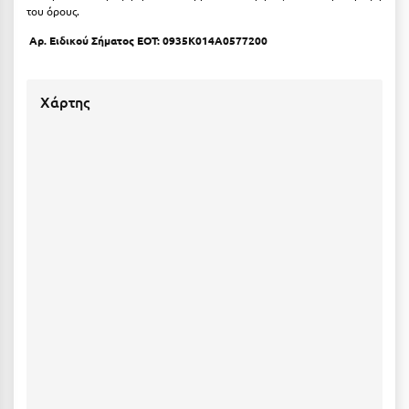
του όρους.
Μεθώνη
Αρ. Ειδικού Σήματος ΕΟΤ: 0935Κ014Α0577200
Μεσολόγγι
Μεσσηνία
Χάρτης
Μετέωρα
Μέτσοβο
Μήλος
Μονεμβασιά
Μουζάκι
Μπαλί Κρήτης
Μπάνσκο
Μπούκα Μεσσηνίας
Μύκονος