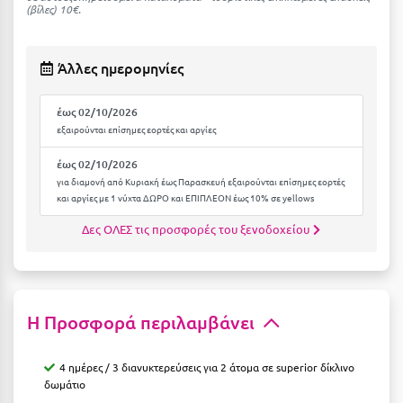
Καρδίτσα
(βίλες) 10€.
Κάρπαθος
Άλλες ημερομηνίες
Καρπενήσι
Κάρυστος
έως 02/10/2026
εξαιρούνται επίσημες εορτές και αργίες
Κάσος
έως 02/10/2026
Κασσάνδρα
για διαμονή από Κυριακή έως Παρασκευή εξαιρούνται επίσημες εορτές
και αργίες με 1 νύχτα ΔΩΡΟ και ΕΠΙΠΛΕΟΝ έως 10% σε yellows
Καστοριά
Δες ΟΛΕΣ τις προσφορές του ξενοδοχείου
Κατερίνη
Κέα - Τζιά
Κερατέα
Η Προσφορά περιλαμβάνει
Κέρκυρα
4 ημέρες / 3
διανυκτερεύσεις
για 2 άτομα σε superior δίκλινο
Κεφαλονιά
δωμάτιο