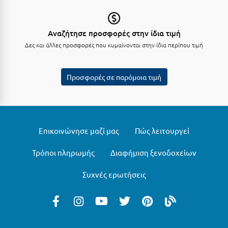
Ξυλόκαστρο
Αναζήτησε προσφορές στην ίδια τιμή
Ο
Δες και άλλες προσφορές που κυμαίνονται στην ίδια περίπου τιμή
Ορεινή Αρκαδία
Προσφορές σε παρόμοια τιμή
Ορεινή Ναυπακτία
Π
Επικοινώνησε μαζί μας
Πώς λειτουργεί
Πάλαιρος
Παξοί
Τρόποι πληρωμής
Διαφήμιση ξενοδοχείων
Παραλία Κατερίνης
Συχνές ερωτήσεις
Παραλία Λιτοχώρου
Παράλιο Άστρος