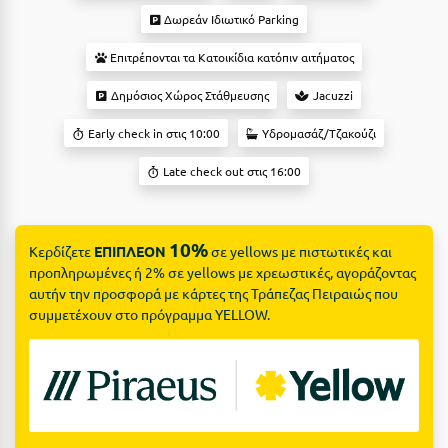
Suites
Βόλος
Δωρεάν Ιδιωτικό Parking
Βραχάτι Κορινθίας
Επιτρέπονται τα Κατοικίδια κατόπιν αιτήματος
Βυτίνα
Δες όλες τις προσφορές
Δημόσιος Χώρος Στάθμευσης
Jacuzzi
Γ
Early check in στις 10:00
Υδρομασάζ/Τζακούζι
Δες όλα τα πακέτα διακοπών
Late check out στις 16:00
Γαλαξiδι
Γλυφάδα
10%
Κερδίζετε
ΕΠΙΠΛΕΟΝ
σε yellows με πιστωτικές και
Γρεβενά
προπληρωμένες ή 2% σε yellows με χρεωστικές, αγοράζοντας
Γύθειο
αυτήν την προσφορά με κάρτες της Τράπεζας Πειραιώς που
συμμετέχουν στο πρόγραμμα YELLOW.
Δ
Δελφοί
Διακοπτό