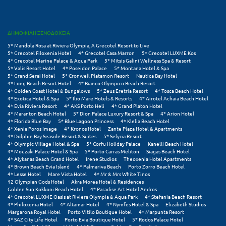
Πάργα
Παρνασσός
ΔΗΜΟΦΙΛΗ ΞΕΝΟΔΟΧΕΙΑ
Πάρος
5* Mandola Rosa at Riviera Olympia, A Grecotel Resort to Live
5* Grecotel Filoxenia Hotel
4* Grecotel Casa Marron
5* Grecotel LUXME Kos
Πάτμος
4* Grecotel Marine Palace & Aqua Park
5* Mitsis Galini Wellness Spa & Resort
5* Valis Resort Hotel
4* Poseidon Palace
5* Montana Hotel & Spa
5* Grand Serai Hotel
5* Cronwell Platamon Resort
Nautica Bay Hotel
Πάτρα
4* Long Beach Resort Hotel
4* Bianco Olympico Beach Resort
4* Golden Coast Hotel & Bungalows
5* Zeus Eretria Resort
4* Tosca Beach Hotel
Παύλιανη
4* Exotica Hotel & Spa
5* Ilio Mare Hotels & Resorts
4* Airotel Achaia Beach Hotel
4* Evia Riviera Resort
4* AKS Porto Heli
4* Grand Platon Hotel
4* Maranton Beach Hotel
5* Dion Palace Luxury Resort & Spa
4* Arion Hotel
Πειραιάς
4* Florida Blue Bay
5* Blue Lagoon Princess
4* Klelia Beach Hotel
4* Xenia Poros Image
4* Kronos Hotel
Zante Plaza Hotel & Apartments
Πελοπόννησος
4* Dolphin Bay Seaside Resort & Suites
5* Selyria Resort
4* Olympic Village Hotel & Spa
5* Corfu Holiday Palace
Kanelli Beach Hotel
4* Mouzaki Palace Hotel & Spa
5* Porto Carras Meliton
Siagas Beach Hotel
Πήλιο
4* Alykanas Beach Grand Hotel
Irene Studios
Theoxenia Hotel Apartments
4* Brown Beach Evia Island
4* Palmariva Beach
Porto Zorro Beach Hotel
Πιερία
4* Lesse Hotel
Mare Vista Hotel
4* Mr & Mrs White Tinos
12 Olympian Gods Hotel
Akra Morea Hotel & Residences
Golden Sun Kokkoni Beach Hotel
4* Paradise Art Hotel Andros
Πλαταμώνας
4* Grecotel LUXME Oasis at Riviera Olympia & Aqua Park
4* Stefania Beach Resort
4* Philoxenia Hotel
4* Altamar Hotel
4* Nymfes Hotel & Spa
Elizabeth Studios
Πλύτρα Λακωνίας
Margarona Royal Hotel
Porto Vitilo Boutique Hotel
4* Marpunta Resort
4* SAZ City Life Hotel
Porto Evia Boutique Hotel
5* Rodos Palace Hotel