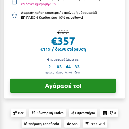
επιλογές ημερομηνιών
Αργολίδα
Ξενοδοχεία 3 Αστέρων
Δωρεάν χρήση εσωτερικής πισίνας ή υδρομασάζ!
ΕΠΙΠΛΕΟΝ Κέρδος έως 10% σε yellows!
Αριδαία
Ξενοδοχεία 4 Αστέρων
Αρκαδία
Ξενοδοχεία 5 Αστέρων
€522
€357
Αρκίτσα
Βίλες
€119 / διανυκτέρευση
Αρτέμιδα
Κρουαζιέρες
Η προσφορά λήγει σε:
Αρχαία Ολυμπία
Ενοικιαζόμενα Δωμάτια
2
03
44
32
Αστυπάλαια
ημέρες
ώρες
λεπτά
δευτ
Διαμερίσματα
Αττική
Αγόρασέ το!
Studios
Αχαΐα
Boutique Hotels
Ξενώνες
Β
Bar
Εξωτερική Πισίνα
Γυμναστήριο
Τζάκι
Camping
Βansko
Υπέροχη Τοποθεσία
Spa
Free WiFi