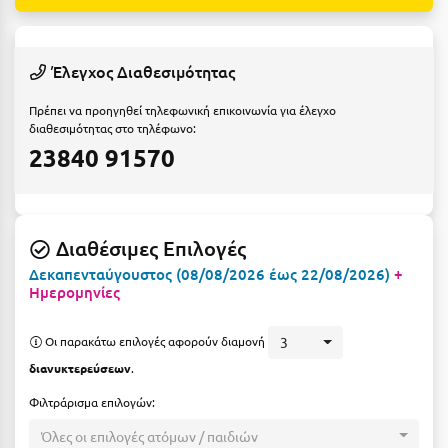
Ε
Ελάτη Αρκαδίας
Έλεγχος Διαθεσιμότητας
Ελληνικό Αρκαδίας
Πρέπει να προηγηθεί τηλεφωνική επικοινωνία για έλεγχο
Ελούντα Κρήτης
διαθεσιμότητας στο τηλέφωνο:
23840 91570
Ερέτρια
Ερμιόνη
Εύβοια
Διαθέσιμες Επιλογές
Δεκαπενταύγουστος (08/08/2026 έως 22/08/2026)
+
Ευρυτανία
Ημερομηνίες
Ζ
Οι παρακάτω επιλογές αφορούν διαμονή
3
διανυκτερεύσεων
.
Ζαγοροχώρια
Φιλτράρισμα επιλογών:
Ζάκυνθος
Όλες οι επιλογές ατόμων / παιδιών