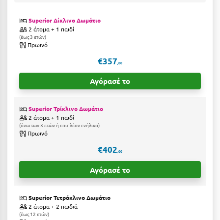
Η
Superior Δίκλινο Δωμάτιο
Ηλεία
2 άτομα + 1 παιδί
έως 3 ετών
Ηράκλειο
Πρωινό
€357
,00
Θ
Αγόρασέ το
Θάσος
Θεσσαλονίκη
Superior Τρίκλινο Δωμάτιο
2 άτομα + 1 παιδί
άνω των 3 ετών ή επιπλέον ενήλικα
Ι
Πρωινό
€402
Ιεράπετρα
,00
Αγόρασέ το
Ιθάκη
Ικαρία
Superior Τετράκλινο Δωμάτιο
2 άτομα + 2 παιδιά
Ίος
έως 12 ετών