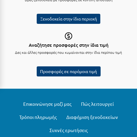
Ξυλόκαστρο
Ξενοδοχεία στην ίδια περιοχή
Ο
Ορεινή Αρκαδία
Αναζήτησε προσφορές στην ίδια τιμή
Ορεινή Ναυπακτία
Δες και άλλες προσφορές που κυμαίνονται στην ίδια περίπου τιμή
Π
Προσφορές σε παρόμοια τιμή
Πάλαιρος
Παξοί
Παραλία Κατερίνης
Επικοινώνησε μαζί μας
Πώς λειτουργεί
Παραλία Λιτοχώρου
Τρόποι πληρωμής
Διαφήμιση ξενοδοχείων
Παράλιο Άστρος
Συχνές ερωτήσεις