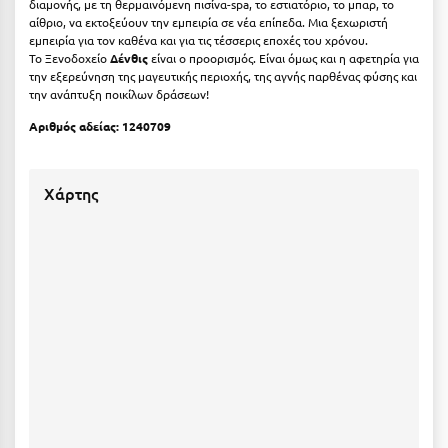
διαμονής, με τη θερμαινόμενη πισίνα-spa, το εστιατόριο, το μπαρ, το
αίθριο, να εκτοξεύουν την εμπειρία σε νέα επίπεδα. Μια ξεχωριστή
Μεθώνη
εμπειρία για τον καθένα και για τις τέσσερις εποχές του χρόνου.
Το Ξενοδοχείο
Δένθις
είναι ο προορισμός. Είναι όμως και η αφετηρία για
Μεσολόγγι
την εξερεύνηση της μαγευτικής περιοχής, της αγνής παρθένας φύσης και
την ανάπτυξη ποικίλων δράσεων!
Μεσσηνία
Αριθμός αδείας: 1240709
Μετέωρα
Μέτσοβο
Χάρτης
Μήλος
Μονεμβασιά
Μουζάκι
Μπαλί Κρήτης
Μπάνσκο
Μπούκα Μεσσηνίας
Μύκονος