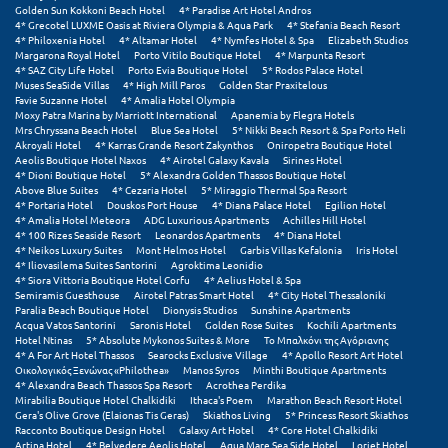
Πόρος
Golden Sun Kokkoni Beach Hotel
4* Paradise Art Hotel Andros
4* Grecotel LUXME Oasis at Riviera Olympia & Aqua Park
4* Stefania Beach Resort
4* Philoxenia Hotel
4* Altamar Hotel
4* Nymfes Hotel & Spa
Elizabeth Studios
Πόρτο Χέλι
Margarona Royal Hotel
Porto Vitilo Boutique Hotel
4* Marpunta Resort
4* SAZ City Life Hotel
Porto Evia Boutique Hotel
5* Rodos Palace Hotel
Πρέβεζα
Muses SeaSide Villas
4* High Mill Paros
Golden Star Praxitelous
Favie Suzanne Hotel
4* Amalia Hotel Olympia
Moxy Patra Marina by Marriott International
Apanemia by Flegra Hotels
Πύλος
Mrs Chryssana Beach Hotel
Blue Sea Hotel
5* Nikki Beach Resort & Spa Porto Heli
Akroyali Hotel
4* Karras Grande Resort Zakynthos
Oniropetra Boutique Hotel
Aeolis Boutique Hotel Naxos
4* Airotel Galaxy Kavala
Sirines Hotel
Πύργος
4* Dioni Boutique Hotel
5* Alexandra Golden Thassos Boutique Hotel
Above Blue Suites
4* Cezaria Hotel
5* Miraggio Thermal Spa Resort
4* Portaria Hotel
Douskos Port House
4* Diana Palace Hotel
Egilion Hotel
Ρ
4* Amalia Hotel Meteora
ADG Luxurious Apartments
Achilles Hill Hotel
4* 100 Rizes Seaside Resort
Leonardos Apartments
4* Diana Hotel
4* Neikos Luxury Suites
Mont Helmos Hotel
Garbis Villas Kefalonia
Iris Hotel
Ρέθυμνο
4* Iliovasilema Suites Santorini
Agroktima Leonidio
4* Siora Vittoria Boutique Hotel Corfu
4* Aelius Hotel & Spa
Ρίο
Semiramis Guesthouse
Airotel Patras Smart Hotel
4* City Hotel Thessaloniki
Paralia Beach Boutique Hotel
Dionysis Studios
Sunshine Apartments
Acqua Vatos Santorini
Saronis Hotel
Golden Rose Suites
Kochili Apartments
Ρόδος
Hotel Ntinas
5* Absolute Mykonos Suites & More
Το Μπαλκόνι της Αγόριανης
4* A For Art Hotel Thassos
Searocks Exclusive Village
4* Apollo Resort Art Hotel
Οικολογικός Ξενώνας «Philothea»
Manos Syros
Minthi Boutique Apartments
Σ
4* Alexandra Beach Thassos Spa Resort
Acrothea Perdika
Mirabilia Boutique Hotel Chalkidiki
Ithaca's Poem
Marathon Beach Resort Hotel
Gera's Olive Grove (Elaionas Tis Geras)
Skiathos Living
5* Princess Resort Skiathos
Σαλαμίνα
Racconto Boutique Design Hotel
Galaxy Art Hotel
4* Core Hotel Chalkidiki
Artina Hotel
4* Belvedere Aeolis Hotel
Aqua Mare Sea Side Hotel
Loriet Hotel