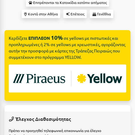
Suites
Επιτρέπονται τα Κατοικίδια κατόπιν αιτήματος
Βόλος
Κοντά στην Αθήνα
Επέτειος
Γενέθλια
Βραχάτι Κορινθίας
Βυτίνα
Δες όλες τις προσφορές
10%
Κερδίζετε
ΕΠΙΠΛΕΟΝ
σε yellows με πιστωτικές και
Γ
Δες όλα τα πακέτα διακοπών
προπληρωμένες ή 2% σε yellows με χρεωστικές, αγοράζοντας
αυτήν την προσφορά με κάρτες της Τράπεζας Πειραιώς που
Γαλαξiδι
συμμετέχουν στο πρόγραμμα YELLOW.
Γλυφάδα
Γρεβενά
Γύθειο
Δ
Δελφοί
Έλεγχος Διαθεσιμότητας
Διακοπτό
Πρέπει να προηγηθεί τηλεφωνική επικοινωνία για έλεγχο