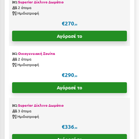
Superior Δίκλινο Δωμάτιο
Ιωάννινα
2 άτομα
Ημιδιατροφή
Κ
€270
,00
Καβάλα
Αγόρασέ το
Καλάβρυτα
Οικογενειακή Σουίτα
Καλαμάτα
2 άτομα
Ημιδιατροφή
Κάλαμος
€290
,00
Καλαμπάκα
Αγόρασέ το
Κάλυμνος
Καμένα Βούρλα
Superior Δίκλινο Δωμάτιο
3 άτομα
Καρδάμαινα
Ημιδιατροφή
€336
Καρδαμύλη
,00