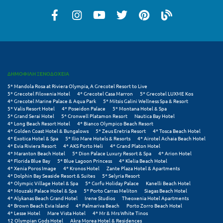
Πάργα
Παρνασσός
Πάρος
Πάτμος
ΔΗΜΟΦΙΛΗ ΞΕΝΟΔΟΧΕΙΑ
Πάτρα
5* Mandola Rosa at Riviera Olympia, A Grecotel Resort to Live
5* Grecotel Filoxenia Hotel
4* Grecotel Casa Marron
5* Grecotel LUXME Kos
Παύλιανη
4* Grecotel Marine Palace & Aqua Park
5* Mitsis Galini Wellness Spa & Resort
5* Valis Resort Hotel
4* Poseidon Palace
5* Montana Hotel & Spa
Πειραιάς
5* Grand Serai Hotel
5* Cronwell Platamon Resort
Nautica Bay Hotel
4* Long Beach Resort Hotel
4* Bianco Olympico Beach Resort
4* Golden Coast Hotel & Bungalows
5* Zeus Eretria Resort
4* Tosca Beach Hotel
Πελοπόννησος
4* Exotica Hotel & Spa
5* Ilio Mare Hotels & Resorts
4* Airotel Achaia Beach Hotel
4* Evia Riviera Resort
4* AKS Porto Heli
4* Grand Platon Hotel
Πήλιο
4* Maranton Beach Hotel
5* Dion Palace Luxury Resort & Spa
4* Arion Hotel
4* Florida Blue Bay
5* Blue Lagoon Princess
4* Klelia Beach Hotel
4* Xenia Poros Image
4* Kronos Hotel
Zante Plaza Hotel & Apartments
Πιερία
4* Dolphin Bay Seaside Resort & Suites
5* Selyria Resort
4* Olympic Village Hotel & Spa
5* Corfu Holiday Palace
Kanelli Beach Hotel
Πλαταμώνας
4* Mouzaki Palace Hotel & Spa
5* Porto Carras Meliton
Siagas Beach Hotel
4* Alykanas Beach Grand Hotel
Irene Studios
Theoxenia Hotel Apartments
4* Brown Beach Evia Island
4* Palmariva Beach
Porto Zorro Beach Hotel
Πλύτρα Λακωνίας
4* Lesse Hotel
Mare Vista Hotel
4* Mr & Mrs White Tinos
12 Olympian Gods Hotel
Akra Morea Hotel & Residences