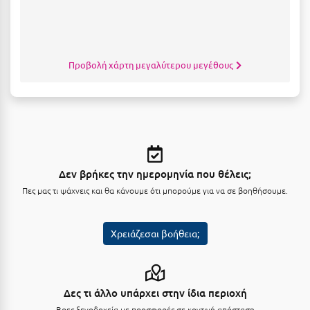
Μυστράς
Μυτιλήνη
Προβολή χάρτη μεγαλύτερου μεγέθους
Ν
Νάξος
Νάουσα
Ναυπακτία
Δεν βρήκες την ημερομηνία που θέλεις;
Πες μας τι ψάχνεις και θα κάνουμε ότι μπορούμε για να σε βοηθήσουμε.
Ναύπλιο
Νέα Μάκρη
Χρειάζεσαι βοήθεια;
Νέα Στύρα Εύβοιας
Νέοι Πόροι Πιερίας
Δες τι άλλο υπάρχει στην ίδια περιοχή
Ξ
Βρες ξενοδοχεία με προσφορές σε κοντινή απόσταση