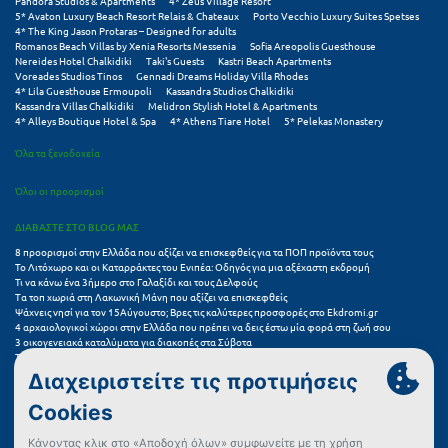
Pandora Studios & Apartments
4* Zeus Village Resort
Τολό
5* Avaton Luxury Beach Resort Relais & Chateaux
Porto Vecchio Luxury Suites Spetses
4* The King Jason Protaras – Designed for adults
Τριζόνια Φωκίδος
Romanos Beach Villas by Xenia Resorts Messenia
Sofia Areopolis Guesthouse
Nereides Hotel Chalkidiki
Taki's Guests
Kastri Beach Apartments
Voreades Studios Tinos
Gennadi Dreams Holiday Villa Rhodes
Τρίκαλα
4* Lila Guesthouse Ermoupoli
Kassandra Studios Chalkidiki
Kassandra Villas Chalkidiki
Melidron Stylish Hotel & Apartments
Τρίκαλα Κορινθίας
4* Alleys Boutique Hotel & Spa
4* Athens Tiare Hotel
5* Pelekas Monastery
Όλα τα ξενοδοχεία
Τρίπολη
Όλοι οι προορισμοί
Τυρός
ΔΙΑΒΑΣΤΕ ΣΤΟ BLOG ΜΑΣ
Υ
8 προορισμοί στην Ελλάδα που αξίζει να επισκεφθείς για τα ΠΟΠ προϊόντα τους
Το Λιτόχωρο και οι Καταρράκτες του Ενιπέα: Οδηγός για μια αξέχαστη εκδρομή
Τι να κάνω ένα 3ήμερο στο Γαλαξίδι και τους Δελφούς
Ύδρα
Τα τοπ χωριά στη Λακωνική Μάνη που αξίζει να επισκεφθείς
Ψάχνεις νησί για τον 15Αύγουστο; Βρες τις καλύτερες προσφορές στο Ekdromi.gr
4 αρχαιολογικοί χώροι στην Ελλάδα που πρέπει να δεις έστω μία φορά στη ζωή σου
Φ
3 οικογενειακά καταλύματα για διακοπές στα Σύβοτα
Τα 11 καλύτερα καλοκαιρινά resorts στην Ελλάδα
7 μικρά ελληνικά νησιά για αξέχαστες καλοκαιρινές διακοπές
Φιλιατρά Μεσσηνίας
5+1 ινσταγκραμικές παραλίες στην Ελλάδα που αξίζουν μια θέση στο feed σου
Φλώρινα
Συχνές Ερωτήσεις (FAQs) για Ξενοδοχεία