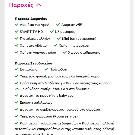
Παροχές
Κύμη Ευβοίας
Κυπαρισσία
Παροχές Δωματίου
Δωμάτια για ΑμεΑ
Δωρεάν WiFi
Κύπρος
SMART TV HD
Κλιματισμός
Πιστολάκι μαλλιών
Mini bar (με χρέωση)
Κως
Χρηματοκιβώτιο
Χρήση πισίνας-spa
Χρήστη γυμναστηρίου
Χώρος στάθμευσης
Λ
Παροχές Ξενοδοχείου
Λαγκάδια
Εστιατόριο
Πισίνα-Spa
Υπηρεσία φύλαξης αποσκευών σε διακριτό χώρο
Λακόπετρα Αχαΐας
Πρόσβαση στο διαδίκτυο με Wi-Fi σε όλους τους χώρους
και με σύνδεση ενσύρματου LAN στα δωμάτια
Λακωνία
Δυνατότητα προσθήκης baby cot
Λασίθι
Επιλογή μαξιλαριών
Δυνατότητα σερβιρίσματος πρωινού στα δωμάτια
Λεπτοκαρυά
Υπηρεσία δωματίου (Rοοm service)
Καθημερινή καθαριότητα δωματίων – Καθημερινή αλλαγή
Λέσβος
πετσετών και επιπροσθέτως αυτής κατόπιν αιτήματος, αλλαγή
σεντονιών κάθε 2 μέρες