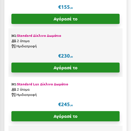
Η
€155
,00
Ηλεία
Αγόρασέ το
Ηράκλειο
Standard Δίκλινο Δωμάτιο
Θ
2 άτομα
Ημιδιατροφή
Θάσος
€230
,00
Θεσσαλονίκη
Αγόρασέ το
Ι
Standard Lux Δίκλινο Δωμάτιο
2 άτομα
Ιεράπετρα
Ημιδιατροφή
Ιθάκη
€245
,00
Ικαρία
Αγόρασέ το
Ίος