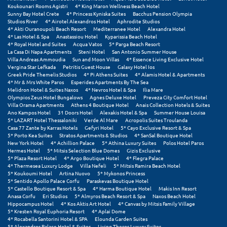
Σαμοθράκη
Koukounari Rooms Agistri
4* King Maron Wellness Beach Hotel
Sunny Bay Hotel Crete
4* Princess Kyniska Suites
Bacchus Pension Olympia
Studios River
4* Airotel Alexandros Hotel
Aphrodite Studios
Σάμος
4* Akti Ouranoupoli Beach Resort
Mediterranee Hotel
Alexandra Hotel
4* Las Hotel & Spa
Anastassiou Hotel
Kyparissia Beach Hotel
Σαντορίνη
4* Royal Hotel and Suites
Acqua Vatos
5* Parga Beach Resort
La Casa Di Napa Apartments
Steni Hotel
San Antonio Summer House
Villa Andreas Ammoudia
Sun and Moon Villas
4* Essence Living Exclusive Hotel
Σέριφος
Vergina Star Lefkada
Petritis Guest House
Galaxy Hotel Ios
Greek Pride Themelis Studios
4* Pi Athens Suites
4* Alamis Hotel & Apartments
Σέρρες
4* Mr & Mrs White Paros
Esperides Apartments By The Sea
Melidron Hotel & Suites Naxos
4* Nevros Hotel & Spa
Ilia Mare
Olympios Zeus Hotel Bungalows
Agnes Deluxe Hotel
Preveza City Comfort Hotel
Σιθωνία
Villa Orama Apartments
Athens 4 Boutique Hotel
Anais Collection Hotels & Suites
Ano Kampos Hotel
31 Doors Hotel
Alexakis Hotel & Spa
Summer House Louisa
5* LAZART Hotel Thessaloniki
Verde Al Mare
Acropolis Suites Troulanda
Σίκινος
Casa 77 Zante by Karras Hotels
Gefyri Hotel
5* Cayo Exclusive Resort & Spa
5* Porto Kea Suites
Stratos Apartments & Studios
4* SanSal Boutique Hotel
Σίφνος
New York Hotel
4* Achillion Palace
5* Athina Luxury Suites
Polos Hotel Paros
Hermes Hotel
5* Mitsis Selection Blue Domes
Gizis Exclusive
5* Plaza Resort Hotel
4* Argo Boutique Hotel
4* Flegra Palace
Σκαφιδιά Ηλείας
4* Thermesea Luxury Lodge
Villa Nefeli
5* Mitsis Ramira Beach Hotel
5* Koukoumi Hotel
Artina Nuovo
5* Mykonos Princess
Σκιάθος
5* Sentido Apollo Palace Corfu
Paraskevas Boutique Hotel
5* Castello Boutique Resort & Spa
4* Harma Boutique Hotel
Makis Inn Resort
Anasa Corfu
Eri Studios
5* Almyros Beach Resort & Spa
Naxos Beach Hotel
Σκόπελος
Hippocampus Hotel
4* Kos Aktis Art Hotel
4* Canvas by Mitsis Family Village
5* Kresten Royal Euphoria Resort
4* Aplai Dome
Σκύρος
4* Rocabella Santorini Hotel & SPA
Elounda Garden Suites
5* Alexandros Palace Hotel & Suites
Living Theros Luxury Suites