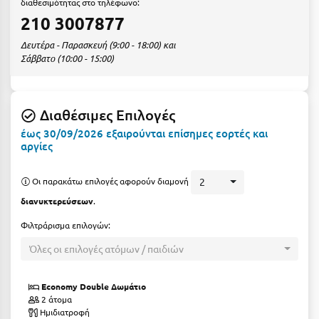
διαθεσιμότητας στο τηλέφωνο:
Ε
210 3007877
Ελάτη Αρκαδίας
Δευτέρα - Παρασκευή (9:00 - 18:00) και
Σάββατο (10:00 - 15:00)
Ελληνικό Αρκαδίας
Ελούντα Κρήτης
Διαθέσιμες Επιλογές
Ερέτρια
έως 30/09/2026 εξαιρούνται επίσημες εορτές και
Ερμιόνη
αργίες
Εύβοια
Οι παρακάτω επιλογές αφορούν διαμονή
2
Ευρυτανία
διανυκτερεύσεων
.
Φιλτράρισμα επιλογών:
Ζ
Όλες οι επιλογές ατόμων / παιδιών
Ζαγοροχώρια
Εconomy Double Δωμάτιο
Ζάκυνθος
2 άτομα
Ημιδιατροφή