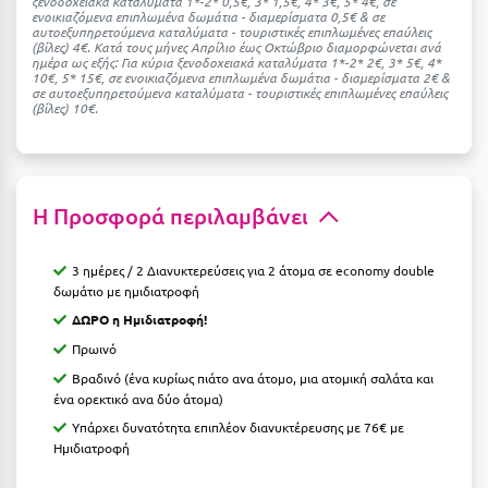
ξενοδοχειακά καταλύματα 1*-2* 0,5€, 3* 1,5€, 4* 3€, 5* 4€, σε
Κοζάνη
ενοικιαζόμενα επιπλωμένα δωμάτια - διαμερίσματα 0,5€ & σε
αυτοεξυπηρετούμενα καταλύματα - τουριστικές επιπλωμένες επαύλεις
(βίλες) 4€. Kατά τους μήνες Απρίλιο έως Οκτώβριο διαμορφώνεται ανά
Κοκκώνι Κορινθίας
ημέρα ως εξής: Για κύρια ξενοδοχειακά καταλύματα 1*-2* 2€, 3* 5€, 4*
10€, 5* 15€, σε ενοικιαζόμενα επιπλωμένα δωμάτια - διαμερίσματα 2€ &
Κομοτηνή
σε αυτοεξυπηρετούμενα καταλύματα - τουριστικές επιπλωμένες επαύλεις
(βίλες) 10€.
Κόνιτσα
Κόρινθος
Η Προσφορά περιλαμβάνει
Κορώνη
Κουρούτα Ηλείας
3 ημέρες / 2 Διανυκτερεύσεις για 2 άτομα σε economy double
δωμάτιο με ημιδιατροφή
Κουφονήσια
ΔΩΡΟ η Ημιδιατροφή!
Κρήτη
Πρωινό
Βραδινό (ένα κυρίως πιάτο ανα άτομο, μια ατομική σαλάτα και
Κρουαζιέρες
ένα ορεκτικό ανα δύο άτομα)
Κύθηρα
Υπάρχει δυνατότητα επιπλέον διανυκτέρευσης με 76€ με
Ημιδιατροφή
Κυλλήνη