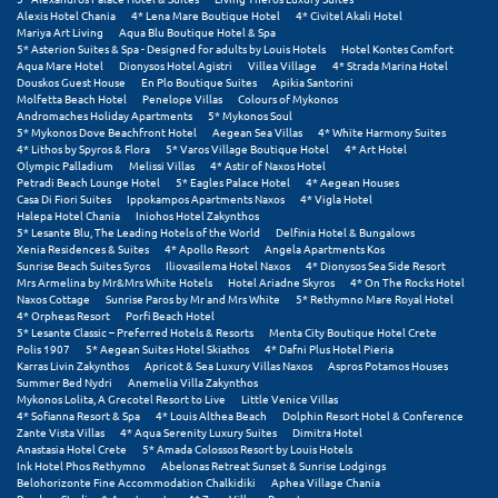
Alexis Hotel Chania
4* Lena Mare Boutique Hotel
4* Civitel Akali Hotel
Σούνιο
Mariya Art Living
Aqua Blu Boutique Hotel & Spa
5* Asterion Suites & Spa - Designed for adults by Louis Hotels
Hotel Kontes Comfort
Σπάρτη
Aqua Mare Hotel
Dionysos Hotel Agistri
Villea Village
4* Strada Marina Hotel
Douskos Guest House
En Plo Boutique Suites
Apikia Santorini
Molfetta Beach Hotel
Penelope Villas
Colours of Mykonos
Σπέτσες
Andromaches Holiday Apartments
5* Mykonos Soul
5* Mykonos Dove Beachfront Hotel
Aegean Sea Villas
4* White Harmony Suites
Σποράδες
4* Lithos by Spyros & Flora
5* Varos Village Boutique Hotel
4* Art Hotel
Olympic Palladium
Melissi Villas
4* Astir of Naxos Hotel
Petradi Beach Lounge Hotel
5* Eagles Palace Hotel
4* Aegean Houses
Σύβοτα
Casa Di Fiori Suites
Ippokampos Apartments Naxos
4* Vigla Hotel
Halepa Hotel Chania
Iniohos Hotel Zakynthos
Σύμη
5* Lesante Blu, The Leading Hotels of the World
Delfinia Hotel & Bungalows
Xenia Residences & Suites
4* Apollo Resort
Angela Apartments Kos
Sunrise Beach Suites Syros
Iliovasilema Hotel Naxos
4* Dionysos Sea Side Resort
Σύρος
Mrs Armelina by Mr&Mrs White Hotels
Hotel Ariadne Skyros
4* On The Rocks Hotel
Naxos Cottage
Sunrise Paros by Mr and Mrs White
5* Rethymno Mare Royal Hotel
Σχοινούσα
4* Orpheas Resort
Porfi Beach Hotel
5* Lesante Classic – Preferred Hotels & Resorts
Menta City Boutique Hotel Crete
Polis 1907
5* Aegean Suites Hotel Skiathos
4* Dafni Plus Hotel Pieria
Karras Livin Zakynthos
Apricot & Sea Luxury Villas Naxos
Aspros Potamos Houses
Τ
Summer Bed Nydri
Anemelia Villa Zakynthos
Mykonos Lolita, A Grecotel Resort to Live
Little Venice Villas
4* Sofianna Resort & Spa
4* Louis Althea Beach
Dolphin Resort Hotel & Conference
Τζουμέρκα
Zante Vista Villas
4* Aqua Serenity Luxury Suites
Dimitra Hotel
Anastasia Hotel Crete
5* Amada Colossos Resort by Louis Hotels
Τήνος
Ink Hotel Phos Rethymno
Abelonas Retreat Sunset & Sunrise Lodgings
Belohorizonte Fine Accommodation Chalkidiki
Aphea Village Chania