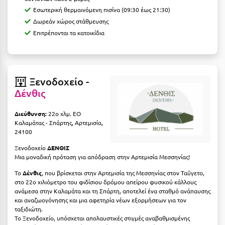
Λευκάδα
Εσωτερική θερμαινόμενη πισίνα (09:30 έως 21:30)
Λήμνος
Δωρεάν χώρος στάθμευσης
Επιτρέπονται τα κατοικίδια
Λίμνη Πλαστήρα
Λιτόχωρο
Λουτρά Πόζαρ
Ξενοδοχείο -
Δένθις
Λουτρά Υπάτης
Διεύθυνση:
22ο χλμ. ΕΟ
Λουτράκι
Καλαμάτας - Σπάρτης, Αρτεμισία,
24100
Λούτσα
Ξενοδοχείο
ΔΕΝΘΙΣ
Μια μοναδική πρόταση για απόδραση στην Αρτεμισία Μεσσηνίας!
Μ
Το
Δένθις
, που βρίσκεται στην Αρτεμισία της Μεσσηνίας στον Ταΰγετο,
Μάνη
στο 22ο χιλιόμετρο του φιδίσιου δρόμου απείρου φυσικού κάλλους
ανάμεσα στην Καλαμάτα και τη Σπάρτη, αποτελεί ένα σταθμό ανάπαυσης
και αναζωογόνησης και μια αφετηρία νέων εξορμήσεων για τον
Μαραθώνας Αττικής
ταξιδιώτη.
Το Ξενοδοχείο, υπόσχεται απολαυστικές στιγμές αναβαθμισμένης
Μαρώνεια