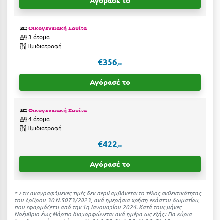
Αγόρασέ το
Καρδίτσα
Κάρπαθος
Οικογενειακή Σουίτα
3 άτομα
Καρπενήσι
Ημιδιατροφή
Κάρυστος
€356
,00
Κάσος
Αγόρασέ το
Κασσάνδρα
Οικογενειακή Σουίτα
Καστοριά
4 άτομα
Ημιδιατροφή
Κατερίνη
€422
,00
Κέα - Τζιά
Αγόρασέ το
Κερατέα
Κέρκυρα
* Στις αναγραφόμενες τιμές δεν περιλαμβάνεται το τέλος ανθεκτικότητας
του άρθρου 30 Ν.5073/2023, ανά ημερήσια χρήση εκάστου δωματίου,
Κεφαλονιά
που εφαρμόζεται από την 1η Ιανουαρίου 2024. Κατά τους μήνες
Νοέμβριο έως Μάρτιο διαμορφώνεται ανά ημέρα ως εξής : Για κύρια