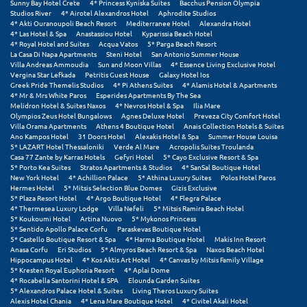
Sunny Bay Hotel Crete
4* Princess Kyniska Suites
Bacchus Pension Olympia
Studios River
4* Airotel Alexandros Hotel
Aphrodite Studios
4* Akti Ouranoupoli Beach Resort
Mediterranee Hotel
Alexandra Hotel
Ξυλόκαστρο
4* Las Hotel & Spa
Anastassiou Hotel
Kyparissia Beach Hotel
4* Royal Hotel and Suites
Acqua Vatos
5* Parga Beach Resort
La Casa Di Napa Apartments
Steni Hotel
San Antonio Summer House
Ο
Villa Andreas Ammoudia
Sun and Moon Villas
4* Essence Living Exclusive Hotel
Vergina Star Lefkada
Petritis Guest House
Galaxy Hotel Ios
Greek Pride Themelis Studios
4* Pi Athens Suites
4* Alamis Hotel & Apartments
Ορεινή Αρκαδία
4* Mr & Mrs White Paros
Esperides Apartments By The Sea
Melidron Hotel & Suites Naxos
4* Nevros Hotel & Spa
Ilia Mare
Ορεινή Ναυπακτία
Olympios Zeus Hotel Bungalows
Agnes Deluxe Hotel
Preveza City Comfort Hotel
Villa Orama Apartments
Athens 4 Boutique Hotel
Anais Collection Hotels & Suites
Ano Kampos Hotel
31 Doors Hotel
Alexakis Hotel & Spa
Summer House Louisa
Π
5* LAZART Hotel Thessaloniki
Verde Al Mare
Acropolis Suites Troulanda
Casa 77 Zante by Karras Hotels
Gefyri Hotel
5* Cayo Exclusive Resort & Spa
5* Porto Kea Suites
Stratos Apartments & Studios
4* SanSal Boutique Hotel
Πάλαιρος
New York Hotel
4* Achillion Palace
5* Athina Luxury Suites
Polos Hotel Paros
Hermes Hotel
5* Mitsis Selection Blue Domes
Gizis Exclusive
5* Plaza Resort Hotel
4* Argo Boutique Hotel
4* Flegra Palace
Παξοί
4* Thermesea Luxury Lodge
Villa Nefeli
5* Mitsis Ramira Beach Hotel
5* Koukoumi Hotel
Artina Nuovo
5* Mykonos Princess
Παραλία Κατερίνης
5* Sentido Apollo Palace Corfu
Paraskevas Boutique Hotel
5* Castello Boutique Resort & Spa
4* Harma Boutique Hotel
Makis Inn Resort
Anasa Corfu
Eri Studios
5* Almyros Beach Resort & Spa
Naxos Beach Hotel
Παραλία Λιτοχώρου
Hippocampus Hotel
4* Kos Aktis Art Hotel
4* Canvas by Mitsis Family Village
5* Kresten Royal Euphoria Resort
4* Aplai Dome
4* Rocabella Santorini Hotel & SPA
Elounda Garden Suites
Παράλιο Άστρος
5* Alexandros Palace Hotel & Suites
Living Theros Luxury Suites
Alexis Hotel Chania
4* Lena Mare Boutique Hotel
4* Civitel Akali Hotel