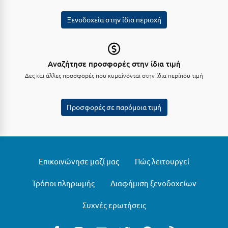
Λευκάδα
Ξενοδοχεία στην ίδια περιοχή
Λήμνος
Λίμνη Πλαστήρα
Λιτόχωρο
Αναζήτησε προσφορές στην ίδια τιμή
Δες και άλλες προσφορές που κυμαίνονται στην ίδια περίπου τιμή
Λουτρά Πόζαρ
Λουτρά Υπάτης
Προσφορές σε παρόμοια τιμή
Λουτράκι
Λούτσα
Επικοινώνησε μαζί μας
Πώς λειτουργεί
Μ
Τρόποι πληρωμής
Διαφήμιση ξενοδοχείων
Μάνη
Μαραθώνας Αττικής
Συχνές ερωτήσεις
Μαρώνεια