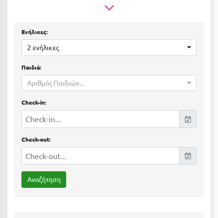
Ε
Ελάτη Αρκαδίας
Ενήλικες:
Ελληνικό Αρκαδίας
2 ενήλικες
Ελούντα Κρήτης
Παιδιά:
Ερέτρια
Αριθμός Παιδιών...
Ερμιόνη
Check-in:
Εύβοια
Ευρυτανία
Check-out:
Ζ
Ζαγοροχώρια
Ζάκυνθος