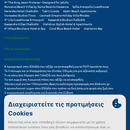
Πόρος
4* The King Jason Protaras – Designed for adults
Romanos Beach Villas by Xenia Resorts Messenia
Sofia Areopolis Guesthouse
Nereides Hotel Chalkidiki
Taki's Guests
Kastri Beach Apartments
Πόρτο Χέλι
Voreades Studios Tinos
Gennadi Dreams Holiday Villa Rhodes
4* Lila Guesthouse Ermoupoli
Kassandra Studios Chalkidiki
Kassandra Villas Chalkidiki
Melidron Stylish Hotel & Apartments
Πρέβεζα
4* Alleys Boutique Hotel & Spa
Coral Blue Beach Hotel
Aianteion Bay
Πύλος
Όλα τα ξενοδοχεία
Πύργος
Όλοι οι προορισμοί
ΔΙΑΒΑΣΤΕ ΣΤΟ BLOG ΜΑΣ
Ρ
8 προορισμοί στην Ελλάδα που αξίζει να επισκεφθείς για τα ΠΟΠ προϊόντα τους
Το Λιτόχωρο και οι Καταρράκτες του Ενιπέα: Οδηγός για μια αξέχαστη εκδρομή
Ρέθυμνο
Τι να κάνω ένα 3ήμερο στο Γαλαξίδι και τους Δελφούς
Τα τοπ χωριά στη Λακωνική Μάνη που αξίζει να επισκεφθείς
Ψάχνεις νησί για τον 15Αύγουστο; Βρες τις καλύτερες προσφορές στο Ekdromi.gr
Ρίο
4 αρχαιολογικοί χώροι στην Ελλάδα που πρέπει να δεις έστω μία φορά στη ζωή σου
3 οικογενειακά καταλύματα για διακοπές στα Σύβοτα
Ρόδος
Τα 11 καλύτερα καλοκαιρινά resorts στην Ελλάδα
7 μικρά ελληνικά νησιά για αξέχαστες καλοκαιρινές διακοπές
5+1 ινσταγκραμικές παραλίες στην Ελλάδα που αξίζουν μια θέση στο feed σου
Σ
Συχνές Ερωτήσεις (FAQs) για Ξενοδοχεία
Σαλαμίνα