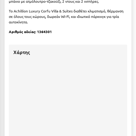
μπάνιο με ατμόλουτρο-τζακούζι, 2 ντους και 2 νιπτήρες.
Κοζάνη
Το Achillion Luxury Corfu Villa & Suites διαθέτει κλιματισμό, θέρμανση
Κοκκώνι Κορινθίας
σε όλους τους χώρους, δωρεάν Wi-Fi, και ιδιωτικό πάρκινγκ για τρία
αυτοκίνητα.
Κομοτηνή
Αριθμός αδείας: 1364301
Κόνιτσα
Κόρινθος
Χάρτης
Κορώνη
Κουρούτα Ηλείας
Κουφονήσια
Κρήτη
Κρουαζιέρες
Κύθηρα
Κυλλήνη