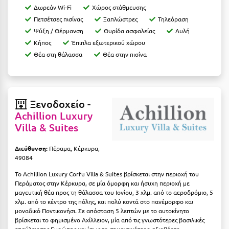
Δωρεάν Wi-Fi
Χώρος στάθμευσης
Ιωάννινα
Πετσέτσες πισίνας
Ξαπλώστρες
Τηλεόραση
Ψύξη / Θέρμανση
Θυρίδα ασφαλείας
Αυλή
Κ
Κήπος
Έπιπλα εξωτερικού χώρου
Θέα στη θάλασσα
Θέα στην πισίνα
Καβάλα
Καλάβρυτα
Καλαμάτα
Ξενοδοχείο -
Achillion Luxury
Κάλαμος
Villa & Suites
Καλαμπάκα
Διεύθυνση:
Πέραμα, Κέρκυρα,
Κάλυμνος
49084
Καμένα Βούρλα
Το Achillion Luxury Corfu Villa & Suites βρίσκεται στην περιοχή του
Περάματος στην Κέρκυρα, σε μία όμορφη και ήσυχη περιοχή με
Καρδάμαινα
μαγευτική θέα προς τη θάλασσα του Ιονίου, 3 χλμ. από το αεροδρόμιο, 5
χλμ. από το κέντρο της πόλης, και πολύ κοντά στο πανέμορφο και
μοναδικό Ποντικονήσι. Σε απόσταση 5 λεπτών με το αυτοκίνητο
Καρδαμύλη
βρίσκεται το φημισμένο Αχίλλειον, μία από τις γνωστότερες βασιλικές
επαύλεις της Ευρώπης και ίσως το σημαντικότερο αξιοθέατο -