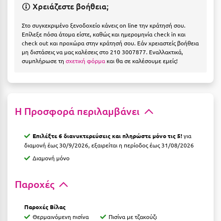
Η
Χρειάζεστε βοήθεια;
Στο συγκεκριμένο ξενοδοχείο κάνεις on line την κράτησή σου.
Ηλεία
Επίλεξε πόσα άτομα είστε, καθώς και ημερομηνία check in και
check out και προχώρα στην κράτησή σου. Εάν χρειαστείς βοήθεια
Ηράκλειο
μη διστάσεις να μας καλέσεις στο 210 3007877. Εναλλακτικά,
συμπλήρωσε τη
σχετική φόρμα
και θα σε καλέσουμε εμείς!
Θ
Θάσος
Η Προσφορά περιλαμβάνει
Θεσσαλονίκη
Ι
Επιλέξτε 6 διανυκτερεύσεις και πληρώστε μόνο τις 5!
για
διαμονή έως 30/9/2026, εξαιρείται η περίοδος έως 31/08/2026
Ιεράπετρα
Διαμονή μόνο
Ιθάκη
Παροχές
Ικαρία
Παροχές Βίλας
Ίος
Θερμαινόμενη πισίνα
Πισίνα με τζακούζι