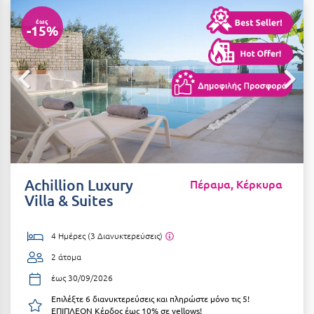
Αιδηψός
ΤΎΠΟΣ ΔΙΑΤΡΟΦΉΣ
έως
-15%
Διαμονή Μόνο
Αλεξανδρούπολη
Πρωινό
Αλισσός Αχαΐας
Ημιδιατροφή
Αλόννησος
Ημιδιατροφή + Ποτά
Αμαλιάδα
Πλήρης Διατροφή
Αμάρυνθος
All Inclusive
Αμοργός
Achillion Luxury
Πέραμα, Κέρκυρα
Ένα Γεύμα
Villa & Suites
Αμφίκλεια
Δύο Γεύματα + Ποτά
Ανάβυσσος
4 Ημέρες (3 Διανυκτερεύσεις)
Άνδρος
2 άτομα
ΤΎΠΟΣ ΚΑΤΑΛΎΜΑΤΟΣ
Αντίπαρος
έως 30/09/2026
Ξενοδοχεία 1 Αστέρι
Επιλέξτε 6 διανυκτερεύσεις και πληρώστε μόνο τις 5!
Αράχωβα
Ξενοδοχεία 2 Αστέρων
ΕΠΙΠΛΕΟΝ Κέρδος έως 10% σε yellows!