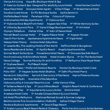
Πάργα
Mariya Art Living
Aqua Blu Boutique Hotel & Spa
5* Asterion Suites & Spa - Designed for adults by Louis Hotels
Hotel Kontes Comfort
Aqua Mare Hotel
Dionysos Hotel Agistri
Villea Village
4* Strada Marina Hotel
Παρνασσός
Douskos Guest House
En Plo Boutique Suites
Apikia Santorini
Molfetta Beach Hotel
Penelope Villas
Colours of Mykonos
Πάρος
Andromaches Holiday Apartments
5* Mykonos Soul
5* Mykonos Dove Beachfront Hotel
Aegean Sea Villas
4* White Harmony Suites
4* Lithos by Spyros & Flora
5* Varos Village Boutique Hotel
4* Art Hotel
Πάτμος
Olympic Palladium
Melissi Villas
4* Astir of Naxos Hotel
Petradi Beach Lounge Hotel
5* Eagles Palace Hotel
4* Aegean Houses
Πάτρα
Casa Di Fiori Suites
Ippokampos Apartments Naxos
4* Vigla Hotel
Halepa Hotel Chania
Iniohos Hotel Zakynthos
5* Lesante Blu, The Leading Hotels of the World
Delfinia Hotel & Bungalows
Παύλιανη
Xenia Residences & Suites
4* Apollo Resort
Angela Apartments Kos
Sunrise Beach Suites Syros
Iliovasilema Hotel Naxos
4* Dionysos Sea Side Resort
Πειραιάς
Mrs Armelina by Mr&Mrs White Hotels
Hotel Ariadne Skyros
4* On The Rocks Hotel
Naxos Cottage
Sunrise Paros by Mr and Mrs White
5* Rethymno Mare Royal Hotel
4* Orpheas Resort
Porfi Beach Hotel
Πελοπόννησος
5* Lesante Classic – Preferred Hotels & Resorts
Menta City Boutique Hotel Crete
Polis 1907
5* Aegean Suites Hotel Skiathos
4* Dafni Plus Hotel Pieria
Πήλιο
Karras Livin Zakynthos
Apricot & Sea Luxury Villas Naxos
Aspros Potamos Houses
Summer Bed Nydri
Anemelia Villa Zakynthos
Mykonos Lolita, A Grecotel Resort to Live
Little Venice Villas
Πιερία
4* Sofianna Resort & Spa
4* Louis Althea Beach
Dolphin Resort Hotel & Conference
Zante Vista Villas
4* Aqua Serenity Luxury Suites
Dimitra Hotel
Πλαταμώνας
Anastasia Hotel Crete
5* Amada Colossos Resort by Louis Hotels
Ink Hotel Phos Rethymno
Abelonas Retreat Sunset & Sunrise Lodgings
Belohorizonte Fine Accommodation Chalkidiki
Aphea Village Chania
Πλύτρα Λακωνίας
Pandora Studios & Apartments
4* Zeus Village Resort
5* Avaton Luxury Beach Resort Relais & Chateaux
Porto Vecchio Luxury Suites Spetses