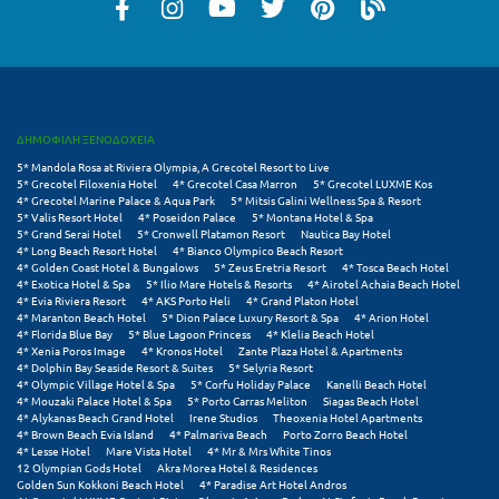
Μεθώνη
Μεσολόγγι
Μεσσηνία
ΔΗΜΟΦΙΛΗ ΞΕΝΟΔΟΧΕΙΑ
Μετέωρα
5* Mandola Rosa at Riviera Olympia, A Grecotel Resort to Live
5* Grecotel Filoxenia Hotel
4* Grecotel Casa Marron
5* Grecotel LUXME Kos
Μέτσοβο
4* Grecotel Marine Palace & Aqua Park
5* Mitsis Galini Wellness Spa & Resort
5* Valis Resort Hotel
4* Poseidon Palace
5* Montana Hotel & Spa
5* Grand Serai Hotel
5* Cronwell Platamon Resort
Nautica Bay Hotel
Μήλος
4* Long Beach Resort Hotel
4* Bianco Olympico Beach Resort
4* Golden Coast Hotel & Bungalows
5* Zeus Eretria Resort
4* Tosca Beach Hotel
Μονεμβασιά
4* Exotica Hotel & Spa
5* Ilio Mare Hotels & Resorts
4* Airotel Achaia Beach Hotel
4* Evia Riviera Resort
4* AKS Porto Heli
4* Grand Platon Hotel
4* Maranton Beach Hotel
5* Dion Palace Luxury Resort & Spa
4* Arion Hotel
Μουζάκι
4* Florida Blue Bay
5* Blue Lagoon Princess
4* Klelia Beach Hotel
4* Xenia Poros Image
4* Kronos Hotel
Zante Plaza Hotel & Apartments
4* Dolphin Bay Seaside Resort & Suites
5* Selyria Resort
Μπαλί Κρήτης
4* Olympic Village Hotel & Spa
5* Corfu Holiday Palace
Kanelli Beach Hotel
4* Mouzaki Palace Hotel & Spa
5* Porto Carras Meliton
Siagas Beach Hotel
Μπάνσκο
4* Alykanas Beach Grand Hotel
Irene Studios
Theoxenia Hotel Apartments
4* Brown Beach Evia Island
4* Palmariva Beach
Porto Zorro Beach Hotel
4* Lesse Hotel
Mare Vista Hotel
4* Mr & Mrs White Tinos
Μπούκα Μεσσηνίας
12 Olympian Gods Hotel
Akra Morea Hotel & Residences
Golden Sun Kokkoni Beach Hotel
4* Paradise Art Hotel Andros
Μύκονος