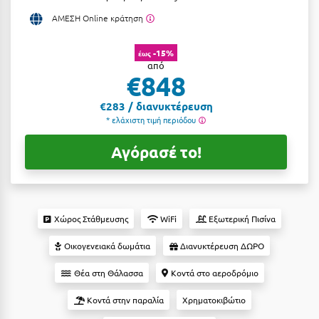
Αργολίδα
ΑΜΕΣΗ Online κράτηση
Ξενοδοχεία 3 Αστέρων
Αριδαία
Ξενοδοχεία 4 Αστέρων
-15%
έως
από
Αρκαδία
Ξενοδοχεία 5 Αστέρων
€848
Αρκίτσα
Βίλες
€283 / διανυκτέρευση
* ελάχιστη τιμή περιόδου
Αρτέμιδα
Κρουαζιέρες
Αγόρασέ το!
Αρχαία Ολυμπία
Ενοικιαζόμενα Δωμάτια
Αστυπάλαια
Διαμερίσματα
Αττική
Studios
Χώρος Στάθμευσης
WiFi
Εξωτερική Πισίνα
Αχαΐα
Boutique Hotels
Οικογενειακά δωμάτια
Διανυκτέρευση ΔΩΡΟ
Ξενώνες
Β
Θέα στη Θάλασσα
Κοντά στο αεροδρόμιο
Camping
Βansko
Κοντά στην παραλία
Χρηματοκιβώτιο