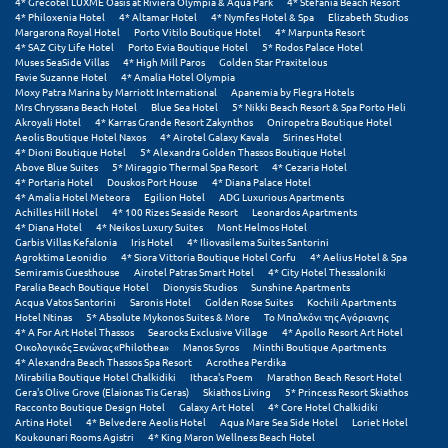
4* Grecotel LUXME Oasis at Riviera Olympia & Aqua Park
4* Stefania Beach Resort
4* Philoxenia Hotel
4* Altamar Hotel
4* Nymfes Hotel & Spa
Elizabeth Studios
Margarona Royal Hotel
Porto Vitilo Boutique Hotel
4* Marpunta Resort
Μυστράς
4* SAZ City Life Hotel
Porto Evia Boutique Hotel
5* Rodos Palace Hotel
Muses SeaSide Villas
4* High Mill Paros
Golden Star Praxitelous
Μυτιλήνη
Favie Suzanne Hotel
4* Amalia Hotel Olympia
Moxy Patra Marina by Marriott International
Apanemia by Flegra Hotels
Mrs Chryssana Beach Hotel
Blue Sea Hotel
5* Nikki Beach Resort & Spa Porto Heli
Ν
Akroyali Hotel
4* Karras Grande Resort Zakynthos
Oniropetra Boutique Hotel
Aeolis Boutique Hotel Naxos
4* Airotel Galaxy Kavala
Sirines Hotel
4* Dioni Boutique Hotel
5* Alexandra Golden Thassos Boutique Hotel
Νάξος
Above Blue Suites
5* Miraggio Thermal Spa Resort
4* Cezaria Hotel
4* Portaria Hotel
Douskos Port House
4* Diana Palace Hotel
4* Amalia Hotel Meteora
Egilion Hotel
ADG Luxurious Apartments
Νάουσα
Achilles Hill Hotel
4* 100 Rizes Seaside Resort
Leonardos Apartments
4* Diana Hotel
4* Neikos Luxury Suites
Mont Helmos Hotel
Ναυπακτία
Garbis Villas Kefalonia
Iris Hotel
4* Iliovasilema Suites Santorini
Agroktima Leonidio
4* Siora Vittoria Boutique Hotel Corfu
4* Aelius Hotel & Spa
Semiramis Guesthouse
Airotel Patras Smart Hotel
4* City Hotel Thessaloniki
Ναύπλιο
Paralia Beach Boutique Hotel
Dionysis Studios
Sunshine Apartments
Acqua Vatos Santorini
Saronis Hotel
Golden Rose Suites
Kochili Apartments
Νέα Μάκρη
Hotel Ntinas
5* Absolute Mykonos Suites & More
Το Μπαλκόνι της Αγόριανης
4* A For Art Hotel Thassos
Searocks Exclusive Village
4* Apollo Resort Art Hotel
Οικολογικός Ξενώνας «Philothea»
Manos Syros
Minthi Boutique Apartments
Νέα Στύρα Εύβοιας
4* Alexandra Beach Thassos Spa Resort
Acrothea Perdika
Mirabilia Boutique Hotel Chalkidiki
Ithaca's Poem
Marathon Beach Resort Hotel
Νέοι Πόροι Πιερίας
Gera's Olive Grove (Elaionas Tis Geras)
Skiathos Living
5* Princess Resort Skiathos
Racconto Boutique Design Hotel
Galaxy Art Hotel
4* Core Hotel Chalkidiki
Artina Hotel
4* Belvedere Aeolis Hotel
Aqua Mare Sea Side Hotel
Loriet Hotel
Koukounari Rooms Agistri
4* King Maron Wellness Beach Hotel
Ξ