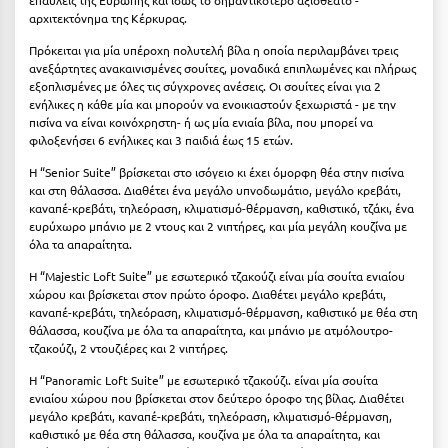
Καρδίτσα
αρχιτεκτόνημα της Κέρκυρας.
Κάρπαθος
Πρόκειται για μία υπέροχη πολυτελή βίλα η οποία περιλαμβάνει τρεις
ανεξάρτητες ανακαινισμένες σουίτες, μοναδικά επιπλωμένες και πλήρως
Καρπενήσι
εξοπλισμένες με όλες τις σύγχρονες ανέσεις. Οι σουίτες είναι για 2
ενήλικες η κάθε μία και μπορούν να ενοικιαστούν ξεχωριστά - με την
Κάρυστος
πισίνα να είναι κοινόχρηστη- ή ως μία ενιαία βίλα, που μπορεί να
φιλοξενήσει 6 ενήλικες και 3 παιδιά έως 15 ετών.
Κάσος
Η “Senior Suite” βρίσκεται στο ισόγειο κι έχει όμορφη θέα στην πισίνα
και στη θάλασσα. Διαθέτει ένα μεγάλο υπνοδωμάτιο, μεγάλο κρεβάτι,
Κασσάνδρα
καναπέ-κρεβάτι, τηλεόραση, κλιματισμό-θέρμανση, καθιστικό, τζάκι, ένα
ευρύχωρο μπάνιο με 2 ντους και 2 νιπτήρες, και μία μεγάλη κουζίνα με
Καστοριά
όλα τα απαραίτητα.
Κατερίνη
Η “Majestic Loft Suite” με εσωτερικό τζακούζι είναι μία σουίτα ενιαίου
χώρου και βρίσκεται στον πρώτο όροφο. Διαθέτει μεγάλο κρεβάτι,
Κέα - Τζιά
καναπέ-κρεβάτι, τηλεόραση, κλιματισμό-θέρμανση, καθιστικό με θέα στη
θάλασσα, κουζίνα με όλα τα απαραίτητα, και μπάνιο με ατμόλουτρο-
Κερατέα
τζακούζι, 2 ντουζιέρες και 2 νιπτήρες.
Η “Panoramic Loft Suite” με εσωτερικό τζακούζι. είναι μία σουίτα
Κέρκυρα
ενιαίου χώρου που βρίσκεται στον δεύτερο όροφο της βίλας. Διαθέτει
μεγάλο κρεβάτι, καναπέ-κρεβάτι, τηλεόραση, κλιματισμό-θέρμανση,
Κεφαλονιά
καθιστικό με θέα στη θάλασσα, κουζίνα με όλα τα απαραίτητα, και