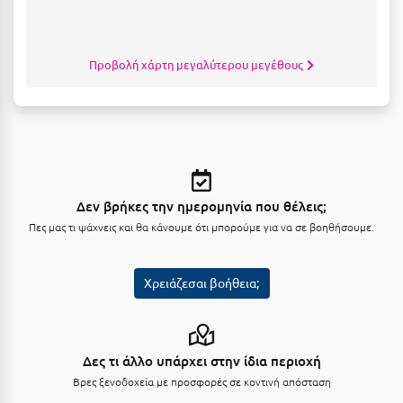
Κύμη Ευβοίας
Κυπαρισσία
Προβολή χάρτη μεγαλύτερου μεγέθους
Κύπρος
Κως
Λ
Λαγκάδια
Δεν βρήκες την ημερομηνία που θέλεις;
Πες μας τι ψάχνεις και θα κάνουμε ότι μπορούμε για να σε βοηθήσουμε.
Λακόπετρα Αχαΐας
Λακωνία
Χρειάζεσαι βοήθεια;
Λασίθι
Λεπτοκαρυά
Δες τι άλλο υπάρχει στην ίδια περιοχή
Λέσβος
Βρες ξενοδοχεία με προσφορές σε κοντινή απόσταση