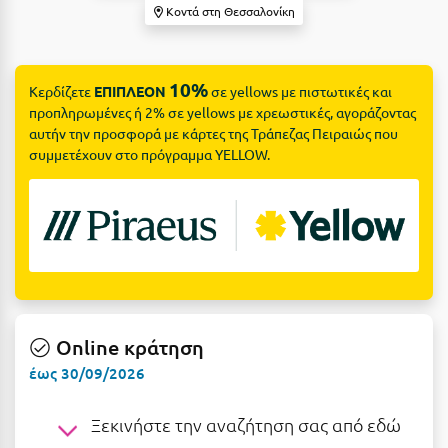
Suites
Βόλος
Κοντά στη Θεσσαλονίκη
Βραχάτι Κορινθίας
Βυτίνα
10%
Κερδίζετε
ΕΠΙΠΛΕΟΝ
σε yellows με πιστωτικές και
Δες όλες τις προσφορές
προπληρωμένες ή 2% σε yellows με χρεωστικές, αγοράζοντας
αυτήν την προσφορά με κάρτες της Τράπεζας Πειραιώς που
Γ
Δες όλα τα πακέτα διακοπών
συμμετέχουν στο πρόγραμμα YELLOW.
Γαλαξiδι
Γλυφάδα
Γρεβενά
Γύθειο
Δ
Online κράτηση
έως 30/09/2026
Δελφοί
Διακοπτό
Ξεκινήστε την αναζήτηση σας από εδώ