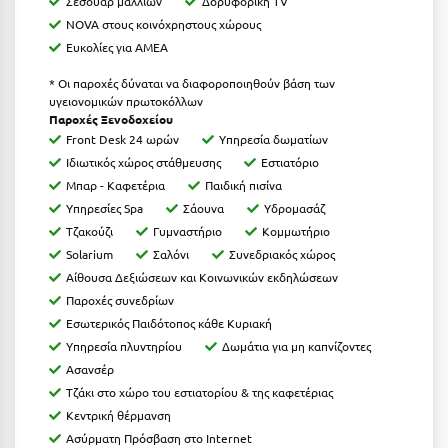
Σεσουάρ μαλλιών
Δορυφορική TV
Λευκάδα
NOVA στους κοινόχρηστους χώρους
Λήμνος
Ευκολίες για ΑΜΕΑ
Λίμνη Πλαστήρα
* Οι παροχές δύναται να διαφοροποιηθούν βάση των
υγειονομικών πρωτοκόλλων
Λιτόχωρο
Παροχές Ξενοδοχείου
Front Desk 24 ωρών
Υπηρεσία δωματίων
Λουτρά Πόζαρ
Ιδιωτικός χώρος στάθμευσης
Εστιατόριο
Μπαρ - Καφετέρια
Παιδική πισίνα
Λουτρά Υπάτης
Υπηρεσίες Spa
Σάουνα
Yδρομασάζ
Λουτράκι
Τζακούζι
Γυμναστήριο
Κομμωτήριο
Solarium
Σαλόνι
Συνεδριακός χώρος
Λούτσα
Αίθουσα Δεξιώσεων και Κοινωνικών εκδηλώσεων
Παροχές συνεδρίων
Μ
Εσωτερικός Παιδότοπος κάθε Κυριακή
Υπηρεσία πλυντηρίου
Δωμάτια για μη καπνίζοντες
Μάνη
Ασανσέρ
Τζάκι στο χώρο του εστιατορίου & της καφετέριας
Μαραθώνας Αττικής
Κεντρική θέρμανση
Μαρώνεια
Ασύρματη Πρόσβαση στο Internet