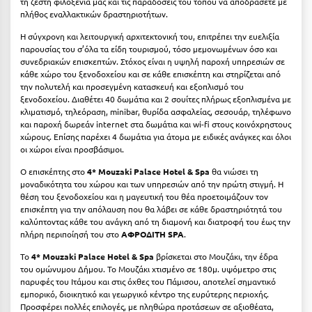
τη ζεστή φιλοξενία μας και τις παραδόσεις του τόπου να αποδράσετε με
πλήθος εναλλακτικών δραστηριοτήτων.
Μυστράς
Η σύγχρονη και λειτουργική αρχιτεκτονική του, επιτρέπει την ευελιξία
παρουσίας του σ’όλα τα είδη τουρισμού, τόσο μεμονωμένων όσο και
Μυτιλήνη
συνεδριακών επισκεπτών. Στόχος είναι η υψηλή παροχή υπηρεσιών σε
κάθε χώρο του ξενοδοχείου και σε κάθε επισκέπτη και στηρίζεται από
Ν
την πολυτελή και προσεγμένη κατασκευή και εξοπλισμό του
ξενοδοχείου. Διαθέτει 40 δωμάτια και 2 σουίτες πλήρως εξοπλισμένα με
κλιματισμό, τηλεόραση, minibar, θυρίδα ασφαλείας, σεσουάρ, τηλέφωνο
Νάξος
και παροχή δωρεάν internet στα δωμάτια και wi-fi στους κοινόχρηστους
χώρους. Επίσης παρέχει 4 δωμάτια για άτομα με ειδικές ανάγκες και όλοι
Νάουσα
οι χώροι είναι προσβάσιμοι.
Ναυπακτία
Ο επισκέπτης στο
4* Mouzaki Palace Hotel & Spa
θα νιώσει τη
μοναδικότητα του χώρου και των υπηρεσιών από την πρώτη στιγμή. Η
Ναύπλιο
θέση του ξενοδοχείου και η μαγευτική του θέα προετοιμάζουν τον
επισκέπτη για την απόλαυση που θα λάβει σε κάθε δραστηριότητά του
Νέα Μάκρη
καλύπτοντας κάθε του ανάγκη από τη διαμονή και διατροφή του έως την
πλήρη περιποίησή του στο
ΑΦΡΟΔΙΤΗ SPA
.
Νέα Στύρα Εύβοιας
Το
4* Mouzaki Palace Hotel & Spa
βρίσκεται στο Μουζάκι, την έδρα
του ομώνυμου Δήμου. Το Μουζάκι χτισμένο σε 180μ. υψόμετρο στις
Νέοι Πόροι Πιερίας
παρυφές του Ιτάμου και στις όχθες του Πάμισου, αποτελεί σημαντικό
εμπορικό, διοικητικό και γεωργικό κέντρο της ευρύτερης περιοχής.
Ξ
Προσφέρει πολλές επιλογές, με πληθώρα προτάσεων σε αξιοθέατα,