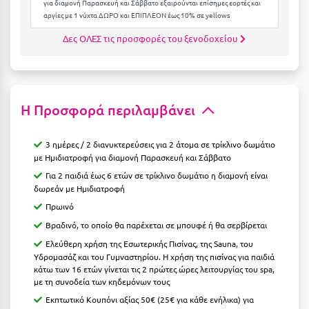
για διαμονή Παρασκευή και Σάββατο εξαιρούνται επίσημες εορτές και
Κοζάνη
αργίες με 1 νύχτα ΔΩΡΟ και ΕΠΙΠΛΕΟΝ έως 10% σε yellows
Κοκκώνι Κορινθίας
Δες ΟΛΕΣ τις προσφορές του ξενοδοχείου
Κομοτηνή
Κόνιτσα
Η Προσφορά περιλαμβάνει
Κόρινθος
Κορώνη
3 ημέρες / 2 διανυκτερεύσεις για 2 άτομα σε τρίκλινο δωμάτιο
με Ημιδιατροφή για διαμονή Παρασκευή και Σάββατο
Κουρούτα Ηλείας
Για 2 παιδιά έως 6 ετών σε τρίκλινο δωμάτιο η διαμονή είναι
δωρεάν με Ημιδιατροφή
Κουφονήσια
Πρωινό
Κρήτη
Βραδινό, το οποίο θα παρέχεται σε μπουφέ ή θα σερβίρεται
Κρουαζιέρες
Ελεύθερη χρήση της Εσωτερικής Πισίνας, της Sauna, του
Υδρομασάζ και του Γυμναστηρίου. Η χρήση της πισίνας για παιδιά
Κύθηρα
κάτω των 16 ετών γίνεται τις 2 πρώτες ώρες λειτουργίας του spa,
με τη συνοδεία των κηδεμόνων τους
Κυλλήνη
Εκπτωτικό Κουπόνι αξίας 50€ (25€ για κάθε ενήλικα) για