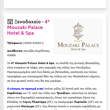
Μεθώνη
Μεσολόγγι
Ξενοδοχείο -
4*
Μεσσηνία
Mouzaki Palace
Hotel & Spa
Μετέωρα
Τηλέφωνο:
24450 43450-2
Μέτσοβο
Διεύθυνση:
Μουζάκι Καρδίτσας,
Μήλος
43060
Μονεμβασιά
Το
4* Mouzaki Palace Hotel & Spa
, το στολίδι της Δυτικής Θεσσαλίας,
είναι χτισμένο σε λόφο, στις παρυφές της πόλης του Μουζακίου.
Περιτριγυρισμένο από ένα δάσος με βελανιδιές, καστανιές και πεύκα
Μουζάκι
προσφέρει μια πανοραμική θέα της πόλης και του Θεσσαλικού κάμπου,
σε ένα φυσικό τοπίο που θα σας μαγέψει.
Μπαλί Κρήτης
Ο κόσμος το προτιμά γιατί
απέχει μόλις 20 λεπτά από την πόλη της
Μπάνσκο
Καρδίτσας
και 15' από την πόλη των
Τρικάλων
, κάνοντας το κέντρο
στους πιο δημοφιλείς προορισμούς, όπως την ωραιότερη λίμνη της
Μπούκα Μεσσηνίας
Ελλάδας τη
Λίμνη Πλαστήρα
(20'), το πανέμορφο
Περτούλι
(20') και τα
μαγευτικά
Μετέωρα
(35'). Σας δίνεται λοιπόν η ευκαιρία παράλληλα με
Μύκονος