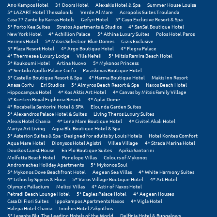
Φοινικούντα
Ano Kampos Hotel
31 Doors Hotel
Alexakis Hotel & Spa
Summer House Louisa
5* LAZART Hotel Thessaloniki
Verde Al Mare
Acropolis Suites Troulanda
Casa 77 Zante by Karras Hotels
Gefyri Hotel
5* Cayo Exclusive Resort & Spa
Χ
5* Porto Kea Suites
Stratos Apartments & Studios
4* SanSal Boutique Hotel
New York Hotel
4* Achillion Palace
5* Athina Luxury Suites
Polos Hotel Paros
Hermes Hotel
5* Mitsis Selection Blue Domes
Gizis Exclusive
Χαλκίδα
5* Plaza Resort Hotel
4* Argo Boutique Hotel
4* Flegra Palace
4* Thermesea Luxury Lodge
Villa Nefeli
5* Mitsis Ramira Beach Hotel
5* Koukoumi Hotel
Artina Nuovo
5* Mykonos Princess
Χαλκιδική
5* Sentido Apollo Palace Corfu
Paraskevas Boutique Hotel
5* Castello Boutique Resort & Spa
4* Harma Boutique Hotel
Makis Inn Resort
Χανιά
Anasa Corfu
Eri Studios
5* Almyros Beach Resort & Spa
Naxos Beach Hotel
Hippocampus Hotel
4* Kos Aktis Art Hotel
4* Canvas by Mitsis Family Village
5* Kresten Royal Euphoria Resort
4* Aplai Dome
Χερσόνησος
4* Rocabella Santorini Hotel & SPA
Elounda Garden Suites
5* Alexandros Palace Hotel & Suites
Living Theros Luxury Suites
Χερσόνησος Άθως
Alexis Hotel Chania
4* Lena Mare Boutique Hotel
4* Civitel Akali Hotel
Mariya Art Living
Aqua Blu Boutique Hotel & Spa
5* Asterion Suites & Spa - Designed for adults by Louis Hotels
Hotel Kontes Comfort
Χίος
Aqua Mare Hotel
Dionysos Hotel Agistri
Villea Village
4* Strada Marina Hotel
Douskos Guest House
En Plo Boutique Suites
Apikia Santorini
Molfetta Beach Hotel
Penelope Villas
Colours of Mykonos
Χράνοι Μεσσηνίας
Andromaches Holiday Apartments
5* Mykonos Soul
5* Mykonos Dove Beachfront Hotel
Aegean Sea Villas
4* White Harmony Suites
4* Lithos by Spyros & Flora
5* Varos Village Boutique Hotel
4* Art Hotel
Ψ
Olympic Palladium
Melissi Villas
4* Astir of Naxos Hotel
Petradi Beach Lounge Hotel
5* Eagles Palace Hotel
4* Aegean Houses
Casa Di Fiori Suites
Ippokampos Apartments Naxos
4* Vigla Hotel
Ψαθόπυργος
Halepa Hotel Chania
Iniohos Hotel Zakynthos
5* Lesante Blu, The Leading Hotels of the World
Delfinia Hotel & Bungalows