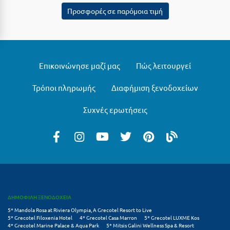
Σαμοθράκη
Προσφορές σε παρόμοια τιμή
Σάμος
Σαντορίνη
Σέριφος
Επικοινώνησε μαζί μας
Πώς λειτουργεί
Σέρρες
Τρόποι πληρωμής
Διαφήμιση ξενοδοχείων
Σιθωνία
Συχνές ερωτήσεις
Σίκινος
Σίφνος
Σκαφιδιά Ηλείας
Σκιάθος
ΔΗΜΟΦΙΛΗ ΞΕΝΟΔΟΧΕΙΑ
Σκόπελος
5* Mandola Rosa at Riviera Olympia, A Grecotel Resort to Live
5* Grecotel Filoxenia Hotel
4* Grecotel Casa Marron
5* Grecotel LUXME Kos
Σκύρος
4* Grecotel Marine Palace & Aqua Park
5* Mitsis Galini Wellness Spa & Resort