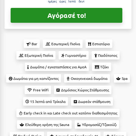
Suites
ημέρες
ώρες
λεπτά
δευτ
Βόλος
Αγόρασέ το!
Βραχάτι Κορινθίας
Βυτίνα
Δες όλες τις προσφορές
Γ
Δες όλα τα πακέτα διακοπών
Bar
Εσωτερική Πισίνα
Εστιατόριο
Γαλαξiδι
Εξωτερική Πισίνα
Γυμναστήριο
Παιδότοπος
Γλυφάδα
Δωμάτια / εγκαταστάσεις για ΑμεΑ
Τζάκι
Γρεβενά
Δωμάτια για μη καπνίζοντες
Οικογενειακά δωμάτια
Spa
Γύθειο
Free WiFi
Δημόσιος Χώρος Στάθμευσης
15 λεπτά από Τρίκαλα
Δωρεάν στάθμευση
Δ
Early check in και Late check out κατόπιν διαθεσιμότητας
Δελφοί
Ελεύθερη χρήση της Sauna
Υδρομασάζ/Τζακούζι
Διακοπτό