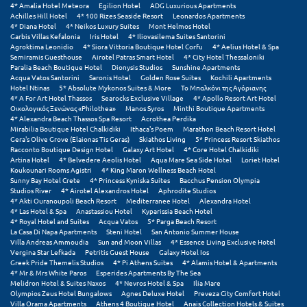
Τολό
4* Amalia Hotel Meteora
Egilion Hotel
ADG Luxurious Apartments
Achilles Hill Hotel
4* 100 Rizes Seaside Resort
Leonardos Apartments
4* Diana Hotel
4* Neikos Luxury Suites
Mont Helmos Hotel
Τριζόνια Φωκίδος
Garbis Villas Kefalonia
Iris Hotel
4* Iliovasilema Suites Santorini
Agroktima Leonidio
4* Siora Vittoria Boutique Hotel Corfu
4* Aelius Hotel & Spa
Τρίκαλα
Semiramis Guesthouse
Airotel Patras Smart Hotel
4* City Hotel Thessaloniki
Paralia Beach Boutique Hotel
Dionysis Studios
Sunshine Apartments
Acqua Vatos Santorini
Saronis Hotel
Golden Rose Suites
Kochili Apartments
Τρίκαλα Κορινθίας
Hotel Ntinas
5* Absolute Mykonos Suites & More
Το Μπαλκόνι της Αγόριανης
4* A For Art Hotel Thassos
Searocks Exclusive Village
4* Apollo Resort Art Hotel
Τρίπολη
Οικολογικός Ξενώνας «Philothea»
Manos Syros
Minthi Boutique Apartments
4* Alexandra Beach Thassos Spa Resort
Acrothea Perdika
Mirabilia Boutique Hotel Chalkidiki
Ithaca's Poem
Marathon Beach Resort Hotel
Τυρός
Gera's Olive Grove (Elaionas Tis Geras)
Skiathos Living
5* Princess Resort Skiathos
Racconto Boutique Design Hotel
Galaxy Art Hotel
4* Core Hotel Chalkidiki
Artina Hotel
4* Belvedere Aeolis Hotel
Aqua Mare Sea Side Hotel
Loriet Hotel
Υ
Koukounari Rooms Agistri
4* King Maron Wellness Beach Hotel
Sunny Bay Hotel Crete
4* Princess Kyniska Suites
Bacchus Pension Olympia
Studios River
4* Airotel Alexandros Hotel
Aphrodite Studios
Ύδρα
4* Akti Ouranoupoli Beach Resort
Mediterranee Hotel
Alexandra Hotel
4* Las Hotel & Spa
Anastassiou Hotel
Kyparissia Beach Hotel
4* Royal Hotel and Suites
Acqua Vatos
5* Parga Beach Resort
Φ
La Casa Di Napa Apartments
Steni Hotel
San Antonio Summer House
Villa Andreas Ammoudia
Sun and Moon Villas
4* Essence Living Exclusive Hotel
Vergina Star Lefkada
Petritis Guest House
Galaxy Hotel Ios
Φιλιατρά Μεσσηνίας
Greek Pride Themelis Studios
4* Pi Athens Suites
4* Alamis Hotel & Apartments
4* Mr & Mrs White Paros
Esperides Apartments By The Sea
Melidron Hotel & Suites Naxos
4* Nevros Hotel & Spa
Ilia Mare
Φλώρινα
Olympios Zeus Hotel Bungalows
Agnes Deluxe Hotel
Preveza City Comfort Hotel
Villa Orama Apartments
Athens 4 Boutique Hotel
Anais Collection Hotels & Suites