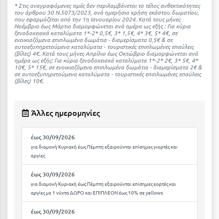
Καρδίτσα
* Στις αναγραφόμενες τιμές δεν περιλαμβάνεται το τέλος ανθεκτικότητας
του άρθρου 30 Ν.5073/2023, ανά ημερήσια χρήση εκάστου δωματίου,
που εφαρμόζεται από την 1η Ιανουαρίου 2024. Κατά τους μήνες
Κάρπαθος
Νοέμβριο έως Μάρτιο διαμορφώνεται ανά ημέρα ως εξής : Για κύρια
ξενοδοχειακά καταλύματα 1*-2* 0,5€, 3* 1,5€, 4* 3€, 5* 4€, σε
Καρπενήσι
ενοικιαζόμενα επιπλωμένα δωμάτια - διαμερίσματα 0,5€ & σε
αυτοεξυπηρετούμενα καταλύματα - τουριστικές επιπλωμένες επαύλεις
(βίλες) 4€. Kατά τους μήνες Απρίλιο έως Οκτώβριο διαμορφώνεται ανά
Κάρυστος
ημέρα ως εξής: Για κύρια ξενοδοχειακά καταλύματα 1*-2* 2€, 3* 5€, 4*
10€, 5* 15€, σε ενοικιαζόμενα επιπλωμένα δωμάτια - διαμερίσματα 2€ &
σε αυτοεξυπηρετούμενα καταλύματα - τουριστικές επιπλωμένες επαύλεις
Κάσος
(βίλες) 10€.
Κασσάνδρα
Άλλες ημερομηνίες
Καστοριά
Κατερίνη
έως 30/09/2026
για διαμονή Κυριακή έως Πέμπτη εξαιρούνται επίσημες γιορτές και
Κέα - Τζιά
αργίες
Κερατέα
έως 30/09/2026
για διαμονή Κυριακή έως Πέμπτη εξαιρούνται επίσημες εορτές και
Κέρκυρα
αργίες με 1 νύχτα ΔΩΡΟ και ΕΠΙΠΛΕΟΝ έως 10% σε yellows
Κεφαλονιά
έως 30/09/2026