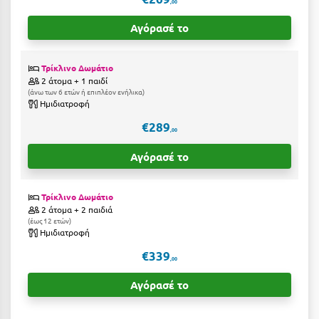
,00
Ιωάννινα
Αγόρασέ το
Κ
Τρίκλινο Δωμάτιο
Καβάλα
2 άτομα + 1 παιδί
άνω των 6 ετών ή επιπλέον ενήλικα
Ημιδιατροφή
Καλάβρυτα
€289
Καλαμάτα
,00
Αγόρασέ το
Κάλαμος
Καλαμπάκα
Τρίκλινο Δωμάτιο
2 άτομα + 2 παιδιά
Κάλυμνος
έως 12 ετών
Ημιδιατροφή
Καμένα Βούρλα
€339
,00
Καρδάμαινα
Αγόρασέ το
Καρδαμύλη