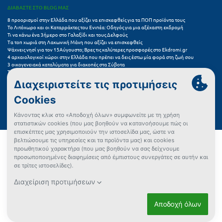
ΔΙΑΒΑΣΤΕ ΣΤΟ BLOG ΜΑΣ
8 προορισμοί στην Ελλάδα που αξίζει να επισκεφθείς για τα ΠΟΠ προϊόντα τους
Το Λιτόχωρο και οι Καταρράκτες του Ενιπέα: Οδηγός για μια αξέχαστη εκδρομή
Τι να κάνω ένα 3ήμερο στο Γαλαξίδι και τους Δελφούς
Τα τοπ χωριά στη Λακωνική Μάνη που αξίζει να επισκεφθείς
Ψάχνεις νησί για τον 15Αύγουστο; Βρες τις καλύτερες προσφορές στο Ekdromi.gr
4 αρχαιολογικοί χώροι στην Ελλάδα που πρέπει να δεις έστω μία φορά στη ζωή σου
3 οικογενειακά καταλύματα για διακοπές στα Σύβοτα
Τα 11 καλύτερα καλοκαιρινά resorts στην Ελλάδα
7 μικρά ελληνικά νησιά για αξέχαστες καλοκαιρινές διακοπές
5+1 ινσταγκραμικές παραλίες στην Ελλάδα που αξίζουν μια θέση στο feed σου
Συχνές Ερωτήσεις (FAQs) για Ξενοδοχεία
Όροι χρήσης
Πολιτική Προστασίας Προσωπικών Δεδομένων
Πολιτική Cookies
Πώς μπορώ να αγοράσω;
Δεν βρήκες αυτό που ψάχνεις;
Έλεγχος διαθεσιμότητας
Ρυθμίσεις Cookies
ΜΗΤΕ 0260E60000746801 | ΓΕΜΗ 151496001000