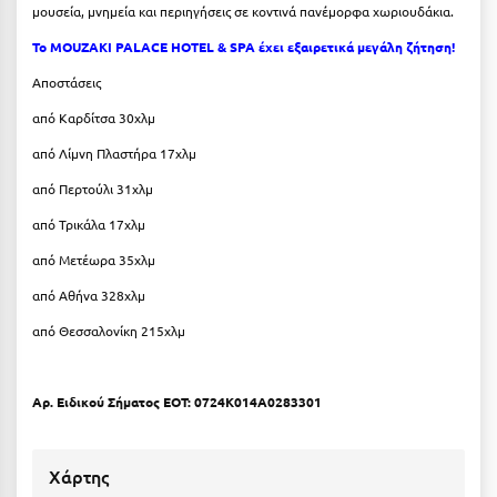
μουσεία, μνημεία και περιηγήσεις σε κοντινά πανέμορφα χωριουδάκια.
Ξυλόκαστρο
Το MOUZAKI PALACE HOTEL & SPA έχει εξαιρετικά μεγάλη ζήτηση!
Aποστάσεις
Ο
από Καρδίτσα 30χλμ
Ορεινή Αρκαδία
από Λίμνη Πλαστήρα 17χλμ
Ορεινή Ναυπακτία
από Περτούλι 31χλμ
από Τρικάλα 17χλμ
Π
από Μετέωρα 35χλμ
Πάλαιρος
από Αθήνα 328χλμ
Παξοί
από Θεσσαλονίκη 215χλμ
Παραλία Κατερίνης
Αρ. Ειδικού Σήματος ΕΟΤ: 0724Κ014Α0283301
Παραλία Λιτοχώρου
Παράλιο Άστρος
Χάρτης