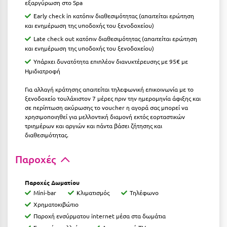
εξαργύρωση στο Spa
Κύμη Ευβοίας
Early check in κατόπιν διαθεσιμότητας (απαιτείται ερώτηση
και ενημέρωση της υποδοχής του ξενοδοχείου)
Κυπαρισσία
Late check out κατόπιν διαθεσιμότητας (απαιτείται ερώτηση
Κύπρος
και ενημέρωση της υποδοχής του ξενοδοχείου)
Υπάρχει δυνατότητα επιπλέον διανυκτέρευσης με 95€ με
Κως
Ημιδιατροφή
Για αλλαγή κράτησης απαιτείται τηλεφωνική επικοινωνία με το
Λ
ξενοδοχείο τουλάχιστον 7 μέρες πριν την ημερομηνία άφιξης και
σε περίπτωση ακύρωσης το voucher η αγορά σας μπορεί να
Λαγκάδια
χρησιμοποιηθεί για μελλοντική διαμονή εκτός εορταστικών
τριημέρων και αργιών και πάντα βάσει ζήτησης και
Λακόπετρα Αχαΐας
διαθεσιμότητας.
Λακωνία
Παροχές
Λασίθι
Παροχές Δωματίου
Λεπτοκαρυά
Mini-bar
Κλιματισμός
Τηλέφωνο
Χρηματοκιβώτιο
Λέσβος
Παροχή ενσύρματου internet μέσα στα δωμάτια