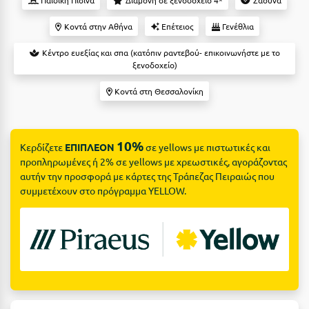
Παιδική Πισίνα
Διαμονή σε ξενοδοχείο 4*
Σάουνα
Ε
Κοντά στην Αθήνα
Επέτειος
Γενέθλια
Ελάτη Αρκαδίας
Κέντρο ευεξίας και σπα (κατόπιν ραντεβού- επικοινωνήστε με το
Ελληνικό Αρκαδίας
ξενοδοχείο)
Ελούντα Κρήτης
Κοντά στη Θεσσαλονίκη
Ερέτρια
Ερμιόνη
10%
Κερδίζετε
ΕΠΙΠΛΕΟΝ
σε yellows με πιστωτικές και
προπληρωμένες ή 2% σε yellows με χρεωστικές, αγοράζοντας
Εύβοια
αυτήν την προσφορά με κάρτες της Τράπεζας Πειραιώς που
συμμετέχουν στο πρόγραμμα YELLOW.
Ευρυτανία
Ζ
Ζαγοροχώρια
Ζάκυνθος