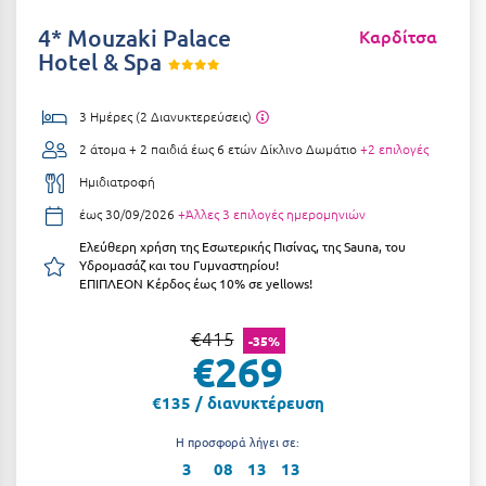
Αργολίδα
Ξενοδοχεία 3 Αστέρων
4* Mouzaki Palace
Καρδίτσα
Hotel & Spa
Αριδαία
Ξενοδοχεία 4 Αστέρων
Αρκαδία
Ξενοδοχεία 5 Αστέρων
3 Ημέρες (2 Διανυκτερεύσεις)
Αρκίτσα
2 άτομα + 2 παιδιά έως 6 ετών
Δίκλινο Δωμάτιο
+2 επιλογές
Βίλες
Ημιδιατροφή
Αρτέμιδα
Κρουαζιέρες
έως 30/09/2026
+Άλλες 3 επιλογές ημερομηνιών
Αρχαία Ολυμπία
Ενοικιαζόμενα Δωμάτια
Ελεύθερη χρήση της Εσωτερικής Πισίνας, της Sauna, του
Υδρομασάζ και του Γυμναστηρίου!
Αστυπάλαια
Διαμερίσματα
ΕΠΙΠΛΕΟΝ Κέρδος έως 10% σε yellows!
Αττική
Studios
€415
-35%
Αχαΐα
€269
Boutique Hotels
€135 / διανυκτέρευση
Ξενώνες
Β
Η προσφορά λήγει σε:
Camping
Βansko
3
08
13
13