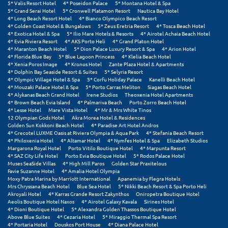
5* Valis Resort Hotel
4* Poseidon Palace
5* Montana Hotel & Spa
Σούνιο
5* Grand Serai Hotel
5* Cronwell Platamon Resort
Nautica Bay Hotel
4* Long Beach Resort Hotel
4* Bianco Olympico Beach Resort
4* Golden Coast Hotel & Bungalows
5* Zeus Eretria Resort
4* Tosca Beach Hotel
Σπάρτη
4* Exotica Hotel & Spa
5* Ilio Mare Hotels & Resorts
4* Airotel Achaia Beach Hotel
4* Evia Riviera Resort
4* AKS Porto Heli
4* Grand Platon Hotel
Σπέτσες
4* Maranton Beach Hotel
5* Dion Palace Luxury Resort & Spa
4* Arion Hotel
4* Florida Blue Bay
5* Blue Lagoon Princess
4* Klelia Beach Hotel
4* Xenia Poros Image
4* Kronos Hotel
Zante Plaza Hotel & Apartments
Σποράδες
4* Dolphin Bay Seaside Resort & Suites
5* Selyria Resort
4* Olympic Village Hotel & Spa
5* Corfu Holiday Palace
Kanelli Beach Hotel
Σύβοτα
4* Mouzaki Palace Hotel & Spa
5* Porto Carras Meliton
Siagas Beach Hotel
4* Alykanas Beach Grand Hotel
Irene Studios
Theoxenia Hotel Apartments
4* Brown Beach Evia Island
4* Palmariva Beach
Porto Zorro Beach Hotel
Σύμη
4* Lesse Hotel
Mare Vista Hotel
4* Mr & Mrs White Tinos
12 Olympian Gods Hotel
Akra Morea Hotel & Residences
Σύρος
Golden Sun Kokkoni Beach Hotel
4* Paradise Art Hotel Andros
4* Grecotel LUXME Oasis at Riviera Olympia & Aqua Park
4* Stefania Beach Resort
4* Philoxenia Hotel
4* Altamar Hotel
4* Nymfes Hotel & Spa
Elizabeth Studios
Σχοινούσα
Margarona Royal Hotel
Porto Vitilo Boutique Hotel
4* Marpunta Resort
4* SAZ City Life Hotel
Porto Evia Boutique Hotel
5* Rodos Palace Hotel
Muses SeaSide Villas
4* High Mill Paros
Golden Star Praxitelous
Τ
Favie Suzanne Hotel
4* Amalia Hotel Olympia
Moxy Patra Marina by Marriott International
Apanemia by Flegra Hotels
Mrs Chryssana Beach Hotel
Blue Sea Hotel
5* Nikki Beach Resort & Spa Porto Heli
Τζουμέρκα
Akroyali Hotel
4* Karras Grande Resort Zakynthos
Oniropetra Boutique Hotel
Aeolis Boutique Hotel Naxos
4* Airotel Galaxy Kavala
Sirines Hotel
4* Dioni Boutique Hotel
5* Alexandra Golden Thassos Boutique Hotel
Τήνος
Above Blue Suites
4* Cezaria Hotel
5* Miraggio Thermal Spa Resort
4* Portaria Hotel
Douskos Port House
4* Diana Palace Hotel