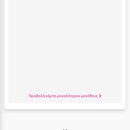
Πάργα
Παρνασσός
Πάρος
Πάτμος
Πάτρα
Παύλιανη
Πειραιάς
Πελοπόννησος
Πήλιο
Προβολή χάρτη μεγαλύτερου μεγέθους
Πιερία
Πλαταμώνας
Πλύτρα Λακωνίας