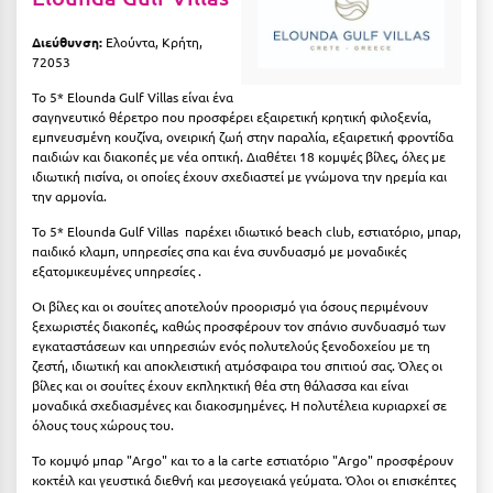
Κύμη Ευβοίας
Διεύθυνση:
Ελούντα, Κρήτη,
Κυπαρισσία
72053
Το 5* Elounda Gulf Villas είναι ένα
Κύπρος
σαγηνευτικό θέρετρο που προσφέρει εξαιρετική κρητική φιλοξενία,
εμπνευσμένη κουζίνα, ονειρική ζωή στην παραλία, εξαιρετική φροντίδα
Κως
παιδιών και διακοπές με νέα οπτική. Διαθέτει 18 κομψές βίλες, όλες με
ιδιωτική πισίνα, οι οποίες έχουν σχεδιαστεί με γνώμονα την ηρεμία και
την αρμονία.
Λ
To 5* Elounda Gulf Villas παρέχει ιδιωτικό beach club, εστιατόριο, μπαρ,
Λαγκάδια
παιδικό κλαμπ, υπηρεσίες σπα και ένα συνδυασμό με μοναδικές
εξατομικευμένες υπηρεσίες .
Λακόπετρα Αχαΐας
Οι βίλες και οι σουίτες αποτελούν προορισμό για όσους περιμένουν
ξεχωριστές διακοπές, καθώς προσφέρουν τον σπάνιο συνδυασμό των
Λακωνία
εγκαταστάσεων και υπηρεσιών ενός πολυτελούς ξενοδοχείου με τη
ζεστή, ιδιωτική και αποκλειστική ατμόσφαιρα του σπιτιού σας. Όλες οι
Λασίθι
βίλες και οι σουίτες έχουν εκπληκτική θέα στη θάλασσα και είναι
μοναδικά σχεδιασμένες και διακοσμημένες. Η πολυτέλεια κυριαρχεί σε
Λεπτοκαρυά
όλους τους χώρους του.
Λέσβος
Το κομψό μπαρ "Argo" και το a la carte εστιατόριο "Argo" προσφέρουν
κοκτέιλ και γευστικά διεθνή και μεσογειακά γεύματα. Όλοι οι επισκέπτες