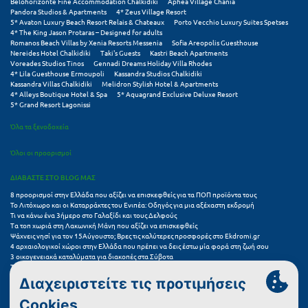
Belohorizonte Fine Accommodation Chalkidiki
Aphea Village Chania
Pandora Studios & Apartments
4* Zeus Village Resort
Σούνιο
5* Avaton Luxury Beach Resort Relais & Chateaux
Porto Vecchio Luxury Suites Spetses
4* The King Jason Protaras – Designed for adults
Σπάρτη
Romanos Beach Villas by Xenia Resorts Messenia
Sofia Areopolis Guesthouse
Nereides Hotel Chalkidiki
Taki's Guests
Kastri Beach Apartments
Voreades Studios Tinos
Gennadi Dreams Holiday Villa Rhodes
Σπέτσες
4* Lila Guesthouse Ermoupoli
Kassandra Studios Chalkidiki
Kassandra Villas Chalkidiki
Melidron Stylish Hotel & Apartments
Σποράδες
4* Alleys Boutique Hotel & Spa
5* Aquagrand Exclusive Deluxe Resort
5* Grand Resort Lagonissi
Σύβοτα
Όλα τα ξενοδοχεία
Σύμη
Όλοι οι προορισμοί
Σύρος
ΔΙΑΒΑΣΤΕ ΣΤΟ BLOG ΜΑΣ
8 προορισμοί στην Ελλάδα που αξίζει να επισκεφθείς για τα ΠΟΠ προϊόντα τους
Σχοινούσα
Το Λιτόχωρο και οι Καταρράκτες του Ενιπέα: Οδηγός για μια αξέχαστη εκδρομή
Τι να κάνω ένα 3ήμερο στο Γαλαξίδι και τους Δελφούς
Τα τοπ χωριά στη Λακωνική Μάνη που αξίζει να επισκεφθείς
Τ
Ψάχνεις νησί για τον 15Αύγουστο; Βρες τις καλύτερες προσφορές στο Ekdromi.gr
4 αρχαιολογικοί χώροι στην Ελλάδα που πρέπει να δεις έστω μία φορά στη ζωή σου
3 οικογενειακά καταλύματα για διακοπές στα Σύβοτα
Τζουμέρκα
Τα 11 καλύτερα καλοκαιρινά resorts στην Ελλάδα
7 μικρά ελληνικά νησιά για αξέχαστες καλοκαιρινές διακοπές
Τήνος
5+1 ινσταγκραμικές παραλίες στην Ελλάδα που αξίζουν μια θέση στο feed σου