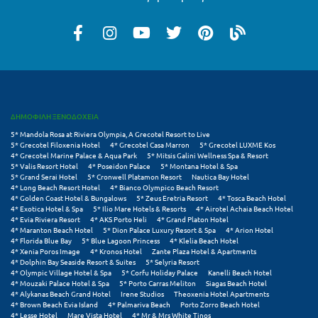
Ξυλόκαστρο
Ο
Ορεινή Αρκαδία
ΔΗΜΟΦΙΛΗ ΞΕΝΟΔΟΧΕΙΑ
Ορεινή Ναυπακτία
5* Mandola Rosa at Riviera Olympia, A Grecotel Resort to Live
5* Grecotel Filoxenia Hotel
4* Grecotel Casa Marron
5* Grecotel LUXME Kos
Π
4* Grecotel Marine Palace & Aqua Park
5* Mitsis Galini Wellness Spa & Resort
5* Valis Resort Hotel
4* Poseidon Palace
5* Montana Hotel & Spa
5* Grand Serai Hotel
5* Cronwell Platamon Resort
Nautica Bay Hotel
Πάλαιρος
4* Long Beach Resort Hotel
4* Bianco Olympico Beach Resort
4* Golden Coast Hotel & Bungalows
5* Zeus Eretria Resort
4* Tosca Beach Hotel
4* Exotica Hotel & Spa
5* Ilio Mare Hotels & Resorts
4* Airotel Achaia Beach Hotel
Παξοί
4* Evia Riviera Resort
4* AKS Porto Heli
4* Grand Platon Hotel
4* Maranton Beach Hotel
5* Dion Palace Luxury Resort & Spa
4* Arion Hotel
Παραλία Κατερίνης
4* Florida Blue Bay
5* Blue Lagoon Princess
4* Klelia Beach Hotel
4* Xenia Poros Image
4* Kronos Hotel
Zante Plaza Hotel & Apartments
4* Dolphin Bay Seaside Resort & Suites
5* Selyria Resort
Παραλία Λιτοχώρου
4* Olympic Village Hotel & Spa
5* Corfu Holiday Palace
Kanelli Beach Hotel
4* Mouzaki Palace Hotel & Spa
5* Porto Carras Meliton
Siagas Beach Hotel
Παράλιο Άστρος
4* Alykanas Beach Grand Hotel
Irene Studios
Theoxenia Hotel Apartments
4* Brown Beach Evia Island
4* Palmariva Beach
Porto Zorro Beach Hotel
4* Lesse Hotel
Mare Vista Hotel
4* Mr & Mrs White Tinos