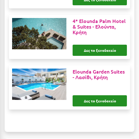
Καρδίτσα
Κάρπαθος
4* Elounda Palm Hotel
Καρπενήσι
& Suites -
Ελούντα,
Κρήτη
Κάρυστος
Κάσος
Δες το ξενοδοχείο
Κασσάνδρα
Elounda Garden Suites
Καστοριά
-
Λασίθι, Κρήτη
Κατερίνη
Κέα - Τζιά
Δες το ξενοδοχείο
Κερατέα
Κέρκυρα
Κεφαλονιά