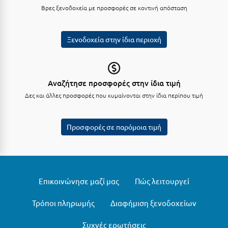
Βρες ξενοδοχεία με προσφορές σε κοντινή απόσταση
Μυστράς
Μυτιλήνη
Ξενοδοχεία στην ίδια περιοχή
Ν
Αναζήτησε προσφορές στην ίδια τιμή
Νάξος
Δες και άλλες προσφορές που κυμαίνονται στην ίδια περίπου τιμή
Νάουσα
Ναυπακτία
Προσφορές σε παρόμοια τιμή
Ναύπλιο
Νέα Μάκρη
Επικοινώνησε μαζί μας
Πώς λειτουργεί
Νέα Στύρα Εύβοιας
Νέοι Πόροι Πιερίας
Τρόποι πληρωμής
Διαφήμιση ξενοδοχείων
Ξ
Συχνές ερωτήσεις