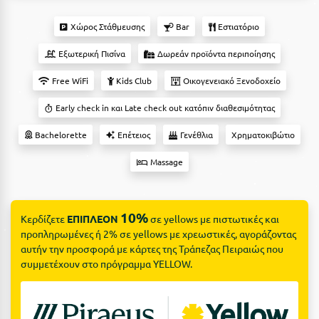
Suites
Βόλος
Χώρος Στάθμευσης
Bar
Εστιατόριο
Βραχάτι Κορινθίας
Εξωτερική Πισίνα
Δωρεάν προϊόντα περιποίησης
Βυτίνα
Δες όλες τις προσφορές
Free WiFi
Kids Club
Οικογενειακό Ξενοδοχείο
Γ
Δες όλα τα πακέτα διακοπών
Early check in και Late check out κατόπιν διαθεσιμότητας
Γαλαξiδι
Bachelorette
Επέτειος
Γενέθλια
Χρηματοκιβώτιο
Γλυφάδα
Massage
Γρεβενά
Γύθειο
10%
Κερδίζετε
ΕΠΙΠΛΕΟΝ
σε yellows με πιστωτικές και
προπληρωμένες ή 2% σε yellows με χρεωστικές, αγοράζοντας
Δ
αυτήν την προσφορά με κάρτες της Τράπεζας Πειραιώς που
συμμετέχουν στο πρόγραμμα YELLOW.
Δελφοί
Διακοπτό