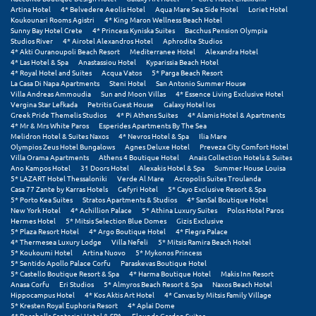
Πόρος
Artina Hotel
4* Belvedere Aeolis Hotel
Aqua Mare Sea Side Hotel
Loriet Hotel
Koukounari Rooms Agistri
4* King Maron Wellness Beach Hotel
Sunny Bay Hotel Crete
4* Princess Kyniska Suites
Bacchus Pension Olympia
Πόρτο Χέλι
Studios River
4* Airotel Alexandros Hotel
Aphrodite Studios
4* Akti Ouranoupoli Beach Resort
Mediterranee Hotel
Alexandra Hotel
Πρέβεζα
4* Las Hotel & Spa
Anastassiou Hotel
Kyparissia Beach Hotel
4* Royal Hotel and Suites
Acqua Vatos
5* Parga Beach Resort
La Casa Di Napa Apartments
Steni Hotel
San Antonio Summer House
Πύλος
Villa Andreas Ammoudia
Sun and Moon Villas
4* Essence Living Exclusive Hotel
Vergina Star Lefkada
Petritis Guest House
Galaxy Hotel Ios
Πύργος
Greek Pride Themelis Studios
4* Pi Athens Suites
4* Alamis Hotel & Apartments
4* Mr & Mrs White Paros
Esperides Apartments By The Sea
Melidron Hotel & Suites Naxos
4* Nevros Hotel & Spa
Ilia Mare
Ρ
Olympios Zeus Hotel Bungalows
Agnes Deluxe Hotel
Preveza City Comfort Hotel
Villa Orama Apartments
Athens 4 Boutique Hotel
Anais Collection Hotels & Suites
Ano Kampos Hotel
31 Doors Hotel
Alexakis Hotel & Spa
Summer House Louisa
Ρέθυμνο
5* LAZART Hotel Thessaloniki
Verde Al Mare
Acropolis Suites Troulanda
Casa 77 Zante by Karras Hotels
Gefyri Hotel
5* Cayo Exclusive Resort & Spa
5* Porto Kea Suites
Stratos Apartments & Studios
4* SanSal Boutique Hotel
Ρίο
New York Hotel
4* Achillion Palace
5* Athina Luxury Suites
Polos Hotel Paros
Hermes Hotel
5* Mitsis Selection Blue Domes
Gizis Exclusive
5* Plaza Resort Hotel
4* Argo Boutique Hotel
4* Flegra Palace
Ρόδος
4* Thermesea Luxury Lodge
Villa Nefeli
5* Mitsis Ramira Beach Hotel
5* Koukoumi Hotel
Artina Nuovo
5* Mykonos Princess
5* Sentido Apollo Palace Corfu
Paraskevas Boutique Hotel
Σ
5* Castello Boutique Resort & Spa
4* Harma Boutique Hotel
Makis Inn Resort
Anasa Corfu
Eri Studios
5* Almyros Beach Resort & Spa
Naxos Beach Hotel
Hippocampus Hotel
4* Kos Aktis Art Hotel
4* Canvas by Mitsis Family Village
Σαλαμίνα
5* Kresten Royal Euphoria Resort
4* Aplai Dome
4* Rocabella Santorini Hotel & SPA
Elounda Garden Suites