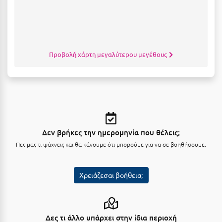
Μεθώνη
Μεσολόγγι
Μεσσηνία
Προβολή χάρτη μεγαλύτερου μεγέθους
Μετέωρα
Μέτσοβο
Μήλος
Μονεμβασιά
Δεν βρήκες την ημερομηνία που θέλεις;
Πες μας τι ψάχνεις και θα κάνουμε ότι μπορούμε για να σε βοηθήσουμε.
Μουζάκι
Μπαλί Κρήτης
Χρειάζεσαι βοήθεια;
Μπάνσκο
Μπούκα Μεσσηνίας
Δες τι άλλο υπάρχει στην ίδια περιοχή
Μύκονος