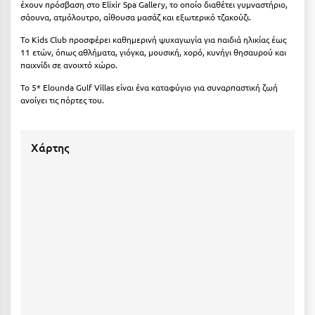
Λευκάδα
έχουν πρόσβαση στο Elixir Spa Gallery, το οποίο διαθέτει γυμναστήριο,
σάουνα, ατμόλουτρο, αίθουσα μασάζ και εξωτερικό τζακούζι.
Λήμνος
Το Kids Club προσφέρει καθημερινή ψυχαγωγία για παιδιά ηλικίας έως
11 ετών, όπως αθλήματα, γιόγκα, μουσική, χορό, κυνήγι θησαυρού και
Λίμνη Πλαστήρα
παιχνίδι σε ανοιχτό χώρο.
Λιτόχωρο
Το 5* Elounda Gulf Villas είναι ένα καταφύγιο για συναρπαστική ζωή
ανοίγει τις πόρτες του.
Λουτρά Πόζαρ
Λουτρά Υπάτης
Χάρτης
Λουτράκι
Λούτσα
Μ
Μάνη
Μαραθώνας Αττικής
Μαρώνεια