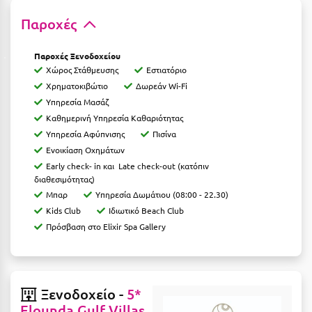
Κοζάνη
Παροχές
Κοκκώνι Κορινθίας
Παροχές Ξενοδοχείου
Κομοτηνή
Χώρος Στάθμευσης
Εστιατόριο
Κόνιτσα
Χρηματοκιβώτιο
Δωρεάν Wi-Fi
Υπηρεσία Μασάζ
Κόρινθος
Καθημερινή Υπηρεσία Καθαριότητας
Υπηρεσία Aφύπνισης
Πισίνα
Κορώνη
Ενοικίαση Oχημάτων
Κουρούτα Ηλείας
Early check- in και Late check-out (κατόπιν
διαθεσιμότητας)
Κουφονήσια
Μπαρ
Υπηρεσία Δωμάτιου (08:00 - 22.30)
Kids Club
Ιδιωτικό Beach Club
Κρήτη
Πρόσβαση στο Elixir Spa Gallery
Κρουαζιέρες
Κύθηρα
Ξενοδοχείο -
5*
Κυλλήνη
Elounda Gulf Villas