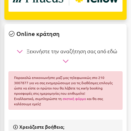
Ε
Ελάτη Αρκαδίας
Ελληνικό Αρκαδίας
Online κράτηση
Ελούντα Κρήτης
Ερέτρια
Ξεκινήστε την αναζήτηση σας από εδώ
Ερμιόνη
Εύβοια
Παρακαλώ επικοινωνήστε μαζί μας τηλεφωνικώς στο 210
Ευρυτανία
3007877 για να σας ενημερώσουμε για τις διαθέσιμες επιλογές
ώστε να είστε οι πρώτοι που θα λάβετε τις early booking
προσφορές στις ημερομηνίες που επιθυμείτε!
Ζ
Εναλλακτικά, συμπληρώστε τη
σχετική φόρμα
και θα σας
καλέσουμε εμείς!
Ζαγοροχώρια
Ζάκυνθος
Χρειάζεστε βοήθεια;