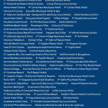
Σαμοθράκη
5* Alexandros Palace Hotel & Suites
Living Theros Luxury Suites
Alexis Hotel Chania
4* Lena Mare Boutique Hotel
4* Civitel Akali Hotel
Mariya Art Living
Aqua Blu Boutique Hotel & Spa
Σάμος
5* Asterion Suites & Spa - Designed for adults by Louis Hotels
Hotel Kontes Comfort
Aqua Mare Hotel
Dionysos Hotel Agistri
Villea Village
4* Strada Marina Hotel
Σαντορίνη
Douskos Guest House
En Plo Boutique Suites
Apikia Santorini
Molfetta Beach Hotel
Penelope Villas
Colours of Mykonos
Andromaches Holiday Apartments
5* Mykonos Soul
Σέριφος
5* Mykonos Dove Beachfront Hotel
Aegean Sea Villas
4* White Harmony Suites
4* Lithos by Spyros & Flora
5* Varos Village Boutique Hotel
4* Art Hotel
Σέρρες
Olympic Palladium
Melissi Villas
4* Astir of Naxos Hotel
Petradi Beach Lounge Hotel
5* Eagles Palace Hotel
4* Aegean Houses
Casa Di Fiori Suites
Ippokampos Apartments Naxos
4* Vigla Hotel
Σιθωνία
Halepa Hotel Chania
Iniohos Hotel Zakynthos
5* Lesante Blu, The Leading Hotels of the World
Delfinia Hotel & Bungalows
Σίκινος
Xenia Residences & Suites
4* Apollo Resort
Angela Apartments Kos
Sunrise Beach Suites Syros
Iliovasilema Hotel Naxos
4* Dionysos Sea Side Resort
Mrs Armelina by Mr&Mrs White Hotels
Hotel Ariadne Skyros
4* On The Rocks Hotel
Σίφνος
Naxos Cottage
Sunrise Paros by Mr and Mrs White
5* Rethymno Mare Royal Hotel
4* Orpheas Resort
Porfi Beach Hotel
Σκαφιδιά Ηλείας
5* Lesante Classic – Preferred Hotels & Resorts
Menta City Boutique Hotel Crete
Polis 1907
5* Aegean Suites Hotel Skiathos
4* Dafni Plus Hotel Pieria
Karras Livin Zakynthos
Apricot & Sea Luxury Villas Naxos
Aspros Potamos Houses
Σκιάθος
Summer Bed Nydri
Anemelia Villa Zakynthos
Mykonos Lolita, A Grecotel Resort to Live
Little Venice Villas
Σκόπελος
4* Sofianna Resort & Spa
4* Louis Althea Beach
Dolphin Resort Hotel & Conference
Zante Vista Villas
4* Aqua Serenity Luxury Suites
Dimitra Hotel
Anastasia Hotel Crete
5* Amada Colossos Resort by Louis Hotels
Σκύρος
Ink Hotel Phos Rethymno
Abelonas Retreat Sunset & Sunrise Lodgings