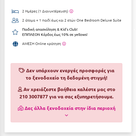
Αργολίδα
Ξενοδοχεία 3 Αστέρων
2 Ημέρες (1 Διανυκτέρευση)
Αριδαία
2 άτομα + 1 παιδί έως και 2 ετών
One Bedroom Deluxe Suite
Ξενοδοχεία 4 Αστέρων
Παιδική απασχόληση & Kid's Club!
Αρκαδία
Ξενοδοχεία 5 Αστέρων
ΕΠΙΠΛΕΟΝ Κέρδος έως 10% σε yellows!
Αρκίτσα
Βίλες
ΑΜΕΣΗ Online κράτηση
Αρτέμιδα
Κρουαζιέρες
Αρχαία Ολυμπία
Ενοικιαζόμενα Δωμάτια
Δεν υπάρχουν ενεργές προσφορές για
Αστυπάλαια
το ξενοδοχείο τη δεδομένη στιγμή!
Διαμερίσματα
Αττική
Αν χρειάζεστε βοήθεια καλέστε μας στο
Studios
210 3007877 για να σας εξυπηρετήσουμε.
Αχαΐα
Boutique Hotels
Δες άλλα ξενοδοχεία στην ίδια περιοχή
Ξενώνες
Β
Camping
Βansko