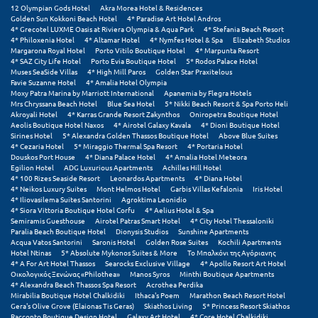
Πάργα
12 Olympian Gods Hotel
Akra Morea Hotel & Residences
Golden Sun Kokkoni Beach Hotel
4* Paradise Art Hotel Andros
Παρνασσός
4* Grecotel LUXME Oasis at Riviera Olympia & Aqua Park
4* Stefania Beach Resort
4* Philoxenia Hotel
4* Altamar Hotel
4* Nymfes Hotel & Spa
Elizabeth Studios
Margarona Royal Hotel
Porto Vitilo Boutique Hotel
4* Marpunta Resort
Πάρος
4* SAZ City Life Hotel
Porto Evia Boutique Hotel
5* Rodos Palace Hotel
Muses SeaSide Villas
4* High Mill Paros
Golden Star Praxitelous
Πάτμος
Favie Suzanne Hotel
4* Amalia Hotel Olympia
Moxy Patra Marina by Marriott International
Apanemia by Flegra Hotels
Mrs Chryssana Beach Hotel
Blue Sea Hotel
5* Nikki Beach Resort & Spa Porto Heli
Πάτρα
Akroyali Hotel
4* Karras Grande Resort Zakynthos
Oniropetra Boutique Hotel
Aeolis Boutique Hotel Naxos
4* Airotel Galaxy Kavala
4* Dioni Boutique Hotel
Παύλιανη
Sirines Hotel
5* Alexandra Golden Thassos Boutique Hotel
Above Blue Suites
4* Cezaria Hotel
5* Miraggio Thermal Spa Resort
4* Portaria Hotel
Douskos Port House
4* Diana Palace Hotel
4* Amalia Hotel Meteora
Πειραιάς
Egilion Hotel
ADG Luxurious Apartments
Achilles Hill Hotel
4* 100 Rizes Seaside Resort
Leonardos Apartments
4* Diana Hotel
4* Neikos Luxury Suites
Mont Helmos Hotel
Garbis Villas Kefalonia
Iris Hotel
Πελοπόννησος
4* Iliovasilema Suites Santorini
Agroktima Leonidio
4* Siora Vittoria Boutique Hotel Corfu
4* Aelius Hotel & Spa
Πήλιο
Semiramis Guesthouse
Airotel Patras Smart Hotel
4* City Hotel Thessaloniki
Paralia Beach Boutique Hotel
Dionysis Studios
Sunshine Apartments
Acqua Vatos Santorini
Saronis Hotel
Golden Rose Suites
Kochili Apartments
Πιερία
Hotel Ntinas
5* Absolute Mykonos Suites & More
Το Μπαλκόνι της Αγόριανης
4* A For Art Hotel Thassos
Searocks Exclusive Village
4* Apollo Resort Art Hotel
Πλαταμώνας
Οικολογικός Ξενώνας «Philothea»
Manos Syros
Minthi Boutique Apartments
4* Alexandra Beach Thassos Spa Resort
Acrothea Perdika
Mirabilia Boutique Hotel Chalkidiki
Ithaca's Poem
Marathon Beach Resort Hotel
Πλύτρα Λακωνίας
Gera's Olive Grove (Elaionas Tis Geras)
Skiathos Living
5* Princess Resort Skiathos
Racconto Boutique Design Hotel
Galaxy Art Hotel
4* Core Hotel Chalkidiki