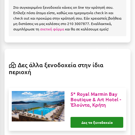
Η
Στο συγκεκριμένο ξενοδοχείο κάνεις on line την κράτησή σου.
Επίλεξε πόσα άτομα είστε, καθώς και ημερομηνία check in και
Ηλεία
check out και προχώρα στην κράτησή σου. Εάν χρειαστείς βοήθεια
μη διστάσεις να μας καλέσεις στο 210 3007877. Εναλλακτικά,
Ηράκλειο
συμπλήρωσε τη
σχετική φόρμα
και θα σε καλέσουμε εμείς!
Θ
Θάσος
Δες άλλα ξενοδοχεία στην ίδια
Θεσσαλονίκη
περιοχή
Ι
5* Royal Marmin Bay
Ιεράπετρα
Boutique & Art Hotel -
Έλούντα, Κρήτη
Ιθάκη
Ικαρία
Δες το ξενοδοχείο
Ίος