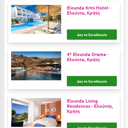
Ιωάννινα
Elounda Krini Hotel -
Ελούντα, Κρήτη
Κ
Καβάλα
Δες το ξενοδοχείο
Καλάβρυτα
Καλαμάτα
4* Elounda Orama -
Ελούντα, Κρήτη
Κάλαμος
Καλαμπάκα
Δες το ξενοδοχείο
Κάλυμνος
Καμένα Βούρλα
Elounda Living
Residences -
Ελούντα,
Καρδάμαινα
Κρήτη
Καρδαμύλη
Δες το ξενοδοχείο