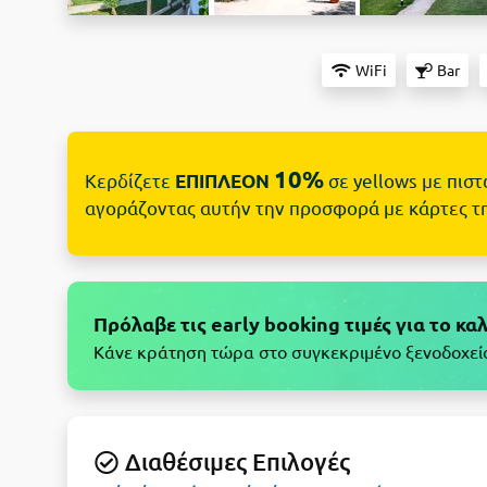
WiFi
Bar
10%
Κερδίζετε
σε yellows με πισ
ΕΠΙΠΛΕΟΝ
αγοράζοντας αυτήν την προσφορά με κάρτες τ
Πρόλαβε τις early booking τιμές για το κα
Κάνε κράτηση τώρα στο συγκεκριμένο ξενοδοχείο 
Διαθέσιμες Επιλογές