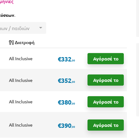
μηνίες
εύσεων
.
μων / παιδιών
Διατροφή
€332
Αγόρασέ το
All Inclusive
,00
€352
Αγόρασέ το
All Inclusive
,00
€380
Αγόρασέ το
All Inclusive
,00
€390
Αγόρασέ το
All Inclusive
,00