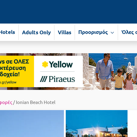
Hotels
Προορισμός
Όλες 
Adults Only
Villas
φορές
/ Ionian Beach Hotel