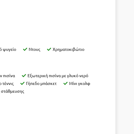
ό ψυγείο
Nτους
Χρηματοκιβώτιο
ν πισίνα
Εξωτερική πισίνα με γλυκό νερό
 τέννις
Γήπεδο μπάσκετ
Μίνι γκολφ
 στάθμευσης