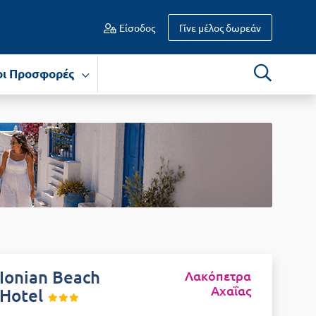
Είσοδος
Γίνε μέλος δωρεάν
οι Προσφορές
Ionian Beach
Λακόπετρα
Αχαΐας
Hotel