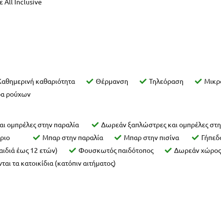
 All Inclusive
Καθημερινή καθαριότητα
Θέρμανση
Τηλεόραση
Μικρ
α ρούχων
ι ομπρέλες στην παραλία
Δωρεάν ξαπλώστρες και ομπρέλες στη
τόριο
Μπαρ στην παραλία
Μπαρ στην πισίνα
Γήπεδο
παιδιά έως 12 ετών)
Φουσκωτός παιδότοπος
Δωρεάν χώρος
ται τα κατοικίδια (κατόπιν αιτήματος)