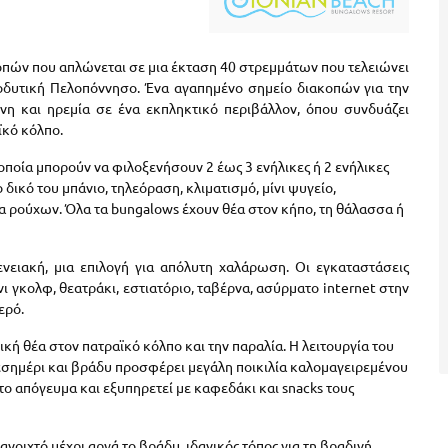
κοπών που απλώνεται σε μια έκταση 40 στρεμμάτων που τελειώνει
οδυτική Πελοπόννησο. Ένα αγαπημένο σημείο διακοπών για την
ήνη και ηρεμία σε ένα εκπληκτικό περιβάλλον, όπου συνδυάζει
ϊκό κόλπο.
οποία μπορούν να φιλοξενήσουν 2 έως 3 ενήλικες ή 2 ενήλικες
 δικό του μπάνιο, τηλεόραση, κλιματισμό, μίνι ψυγείο,
α ρούχων. Όλα τα bungalows έχουν θέα στον κήπο, τη θάλασσα ή
ενειακή, μια επιλογή για απόλυτη χαλάρωση. Οι εγκαταστάσεις
νι γκολφ, θεατράκι, εστιατόριο, ταβέρνα, ασύρματο internet στην
ερό.
ική θέα στον πατραϊκό κόλπο και την παραλία. Η λειτουργία του
εσημέρι και βράδυ προσφέρει μεγάλη ποικιλία καλομαγειρεμένου
το απόγευμα και εξυπηρετεί με καφεδάκι και snacks τους
 ανοιχτό μέχρι αργά το βράδυ, ιδανικός τόπος για τη βραδινή