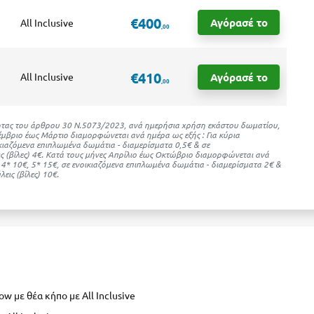
€400
Αγόρασέ το
All Inclusive
,00
€410
Αγόρασέ το
All Inclusive
,00
ότητας του άρθρου 30 Ν.5073/2023, ανά ημερήσια χρήση εκάστου δωματίου,
μβριο έως Μάρτιο διαμορφώνεται ανά ημέρα ως εξής : Για κύρια
ικιαζόμενα επιπλωμένα δωμάτια - διαμερίσματα 0,5€ & σε
ς (βίλες) 4€. Kατά τους μήνες Απρίλιο έως Οκτώβριο διαμορφώνεται ανά
, 4* 10€, 5* 15€, σε ενοικιαζόμενα επιπλωμένα δωμάτια - διαμερίσματα 2€ &
εις (βίλες) 10€.
ow με θέα κήπο με All Inclusive