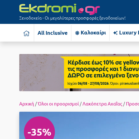
Ξενοδοχεία - Οι μεγαλύτερες προσφορές ξενοδοχείων!
Καλοκαίρι
Luxury 
All Inclusive
Αρχική
/
Όλοι οι προορισμοί
/
Λακόπετρα Αχαΐας
/
Προσ
-35%