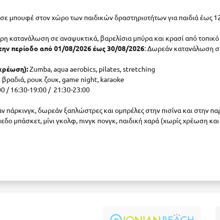
σε μπουφέ στον χώρο των παιδικών δραστηριοτήτων για παιδιά έως 12
ρη κατανάλωση σε αναψυκτικά, βαρελίσια μπύρα και κρασί από τοπικ
α την περίοδο από 01/08/2026 έως 30/08/2026
: Δωρεάν κατανάλωση σε 
χρέωση):
Zumba, aqua aerobics, pilates, stretching
ή βραδιά, ρουκ ζουκ, game night, karaoke
0 / 16:30-19:00 / 21:30-23:00
 πάρκινγκ, δωρεάν ξαπλώστρες και ομπρέλες στην πισίνα και στην πα
πεδο μπάσκετ, μίνι γκολφ, πινγκ πονγκ, παιδική χαρά (χωρίς χρέωση και