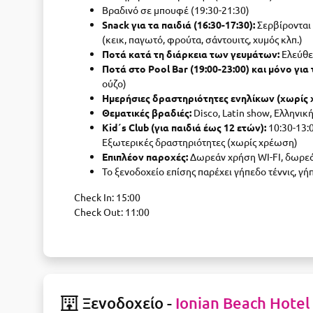
Βραδινό σε μπουφέ (19:30-21:30)
Snack για τα παιδιά (16:30-17:30):
Σερβίρονται 
(κεικ, παγωτό, φρούτα, σάντουιτς, χυμός κλπ.)
Ποτά κατά τη διάρκεια των γευμάτων:
Ελεύθε
Ποτά στο Pool Bar (19:00-23:00) και μόνο γι
ούζο)
Ημερήσιες δραστηριότητες ενηλίκων (χωρίς 
Θεματικές βραδιές:
Disco, Latin show, Ελληνικ
Kid΄s Club (για παιδιά έως 12 ετών):
10:30-13:0
Εξωτερικές δραστηριότητες (χωρίς χρέωση)
Επιπλέον παροχές:
Δωρεάν χρήση WI-FI, δωρεάν
Το ξενοδοχείο επίσης παρέχει γήπεδο τέννις, γή
Check In: 15:00
Check Out: 11:00
Ξενοδοχείο -
Ionian Beach Hotel