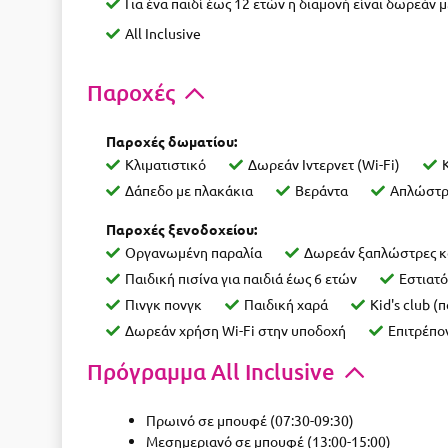
Για ένα παιδί έως 12 ετών η διαμονή είναι δωρεάν με
All Inclusive
Παροχές
Παροχές δωματίου:
Κλιματιστικό
Δωρεάν Ιντερνετ (Wi-Fi)
Δάπεδο με πλακάκια
Βεράντα
Απλώστρ
Παροχές ξενοδοχείου:
Οργανωμένη παραλία
Δωρεάν ξαπλώστρες κα
Παιδική πισίνα για παιδιά έως 6 ετών
Εστια
Πινγκ πονγκ
Παιδική χαρά
Kid's club (
Δωρεάν χρήση Wi-Fi στην υποδοχή
Επιτρέπον
Πρόγραμμα All Inclusive
Πρωινό σε μπουφέ (07:30-09:30)
Μεσημεριανό σε μπουφέ (13:00-15:00)