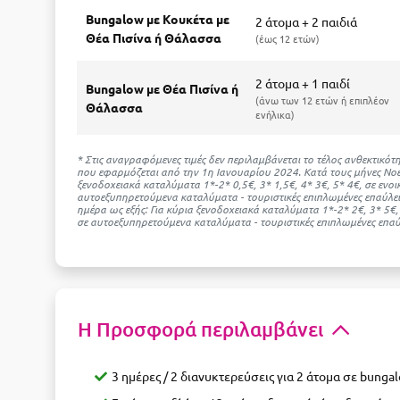
Bungalow με Κουκέτα με
2 άτομα + 2 παιδιά
Θέα Πισίνα ή Θάλασσα
έως 12 ετών
2 άτομα + 1 παιδί
Bungalow με Θέα Πισίνα ή
άνω των 12 ετών ή επιπλέον
Θάλασσα
ενήλικα
* Στις αναγραφόμενες τιμές δεν περιλαμβάνεται το τέλος ανθεκτικ
που εφαρμόζεται από την 1η Ιανουαρίου 2024. Κατά τους μήνες Νοέ
ξενοδοχειακά καταλύματα 1*-2* 0,5€, 3* 1,5€, 4* 3€, 5* 4€, σε ενο
αυτοεξυπηρετούμενα καταλύματα - τουριστικές επιπλωμένες επαύλει
ημέρα ως εξής: Για κύρια ξενοδοχειακά καταλύματα 1*-2* 2€, 3* 5€
σε αυτοεξυπηρετούμενα καταλύματα - τουριστικές επιπλωμένες επαύλ
Η Προσφορά περιλαμβάνει
3 ημέρες / 2 διανυκτερεύσεις για 2 άτομα σε bungal