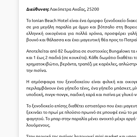
Διεύθυνση:
Λακόπετρα Αχαΐας, 25200
Το Ionian Beach Hotel είναι ένα όμορφο ξενοδοχείο δια
σε μια μεγάλη παραλία με άμμο και βότσαλο στη Βορει
ελληνική οικογένεια για πολλά χρόνια, προσφέρει γαλ
βουνό και θάλασσα και έχει μαγευτική θέα προς το Πατρα
Αποτελείται από 82 δωμάτια σε συστοιχίες Bungalows τα 
και 1 έως 2 παιδιά (σε κουκέτα). Κάθε δωμάτιο διαθέτει το
χρηματοκιβώτιο, βεράντα, τραπέζι με καρέκλες, απλώστρ
την πισίνα.
Η ατμόσφαιρα του ξενοδοχείου είναι φιλική και οικογ
περιλαμβάνουν ένα γήπεδο τένις, ένα γήπεδο μπάσκετ, μί
υποδοχή, πινγκ-πονγκ, παιδική χαρά και πισίνα με γλυκό ν
Το ξενοδοχείο επίσης διαθέτει εστιατόριο που έχει μαγευτ
ξεκινάει το πρωί με πλούσιο πρωινό σε μπουφέ ενώ το μ
φαγητού. Το μπαρ στην παραλία μένει ανοιχτό μέχρι αργά 
λουόμενους.
Στην περιοχή της πισίνας λειτουργεί mini market και μπαρ