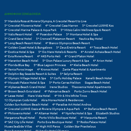
Ξυλόκαστρο
ΔΗΜΟΦΙΛΗ ΞΕΝΟΔΟΧΕΙΑ
5* Mandola Rosa at Riviera Olympia, A Grecotel Resort to Live
Ο
5* Grecotel Filoxenia Hotel
4* Grecotel Casa Marron
5* Grecotel LUXME Kos
4* Grecotel Marine Palace & Aqua Park
5* Mitsis Galini Wellness Spa & Resort
5* Valis Resort Hotel
4* Poseidon Palace
5* Montana Hotel & Spa
Ορεινή Αρκαδία
5* Grand Serai Hotel
5* Cronwell Platamon Resort
Nautica Bay Hotel
4* Long Beach Resort Hotel
4* Bianco Olympico Beach Resort
4* Golden Coast Hotel & Bungalows
5* Zeus Eretria Resort
4* Tosca Beach Hotel
Ορεινή Ναυπακτία
4* Exotica Hotel & Spa
5* Ilio Mare Hotels & Resorts
4* Airotel Achaia Beach Hotel
4* Evia Riviera Resort
4* AKS Porto Heli
4* Grand Platon Hotel
4* Maranton Beach Hotel
5* Dion Palace Luxury Resort & Spa
4* Arion Hotel
Π
4* Florida Blue Bay
5* Blue Lagoon Princess
4* Klelia Beach Hotel
4* Xenia Poros Image
4* Kronos Hotel
Zante Plaza Hotel & Apartments
4* Dolphin Bay Seaside Resort & Suites
5* Selyria Resort
Πάλαιρος
4* Olympic Village Hotel & Spa
5* Corfu Holiday Palace
Kanelli Beach Hotel
4* Mouzaki Palace Hotel & Spa
5* Porto Carras Meliton
Siagas Beach Hotel
Παξοί
4* Alykanas Beach Grand Hotel
Irene Studios
Theoxenia Hotel Apartments
4* Brown Beach Evia Island
4* Palmariva Beach
Porto Zorro Beach Hotel
4* Lesse Hotel
Mare Vista Hotel
4* Mr & Mrs White Tinos
Παραλία Κατερίνης
12 Olympian Gods Hotel
Akra Morea Hotel & Residences
Golden Sun Kokkoni Beach Hotel
4* Paradise Art Hotel Andros
Παραλία Λιτοχώρου
4* Grecotel LUXME Oasis at Riviera Olympia & Aqua Park
4* Stefania Beach Resort
4* Philoxenia Hotel
4* Altamar Hotel
4* Nymfes Hotel & Spa
Elizabeth Studios
Margarona Royal Hotel
Porto Vitilo Boutique Hotel
4* Marpunta Resort
Παράλιο Άστρος
4* SAZ City Life Hotel
Porto Evia Boutique Hotel
5* Rodos Palace Hotel
Muses SeaSide Villas
4* High Mill Paros
Golden Star Praxitelous
Favie Suzanne Hotel
4* Amalia Hotel Olympia