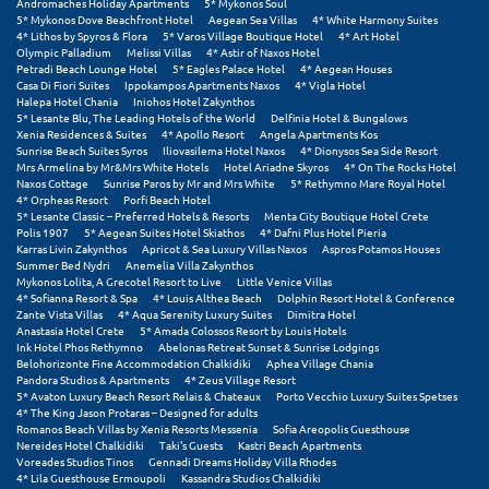
Andromaches Holiday Apartments
5* Mykonos Soul
Σαμοθράκη
5* Mykonos Dove Beachfront Hotel
Aegean Sea Villas
4* White Harmony Suites
4* Lithos by Spyros & Flora
5* Varos Village Boutique Hotel
4* Art Hotel
Σάμος
Olympic Palladium
Melissi Villas
4* Astir of Naxos Hotel
Petradi Beach Lounge Hotel
5* Eagles Palace Hotel
4* Aegean Houses
Casa Di Fiori Suites
Ippokampos Apartments Naxos
4* Vigla Hotel
Σαντορίνη
Halepa Hotel Chania
Iniohos Hotel Zakynthos
5* Lesante Blu, The Leading Hotels of the World
Delfinia Hotel & Bungalows
Σέριφος
Xenia Residences & Suites
4* Apollo Resort
Angela Apartments Kos
Sunrise Beach Suites Syros
Iliovasilema Hotel Naxos
4* Dionysos Sea Side Resort
Mrs Armelina by Mr&Mrs White Hotels
Hotel Ariadne Skyros
4* On The Rocks Hotel
Σέρρες
Naxos Cottage
Sunrise Paros by Mr and Mrs White
5* Rethymno Mare Royal Hotel
4* Orpheas Resort
Porfi Beach Hotel
5* Lesante Classic – Preferred Hotels & Resorts
Menta City Boutique Hotel Crete
Σιθωνία
Polis 1907
5* Aegean Suites Hotel Skiathos
4* Dafni Plus Hotel Pieria
Karras Livin Zakynthos
Apricot & Sea Luxury Villas Naxos
Aspros Potamos Houses
Σίκινος
Summer Bed Nydri
Anemelia Villa Zakynthos
Mykonos Lolita, A Grecotel Resort to Live
Little Venice Villas
4* Sofianna Resort & Spa
4* Louis Althea Beach
Dolphin Resort Hotel & Conference
Σίφνος
Zante Vista Villas
4* Aqua Serenity Luxury Suites
Dimitra Hotel
Anastasia Hotel Crete
5* Amada Colossos Resort by Louis Hotels
Σκαφιδιά Ηλείας
Ink Hotel Phos Rethymno
Abelonas Retreat Sunset & Sunrise Lodgings
Belohorizonte Fine Accommodation Chalkidiki
Aphea Village Chania
Pandora Studios & Apartments
4* Zeus Village Resort
Σκιάθος
5* Avaton Luxury Beach Resort Relais & Chateaux
Porto Vecchio Luxury Suites Spetses
4* The King Jason Protaras – Designed for adults
Σκόπελος
Romanos Beach Villas by Xenia Resorts Messenia
Sofia Areopolis Guesthouse
Nereides Hotel Chalkidiki
Taki's Guests
Kastri Beach Apartments
Voreades Studios Tinos
Gennadi Dreams Holiday Villa Rhodes
Σκύρος
4* Lila Guesthouse Ermoupoli
Kassandra Studios Chalkidiki