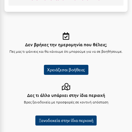
Μεθώνη
Μεσολόγγι
Μεσσηνία
Μετέωρα
Δεν βρήκες την ημερομηνία που θέλεις;
Πες μας τι ψάχνεις και θα κάνουμε ότι μπορούμε για να σε βοηθήσουμε.
Μέτσοβο
Μήλος
Χρειάζεσαι βοήθεια;
Μονεμβασιά
Μουζάκι
Δες τι άλλο υπάρχει στην ίδια περιοχή
Μπαλί Κρήτης
Βρες ξενοδοχεία με προσφορές σε κοντινή απόσταση
Μπάνσκο
Μπούκα Μεσσηνίας
Ξενοδοχεία στην ίδια περιοχή
Μύκονος