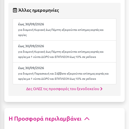
Καρδίτσα
Άλλες ημερομηνίες
Κάρπαθος
Καρπενήσι
έως 30/09/2026
για διαμονή Κυριακή έως Πέμπτη εξαιρούνται επίσημες εορτές και
Κάρυστος
αργίες
Κάσος
έως 30/09/2026
για διαμονή Κυριακή έως Πέμπτη εξαιρούνται επίσημες εορτές και
Κασσάνδρα
αργίες με 1 νύχτα ΔΩΡΟ και ΕΠΙΠΛΕΟΝ έως 10% σε yellows
Καστοριά
έως 30/09/2026
για διαμονή Παρασκευή και Σάββατο εξαιρούνται επίσημες εορτές και
Κατερίνη
αργίες με 1 νύχτα ΔΩΡΟ και ΕΠΙΠΛΕΟΝ έως 10% σε yellows
Κέα - Τζιά
Δες ΟΛΕΣ τις προσφορές του ξενοδοχείου
Κερατέα
Κέρκυρα
Η Προσφορά περιλαμβάνει
Κεφαλονιά