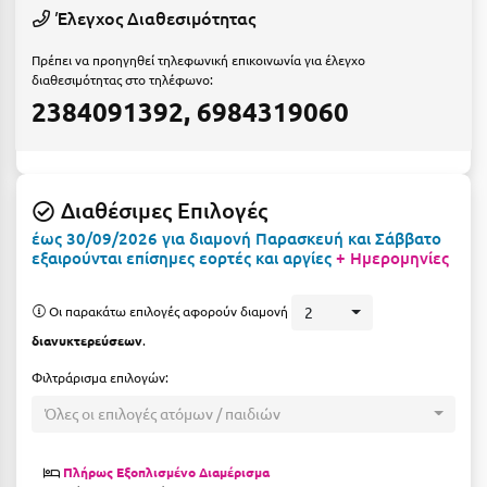
Ε
Έλεγχος Διαθεσιμότητας
Ελάτη Αρκαδίας
Πρέπει να προηγηθεί τηλεφωνική επικοινωνία για έλεγχο
διαθεσιμότητας στο τηλέφωνο:
Ελληνικό Αρκαδίας
2384091392, 6984319060
Ελούντα Κρήτης
Ερέτρια
Διαθέσιμες Επιλογές
Ερμιόνη
έως 30/09/2026 για διαμονή Παρασκευή και Σάββατο
εξαιρούνται επίσημες εορτές και αργίες
+ Ημερομηνίες
Εύβοια
Ευρυτανία
Οι παρακάτω επιλογές αφορούν διαμονή
2
διανυκτερεύσεων
.
Ζ
Φιλτράρισμα επιλογών:
Ζαγοροχώρια
Όλες οι επιλογές ατόμων / παιδιών
Ζάκυνθος
Πλήρως Εξοπλισμένο Διαμέρισμα