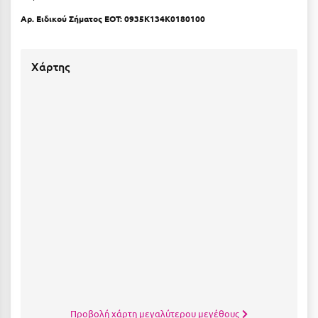
Λευκάδα
Αρ. Ειδικού Σήματος ΕΟΤ: 0935K134K0180100
Λήμνος
Λίμνη Πλαστήρα
Χάρτης
Λιτόχωρο
Λουτρά Πόζαρ
Λουτρά Υπάτης
Λουτράκι
Λούτσα
Μ
Μάνη
Μαραθώνας Αττικής
Μαρώνεια
Προβολή χάρτη μεγαλύτερου μεγέθους