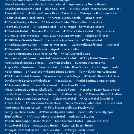
Πάργα
Moxy Patra Marina by Marriott International
Apanemia by Flegra Hotels
Mrs Chryssana Beach Hotel
Blue Sea Hotel
5* Nikki Beach Resort & Spa Porto Heli
Παρνασσός
Akroyali Hotel
4* Karras Grande Resort Zakynthos
Oniropetra Boutique Hotel
Aeolis Boutique Hotel Naxos
4* Airotel Galaxy Kavala
Sirines Hotel
4* Dioni Boutique Hotel
5* Alexandra Golden Thassos Boutique Hotel
Πάρος
Above Blue Suites
4* Cezaria Hotel
5* Miraggio Thermal Spa Resort
4* Portaria Hotel
Douskos Port House
4* Diana Palace Hotel
Egilion Hotel
Πάτμος
4* Amalia Hotel Meteora
ADG Luxurious Apartments
Achilles Hill Hotel
4* 100 Rizes Seaside Resort
Leonardos Apartments
4* Diana Hotel
4* Neikos Luxury Suites
Mont Helmos Hotel
Garbis Villas Kefalonia
Iris Hotel
Πάτρα
4* Iliovasilema Suites Santorini
Agroktima Leonidio
4* Siora Vittoria Boutique Hotel Corfu
4* Aelius Hotel & Spa
Παύλιανη
Semiramis Guesthouse
Airotel Patras Smart Hotel
4* City Hotel Thessaloniki
Paralia Beach Boutique Hotel
Dionysis Studios
Sunshine Apartments
Acqua Vatos Santorini
Saronis Hotel
Golden Rose Suites
Kochili Apartments
Πειραιάς
Hotel Ntinas
5* Absolute Mykonos Suites & More
Το Μπαλκόνι της Αγόριανης
4* A For Art Hotel Thassos
Searocks Exclusive Village
4* Apollo Resort Art Hotel
Πελοπόννησος
Οικολογικός Ξενώνας «Philothea»
Manos Syros
Minthi Boutique Apartments
4* Alexandra Beach Thassos Spa Resort
Acrothea Perdika
Mirabilia Boutique Hotel Chalkidiki
Ithaca's Poem
Marathon Beach Resort Hotel
Πήλιο
Gera's Olive Grove (Elaionas Tis Geras)
Skiathos Living
5* Princess Resort Skiathos
Racconto Boutique Design Hotel
Galaxy Art Hotel
4* Core Hotel Chalkidiki
Πιερία
Artina Hotel
4* Belvedere Aeolis Hotel
Aqua Mare Sea Side Hotel
Loriet Hotel
Koukounari Rooms Agistri
4* King Maron Wellness Beach Hotel
Sunny Bay Hotel Crete
4* Princess Kyniska Suites
Bacchus Pension Olympia
Πλαταμώνας
Studios River
4* Airotel Alexandros Hotel
Aphrodite Studios
4* Akti Ouranoupoli Beach Resort
Mediterranee Hotel
Alexandra Hotel
Πλύτρα Λακωνίας
4* Las Hotel & Spa
Anastassiou Hotel
Kyparissia Beach Hotel
4* Royal Hotel and Suites
Acqua Vatos
5* Parga Beach Resort