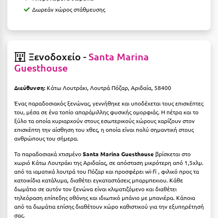
Κύμη Ευβοίας
Δωρεάν χώρος στάθμευσης
Κυπαρισσία
Κύπρος
Ξενοδοχείο -
Santa Marina
Κως
Guesthouse
Λ
Διεύθυνση:
Κάτω Λουτράκι, Λουτρά Πόζαρ, Αριδαία, 58400
Ένας παραδοσιακός ξενώνας, γεννήθηκε και υποδέχεται τους επισκέπτες
Λαγκάδια
του, μέσα σε ένα τοπίο απαράμιλλης φυσικής ομορφιάς. Η πέτρα και το
ξύλο τα οποία κυριαρχούν στους εσωτερικούς χώρους χαρίζουν στον
Λακόπετρα Αχαΐας
επισκέπτη την αίσθηση του χθες, η οποία είναι πολύ σημαντική στους
ανθρώπους του σήμερα.
Λακωνία
Το παραδοσιακά χτισμένο
Santa Marina Guesthouse
βρίσκεται στο
χωριό Κάτω Λουτράκι της Αριδαίας, σε απόσταση μικρότερη από 1,5χλμ.
Λασίθι
από τα ιαματικά λουτρά του Πόζαρ
και προσφέρει wi-fi , φιλικό προς τα
κατοικίδια κατάλυμα, διαθέτει εγκαταστάσεις μπαρμπεκιου. Κάθε
Λεπτοκαρυά
δωμάτιο σε αυτόν τον ξενώνα είναι κλιματιζόμενο και διαθέτει
τηλεόραση επίπεδης οθόνης και ιδιωτικό μπάνιο με μπανιέρα. Κάποια
Λέσβος
από τα δωμάτια επίσης διαθέτουν χώρο καθιστικού για την εξυπηρέτησή
σας.