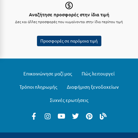
Μυστράς
Αναζήτησε προσφορές στην ίδια τιμή
Δες και άλλες προσφορές που κυμαίνονται στην ίδια περίπου τιμή
Μυτιλήνη
Ν
Προσφορές σε παρόμοια τιμή
Νάξος
Νάουσα
Επικοινώνησε μαζί μας
Πώς λειτουργεί
Ναυπακτία
Ναύπλιο
Τρόποι πληρωμής
Διαφήμιση ξενοδοχείων
Νέα Μάκρη
Συχνές ερωτήσεις
Νέα Στύρα Εύβοιας
Νέοι Πόροι Πιερίας
Ξ