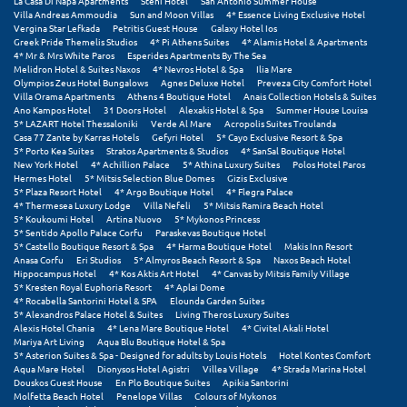
La Casa Di Napa Apartments
Steni Hotel
San Antonio Summer House
Πόρος
Villa Andreas Ammoudia
Sun and Moon Villas
4* Essence Living Exclusive Hotel
Vergina Star Lefkada
Petritis Guest House
Galaxy Hotel Ios
Πόρτο Χέλι
Greek Pride Themelis Studios
4* Pi Athens Suites
4* Alamis Hotel & Apartments
4* Mr & Mrs White Paros
Esperides Apartments By The Sea
Melidron Hotel & Suites Naxos
4* Nevros Hotel & Spa
Ilia Mare
Πρέβεζα
Olympios Zeus Hotel Bungalows
Agnes Deluxe Hotel
Preveza City Comfort Hotel
Villa Orama Apartments
Athens 4 Boutique Hotel
Anais Collection Hotels & Suites
Ano Kampos Hotel
31 Doors Hotel
Alexakis Hotel & Spa
Summer House Louisa
Πύλος
5* LAZART Hotel Thessaloniki
Verde Al Mare
Acropolis Suites Troulanda
Casa 77 Zante by Karras Hotels
Gefyri Hotel
5* Cayo Exclusive Resort & Spa
Πύργος
5* Porto Kea Suites
Stratos Apartments & Studios
4* SanSal Boutique Hotel
New York Hotel
4* Achillion Palace
5* Athina Luxury Suites
Polos Hotel Paros
Hermes Hotel
5* Mitsis Selection Blue Domes
Gizis Exclusive
Ρ
5* Plaza Resort Hotel
4* Argo Boutique Hotel
4* Flegra Palace
4* Thermesea Luxury Lodge
Villa Nefeli
5* Mitsis Ramira Beach Hotel
5* Koukoumi Hotel
Artina Nuovo
5* Mykonos Princess
Ρέθυμνο
5* Sentido Apollo Palace Corfu
Paraskevas Boutique Hotel
5* Castello Boutique Resort & Spa
4* Harma Boutique Hotel
Makis Inn Resort
Anasa Corfu
Eri Studios
5* Almyros Beach Resort & Spa
Naxos Beach Hotel
Ρίο
Hippocampus Hotel
4* Kos Aktis Art Hotel
4* Canvas by Mitsis Family Village
5* Kresten Royal Euphoria Resort
4* Aplai Dome
Ρόδος
4* Rocabella Santorini Hotel & SPA
Elounda Garden Suites
5* Alexandros Palace Hotel & Suites
Living Theros Luxury Suites
Alexis Hotel Chania
4* Lena Mare Boutique Hotel
4* Civitel Akali Hotel
Σ
Mariya Art Living
Aqua Blu Boutique Hotel & Spa
5* Asterion Suites & Spa - Designed for adults by Louis Hotels
Hotel Kontes Comfort
Aqua Mare Hotel
Dionysos Hotel Agistri
Villea Village
4* Strada Marina Hotel
Σαλαμίνα
Douskos Guest House
En Plo Boutique Suites
Apikia Santorini
Molfetta Beach Hotel
Penelope Villas
Colours of Mykonos