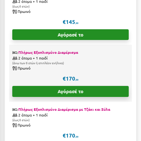
2 άτομα + 1 παιδί
Η
έως 6 ετών
Πρωινό
Ηλεία
€145
,00
Ηράκλειο
Αγόρασέ το
Θ
Πλήρως Εξοπλισμένο Διαμέρισμα
Θάσος
2 άτομα + 1 παιδί
άνω των 6 ετών ή επιπλέον ενήλικα
Πρωινό
Θεσσαλονίκη
€170
,00
Ι
Αγόρασέ το
Ιεράπετρα
Πλήρως Εξοπλισμένο Διαμέρισμα με Τζάκι και Ξύλα
Ιθάκη
2 άτομα + 1 παιδί
έως 6 ετών
Ικαρία
Πρωινό
Ίος
€170
,00