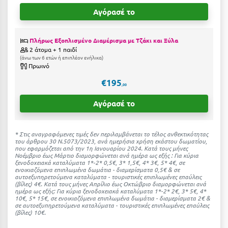
Ιωάννινα
Αγόρασέ το
Κ
Πλήρως Εξοπλισμένο Διαμέρισμα με Τζάκι και Ξύλα
2 άτομα + 1 παιδί
Καβάλα
άνω των 6 ετών ή επιπλέον ενήλικα
Πρωινό
Καλάβρυτα
€195
,00
Καλαμάτα
Αγόρασέ το
Κάλαμος
Καλαμπάκα
* Στις αναγραφόμενες τιμές δεν περιλαμβάνεται το τέλος ανθεκτικότητας
του άρθρου 30 Ν.5073/2023, ανά ημερήσια χρήση εκάστου δωματίου,
που εφαρμόζεται από την 1η Ιανουαρίου 2024. Κατά τους μήνες
Κάλυμνος
Νοέμβριο έως Μάρτιο διαμορφώνεται ανά ημέρα ως εξής : Για κύρια
ξενοδοχειακά καταλύματα 1*-2* 0,5€, 3* 1,5€, 4* 3€, 5* 4€, σε
ενοικιαζόμενα επιπλωμένα δωμάτια - διαμερίσματα 0,5€ & σε
Καμένα Βούρλα
αυτοεξυπηρετούμενα καταλύματα - τουριστικές επιπλωμένες επαύλεις
(βίλες) 4€. Kατά τους μήνες Απρίλιο έως Οκτώβριο διαμορφώνεται ανά
Καρδάμαινα
ημέρα ως εξής: Για κύρια ξενοδοχειακά καταλύματα 1*-2* 2€, 3* 5€, 4*
10€, 5* 15€, σε ενοικιαζόμενα επιπλωμένα δωμάτια - διαμερίσματα 2€ &
σε αυτοεξυπηρετούμενα καταλύματα - τουριστικές επιπλωμένες επαύλεις
Καρδαμύλη
(βίλες) 10€.