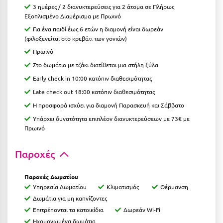
Κοζάνη
3 ημέρες / 2 διανυκτερεύσεις για 2 άτομα σε Πλήρως
Εξοπλισμένο Διαμέρισμα με Πρωινό
Κοκκώνι Κορινθίας
Για ένα παιδί έως 6 ετών η διαμονή είναι δωρεάν
(φιλοξενείται στο κρεβάτι των γονιών)
Κομοτηνή
Πρωινό
Κόνιτσα
Στο δωμάτιο με τζάκι διατίθεται μια στήλη ξύλα
Early check in 10:00 κατόπιν διαθεσιμότητας
Κόρινθος
Late check out 18:00 κατόπιν διαθεσιμότητας
Κορώνη
Η προσφορά ισχύει για διαμονή Παρασκευή και Σάββατο
Κουρούτα Ηλείας
Υπάρχει δυνατότητα επιπλέον διανυκτερεύσεων με 73€ με
Πρωινό
Κουφονήσια
Παροχές
Κρήτη
Κρουαζιέρες
Παροχές Δωματίου
Υπηρεσία Δωματίου
Κλιματισμός
Θέρμανση
Κύθηρα
Δωμάτια για μη καπνίζοντες
Επιτρέπονται τα κατοικίδια
Δωρεάν Wi-Fi
Κυλλήνη
Ηχομονωμένα δωμάτια