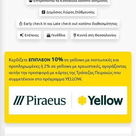
Suites
Επιτρέπονται τα Κατοικίδια κατόπιν αιτήματος
Βόλος
Δημόσιος Χώρος Στάθμευσης
Βραχάτι Κορινθίας
Early check in και Late check out κατόπιν διαθεσιμότητας
Βυτίνα
Δες όλες τις προσφορές
Επέτειος
Γενέθλια
Κοντά στη Θεσσαλονίκη
Γ
Δες όλα τα πακέτα διακοπών
Γαλαξiδι
10%
Κερδίζετε
ΕΠΙΠΛΕΟΝ
σε yellows με πιστωτικές και
Γλυφάδα
προπληρωμένες ή 2% σε yellows με χρεωστικές, αγοράζοντας
αυτήν την προσφορά με κάρτες της Τράπεζας Πειραιώς που
Γρεβενά
συμμετέχουν στο πρόγραμμα YELLOW.
Γύθειο
Δ
Δελφοί
Διακοπτό