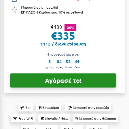
Αργολίδα
Μπροστά στην παραλία!
Ξενοδοχεία 3 Αστέρων
ΕΠΙΠΛΕΟΝ Κέρδος έως 10% σε yellows!
Αριδαία
Ξενοδοχεία 4 Αστέρων
€480
-30%
Αρκαδία
Ξενοδοχεία 5 Αστέρων
€335
Αρκίτσα
Βίλες
€112 / διανυκτέρευση
Αρτέμιδα
Κρουαζιέρες
Η προσφορά λήγει σε:
5
04
52
48
Αρχαία Ολυμπία
Ενοικιαζόμενα Δωμάτια
ημέρες
ώρες
λεπτά
δευτ
Αστυπάλαια
Διαμερίσματα
Αγόρασέ το!
Αττική
Studios
Αχαΐα
Boutique Hotels
Ξενώνες
Bar
Εστιατόριο
Μπροστά στην παραλία
Β
Camping
Free WiFi
Μοναδική Θέα
Μπροστά στην θάλασσα
Βansko