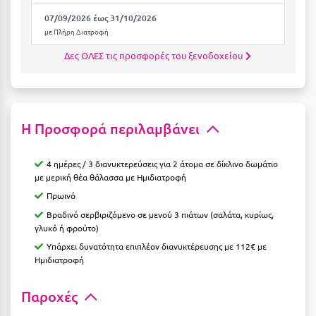
Καρδίτσα
07/09/2026 έως 31/10/2026
Κάρπαθος
με Πλήρη Διατροφή
Καρπενήσι
Δες ΟΛΕΣ τις προσφορές του ξενοδοχείου
Κάρυστος
Κάσος
Η Προσφορά περιλαμβάνει
Κασσάνδρα
Καστοριά
4 ημέρες / 3 διανυκτερεύσεις για 2 άτομα σε δίκλινο δωμάτιο
με μερική θέα θάλασσα με Ημιδιατροφή
Κατερίνη
Πρωινό
Βραδινό σερβιριζόμενο σε μενού 3 πιάτων (σαλάτα, κυρίως,
Κέα - Τζιά
γλυκό ή φρούτο)
Κερατέα
Υπάρχει δυνατότητα επιπλέον διανυκτέρευσης με 112€ με
Ημιδιατροφή
Κέρκυρα
Παροχές
Κεφαλονιά