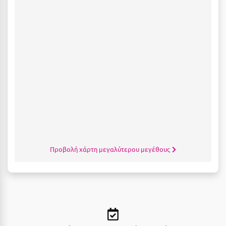
Λευκάδα
Λήμνος
Λίμνη Πλαστήρα
Λιτόχωρο
Λουτρά Πόζαρ
Λουτρά Υπάτης
Λουτράκι
Λούτσα
Προβολή χάρτη μεγαλύτερου μεγέθους
Μ
Μάνη
Μαραθώνας Αττικής
Μαρώνεια