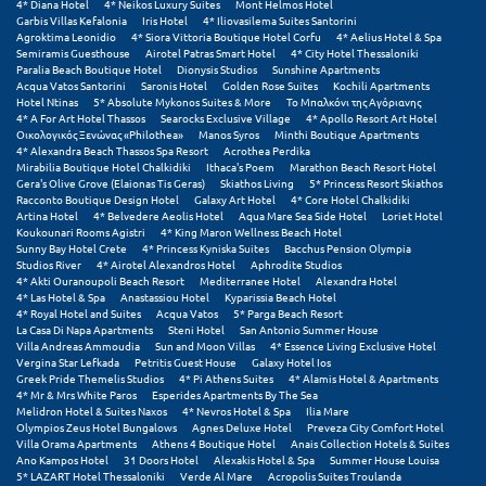
Πάργα
4* Diana Hotel
4* Neikos Luxury Suites
Mont Helmos Hotel
Garbis Villas Kefalonia
Iris Hotel
4* Iliovasilema Suites Santorini
Agroktima Leonidio
4* Siora Vittoria Boutique Hotel Corfu
4* Aelius Hotel & Spa
Παρνασσός
Semiramis Guesthouse
Airotel Patras Smart Hotel
4* City Hotel Thessaloniki
Paralia Beach Boutique Hotel
Dionysis Studios
Sunshine Apartments
Πάρος
Acqua Vatos Santorini
Saronis Hotel
Golden Rose Suites
Kochili Apartments
Hotel Ntinas
5* Absolute Mykonos Suites & More
Το Μπαλκόνι της Αγόριανης
4* A For Art Hotel Thassos
Searocks Exclusive Village
4* Apollo Resort Art Hotel
Πάτμος
Οικολογικός Ξενώνας «Philothea»
Manos Syros
Minthi Boutique Apartments
4* Alexandra Beach Thassos Spa Resort
Acrothea Perdika
Πάτρα
Mirabilia Boutique Hotel Chalkidiki
Ithaca's Poem
Marathon Beach Resort Hotel
Gera's Olive Grove (Elaionas Tis Geras)
Skiathos Living
5* Princess Resort Skiathos
Racconto Boutique Design Hotel
Galaxy Art Hotel
4* Core Hotel Chalkidiki
Παύλιανη
Artina Hotel
4* Belvedere Aeolis Hotel
Aqua Mare Sea Side Hotel
Loriet Hotel
Koukounari Rooms Agistri
4* King Maron Wellness Beach Hotel
Πειραιάς
Sunny Bay Hotel Crete
4* Princess Kyniska Suites
Bacchus Pension Olympia
Studios River
4* Airotel Alexandros Hotel
Aphrodite Studios
4* Akti Ouranoupoli Beach Resort
Mediterranee Hotel
Alexandra Hotel
Πελοπόννησος
4* Las Hotel & Spa
Anastassiou Hotel
Kyparissia Beach Hotel
4* Royal Hotel and Suites
Acqua Vatos
5* Parga Beach Resort
La Casa Di Napa Apartments
Steni Hotel
San Antonio Summer House
Πήλιο
Villa Andreas Ammoudia
Sun and Moon Villas
4* Essence Living Exclusive Hotel
Vergina Star Lefkada
Petritis Guest House
Galaxy Hotel Ios
Πιερία
Greek Pride Themelis Studios
4* Pi Athens Suites
4* Alamis Hotel & Apartments
4* Mr & Mrs White Paros
Esperides Apartments By The Sea
Melidron Hotel & Suites Naxos
4* Nevros Hotel & Spa
Ilia Mare
Πλαταμώνας
Olympios Zeus Hotel Bungalows
Agnes Deluxe Hotel
Preveza City Comfort Hotel
Villa Orama Apartments
Athens 4 Boutique Hotel
Anais Collection Hotels & Suites
Πλύτρα Λακωνίας
Ano Kampos Hotel
31 Doors Hotel
Alexakis Hotel & Spa
Summer House Louisa
5* LAZART Hotel Thessaloniki
Verde Al Mare
Acropolis Suites Troulanda