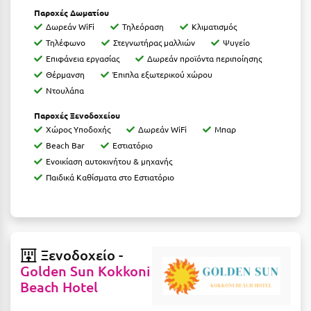
Κοζάνη
Παροχές Δωματίου
Δωρεάν WiFi
Τηλεόραση
Κλιματισμός
Κοκκώνι Κορινθίας
Τηλέφωνο
Στεγνωτήρας μαλλιών
Ψυγείο
Επιφάνεια εργασίας
Δωρεάν προϊόντα περιποίησης
Κομοτηνή
Θέρμανση
Έπιπλα εξωτερικού χώρου
Κόνιτσα
Ντουλάπα
Κόρινθος
Παροχές Ξενοδοχείου
Χώρος Υποδοχής
Δωρεάν WiFi
Μπαρ
Κορώνη
Beach Bar
Εστιατόριο
Ενοικίαση αυτοκινήτου & μηχανής
Κουρούτα Ηλείας
Παιδικά Καθίσματα στο Εστιατόριο
Κουφονήσια
Κρήτη
Κρουαζιέρες
Ξενοδοχείο -
Golden Sun Kokkoni
Κύθηρα
Beach Hotel
Κυλλήνη