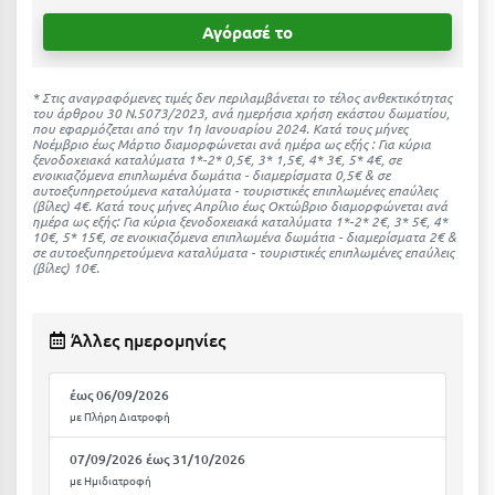
Ιωάννινα
Αγόρασέ το
Κ
* Στις αναγραφόμενες τιμές δεν περιλαμβάνεται το τέλος ανθεκτικότητας
του άρθρου 30 Ν.5073/2023, ανά ημερήσια χρήση εκάστου δωματίου,
Καβάλα
που εφαρμόζεται από την 1η Ιανουαρίου 2024. Κατά τους μήνες
Νοέμβριο έως Μάρτιο διαμορφώνεται ανά ημέρα ως εξής : Για κύρια
ξενοδοχειακά καταλύματα 1*-2* 0,5€, 3* 1,5€, 4* 3€, 5* 4€, σε
Καλάβρυτα
ενοικιαζόμενα επιπλωμένα δωμάτια - διαμερίσματα 0,5€ & σε
αυτοεξυπηρετούμενα καταλύματα - τουριστικές επιπλωμένες επαύλεις
Καλαμάτα
(βίλες) 4€. Kατά τους μήνες Απρίλιο έως Οκτώβριο διαμορφώνεται ανά
ημέρα ως εξής: Για κύρια ξενοδοχειακά καταλύματα 1*-2* 2€, 3* 5€, 4*
10€, 5* 15€, σε ενοικιαζόμενα επιπλωμένα δωμάτια - διαμερίσματα 2€ &
Κάλαμος
σε αυτοεξυπηρετούμενα καταλύματα - τουριστικές επιπλωμένες επαύλεις
(βίλες) 10€.
Καλαμπάκα
Κάλυμνος
Άλλες ημερομηνίες
Καμένα Βούρλα
έως 06/09/2026
Καρδάμαινα
με Πλήρη Διατροφή
Καρδαμύλη
07/09/2026 έως 31/10/2026
με Ημιδιατροφή