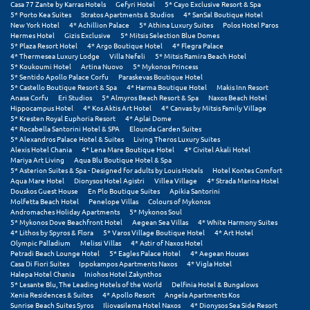
Casa 77 Zante by Karras Hotels
Gefyri Hotel
5* Cayo Exclusive Resort & Spa
Πόρος
5* Porto Kea Suites
Stratos Apartments & Studios
4* SanSal Boutique Hotel
New York Hotel
4* Achillion Palace
5* Athina Luxury Suites
Polos Hotel Paros
Πόρτο Χέλι
Hermes Hotel
Gizis Exclusive
5* Mitsis Selection Blue Domes
5* Plaza Resort Hotel
4* Argo Boutique Hotel
4* Flegra Palace
4* Thermesea Luxury Lodge
Villa Nefeli
5* Mitsis Ramira Beach Hotel
Πρέβεζα
5* Koukoumi Hotel
Artina Nuovo
5* Mykonos Princess
5* Sentido Apollo Palace Corfu
Paraskevas Boutique Hotel
Πύλος
5* Castello Boutique Resort & Spa
4* Harma Boutique Hotel
Makis Inn Resort
Anasa Corfu
Eri Studios
5* Almyros Beach Resort & Spa
Naxos Beach Hotel
Hippocampus Hotel
4* Kos Aktis Art Hotel
4* Canvas by Mitsis Family Village
Πύργος
5* Kresten Royal Euphoria Resort
4* Aplai Dome
4* Rocabella Santorini Hotel & SPA
Elounda Garden Suites
5* Alexandros Palace Hotel & Suites
Living Theros Luxury Suites
Ρ
Alexis Hotel Chania
4* Lena Mare Boutique Hotel
4* Civitel Akali Hotel
Mariya Art Living
Aqua Blu Boutique Hotel & Spa
5* Asterion Suites & Spa - Designed for adults by Louis Hotels
Hotel Kontes Comfort
Ρέθυμνο
Aqua Mare Hotel
Dionysos Hotel Agistri
Villea Village
4* Strada Marina Hotel
Douskos Guest House
En Plo Boutique Suites
Apikia Santorini
Ρίο
Molfetta Beach Hotel
Penelope Villas
Colours of Mykonos
Andromaches Holiday Apartments
5* Mykonos Soul
5* Mykonos Dove Beachfront Hotel
Aegean Sea Villas
4* White Harmony Suites
Ρόδος
4* Lithos by Spyros & Flora
5* Varos Village Boutique Hotel
4* Art Hotel
Olympic Palladium
Melissi Villas
4* Astir of Naxos Hotel
Petradi Beach Lounge Hotel
5* Eagles Palace Hotel
4* Aegean Houses
Σ
Casa Di Fiori Suites
Ippokampos Apartments Naxos
4* Vigla Hotel
Halepa Hotel Chania
Iniohos Hotel Zakynthos
5* Lesante Blu, The Leading Hotels of the World
Delfinia Hotel & Bungalows
Σαλαμίνα
Xenia Residences & Suites
4* Apollo Resort
Angela Apartments Kos
Sunrise Beach Suites Syros
Iliovasilema Hotel Naxos
4* Dionysos Sea Side Resort