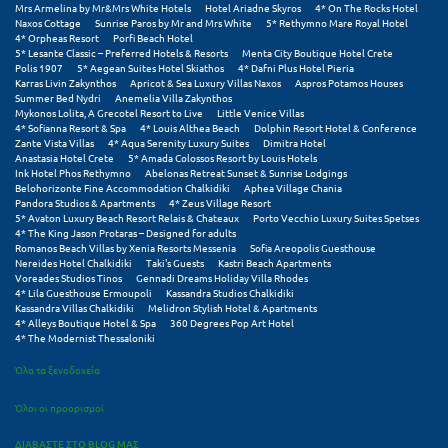
Mrs Armelina by Mr&Mrs White Hotels
Hotel Ariadne Skyros
4* On The Rocks Hotel
Σαμοθράκη
Naxos Cottage
Sunrise Paros by Mr and Mrs White
5* Rethymno Mare Royal Hotel
4* Orpheas Resort
Porfi Beach Hotel
Σάμος
5* Lesante Classic – Preferred Hotels & Resorts
Menta City Boutique Hotel Crete
Polis 1907
5* Aegean Suites Hotel Skiathos
4* Dafni Plus Hotel Pieria
Karras Livin Zakynthos
Apricot & Sea Luxury Villas Naxos
Aspros Potamos Houses
Σαντορίνη
Summer Bed Nydri
Anemelia Villa Zakynthos
Mykonos Lolita, A Grecotel Resort to Live
Little Venice Villas
Σέριφος
4* Sofianna Resort & Spa
4* Louis Althea Beach
Dolphin Resort Hotel & Conference
Zante Vista Villas
4* Aqua Serenity Luxury Suites
Dimitra Hotel
Anastasia Hotel Crete
5* Amada Colossos Resort by Louis Hotels
Σέρρες
Ink Hotel Phos Rethymno
Abelonas Retreat Sunset & Sunrise Lodgings
Belohorizonte Fine Accommodation Chalkidiki
Aphea Village Chania
Σιθωνία
Pandora Studios & Apartments
4* Zeus Village Resort
5* Avaton Luxury Beach Resort Relais & Chateaux
Porto Vecchio Luxury Suites Spetses
4* The King Jason Protaras – Designed for adults
Σίκινος
Romanos Beach Villas by Xenia Resorts Messenia
Sofia Areopolis Guesthouse
Nereides Hotel Chalkidiki
Taki's Guests
Kastri Beach Apartments
Σίφνος
Voreades Studios Tinos
Gennadi Dreams Holiday Villa Rhodes
4* Lila Guesthouse Ermoupoli
Kassandra Studios Chalkidiki
Kassandra Villas Chalkidiki
Melidron Stylish Hotel & Apartments
Σκαφιδιά Ηλείας
4* Alleys Boutique Hotel & Spa
360 Degrees Pop Art Hotel
4* The Modernist Thessaloniki
Σκιάθος
Όλα τα ξενοδοχεία
Σκόπελος
Όλοι οι προορισμοί
Σκύρος
ΔΙΑΒΑΣΤΕ ΣΤΟ BLOG ΜΑΣ