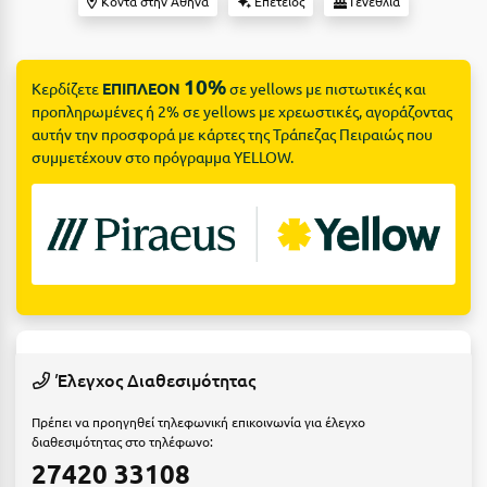
Suites
Κοντά στην Αθήνα
Επέτειος
Γενέθλια
Βόλος
Βραχάτι Κορινθίας
10%
Κερδίζετε
ΕΠΙΠΛΕΟΝ
σε yellows με πιστωτικές και
Βυτίνα
Δες όλες τις προσφορές
προπληρωμένες ή 2% σε yellows με χρεωστικές, αγοράζοντας
αυτήν την προσφορά με κάρτες της Τράπεζας Πειραιώς που
Γ
Δες όλα τα πακέτα διακοπών
συμμετέχουν στο πρόγραμμα YELLOW.
Γαλαξiδι
Γλυφάδα
Γρεβενά
Γύθειο
Δ
Έλεγχος Διαθεσιμότητας
Δελφοί
Πρέπει να προηγηθεί τηλεφωνική επικοινωνία για έλεγχο
διαθεσιμότητας στο τηλέφωνο:
Διακοπτό
27420 33108