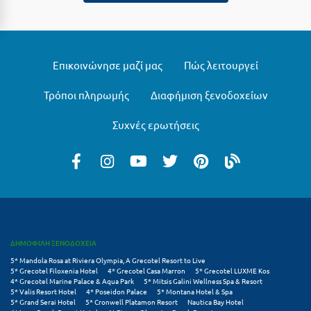
Μυστράς
Μυτιλήνη
Επικοινώνησε μαζί μας
Πώς λειτουργεί
Ν
Τρόποι πληρωμής
Διαφήμιση ξενοδοχείων
Νάξος
Συχνές ερωτήσεις
Νάουσα
Ναυπακτία
Ναύπλιο
Νέα Μάκρη
ΔΗΜΟΦΙΛΗ ΞΕΝΟΔΟΧΕΙΑ
Νέα Στύρα Εύβοιας
5* Mandola Rosa at Riviera Olympia, A Grecotel Resort to Live
5* Grecotel Filoxenia Hotel
4* Grecotel Casa Marron
5* Grecotel LUXME Kos
Νέοι Πόροι Πιερίας
4* Grecotel Marine Palace & Aqua Park
5* Mitsis Galini Wellness Spa & Resort
5* Valis Resort Hotel
4* Poseidon Palace
5* Montana Hotel & Spa
5* Grand Serai Hotel
5* Cronwell Platamon Resort
Nautica Bay Hotel
Ξ