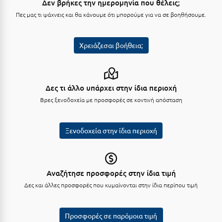
Δεν βρήκες την ημερομηνία που θέλεις;
Μεθώνη
Πες μας τι ψάχνεις και θα κάνουμε ότι μπορούμε για να σε βοηθήσουμε.
Μεσολόγγι
Χρειάζεσαι βοήθεια;
Μεσσηνία
Μετέωρα
Δες τι άλλο υπάρχει στην ίδια περιοχή
Μέτσοβο
Βρες ξενοδοχεία με προσφορές σε κοντινή απόσταση
Μήλος
Μονεμβασιά
Ξενοδοχεία στην ίδια περιοχή
Μουζάκι
Μπαλί Κρήτης
Αναζήτησε προσφορές στην ίδια τιμή
Μπάνσκο
Δες και άλλες προσφορές που κυμαίνονται στην ίδια περίπου τιμή
Μπούκα Μεσσηνίας
Προσφορές σε παρόμοια τιμή
Μύκονος