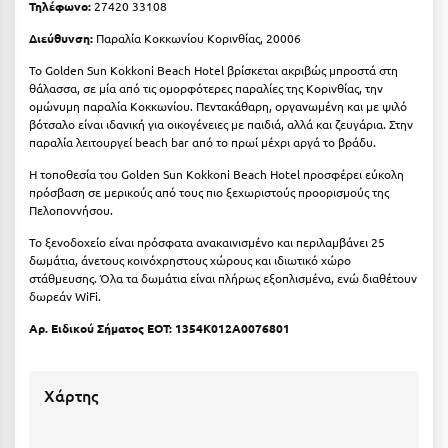
Τηλέφωνο:
27420 33108
Κύμη Ευβοίας
Διεύθυνση:
Παραλία Κοκκωνίου Κορινθίας, 20006
Κυπαρισσία
Το Golden Sun Kokkoni Beach Hotel βρίσκεται ακριβώς μπροστά στη
θάλασσα, σε μία από τις ομορφότερες παραλίες της Κορινθίας, την
Κύπρος
ομώνυμη παραλία Κοκκωνίου. Πεντακάθαρη, οργανωμένη και με ψιλό
βότσαλο είναι ιδανική για οικογένειες με παιδιά, αλλά και ζευγάρια. Στην
Κως
παραλία λειτουργεί beach bar από το πρωί μέχρι αργά το βράδυ.
Η τοποθεσία του Golden Sun Kokkoni Beach Hotel προσφέρει εύκολη
Λ
πρόσβαση σε μερικούς από τους πιο ξεχωριστούς προορισμούς της
Πελοποννήσου.
Λαγκάδια
Το ξενοδοχείο είναι πρόσφατα ανακαινισμένο και περιλαμβάνει 25
δωμάτια, άνετους κοινόχρηστους χώρους και ιδιωτικό χώρο
Λακόπετρα Αχαΐας
στάθμευσης. Όλα τα δωμάτια είναι πλήρως εξοπλισμένα, ενώ διαθέτουν
δωρεάν WiFi.
Λακωνία
Αρ. Ειδικού Σήματος ΕΟΤ:
1354K012A0076801
Λασίθι
Λεπτοκαρυά
Χάρτης
Λέσβος