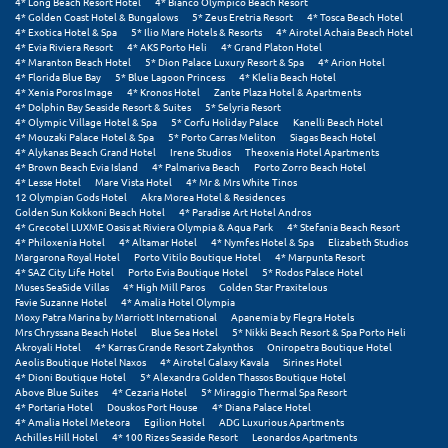
4* Long Beach Resort Hotel
4* Bianco Olympico Beach Resort
4* Golden Coast Hotel & Bungalows
5* Zeus Eretria Resort
4* Tosca Beach Hotel
4* Exotica Hotel & Spa
5* Ilio Mare Hotels & Resorts
4* Airotel Achaia Beach Hotel
Ξυλόκαστρο
4* Evia Riviera Resort
4* AKS Porto Heli
4* Grand Platon Hotel
4* Maranton Beach Hotel
5* Dion Palace Luxury Resort & Spa
4* Arion Hotel
4* Florida Blue Bay
5* Blue Lagoon Princess
4* Klelia Beach Hotel
Ο
4* Xenia Poros Image
4* Kronos Hotel
Zante Plaza Hotel & Apartments
4* Dolphin Bay Seaside Resort & Suites
5* Selyria Resort
4* Olympic Village Hotel & Spa
5* Corfu Holiday Palace
Kanelli Beach Hotel
Ορεινή Αρκαδία
4* Mouzaki Palace Hotel & Spa
5* Porto Carras Meliton
Siagas Beach Hotel
4* Alykanas Beach Grand Hotel
Irene Studios
Theoxenia Hotel Apartments
Ορεινή Ναυπακτία
4* Brown Beach Evia Island
4* Palmariva Beach
Porto Zorro Beach Hotel
4* Lesse Hotel
Mare Vista Hotel
4* Mr & Mrs White Tinos
12 Olympian Gods Hotel
Akra Morea Hotel & Residences
Golden Sun Kokkoni Beach Hotel
4* Paradise Art Hotel Andros
Π
4* Grecotel LUXME Oasis at Riviera Olympia & Aqua Park
4* Stefania Beach Resort
4* Philoxenia Hotel
4* Altamar Hotel
4* Nymfes Hotel & Spa
Elizabeth Studios
Margarona Royal Hotel
Porto Vitilo Boutique Hotel
4* Marpunta Resort
Πάλαιρος
4* SAZ City Life Hotel
Porto Evia Boutique Hotel
5* Rodos Palace Hotel
Muses SeaSide Villas
4* High Mill Paros
Golden Star Praxitelous
Παξοί
Favie Suzanne Hotel
4* Amalia Hotel Olympia
Moxy Patra Marina by Marriott International
Apanemia by Flegra Hotels
Mrs Chryssana Beach Hotel
Blue Sea Hotel
5* Nikki Beach Resort & Spa Porto Heli
Παραλία Κατερίνης
Akroyali Hotel
4* Karras Grande Resort Zakynthos
Oniropetra Boutique Hotel
Aeolis Boutique Hotel Naxos
4* Airotel Galaxy Kavala
Sirines Hotel
Παραλία Λιτοχώρου
4* Dioni Boutique Hotel
5* Alexandra Golden Thassos Boutique Hotel
Above Blue Suites
4* Cezaria Hotel
5* Miraggio Thermal Spa Resort
4* Portaria Hotel
Douskos Port House
4* Diana Palace Hotel
Παράλιο Άστρος
4* Amalia Hotel Meteora
Egilion Hotel
ADG Luxurious Apartments
Achilles Hill Hotel
4* 100 Rizes Seaside Resort
Leonardos Apartments