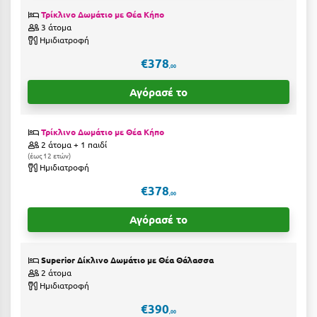
Η
Τρίκλινο Δωμάτιο με Θέα Κήπο
3 άτομα
Ηλεία
Ημιδιατροφή
€378
Ηράκλειο
,00
Αγόρασέ το
Θ
Θάσος
Τρίκλινο Δωμάτιο με Θέα Κήπο
2 άτομα + 1 παιδί
Θεσσαλονίκη
έως 12 ετών
Ημιδιατροφή
€378
Ι
,00
Αγόρασέ το
Ιεράπετρα
Ιθάκη
Superior Δίκλινο Δωμάτιο με Θέα Θάλασσα
2 άτομα
Ικαρία
Ημιδιατροφή
Ίος
€390
,00