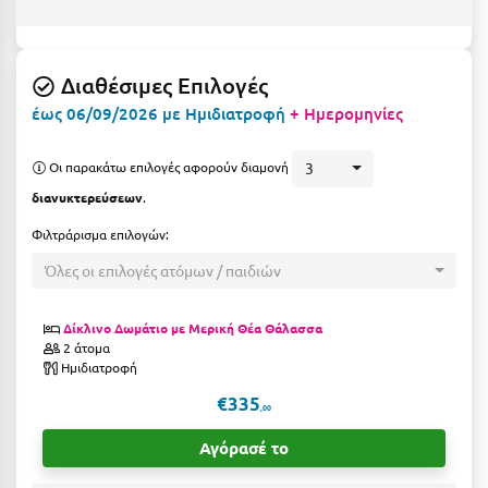
Ε
Ελάτη Αρκαδίας
Διαθέσιμες Επιλογές
Ελληνικό Αρκαδίας
έως 06/09/2026 με Ημιδιατροφή
+ Ημερομηνίες
Ελούντα Κρήτης
Οι παρακάτω επιλογές αφορούν διαμονή
3
Ερέτρια
διανυκτερεύσεων
.
Ερμιόνη
Φιλτράρισμα επιλογών:
Εύβοια
Όλες οι επιλογές ατόμων / παιδιών
Ευρυτανία
Δίκλινο Δωμάτιο με Μερική Θέα Θάλασσα
2 άτομα
Ζ
Ημιδιατροφή
€335
Ζαγοροχώρια
,00
Ζάκυνθος
Αγόρασέ το