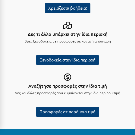
Λευκάδα
Χρειάζεσαι βοήθεια;
Λήμνος
Λίμνη Πλαστήρα
Δες τι άλλο υπάρχει στην ίδια περιοχή
Λιτόχωρο
Βρες ξενοδοχεία με προσφορές σε κοντινή απόσταση
Λουτρά Πόζαρ
Λουτρά Υπάτης
Ξενοδοχεία στην ίδια περιοχή
Λουτράκι
Λούτσα
Αναζήτησε προσφορές στην ίδια τιμή
Δες και άλλες προσφορές που κυμαίνονται στην ίδια περίπου τιμή
Μ
Μάνη
Προσφορές σε παρόμοια τιμή
Μαραθώνας Αττικής
Μαρώνεια