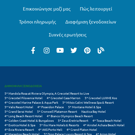
Μεθώνη
Επικοινώνησε μαζί μας
Πώς λειτουργεί
Μεσολόγγι
Τρόποι πληρωμής
Διαφήμιση ξενοδοχείων
Μεσσηνία
Συχνές ερωτήσεις
Μετέωρα
Μέτσοβο
Μήλος
Μονεμβασιά
ΔΗΜΟΦΙΛΗ ΞΕΝΟΔΟΧΕΙΑ
Μουζάκι
5* Mandola Rosa at Riviera Olympia, A Grecotel Resort to Live
5* Grecotel Filoxenia Hotel
4* Grecotel Casa Marron
5* Grecotel LUXME Kos
Μπαλί Κρήτης
4* Grecotel Marine Palace & Aqua Park
5* Mitsis Galini Wellness Spa & Resort
5* Valis Resort Hotel
4* Poseidon Palace
5* Montana Hotel & Spa
Μπάνσκο
5* Grand Serai Hotel
5* Cronwell Platamon Resort
Nautica Bay Hotel
4* Long Beach Resort Hotel
4* Bianco Olympico Beach Resort
4* Golden Coast Hotel & Bungalows
5* Zeus Eretria Resort
4* Tosca Beach Hotel
Μπούκα Μεσσηνίας
4* Exotica Hotel & Spa
5* Ilio Mare Hotels & Resorts
4* Airotel Achaia Beach Hotel
4* Evia Riviera Resort
4* AKS Porto Heli
4* Grand Platon Hotel
Μύκονος
4* Maranton Beach Hotel
5* Dion Palace Luxury Resort & Spa
4* Arion Hotel