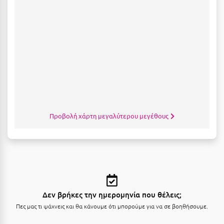
Κύμη Ευβοίας
Κυπαρισσία
Κύπρος
Κως
Λ
Λαγκάδια
Προβολή χάρτη μεγαλύτερου μεγέθους
Λακόπετρα Αχαΐας
Λακωνία
Λασίθι
Λεπτοκαρυά
Δεν βρήκες την ημερομηνία που θέλεις;
Πες μας τι ψάχνεις και θα κάνουμε ότι μπορούμε για να σε βοηθήσουμε.
Λέσβος