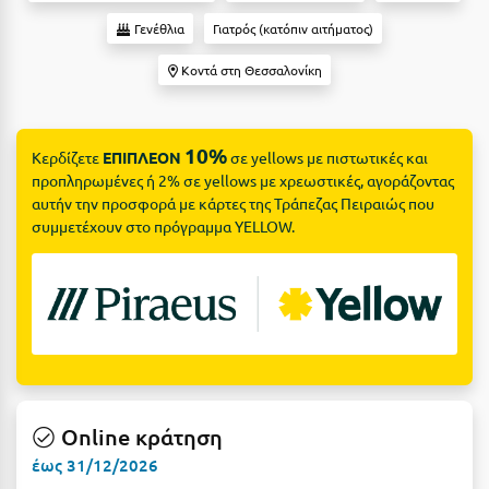
Suites
Βόλος
Γενέθλια
Γιατρός (κατόπιν αιτήματος)
Βραχάτι Κορινθίας
Κοντά στη Θεσσαλονίκη
Βυτίνα
Δες όλες τις προσφορές
Γ
Δες όλα τα πακέτα διακοπών
10%
Κερδίζετε
ΕΠΙΠΛΕΟΝ
σε yellows με πιστωτικές και
προπληρωμένες ή 2% σε yellows με χρεωστικές, αγοράζοντας
Γαλαξiδι
αυτήν την προσφορά με κάρτες της Τράπεζας Πειραιώς που
συμμετέχουν στο πρόγραμμα YELLOW.
Γλυφάδα
Γρεβενά
Γύθειο
Δ
Δελφοί
Online κράτηση
Διακοπτό
έως 31/12/2026