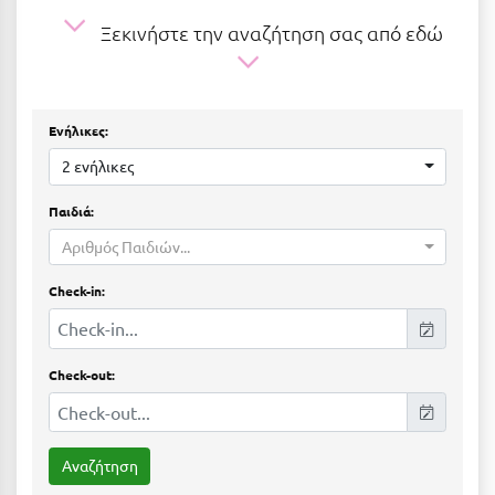
Ε
Ξεκινήστε την αναζήτηση σας από εδώ
Ελάτη Αρκαδίας
Ελληνικό Αρκαδίας
Ενήλικες:
Ελούντα Κρήτης
2 ενήλικες
Ερέτρια
Παιδιά:
Ερμιόνη
Αριθμός Παιδιών...
Εύβοια
Check-in:
Ευρυτανία
Ζ
Check-out:
Ζαγοροχώρια
Ζάκυνθος