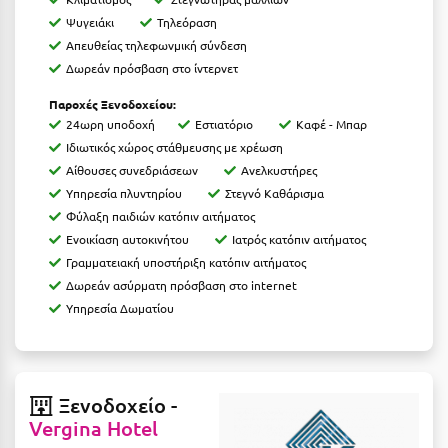
Ιωάννινα
Ψυγειάκι
Τηλεόραση
Απευθείας τηλεφωνμική σύνδεση
Κ
Δωρεάν πρόσβαση στο ίντερνετ
Παροχές Ξενοδοχείου:
Καβάλα
24ωρη υποδοχή
Εστιατόριο
Καφέ - Μπαρ
Καλάβρυτα
Ιδιωτικός χώρος στάθμευσης με χρέωση
Αίθουσες συνεδριάσεων
Ανελκυστήρες
Καλαμάτα
Υπηρεσία πλυντηρίου
Στεγνό Καθάρισμα
Φύλαξη παιδιών κατόπιν αιτήματος
Κάλαμος
Ενοικίαση αυτοκινήτου
Ιατρός κατόπιν αιτήματος
Καλαμπάκα
Γραμματειακή υποστήριξη κατόπιν αιτήματος
Δωρεάν ασύρματη πρόσβαση στο internet
Κάλυμνος
Υπηρεσία Δωματίου
Καμένα Βούρλα
Καρδάμαινα
Ξενοδοχείο -
Καρδαμύλη
Vergina Hotel