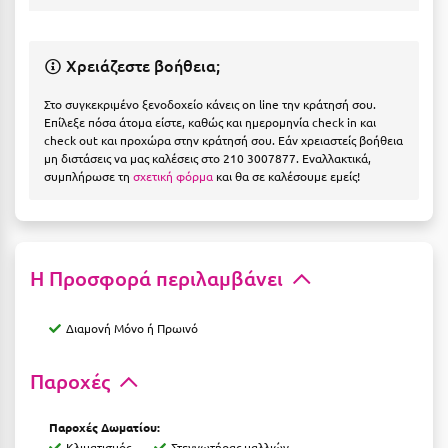
Η
Ηλεία
Χρειάζεστε βοήθεια;
Ηράκλειο
Στο συγκεκριμένο ξενοδοχείο κάνεις on line την κράτησή σου.
Επίλεξε πόσα άτομα είστε, καθώς και ημερομηνία check in και
Θ
check out και προχώρα στην κράτησή σου. Εάν χρειαστείς βοήθεια
μη διστάσεις να μας καλέσεις στο 210 3007877. Εναλλακτικά,
συμπλήρωσε τη
σχετική φόρμα
και θα σε καλέσουμε εμείς!
Θάσος
Θεσσαλονίκη
Ι
Η Προσφορά περιλαμβάνει
Ιεράπετρα
Διαμονή Μόνο ή Πρωινό
Ιθάκη
Παροχές
Ικαρία
Ίος
Παροχές Δωματίου:
Κλιματισμός
Στεγνωτήρας μαλλιών