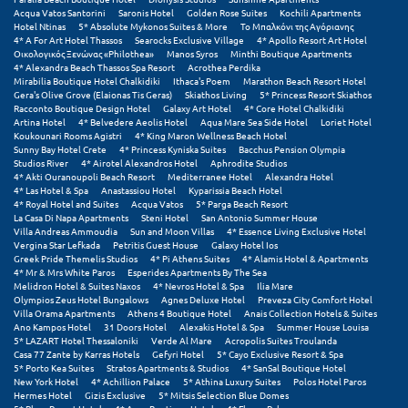
Acqua Vatos Santorini
Saronis Hotel
Golden Rose Suites
Kochili Apartments
Hotel Ntinas
5* Absolute Mykonos Suites & More
Το Μπαλκόνι της Αγόριανης
Ξυλόκαστρο
4* A For Art Hotel Thassos
Searocks Exclusive Village
4* Apollo Resort Art Hotel
Οικολογικός Ξενώνας «Philothea»
Manos Syros
Minthi Boutique Apartments
4* Alexandra Beach Thassos Spa Resort
Acrothea Perdika
Ο
Mirabilia Boutique Hotel Chalkidiki
Ithaca's Poem
Marathon Beach Resort Hotel
Gera's Olive Grove (Elaionas Tis Geras)
Skiathos Living
5* Princess Resort Skiathos
Racconto Boutique Design Hotel
Galaxy Art Hotel
4* Core Hotel Chalkidiki
Ορεινή Αρκαδία
Artina Hotel
4* Belvedere Aeolis Hotel
Aqua Mare Sea Side Hotel
Loriet Hotel
Koukounari Rooms Agistri
4* King Maron Wellness Beach Hotel
Sunny Bay Hotel Crete
4* Princess Kyniska Suites
Bacchus Pension Olympia
Ορεινή Ναυπακτία
Studios River
4* Airotel Alexandros Hotel
Aphrodite Studios
4* Akti Ouranoupoli Beach Resort
Mediterranee Hotel
Alexandra Hotel
4* Las Hotel & Spa
Anastassiou Hotel
Kyparissia Beach Hotel
Π
4* Royal Hotel and Suites
Acqua Vatos
5* Parga Beach Resort
La Casa Di Napa Apartments
Steni Hotel
San Antonio Summer House
Villa Andreas Ammoudia
Sun and Moon Villas
4* Essence Living Exclusive Hotel
Πάλαιρος
Vergina Star Lefkada
Petritis Guest House
Galaxy Hotel Ios
Greek Pride Themelis Studios
4* Pi Athens Suites
4* Alamis Hotel & Apartments
Παξοί
4* Mr & Mrs White Paros
Esperides Apartments By The Sea
Melidron Hotel & Suites Naxos
4* Nevros Hotel & Spa
Ilia Mare
Olympios Zeus Hotel Bungalows
Agnes Deluxe Hotel
Preveza City Comfort Hotel
Παραλία Κατερίνης
Villa Orama Apartments
Athens 4 Boutique Hotel
Anais Collection Hotels & Suites
Ano Kampos Hotel
31 Doors Hotel
Alexakis Hotel & Spa
Summer House Louisa
Παραλία Λιτοχώρου
5* LAZART Hotel Thessaloniki
Verde Al Mare
Acropolis Suites Troulanda
Casa 77 Zante by Karras Hotels
Gefyri Hotel
5* Cayo Exclusive Resort & Spa
5* Porto Kea Suites
Stratos Apartments & Studios
4* SanSal Boutique Hotel
Παράλιο Άστρος
New York Hotel
4* Achillion Palace
5* Athina Luxury Suites
Polos Hotel Paros
Hermes Hotel
Gizis Exclusive
5* Mitsis Selection Blue Domes