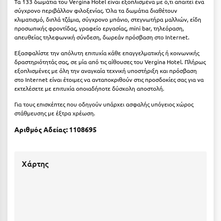
Τα 133 δωμάτια του Vergina Hotel είναι εξοπλισμένα με ό,τι απαιτεί ένα
Κοζάνη
σύγχρονο περιβάλλον φιλοξενίας. Όλα τα δωμάτια διαθέτουν
κλιματισμό, διπλά τζάμια, σύγχρονο μπάνιο, στεγνωτήρα μαλλιών, είδη
Κοκκώνι Κορινθίας
προσωπικής φροντίδας, γραφείο εργασίας, mini bar, τηλεόραση,
απευθείας τηλεφωνική σύνδεση, δωρεάν πρόσβαση στο Internet.
Κομοτηνή
Εξασφαλίστε την απόλυτη επιτυχία κάθε επαγγελματικής ή κοινωνικής
Κόνιτσα
δραστηριότητάς σας, σε μία από τις αίθουσες του Vergina Hotel. Πλήρως
εξοπλισμένες με όλη την αναγκαία τεχνική υποστήριξη και πρόσβαση
στο Internet είναι έτοιμες να ανταποκριθούν στις προσδοκίες σας για να
Κόρινθος
εκτελέσετε με επιτυχία οποιαδήποτε δύσκολη αποστολή.
Κορώνη
Για τους επισκέπτες που οδηγούν υπάρχει ασφαλής υπόγειος χώρος
στάθμευσης με έξτρα χρέωση.
Κουρούτα Ηλείας
Αριθμός Αδείας: 1108695
Κουφονήσια
Κρήτη
Χάρτης
Κρουαζιέρες
Κύθηρα
Κυλλήνη