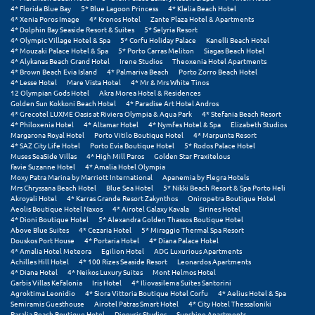
4* Florida Blue Bay
5* Blue Lagoon Princess
4* Klelia Beach Hotel
4* Xenia Poros Image
4* Kronos Hotel
Zante Plaza Hotel & Apartments
Μυστράς
4* Dolphin Bay Seaside Resort & Suites
5* Selyria Resort
4* Olympic Village Hotel & Spa
5* Corfu Holiday Palace
Kanelli Beach Hotel
Μυτιλήνη
4* Mouzaki Palace Hotel & Spa
5* Porto Carras Meliton
Siagas Beach Hotel
4* Alykanas Beach Grand Hotel
Irene Studios
Theoxenia Hotel Apartments
4* Brown Beach Evia Island
4* Palmariva Beach
Porto Zorro Beach Hotel
4* Lesse Hotel
Mare Vista Hotel
4* Mr & Mrs White Tinos
Ν
12 Olympian Gods Hotel
Akra Morea Hotel & Residences
Golden Sun Kokkoni Beach Hotel
4* Paradise Art Hotel Andros
4* Grecotel LUXME Oasis at Riviera Olympia & Aqua Park
4* Stefania Beach Resort
Νάξος
4* Philoxenia Hotel
4* Altamar Hotel
4* Nymfes Hotel & Spa
Elizabeth Studios
Margarona Royal Hotel
Porto Vitilo Boutique Hotel
4* Marpunta Resort
Νάουσα
4* SAZ City Life Hotel
Porto Evia Boutique Hotel
5* Rodos Palace Hotel
Muses SeaSide Villas
4* High Mill Paros
Golden Star Praxitelous
Favie Suzanne Hotel
4* Amalia Hotel Olympia
Ναυπακτία
Moxy Patra Marina by Marriott International
Apanemia by Flegra Hotels
Mrs Chryssana Beach Hotel
Blue Sea Hotel
5* Nikki Beach Resort & Spa Porto Heli
Ναύπλιο
Akroyali Hotel
4* Karras Grande Resort Zakynthos
Oniropetra Boutique Hotel
Aeolis Boutique Hotel Naxos
4* Airotel Galaxy Kavala
Sirines Hotel
4* Dioni Boutique Hotel
5* Alexandra Golden Thassos Boutique Hotel
Νέα Μάκρη
Above Blue Suites
4* Cezaria Hotel
5* Miraggio Thermal Spa Resort
Douskos Port House
4* Portaria Hotel
4* Diana Palace Hotel
Νέα Στύρα Εύβοιας
4* Amalia Hotel Meteora
Egilion Hotel
ADG Luxurious Apartments
Achilles Hill Hotel
4* 100 Rizes Seaside Resort
Leonardos Apartments
4* Diana Hotel
4* Neikos Luxury Suites
Mont Helmos Hotel
Νέοι Πόροι Πιερίας
Garbis Villas Kefalonia
Iris Hotel
4* Iliovasilema Suites Santorini
Agroktima Leonidio
4* Siora Vittoria Boutique Hotel Corfu
4* Aelius Hotel & Spa
Semiramis Guesthouse
Airotel Patras Smart Hotel
4* City Hotel Thessaloniki
Ξ
Paralia Beach Boutique Hotel
Dionysis Studios
Sunshine Apartments