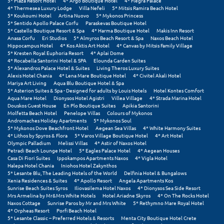
Πάργα
5* Plaza Resort Hotel
4* Argo Boutique Hotel
4* Flegra Palace
4* Thermesea Luxury Lodge
Villa Nefeli
5* Mitsis Ramira Beach Hotel
5* Koukoumi Hotel
Artina Nuovo
5* Mykonos Princess
Παρνασσός
5* Sentido Apollo Palace Corfu
Paraskevas Boutique Hotel
5* Castello Boutique Resort & Spa
4* Harma Boutique Hotel
Makis Inn Resort
Πάρος
Anasa Corfu
Eri Studios
5* Almyros Beach Resort & Spa
Naxos Beach Hotel
Hippocampus Hotel
4* Kos Aktis Art Hotel
4* Canvas by Mitsis Family Village
5* Kresten Royal Euphoria Resort
4* Aplai Dome
Πάτμος
4* Rocabella Santorini Hotel & SPA
Elounda Garden Suites
5* Alexandros Palace Hotel & Suites
Living Theros Luxury Suites
Alexis Hotel Chania
4* Lena Mare Boutique Hotel
4* Civitel Akali Hotel
Πάτρα
Mariya Art Living
Aqua Blu Boutique Hotel & Spa
5* Asterion Suites & Spa - Designed for adults by Louis Hotels
Hotel Kontes Comfort
Παύλιανη
Aqua Mare Hotel
Dionysos Hotel Agistri
Villea Village
4* Strada Marina Hotel
Douskos Guest House
En Plo Boutique Suites
Apikia Santorini
Molfetta Beach Hotel
Penelope Villas
Colours of Mykonos
Πειραιάς
Andromaches Holiday Apartments
5* Mykonos Soul
5* Mykonos Dove Beachfront Hotel
Aegean Sea Villas
4* White Harmony Suites
Πελοπόννησος
4* Lithos by Spyros & Flora
5* Varos Village Boutique Hotel
4* Art Hotel
Olympic Palladium
Melissi Villas
4* Astir of Naxos Hotel
Petradi Beach Lounge Hotel
5* Eagles Palace Hotel
4* Aegean Houses
Πήλιο
Casa Di Fiori Suites
Ippokampos Apartments Naxos
4* Vigla Hotel
Halepa Hotel Chania
Iniohos Hotel Zakynthos
Πιερία
5* Lesante Blu, The Leading Hotels of the World
Delfinia Hotel & Bungalows
Xenia Residences & Suites
4* Apollo Resort
Angela Apartments Kos
Sunrise Beach Suites Syros
Iliovasilema Hotel Naxos
4* Dionysos Sea Side Resort
Πλαταμώνας
Mrs Armelina by Mr&Mrs White Hotels
Hotel Ariadne Skyros
4* On The Rocks Hotel
Naxos Cottage
Sunrise Paros by Mr and Mrs White
5* Rethymno Mare Royal Hotel
Πλύτρα Λακωνίας
4* Orpheas Resort
Porfi Beach Hotel
5* Lesante Classic – Preferred Hotels & Resorts
Menta City Boutique Hotel Crete