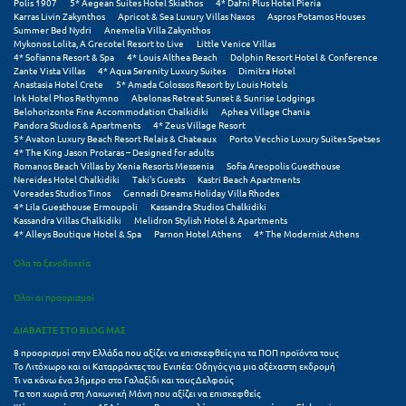
Polis 1907
5* Aegean Suites Hotel Skiathos
4* Dafni Plus Hotel Pieria
Πόρος
Karras Livin Zakynthos
Apricot & Sea Luxury Villas Naxos
Aspros Potamos Houses
Summer Bed Nydri
Anemelia Villa Zakynthos
Πόρτο Χέλι
Mykonos Lolita, A Grecotel Resort to Live
Little Venice Villas
4* Sofianna Resort & Spa
4* Louis Althea Beach
Dolphin Resort Hotel & Conference
Zante Vista Villas
4* Aqua Serenity Luxury Suites
Dimitra Hotel
Πρέβεζα
Anastasia Hotel Crete
5* Amada Colossos Resort by Louis Hotels
Ink Hotel Phos Rethymno
Abelonas Retreat Sunset & Sunrise Lodgings
Πύλος
Belohorizonte Fine Accommodation Chalkidiki
Aphea Village Chania
Pandora Studios & Apartments
4* Zeus Village Resort
5* Avaton Luxury Beach Resort Relais & Chateaux
Porto Vecchio Luxury Suites Spetses
Πύργος
4* The King Jason Protaras – Designed for adults
Romanos Beach Villas by Xenia Resorts Messenia
Sofia Areopolis Guesthouse
Nereides Hotel Chalkidiki
Taki's Guests
Kastri Beach Apartments
Ρ
Voreades Studios Tinos
Gennadi Dreams Holiday Villa Rhodes
4* Lila Guesthouse Ermoupoli
Kassandra Studios Chalkidiki
Kassandra Villas Chalkidiki
Melidron Stylish Hotel & Apartments
Ρέθυμνο
4* Alleys Boutique Hotel & Spa
Parnon Hotel Athens
4* The Modernist Athens
Ρίο
Όλα τα ξενοδοχεία
Ρόδος
Όλοι οι προορισμοί
ΔΙΑΒΑΣΤΕ ΣΤΟ BLOG ΜΑΣ
Σ
8 προορισμοί στην Ελλάδα που αξίζει να επισκεφθείς για τα ΠΟΠ προϊόντα τους
Το Λιτόχωρο και οι Καταρράκτες του Ενιπέα: Οδηγός για μια αξέχαστη εκδρομή
Τι να κάνω ένα 3ήμερο στο Γαλαξίδι και τους Δελφούς
Σαλαμίνα
Τα τοπ χωριά στη Λακωνική Μάνη που αξίζει να επισκεφθείς