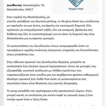
Καρδίτσα
Διεύθυνση:
Μοναστηρίου 19,
Θεσσαλονίκη, 54627
Κάρπαθος
Στην καρδιά της Θεσσαλονίκης, με
Καρπενήσι
εύκολη πρόσβαση και ιδιωτικό parking, το Vergina Hotel σας υποδέχεται
με χαμόγελο για μια άνετη, ευχάριστη και οικονομική διαμονή. Είτε
Κάρυστος
πρόκειται για επαγγελματικό ταξίδι, είτε για αναψυχή, βρίσκεται στη
διάθεση σας όλο το εικοσιτετράωρο για να κάνει τη διαμονή σας στην
Κάσος
Θεσσαλονίκη μια ευχάριστη εμπειρία.
Κασσάνδρα
Οι εγκαταστάσεις του ξενοδοχείου έχουν αναμορφωθεί ώστε να
προσφέρουν υψηλής ποιότητας σύγχρονες υπηρεσίες και διευκολύνσεις
στους επισκέπτες του.
Καστοριά
Στην αίθουσα πρωινού του ξενοδοχείου Βεργίνα, μπορείτε να
Κατερίνη
απολαύσετε ένα πλούσιο πρωινό Αμερικάνικου τύπου σε μπουφέ, που
εξασφαλίζει γευστική απόλαυση με πλήθος προϊόντων που
Κέα - Τζιά
παρασκευάζονται στην κουζίνα μας και σερβίρονται φρέσκα καθημερινά.
Ιδιαίτερη προσοχή έχει δοθεί έτσι ώστε να ανταποκρίνεται στις
Κερατέα
απαιτήσεις όσων είναι θιασώτες της υγιεινής διατροφής.
Κέρκυρα
Το μπαρ μεταδίδει την ατμόσφαιρα ενός προσωπικού χώρου, όπου
μπορεί κανείς να απολαύσει μία κούπα καφέ τις πρωινές ώρες ή ένα
ποτήρι κρασί όταν ο ήλιος δύσει.
Κεφαλονιά