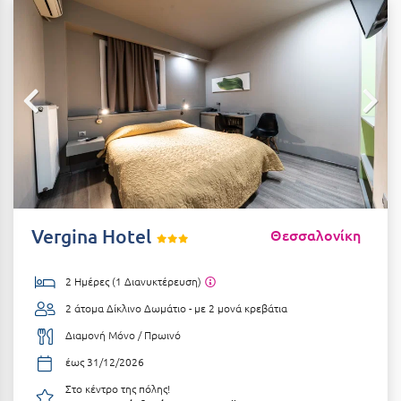
Αιδηψός
ΤΎΠΟΣ ΔΙΑΤΡΟΦΉΣ
Διαμονή Μόνο
Αλεξανδρούπολη
Πρωινό
Αλισσός Αχαΐας
Ημιδιατροφή
Αλόννησος
Ημιδιατροφή + Ποτά
Αμαλιάδα
Πλήρης Διατροφή
Αμάρυνθος
All Inclusive
Αμοργός
Vergina Hotel
Θεσσαλονίκη
Ένα Γεύμα
Αμφίκλεια
2 Ημέρες (1 Διανυκτέρευση)
Δύο Γεύματα + Ποτά
Ανάβυσσος
2 άτομα
Δίκλινο Δωμάτιο - με 2 μονά κρεβάτια
Άνδρος
ΤΎΠΟΣ ΚΑΤΑΛΎΜΑΤΟΣ
Διαμονή Μόνο / Πρωινό
Αντίπαρος
Ξενοδοχεία 1 Αστέρι
έως 31/12/2026
Αράχωβα
Στο κέντρο της πόλης!
Ξενοδοχεία 2 Αστέρων