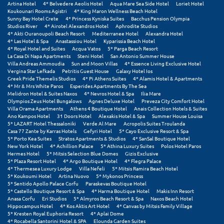
Artina Hotel
4* Belvedere Aeolis Hotel
Aqua Mare Sea Side Hotel
Loriet Hotel
Koukounari Rooms Agistri
4* King Maron Wellness Beach Hotel
Ξυλόκαστρο
Sunny Bay Hotel Crete
4* Princess Kyniska Suites
Bacchus Pension Olympia
Studios River
4* Airotel Alexandros Hotel
Aphrodite Studios
4* Akti Ouranoupoli Beach Resort
Mediterranee Hotel
Alexandra Hotel
4* Las Hotel & Spa
Anastassiou Hotel
Kyparissia Beach Hotel
Ο
4* Royal Hotel and Suites
Acqua Vatos
5* Parga Beach Resort
La Casa Di Napa Apartments
Steni Hotel
San Antonio Summer House
Villa Andreas Ammoudia
Sun and Moon Villas
4* Essence Living Exclusive Hotel
Ορεινή Αρκαδία
Vergina Star Lefkada
Petritis Guest House
Galaxy Hotel Ios
Greek Pride Themelis Studios
4* Pi Athens Suites
4* Alamis Hotel & Apartments
Ορεινή Ναυπακτία
4* Mr & Mrs White Paros
Esperides Apartments By The Sea
Melidron Hotel & Suites Naxos
4* Nevros Hotel & Spa
Ilia Mare
Olympios Zeus Hotel Bungalows
Agnes Deluxe Hotel
Preveza City Comfort Hotel
Π
Villa Orama Apartments
Athens 4 Boutique Hotel
Anais Collection Hotels & Suites
Ano Kampos Hotel
31 Doors Hotel
Alexakis Hotel & Spa
Summer House Louisa
5* LAZART Hotel Thessaloniki
Verde Al Mare
Acropolis Suites Troulanda
Πάλαιρος
Casa 77 Zante by Karras Hotels
Gefyri Hotel
5* Cayo Exclusive Resort & Spa
5* Porto Kea Suites
Stratos Apartments & Studios
4* SanSal Boutique Hotel
New York Hotel
4* Achillion Palace
5* Athina Luxury Suites
Polos Hotel Paros
Παξοί
Hermes Hotel
5* Mitsis Selection Blue Domes
Gizis Exclusive
5* Plaza Resort Hotel
4* Argo Boutique Hotel
4* Flegra Palace
Παραλία Κατερίνης
4* Thermesea Luxury Lodge
Villa Nefeli
5* Mitsis Ramira Beach Hotel
5* Koukoumi Hotel
Artina Nuovo
5* Mykonos Princess
5* Sentido Apollo Palace Corfu
Paraskevas Boutique Hotel
Παραλία Λιτοχώρου
5* Castello Boutique Resort & Spa
4* Harma Boutique Hotel
Makis Inn Resort
Anasa Corfu
Eri Studios
5* Almyros Beach Resort & Spa
Naxos Beach Hotel
Παράλιο Άστρος
Hippocampus Hotel
4* Kos Aktis Art Hotel
4* Canvas by Mitsis Family Village
5* Kresten Royal Euphoria Resort
4* Aplai Dome
4* Rocabella Santorini Hotel & SPA
Elounda Garden Suites