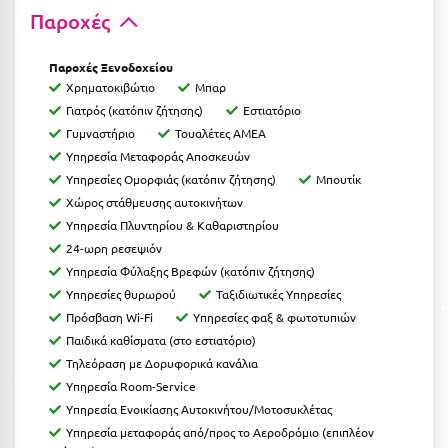
Παροχές
Ιωάννινα
Κ
Παροχές Ξενοδοχείου
Χρηματοκιβώτιο
Μπαρ
Καβάλα
Γιατρός (κατόπιν ζήτησης)
Εστιατόριο
Γυμναστήριο
Τουαλέτες ΑΜΕΑ
Καλάβρυτα
Υπηρεσία Μεταφοράς Αποσκευών
Υπηρεσίες Ομορφιάς (κατόπιν ζήτησης)
Μπουτίκ
Καλαμάτα
Χώρος στάθμευσης αυτοκινήτων
Κάλαμος
Υπηρεσία Πλυντηρίου & Καθαριστηρίου
24-ωρη ρεσεψιόν
Καλαμπάκα
Υπηρεσία Φύλαξης Βρεφών (κατόπιν ζήτησης)
Υπηρεσίες θυρωρού
Ταξιδιωτικές Υπηρεσίες
Κάλυμνος
Πρόσβαση Wi-Fi
Υπηρεσίες φαξ & φωτοτυπιών
Καμένα Βούρλα
Παιδικά καθίσματα (στο εστιατόριο)
Τηλεόραση με Δορυφορικά κανάλια
Καρδάμαινα
Υπηρεσία Room-Service
Υπηρεσία Ενοικίασης Αυτοκινήτου/Μοτοσυκλέτας
Καρδαμύλη
Υπηρεσία μεταφοράς από/προς το Αεροδρόμιο (επιπλέον