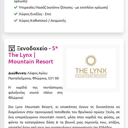
Καρδίτσα
χρέωση)
Υπηρεσίες Μασάζ (κατόπιν ζήτησης - με επιπλέον χρέωση)
Κάρπαθος
Χώρος Ευεξίας - Σπα
Χώρος Καθιστικού / Αναμονής
Καρπενήσι
Κάρυστος
Κάσος
Ξενοδοχείο -
5*
The Lynx |
Κασσάνδρα
Mountain Resort
Καστοριά
Διεύθυνση:
Λόφος Αγίου
Κατερίνη
Παντελεήμονα, Φλώρινα, 531 00
Η καρδιά της πεντάστερης
Κέα - Τζιά
φιλοξενίας χτυπά πλέον στη
Φλώρινα!
Κερατέα
Στο Lynx Mountain Resort, οι επισκέπτες έχουν τη δυνατότητα να
Κέρκυρα
διαμείνουν στην προνομιακή τοποθεσία του θρυλικού πρώην Ξενία, σε
ένα υπερσύγχρονο mountain resort, μέσα στην καρδιά της φύσης, με
Κεφαλονιά
φόντο τα καταπράσινα δάση & τα βουνά μιας περιοχής που, επάξια,
αποτελεί έναν από τους πιο αγαπημένους προορισμούς της Ελλάδας.