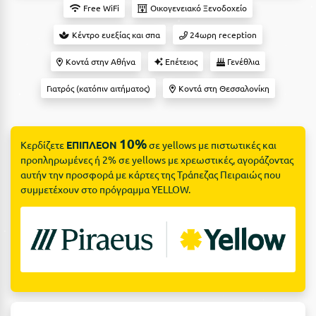
Suites
Βόλος
Free WiFi
Οικογενειακό Ξενοδοχείο
Βραχάτι Κορινθίας
Κέντρο ευεξίας και σπα
24ωρη reception
Βυτίνα
Κοντά στην Αθήνα
Επέτειος
Γενέθλια
Δες όλες τις προσφορές
Γιατρός (κατόπιν αιτήματος)
Κοντά στη Θεσσαλονίκη
Γ
Δες όλα τα πακέτα διακοπών
Γαλαξiδι
10%
Κερδίζετε
ΕΠΙΠΛΕΟΝ
σε yellows με πιστωτικές και
Γλυφάδα
προπληρωμένες ή 2% σε yellows με χρεωστικές, αγοράζοντας
αυτήν την προσφορά με κάρτες της Τράπεζας Πειραιώς που
Γρεβενά
συμμετέχουν στο πρόγραμμα YELLOW.
Γύθειο
Δ
Δελφοί
Διακοπτό