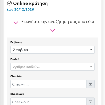
Ε
Online κράτηση
έως 20/12/2026
Ελάτη Αρκαδίας
Ξεκινήστε την αναζήτηση σας από εδώ
Ελληνικό Αρκαδίας
Ελούντα Κρήτης
Ερέτρια
Ενήλικες:
Ερμιόνη
2 ενήλικες
Εύβοια
Παιδιά:
Ευρυτανία
Αριθμός Παιδιών...
Check-in:
Ζ
Ζαγοροχώρια
Check-out:
Ζάκυνθος