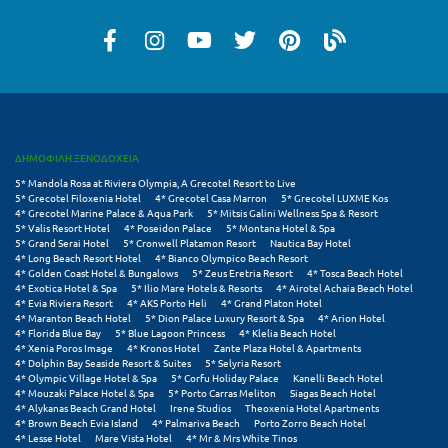
Μεθώνη
Μεσολόγγι
Μεσσηνία
Μετέωρα
ΔΗΜΟΦΙΛΗ ΞΕΝΟΔΟΧΕΙΑ
Μέτσοβο
5* Mandola Rosa at Riviera Olympia, A Grecotel Resort to Live
5* Grecotel Filoxenia Hotel
4* Grecotel Casa Marron
5* Grecotel LUXME Kos
4* Grecotel Marine Palace & Aqua Park
5* Mitsis Galini Wellness Spa & Resort
Μήλος
5* Valis Resort Hotel
4* Poseidon Palace
5* Montana Hotel & Spa
5* Grand Serai Hotel
5* Cronwell Platamon Resort
Nautica Bay Hotel
Μονεμβασιά
4* Long Beach Resort Hotel
4* Bianco Olympico Beach Resort
4* Golden Coast Hotel & Bungalows
5* Zeus Eretria Resort
4* Tosca Beach Hotel
4* Exotica Hotel & Spa
5* Ilio Mare Hotels & Resorts
4* Airotel Achaia Beach Hotel
Μουζάκι
4* Evia Riviera Resort
4* AKS Porto Heli
4* Grand Platon Hotel
4* Maranton Beach Hotel
5* Dion Palace Luxury Resort & Spa
4* Arion Hotel
Μπαλί Κρήτης
4* Florida Blue Bay
5* Blue Lagoon Princess
4* Klelia Beach Hotel
4* Xenia Poros Image
4* Kronos Hotel
Zante Plaza Hotel & Apartments
4* Dolphin Bay Seaside Resort & Suites
5* Selyria Resort
Μπάνσκο
4* Olympic Village Hotel & Spa
5* Corfu Holiday Palace
Kanelli Beach Hotel
4* Mouzaki Palace Hotel & Spa
5* Porto Carras Meliton
Siagas Beach Hotel
Μπούκα Μεσσηνίας
4* Alykanas Beach Grand Hotel
Irene Studios
Theoxenia Hotel Apartments
4* Brown Beach Evia Island
4* Palmariva Beach
Porto Zorro Beach Hotel
4* Lesse Hotel
Mare Vista Hotel
4* Mr & Mrs White Tinos
Μύκονος