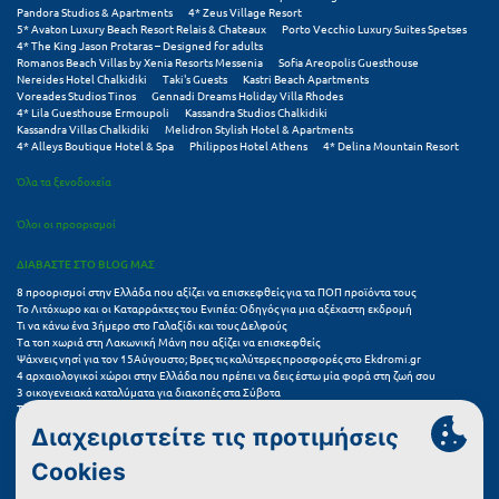
Πόρος
Pandora Studios & Apartments
4* Zeus Village Resort
5* Avaton Luxury Beach Resort Relais & Chateaux
Porto Vecchio Luxury Suites Spetses
4* The King Jason Protaras – Designed for adults
Πόρτο Χέλι
Romanos Beach Villas by Xenia Resorts Messenia
Sofia Areopolis Guesthouse
Nereides Hotel Chalkidiki
Taki's Guests
Kastri Beach Apartments
Πρέβεζα
Voreades Studios Tinos
Gennadi Dreams Holiday Villa Rhodes
4* Lila Guesthouse Ermoupoli
Kassandra Studios Chalkidiki
Kassandra Villas Chalkidiki
Melidron Stylish Hotel & Apartments
Πύλος
4* Alleys Boutique Hotel & Spa
Philippos Hotel Athens
4* Delina Mountain Resort
Πύργος
Όλα τα ξενοδοχεία
Όλοι οι προορισμοί
Ρ
ΔΙΑΒΑΣΤΕ ΣΤΟ BLOG ΜΑΣ
Ρέθυμνο
8 προορισμοί στην Ελλάδα που αξίζει να επισκεφθείς για τα ΠΟΠ προϊόντα τους
Το Λιτόχωρο και οι Καταρράκτες του Ενιπέα: Οδηγός για μια αξέχαστη εκδρομή
Ρίο
Τι να κάνω ένα 3ήμερο στο Γαλαξίδι και τους Δελφούς
Τα τοπ χωριά στη Λακωνική Μάνη που αξίζει να επισκεφθείς
Ψάχνεις νησί για τον 15Αύγουστο; Βρες τις καλύτερες προσφορές στο Ekdromi.gr
Ρόδος
4 αρχαιολογικοί χώροι στην Ελλάδα που πρέπει να δεις έστω μία φορά στη ζωή σου
3 οικογενειακά καταλύματα για διακοπές στα Σύβοτα
Τα 11 καλύτερα καλοκαιρινά resorts στην Ελλάδα
Σ
7 μικρά ελληνικά νησιά για αξέχαστες καλοκαιρινές διακοπές
5+1 ινσταγκραμικές παραλίες στην Ελλάδα που αξίζουν μια θέση στο feed σου
Σαλαμίνα
Συχνές Ερωτήσεις (FAQs) για Ξενοδοχεία