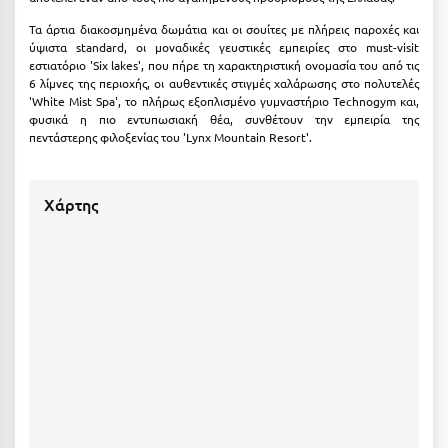
Κοζάνη
Τα άρτια διακοσμημένα δωμάτια και οι σουίτες με πλήρεις παροχές και
ύψιστα standard, οι μοναδικές γευστικές εμπειρίες στο must-visit
Κοκκώνι Κορινθίας
εστιατόριο 'Six lakes', που πήρε τη χαρακτηριστική ονομασία του από τις
6 λίμνες της περιοχής, oι αυθεντικές στιγμές χαλάρωσης στο πολυτελές
Κομοτηνή
'White Mist Spa', το πλήρως εξοπλισμένο γυμναστήριο Technogym και,
φυσικά η πιο εντυπωσιακή θέα, συνθέτουν την εμπειρία της
Κόνιτσα
πεντάστερης φιλοξενίας του 'Lynx Mountain Resort'.
Κόρινθος
Κορώνη
Χάρτης
Κουρούτα Ηλείας
Κουφονήσια
Κρήτη
Κρουαζιέρες
Κύθηρα
Κυλλήνη