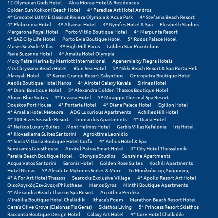
12 Olympian Gods Hotel
Akra Morea Hotel & Residences
Golden Sun Kokkoni Beach Hotel
4* Paradise Art Hotel Andros
Μυστράς
4* Grecotel LUXME Oasis at Riviera Olympia & Aqua Park
4* Stefania Beach Resort
4* Philoxenia Hotel
4* Altamar Hotel
4* Nymfes Hotel & Spa
Elizabeth Studios
Margarona Royal Hotel
Porto Vitilo Boutique Hotel
4* Marpunta Resort
Μυτιλήνη
4* SAZ City Life Hotel
Porto Evia Boutique Hotel
5* Rodos Palace Hotel
Muses SeaSide Villas
4* High Mill Paros
Golden Star Praxitelous
Favie Suzanne Hotel
4* Amalia Hotel Olympia
Ν
Moxy Patra Marina by Marriott International
Apanemia by Flegra Hotels
Mrs Chryssana Beach Hotel
Blue Sea Hotel
5* Nikki Beach Resort & Spa Porto Heli
Akroyali Hotel
4* Karras Grande Resort Zakynthos
Oniropetra Boutique Hotel
Νάξος
Aeolis Boutique Hotel Naxos
4* Airotel Galaxy Kavala
Sirines Hotel
4* Dioni Boutique Hotel
5* Alexandra Golden Thassos Boutique Hotel
Above Blue Suites
4* Cezaria Hotel
5* Miraggio Thermal Spa Resort
Νάουσα
Douskos Port House
4* Portaria Hotel
4* Diana Palace Hotel
Egilion Hotel
4* Amalia Hotel Meteora
ADG Luxurious Apartments
Achilles Hill Hotel
Ναυπακτία
4* 100 Rizes Seaside Resort
Leonardos Apartments
4* Diana Hotel
4* Neikos Luxury Suites
Mont Helmos Hotel
Garbis Villas Kefalonia
Iris Hotel
4* Iliovasilema Suites Santorini
Agroktima Leonidio
Ναύπλιο
4* Siora Vittoria Boutique Hotel Corfu
4* Aelius Hotel & Spa
Semiramis Guesthouse
Airotel Patras Smart Hotel
4* City Hotel Thessaloniki
Νέα Μάκρη
Paralia Beach Boutique Hotel
Dionysis Studios
Sunshine Apartments
Acqua Vatos Santorini
Saronis Hotel
Golden Rose Suites
Kochili Apartments
Hotel Ntinas
5* Absolute Mykonos Suites & More
Το Μπαλκόνι της Αγόριανης
Νέα Στύρα Εύβοιας
4* A For Art Hotel Thassos
Searocks Exclusive Village
4* Apollo Resort Art Hotel
Οικολογικός Ξενώνας «Philothea»
Manos Syros
Minthi Boutique Apartments
Νέοι Πόροι Πιερίας
4* Alexandra Beach Thassos Spa Resort
Acrothea Perdika
Mirabilia Boutique Hotel Chalkidiki
Ithaca's Poem
Marathon Beach Resort Hotel
Gera's Olive Grove (Elaionas Tis Geras)
Skiathos Living
5* Princess Resort Skiathos
Ξ
Racconto Boutique Design Hotel
Galaxy Art Hotel
4* Core Hotel Chalkidiki