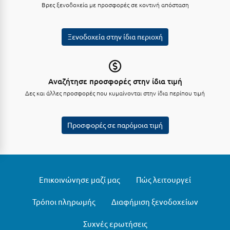
Λευκάδα
Βρες ξενοδοχεία με προσφορές σε κοντινή απόσταση
Λήμνος
Ξενοδοχεία στην ίδια περιοχή
Λίμνη Πλαστήρα
Λιτόχωρο
Λουτρά Πόζαρ
Αναζήτησε προσφορές στην ίδια τιμή
Δες και άλλες προσφορές που κυμαίνονται στην ίδια περίπου τιμή
Λουτρά Υπάτης
Λουτράκι
Προσφορές σε παρόμοια τιμή
Λούτσα
Μ
Επικοινώνησε μαζί μας
Πώς λειτουργεί
Μάνη
Τρόποι πληρωμής
Διαφήμιση ξενοδοχείων
Μαραθώνας Αττικής
Συχνές ερωτήσεις
Μαρώνεια