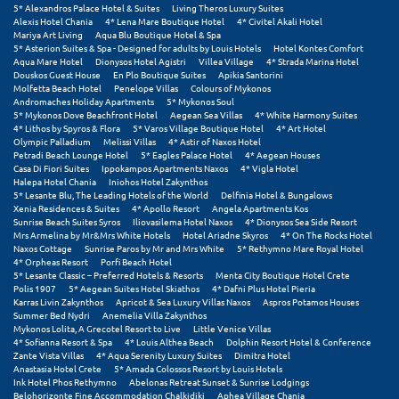
Πάργα
5* Alexandros Palace Hotel & Suites
Living Theros Luxury Suites
Alexis Hotel Chania
4* Lena Mare Boutique Hotel
4* Civitel Akali Hotel
Παρνασσός
Mariya Art Living
Aqua Blu Boutique Hotel & Spa
5* Asterion Suites & Spa - Designed for adults by Louis Hotels
Hotel Kontes Comfort
Aqua Mare Hotel
Dionysos Hotel Agistri
Villea Village
4* Strada Marina Hotel
Πάρος
Douskos Guest House
En Plo Boutique Suites
Apikia Santorini
Molfetta Beach Hotel
Penelope Villas
Colours of Mykonos
Πάτμος
Andromaches Holiday Apartments
5* Mykonos Soul
5* Mykonos Dove Beachfront Hotel
Aegean Sea Villas
4* White Harmony Suites
4* Lithos by Spyros & Flora
5* Varos Village Boutique Hotel
4* Art Hotel
Πάτρα
Olympic Palladium
Melissi Villas
4* Astir of Naxos Hotel
Petradi Beach Lounge Hotel
5* Eagles Palace Hotel
4* Aegean Houses
Casa Di Fiori Suites
Ippokampos Apartments Naxos
4* Vigla Hotel
Παύλιανη
Halepa Hotel Chania
Iniohos Hotel Zakynthos
5* Lesante Blu, The Leading Hotels of the World
Delfinia Hotel & Bungalows
Πειραιάς
Xenia Residences & Suites
4* Apollo Resort
Angela Apartments Kos
Sunrise Beach Suites Syros
Iliovasilema Hotel Naxos
4* Dionysos Sea Side Resort
Mrs Armelina by Mr&Mrs White Hotels
Hotel Ariadne Skyros
4* On The Rocks Hotel
Πελοπόννησος
Naxos Cottage
Sunrise Paros by Mr and Mrs White
5* Rethymno Mare Royal Hotel
4* Orpheas Resort
Porfi Beach Hotel
Πήλιο
5* Lesante Classic – Preferred Hotels & Resorts
Menta City Boutique Hotel Crete
Polis 1907
5* Aegean Suites Hotel Skiathos
4* Dafni Plus Hotel Pieria
Karras Livin Zakynthos
Apricot & Sea Luxury Villas Naxos
Aspros Potamos Houses
Πιερία
Summer Bed Nydri
Anemelia Villa Zakynthos
Mykonos Lolita, A Grecotel Resort to Live
Little Venice Villas
Πλαταμώνας
4* Sofianna Resort & Spa
4* Louis Althea Beach
Dolphin Resort Hotel & Conference
Zante Vista Villas
4* Aqua Serenity Luxury Suites
Dimitra Hotel
Anastasia Hotel Crete
5* Amada Colossos Resort by Louis Hotels
Πλύτρα Λακωνίας
Ink Hotel Phos Rethymno
Abelonas Retreat Sunset & Sunrise Lodgings
Belohorizonte Fine Accommodation Chalkidiki
Aphea Village Chania