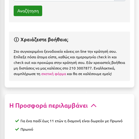
Η
Ηλεία
Ηράκλειο
Χρειάζεστε βοήθεια;
Θ
Στο συγκεκριμένο ξενοδοχείο κάνεις on line την κράτησή σου.
Θάσος
Επίλεξε πόσα άτομα είστε, καθώς και ημερομηνία check in και
check out και προχώρα στην κράτησή σου. Εάν χρειαστείς βοήθεια
μη διστάσεις να μας καλέσεις στο 210 3007877. Εναλλακτικά,
Θεσσαλονίκη
συμπλήρωσε τη
σχετική φόρμα
και θα σε καλέσουμε εμείς!
Ι
Ιεράπετρα
Η Προσφορά περιλαμβάνει
Ιθάκη
Ικαρία
Για ένα παιδί έως 11 ετών η διαμονή είναι δωρεάν με Πρωινό
Πρωινό
Ίος