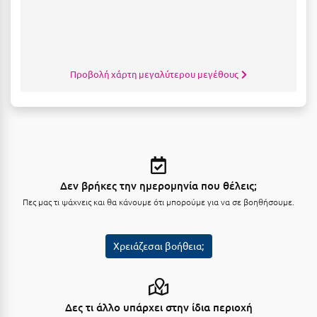
Κύμη Ευβοίας
Κυπαρισσία
Κύπρος
Προβολή χάρτη μεγαλύτερου μεγέθους
Κως
Λ
Λαγκάδια
Δεν βρήκες την ημερομηνία που θέλεις;
Λακόπετρα Αχαΐας
Πες μας τι ψάχνεις και θα κάνουμε ότι μπορούμε για να σε βοηθήσουμε.
Λακωνία
Λασίθι
Χρειάζεσαι βοήθεια;
Λεπτοκαρυά
Λέσβος
Δες τι άλλο υπάρχει στην ίδια περιοχή