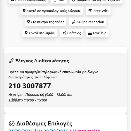
Αργολίδα
Ξενοδοχεία 3 Αστέρων
Κοντά σε Αρχαιολογικούς Χώρους
Free WiFi
Αριδαία
Ξενοδοχεία 4 Αστέρων
Στο κέντρο της πόλης
24ωρη reception
Αρκαδία
Ξενοδοχεία 5 Αστέρων
Κοντά στο λιμάνι
Επέτειος
Γενέθλια
Αρκίτσα
Βίλες
Αρτέμιδα
Κρουαζιέρες
Έλεγχος Διαθεσιμότητας
Αρχαία Ολυμπία
Ενοικιαζόμενα Δωμάτια
Πρέπει να προηγηθεί τηλεφωνική επικοινωνία για έλεγχο
Αστυπάλαια
Διαμερίσματα
διαθεσιμότητας στο τηλέφωνο:
210 3007877
Αττική
Studios
Δευτέρα - Παρασκευή (9:00 - 18:00) και
Αχαΐα
Boutique Hotels
Σάββατο (10:00 - 15:00)
Ξενώνες
Β
Camping
Διαθέσιμες Επιλογές
Βansko
01/09/2026 έως 30/09/2026
+ Ημερομηνίες