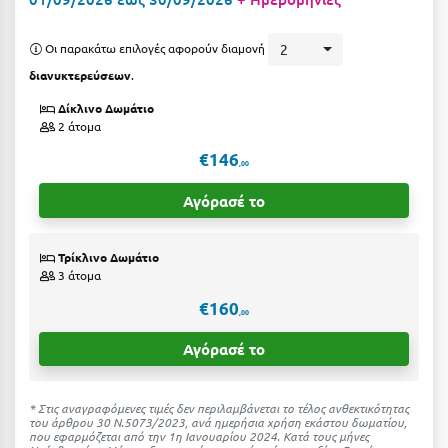
Suites
Βόλος
Βραχάτι Κορινθίας
Οι παρακάτω επιλογές αφορούν διαμονή
2
διανυκτερεύσεων
.
Βυτίνα
Δες όλες τις προσφορές
Δίκλινο Δωμάτιο
2 άτομα
Γ
Δες όλα τα πακέτα διακοπών
€146
,00
Γαλαξiδι
Αγόρασέ το
Γλυφάδα
Γρεβενά
Τρίκλινο Δωμάτιο
3 άτομα
Γύθειο
€160
,00
Δ
Αγόρασέ το
Δελφοί
* Στις αναγραφόμενες τιμές δεν περιλαμβάνεται το τέλος ανθεκτικότητας
Διακοπτό
του άρθρου 30 Ν.5073/2023, ανά ημερήσια χρήση εκάστου δωματίου,
που εφαρμόζεται από την 1η Ιανουαρίου 2024. Κατά τους μήνες