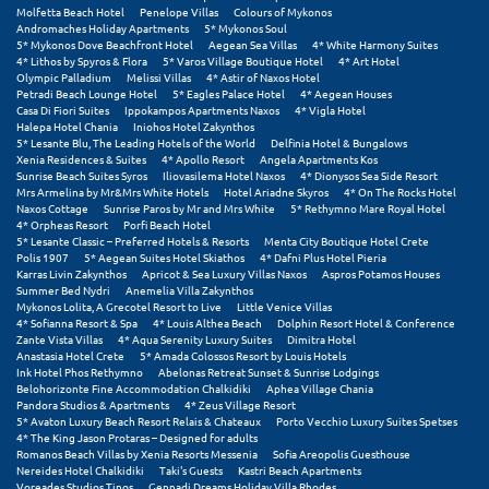
Molfetta Beach Hotel
Penelope Villas
Colours of Mykonos
Andromaches Holiday Apartments
5* Mykonos Soul
Ξυλόκαστρο
5* Mykonos Dove Beachfront Hotel
Aegean Sea Villas
4* White Harmony Suites
4* Lithos by Spyros & Flora
5* Varos Village Boutique Hotel
4* Art Hotel
Olympic Palladium
Melissi Villas
4* Astir of Naxos Hotel
Ο
Petradi Beach Lounge Hotel
5* Eagles Palace Hotel
4* Aegean Houses
Casa Di Fiori Suites
Ippokampos Apartments Naxos
4* Vigla Hotel
Halepa Hotel Chania
Iniohos Hotel Zakynthos
Ορεινή Αρκαδία
5* Lesante Blu, The Leading Hotels of the World
Delfinia Hotel & Bungalows
Xenia Residences & Suites
4* Apollo Resort
Angela Apartments Kos
Sunrise Beach Suites Syros
Iliovasilema Hotel Naxos
4* Dionysos Sea Side Resort
Ορεινή Ναυπακτία
Mrs Armelina by Mr&Mrs White Hotels
Hotel Ariadne Skyros
4* On The Rocks Hotel
Naxos Cottage
Sunrise Paros by Mr and Mrs White
5* Rethymno Mare Royal Hotel
4* Orpheas Resort
Porfi Beach Hotel
Π
5* Lesante Classic – Preferred Hotels & Resorts
Menta City Boutique Hotel Crete
Polis 1907
5* Aegean Suites Hotel Skiathos
4* Dafni Plus Hotel Pieria
Karras Livin Zakynthos
Apricot & Sea Luxury Villas Naxos
Aspros Potamos Houses
Πάλαιρος
Summer Bed Nydri
Anemelia Villa Zakynthos
Mykonos Lolita, A Grecotel Resort to Live
Little Venice Villas
4* Sofianna Resort & Spa
4* Louis Althea Beach
Dolphin Resort Hotel & Conference
Παξοί
Zante Vista Villas
4* Aqua Serenity Luxury Suites
Dimitra Hotel
Anastasia Hotel Crete
5* Amada Colossos Resort by Louis Hotels
Παραλία Κατερίνης
Ink Hotel Phos Rethymno
Abelonas Retreat Sunset & Sunrise Lodgings
Belohorizonte Fine Accommodation Chalkidiki
Aphea Village Chania
Pandora Studios & Apartments
4* Zeus Village Resort
Παραλία Λιτοχώρου
5* Avaton Luxury Beach Resort Relais & Chateaux
Porto Vecchio Luxury Suites Spetses
4* The King Jason Protaras – Designed for adults
Παράλιο Άστρος
Romanos Beach Villas by Xenia Resorts Messenia
Sofia Areopolis Guesthouse
Nereides Hotel Chalkidiki
Taki's Guests
Kastri Beach Apartments
Voreades Studios Tinos
Gennadi Dreams Holiday Villa Rhodes