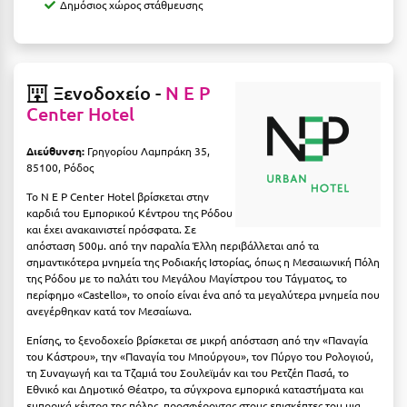
Δημόσιος χώρος στάθμευσης
Ιωάννινα
Κ
Ξενοδοχείο -
N E P
Καβάλα
Center Hotel
Καλάβρυτα
Διεύθυνση:
Γρηγορίου Λαμπράκη 35,
Καλαμάτα
85100, Ρόδος
Το N E P Center Hotel βρίσκεται στην
Κάλαμος
καρδιά του Εμπορικού Κέντρου της Ρόδου
και έχει ανακαινιστεί πρόσφατα. Σε
Καλαμπάκα
απόσταση 500μ. από την παραλία Έλλη περιβάλλεται από τα
σημαντικότερα μνημεία της Ροδιακής Ιστορίας, όπως η Μεσαιωνική Πόλη
Κάλυμνος
της Ρόδου με το παλάτι του Μεγάλου Μαγίστρου του Τάγματος, το
περίφημο «Castello», το οποίο είναι ένα από τα μεγαλύτερα μνημεία που
Καμένα Βούρλα
ανεγέρθηκαν κατά τον Μεσαίωνα.
Καρδάμαινα
Επίσης, το ξενοδοχείο βρίσκεται σε μικρή απόσταση από την «Παναγία
του Κάστρου», την «Παναγία του Μπούργου», τον Πύργο του Ρολογιού,
τη Συναγωγή και τα Τζαμιά του Σουλεϊμάν και του Ρετζέπ Πασά, το
Καρδαμύλη
Εθνικό και Δημοτικό Θέατρο, τα σύγχρονα εμπορικά καταστήματα και
εμπορικά κέντρα της πόλης, προσφέροντας στους επισκέπτες του μια