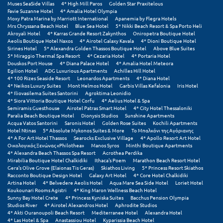
Muses SeaSide Villas
4* High Mill Paros
Golden Star Praxitelous
Favie Suzanne Hotel
4* Amalia Hotel Olympia
Μεθώνη
Moxy Patra Marina by Marriott International
Apanemia by Flegra Hotels
Mrs Chryssana Beach Hotel
Blue Sea Hotel
5* Nikki Beach Resort & Spa Porto Heli
Μεσολόγγι
Akroyali Hotel
4* Karras Grande Resort Zakynthos
Oniropetra Boutique Hotel
Aeolis Boutique Hotel Naxos
4* Airotel Galaxy Kavala
4* Dioni Boutique Hotel
Sirines Hotel
5* Alexandra Golden Thassos Boutique Hotel
Above Blue Suites
Μεσσηνία
5* Miraggio Thermal Spa Resort
4* Cezaria Hotel
4* Portaria Hotel
Douskos Port House
4* Diana Palace Hotel
4* Amalia Hotel Meteora
Μετέωρα
Egilion Hotel
ADG Luxurious Apartments
Achilles Hill Hotel
4* 100 Rizes Seaside Resort
Leonardos Apartments
4* Diana Hotel
4* Neikos Luxury Suites
Mont Helmos Hotel
Garbis Villas Kefalonia
Iris Hotel
Μέτσοβο
4* Iliovasilema Suites Santorini
Agroktima Leonidio
4* Siora Vittoria Boutique Hotel Corfu
4* Aelius Hotel & Spa
Semiramis Guesthouse
Airotel Patras Smart Hotel
4* City Hotel Thessaloniki
Μήλος
Paralia Beach Boutique Hotel
Dionysis Studios
Sunshine Apartments
Acqua Vatos Santorini
Saronis Hotel
Golden Rose Suites
Kochili Apartments
Μονεμβασιά
Hotel Ntinas
5* Absolute Mykonos Suites & More
Το Μπαλκόνι της Αγόριανης
4* A For Art Hotel Thassos
Searocks Exclusive Village
4* Apollo Resort Art Hotel
Οικολογικός Ξενώνας «Philothea»
Manos Syros
Minthi Boutique Apartments
Μουζάκι
4* Alexandra Beach Thassos Spa Resort
Acrothea Perdika
Mirabilia Boutique Hotel Chalkidiki
Ithaca's Poem
Marathon Beach Resort Hotel
Μπαλί Κρήτης
Gera's Olive Grove (Elaionas Tis Geras)
Skiathos Living
5* Princess Resort Skiathos
Racconto Boutique Design Hotel
Galaxy Art Hotel
4* Core Hotel Chalkidiki
Artina Hotel
4* Belvedere Aeolis Hotel
Aqua Mare Sea Side Hotel
Loriet Hotel
Μπάνσκο
Koukounari Rooms Agistri
4* King Maron Wellness Beach Hotel
Sunny Bay Hotel Crete
4* Princess Kyniska Suites
Bacchus Pension Olympia
Μπούκα Μεσσηνίας
Studios River
4* Airotel Alexandros Hotel
Aphrodite Studios
4* Akti Ouranoupoli Beach Resort
Mediterranee Hotel
Alexandra Hotel
4* Las Hotel & Spa
Anastassiou Hotel
Kyparissia Beach Hotel
Μύκονος