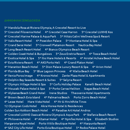
Λευκάδα
Λήμνος
ΔΗΜΟΦΙΛΗ ΞΕΝΟΔΟΧΕΙΑ
Λίμνη Πλαστήρα
5* Mandola Rosa at Riviera Olympia, A Grecotel Resort to Live
5* Grecotel Filoxenia Hotel
4* Grecotel Casa Marron
5* Grecotel LUXME Kos
Λιτόχωρο
4* Grecotel Marine Palace & Aqua Park
5* Mitsis Galini Wellness Spa & Resort
5* Valis Resort Hotel
4* Poseidon Palace
5* Montana Hotel & Spa
5* Grand Serai Hotel
5* Cronwell Platamon Resort
Nautica Bay Hotel
Λουτρά Πόζαρ
4* Long Beach Resort Hotel
4* Bianco Olympico Beach Resort
4* Golden Coast Hotel & Bungalows
5* Zeus Eretria Resort
4* Tosca Beach Hotel
Λουτρά Υπάτης
4* Exotica Hotel & Spa
5* Ilio Mare Hotels & Resorts
4* Airotel Achaia Beach Hotel
4* Evia Riviera Resort
4* AKS Porto Heli
4* Grand Platon Hotel
4* Maranton Beach Hotel
5* Dion Palace Luxury Resort & Spa
4* Arion Hotel
Λουτράκι
4* Florida Blue Bay
5* Blue Lagoon Princess
4* Klelia Beach Hotel
4* Xenia Poros Image
4* Kronos Hotel
Zante Plaza Hotel & Apartments
Λούτσα
4* Dolphin Bay Seaside Resort & Suites
5* Selyria Resort
4* Olympic Village Hotel & Spa
5* Corfu Holiday Palace
Kanelli Beach Hotel
4* Mouzaki Palace Hotel & Spa
5* Porto Carras Meliton
Siagas Beach Hotel
Μ
4* Alykanas Beach Grand Hotel
Irene Studios
Theoxenia Hotel Apartments
4* Brown Beach Evia Island
4* Palmariva Beach
Porto Zorro Beach Hotel
4* Lesse Hotel
Mare Vista Hotel
4* Mr & Mrs White Tinos
Μάνη
12 Olympian Gods Hotel
Akra Morea Hotel & Residences
Golden Sun Kokkoni Beach Hotel
4* Paradise Art Hotel Andros
4* Grecotel LUXME Oasis at Riviera Olympia & Aqua Park
4* Stefania Beach Resort
Μαραθώνας Αττικής
4* Philoxenia Hotel
4* Altamar Hotel
4* Nymfes Hotel & Spa
Elizabeth Studios
Margarona Royal Hotel
Porto Vitilo Boutique Hotel
4* Marpunta Resort
Μαρώνεια
4* SAZ City Life Hotel
Porto Evia Boutique Hotel
5* Rodos Palace Hotel