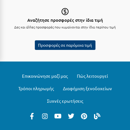
Κύμη Ευβοίας
Κυπαρισσία
Αναζήτησε προσφορές στην ίδια τιμή
Δες και άλλες προσφορές που κυμαίνονται στην ίδια περίπου τιμή
Κύπρος
Κως
Προσφορές σε παρόμοια τιμή
Λ
Λαγκάδια
Επικοινώνησε μαζί μας
Πώς λειτουργεί
Λακόπετρα Αχαΐας
Λακωνία
Τρόποι πληρωμής
Διαφήμιση ξενοδοχείων
Λασίθι
Συχνές ερωτήσεις
Λεπτοκαρυά
Λέσβος