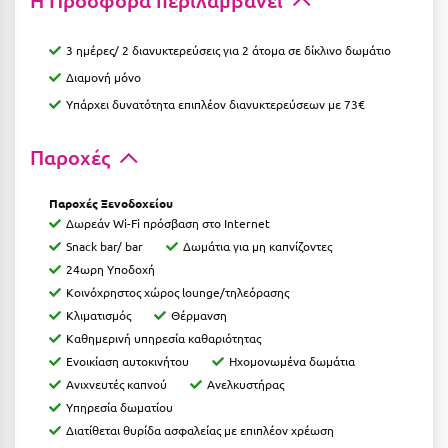
Η Προσφορά περιλαμβάνει
Η
3 ημέρες/ 2 διανυκτερεύσεις για 2 άτομα σε δίκλινο δωμάτιο
Ηλεία
Διαμονή μόνο
Ηράκλειο
Υπάρχει δυνατότητα επιπλέον διανυκτερεύσεων με 73€
Θ
Παροχές
Θάσος
Παροχές Ξενοδοχείου
Θεσσαλονίκη
Δωρεάν Wi-Fi πρόσβαση στο Internet
Snack bar/ bar
Δωμάτια για μη καπνίζοντες
Ι
24ωρη Υποδοχή
Κοινόχρηστος χώρος lounge/τηλεόρασης
Ιεράπετρα
Κλιματισμός
Θέρμανση
Καθημερινή υπηρεσία καθαριότητας
Ιθάκη
Ενοικίαση αυτοκινήτου
Ηχομονωμένα δωμάτια
Ανιχνευτές καπνού
Ανελκυστήρας
Ικαρία
Υπηρεσία δωματίου
Ίος
Διατίθεται θυρίδα ασφαλείας με επιπλέον χρέωση