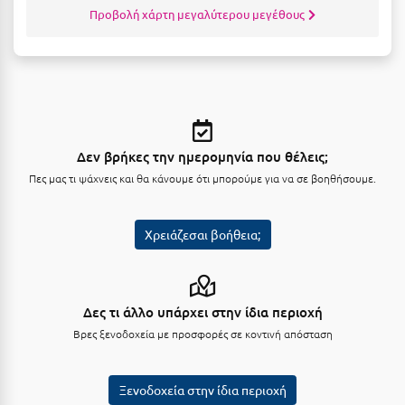
Κοζάνη
Προβολή χάρτη μεγαλύτερου μεγέθους
Κοκκώνι Κορινθίας
Κομοτηνή
Κόνιτσα
Κόρινθος
Δεν βρήκες την ημερομηνία που θέλεις;
Πες μας τι ψάχνεις και θα κάνουμε ότι μπορούμε για να σε βοηθήσουμε.
Κορώνη
Κουρούτα Ηλείας
Χρειάζεσαι βοήθεια;
Κουφονήσια
Κρήτη
Δες τι άλλο υπάρχει στην ίδια περιοχή
Κρουαζιέρες
Βρες ξενοδοχεία με προσφορές σε κοντινή απόσταση
Κύθηρα
Κυλλήνη
Ξενοδοχεία στην ίδια περιοχή