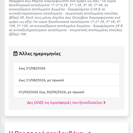
Νοέμβριο έως Μάρτιο διαμορφώνεται ανά ημέρα ως εξής : Για κύρια
Ε
ξενοδοχειακά καταλύματα 1*-2* 0,5€, 3* 1,5€, 4* 3€, 5* 4€, σε
ενοικιαζόμενα επιπλωμένα δωμάτια - διαμερίσματα 0,5€ & σε
αυτοεξυπηρετούμενα καταλύματα - τουριστικές επιπλωμένες επαύλεις
Ελάτη Αρκαδίας
(βίλες) 4€. Kατά τους μήνες Απρίλιο έως Οκτώβριο διαμορφώνεται ανά
ημέρα ως εξής: Για κύρια ξενοδοχειακά καταλύματα 1*-2* 2€, 3* 5€, 4*
10€, 5* 15€, σε ενοικιαζόμενα επιπλωμένα δωμάτια - διαμερίσματα 2€ &
Ελληνικό Αρκαδίας
σε αυτοεξυπηρετούμενα καταλύματα - τουριστικές επιπλωμένες επαύλεις
(βίλες) 10€.
Ελούντα Κρήτης
Ερέτρια
Άλλες ημερομηνίες
Ερμιόνη
έως 31/08/2026
Εύβοια
έως 31/08/2026, με πρωινό
Ευρυτανία
01/09/2026 έως 30/09/2026, με πρωινό
Ζ
Δες ΟΛΕΣ τις προσφορές του ξενοδοχείου
Ζαγοροχώρια
Ζάκυνθος