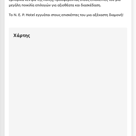
Καρδίτσα
μεγάλη ποικιλία επιλογών για αξιοθέατα και διασκέδαση.
Κάρπαθος
Το N. E. P. Hotel εγγυάται στους επισκέπτες του μια αξέχαστη διαμονή!
Καρπενήσι
Χάρτης
Κάρυστος
Κάσος
Κασσάνδρα
Καστοριά
Κατερίνη
Κέα - Τζιά
Κερατέα
Κέρκυρα
Κεφαλονιά