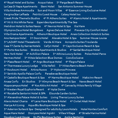
4* Royal Hotel and Suites
Acqua Vatos
5* Parga Beach Resort
La Casa Di Napa Apartments
Steni Hotel
San Antonio Summer House
Μυστράς
Villa Andreas Ammoudia
Sun and Moon Villas
4* Essence Living Exclusive Hotel
Vergina Star Lefkada
Petritis Guest House
Galaxy Hotel Ios
Greek Pride Themelis Studios
4* Pi Athens Suites
4* Alamis Hotel & Apartments
Μυτιλήνη
4* Mr & Mrs White Paros
Esperides Apartments By The Sea
Melidron Hotel & Suites Naxos
4* Nevros Hotel & Spa
Ilia Mare
Olympios Zeus Hotel Bungalows
Agnes Deluxe Hotel
Preveza City Comfort Hotel
Ν
Villa Orama Apartments
Athens 4 Boutique Hotel
Anais Collection Hotels & Suites
Ano Kampos Hotel
31 Doors Hotel
Alexakis Hotel & Spa
Summer House Louisa
5* LAZART Hotel Thessaloniki
Verde Al Mare
Acropolis Suites Troulanda
Νάξος
Casa 77 Zante by Karras Hotels
Gefyri Hotel
5* Cayo Exclusive Resort & Spa
5* Porto Kea Suites
Stratos Apartments & Studios
4* SanSal Boutique Hotel
Νάουσα
New York Hotel
4* Achillion Palace
5* Athina Luxury Suites
Polos Hotel Paros
Hermes Hotel
5* Mitsis Selection Blue Domes
Gizis Exclusive
5* Plaza Resort Hotel
4* Argo Boutique Hotel
4* Flegra Palace
Ναυπακτία
4* Thermesea Luxury Lodge
Villa Nefeli
5* Mitsis Ramira Beach Hotel
5* Koukoumi Hotel
Artina Nuovo
5* Mykonos Princess
Ναύπλιο
5* Sentido Apollo Palace Corfu
Paraskevas Boutique Hotel
5* Castello Boutique Resort & Spa
4* Harma Boutique Hotel
Makis Inn Resort
Anasa Corfu
Eri Studios
5* Almyros Beach Resort & Spa
Naxos Beach Hotel
Νέα Μάκρη
Hippocampus Hotel
4* Kos Aktis Art Hotel
4* Canvas by Mitsis Family Village
5* Kresten Royal Euphoria Resort
4* Aplai Dome
4* Rocabella Santorini Hotel & SPA
Elounda Garden Suites
Νέα Στύρα Εύβοιας
5* Alexandros Palace Hotel & Suites
Living Theros Luxury Suites
Alexis Hotel Chania
4* Lena Mare Boutique Hotel
4* Civitel Akali Hotel
Νέοι Πόροι Πιερίας
Mariya Art Living
Aqua Blu Boutique Hotel & Spa
5* Asterion Suites & Spa - Designed for adults by Louis Hotels
Hotel Kontes Comfort
Aqua Mare Hotel
Dionysos Hotel Agistri
Villea Village
4* Strada Marina Hotel
Ξ
Douskos Guest House
En Plo Boutique Suites
Apikia Santorini