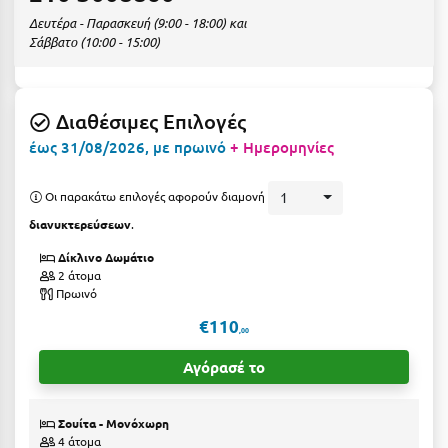
Ε
Δευτέρα - Παρασκευή (9:00 - 18:00) και
Σάββατο (10:00 - 15:00)
Ελάτη Αρκαδίας
Ελληνικό Αρκαδίας
Διαθέσιμες Επιλογές
Ελούντα Κρήτης
έως 31/08/2026, με πρωινό
+ Ημερομηνίες
Ερέτρια
Οι παρακάτω επιλογές αφορούν διαμονή
1
Ερμιόνη
διανυκτερεύσεων
.
Εύβοια
Δίκλινο Δωμάτιο
2 άτομα
Ευρυτανία
Πρωινό
€110
Ζ
,00
Αγόρασέ το
Ζαγοροχώρια
Ζάκυνθος
Σουίτα - Μονόχωρη
4 άτομα