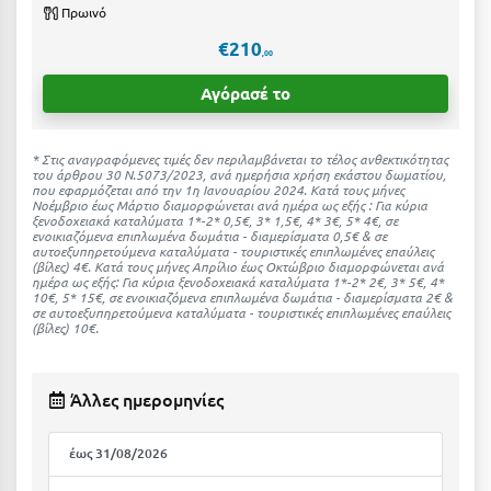
Η
Πρωινό
€210
Ηλεία
,00
Αγόρασέ το
Ηράκλειο
Θ
* Στις αναγραφόμενες τιμές δεν περιλαμβάνεται το τέλος ανθεκτικότητας
του άρθρου 30 Ν.5073/2023, ανά ημερήσια χρήση εκάστου δωματίου,
που εφαρμόζεται από την 1η Ιανουαρίου 2024. Κατά τους μήνες
Θάσος
Νοέμβριο έως Μάρτιο διαμορφώνεται ανά ημέρα ως εξής : Για κύρια
ξενοδοχειακά καταλύματα 1*-2* 0,5€, 3* 1,5€, 4* 3€, 5* 4€, σε
ενοικιαζόμενα επιπλωμένα δωμάτια - διαμερίσματα 0,5€ & σε
Θεσσαλονίκη
αυτοεξυπηρετούμενα καταλύματα - τουριστικές επιπλωμένες επαύλεις
(βίλες) 4€. Kατά τους μήνες Απρίλιο έως Οκτώβριο διαμορφώνεται ανά
ημέρα ως εξής: Για κύρια ξενοδοχειακά καταλύματα 1*-2* 2€, 3* 5€, 4*
Ι
10€, 5* 15€, σε ενοικιαζόμενα επιπλωμένα δωμάτια - διαμερίσματα 2€ &
σε αυτοεξυπηρετούμενα καταλύματα - τουριστικές επιπλωμένες επαύλεις
(βίλες) 10€.
Ιεράπετρα
Ιθάκη
Άλλες ημερομηνίες
Ικαρία
έως 31/08/2026
Ίος