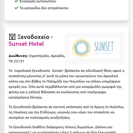
Ενοικίαση αυτοκινήτου
Κοζάνη
Τα κατοικίδια δεν επιτρέπονται
Κοκκώνι Κορινθίας
Κομοτηνή
Ξενοδοχείο -
Κόνιτσα
Sunset Hotel
Κόρινθος
Διεύθυνση:
Ξηροπήγαδο, Αρκαδία,
Κορώνη
ΤΚ 22131
Το παραλιακό ξενοδοχείο Sunset βρίσκεται σε ειδυλλιακή θέση αφού ο
Κουρούτα Ηλείας
επισκέπτης μένοντας σ’ αυτό τα μάτια του αγναντεύουν τον Αργολικό
κόλπο και στο βάθος το Παλαμήδι του Ναυπλίου να στέκει υπερήφανα
Κουφονήσια
εμπρός του. Όλα αυτά περιβάλλονται από μια απαράμιλλη ομορφιά της
φύσης και η γαλανή θάλασσα να κυκλώνεται από πανέμορφα
Κρήτη
καταπράσινα δέντρα.
Κρουαζιέρες
Το ξενοδοχείο βρίσκεται σε κοντινή απόσταση από το Άργος το Ναύπλιο,
τις Μυκήνες και την Επίδαυρο, γεγονός που κάνει τον επισκέπτη να
Κύθηρα
ανατρέχει σε πολιτισμικές αναζητήσεις.
Το ξενοδοχείο διαθέτει διάφορους τύπους δωματίων. Δίκλινα και
Κυλλήνη
οικογενειακά ( με χωρητικότητα μέχρι 5 ατόμων σε δύο ξεχωριστές