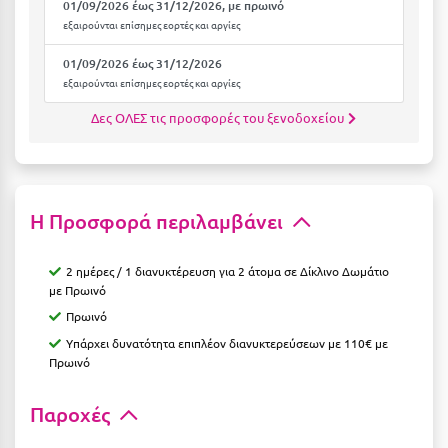
01/09/2026 έως 31/12/2026, με πρωινό
Ιωάννινα
εξαιρούνται επίσημες εορτές και αργίες
01/09/2026 έως 31/12/2026
Κ
εξαιρούνται επίσημες εορτές και αργίες
Καβάλα
Δες ΟΛΕΣ τις προσφορές του ξενοδοχείου
Καλάβρυτα
Καλαμάτα
Η Προσφορά περιλαμβάνει
Κάλαμος
Καλαμπάκα
2 ημέρες / 1 διανυκτέρευση για 2 άτομα σε Δίκλινο Δωμάτιο
με Πρωινό
Κάλυμνος
Πρωινό
Καμένα Βούρλα
Υπάρχει δυνατότητα επιπλέον διανυκτερεύσεων με 110€ με
Πρωινό
Καρδάμαινα
Παροχές
Καρδαμύλη