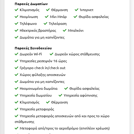
Καρδίτσα
Παροχές Δωματίων
Κλιματισμός
Θέρμανση
Ίντερνετ
Κάρπαθος
Ηχομίνωση
Μίνι Μπάρ
Θυρίδα ασφαλείας
Τηλέφωνο
Τηλεόραση
Καρπενήσι
Ηλεκτρικός βραστήρας
Μπαλκόνι
Κάρυστος
Δωμάτια για μη καπνίζοντες
Κάσος
Παροχές Ξενοδοχείου
Δωρεάν Wi-Fi
Δωρεάν χώρος στάθμευσης
Κασσάνδρα
Υπηρεσίες ρεσεψιόν 16 ώρες
Γρήγορο check in/check out
Καστοριά
Χώρος φύλαξης αποσκευών
Κατερίνη
Δωμάτια για μη καπνίζοντες
Ηχομονωμένα δωμάτια
Θυρίδα ασφαλείας
Κέα - Τζιά
Υπηρεσία δωματίου
Υπηρεσία αφύπνισης
Κλιματισμός
Θέρμανση
Κερατέα
Υπηρεσία μεταφοράς
Κέρκυρα
Υπηρεσία μεταφοράς αποσκευών από και προς το χώρο
στάθμευσης
Κεφαλονιά
Μεταφορά από/προς το αεροδρόμιο (επιπλέον χρέωση)