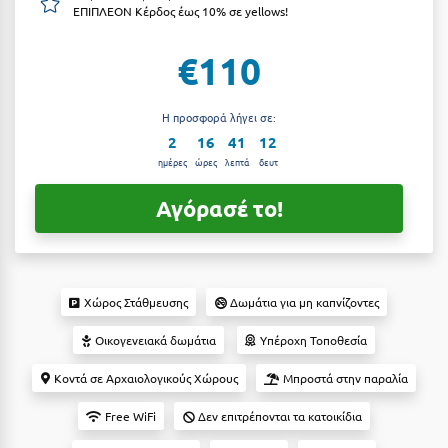
ΕΠΙΠΛΕΟΝ Κέρδος έως 10% σε yellows!
Αργολίδα
Ξενοδοχεία 3 Αστέρων
€110
Αριδαία
Ξενοδοχεία 4 Αστέρων
Αρκαδία
Ξενοδοχεία 5 Αστέρων
Η προσφορά λήγει σε:
Αρκίτσα
2
16
41
11
Βίλες
ημέρες
ώρες
λεπτά
δευτ
Αρτέμιδα
Κρουαζιέρες
Αγόρασέ το!
Αρχαία Ολυμπία
Ενοικιαζόμενα Δωμάτια
Αστυπάλαια
Διαμερίσματα
Αττική
Studios
Χώρος Στάθμευσης
Δωμάτια για μη καπνίζοντες
Αχαΐα
Boutique Hotels
Οικογενειακά δωμάτια
Υπέροχη Τοποθεσία
Ξενώνες
Β
Κοντά σε Αρχαιολογικούς Χώρους
Μπροστά στην παραλία
Camping
Free WiFi
Δεν επιτρέπονται τα κατοικίδια
Βansko