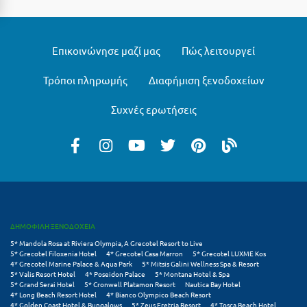
Μυστράς
Μυτιλήνη
Επικοινώνησε μαζί μας
Πώς λειτουργεί
Τρόποι πληρωμής
Διαφήμιση ξενοδοχείων
Ν
Συχνές ερωτήσεις
Νάξος
Νάουσα
Ναυπακτία
Ναύπλιο
Νέα Μάκρη
ΔΗΜΟΦΙΛΗ ΞΕΝΟΔΟΧΕΙΑ
Νέα Στύρα Εύβοιας
5* Mandola Rosa at Riviera Olympia, A Grecotel Resort to Live
5* Grecotel Filoxenia Hotel
4* Grecotel Casa Marron
5* Grecotel LUXME Kos
4* Grecotel Marine Palace & Aqua Park
5* Mitsis Galini Wellness Spa & Resort
Νέοι Πόροι Πιερίας
5* Valis Resort Hotel
4* Poseidon Palace
5* Montana Hotel & Spa
5* Grand Serai Hotel
5* Cronwell Platamon Resort
Nautica Bay Hotel
4* Long Beach Resort Hotel
4* Bianco Olympico Beach Resort
Ξ
4* Golden Coast Hotel & Bungalows
5* Zeus Eretria Resort
4* Tosca Beach Hotel