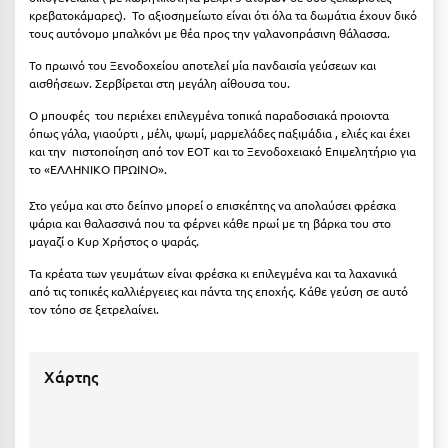
κρεβατοκάμαρες). Το αξιοσημείωτο είναι ότι όλα τα δωμάτια έχουν δικό
Κύμη Ευβοίας
τους αυτόνομο μπαλκόνι με θέα προς την γαλανοπράσινη θάλασσα.
Κυπαρισσία
Το πρωινό του Ξενοδοχείου αποτελεί μία πανδαισία γεύσεων και
αισθήσεων. Σερβίρεται στη μεγάλη αίθουσα του.
Κύπρος
Ο μπουφές του περιέχει επιλεγμένα τοπικά παραδοσιακά προιοντα
Κως
όπως γάλα, γιαούρτι , μέλι, ψωμί, μαρμελάδες παξιμάδια , ελιές και έχει
και την πιστοποίηση από τον ΕΟΤ και το Ξενοδοχειακό Επιμελητήριο για
το «ΕΛΛΗΝΙΚΟ ΠΡΩΙΝΟ».
Λ
Στο γεύμα και στο δείπνο μπορεί ο επισκέπτης να απολαύσει φρέσκα
ψάρια και θαλασσινά που τα φέρνει κάθε πρωί με τη βάρκα του στο
Λαγκάδια
μαγαζί ο Κυρ Χρήστος ο ψαράς.
Λακόπετρα Αχαΐας
Τα κρέατα των γευμάτων είναι φρέσκα κι επιλεγμένα και τα λαχανικά
από τις τοπικές καλλιέργειες και πάντα της εποχής. Κάθε γεύση σε αυτό
Λακωνία
τον τόπο σε ξετρελαίνει.
Λασίθι
Χάρτης
Λεπτοκαρυά
Λέσβος