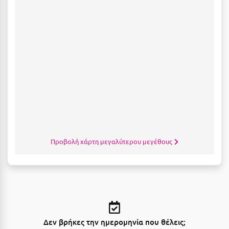
Λευκάδα
Λήμνος
Λίμνη Πλαστήρα
Λιτόχωρο
Λουτρά Πόζαρ
Λουτρά Υπάτης
Λουτράκι
Λούτσα
Προβολή χάρτη μεγαλύτερου μεγέθους
Μ
Μάνη
Μαραθώνας Αττικής
Δεν βρήκες την ημερομηνία που θέλεις;
Μαρώνεια