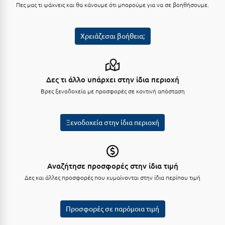
Πες μας τι ψάχνεις και θα κάνουμε ότι μπορούμε για να σε βοηθήσουμε.
Μεθώνη
Μεσολόγγι
Χρειάζεσαι βοήθεια;
Μεσσηνία
Μετέωρα
Δες τι άλλο υπάρχει στην ίδια περιοχή
Μέτσοβο
Βρες ξενοδοχεία με προσφορές σε κοντινή απόσταση
Μήλος
Ξενοδοχεία στην ίδια περιοχή
Μονεμβασιά
Μουζάκι
Αναζήτησε προσφορές στην ίδια τιμή
Μπαλί Κρήτης
Δες και άλλες προσφορές που κυμαίνονται στην ίδια περίπου τιμή
Μπάνσκο
Μπούκα Μεσσηνίας
Προσφορές σε παρόμοια τιμή
Μύκονος