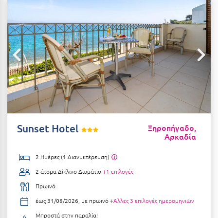
Αιδηψός
ΤΎΠΟΣ ΔΙΑΤΡΟΦΉΣ
Διαμονή Μόνο
Αλεξανδρούπολη
Πρωινό
Αλισσός Αχαΐας
Ημιδιατροφή
Αλόννησος
Ημιδιατροφή + Ποτά
Αμαλιάδα
Πλήρης Διατροφή
Αμάρυνθος
All Inclusive
Αμοργός
Sunset Hotel
Ξηροπήγαδο,
Αρκαδία
Ένα Γεύμα
Αμφίκλεια
Δύο Γεύματα + Ποτά
Ανάβυσσος
2 Ημέρες (1 Διανυκτέρευση)
2 άτομα
Δίκλινο Δωμάτιο
+1 επιλογές
Άνδρος
ΤΎΠΟΣ ΚΑΤΑΛΎΜΑΤΟΣ
Πρωινό
Αντίπαρος
Ξενοδοχεία 1 Αστέρι
έως 31/08/2026, με πρωινό
+Άλλες 3 επιλογές ημερομηνιών
Αράχωβα
Ξενοδοχεία 2 Αστέρων
Μπροστά στην παραλία!