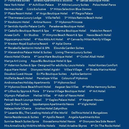
5* Porto Kea Suites
Stratos Apartments & Studios
4* SanSal Boutique Hotel
Πόρος
New York Hotel
4* Achillion Palace
5* Athina Luxury Suites
Polos Hotel Paros
Hermes Hotel
Gizis Exclusive
5* Mitsis Selection Blue Domes
Πόρτο Χέλι
5* Plaza Resort Hotel
4* Argo Boutique Hotel
4* Flegra Palace
4* Thermesea Luxury Lodge
Villa Nefeli
5* Mitsis Ramira Beach Hotel
5* Koukoumi Hotel
Artina Nuovo
5* Mykonos Princess
Πρέβεζα
5* Sentido Apollo Palace Corfu
Paraskevas Boutique Hotel
5* Castello Boutique Resort & Spa
4* Harma Boutique Hotel
Makis Inn Resort
Anasa Corfu
Eri Studios
5* Almyros Beach Resort & Spa
Naxos Beach Hotel
Πύλος
Hippocampus Hotel
4* Kos Aktis Art Hotel
4* Canvas by Mitsis Family Village
5* Kresten Royal Euphoria Resort
4* Aplai Dome
Πύργος
4* Rocabella Santorini Hotel & SPA
Elounda Garden Suites
5* Alexandros Palace Hotel & Suites
Living Theros Luxury Suites
Alexis Hotel Chania
4* Lena Mare Boutique Hotel
4* Civitel Akali Hotel
Ρ
Mariya Art Living
Aqua Blu Boutique Hotel & Spa
5* Asterion Suites & Spa - Designed for adults by Louis Hotels
Hotel Kontes Comfort
Aqua Mare Hotel
Dionysos Hotel Agistri
Villea Village
4* Strada Marina Hotel
Ρέθυμνο
Douskos Guest House
En Plo Boutique Suites
Apikia Santorini
Molfetta Beach Hotel
Penelope Villas
Colours of Mykonos
Andromaches Holiday Apartments
5* Mykonos Soul
Ρίο
5* Mykonos Dove Beachfront Hotel
Aegean Sea Villas
4* White Harmony Suites
4* Lithos by Spyros & Flora
5* Varos Village Boutique Hotel
4* Art Hotel
Ρόδος
Olympic Palladium
Melissi Villas
4* Astir of Naxos Hotel
Petradi Beach Lounge Hotel
5* Eagles Palace Hotel
4* Aegean Houses
Casa Di Fiori Suites
Ippokampos Apartments Naxos
4* Vigla Hotel
Σ
Halepa Hotel Chania
Iniohos Hotel Zakynthos
5* Lesante Blu, The Leading Hotels of the World
Delfinia Hotel & Bungalows
Xenia Residences & Suites
4* Apollo Resort
Angela Apartments Kos
Σαλαμίνα
Sunrise Beach Suites Syros
Iliovasilema Hotel Naxos
4* Dionysos Sea Side Resort
Mrs Armelina by Mr&Mrs White Hotels
Hotel Ariadne Skyros
4* On The Rocks Hotel