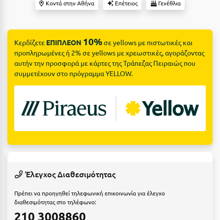
Suites
Κοντά στην Αθήνα
Επέτειος
Γενέθλια
Βόλος
Βραχάτι Κορινθίας
10%
Βυτίνα
Κερδίζετε
ΕΠΙΠΛΕΟΝ
σε yellows με πιστωτικές και
Δες όλες τις προσφορές
προπληρωμένες ή 2% σε yellows με χρεωστικές, αγοράζοντας
αυτήν την προσφορά με κάρτες της Τράπεζας Πειραιώς που
Γ
Δες όλα τα πακέτα διακοπών
συμμετέχουν στο πρόγραμμα YELLOW.
Γαλαξiδι
Γλυφάδα
Γρεβενά
Γύθειο
Δ
Έλεγχος Διαθεσιμότητας
Δελφοί
Πρέπει να προηγηθεί τηλεφωνική επικοινωνία για έλεγχο
διαθεσιμότητας στο τηλέφωνο:
Διακοπτό
210 3008860