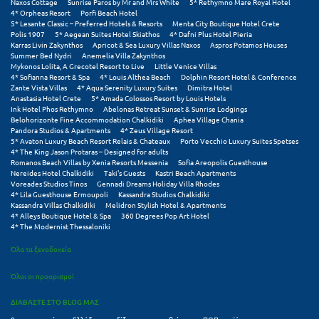
Naxos Cottage
Sunrise Paros by Mr and Mrs White
5* Rethymno Mare Royal Hotel
Σαμοθράκη
4* Orpheas Resort
Porfi Beach Hotel
5* Lesante Classic – Preferred Hotels & Resorts
Menta City Boutique Hotel Crete
Σάμος
Polis 1907
5* Aegean Suites Hotel Skiathos
4* Dafni Plus Hotel Pieria
Karras Livin Zakynthos
Apricot & Sea Luxury Villas Naxos
Aspros Potamos Houses
Summer Bed Nydri
Anemelia Villa Zakynthos
Σαντορίνη
Mykonos Lolita, A Grecotel Resort to Live
Little Venice Villas
4* Sofianna Resort & Spa
4* Louis Althea Beach
Dolphin Resort Hotel & Conference
Σέριφος
Zante Vista Villas
4* Aqua Serenity Luxury Suites
Dimitra Hotel
Anastasia Hotel Crete
5* Amada Colossos Resort by Louis Hotels
Ink Hotel Phos Rethymno
Abelonas Retreat Sunset & Sunrise Lodgings
Σέρρες
Belohorizonte Fine Accommodation Chalkidiki
Aphea Village Chania
Pandora Studios & Apartments
4* Zeus Village Resort
5* Avaton Luxury Beach Resort Relais & Chateaux
Porto Vecchio Luxury Suites Spetses
Σιθωνία
4* The King Jason Protaras – Designed for adults
Romanos Beach Villas by Xenia Resorts Messenia
Sofia Areopolis Guesthouse
Σίκινος
Nereides Hotel Chalkidiki
Taki's Guests
Kastri Beach Apartments
Voreades Studios Tinos
Gennadi Dreams Holiday Villa Rhodes
4* Lila Guesthouse Ermoupoli
Kassandra Studios Chalkidiki
Σίφνος
Kassandra Villas Chalkidiki
Melidron Stylish Hotel & Apartments
4* Alleys Boutique Hotel & Spa
360 Degrees Pop Art Hotel
Σκαφιδιά Ηλείας
4* The Modernist Thessaloniki
Όλα τα ξενοδοχεία
Σκιάθος
Όλοι οι προορισμοί
Σκόπελος
ΔΙΑΒΑΣΤΕ ΣΤΟ BLOG ΜΑΣ
Σκύρος