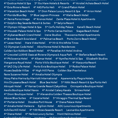
4* Exotica Hotel & Spa
5* Ilio Mare Hotels & Resorts
4* Airotel Achaia Beach Hotel
4* Evia Riviera Resort
4* AKS Porto Heli
4* Grand Platon Hotel
Ξυλόκαστρο
4* Maranton Beach Hotel
5* Dion Palace Luxury Resort & Spa
4* Arion Hotel
4* Florida Blue Bay
5* Blue Lagoon Princess
4* Klelia Beach Hotel
4* Xenia Poros Image
4* Kronos Hotel
Zante Plaza Hotel & Apartments
Ο
4* Dolphin Bay Seaside Resort & Suites
5* Selyria Resort
4* Olympic Village Hotel & Spa
5* Corfu Holiday Palace
Kanelli Beach Hotel
4* Mouzaki Palace Hotel & Spa
5* Porto Carras Meliton
Siagas Beach Hotel
Ορεινή Αρκαδία
4* Alykanas Beach Grand Hotel
Irene Studios
Theoxenia Hotel Apartments
4* Brown Beach Evia Island
4* Palmariva Beach
Porto Zorro Beach Hotel
4* Lesse Hotel
Mare Vista Hotel
4* Mr & Mrs White Tinos
Ορεινή Ναυπακτία
12 Olympian Gods Hotel
Akra Morea Hotel & Residences
Golden Sun Kokkoni Beach Hotel
4* Paradise Art Hotel Andros
4* Grecotel LUXME Oasis at Riviera Olympia & Aqua Park
4* Stefania Beach Resort
Π
4* Philoxenia Hotel
4* Altamar Hotel
4* Nymfes Hotel & Spa
Elizabeth Studios
Margarona Royal Hotel
Porto Vitilo Boutique Hotel
4* Marpunta Resort
4* SAZ City Life Hotel
Porto Evia Boutique Hotel
5* Rodos Palace Hotel
Πάλαιρος
Muses SeaSide Villas
4* High Mill Paros
Golden Star Praxitelous
Favie Suzanne Hotel
4* Amalia Hotel Olympia
Παξοί
Moxy Patra Marina by Marriott International
Apanemia by Flegra Hotels
Mrs Chryssana Beach Hotel
Blue Sea Hotel
5* Nikki Beach Resort & Spa Porto Heli
Akroyali Hotel
4* Karras Grande Resort Zakynthos
Oniropetra Boutique Hotel
Παραλία Κατερίνης
Aeolis Boutique Hotel Naxos
4* Airotel Galaxy Kavala
Sirines Hotel
4* Dioni Boutique Hotel
5* Alexandra Golden Thassos Boutique Hotel
Παραλία Λιτοχώρου
Above Blue Suites
4* Cezaria Hotel
5* Miraggio Thermal Spa Resort
4* Portaria Hotel
Douskos Port House
4* Diana Palace Hotel
4* Amalia Hotel Meteora
Egilion Hotel
ADG Luxurious Apartments
Παράλιο Άστρος
Achilles Hill Hotel
4* 100 Rizes Seaside Resort
Leonardos Apartments
4* Diana Hotel
4* Neikos Luxury Suites
Mont Helmos Hotel
Garbis Villas Kefalonia
Iris Hotel
4* Iliovasilema Suites Santorini