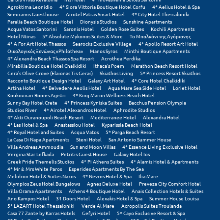
Πάργα
Agroktima Leonidio
4* Siora Vittoria Boutique Hotel Corfu
4* Aelius Hotel & Spa
Semiramis Guesthouse
Airotel Patras Smart Hotel
4* City Hotel Thessaloniki
Παρνασσός
Paralia Beach Boutique Hotel
Dionysis Studios
Sunshine Apartments
Acqua Vatos Santorini
Saronis Hotel
Golden Rose Suites
Kochili Apartments
Hotel Ntinas
5* Absolute Mykonos Suites & More
Το Μπαλκόνι της Αγόριανης
Πάρος
4* A For Art Hotel Thassos
Searocks Exclusive Village
4* Apollo Resort Art Hotel
Οικολογικός Ξενώνας «Philothea»
Manos Syros
Minthi Boutique Apartments
Πάτμος
4* Alexandra Beach Thassos Spa Resort
Acrothea Perdika
Mirabilia Boutique Hotel Chalkidiki
Ithaca's Poem
Marathon Beach Resort Hotel
Gera's Olive Grove (Elaionas Tis Geras)
Skiathos Living
5* Princess Resort Skiathos
Πάτρα
Racconto Boutique Design Hotel
Galaxy Art Hotel
4* Core Hotel Chalkidiki
Artina Hotel
4* Belvedere Aeolis Hotel
Aqua Mare Sea Side Hotel
Loriet Hotel
Παύλιανη
Koukounari Rooms Agistri
4* King Maron Wellness Beach Hotel
Sunny Bay Hotel Crete
4* Princess Kyniska Suites
Bacchus Pension Olympia
Studios River
4* Airotel Alexandros Hotel
Aphrodite Studios
Πειραιάς
4* Akti Ouranoupoli Beach Resort
Mediterranee Hotel
Alexandra Hotel
4* Las Hotel & Spa
Anastassiou Hotel
Kyparissia Beach Hotel
Πελοπόννησος
4* Royal Hotel and Suites
Acqua Vatos
5* Parga Beach Resort
La Casa Di Napa Apartments
Steni Hotel
San Antonio Summer House
Villa Andreas Ammoudia
Sun and Moon Villas
4* Essence Living Exclusive Hotel
Πήλιο
Vergina Star Lefkada
Petritis Guest House
Galaxy Hotel Ios
Greek Pride Themelis Studios
4* Pi Athens Suites
4* Alamis Hotel & Apartments
Πιερία
4* Mr & Mrs White Paros
Esperides Apartments By The Sea
Melidron Hotel & Suites Naxos
4* Nevros Hotel & Spa
Ilia Mare
Olympios Zeus Hotel Bungalows
Agnes Deluxe Hotel
Preveza City Comfort Hotel
Πλαταμώνας
Villa Orama Apartments
Athens 4 Boutique Hotel
Anais Collection Hotels & Suites
Ano Kampos Hotel
31 Doors Hotel
Alexakis Hotel & Spa
Summer House Louisa
Πλύτρα Λακωνίας
5* LAZART Hotel Thessaloniki
Verde Al Mare
Acropolis Suites Troulanda
Casa 77 Zante by Karras Hotels
Gefyri Hotel
5* Cayo Exclusive Resort & Spa