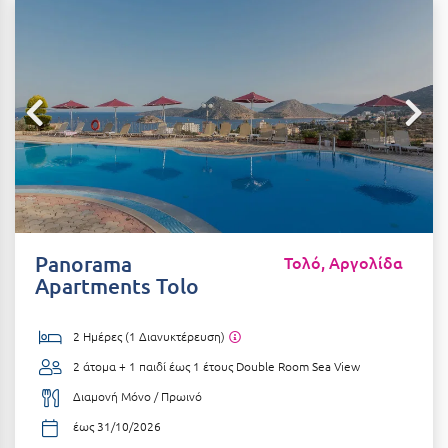
Αιδηψός
ΤΎΠΟΣ ΔΙΑΤΡΟΦΉΣ
Διαμονή Μόνο
Αλεξανδρούπολη
Πρωινό
Αλισσός Αχαΐας
Ημιδιατροφή
Αλόννησος
Ημιδιατροφή + Ποτά
Αμαλιάδα
Πλήρης Διατροφή
Αμάρυνθος
All Inclusive
Αμοργός
Panorama
Τολό, Αργολίδα
Ένα Γεύμα
Apartments Tolo
Αμφίκλεια
Δύο Γεύματα + Ποτά
Ανάβυσσος
2 Ημέρες (1 Διανυκτέρευση)
Άνδρος
2 άτομα + 1 παιδί έως 1 έτους
Double Room Sea View
ΤΎΠΟΣ ΚΑΤΑΛΎΜΑΤΟΣ
Αντίπαρος
Διαμονή Μόνο / Πρωινό
Ξενοδοχεία 1 Αστέρι
έως 31/10/2026
Αράχωβα
Ξενοδοχεία 2 Αστέρων