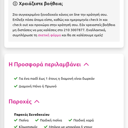
Η
Χρειάζεστε βοήθεια;
Στο συγκεκριμένο ξενοδοχείο κάνεις on line την κράτησή σου.
Ηλεία
Επίλεξε πόσα άτομα είστε, καθώς και ημερομηνία check in και
check out και προχώρα στην κράτησή σου. Εάν χρειαστείς βοήθεια
Ηράκλειο
μη διστάσεις να μας καλέσεις στο 210 3007877. Εναλλακτικά,
συμπλήρωσε τη
σχετική φόρμα
και θα σε καλέσουμε εμείς!
Θ
Θάσος
Η Προσφορά περιλαμβάνει
Θεσσαλονίκη
Ι
Για ένα παιδί έως 1 έτους η διαμονή είναι δωρεάν
Διαμονή Μόνο ή Πρωινό
Ιεράπετρα
Παροχές
Ιθάκη
Ικαρία
Παροχές Ξενοδοχείου
Πισίνα
Παιδική πισίνα
Παιδική χαρά
Ίος
Κλιματισμός
Μπάνιο με μπανιέρα ή ντους