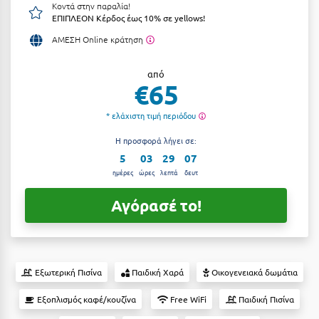
Κοντά στην παραλία!
Αργολίδα
ΕΠΙΠΛΕΟΝ Κέρδος έως 10% σε yellows!
Ξενοδοχεία 3 Αστέρων
ΑΜΕΣΗ Online κράτηση
Αριδαία
Ξενοδοχεία 4 Αστέρων
Αρκαδία
από
Ξενοδοχεία 5 Αστέρων
€65
Αρκίτσα
Βίλες
* ελάχιστη τιμή περιόδου
Αρτέμιδα
Κρουαζιέρες
Η προσφορά λήγει σε:
Αρχαία Ολυμπία
Ενοικιαζόμενα Δωμάτια
5
03
29
06
ημέρες
ώρες
λεπτά
δευτ
Αστυπάλαια
Διαμερίσματα
Αγόρασέ το!
Αττική
Studios
Αχαΐα
Boutique Hotels
Ξενώνες
Β
Εξωτερική Πισίνα
Παιδική Χαρά
Οικογενειακά δωμάτια
Camping
Βansko
Εξοπλισμός καφέ/κουζίνα
Free WiFi
Παιδική Πισίνα