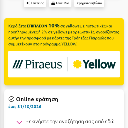
Suites
Βόλος
Επέτειος
Γενέθλια
Χρηματοκιβώτιο
Βραχάτι Κορινθίας
10%
Βυτίνα
Κερδίζετε
ΕΠΙΠΛΕΟΝ
σε yellows με πιστωτικές και
Δες όλες τις προσφορές
προπληρωμένες ή 2% σε yellows με χρεωστικές, αγοράζοντας
αυτήν την προσφορά με κάρτες της Τράπεζας Πειραιώς που
Γ
Δες όλα τα πακέτα διακοπών
συμμετέχουν στο πρόγραμμα YELLOW.
Γαλαξiδι
Γλυφάδα
Γρεβενά
Γύθειο
Δ
Online κράτηση
έως 31/10/2026
Δελφοί
Ξεκινήστε την αναζήτηση σας από εδώ
Διακοπτό