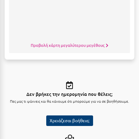
Κοζάνη
Κοκκώνι Κορινθίας
Κομοτηνή
Κόνιτσα
Προβολή χάρτη μεγαλύτερου μεγέθους
Κόρινθος
Κορώνη
Κουρούτα Ηλείας
Κουφονήσια
Δεν βρήκες την ημερομηνία που θέλεις;
Κρήτη
Πες μας τι ψάχνεις και θα κάνουμε ότι μπορούμε για να σε βοηθήσουμε.
Κρουαζιέρες
Χρειάζεσαι βοήθεια;
Κύθηρα
Κυλλήνη