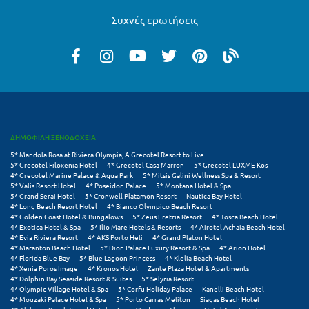
Λευκάδα
Συχνές ερωτήσεις
Λήμνος
Λίμνη Πλαστήρα
Λιτόχωρο
Λουτρά Πόζαρ
Λουτρά Υπάτης
ΔΗΜΟΦΙΛΗ ΞΕΝΟΔΟΧΕΙΑ
5* Mandola Rosa at Riviera Olympia, A Grecotel Resort to Live
Λουτράκι
5* Grecotel Filoxenia Hotel
4* Grecotel Casa Marron
5* Grecotel LUXME Kos
4* Grecotel Marine Palace & Aqua Park
5* Mitsis Galini Wellness Spa & Resort
Λούτσα
5* Valis Resort Hotel
4* Poseidon Palace
5* Montana Hotel & Spa
5* Grand Serai Hotel
5* Cronwell Platamon Resort
Nautica Bay Hotel
4* Long Beach Resort Hotel
4* Bianco Olympico Beach Resort
4* Golden Coast Hotel & Bungalows
5* Zeus Eretria Resort
4* Tosca Beach Hotel
Μ
4* Exotica Hotel & Spa
5* Ilio Mare Hotels & Resorts
4* Airotel Achaia Beach Hotel
4* Evia Riviera Resort
4* AKS Porto Heli
4* Grand Platon Hotel
4* Maranton Beach Hotel
5* Dion Palace Luxury Resort & Spa
4* Arion Hotel
Μάνη
4* Florida Blue Bay
5* Blue Lagoon Princess
4* Klelia Beach Hotel
4* Xenia Poros Image
4* Kronos Hotel
Zante Plaza Hotel & Apartments
Μαραθώνας Αττικής
4* Dolphin Bay Seaside Resort & Suites
5* Selyria Resort
4* Olympic Village Hotel & Spa
5* Corfu Holiday Palace
Kanelli Beach Hotel
4* Mouzaki Palace Hotel & Spa
5* Porto Carras Meliton
Siagas Beach Hotel
Μαρώνεια