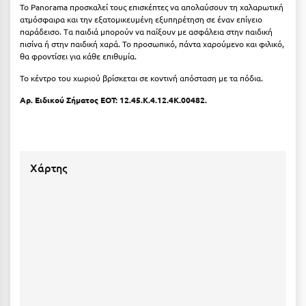
Καρδίτσα
Το Panorama προσκαλεί τους επισκέπτες να απολαύσουν τη χαλαρωτική
ατμόσφαιρα και την εξατομικευμένη εξυπηρέτηση σε έναν επίγειο
Κάρπαθος
παράδεισο. Tα παιδιά μπορούν να παίξουν με ασφάλεια στην παιδική
πισίνα ή στην παιδική χαρά. Το προσωπικό, πάντα χαρούμενο και φιλικό,
Καρπενήσι
θα φροντίσει για κάθε επιθυμία.
Το κέντρο του χωριού βρίσκεται σε κοντινή απόσταση με τα πόδια.
Κάρυστος
Αρ. Ειδικού Σήματος ΕΟΤ: 12.45.K.4.12.4K.00482.
Κάσος
Κασσάνδρα
Καστοριά
Χάρτης
Κατερίνη
Κέα - Τζιά
Κερατέα
Κέρκυρα
Κεφαλονιά