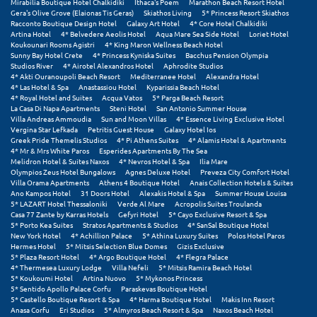
Mirabilia Boutique Hotel Chalkidiki
Ithaca's Poem
Marathon Beach Resort Hotel
Gera's Olive Grove (Elaionas Tis Geras)
Skiathos Living
5* Princess Resort Skiathos
Racconto Boutique Design Hotel
Galaxy Art Hotel
4* Core Hotel Chalkidiki
Μυστράς
Artina Hotel
4* Belvedere Aeolis Hotel
Aqua Mare Sea Side Hotel
Loriet Hotel
Koukounari Rooms Agistri
4* King Maron Wellness Beach Hotel
Μυτιλήνη
Sunny Bay Hotel Crete
4* Princess Kyniska Suites
Bacchus Pension Olympia
Studios River
4* Airotel Alexandros Hotel
Aphrodite Studios
4* Akti Ouranoupoli Beach Resort
Mediterranee Hotel
Alexandra Hotel
Ν
4* Las Hotel & Spa
Anastassiou Hotel
Kyparissia Beach Hotel
4* Royal Hotel and Suites
Acqua Vatos
5* Parga Beach Resort
La Casa Di Napa Apartments
Steni Hotel
San Antonio Summer House
Νάξος
Villa Andreas Ammoudia
Sun and Moon Villas
4* Essence Living Exclusive Hotel
Vergina Star Lefkada
Petritis Guest House
Galaxy Hotel Ios
Greek Pride Themelis Studios
4* Pi Athens Suites
4* Alamis Hotel & Apartments
Νάουσα
4* Mr & Mrs White Paros
Esperides Apartments By The Sea
Melidron Hotel & Suites Naxos
4* Nevros Hotel & Spa
Ilia Mare
Ναυπακτία
Olympios Zeus Hotel Bungalows
Agnes Deluxe Hotel
Preveza City Comfort Hotel
Villa Orama Apartments
Athens 4 Boutique Hotel
Anais Collection Hotels & Suites
Ano Kampos Hotel
31 Doors Hotel
Alexakis Hotel & Spa
Summer House Louisa
Ναύπλιο
5* LAZART Hotel Thessaloniki
Verde Al Mare
Acropolis Suites Troulanda
Casa 77 Zante by Karras Hotels
Gefyri Hotel
5* Cayo Exclusive Resort & Spa
Νέα Μάκρη
5* Porto Kea Suites
Stratos Apartments & Studios
4* SanSal Boutique Hotel
New York Hotel
4* Achillion Palace
5* Athina Luxury Suites
Polos Hotel Paros
Hermes Hotel
5* Mitsis Selection Blue Domes
Gizis Exclusive
Νέα Στύρα Εύβοιας
5* Plaza Resort Hotel
4* Argo Boutique Hotel
4* Flegra Palace
4* Thermesea Luxury Lodge
Villa Nefeli
5* Mitsis Ramira Beach Hotel
Νέοι Πόροι Πιερίας
5* Koukoumi Hotel
Artina Nuovo
5* Mykonos Princess
5* Sentido Apollo Palace Corfu
Paraskevas Boutique Hotel
5* Castello Boutique Resort & Spa
4* Harma Boutique Hotel
Makis Inn Resort
Anasa Corfu
Eri Studios
5* Almyros Beach Resort & Spa
Naxos Beach Hotel
Ξ