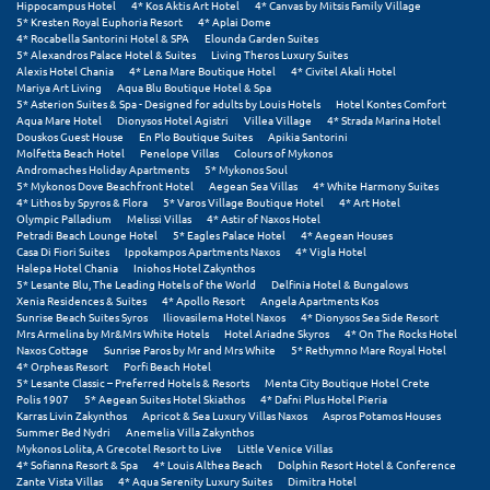
Hippocampus Hotel
4* Kos Aktis Art Hotel
4* Canvas by Mitsis Family Village
5* Kresten Royal Euphoria Resort
4* Aplai Dome
4* Rocabella Santorini Hotel & SPA
Elounda Garden Suites
Ξυλόκαστρο
5* Alexandros Palace Hotel & Suites
Living Theros Luxury Suites
Alexis Hotel Chania
4* Lena Mare Boutique Hotel
4* Civitel Akali Hotel
Mariya Art Living
Aqua Blu Boutique Hotel & Spa
Ο
5* Asterion Suites & Spa - Designed for adults by Louis Hotels
Hotel Kontes Comfort
Aqua Mare Hotel
Dionysos Hotel Agistri
Villea Village
4* Strada Marina Hotel
Douskos Guest House
En Plo Boutique Suites
Apikia Santorini
Ορεινή Αρκαδία
Molfetta Beach Hotel
Penelope Villas
Colours of Mykonos
Andromaches Holiday Apartments
5* Mykonos Soul
Ορεινή Ναυπακτία
5* Mykonos Dove Beachfront Hotel
Aegean Sea Villas
4* White Harmony Suites
4* Lithos by Spyros & Flora
5* Varos Village Boutique Hotel
4* Art Hotel
Olympic Palladium
Melissi Villas
4* Astir of Naxos Hotel
Π
Petradi Beach Lounge Hotel
5* Eagles Palace Hotel
4* Aegean Houses
Casa Di Fiori Suites
Ippokampos Apartments Naxos
4* Vigla Hotel
Halepa Hotel Chania
Iniohos Hotel Zakynthos
Πάλαιρος
5* Lesante Blu, The Leading Hotels of the World
Delfinia Hotel & Bungalows
Xenia Residences & Suites
4* Apollo Resort
Angela Apartments Kos
Sunrise Beach Suites Syros
Iliovasilema Hotel Naxos
4* Dionysos Sea Side Resort
Παξοί
Mrs Armelina by Mr&Mrs White Hotels
Hotel Ariadne Skyros
4* On The Rocks Hotel
Naxos Cottage
Sunrise Paros by Mr and Mrs White
5* Rethymno Mare Royal Hotel
Παραλία Κατερίνης
4* Orpheas Resort
Porfi Beach Hotel
5* Lesante Classic – Preferred Hotels & Resorts
Menta City Boutique Hotel Crete
Polis 1907
5* Aegean Suites Hotel Skiathos
4* Dafni Plus Hotel Pieria
Παραλία Λιτοχώρου
Karras Livin Zakynthos
Apricot & Sea Luxury Villas Naxos
Aspros Potamos Houses
Summer Bed Nydri
Anemelia Villa Zakynthos
Παράλιο Άστρος
Mykonos Lolita, A Grecotel Resort to Live
Little Venice Villas
4* Sofianna Resort & Spa
4* Louis Althea Beach
Dolphin Resort Hotel & Conference
Zante Vista Villas
4* Aqua Serenity Luxury Suites
Dimitra Hotel