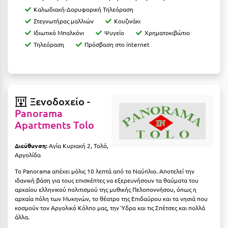
Ιωάννινα
Καλωδιακή-Δορυφορική Τηλεόραση
Στεγνωτήρας μαλλιών
Κουζινάκι
Κ
Ιδιωτικό Μπαλκόνι
Ψυγείο
Χρηματοκιβώτιο
Τηλεόραση
Πρόσβαση στο internet
Καβάλα
Καλάβρυτα
Καλαμάτα
Ξενοδοχείο -
Panorama
Κάλαμος
Apartments Tolo
Καλαμπάκα
Διεύθυνση:
Αγία Κυριακή 2, Τολό,
Κάλυμνος
Αργολίδα
Το Panorama απέχει μόλις 10 λεπτά από το Ναύπλιο. Αποτελεί την
Καμένα Βούρλα
ιδανική βάση για τους επισκέπτες να εξερευνήσουν τα θαύματα του
αρχαίου ελληνικού πολιτισμού της μυθικής Πελοποννήσου, όπως η
Καρδάμαινα
αρχαία πόλη των Μυκηνών, το θέατρο της Επιδαύρου και τα νησιά που
κοσμούν τον Αργολικό Κόλπο μας, την Ύδρα και τις Σπέτσες και πολλά
Καρδαμύλη
άλλα.