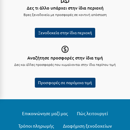
Κύμη Ευβοίας
Δες τι άλλο υπάρχει στην ίδια περιοχή
Βρες ξενοδοχεία με προσφορές σε κοντινή απόσταση
Κυπαρισσία
Κύπρος
Ξενοδοχεία στην ίδια περιοχή
Κως
Λ
Αναζήτησε προσφορές στην ίδια τιμή
Δες και άλλες προσφορές που κυμαίνονται στην ίδια περίπου τιμή
Λαγκάδια
Λακόπετρα Αχαΐας
Προσφορές σε παρόμοια τιμή
Λακωνία
Λασίθι
Λεπτοκαρυά
Επικοινώνησε μαζί μας
Πώς λειτουργεί
Λέσβος
Τρόποι πληρωμής
Διαφήμιση ξενοδοχείων