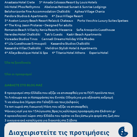
Πάργα
Anastasia Hotel Crete
5* Amada Colossos Resort by Louis Hotels
Ink Hotel Phos Rethymno
Abelonas Retreat Sunset & Sunrise Lodgings
Belohorizonte Fine Accommodation Chalkidiki
Aphea Village Chania
Παρνασσός
Pandora Studios & Apartments
4* Zeus Village Resort
5* Avaton Luxury Beach Resort Relais & Chateaux
Porto Vecchio Luxury Suites Spetses
Πάρος
4* The King Jason Protaras – Designed for adults
Romanos Beach Villas by Xenia Resorts Messenia
Sofia Areopolis Guesthouse
Nereides Hotel Chalkidiki
Taki's Guests
Kastri Beach Apartments
Πάτμος
Voreades Studios Tinos
Gennadi Dreams Holiday Villa Rhodes
4* Lila Guesthouse Ermoupoli
Kassandra Studios Chalkidiki
Πάτρα
Kassandra Villas Chalkidiki
Melidron Stylish Hotel & Apartments
4* Alleys Boutique Hotel & Spa
4* Titania Hotel Athens
Esperia Hotel
Παύλιανη
Όλα τα ξενοδοχεία
Πειραιάς
Όλοι οι προορισμοί
Πελοπόννησος
ΔΙΑΒΑΣΤΕ ΣΤΟ BLOG ΜΑΣ
8 προορισμοί στην Ελλάδα που αξίζει να επισκεφθείς για τα ΠΟΠ προϊόντα τους
Πήλιο
Το Λιτόχωρο και οι Καταρράκτες του Ενιπέα: Οδηγός για μια αξέχαστη εκδρομή
Τι να κάνω ένα 3ήμερο στο Γαλαξίδι και τους Δελφούς
Πιερία
Τα τοπ χωριά στη Λακωνική Μάνη που αξίζει να επισκεφθείς
Ψάχνεις νησί για τον 15Αύγουστο; Βρες τις καλύτερες προσφορές στο Ekdromi.gr
4 αρχαιολογικοί χώροι στην Ελλάδα που πρέπει να δεις έστω μία φορά στη ζωή σου
Πλαταμώνας
3 οικογενειακά καταλύματα για διακοπές στα Σύβοτα
Τα 11 καλύτερα καλοκαιρινά resorts στην Ελλάδα
Πλύτρα Λακωνίας
7 μικρά ελληνικά νησιά για αξέχαστες καλοκαιρινές διακοπές
5+1 ινσταγκραμικές παραλίες στην Ελλάδα που αξίζουν μια θέση στο feed σου