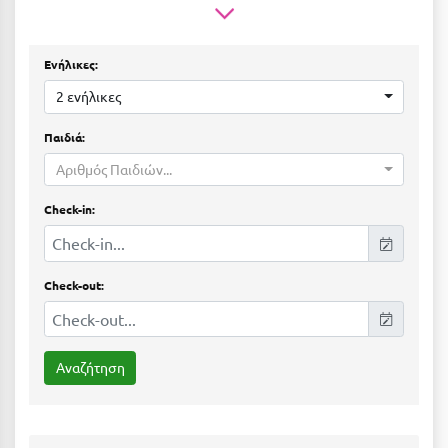
Ε
Ελάτη Αρκαδίας
Ενήλικες:
Ελληνικό Αρκαδίας
2 ενήλικες
Ελούντα Κρήτης
Παιδιά:
Ερέτρια
Αριθμός Παιδιών...
Ερμιόνη
Check-in:
Εύβοια
Ευρυτανία
Check-out:
Ζ
Ζαγοροχώρια
Ζάκυνθος