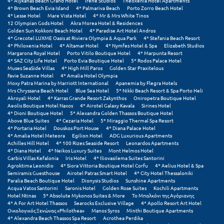
4* Alykanas Beach Grand Hotel
Irene Studios
Theoxenia Hotel Apartments
4* Brown Beach Evia Island
4* Palmariva Beach
Porto Zorro Beach Hotel
Μεθώνη
4* Lesse Hotel
Mare Vista Hotel
4* Mr & Mrs White Tinos
12 Olympian Gods Hotel
Akra Morea Hotel & Residences
Golden Sun Kokkoni Beach Hotel
4* Paradise Art Hotel Andros
Μεσολόγγι
4* Grecotel LUXME Oasis at Riviera Olympia & Aqua Park
4* Stefania Beach Resort
4* Philoxenia Hotel
4* Altamar Hotel
4* Nymfes Hotel & Spa
Elizabeth Studios
Μεσσηνία
Margarona Royal Hotel
Porto Vitilo Boutique Hotel
4* Marpunta Resort
4* SAZ City Life Hotel
Porto Evia Boutique Hotel
5* Rodos Palace Hotel
Muses SeaSide Villas
4* High Mill Paros
Golden Star Praxitelous
Μετέωρα
Favie Suzanne Hotel
4* Amalia Hotel Olympia
Moxy Patra Marina by Marriott International
Apanemia by Flegra Hotels
Μέτσοβο
Mrs Chryssana Beach Hotel
Blue Sea Hotel
5* Nikki Beach Resort & Spa Porto Heli
Akroyali Hotel
4* Karras Grande Resort Zakynthos
Oniropetra Boutique Hotel
Aeolis Boutique Hotel Naxos
4* Airotel Galaxy Kavala
Sirines Hotel
Μήλος
4* Dioni Boutique Hotel
5* Alexandra Golden Thassos Boutique Hotel
Above Blue Suites
4* Cezaria Hotel
5* Miraggio Thermal Spa Resort
Μονεμβασιά
4* Portaria Hotel
Douskos Port House
4* Diana Palace Hotel
4* Amalia Hotel Meteora
Egilion Hotel
ADG Luxurious Apartments
Achilles Hill Hotel
4* 100 Rizes Seaside Resort
Leonardos Apartments
Μουζάκι
4* Diana Hotel
4* Neikos Luxury Suites
Mont Helmos Hotel
Garbis Villas Kefalonia
Iris Hotel
4* Iliovasilema Suites Santorini
Μπαλί Κρήτης
Agroktima Leonidio
4* Siora Vittoria Boutique Hotel Corfu
4* Aelius Hotel & Spa
Semiramis Guesthouse
Airotel Patras Smart Hotel
4* City Hotel Thessaloniki
Paralia Beach Boutique Hotel
Dionysis Studios
Sunshine Apartments
Μπάνσκο
Acqua Vatos Santorini
Saronis Hotel
Golden Rose Suites
Kochili Apartments
Hotel Ntinas
5* Absolute Mykonos Suites & More
Το Μπαλκόνι της Αγόριανης
Μπούκα Μεσσηνίας
4* A For Art Hotel Thassos
Searocks Exclusive Village
4* Apollo Resort Art Hotel
Οικολογικός Ξενώνας «Philothea»
Manos Syros
Minthi Boutique Apartments
4* Alexandra Beach Thassos Spa Resort
Acrothea Perdika
Μύκονος