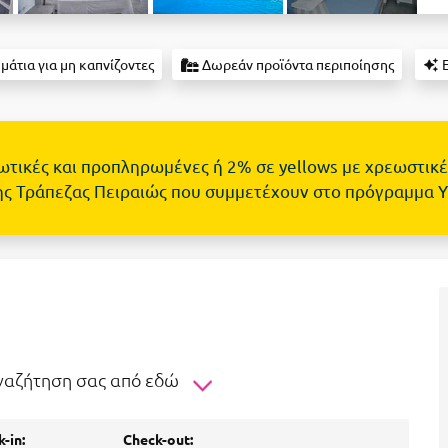
άτια για μη καπνίζοντες
Δωρεάν προϊόντα περιποίησης
Ε
τωτικές και προπληρωμένες ή 2% σε yellows με χρεωστικέ
ης Τράπεζας Πειραιώς που συμμετέχουν στο πρόγραμμα 
αναζήτηση σας από εδώ
-in:
Check-out: