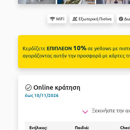
WiFi
Εξωτερική Πισίνα
Δωμ
10%
Κερδίζετε
σε yellows με πισ
ΕΠΙΠΛΕΟΝ
αγοράζοντας αυτήν την προσφορά με κάρτες τ
Online κράτηση
έως 10/11/2026
Ξεκινήστε την 
Ενήλικες:
Παιδιά:
Check