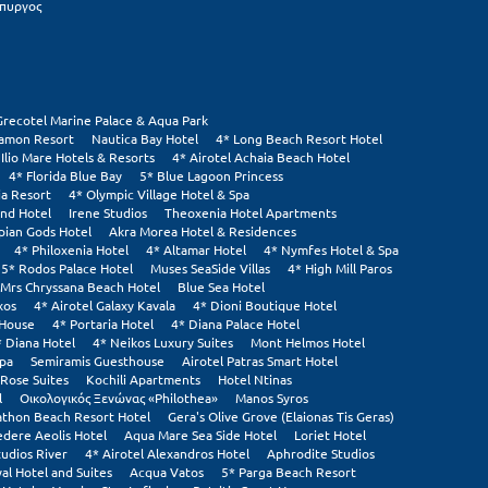
πυργος
Grecotel Marine Palace & Aqua Park
tamon Resort
Nautica Bay Hotel
4* Long Beach Resort Hotel
 Ilio Mare Hotels & Resorts
4* Airotel Achaia Beach Hotel
4* Florida Blue Bay
5* Blue Lagoon Princess
ia Resort
4* Olympic Village Hotel & Spa
and Hotel
Irene Studios
Theoxenia Hotel Apartments
pian Gods Hotel
Akra Morea Hotel & Residences
4* Philoxenia Hotel
4* Altamar Hotel
4* Nymfes Hotel & Spa
5* Rodos Palace Hotel
Muses SeaSide Villas
4* High Mill Paros
Mrs Chryssana Beach Hotel
Blue Sea Hotel
xos
4* Airotel Galaxy Kavala
4* Dioni Boutique Hotel
 House
4* Portaria Hotel
4* Diana Palace Hotel
* Diana Hotel
4* Neikos Luxury Suites
Mont Helmos Hotel
Spa
Semiramis Guesthouse
Airotel Patras Smart Hotel
Rose Suites
Kochili Apartments
Hotel Ntinas
l
Οικολογικός Ξενώνας «Philothea»
Manos Syros
thon Beach Resort Hotel
Gera's Olive Grove (Elaionas Tis Geras)
edere Aeolis Hotel
Aqua Mare Sea Side Hotel
Loriet Hotel
tudios River
4* Airotel Alexandros Hotel
Aphrodite Studios
al Hotel and Suites
Acqua Vatos
5* Parga Beach Resort