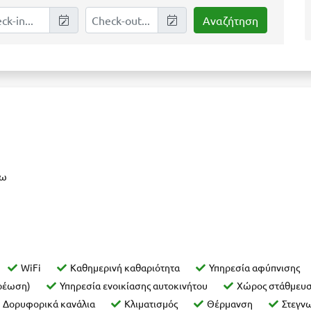
νω
WiFi
Καθημερινή καθαριότητα
Υπηρεσία αφύπνισης
χρέωση)
Υπηρεσία ενοικίασης αυτοκινήτου
Χώρος στάθμευσ
Δορυφορικά κανάλια
Κλιματισμός
Θέρμανση
Στεγν