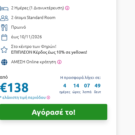
2 Ημέρες (1 Διανυκτέρευση)
2 άτομα
Standard Room
Πρωινό
έως 10/11/2026
Στο κέντρο των Φηρών!
ΕΠΙΠΛΕΟΝ Κέρδος έως 10% σε yellows!
ΑΜΕΣΗ Online κράτηση
από
Η προσφορά λήγει σε:
€138
4
14
07
48
ημέρες
ώρες
λεπτά
δευτ
* ελάχιστη τιμή περιόδου
Αγόρασέ το!