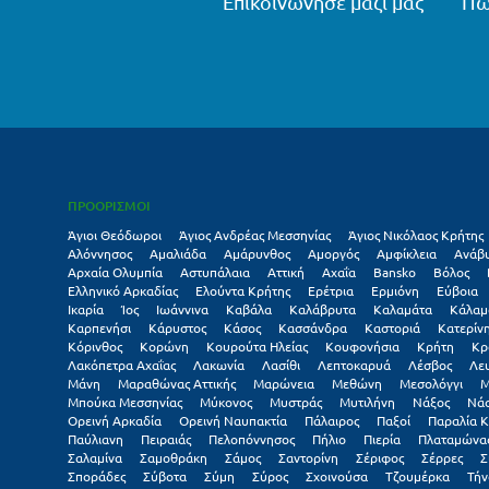
Επικοινώνησε μαζί μας
Πώ
ΠΡΟΟΡΙΣΜΟΙ
Άγιοι Θεόδωροι
Άγιος Ανδρέας Μεσσηνίας
Άγιος Νικόλαος Κρήτης
Αλόννησος
Αμαλιάδα
Αμάρυνθος
Αμοργός
Αμφίκλεια
Ανάβ
Αρχαία Ολυμπία
Αστυπάλαια
Αττική
Αχαΐα
Βansko
Βόλος
Ελληνικό Αρκαδίας
Ελούντα Κρήτης
Ερέτρια
Ερμιόνη
Εύβοια
Ικαρία
Ίος
Ιωάννινα
Καβάλα
Καλάβρυτα
Καλαμάτα
Κάλαμ
Καρπενήσι
Κάρυστος
Κάσος
Κασσάνδρα
Καστοριά
Κατερίν
Κόρινθος
Κορώνη
Κουρούτα Ηλείας
Κουφονήσια
Κρήτη
Κρ
Λακόπετρα Αχαΐας
Λακωνία
Λασίθι
Λεπτοκαρυά
Λέσβος
Λε
Μάνη
Μαραθώνας Αττικής
Μαρώνεια
Μεθώνη
Μεσολόγγι
Μ
Μπούκα Μεσσηνίας
Μύκονος
Μυστράς
Μυτιλήνη
Νάξος
Νά
Ορεινή Αρκαδία
Ορεινή Ναυπακτία
Πάλαιρος
Παξοί
Παραλία Κ
Παύλιανη
Πειραιάς
Πελοπόννησος
Πήλιο
Πιερία
Πλαταμώνα
Σαλαμίνα
Σαμοθράκη
Σάμος
Σαντορίνη
Σέριφος
Σέρρες
Σ
Σποράδες
Σύβοτα
Σύμη
Σύρος
Σχοινούσα
Τζουμέρκα
Τήν