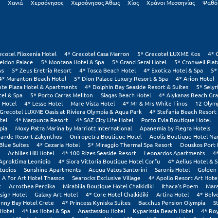
Χανιά
Χερσόνησος
Χερσόνησος Άθως
Χίος
Χράνοι Μεσσηνίας
Ψαθό
ecotel Filoxenia Hotel
4* Grecotel Casa Marron
5* Grecotel LUXME Kos
4* 
eidon Palace
5* Montana Hotel & Spa
5* Grand Serai Hotel
5* Cronwell Pla
ws
5* Zeus Eretria Resort
4* Tosca Beach Hotel
4* Exotica Hotel & Spa
5*
4* Maranton Beach Hotel
5* Dion Palace Luxury Resort & Spa
4* Arion Hotel
nte Plaza Hotel & Apartments
4* Dolphin Bay Seaside Resort & Suites
5* Selyr
tel & Spa
5* Porto Carras Meliton
Siagas Beach Hotel
4* Alykanas Beach Gr
 Hotel
4* Lesse Hotel
Mare Vista Hotel
4* Mr & Mrs White Tinos
12 Olym
 Grecotel LUXME Oasis at Riviera Olympia & Aqua Park
4* Stefania Beach Resort
tel
4* Marpunta Resort
4* SAZ City Life Hotel
Porto Evia Boutique Hotel
pia
Moxy Patra Marina by Marriott International
Apanemia by Flegra Hotels
rande Resort Zakynthos
Oniropetra Boutique Hotel
Aeolis Boutique Hotel Na
Blue Suites
4* Cezaria Hotel
5* Miraggio Thermal Spa Resort
Douskos Port
Achilles Hill Hotel
4* 100 Rizes Seaside Resort
Leonardos Apartments
4
Agroktima Leonidio
4* Siora Vittoria Boutique Hotel Corfu
4* Aelius Hotel & 
tudios
Sunshine Apartments
Acqua Vatos Santorini
Saronis Hotel
Golden 
 A For Art Hotel Thassos
Searocks Exclusive Village
4* Apollo Resort Art Hote
t
Acrothea Perdika
Mirabilia Boutique Hotel Chalkidiki
Ithaca's Poem
Mara
sign Hotel
Galaxy Art Hotel
4* Core Hotel Chalkidiki
Artina Hotel
4* Belv
nny Bay Hotel Crete
4* Princess Kyniska Suites
Bacchus Pension Olympia
S
Hotel
4* Las Hotel & Spa
Anastassiou Hotel
Kyparissia Beach Hotel
4* Roy