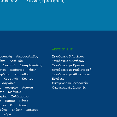
δοχείων
Συχνές ερωτήσεις
ΔΕΙΤΕ ΕΠΙΣΗΣ
ρούπολη
Αλισσός Αχαΐας
Ξενοδοχεία 5 Αστέρων
ίτσα
Αρτέμιδα
Ξενοδοχεία 4 Αστέρων
Διακοπτό
Ελάτη Αρκαδίας
Ξενοδοχεία με Πρωινό
νίκη
Ιεράπετρα
Ιθάκη
Ξενοδοχεία με Ημιδιατροφή
αρδίτσα
Κάρπαθος
Ξενοδοχεία με All Inclusive
Κομοτηνή
Κόνιτσα
Ξενώνες
Λαγκάδια
Οικογενειακά Ξενοδοχεία
ς
Λουτράκι
Λούτσα
Οικογενειακές Διακοπές
της
Μπάνσκο
ερίας
Ξυλόκαστρο
ς
Πάτμος
Πάτρα
υμνο
Ρίο
Ρόδος
ούνιο
Σπάρτη
Σπέτσες
Ύδρα