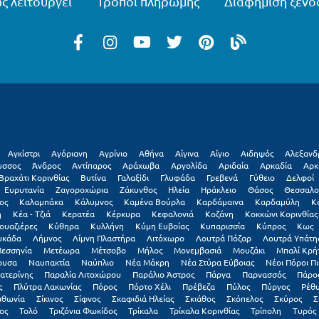
ς λειτουργεί
Τρόποι πληρωμής
Διαφήμιση ξενο
Αγκίστρι
Αγόριανη
Αγρίνιο
Αθήνα
Αίγινα
Αίγιο
Αιδηψός
Αλεξανδ
υσσος
Άνδρος
Αντίπαρος
Αράχωβα
Αργολίδα
Αριδαία
Αρκαδία
Αρκ
Βραχάτι Κορινθίας
Βυτίνα
Γαλαξiδι
Γλυφάδα
Γρεβενά
Γύθειο
Δελφοί
Ευρυτανία
Ζαγοροχώρια
Ζάκυνθος
Ηλεία
Ηράκλειο
Θάσος
Θεσσαλο
ος
Καλαμπάκα
Κάλυμνος
Καμένα Βούρλα
Καρδάμαινα
Καρδαμύλη
Κ
η
Κέα - Τζιά
Κερατέα
Κέρκυρα
Κεφαλονιά
Κοζάνη
Κοκκώνι Κορινθίας
ουαζιέρες
Κύθηρα
Κυλλήνη
Κύμη Ευβοίας
Κυπαρισσία
Κύπρος
Κως
υκάδα
Λήμνος
Λίμνη Πλαστήρα
Λιτόχωρο
Λουτρά Πόζαρ
Λουτρά Υπάτη
εσσηνία
Μετέωρα
Μέτσοβο
Μήλος
Μονεμβασιά
Μουζάκι
Μπαλί Κρή
ουσα
Ναυπακτία
Ναύπλιο
Νέα Μάκρη
Νέα Στύρα Εύβοιας
Νέοι Πόροι Πι
ατερίνης
Παραλία Λιτοχώρου
Παράλιο Άστρος
Πάργα
Παρνασσός
Πάρο
ς
Πλύτρα Λακωνίας
Πόρος
Πόρτο Χέλι
Πρέβεζα
Πύλος
Πύργος
Ρέθ
ιθωνία
Σίκινος
Σίφνος
Σκαφιδιά Ηλείας
Σκιάθος
Σκόπελος
Σκύρος
Σ
ος
Τολό
Τριζόνια Φωκίδος
Τρίκαλα
Τρίκαλα Κορινθίας
Τρίπολη
Τυρός