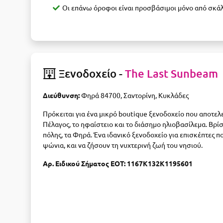
Οι επάνω όροφοι είναι προσβάσιμοι μόνο από σκά
Ξενοδοχείο -
The Last Sunbeam
Διεύθυνση:
Φηρά 84700, Σαντορίνη, Κυκλάδες
Πρόκειται για ένα μικρό boutique ξενοδοχείο που αποτελ
Πέλαγος, το ηφαίστειο και το διάσημο ηλιοβασίλεμα. Βρί
πόλης, τα Φηρά. Ένα ιδανικό ξενοδοχείο για επισκέπτες 
ψώνια, και να ζήσουν τη νυχτερινή ζωή του νησιού.
Αρ. Ειδικού Σήματος ΕΟΤ: 1167Κ132Κ1195601