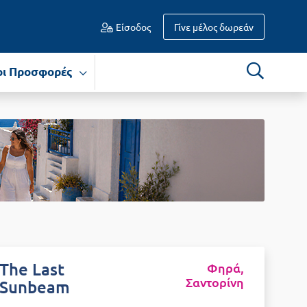
Είσοδος
Γίνε μέλος δωρεάν
οι Προσφορές
The Last
Φηρά,
Σαντορίνη
Sunbeam