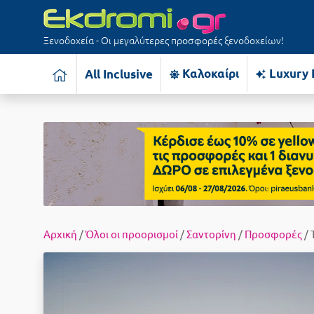
Ξενοδοχεία - Οι μεγαλύτερες προσφορές ξενοδοχείων!
Καλοκαίρι
Luxury 
All Inclusive
Αρχική
/
Όλοι οι προορισμοί
/
Σαντορίνη
/
Προσφορές
/ 