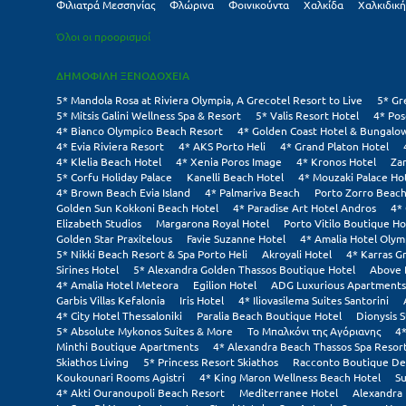
Φιλιατρά Μεσσηνίας
Φλώρινα
Φοινικούντα
Χαλκίδα
Χαλκιδική
Όλοι οι προορισμοί
ΔΗΜΟΦΙΛΗ ΞΕΝΟΔΟΧΕΙΑ
5* Mandola Rosa at Riviera Olympia, A Grecotel Resort to Live
5* Gr
5* Mitsis Galini Wellness Spa & Resort
5* Valis Resort Hotel
4* Pos
4* Bianco Olympico Beach Resort
4* Golden Coast Hotel & Bungalo
4* Evia Riviera Resort
4* AKS Porto Heli
4* Grand Platon Hotel
4* Klelia Beach Hotel
4* Xenia Poros Image
4* Kronos Hotel
Za
5* Corfu Holiday Palace
Kanelli Beach Hotel
4* Mouzaki Palace Ho
4* Brown Beach Evia Island
4* Palmariva Beach
Porto Zorro Beach
Golden Sun Kokkoni Beach Hotel
4* Paradise Art Hotel Andros
4*
Elizabeth Studios
Margarona Royal Hotel
Porto Vitilo Boutique Ho
Golden Star Praxitelous
Favie Suzanne Hotel
4* Amalia Hotel Olym
5* Nikki Beach Resort & Spa Porto Heli
Akroyali Hotel
4* Karras G
Sirines Hotel
5* Alexandra Golden Thassos Boutique Hotel
Above 
4* Amalia Hotel Meteora
Egilion Hotel
ADG Luxurious Apartments
Garbis Villas Kefalonia
Iris Hotel
4* Iliovasilema Suites Santorini
4* City Hotel Thessaloniki
Paralia Beach Boutique Hotel
Dionysis S
5* Absolute Mykonos Suites & More
Το Μπαλκόνι της Αγόριανης
4*
Minthi Boutique Apartments
4* Alexandra Beach Thassos Spa Resor
Skiathos Living
5* Princess Resort Skiathos
Racconto Boutique De
Koukounari Rooms Agistri
4* King Maron Wellness Beach Hotel
Su
4* Akti Ouranoupoli Beach Resort
Mediterranee Hotel
Alexandra 