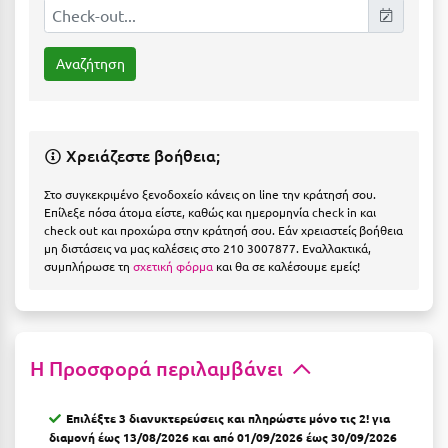
Η
Ηλεία
Ηράκλειο
Θ
Χρειάζεστε βοήθεια;
Θάσος
Στο συγκεκριμένο ξενοδοχείο κάνεις on line την κράτησή σου.
Επίλεξε πόσα άτομα είστε, καθώς και ημερομηνία check in και
Θεσσαλονίκη
check out και προχώρα στην κράτησή σου. Εάν χρειαστείς βοήθεια
μη διστάσεις να μας καλέσεις στο 210 3007877. Εναλλακτικά,
συμπλήρωσε τη
σχετική φόρμα
και θα σε καλέσουμε εμείς!
Ι
Ιεράπετρα
Ιθάκη
Η Προσφορά περιλαμβάνει
Ικαρία
Επιλέξτε 3 διανυκτερεύσεις και πληρώστε μόνο τις 2!
για
Ίος
διαμονή έως 13/08/2026 και από 01/09/2026 έως 30/09/2026