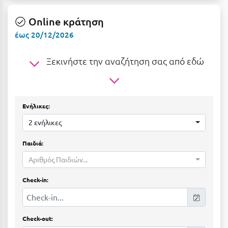
Ε
Online κράτηση
Ελάτη Αρκαδίας
έως 20/12/2026
Ελληνικό Αρκαδίας
Ξεκινήστε την αναζήτηση σας από εδώ
Ελούντα Κρήτης
Ερέτρια
Ερμιόνη
Ενήλικες:
2 ενήλικες
Εύβοια
Ευρυτανία
Παιδιά:
Αριθμός Παιδιών...
Ζ
Check-in:
Ζαγοροχώρια
Ζάκυνθος
Check-out: