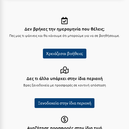
Κύμη Ευβοίας
Κυπαρισσία
Κύπρος
Δεν βρήκες την ημερομηνία που θέλεις;
Πες μας τι ψάχνεις και θα κάνουμε ότι μπορούμε για να σε βοηθήσουμε.
Κως
Λ
Χρειάζεσαι βοήθεια;
Λαγκάδια
Λακόπετρα Αχαΐας
Δες τι άλλο υπάρχει στην ίδια περιοχή
Βρες ξενοδοχεία με προσφορές σε κοντινή απόσταση
Λακωνία
Λασίθι
Ξενοδοχεία στην ίδια περιοχή
Λεπτοκαρυά
Λέσβος
Αναζήτησε προσφορές στην ίδια τιμή