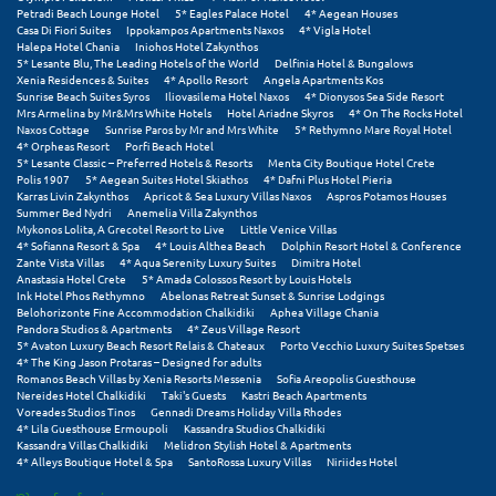
Πάργα
Petradi Beach Lounge Hotel
5* Eagles Palace Hotel
4* Aegean Houses
Casa Di Fiori Suites
Ippokampos Apartments Naxos
4* Vigla Hotel
Παρνασσός
Halepa Hotel Chania
Iniohos Hotel Zakynthos
5* Lesante Blu, The Leading Hotels of the World
Delfinia Hotel & Bungalows
Xenia Residences & Suites
4* Apollo Resort
Angela Apartments Kos
Πάρος
Sunrise Beach Suites Syros
Iliovasilema Hotel Naxos
4* Dionysos Sea Side Resort
Mrs Armelina by Mr&Mrs White Hotels
Hotel Ariadne Skyros
4* On The Rocks Hotel
Πάτμος
Naxos Cottage
Sunrise Paros by Mr and Mrs White
5* Rethymno Mare Royal Hotel
4* Orpheas Resort
Porfi Beach Hotel
5* Lesante Classic – Preferred Hotels & Resorts
Menta City Boutique Hotel Crete
Πάτρα
Polis 1907
5* Aegean Suites Hotel Skiathos
4* Dafni Plus Hotel Pieria
Karras Livin Zakynthos
Apricot & Sea Luxury Villas Naxos
Aspros Potamos Houses
Παύλιανη
Summer Bed Nydri
Anemelia Villa Zakynthos
Mykonos Lolita, A Grecotel Resort to Live
Little Venice Villas
4* Sofianna Resort & Spa
4* Louis Althea Beach
Dolphin Resort Hotel & Conference
Πειραιάς
Zante Vista Villas
4* Aqua Serenity Luxury Suites
Dimitra Hotel
Anastasia Hotel Crete
5* Amada Colossos Resort by Louis Hotels
Πελοπόννησος
Ink Hotel Phos Rethymno
Abelonas Retreat Sunset & Sunrise Lodgings
Belohorizonte Fine Accommodation Chalkidiki
Aphea Village Chania
Pandora Studios & Apartments
4* Zeus Village Resort
Πήλιο
5* Avaton Luxury Beach Resort Relais & Chateaux
Porto Vecchio Luxury Suites Spetses
4* The King Jason Protaras – Designed for adults
Πιερία
Romanos Beach Villas by Xenia Resorts Messenia
Sofia Areopolis Guesthouse
Nereides Hotel Chalkidiki
Taki's Guests
Kastri Beach Apartments
Voreades Studios Tinos
Gennadi Dreams Holiday Villa Rhodes
Πλαταμώνας
4* Lila Guesthouse Ermoupoli
Kassandra Studios Chalkidiki
Kassandra Villas Chalkidiki
Melidron Stylish Hotel & Apartments
4* Alleys Boutique Hotel & Spa
SantoRossa Luxury Villas
Niriides Hotel
Πλύτρα Λακωνίας