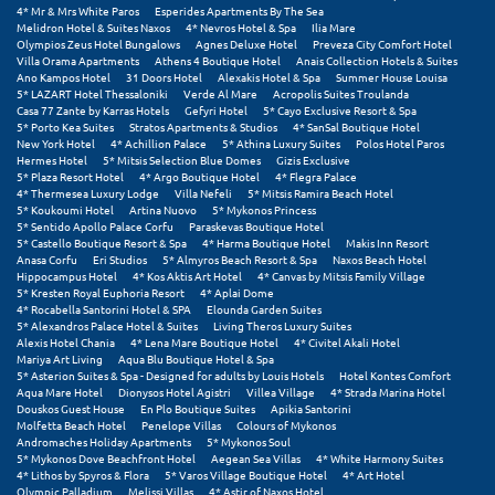
4* Mr & Mrs White Paros
Esperides Apartments By The Sea
Melidron Hotel & Suites Naxos
4* Nevros Hotel & Spa
Ilia Mare
Ξυλόκαστρο
Olympios Zeus Hotel Bungalows
Agnes Deluxe Hotel
Preveza City Comfort Hotel
Villa Orama Apartments
Athens 4 Boutique Hotel
Anais Collection Hotels & Suites
Ano Kampos Hotel
31 Doors Hotel
Alexakis Hotel & Spa
Summer House Louisa
Ο
5* LAZART Hotel Thessaloniki
Verde Al Mare
Acropolis Suites Troulanda
Casa 77 Zante by Karras Hotels
Gefyri Hotel
5* Cayo Exclusive Resort & Spa
5* Porto Kea Suites
Stratos Apartments & Studios
4* SanSal Boutique Hotel
Ορεινή Αρκαδία
New York Hotel
4* Achillion Palace
5* Athina Luxury Suites
Polos Hotel Paros
Hermes Hotel
5* Mitsis Selection Blue Domes
Gizis Exclusive
5* Plaza Resort Hotel
4* Argo Boutique Hotel
4* Flegra Palace
Ορεινή Ναυπακτία
4* Thermesea Luxury Lodge
Villa Nefeli
5* Mitsis Ramira Beach Hotel
5* Koukoumi Hotel
Artina Nuovo
5* Mykonos Princess
5* Sentido Apollo Palace Corfu
Paraskevas Boutique Hotel
Π
5* Castello Boutique Resort & Spa
4* Harma Boutique Hotel
Makis Inn Resort
Anasa Corfu
Eri Studios
5* Almyros Beach Resort & Spa
Naxos Beach Hotel
Hippocampus Hotel
4* Kos Aktis Art Hotel
4* Canvas by Mitsis Family Village
Πάλαιρος
5* Kresten Royal Euphoria Resort
4* Aplai Dome
4* Rocabella Santorini Hotel & SPA
Elounda Garden Suites
5* Alexandros Palace Hotel & Suites
Living Theros Luxury Suites
Παξοί
Alexis Hotel Chania
4* Lena Mare Boutique Hotel
4* Civitel Akali Hotel
Mariya Art Living
Aqua Blu Boutique Hotel & Spa
Παραλία Κατερίνης
5* Asterion Suites & Spa - Designed for adults by Louis Hotels
Hotel Kontes Comfort
Aqua Mare Hotel
Dionysos Hotel Agistri
Villea Village
4* Strada Marina Hotel
Douskos Guest House
En Plo Boutique Suites
Apikia Santorini
Παραλία Λιτοχώρου
Molfetta Beach Hotel
Penelope Villas
Colours of Mykonos
Andromaches Holiday Apartments
5* Mykonos Soul
Παράλιο Άστρος
5* Mykonos Dove Beachfront Hotel
Aegean Sea Villas
4* White Harmony Suites
4* Lithos by Spyros & Flora
5* Varos Village Boutique Hotel
4* Art Hotel
Olympic Palladium
Melissi Villas
4* Astir of Naxos Hotel