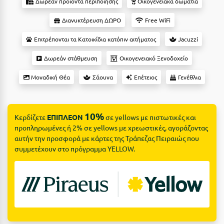
Suites
Δωρεάν προϊόντα περιποίησης
Οικογενειακά δωμάτια
Βόλος
Διανυκτέρευση ΔΩΡΟ
Free WiFi
Βραχάτι Κορινθίας
Επιτρέπονται τα Κατοικίδια κατόπιν αιτήματος
Jacuzzi
Βυτίνα
Δες όλες τις προσφορές
Δωρεάν στάθμευση
Οικογενειακό Ξενοδοχείο
Γ
Δες όλα τα πακέτα διακοπών
Μοναδική Θέα
Σάουνα
Επέτειος
Γενέθλια
Γαλαξiδι
Γλυφάδα
10%
Κερδίζετε
ΕΠΙΠΛΕΟΝ
σε yellows με πιστωτικές και
Γρεβενά
προπληρωμένες ή 2% σε yellows με χρεωστικές, αγοράζοντας
αυτήν την προσφορά με κάρτες της Τράπεζας Πειραιώς που
Γύθειο
συμμετέχουν στο πρόγραμμα YELLOW.
Δ
Δελφοί
Διακοπτό