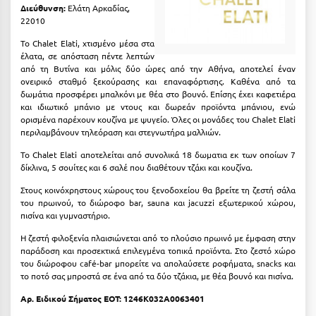
Καρδίτσα
Διεύθυνση:
Ελάτη Αρκαδίας,
22010
Κάρπαθος
Το Chalet Elati, χτισμένο μέσα στα
Καρπενήσι
έλατα, σε απόσταση πέντε λεπτών
από τη Βυτίνα και μόλις δύο ώρες από την Αθήνα, αποτελεί έναν
ονειρικό σταθμό ξεκούρασης και επαναφόρτισης. Καθένα από τα
Κάρυστος
δωμάτια προσφέρει μπαλκόνι με θέα στο βουνό. Επίσης έχει καφετιέρα
και ιδιωτικό μπάνιο με ντους και δωρεάν προϊόντα μπάνιου, ενώ
Κάσος
ορισμένα παρέχουν κουζίνα με ψυγείο. Όλες οι μονάδες του Chalet Elati
περιλαμβάνουν τηλεόραση και στεγνωτήρα μαλλιών.
Κασσάνδρα
Το Chalet Elati αποτελείται από συνολικά 18 δωματια εκ των οποίων 7
Καστοριά
δίκλινα, 5 σουίτες και 6 σαλέ που διαθέτουν τζάκι και κουζίνα.
Κατερίνη
Στους κοινόχρηστους χώρους του ξενοδοχείου θα βρείτε τη ζεστή σάλα
του πρωινού, το διώροφο bar, sauna και jacuzzi εξωτερικού χώρου,
πισίνα και γυμναστήριο.
Κέα - Τζιά
Η ζεστή φιλοξενία πλαισιώνεται από το πλούσιο πρωινό με έμφαση στην
Κερατέα
παράδοση και προσεκτικά επιλεγμένα τοπικά προϊόντα. Στο ζεστό χώρο
του διώροφου café-bar μπορείτε να απολαύσετε ροφήματα, snacks και
Κέρκυρα
το ποτό σας μπροστά σε ένα από τα δύο τζάκια, με θέα βουνό και πισίνα.
Κεφαλονιά
Αρ. Ειδικού Σήματος ΕΟΤ: 1246K032A0063401