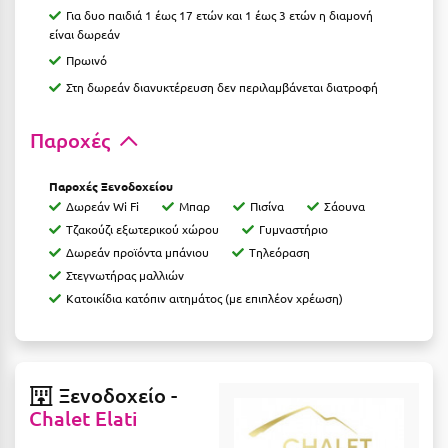
Για δυο παιδιά 1 έως 17 ετών και 1 έως 3 ετών η διαμονή
Ιωάννινα
είναι δωρεάν
Πρωινό
Κ
Στη δωρεάν διανυκτέρευση δεν περιλαμβάνεται διατροφή
Καβάλα
Παροχές
Καλάβρυτα
Καλαμάτα
Παροχές Ξενοδοχείου
Δωρεάν Wi Fi
Μπαρ
Πισίνα
Σάουνα
Κάλαμος
Τζακούζι εξωτερικού χώρου
Γυμναστήριο
Δωρεάν προϊόντα μπάνιου
Tηλεόραση
Καλαμπάκα
Στεγνωτήρας μαλλιών
Κατοικίδια κατόπιν αιτημάτος (με επιπλέον χρέωση)
Κάλυμνος
Καμένα Βούρλα
Καρδάμαινα
Ξενοδοχείο -
Καρδαμύλη
Chalet Elati