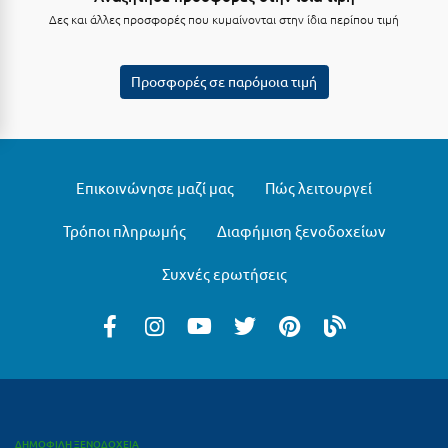
Λευκάδα
Δες και άλλες προσφορές που κυμαίνονται στην ίδια περίπου τιμή
Λήμνος
Λίμνη Πλαστήρα
Προσφορές σε παρόμοια τιμή
Λιτόχωρο
Λουτρά Πόζαρ
Επικοινώνησε μαζί μας
Πώς λειτουργεί
Λουτρά Υπάτης
Τρόποι πληρωμής
Διαφήμιση ξενοδοχείων
Λουτράκι
Λούτσα
Συχνές ερωτήσεις
Μ
Μάνη
Μαραθώνας Αττικής
Μαρώνεια
ΔΗΜΟΦΙΛΗ ΞΕΝΟΔΟΧΕΙΑ