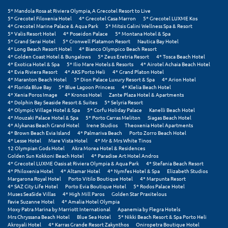
5* Mandola Rosa at Riviera Olympia, A Grecotel Resort to Live
Μεθώνη
5* Grecotel Filoxenia Hotel
4* Grecotel Casa Marron
5* Grecotel LUXME Kos
4* Grecotel Marine Palace & Aqua Park
5* Mitsis Galini Wellness Spa & Resort
Μεσολόγγι
5* Valis Resort Hotel
4* Poseidon Palace
5* Montana Hotel & Spa
5* Grand Serai Hotel
5* Cronwell Platamon Resort
Nautica Bay Hotel
4* Long Beach Resort Hotel
4* Bianco Olympico Beach Resort
Μεσσηνία
4* Golden Coast Hotel & Bungalows
5* Zeus Eretria Resort
4* Tosca Beach Hotel
4* Exotica Hotel & Spa
5* Ilio Mare Hotels & Resorts
4* Airotel Achaia Beach Hotel
Μετέωρα
4* Evia Riviera Resort
4* AKS Porto Heli
4* Grand Platon Hotel
4* Maranton Beach Hotel
5* Dion Palace Luxury Resort & Spa
4* Arion Hotel
4* Florida Blue Bay
5* Blue Lagoon Princess
4* Klelia Beach Hotel
Μέτσοβο
4* Xenia Poros Image
4* Kronos Hotel
Zante Plaza Hotel & Apartments
4* Dolphin Bay Seaside Resort & Suites
5* Selyria Resort
4* Olympic Village Hotel & Spa
5* Corfu Holiday Palace
Kanelli Beach Hotel
Μήλος
4* Mouzaki Palace Hotel & Spa
5* Porto Carras Meliton
Siagas Beach Hotel
4* Alykanas Beach Grand Hotel
Irene Studios
Theoxenia Hotel Apartments
Μονεμβασιά
4* Brown Beach Evia Island
4* Palmariva Beach
Porto Zorro Beach Hotel
4* Lesse Hotel
Mare Vista Hotel
4* Mr & Mrs White Tinos
12 Olympian Gods Hotel
Akra Morea Hotel & Residences
Μουζάκι
Golden Sun Kokkoni Beach Hotel
4* Paradise Art Hotel Andros
4* Grecotel LUXME Oasis at Riviera Olympia & Aqua Park
4* Stefania Beach Resort
Μπαλί Κρήτης
4* Philoxenia Hotel
4* Altamar Hotel
4* Nymfes Hotel & Spa
Elizabeth Studios
Margarona Royal Hotel
Porto Vitilo Boutique Hotel
4* Marpunta Resort
4* SAZ City Life Hotel
Porto Evia Boutique Hotel
5* Rodos Palace Hotel
Μπάνσκο
Muses SeaSide Villas
4* High Mill Paros
Golden Star Praxitelous
Favie Suzanne Hotel
4* Amalia Hotel Olympia
Μπούκα Μεσσηνίας
Moxy Patra Marina by Marriott International
Apanemia by Flegra Hotels
Mrs Chryssana Beach Hotel
Blue Sea Hotel
5* Nikki Beach Resort & Spa Porto Heli
Akroyali Hotel
4* Karras Grande Resort Zakynthos
Oniropetra Boutique Hotel
Μύκονος