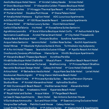
Aeolis Boutique Hotel Naxos
4* Airotel Galaxy Kavala
Sirines Hotel
4* Dioni Boutique Hotel
5* Alexandra Golden Thassos Boutique Hotel
Μυστράς
Above Blue Suites
5* Miraggio Thermal Spa Resort
4* Cezaria Hotel
4* Portaria Hotel
Douskos Port House
4* Diana Palace Hotel
4* Amalia Hotel Meteora
Egilion Hotel
ADG Luxurious Apartments
Μυτιλήνη
Achilles Hill Hotel
4* 100 Rizes Seaside Resort
Leonardos Apartments
4* Diana Hotel
4* Neikos Luxury Suites
Mont Helmos Hotel
Garbis Villas Kefalonia
Iris Hotel
4* Iliovasilema Suites Santorini
Ν
Agroktima Leonidio
4* Siora Vittoria Boutique Hotel Corfu
4* Aelius Hotel & Spa
Semiramis Guesthouse
Airotel Patras Smart Hotel
4* City Hotel Thessaloniki
Paralia Beach Boutique Hotel
Dionysis Studios
Sunshine Apartments
Νάξος
Acqua Vatos Santorini
Saronis Hotel
Golden Rose Suites
Kochili Apartments
Hotel Ntinas
5* Absolute Mykonos Suites & More
Το Μπαλκόνι της Αγόριανης
Νάουσα
4* A For Art Hotel Thassos
Searocks Exclusive Village
4* Apollo Resort Art Hotel
Οικολογικός Ξενώνας «Philothea»
Manos Syros
Minthi Boutique Apartments
4* Alexandra Beach Thassos Spa Resort
Acrothea Perdika
Ναυπακτία
Mirabilia Boutique Hotel Chalkidiki
Ithaca's Poem
Marathon Beach Resort Hotel
Gera's Olive Grove (Elaionas Tis Geras)
Skiathos Living
5* Princess Resort Skiathos
Ναύπλιο
Racconto Boutique Design Hotel
Galaxy Art Hotel
4* Core Hotel Chalkidiki
Artina Hotel
4* Belvedere Aeolis Hotel
Aqua Mare Sea Side Hotel
Loriet Hotel
Koukounari Rooms Agistri
4* King Maron Wellness Beach Hotel
Νέα Μάκρη
Sunny Bay Hotel Crete
4* Princess Kyniska Suites
Bacchus Pension Olympia
Studios River
4* Airotel Alexandros Hotel
Aphrodite Studios
4* Akti Ouranoupoli Beach Resort
Mediterranee Hotel
Alexandra Hotel
Νέα Στύρα Εύβοιας
4* Las Hotel & Spa
Anastassiou Hotel
Kyparissia Beach Hotel
4* Royal Hotel and Suites
Acqua Vatos
5* Parga Beach Resort
Νέοι Πόροι Πιερίας
La Casa Di Napa Apartments
Steni Hotel
San Antonio Summer House
Villa Andreas Ammoudia
Sun and Moon Villas
4* Essence Living Exclusive Hotel
Vergina Star Lefkada
Petritis Guest House
Galaxy Hotel Ios
Ξ
Greek Pride Themelis Studios
4* Pi Athens Suites
4* Alamis Hotel & Apartments