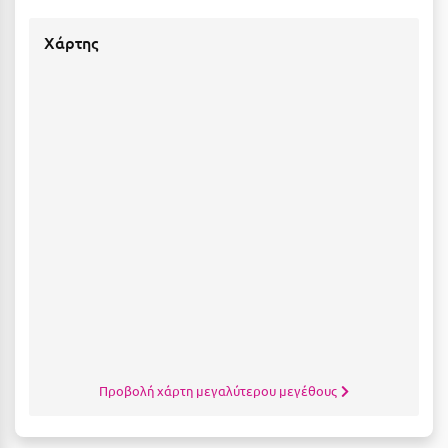
Κοζάνη
Χάρτης
Κοκκώνι Κορινθίας
Κομοτηνή
Κόνιτσα
Κόρινθος
Κορώνη
Κουρούτα Ηλείας
Κουφονήσια
Κρήτη
Κρουαζιέρες
Κύθηρα
Προβολή χάρτη μεγαλύτερου μεγέθους
Κυλλήνη