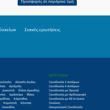
Προσφορές σε παρόμοια τιμή
δοχείων
Συχνές ερωτήσεις
ΔΕΙΤΕ ΕΠΙΣΗΣ
ρούπολη
Αλισσός Αχαΐας
Ξενοδοχεία 5 Αστέρων
ίτσα
Αρτέμιδα
Ξενοδοχεία 4 Αστέρων
Διακοπτό
Ελάτη Αρκαδίας
Ξενοδοχεία με Πρωινό
νίκη
Ιεράπετρα
Ιθάκη
Ξενοδοχεία με Ημιδιατροφή
αρδίτσα
Κάρπαθος
Ξενοδοχεία με All Inclusive
Κομοτηνή
Κόνιτσα
Ξενώνες
Λαγκάδια
Οικογενειακά Ξενοδοχεία