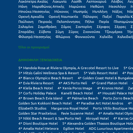
Λακόπετρα Αχαΐας
Λακωνία
Λασίθι
Λεπτοκαρυά
Λέσβος
Λε
Μάνη
Μαραθώνας Αττικής
Μαρώνεια
Μεθώνη
Μεσολόγγι
Μ
Μπούκα Μεσσηνίας
Μύκονος
Μυστράς
Μυτιλήνη
Νάξος
Νά
Ορεινή Αρκαδία
Ορεινή Ναυπακτία
Πάλαιρος
Παξοί
Παραλία Κ
Παύλιανη
Πειραιάς
Πελοπόννησος
Πήλιο
Πιερία
Πλαταμώνα
Σαλαμίνα
Σαμοθράκη
Σάμος
Σαντορίνη
Σέριφος
Σέρρες
Σ
Σποράδες
Σύβοτα
Σύμη
Σύρος
Σχοινούσα
Τζουμέρκα
Τήν
Φιλιατρά Μεσσηνίας
Φλώρινα
Φοινικούντα
Χαλκίδα
Χαλκιδική
Όλοι οι προορισμοί
ΔΗΜΟΦΙΛΗ ΞΕΝΟΔΟΧΕΙΑ
5* Mandola Rosa at Riviera Olympia, A Grecotel Resort to Live
5* Gr
5* Mitsis Galini Wellness Spa & Resort
5* Valis Resort Hotel
4* Pos
4* Bianco Olympico Beach Resort
4* Golden Coast Hotel & Bungalo
4* Evia Riviera Resort
4* AKS Porto Heli
4* Grand Platon Hotel
4* Klelia Beach Hotel
4* Xenia Poros Image
4* Kronos Hotel
Za
5* Corfu Holiday Palace
Kanelli Beach Hotel
4* Mouzaki Palace Ho
4* Brown Beach Evia Island
4* Palmariva Beach
Porto Zorro Beach
Golden Sun Kokkoni Beach Hotel
4* Paradise Art Hotel Andros
4*
Elizabeth Studios
Margarona Royal Hotel
Porto Vitilo Boutique Ho
Golden Star Praxitelous
Favie Suzanne Hotel
4* Amalia Hotel Olym
5* Nikki Beach Resort & Spa Porto Heli
Akroyali Hotel
4* Karras G
4* Dioni Boutique Hotel
5* Alexandra Golden Thassos Boutique Hot
4* Amalia Hotel Meteora
Egilion Hotel
ADG Luxurious Apartments