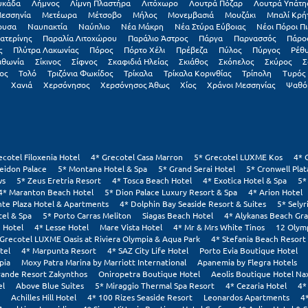
υκάδα
Λήμνος
Λίμνη Πλαστήρα
Λιτόχωρο
Λουτρά Πόζαρ
Λουτρά Υπάτη
εσσηνία
Μετέωρα
Μέτσοβο
Μήλος
Μονεμβασιά
Μουζάκι
Μπαλί Κρή
ουσα
Ναυπακτία
Ναύπλιο
Νέα Μάκρη
Νέα Στύρα Εύβοιας
Νέοι Πόροι Πι
ατερίνης
Παραλία Λιτοχώρου
Παράλιο Άστρος
Πάργα
Παρνασσός
Πάρο
ς
Πλύτρα Λακωνίας
Πόρος
Πόρτο Χέλι
Πρέβεζα
Πύλος
Πύργος
Ρέθ
ιθωνία
Σίκινος
Σίφνος
Σκαφιδιά Ηλείας
Σκιάθος
Σκόπελος
Σκύρος
Σ
ος
Τολό
Τριζόνια Φωκίδος
Τρίκαλα
Τρίκαλα Κορινθίας
Τρίπολη
Τυρός
Χανιά
Χερσόνησος
Χερσόνησος Άθως
Χίος
Χράνοι Μεσσηνίας
Ψαθό
ecotel Filoxenia Hotel
4* Grecotel Casa Marron
5* Grecotel LUXME Kos
4* 
eidon Palace
5* Montana Hotel & Spa
5* Grand Serai Hotel
5* Cronwell Pla
ws
5* Zeus Eretria Resort
4* Tosca Beach Hotel
4* Exotica Hotel & Spa
5*
4* Maranton Beach Hotel
5* Dion Palace Luxury Resort & Spa
4* Arion Hotel
nte Plaza Hotel & Apartments
4* Dolphin Bay Seaside Resort & Suites
5* Selyr
tel & Spa
5* Porto Carras Meliton
Siagas Beach Hotel
4* Alykanas Beach Gr
 Hotel
4* Lesse Hotel
Mare Vista Hotel
4* Mr & Mrs White Tinos
12 Olym
 Grecotel LUXME Oasis at Riviera Olympia & Aqua Park
4* Stefania Beach Resort
tel
4* Marpunta Resort
4* SAZ City Life Hotel
Porto Evia Boutique Hotel
pia
Moxy Patra Marina by Marriott International
Apanemia by Flegra Hotels
rande Resort Zakynthos
Oniropetra Boutique Hotel
Aeolis Boutique Hotel Na
el
Above Blue Suites
5* Miraggio Thermal Spa Resort
4* Cezaria Hotel
4*
Achilles Hill Hotel
4* 100 Rizes Seaside Resort
Leonardos Apartments
4