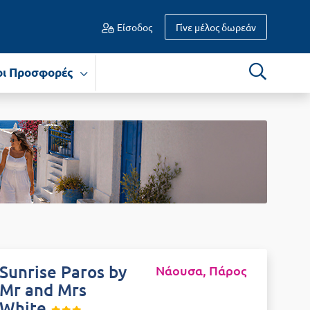
Είσοδος
Γίνε μέλος δωρεάν
οι Προσφορές
Sunrise Paros by
Νάουσα, Πάρος
Mr and Mrs
White