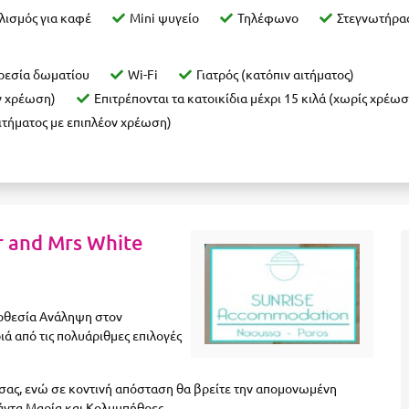
λισμός για καφέ
Mini ψυγείο
Τηλέφωνο
Στεγνωτήρα
ρεσία δωματίου
Wi-Fi
Γιατρός (κατόπιν αιτήματος)
ν χρέωση)
Επιτρέπονται τα κατοικίδια μέχρι 15 κιλά (χωρίς χρέωσ
ιτήματος με επιπλέον χρέωση)
r and Mrs White
ποθεσία Ανάληψη στον
ιά από τις πολυάριθμες επιλογές
ουσας, ενώ σε κοντινή απόσταση θα βρείτε την απομονωμένη
άντα Μαρία και Κολυμπήθρες.