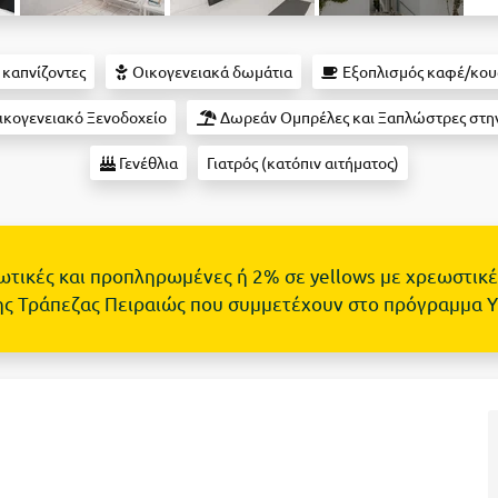
 καπνίζοντες
Οικογενειακά δωμάτια
Εξοπλισμός καφέ/κου
κογενειακό Ξενοδοχείο
Δωρεάν Ομπρέλες και Ξαπλώστρες στην
Γενέθλια
Γιατρός (κατόπιν αιτήματος)
τωτικές και προπληρωμένες ή 2% σε yellows με χρεωστικέ
ης Τράπεζας Πειραιώς που συμμετέχουν στο πρόγραμμα 