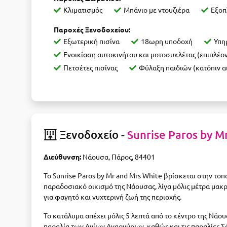
Κλιματισμός
Μπάνιο με ντουζιέρα
Εξοπ
Παροχές Ξενοδοχείου:
Εξωτερική πισίνα
18ωρη υποδοχή
Υπη
Ενοικίαση αυτοκινήτου και μοτοσυκλέτας (επιπλέο
Πετσέτες πισίνας
Φύλαξη παιδιών (κατόπιν α
Ξενοδοχείο -
Sunrise Paros by M
Διεύθυνση:
Νάουσα, Πάρος, 84401
Το Sunrise Paros by Mr and Mrs White βρίσκεται στην το
παραδοσιακό οικισμό της Νάουσας, λίγα μόλις μέτρα μακρ
για φαγητό και νυχτερινή ζωή της περιοχής.
Το κατάλυμα απέχει μόλις 5 λεπτά από το κέντρο της Νά
παραλία των Αγίων Αναργύρων, καθώς και τις παραλίες Σ