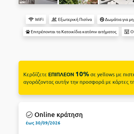
WiFi
Εξωτερική Πισίνα
Δωμάτια για μη
Επιτρέπονται τα Κατοικίδια κατόπιν αιτήματος
Οι
10%
Κερδίζετε
σε yellows με πισ
ΕΠΙΠΛΕΟΝ
αγοράζοντας αυτήν την προσφορά με κάρτες τ
Online κράτηση
έως 30/09/2026