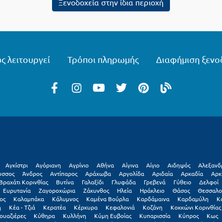
Ξενοδοχεία στην ίδια περιοχή
ς λειτουργεί
Τρόποι πληρωμής
Διαφήμιση ξενο
Αγκίστρι
Αγόριανη
Αγρίνιο
Αθήνα
Αίγινα
Αίγιο
Αιδηψός
Αλεξανδ
υσσος
Άνδρος
Αντίπαρος
Αράχωβα
Αργολίδα
Αριδαία
Αρκαδία
Αρκ
Βραχάτι Κορινθίας
Βυτίνα
Γαλαξiδι
Γλυφάδα
Γρεβενά
Γύθειο
Δελφοί
Ευρυτανία
Ζαγοροχώρια
Ζάκυνθος
Ηλεία
Ηράκλειο
Θάσος
Θεσσαλο
ος
Καλαμπάκα
Κάλυμνος
Καμένα Βούρλα
Καρδάμαινα
Καρδαμύλη
Κ
η
Κέα - Τζιά
Κερατέα
Κέρκυρα
Κεφαλονιά
Κοζάνη
Κοκκώνι Κορινθίας
ουαζιέρες
Κύθηρα
Κυλλήνη
Κύμη Ευβοίας
Κυπαρισσία
Κύπρος
Κως