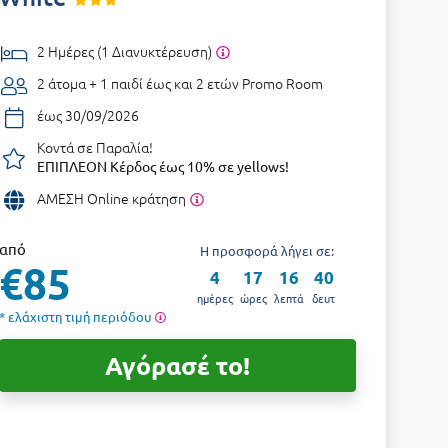
2 Ημέρες (1 Διανυκτέρευση)
2 άτομα + 1 παιδί έως και 2 ετών
Promo Room
έως 30/09/2026
Κοντά σε Παραλία!
ΕΠΙΠΛΕΟΝ Κέρδος έως 10% σε yellows!
ΑΜΕΣΗ Online κράτηση
από
Η προσφορά λήγει σε:
€85
4
17
16
39
ημέρες
ώρες
λεπτά
δευτ
* ελάχιστη τιμή περιόδου
Αγόρασέ το!