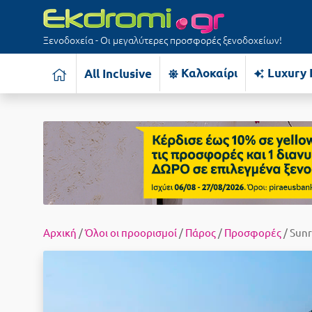
Ξενοδοχεία - Οι μεγαλύτερες προσφορές ξενοδοχείων!
Καλοκαίρι
Luxury 
All Inclusive
Αρχική
/
Όλοι οι προορισμοί
/
Πάρος
/
Προσφορές
/ Sunr