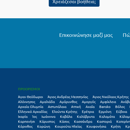
Χρειάζεσαι βοήθεια;
Επικοινώνησε μαζί μας
Πώ
ΠΡΟΟΡΙΣΜΟΙ
Άγιοι Θεόδωροι
Άγιος Ανδρέας Μεσσηνίας
Άγιος Νικόλαος Κρήτης
Αλόννησος
Αμαλιάδα
Αμάρυνθος
Αμοργός
Αμφίκλεια
Ανάβ
Αρχαία Ολυμπία
Αστυπάλαια
Αττική
Αχαΐα
Βansko
Βόλος
Ελληνικό Αρκαδίας
Ελούντα Κρήτης
Ερέτρια
Ερμιόνη
Εύβοια
Ικαρία
Ίος
Ιωάννινα
Καβάλα
Καλάβρυτα
Καλαμάτα
Κάλαμ
Καρπενήσι
Κάρυστος
Κάσος
Κασσάνδρα
Καστοριά
Κατερίν
Κόρινθος
Κορώνη
Κουρούτα Ηλείας
Κουφονήσια
Κρήτη
Κρ