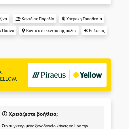
ζίνα
Κοντά σε Παραλία
Υπέροχη Τοποθεσία
 Πισίνα
Κοντά στο κέντρο της πόλης
Επέτειος
ς,
YELLOW.
Χρειάζεστε βοήθεια;
Στο συγκεκριμένο ξενοδοχείο κάνεις on line την