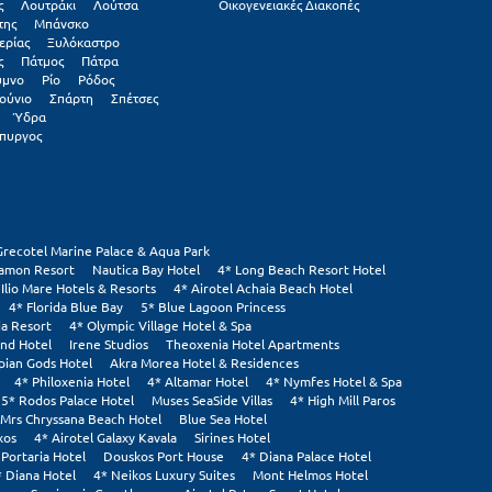
ς
Λουτράκι
Λούτσα
Οικογενειακές Διακοπές
της
Μπάνσκο
ερίας
Ξυλόκαστρο
ς
Πάτμος
Πάτρα
υμνο
Ρίο
Ρόδος
ούνιο
Σπάρτη
Σπέτσες
Ύδρα
πυργος
Grecotel Marine Palace & Aqua Park
tamon Resort
Nautica Bay Hotel
4* Long Beach Resort Hotel
 Ilio Mare Hotels & Resorts
4* Airotel Achaia Beach Hotel
4* Florida Blue Bay
5* Blue Lagoon Princess
ia Resort
4* Olympic Village Hotel & Spa
and Hotel
Irene Studios
Theoxenia Hotel Apartments
pian Gods Hotel
Akra Morea Hotel & Residences
4* Philoxenia Hotel
4* Altamar Hotel
4* Nymfes Hotel & Spa
5* Rodos Palace Hotel
Muses SeaSide Villas
4* High Mill Paros
Mrs Chryssana Beach Hotel
Blue Sea Hotel
xos
4* Airotel Galaxy Kavala
Sirines Hotel
 Portaria Hotel
Douskos Port House
4* Diana Palace Hotel
* Diana Hotel
4* Neikos Luxury Suites
Mont Helmos Hotel