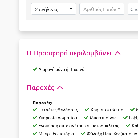
2 ενήλικες
Αριθμός Παιδιών...
Η Προσφορά περιλαμβάνει
Διαμονή μόνο ή Πρωινό
Παροχές
Παροχές:
Πετσέτες Θαλάσσης
Χρηματοκιβώτιο
Υπηρεσία Δωματίου
Μπαρ πισίνας
Lob
Ενοικίαση αυτοκινήτου και μοτοσυκλέτας
Κα
Μπαρ - Εστιατόριο
Φύλαξη Παιδιών (κατόπιν 