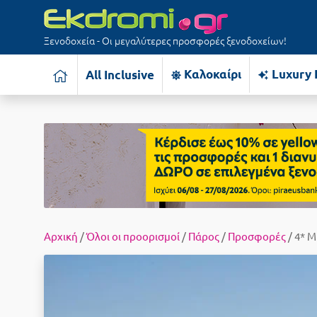
Ξενοδοχεία - Οι μεγαλύτερες προσφορές ξενοδοχείων!
Καλοκαίρι
Luxury 
All Inclusive
Αρχική
/
Όλοι οι προορισμοί
/
Πάρος
/
Προσφορές
/ 4* M