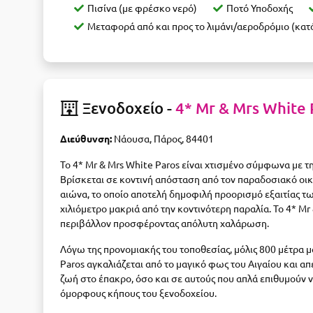
Πισίνα (με φρέσκο νερό)
Ποτό Υποδοχής
Μεταφορά από και προς το λιμάνι/αεροδρόμιο (κατό
Ξενοδοχείο -
4* Mr & Mrs White 
Διεύθυνση:
Νάουσα, Πάρος, 84401
Το 4* Mr & Mrs White Paros είναι χτισμένο σύμφωνα με τ
Βρίσκεται σε κοντινή απόσταση από τον παραδοσιακό οικι
αιώνα, το οποίο αποτελή δημοφιλή προορισμό εξαιτίας τ
χιλιόμετρο μακριά από την κοντινότερη παραλία. Το 4* Mr
περιβάλλον προσφέροντας απόλυτη χαλάρωση.
Λόγω της προνομιακής του τοποθεσίας, μόλις 800 μέτρα μ
Paros αγκαλιάζεται από το μαγικό φως του Αιγαίου και α
ζωή στο έπακρο, όσο και σε αυτούς που απλά επιθυμούν ν
όμορφους κήπους του ξενοδοχείου.