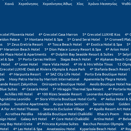
Χανιά
Χερσόνησος
Χερσόνησος Άθως
Χίος
Χράνοι Μεσσηνίας
Ψαθό
ecotel Filoxenia Hotel
4* Grecotel Casa Marron
5* Grecotel LUXME Kos
4* 
eidon Palace
5* Montana Hotel & Spa
5* Grand Serai Hotel
5* Cronwell Pla
ws
5* Zeus Eretria Resort
4* Tosca Beach Hotel
4* Exotica Hotel & Spa
5*
4* Maranton Beach Hotel
5* Dion Palace Luxury Resort & Spa
4* Arion Hotel
nte Plaza Hotel & Apartments
4* Dolphin Bay Seaside Resort & Suites
5* Selyr
tel & Spa
5* Porto Carras Meliton
Siagas Beach Hotel
4* Alykanas Beach Gr
 Hotel
4* Lesse Hotel
Mare Vista Hotel
4* Mr & Mrs White Tinos
12 Olym
 Grecotel LUXME Oasis at Riviera Olympia & Aqua Park
4* Stefania Beach Resort
tel
4* Marpunta Resort
4* SAZ City Life Hotel
Porto Evia Boutique Hotel
pia
Moxy Patra Marina by Marriott International
Apanemia by Flegra Hotels
rande Resort Zakynthos
Oniropetra Boutique Hotel
Aeolis Boutique Hotel Na
Blue Suites
4* Cezaria Hotel
5* Miraggio Thermal Spa Resort
4* Portaria Ho
Achilles Hill Hotel
4* 100 Rizes Seaside Resort
Leonardos Apartments
4
Agroktima Leonidio
4* Siora Vittoria Boutique Hotel Corfu
4* Aelius Hotel & 
tudios
Sunshine Apartments
Acqua Vatos Santorini
Saronis Hotel
Golden 
 A For Art Hotel Thassos
Searocks Exclusive Village
4* Apollo Resort Art Hote
t
Acrothea Perdika
Mirabilia Boutique Hotel Chalkidiki
Ithaca's Poem
Mara
sign Hotel
Galaxy Art Hotel
4* Core Hotel Chalkidiki
Artina Hotel
4* Belv
nny Bay Hotel Crete
4* Princess Kyniska Suites
Bacchus Pension Olympia
S
Hotel
4* Las Hotel & Spa
Anastassiou Hotel
Kyparissia Beach Hotel
4* Roy