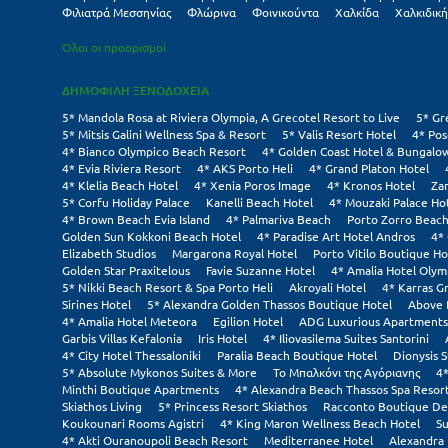
Φιλιατρά Μεσσηνίας
Φλώρινα
Φοινικούντα
Χαλκίδα
Χαλκιδική
Όλοι οι προορισμοί
ΔΗΜΟΦΙΛΗ ΞΕΝΟΔΟΧΕΙΑ
5* Mandola Rosa at Riviera Olympia, A Grecotel Resort to Live
5* Gr
5* Mitsis Galini Wellness Spa & Resort
5* Valis Resort Hotel
4* Pos
4* Bianco Olympico Beach Resort
4* Golden Coast Hotel & Bungalo
4* Evia Riviera Resort
4* AKS Porto Heli
4* Grand Platon Hotel
4* Klelia Beach Hotel
4* Xenia Poros Image
4* Kronos Hotel
Za
5* Corfu Holiday Palace
Kanelli Beach Hotel
4* Mouzaki Palace Ho
4* Brown Beach Evia Island
4* Palmariva Beach
Porto Zorro Beach
Golden Sun Kokkoni Beach Hotel
4* Paradise Art Hotel Andros
4*
Elizabeth Studios
Margarona Royal Hotel
Porto Vitilo Boutique Ho
Golden Star Praxitelous
Favie Suzanne Hotel
4* Amalia Hotel Olym
5* Nikki Beach Resort & Spa Porto Heli
Akroyali Hotel
4* Karras G
Sirines Hotel
5* Alexandra Golden Thassos Boutique Hotel
Above 
4* Amalia Hotel Meteora
Egilion Hotel
ADG Luxurious Apartments
Garbis Villas Kefalonia
Iris Hotel
4* Iliovasilema Suites Santorini
4* City Hotel Thessaloniki
Paralia Beach Boutique Hotel
Dionysis S
5* Absolute Mykonos Suites & More
Το Μπαλκόνι της Αγόριανης
4*
Minthi Boutique Apartments
4* Alexandra Beach Thassos Spa Resor
Skiathos Living
5* Princess Resort Skiathos
Racconto Boutique De
Koukounari Rooms Agistri
4* King Maron Wellness Beach Hotel
Su
4* Akti Ouranoupoli Beach Resort
Mediterranee Hotel
Alexandra 