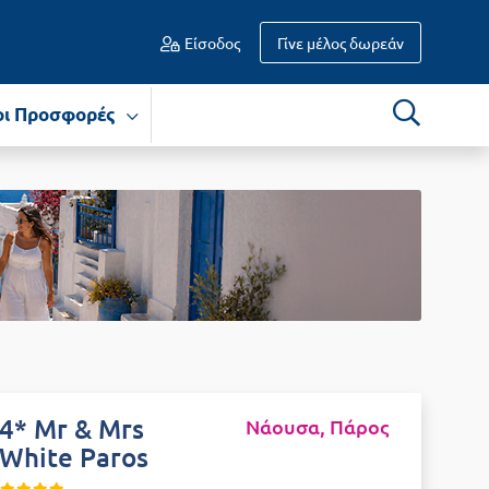
Είσοδος
Γίνε μέλος δωρεάν
οι Προσφορές
4* Mr & Mrs
Νάουσα, Πάρος
White Paros