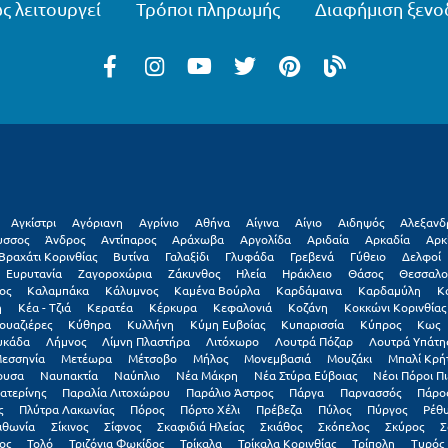
ς λειτουργεί
Τρόποι πληρωμής
Διαφήμιση ξενο
Αγκίστρι
Αγόριανη
Αγρίνιο
Αθήνα
Αίγινα
Αίγιο
Αιδηψός
Αλεξανδ
υσσος
Άνδρος
Αντίπαρος
Αράχωβα
Αργολίδα
Αριδαία
Αρκαδία
Αρκ
Βραχάτι Κορινθίας
Βυτίνα
Γαλαξiδι
Γλυφάδα
Γρεβενά
Γύθειο
Δελφοί
Ευρυτανία
Ζαγοροχώρια
Ζάκυνθος
Ηλεία
Ηράκλειο
Θάσος
Θεσσαλο
ος
Καλαμπάκα
Κάλυμνος
Καμένα Βούρλα
Καρδάμαινα
Καρδαμύλη
Κ
η
Κέα - Τζιά
Κερατέα
Κέρκυρα
Κεφαλονιά
Κοζάνη
Κοκκώνι Κορινθίας
ουαζιέρες
Κύθηρα
Κυλλήνη
Κύμη Ευβοίας
Κυπαρισσία
Κύπρος
Κως
υκάδα
Λήμνος
Λίμνη Πλαστήρα
Λιτόχωρο
Λουτρά Πόζαρ
Λουτρά Υπάτη
εσσηνία
Μετέωρα
Μέτσοβο
Μήλος
Μονεμβασιά
Μουζάκι
Μπαλί Κρή
ουσα
Ναυπακτία
Ναύπλιο
Νέα Μάκρη
Νέα Στύρα Εύβοιας
Νέοι Πόροι Πι
ατερίνης
Παραλία Λιτοχώρου
Παράλιο Άστρος
Πάργα
Παρνασσός
Πάρο
ς
Πλύτρα Λακωνίας
Πόρος
Πόρτο Χέλι
Πρέβεζα
Πύλος
Πύργος
Ρέθ
ιθωνία
Σίκινος
Σίφνος
Σκαφιδιά Ηλείας
Σκιάθος
Σκόπελος
Σκύρος
Σ
ος
Τολό
Τριζόνια Φωκίδος
Τρίκαλα
Τρίκαλα Κορινθίας
Τρίπολη
Τυρός