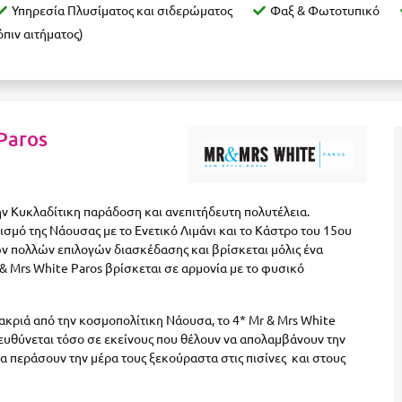
Υπηρεσία Πλυσίματος και σιδερώματος
Φαξ & Φωτοτυπικό
πιν αιτήματος)
Paros
ην Κυκλαδίτικη παράδοση και ανεπιτήδευτη πολυτέλεια.
σμό της Νάουσας με το Eνετικό Λιμάνι και το Κάστρο του 15ου
ων πολλών επιλογών διασκέδασης και βρίσκεται μόλις ένα
 & Mrs White Paros βρίσκεται σε αρμονία με το φυσικό
ακριά από την κοσμοπολίτικη Νάουσα, το 4* Mr & Mrs White
πευθύνεται τόσο σε εκείνους που θέλουν να απολαμβάνουν την
α περάσουν την μέρα τους ξεκούραστα στις πισίνες και στους