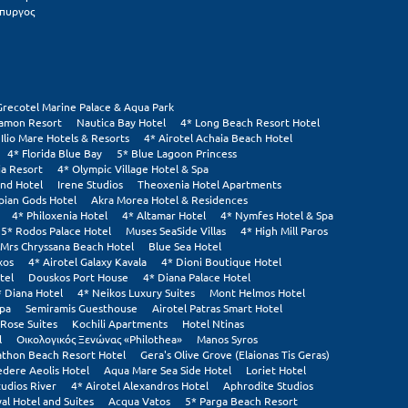
πυργος
Grecotel Marine Palace & Aqua Park
tamon Resort
Nautica Bay Hotel
4* Long Beach Resort Hotel
 Ilio Mare Hotels & Resorts
4* Airotel Achaia Beach Hotel
4* Florida Blue Bay
5* Blue Lagoon Princess
ia Resort
4* Olympic Village Hotel & Spa
and Hotel
Irene Studios
Theoxenia Hotel Apartments
pian Gods Hotel
Akra Morea Hotel & Residences
4* Philoxenia Hotel
4* Altamar Hotel
4* Nymfes Hotel & Spa
5* Rodos Palace Hotel
Muses SeaSide Villas
4* High Mill Paros
Mrs Chryssana Beach Hotel
Blue Sea Hotel
xos
4* Airotel Galaxy Kavala
4* Dioni Boutique Hotel
tel
Douskos Port House
4* Diana Palace Hotel
* Diana Hotel
4* Neikos Luxury Suites
Mont Helmos Hotel
Spa
Semiramis Guesthouse
Airotel Patras Smart Hotel
Rose Suites
Kochili Apartments
Hotel Ntinas
l
Οικολογικός Ξενώνας «Philothea»
Manos Syros
thon Beach Resort Hotel
Gera's Olive Grove (Elaionas Tis Geras)
edere Aeolis Hotel
Aqua Mare Sea Side Hotel
Loriet Hotel
tudios River
4* Airotel Alexandros Hotel
Aphrodite Studios
al Hotel and Suites
Acqua Vatos
5* Parga Beach Resort