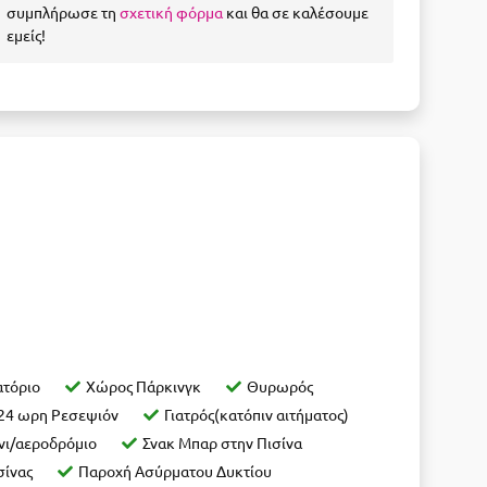
συμπλήρωσε τη
σχετική φόρμα
και θα σε καλέσουμε
εμείς!
ατόριο
Χώρος Πάρκινγκ
Θυρωρός
24 ωρη Ρεσεψιόν
Γιατρός(κατόπιν αιτήματος)
νι/αεροδρόμιο
Σνακ Μπαρ στην Πισίνα
σίνας
Παροχή Ασύρματου Δυκτίου