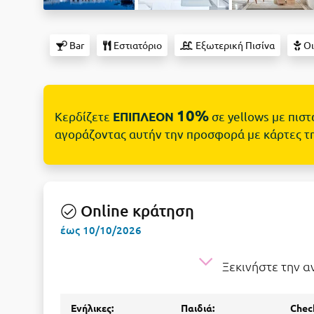
Bar
Εστιατόριο
Εξωτερική Πισίνα
Οι
10%
Κερδίζετε
σε yellows με πισ
ΕΠΙΠΛΕΟΝ
αγοράζοντας αυτήν την προσφορά με κάρτες τ
Online κράτηση
έως 10/10/2026
Ξεκινήστε την 
Ενήλικες:
Παιδιά:
Check