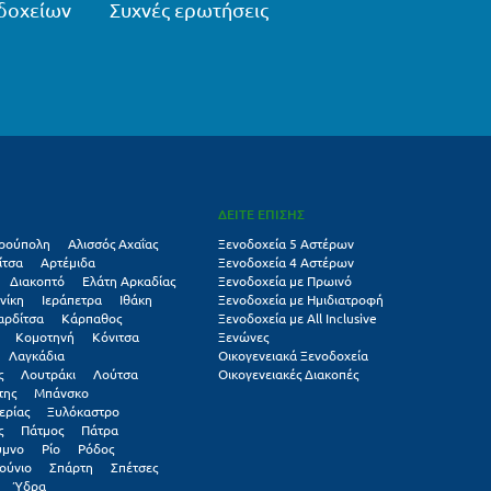
δοχείων
Συχνές ερωτήσεις
ΔΕΙΤΕ ΕΠΙΣΗΣ
ρούπολη
Αλισσός Αχαΐας
Ξενοδοχεία 5 Αστέρων
ίτσα
Αρτέμιδα
Ξενοδοχεία 4 Αστέρων
Διακοπτό
Ελάτη Αρκαδίας
Ξενοδοχεία με Πρωινό
νίκη
Ιεράπετρα
Ιθάκη
Ξενοδοχεία με Ημιδιατροφή
αρδίτσα
Κάρπαθος
Ξενοδοχεία με All Inclusive
Κομοτηνή
Κόνιτσα
Ξενώνες
Λαγκάδια
Οικογενειακά Ξενοδοχεία
ς
Λουτράκι
Λούτσα
Οικογενειακές Διακοπές
της
Μπάνσκο
ερίας
Ξυλόκαστρο
ς
Πάτμος
Πάτρα
υμνο
Ρίο
Ρόδος
ούνιο
Σπάρτη
Σπέτσες
Ύδρα