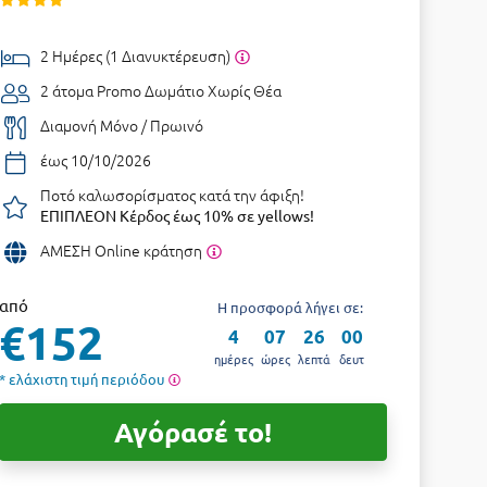
2 Ημέρες (1 Διανυκτέρευση)
2 άτομα
Promo Δωμάτιο Χωρίς Θέα
Διαμονή Μόνο / Πρωινό
έως 10/10/2026
Ποτό καλωσορίσματος κατά την άφιξη!
ΕΠΙΠΛΕΟΝ Κέρδος έως 10% σε yellows!
ΑΜΕΣΗ Online κράτηση
από
Η προσφορά λήγει σε:
€152
4
07
25
59
ημέρες
ώρες
λεπτά
δευτ
* ελάχιστη τιμή περιόδου
Αγόρασέ το!