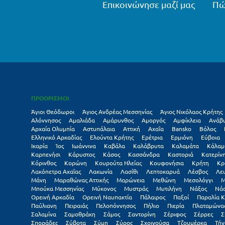
Επικοινώνησε μαζί μας
Πώ
ΠΡΟΟΡΙΣΜΟΙ
Άγιοι Θεόδωροι
Άγιος Ανδρέας Μεσσηνίας
Άγιος Νικόλαος Κρήτης
Αλόννησος
Αμαλιάδα
Αμάρυνθος
Αμοργός
Αμφίκλεια
Ανάβ
Αρχαία Ολυμπία
Αστυπάλαια
Αττική
Αχαΐα
Βansko
Βόλος
Ελληνικό Αρκαδίας
Ελούντα Κρήτης
Ερέτρια
Ερμιόνη
Εύβοια
Ικαρία
Ίος
Ιωάννινα
Καβάλα
Καλάβρυτα
Καλαμάτα
Κάλαμ
Καρπενήσι
Κάρυστος
Κάσος
Κασσάνδρα
Καστοριά
Κατερίν
Κόρινθος
Κορώνη
Κουρούτα Ηλείας
Κουφονήσια
Κρήτη
Κρ
Λακόπετρα Αχαΐας
Λακωνία
Λασίθι
Λεπτοκαρυά
Λέσβος
Λε
Μάνη
Μαραθώνας Αττικής
Μαρώνεια
Μεθώνη
Μεσολόγγι
Μ
Μπούκα Μεσσηνίας
Μύκονος
Μυστράς
Μυτιλήνη
Νάξος
Νά
Ορεινή Αρκαδία
Ορεινή Ναυπακτία
Πάλαιρος
Παξοί
Παραλία Κ
Παύλιανη
Πειραιάς
Πελοπόννησος
Πήλιο
Πιερία
Πλαταμώνα
Σαλαμίνα
Σαμοθράκη
Σάμος
Σαντορίνη
Σέριφος
Σέρρες
Σ
Σποράδες
Σύβοτα
Σύμη
Σύρος
Σχοινούσα
Τζουμέρκα
Τήν