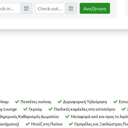
Μπαρ
Πετσέτες πισίνας
Δορυφορική Τηλεόραση
Εστι
by Lounge
Γκρούμ
Παιδικές καρέκλες στο εστιατόριο
θημερινός Καθαρισμός Δωματίου
Μεταφορά από και προς το λιμά
αιτήματος)
Ντούζ στη Πισίνα
Ομπρέλες και Ξαπλώστρες Πι