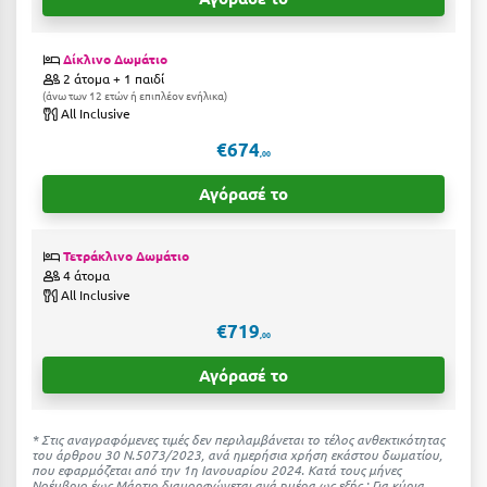
Ιωάννινα
Δίκλινο Δωμάτιο
Κ
2 άτομα + 1 παιδί
άνω των 12 ετών ή επιπλέον ενήλικα
All Inclusive
Καβάλα
€674
Καλάβρυτα
,00
Αγόρασέ το
Καλαμάτα
Κάλαμος
Τετράκλινο Δωμάτιο
4 άτομα
Καλαμπάκα
All Inclusive
Κάλυμνος
€719
,00
Καμένα Βούρλα
Αγόρασέ το
Καρδάμαινα
* Στις αναγραφόμενες τιμές δεν περιλαμβάνεται το τέλος ανθεκτικότητας
Καρδαμύλη
του άρθρου 30 Ν.5073/2023, ανά ημερήσια χρήση εκάστου δωματίου,
που εφαρμόζεται από την 1η Ιανουαρίου 2024. Κατά τους μήνες
Νοέμβριο έως Μάρτιο διαμορφώνεται ανά ημέρα ως εξής : Για κύρια