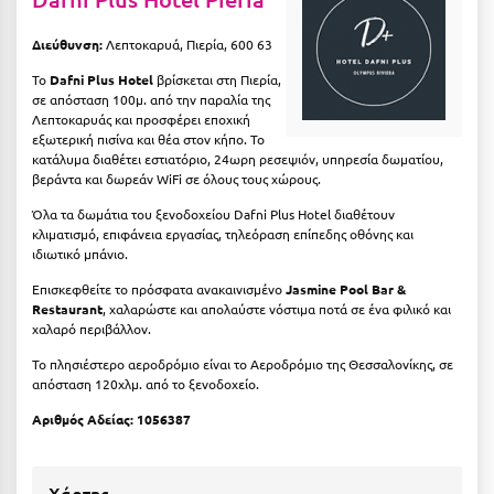
Μυστράς
Διεύθυνση:
Λεπτοκαρυά, Πιερία, 600 63
Μυτιλήνη
Το
Dafni Plus
Hotel
βρίσκεται στη Πιερία,
σε απόσταση 100μ. από την παραλία της
Λεπτοκαρυάς και προσφέρει εποχική
Ν
εξωτερική πισίνα και θέα στον κήπο. Το
κατάλυμα διαθέτει εστιατόριο, 24ωρη ρεσεψιόν, υπηρεσία δωματίου,
βεράντα και δωρεάν WiFi σε όλους τους χώρους.
Νάξος
Όλα τα δωμάτια του ξενοδοχείου Dafni Plus Hotel διαθέτουν
Νάουσα
κλιματισμό, επιφάνεια εργασίας, τηλεόραση επίπεδης οθόνης και
ιδιωτικό μπάνιο.
Ναυπακτία
Επισκεφθείτε το πρόσφατα ανακαινισμένο
Jasmine Pool Bar &
Ναύπλιο
Restaurant
, χαλαρώστε και απολαύστε νόστιμα ποτά σε ένα φιλικό και
χαλαρό περιβάλλον.
Νέα Μάκρη
Το πλησιέστερο αεροδρόμιο είναι το Αεροδρόμιο της Θεσσαλονίκης, σε
απόσταση 120χλμ. από το ξενοδοχείο.
Νέα Στύρα Εύβοιας
Αριθμός Αδείας: 1056387
Νέοι Πόροι Πιερίας
Ξ
Χάρτης