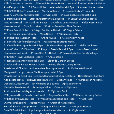
Τολό
Villa Orama Apartments
Athens 4 Boutique Hotel
Anais Collection Hotels & Suites
Ano Kampos Hotel
31 Doors Hotel
Alexakis Hotel & Spa
Summer House Louisa
Τριζόνια Φωκίδος
5* LAZART Hotel Thessaloniki
Verde Al Mare
Acropolis Suites Troulanda
Casa 77 Zante by Karras Hotels
Gefyri Hotel
5* Cayo Exclusive Resort & Spa
5* Porto Kea Suites
Stratos Apartments & Studios
4* SanSal Boutique Hotel
Τρίκαλα
New York Hotel
4* Achillion Palace
5* Athina Luxury Suites
Polos Hotel Paros
Hermes Hotel
Gizis Exclusive
5* Mitsis Selection Blue Domes
Τρίκαλα Κορινθίας
5* Plaza Resort Hotel
4* Argo Boutique Hotel
4* Flegra Palace
4* Thermesea Luxury Lodge
Villa Nefeli
5* Koukoumi Hotel
5* Mitsis Ramira Beach Hotel
Artina Nuovo
5* Mykonos Princess
Τρίπολη
5* Sentido Apollo Palace Corfu
Paraskevas Boutique Hotel
5* Castello Boutique Resort & Spa
4* Harma Boutique Hotel
Makis Inn Resort
Anasa Corfu
Eri Studios
5* Almyros Beach Resort & Spa
Naxos Beach Hotel
Τυρός
Hippocampus Hotel
4* Kos Aktis Art Hotel
4* Canvas by Mitsis Family Village
5* Kresten Royal Euphoria Resort
4* Aplai Dome
4* Rocabella Santorini Hotel & SPA
Elounda Garden Suites
Υ
5* Alexandros Palace Hotel & Suites
Living Theros Luxury Suites
Alexis Hotel Chania
4* Lena Mare Boutique Hotel
4* Civitel Akali Hotel
Mariya Art Living
Aqua Blu Boutique Hotel & Spa
Ύδρα
5* Asterion Suites & Spa - Designed for adults by Louis Hotels
Hotel Kontes Comfort
Aqua Mare Hotel
Dionysos Hotel Agistri
Villea Village
4* Strada Marina Hotel
Douskos Guest House
En Plo Boutique Suites
Apikia Santorini
Φ
Molfetta Beach Hotel
Penelope Villas
Colours of Mykonos
Andromaches Holiday Apartments
5* Mykonos Soul
5* Mykonos Dove Beachfront Hotel
Aegean Sea Villas
4* White Harmony Suites
Φιλιατρά Μεσσηνίας
4* Lithos by Spyros & Flora
5* Varos Village Boutique Hotel
4* Art Hotel
Olympic Palladium
Melissi Villas
4* Astir of Naxos Hotel
Φλώρινα
Petradi Beach Lounge Hotel
5* Eagles Palace Hotel
4* Aegean Houses
Casa Di Fiori Suites
Ippokampos Apartments Naxos
4* Vigla Hotel
Halepa Hotel Chania
Iniohos Hotel Zakynthos