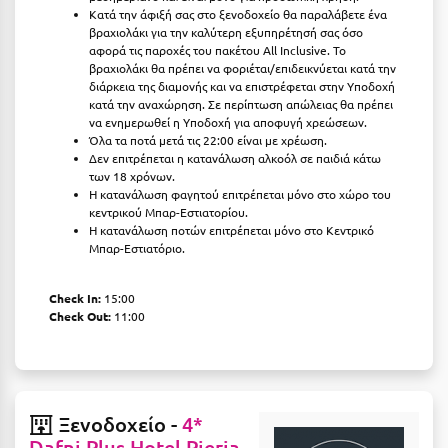
Κατά την άφιξή σας στο ξενοδοχείο θα παραλάβετε ένα
Μεθώνη
βραχιολάκι για την καλύτερη εξυπηρέτησή σας όσο
αφορά τις παροχές του πακέτου All Inclusive. Το
Μεσολόγγι
βραχιολάκι θα πρέπει να φοριέται/επιδεικνύεται κατά την
διάρκεια της διαμονής και να επιστρέφεται στην Υποδοχή
Μεσσηνία
κατά την αναχώρηση. Σε περίπτωση απώλειας θα πρέπει
να ενημερωθεί η Υποδοχή για αποφυγή χρεώσεων.
Όλα τα ποτά μετά τις 22:00 είναι με χρέωση.
Μετέωρα
Δεν επιτρέπεται η κατανάλωση αλκοόλ σε παιδιά κάτω
των 18 χρόνων.
Μέτσοβο
Η κατανάλωση φαγητού επιτρέπεται μόνο στο χώρο του
κεντρικού Μπαρ-Εστιατορίου.
Μήλος
H κατανάλωση ποτών επιτρέπεται μόνο στο Κεντρικό
Μπαρ-Εστιατόριο.
Μονεμβασιά
Μουζάκι
Check In:
15:00
Check Out:
11:00
Μπαλί Κρήτης
Μπάνσκο
Μπούκα Μεσσηνίας
Ξενοδοχείο -
4*
Dafni Plus Hotel Pieria
Μύκονος