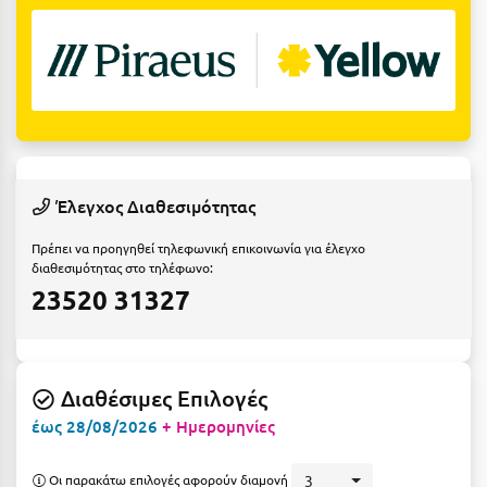
Ε
Ελάτη Αρκαδίας
Ελληνικό Αρκαδίας
Ελούντα Κρήτης
Ερέτρια
Έλεγχος Διαθεσιμότητας
Ερμιόνη
Πρέπει να προηγηθεί τηλεφωνική επικοινωνία για έλεγχο
Εύβοια
διαθεσιμότητας στο τηλέφωνο:
23520 31327
Ευρυτανία
Ζ
Διαθέσιμες Επιλογές
Ζαγοροχώρια
έως 28/08/2026
+ Ημερομηνίες
Ζάκυνθος
Οι παρακάτω επιλογές αφορούν διαμονή
3