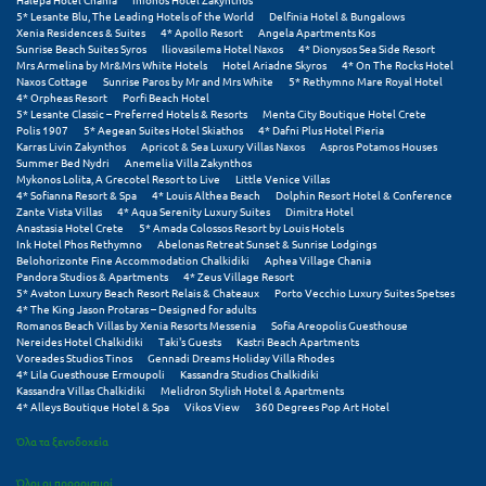
Φοινικούντα
5* Lesante Blu, The Leading Hotels of the World
Delfinia Hotel & Bungalows
Xenia Residences & Suites
4* Apollo Resort
Angela Apartments Kos
Sunrise Beach Suites Syros
Iliovasilema Hotel Naxos
4* Dionysos Sea Side Resort
Χ
Mrs Armelina by Mr&Mrs White Hotels
Hotel Ariadne Skyros
4* On The Rocks Hotel
Naxos Cottage
Sunrise Paros by Mr and Mrs White
5* Rethymno Mare Royal Hotel
4* Orpheas Resort
Porfi Beach Hotel
Χαλκίδα
5* Lesante Classic – Preferred Hotels & Resorts
Menta City Boutique Hotel Crete
Polis 1907
5* Aegean Suites Hotel Skiathos
4* Dafni Plus Hotel Pieria
Karras Livin Zakynthos
Apricot & Sea Luxury Villas Naxos
Aspros Potamos Houses
Χαλκιδική
Summer Bed Nydri
Anemelia Villa Zakynthos
Mykonos Lolita, A Grecotel Resort to Live
Little Venice Villas
Χανιά
4* Sofianna Resort & Spa
4* Louis Althea Beach
Dolphin Resort Hotel & Conference
Zante Vista Villas
4* Aqua Serenity Luxury Suites
Dimitra Hotel
Anastasia Hotel Crete
5* Amada Colossos Resort by Louis Hotels
Χερσόνησος
Ink Hotel Phos Rethymno
Abelonas Retreat Sunset & Sunrise Lodgings
Belohorizonte Fine Accommodation Chalkidiki
Aphea Village Chania
Χερσόνησος Άθως
Pandora Studios & Apartments
4* Zeus Village Resort
5* Avaton Luxury Beach Resort Relais & Chateaux
Porto Vecchio Luxury Suites Spetses
4* The King Jason Protaras – Designed for adults
Χίος
Romanos Beach Villas by Xenia Resorts Messenia
Sofia Areopolis Guesthouse
Nereides Hotel Chalkidiki
Taki's Guests
Kastri Beach Apartments
Χράνοι Μεσσηνίας
Voreades Studios Tinos
Gennadi Dreams Holiday Villa Rhodes
4* Lila Guesthouse Ermoupoli
Kassandra Studios Chalkidiki
Kassandra Villas Chalkidiki
Melidron Stylish Hotel & Apartments
Ψ
4* Alleys Boutique Hotel & Spa
Vikos View
360 Degrees Pop Art Hotel
Όλα τα ξενοδοχεία
Ψαθόπυργος
Όλοι οι προορισμοί