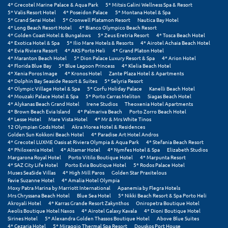
4* Grecotel Marine Palace & Aqua Park
5* Mitsis Galini Wellness Spa & Resort
Σαμοθράκη
5* Valis Resort Hotel
4* Poseidon Palace
5* Montana Hotel & Spa
5* Grand Serai Hotel
5* Cronwell Platamon Resort
Nautica Bay Hotel
Σάμος
4* Long Beach Resort Hotel
4* Bianco Olympico Beach Resort
4* Golden Coast Hotel & Bungalows
5* Zeus Eretria Resort
4* Tosca Beach Hotel
4* Exotica Hotel & Spa
5* Ilio Mare Hotels & Resorts
4* Airotel Achaia Beach Hotel
Σαντορίνη
4* Evia Riviera Resort
4* AKS Porto Heli
4* Grand Platon Hotel
4* Maranton Beach Hotel
5* Dion Palace Luxury Resort & Spa
4* Arion Hotel
Σέριφος
4* Florida Blue Bay
5* Blue Lagoon Princess
4* Klelia Beach Hotel
4* Xenia Poros Image
4* Kronos Hotel
Zante Plaza Hotel & Apartments
4* Dolphin Bay Seaside Resort & Suites
5* Selyria Resort
Σέρρες
4* Olympic Village Hotel & Spa
5* Corfu Holiday Palace
Kanelli Beach Hotel
4* Mouzaki Palace Hotel & Spa
5* Porto Carras Meliton
Siagas Beach Hotel
Σιθωνία
4* Alykanas Beach Grand Hotel
Irene Studios
Theoxenia Hotel Apartments
4* Brown Beach Evia Island
4* Palmariva Beach
Porto Zorro Beach Hotel
4* Lesse Hotel
Mare Vista Hotel
4* Mr & Mrs White Tinos
Σίκινος
12 Olympian Gods Hotel
Akra Morea Hotel & Residences
Golden Sun Kokkoni Beach Hotel
4* Paradise Art Hotel Andros
Σίφνος
4* Grecotel LUXME Oasis at Riviera Olympia & Aqua Park
4* Stefania Beach Resort
4* Philoxenia Hotel
4* Altamar Hotel
4* Nymfes Hotel & Spa
Elizabeth Studios
Margarona Royal Hotel
Porto Vitilo Boutique Hotel
4* Marpunta Resort
Σκαφιδιά Ηλείας
4* SAZ City Life Hotel
Porto Evia Boutique Hotel
5* Rodos Palace Hotel
Muses SeaSide Villas
4* High Mill Paros
Golden Star Praxitelous
Σκιάθος
Favie Suzanne Hotel
4* Amalia Hotel Olympia
Moxy Patra Marina by Marriott International
Apanemia by Flegra Hotels
Mrs Chryssana Beach Hotel
Blue Sea Hotel
5* Nikki Beach Resort & Spa Porto Heli
Σκόπελος
Akroyali Hotel
4* Karras Grande Resort Zakynthos
Oniropetra Boutique Hotel
Aeolis Boutique Hotel Naxos
4* Airotel Galaxy Kavala
4* Dioni Boutique Hotel
Σκύρος
Sirines Hotel
5* Alexandra Golden Thassos Boutique Hotel
Above Blue Suites
4* Cezaria Hotel
5* Miraggio Thermal Spa Resort
Douskos Port House