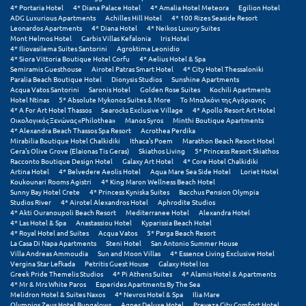
4* Portaria Hotel
4* Diana Palace Hotel
4* Amalia Hotel Meteora
Egilion Hotel
Σούνιο
ADG Luxurious Apartments
Achilles Hill Hotel
4* 100 Rizes Seaside Resort
Leonardos Apartments
4* Diana Hotel
4* Neikos Luxury Suites
Σπάρτη
Mont Helmos Hotel
Garbis Villas Kefalonia
Iris Hotel
4* Iliovasilema Suites Santorini
Agroktima Leonidio
4* Siora Vittoria Boutique Hotel Corfu
4* Aelius Hotel & Spa
Σπέτσες
Semiramis Guesthouse
Airotel Patras Smart Hotel
4* City Hotel Thessaloniki
Paralia Beach Boutique Hotel
Dionysis Studios
Sunshine Apartments
Acqua Vatos Santorini
Saronis Hotel
Golden Rose Suites
Kochili Apartments
Σποράδες
Hotel Ntinas
5* Absolute Mykonos Suites & More
Το Μπαλκόνι της Αγόριανης
4* A For Art Hotel Thassos
Searocks Exclusive Village
4* Apollo Resort Art Hotel
Σύβοτα
Οικολογικός Ξενώνας «Philothea»
Manos Syros
Minthi Boutique Apartments
4* Alexandra Beach Thassos Spa Resort
Acrothea Perdika
Mirabilia Boutique Hotel Chalkidiki
Ithaca's Poem
Marathon Beach Resort Hotel
Σύμη
Gera's Olive Grove (Elaionas Tis Geras)
Skiathos Living
5* Princess Resort Skiathos
Racconto Boutique Design Hotel
Galaxy Art Hotel
4* Core Hotel Chalkidiki
Σύρος
Artina Hotel
4* Belvedere Aeolis Hotel
Aqua Mare Sea Side Hotel
Loriet Hotel
Koukounari Rooms Agistri
4* King Maron Wellness Beach Hotel
Sunny Bay Hotel Crete
4* Princess Kyniska Suites
Bacchus Pension Olympia
Σχοινούσα
Studios River
4* Airotel Alexandros Hotel
Aphrodite Studios
4* Akti Ouranoupoli Beach Resort
Mediterranee Hotel
Alexandra Hotel
4* Las Hotel & Spa
Anastassiou Hotel
Kyparissia Beach Hotel
Τ
4* Royal Hotel and Suites
Acqua Vatos
5* Parga Beach Resort
La Casa Di Napa Apartments
Steni Hotel
San Antonio Summer House
Villa Andreas Ammoudia
Sun and Moon Villas
4* Essence Living Exclusive Hotel
Τζουμέρκα
Vergina Star Lefkada
Petritis Guest House
Galaxy Hotel Ios
Greek Pride Themelis Studios
4* Pi Athens Suites
4* Alamis Hotel & Apartments
Τήνος
4* Mr & Mrs White Paros
Esperides Apartments By The Sea
Melidron Hotel & Suites Naxos
4* Nevros Hotel & Spa
Ilia Mare
Olympios Zeus Hotel Bungalows
Agnes Deluxe Hotel
Preveza City Comfort Hotel