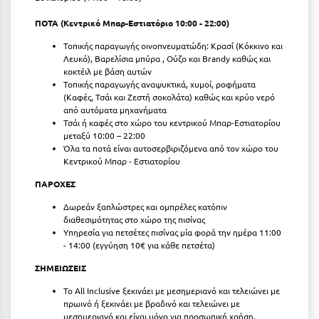
Λευκάδα
ΠΟΤΑ (Κεντρικό Μπαρ-Εστιατόριο 10:00 - 22:00)
Λήμνος
Τοπικής παραγωγής οινοπνευματώδη: Κρασί (Κόκκινο και
Λίμνη Πλαστήρα
Λευκό), Βαρελίσια μπύρα , Ούζο και Brandy καθώς και
κοκτέιλ με βάση αυτών
Λιτόχωρο
Τοπικής παραγωγής αναψυκτικά, χυμοί, ροφήματα
(Καφές, Τσάι και Ζεστή σοκολάτα) καθώς και κρύο νερό
από αυτόματα μηχανήματα
Λουτρά Πόζαρ
Τσάι ή καφές στο χώρο του κεντρικού Μπαρ-Εστιατορίου
μεταξύ 10:00 – 22:00
Λουτρά Υπάτης
Όλα τα ποτά είναι αυτοσερβιριζόμενα από τον χώρο του
Κεντρικού Μπαρ - Εστιατορίου
Λουτράκι
ΠΑΡΟΧΕΣ
Λούτσα
Δωρεάν ξαπλώστρες και ομπρέλες κατόπιν
διαθεσιμότητας στο χώρο της πισίνας
Μ
Υπηρεσία για πετσέτες πισίνας μία φορά την ημέρα 11:00
- 14:00 (εγγύηση 10€ για κάθε πετσέτα)
Μάνη
ΣΗΜΕΙΩΣΕΙΣ
Μαραθώνας Αττικής
Το All Inclusive ξεκινάει με μεσημεριανό και τελειώνει με
πρωινό ή ξεκινάει με βραδινό και τελειώνει με
Μαρώνεια
μεσημεριανό και είναι μόνο για προσωπική χρήση.