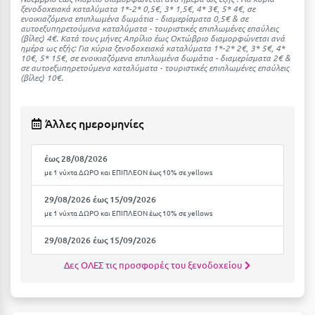
Καρδίτσα
ξενοδοχειακά καταλύματα 1*-2* 0,5€, 3* 1,5€, 4* 3€, 5* 4€, σε
ενοικιαζόμενα επιπλωμένα δωμάτια - διαμερίσματα 0,5€ & σε
Κάρπαθος
αυτοεξυπηρετούμενα καταλύματα - τουριστικές επιπλωμένες επαύλεις
(βίλες) 4€. Kατά τους μήνες Απρίλιο έως Οκτώβριο διαμορφώνεται ανά
ημέρα ως εξής: Για κύρια ξενοδοχειακά καταλύματα 1*-2* 2€, 3* 5€, 4*
Καρπενήσι
10€, 5* 15€, σε ενοικιαζόμενα επιπλωμένα δωμάτια - διαμερίσματα 2€ &
σε αυτοεξυπηρετούμενα καταλύματα - τουριστικές επιπλωμένες επαύλεις
(βίλες) 10€.
Κάρυστος
Κάσος
Άλλες ημερομηνίες
Κασσάνδρα
έως 28/08/2026
Καστοριά
με 1 νύχτα ΔΩΡΟ και ΕΠΙΠΛΕΟΝ έως 10% σε yellows
Κατερίνη
29/08/2026 έως 15/09/2026
με 1 νύχτα ΔΩΡΟ και ΕΠΙΠΛΕΟΝ έως 10% σε yellows
Κέα - Τζιά
29/08/2026 έως 15/09/2026
Κερατέα
Δες ΟΛΕΣ τις προσφορές του ξενοδοχείου
Κέρκυρα
Κεφαλονιά