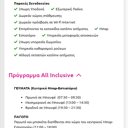
Παροχές Ξενοδοχείου
Κύμη Ευβοίας
24ωρη Υποδοχή
Εξωτερική Πισίνα
Δωρεάν χώρος στάθμευσης
Κυπαρισσία
Δωρεάν πρόσβαση σε Wi-Fi Internet
Κύπρος
Επιτρέπονται τα κατοικίδια κατόπιν αιτήματος
Μπαρ
Εστιατόριο
Υπηρεσία μεταφοράς αποσκευών
Κως
24ωρη υπηρεσία δωματίου
Υπηρεσία καθαρισμού ρούχων
Λ
Αλλαγή πετσετών κατόπιν αιτήματος
Λαγκάδια
Πρόγραμμα All Inclusive
Λακόπετρα Αχαΐας
Λακωνία
ΓΕΥΜΑΤΑ (Κεντρικό Μπαρ-Εστιατόριο)
Λασίθι
Πρωινό σε Μπουφέ (07:30 – 09:30)
Μεσημεριανό σε Μπουφέ (13:00 – 14:30)
Λεπτοκαρυά
Βραδινό σε Μπουφέ (19:30 – 21:30)
ΠΑΓΩΤΟ
Λέσβος
Παγωτό και μπισκότα διατίθενται στο χώρο τoυ κεντρικού Μπαρ-
Εστιατορίου (11:00 – 18:00)