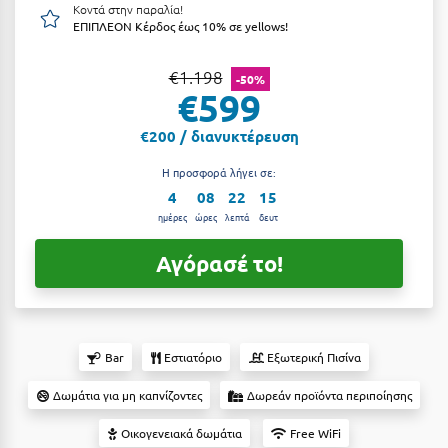
Κοντά στην παραλία!
Αργολίδα
ΕΠΙΠΛΕΟΝ Κέρδος έως 10% σε yellows!
Ξενοδοχεία 3 Αστέρων
Αριδαία
Ξενοδοχεία 4 Αστέρων
€1.198
-50%
€599
Αρκαδία
Ξενοδοχεία 5 Αστέρων
€200 / διανυκτέρευση
Αρκίτσα
Βίλες
Η προσφορά λήγει σε:
Αρτέμιδα
Κρουαζιέρες
4
08
22
15
Αρχαία Ολυμπία
ημέρες
ώρες
λεπτά
δευτ
Ενοικιαζόμενα Δωμάτια
Αστυπάλαια
Διαμερίσματα
Αγόρασέ το!
Αττική
Studios
Αχαΐα
Boutique Hotels
Bar
Εστιατόριο
Εξωτερική Πισίνα
Ξενώνες
Β
Δωμάτια για μη καπνίζοντες
Δωρεάν προϊόντα περιποίησης
Camping
Βansko
Οικογενειακά δωμάτια
Free WiFi