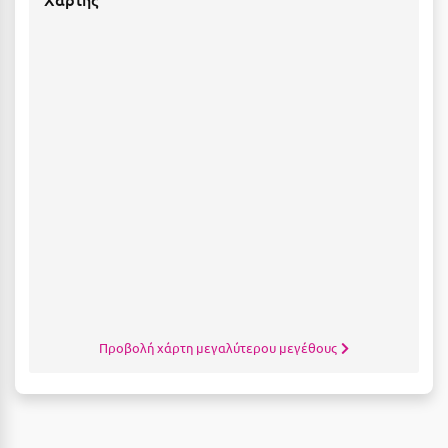
Ξυλόκαστρο
Ο
Ορεινή Αρκαδία
Ορεινή Ναυπακτία
Π
Πάλαιρος
Παξοί
Παραλία Κατερίνης
Προβολή χάρτη μεγαλύτερου μεγέθους
Παραλία Λιτοχώρου
Παράλιο Άστρος