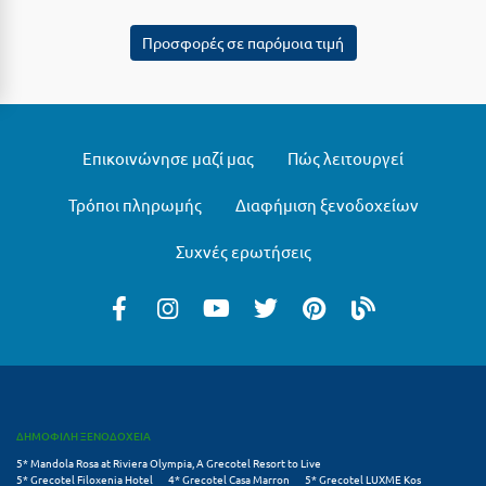
Πόρος
Προσφορές σε παρόμοια τιμή
Πόρτο Χέλι
Πρέβεζα
Πύλος
Επικοινώνησε μαζί μας
Πώς λειτουργεί
Πύργος
Τρόποι πληρωμής
Διαφήμιση ξενοδοχείων
Ρ
Συχνές ερωτήσεις
Ρέθυμνο
Ρίο
Ρόδος
Σ
ΔΗΜΟΦΙΛΗ ΞΕΝΟΔΟΧΕΙΑ
Σαλαμίνα
5* Mandola Rosa at Riviera Olympia, A Grecotel Resort to Live
5* Grecotel Filoxenia Hotel
4* Grecotel Casa Marron
5* Grecotel LUXME Kos