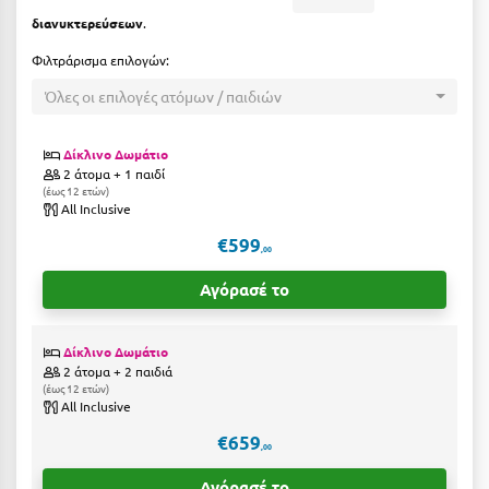
Η
διανυκτερεύσεων
.
Ηλεία
Φιλτράρισμα επιλογών:
Όλες οι επιλογές ατόμων / παιδιών
Ηράκλειο
Θ
Δίκλινο Δωμάτιο
2 άτομα + 1 παιδί
έως 12 ετών
Θάσος
All Inclusive
Θεσσαλονίκη
€599
,00
Αγόρασέ το
Ι
Ιεράπετρα
Δίκλινο Δωμάτιο
2 άτομα + 2 παιδιά
Ιθάκη
έως 12 ετών
All Inclusive
Ικαρία
€659
,00
Ίος
Αγόρασέ το