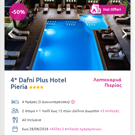
Αιδηψός
ΤΎΠΟΣ ΔΙΑΤΡΟΦΉΣ
-50%
Διαμονή Μόνο
Αλεξανδρούπολη
Πρωινό
Αλισσός Αχαΐας
Ημιδιατροφή
Αλόννησος
Ημιδιατροφή + Ποτά
Αμαλιάδα
Πλήρης Διατροφή
Αμάρυνθος
All Inclusive
Αμοργός
4* Dafni Plus Hotel
Λεπτοκαρυά
Πιερίας
Ένα Γεύμα
Pieria
Αμφίκλεια
Δύο Γεύματα + Ποτά
Ανάβυσσος
4 Ημέρες (3 Διανυκτερεύσεις)
Άνδρος
2 άτομα + 1 παιδί έως 12 ετών
Δίκλινο Δωμάτιο
+3 επιλογές
ΤΎΠΟΣ ΚΑΤΑΛΎΜΑΤΟΣ
Αντίπαρος
All Inclusive
Ξενοδοχεία 1 Αστέρι
έως 28/08/2026
+Άλλες 3 επιλογές ημερομηνιών
Αράχωβα
Ξενοδοχεία 2 Αστέρων