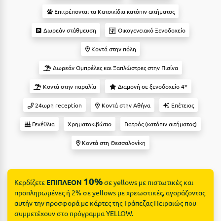
Suites
Βόλος
Επιτρέπονται τα Κατοικίδια κατόπιν αιτήματος
Βραχάτι Κορινθίας
Δωρεάν στάθμευση
Οικογενειακό Ξενοδοχείο
Βυτίνα
Δες όλες τις προσφορές
Κοντά στην πόλη
Γ
Δες όλα τα πακέτα διακοπών
Δωρεάν Ομπρέλες και Ξαπλώστρες στην Πισίνα
Κοντά στην παραλία
Διαμονή σε ξενοδοχείο 4*
Γαλαξiδι
24ωρη reception
Κοντά στην Αθήνα
Επέτειος
Γλυφάδα
Γενέθλια
Χρηματοκιβώτιο
Γιατρός (κατόπιν αιτήματος)
Γρεβενά
Κοντά στη Θεσσαλονίκη
Γύθειο
Δ
10%
Κερδίζετε
ΕΠΙΠΛΕΟΝ
σε yellows με πιστωτικές και
Δελφοί
προπληρωμένες ή 2% σε yellows με χρεωστικές, αγοράζοντας
αυτήν την προσφορά με κάρτες της Τράπεζας Πειραιώς που
Διακοπτό
συμμετέχουν στο πρόγραμμα YELLOW.