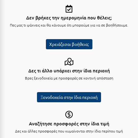
Πάργα
Παρνασσός
Δεν βρήκες την ημερομηνία που θέλεις;
Πάρος
Πες μας τι ψάχνεις και θα κάνουμε ότι μπορούμε για να σε βοηθήσουμε.
Πάτμος
Χρειάζεσαι βοήθεια;
Πάτρα
Παύλιανη
Δες τι άλλο υπάρχει στην ίδια περιοχή
Πειραιάς
Βρες ξενοδοχεία με προσφορές σε κοντινή απόσταση
Πελοπόννησος
Πήλιο
Ξενοδοχεία στην ίδια περιοχή
Πιερία
Πλαταμώνας
Αναζήτησε προσφορές στην ίδια τιμή
Πλύτρα Λακωνίας
Δες και άλλες προσφορές που κυμαίνονται στην ίδια περίπου τιμή