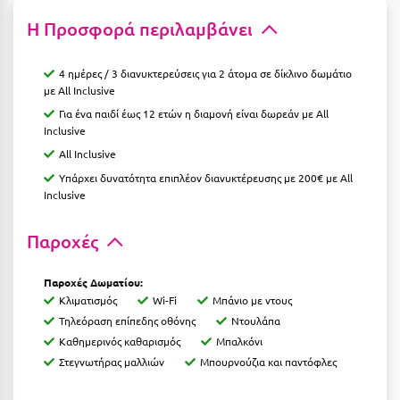
Κοζάνη
Η Προσφορά περιλαμβάνει
Κοκκώνι Κορινθίας
4 ημέρες / 3 διανυκτερεύσεις για 2 άτομα σε δίκλινο δωμάτιο
Κομοτηνή
με All Inclusive
Κόνιτσα
Για ένα παιδί έως 12 ετών η διαμονή είναι δωρεάν με All
Inclusive
Κόρινθος
All Inclusive
Κορώνη
Υπάρχει δυνατότητα επιπλέον διανυκτέρευσης με 200€ με All
Inclusive
Κουρούτα Ηλείας
Παροχές
Κουφονήσια
Κρήτη
Παροχές Δωματίου:
Κλιματισμός
Wi-Fi
Μπάνιο με ντους
Κρουαζιέρες
Τηλεόραση επίπεδης οθόνης
Ντουλάπα
Καθημερινός καθαρισμός
Μπαλκόνι
Κύθηρα
Στεγνωτήρας μαλλιών
Μπουρνούζια και παντόφλες
Κυλλήνη