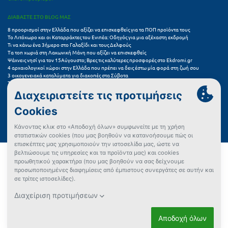
ΔΙΑΒΑΣΤΕ ΣΤΟ BLOG ΜΑΣ
8 προορισμοί στην Ελλάδα που αξίζει να επισκεφθείς για τα ΠΟΠ προϊόντα τους
Το Λιτόχωρο και οι Καταρράκτες του Ενιπέα: Οδηγός για μια αξέχαστη εκδρομή
Τι να κάνω ένα 3ήμερο στο Γαλαξίδι και τους Δελφούς
Τα τοπ χωριά στη Λακωνική Μάνη που αξίζει να επισκεφθείς
Ψάχνεις νησί για τον 15Αύγουστο; Βρες τις καλύτερες προσφορές στο Ekdromi.gr
4 αρχαιολογικοί χώροι στην Ελλάδα που πρέπει να δεις έστω μία φορά στη ζωή σου
3 οικογενειακά καταλύματα για διακοπές στα Σύβοτα
Τα 11 καλύτερα καλοκαιρινά resorts στην Ελλάδα
7 μικρά ελληνικά νησιά για αξέχαστες καλοκαιρινές διακοπές
5+1 ινσταγκραμικές παραλίες στην Ελλάδα που αξίζουν μια θέση στο feed σου
Συχνές Ερωτήσεις (FAQs) για Ξενοδοχεία
Όροι χρήσης
Πολιτική Προστασίας Προσωπικών Δεδομένων
Πολιτική Cookies
Πώς μπορώ να αγοράσω;
Δεν βρήκες αυτό που ψάχνεις;
Έλεγχος διαθεσιμότητας
Ρυθμίσεις Cookies