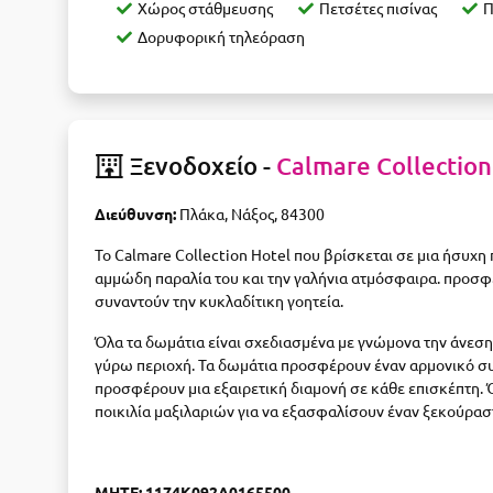
Χώρος στάθμευσης
Πετσέτες πισίνας
Π
Δορυφορική τηλεόραση
Ξενοδοχείο -
Calmare Collection
Διεύθυνση:
Πλάκα, Νάξος, 84300
Το Calmare Collection Hotel που βρίσκεται σε μια ήσυχη
αμμώδη παραλία του και την γαλήνια ατμόσφαιρα. προσφέ
συναντούν την κυκλαδίτικη γοητεία.
Όλα τα δωμάτια είναι σχεδιασμένα με γνώμονα την άνεση,
γύρω περιοχή. Τα δωμάτια προσφέρουν έναν αρμονικό συ
προσφέρουν μια εξαιρετική διαμονή σε κάθε επισκέπτη. 
ποικιλία μαξιλαριών για να εξασφαλίσουν έναν ξεκούρασ
ΜΗΤΕ: 1174K092A0165500