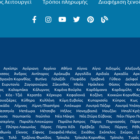
ς λειτουργεί
Τρόποι πληρωμής
Διαφήμιση ξενο
Αγκίστρι
Αγόριανη
Αγρίνιο
Αθήνα
Αίγινα
Αίγιο
Αιδηψός
Αλεξανδ
υσσος
Άνδρος
Αντίπαρος
Αράχωβα
Αργολίδα
Αριδαία
Αρκαδία
Αρκ
Βραχάτι Κορινθίας
Βυτίνα
Γαλαξiδι
Γλυφάδα
Γρεβενά
Γύθειο
Δελφοί
Ευρυτανία
Ζαγοροχώρια
Ζάκυνθος
Ηλεία
Ηράκλειο
Θάσος
Θεσσαλο
ος
Καλαμπάκα
Κάλυμνος
Καμένα Βούρλα
Καρδάμαινα
Καρδαμύλη
Κ
η
Κέα - Τζιά
Κερατέα
Κέρκυρα
Κεφαλονιά
Κοζάνη
Κοκκώνι Κορινθίας
ουαζιέρες
Κύθηρα
Κυλλήνη
Κύμη Ευβοίας
Κυπαρισσία
Κύπρος
Κως
υκάδα
Λήμνος
Λίμνη Πλαστήρα
Λιτόχωρο
Λουτρά Πόζαρ
Λουτρά Υπάτη
εσσηνία
Μετέωρα
Μέτσοβο
Μήλος
Μονεμβασιά
Μουζάκι
Μπαλί Κρή
ουσα
Ναυπακτία
Ναύπλιο
Νέα Μάκρη
Νέα Στύρα Εύβοιας
Νέοι Πόροι Πι
ατερίνης
Παραλία Λιτοχώρου
Παράλιο Άστρος
Πάργα
Παρνασσός
Πάρο
ς
Πλύτρα Λακωνίας
Πόρος
Πόρτο Χέλι
Πρέβεζα
Πύλος
Πύργος
Ρέθ
ιθωνία
Σίκινος
Σίφνος
Σκαφιδιά Ηλείας
Σκιάθος
Σκόπελος
Σκύρος
Σ
ος
Τολό
Τριζόνια Φωκίδος
Τρίκαλα
Τρίκαλα Κορινθίας
Τρίπολη
Τυρός