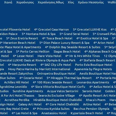
Χανιά
Χερσόνησος
Χερσόνησος Άθως
Χίος
Χράνοι Μεσσηνίας
Ψαθό
ecotel Filoxenia Hotel
4* Grecotel Casa Marron
5* Grecotel LUXME Kos
4* 
eidon Palace
5* Montana Hotel & Spa
5* Grand Serai Hotel
5* Cronwell Pla
ws
5* Zeus Eretria Resort
4* Tosca Beach Hotel
4* Exotica Hotel & Spa
5*
4* Maranton Beach Hotel
5* Dion Palace Luxury Resort & Spa
4* Arion Hotel
nte Plaza Hotel & Apartments
4* Dolphin Bay Seaside Resort & Suites
5* Selyr
tel & Spa
5* Porto Carras Meliton
Siagas Beach Hotel
4* Alykanas Beach Gr
 Hotel
4* Lesse Hotel
Mare Vista Hotel
4* Mr & Mrs White Tinos
12 Olym
 Grecotel LUXME Oasis at Riviera Olympia & Aqua Park
4* Stefania Beach Resort
tel
4* Marpunta Resort
4* SAZ City Life Hotel
Porto Evia Boutique Hotel
pia
Moxy Patra Marina by Marriott International
Apanemia by Flegra Hotels
rande Resort Zakynthos
Oniropetra Boutique Hotel
Aeolis Boutique Hotel Na
Blue Suites
4* Cezaria Hotel
5* Miraggio Thermal Spa Resort
4* Portaria Ho
Achilles Hill Hotel
4* 100 Rizes Seaside Resort
Leonardos Apartments
4
Agroktima Leonidio
4* Siora Vittoria Boutique Hotel Corfu
4* Aelius Hotel & 
tudios
Sunshine Apartments
Acqua Vatos Santorini
Saronis Hotel
Golden 
 A For Art Hotel Thassos
Searocks Exclusive Village
4* Apollo Resort Art Hote
t
Acrothea Perdika
Mirabilia Boutique Hotel Chalkidiki
Ithaca's Poem
Mara
sign Hotel
Galaxy Art Hotel
4* Core Hotel Chalkidiki
Artina Hotel
4* Belv
nny Bay Hotel Crete
4* Princess Kyniska Suites
Bacchus Pension Olympia
S
Hotel
4* Las Hotel & Spa
Anastassiou Hotel
Kyparissia Beach Hotel
4* Roy