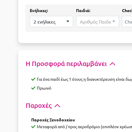
Ενήλικες:
Παιδιά:
Check
2 ενήλικες
Αριθμός Παιδιών...
Η Προσφορά περιλαμβάνει
Για ένα παιδί έως 1 έτους η διανυκτέρευση είναι δ
Πρωινό
Παροχές
Παροχές Ξενοδοχείου
Μεταφορά από / προς αεροδρόμιο (επιπλέον χρέωσ