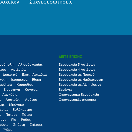
δοχείων
Συχνές ερωτήσεις
ΔΕΙΤΕ ΕΠΙΣΗΣ
ρούπολη
Αλισσός Αχαΐας
Ξενοδοχεία 5 Αστέρων
ίτσα
Αρτέμιδα
Ξενοδοχεία 4 Αστέρων
Διακοπτό
Ελάτη Αρκαδίας
Ξενοδοχεία με Πρωινό
νίκη
Ιεράπετρα
Ιθάκη
Ξενοδοχεία με Ημιδιατροφή
αρδίτσα
Κάρπαθος
Ξενοδοχεία με All Inclusive
Κομοτηνή
Κόνιτσα
Ξενώνες
Λαγκάδια
Οικογενειακά Ξενοδοχεία
ς
Λουτράκι
Λούτσα
Οικογενειακές Διακοπές
της
Μπάνσκο
ερίας
Ξυλόκαστρο
ς
Πάτμος
Πάτρα
υμνο
Ρίο
Ρόδος
ούνιο
Σπάρτη
Σπέτσες
Ύδρα