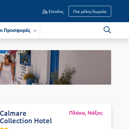
Είσοδος
Γίνε μέλος δωρεάν
οι Προσφορές
Calmare
Πλάκα, Νάξος
Collection Hotel