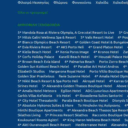
Φιλιατρά Μεσσηνίας
Φλώρινα
Φοινικούντα
Χαλκίδα
Χαλκιδική
Όλοι οι προορισμοί
ΔΗΜΟΦΙΛΗ ΞΕΝΟΔΟΧΕΙΑ
5* Mandola Rosa at Riviera Olympia, A Grecotel Resort to Live
5* Gr
5* Mitsis Galini Wellness Spa & Resort
5* Valis Resort Hotel
4* Pos
4* Bianco Olympico Beach Resort
4* Golden Coast Hotel & Bungalo
4* Evia Riviera Resort
4* AKS Porto Heli
4* Grand Platon Hotel
4* Klelia Beach Hotel
4* Xenia Poros Image
4* Kronos Hotel
Za
5* Corfu Holiday Palace
Kanelli Beach Hotel
4* Mouzaki Palace Ho
4* Brown Beach Evia Island
4* Palmariva Beach
Porto Zorro Beach
Golden Sun Kokkoni Beach Hotel
4* Paradise Art Hotel Andros
4*
Elizabeth Studios
Margarona Royal Hotel
Porto Vitilo Boutique Ho
Golden Star Praxitelous
Favie Suzanne Hotel
4* Amalia Hotel Olym
5* Nikki Beach Resort & Spa Porto Heli
Akroyali Hotel
4* Karras G
Sirines Hotel
5* Alexandra Golden Thassos Boutique Hotel
Above 
4* Amalia Hotel Meteora
Egilion Hotel
ADG Luxurious Apartments
Garbis Villas Kefalonia
Iris Hotel
4* Iliovasilema Suites Santorini
4* City Hotel Thessaloniki
Paralia Beach Boutique Hotel
Dionysis S
5* Absolute Mykonos Suites & More
Το Μπαλκόνι της Αγόριανης
4*
Minthi Boutique Apartments
4* Alexandra Beach Thassos Spa Resor
Skiathos Living
5* Princess Resort Skiathos
Racconto Boutique De
Koukounari Rooms Agistri
4* King Maron Wellness Beach Hotel
Su
4* Akti Ouranoupoli Beach Resort
Mediterranee Hotel
Alexandra 