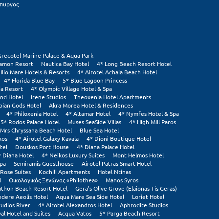
πυργος
Grecotel Marine Palace & Aqua Park
tamon Resort
Nautica Bay Hotel
4* Long Beach Resort Hotel
 Ilio Mare Hotels & Resorts
4* Airotel Achaia Beach Hotel
4* Florida Blue Bay
5* Blue Lagoon Princess
ia Resort
4* Olympic Village Hotel & Spa
and Hotel
Irene Studios
Theoxenia Hotel Apartments
pian Gods Hotel
Akra Morea Hotel & Residences
4* Philoxenia Hotel
4* Altamar Hotel
4* Nymfes Hotel & Spa
5* Rodos Palace Hotel
Muses SeaSide Villas
4* High Mill Paros
Mrs Chryssana Beach Hotel
Blue Sea Hotel
xos
4* Airotel Galaxy Kavala
4* Dioni Boutique Hotel
tel
Douskos Port House
4* Diana Palace Hotel
* Diana Hotel
4* Neikos Luxury Suites
Mont Helmos Hotel
Spa
Semiramis Guesthouse
Airotel Patras Smart Hotel
Rose Suites
Kochili Apartments
Hotel Ntinas
l
Οικολογικός Ξενώνας «Philothea»
Manos Syros
thon Beach Resort Hotel
Gera's Olive Grove (Elaionas Tis Geras)
edere Aeolis Hotel
Aqua Mare Sea Side Hotel
Loriet Hotel
tudios River
4* Airotel Alexandros Hotel
Aphrodite Studios
al Hotel and Suites
Acqua Vatos
5* Parga Beach Resort