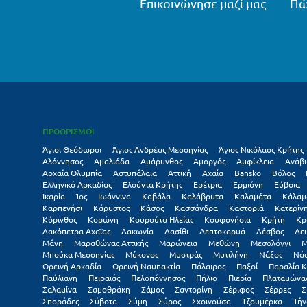
Επικοινώνησε μαζί μας
Πώ
ΠΡΟΟΡΙΣΜΟΙ
Άγιοι Θεόδωροι
Άγιος Ανδρέας Μεσσηνίας
Άγιος Νικόλαος Κρήτης
Αλόννησος
Αμαλιάδα
Αμάρυνθος
Αμοργός
Αμφίκλεια
Ανάβ
Αρχαία Ολυμπία
Αστυπάλαια
Αττική
Αχαΐα
Βansko
Βόλος
Ελληνικό Αρκαδίας
Ελούντα Κρήτης
Ερέτρια
Ερμιόνη
Εύβοια
Ικαρία
Ίος
Ιωάννινα
Καβάλα
Καλάβρυτα
Καλαμάτα
Κάλαμ
Καρπενήσι
Κάρυστος
Κάσος
Κασσάνδρα
Καστοριά
Κατερίν
Κόρινθος
Κορώνη
Κουρούτα Ηλείας
Κουφονήσια
Κρήτη
Κρ
Λακόπετρα Αχαΐας
Λακωνία
Λασίθι
Λεπτοκαρυά
Λέσβος
Λε
Μάνη
Μαραθώνας Αττικής
Μαρώνεια
Μεθώνη
Μεσολόγγι
Μ
Μπούκα Μεσσηνίας
Μύκονος
Μυστράς
Μυτιλήνη
Νάξος
Νά
Ορεινή Αρκαδία
Ορεινή Ναυπακτία
Πάλαιρος
Παξοί
Παραλία Κ
Παύλιανη
Πειραιάς
Πελοπόννησος
Πήλιο
Πιερία
Πλαταμώνα
Σαλαμίνα
Σαμοθράκη
Σάμος
Σαντορίνη
Σέριφος
Σέρρες
Σ
Σποράδες
Σύβοτα
Σύμη
Σύρος
Σχοινούσα
Τζουμέρκα
Τήν