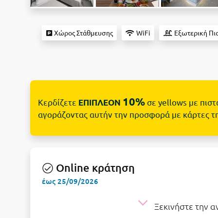
Χώρος Στάθμευσης
WiFi
Εξωτερική Πι
10%
Κερδίζετε
σε yellows με πισ
ΕΠΙΠΛΕΟΝ
αγοράζοντας αυτήν την προσφορά με κάρτες τ
Online κράτηση
έως 25/09/2026
Ξεκινήστε την 