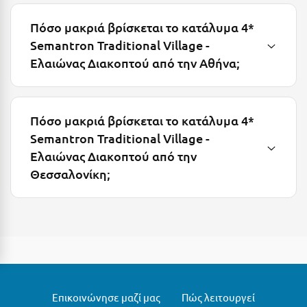
Μυστράς
Πόσο μακριά βρίσκεται το κατάλυμα 4*
Semantron Traditional Village -
Μυτιλήνη
Ελαιώνας Διακοπτού από την Αθήνα;
Ν
Νάξος
Πόσο μακριά βρίσκεται το κατάλυμα 4*
Semantron Traditional Village -
Νάουσα
Ελαιώνας Διακοπτού από την
Ναυπακτία
Θεσσαλονίκη;
Ναύπλιο
Νέα Μάκρη
Νέα Στύρα Εύβοιας
Νέοι Πόροι Πιερίας
Επικοινώνησε μαζί μας
Πώς λειτουργεί
Ξ