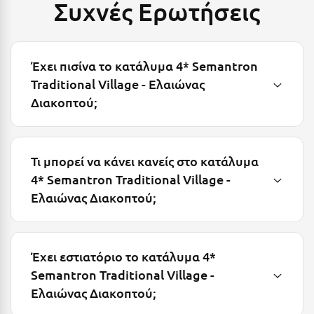
Συχνές Ερωτήσεις
Λευκάδα
Λήμνος
Λίμνη Πλαστήρα
Έχει πισίνα το κατάλυμα 4* Semantron
Traditional Village - Ελαιώνας
Λιτόχωρο
Διακοπτού;
Λουτρά Πόζαρ
Λουτρά Υπάτης
Τι μπορεί να κάνει κανείς στο κατάλυμα
Λουτράκι
4* Semantron Traditional Village -
Λούτσα
Ελαιώνας Διακοπτού;
Μ
Μάνη
Έχει εστιατόριο το κατάλυμα 4*
Semantron Traditional Village -
Μαραθώνας Αττικής
Ελαιώνας Διακοπτού;
Μαρώνεια