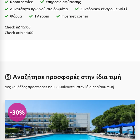
Καρδίτσα
Room service
Yπηρεσία αφύπνισης
Δυνατότητα πρωινού στα δωμάτια
Συνεδριακό κέντρο με Wi-Fi
Κάρπαθος
Φάρμα
TV room
Internet corner
Καρπενήσι
Check in: 15:00
Check out: 11:00
Κάρυστος
Κάσος
Κασσάνδρα
Καστοριά
Αναζήτησε προσφορές στην ίδια τιμή
Κατερίνη
Δες και άλλες προσφορές που κυμαίνονται στην ίδια περίπου τιμή
Κέα - Τζιά
Κερατέα
-30%
Κέρκυρα
Κεφαλονιά