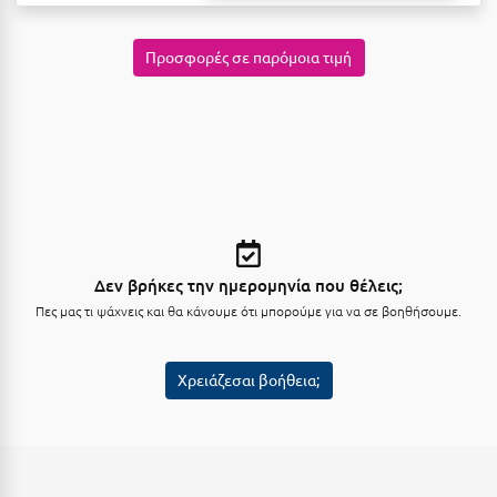
Κύμη Ευβοίας
Προσφορές σε παρόμοια τιμή
Κυπαρισσία
Κύπρος
Κως
Λ
Λαγκάδια
Δεν βρήκες την ημερομηνία που θέλεις;
Λακόπετρα Αχαΐας
Πες μας τι ψάχνεις και θα κάνουμε ότι μπορούμε για να σε βοηθήσουμε.
Λακωνία
Λασίθι
Χρειάζεσαι βοήθεια;
Λεπτοκαρυά
Λέσβος