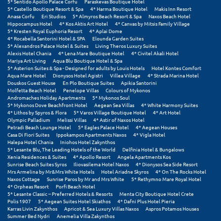
5* Sentido Apollo Palace Corfu
Paraskevas Boutique Hotel
Σαμοθράκη
5* Castello Boutique Resort & Spa
4* Harma Boutique Hotel
Makis Inn Resort
Anasa Corfu
Eri Studios
5* Almyros Beach Resort & Spa
Naxos Beach Hotel
Σάμος
Hippocampus Hotel
4* Kos Aktis Art Hotel
4* Canvas by Mitsis Family Village
5* Kresten Royal Euphoria Resort
4* Aplai Dome
4* Rocabella Santorini Hotel & SPA
Elounda Garden Suites
Σαντορίνη
5* Alexandros Palace Hotel & Suites
Living Theros Luxury Suites
Alexis Hotel Chania
4* Lena Mare Boutique Hotel
4* Civitel Akali Hotel
Σέριφος
Mariya Art Living
Aqua Blu Boutique Hotel & Spa
5* Asterion Suites & Spa - Designed for adults by Louis Hotels
Hotel Kontes Comfort
Aqua Mare Hotel
Dionysos Hotel Agistri
Villea Village
4* Strada Marina Hotel
Σέρρες
Douskos Guest House
En Plo Boutique Suites
Apikia Santorini
Molfetta Beach Hotel
Penelope Villas
Colours of Mykonos
Andromaches Holiday Apartments
5* Mykonos Soul
Σιθωνία
5* Mykonos Dove Beachfront Hotel
Aegean Sea Villas
4* White Harmony Suites
4* Lithos by Spyros & Flora
5* Varos Village Boutique Hotel
4* Art Hotel
Σίκινος
Olympic Palladium
Melissi Villas
4* Astir of Naxos Hotel
Petradi Beach Lounge Hotel
5* Eagles Palace Hotel
4* Aegean Houses
Casa Di Fiori Suites
Ippokampos Apartments Naxos
4* Vigla Hotel
Σίφνος
Halepa Hotel Chania
Iniohos Hotel Zakynthos
5* Lesante Blu, The Leading Hotels of the World
Delfinia Hotel & Bungalows
Σκαφιδιά Ηλείας
Xenia Residences & Suites
4* Apollo Resort
Angela Apartments Kos
Sunrise Beach Suites Syros
Iliovasilema Hotel Naxos
4* Dionysos Sea Side Resort
Mrs Armelina by Mr&Mrs White Hotels
Hotel Ariadne Skyros
4* On The Rocks Hotel
Σκιάθος
Naxos Cottage
Sunrise Paros by Mr and Mrs White
5* Rethymno Mare Royal Hotel
4* Orpheas Resort
Porfi Beach Hotel
Σκόπελος
5* Lesante Classic – Preferred Hotels & Resorts
Menta City Boutique Hotel Crete
Polis 1907
5* Aegean Suites Hotel Skiathos
4* Dafni Plus Hotel Pieria
Karras Livin Zakynthos
Apricot & Sea Luxury Villas Naxos
Aspros Potamos Houses
Σκύρος
Summer Bed Nydri
Anemelia Villa Zakynthos