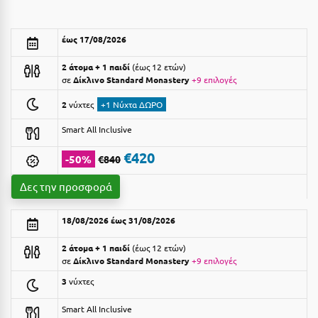
Αργολίδα
Ξενοδοχεία 3 Αστέρων
έως 17/08/2026
Αριδαία
Ξενοδοχεία 4 Αστέρων
2 άτομα + 1 παιδί
έως 12 ετών
Αρκαδία
Ξενοδοχεία 5 Αστέρων
σε
Δίκλινο Standard Monastery
+9 επιλογές
Αρκίτσα
Βίλες
2
νύχτες
+1 Νύχτα ΔΩΡΟ
Αρτέμιδα
Κρουαζιέρες
Smart All Inclusive
Αρχαία Ολυμπία
€420
Ενοικιαζόμενα Δωμάτια
-50%
€840
Αστυπάλαια
Διαμερίσματα
Δες την προσφορά
Αττική
Studios
18/08/2026 έως 31/08/2026
Αχαΐα
Boutique Hotels
2 άτομα + 1 παιδί
έως 12 ετών
σε
Δίκλινο Standard Monastery
+9 επιλογές
Ξενώνες
Β
3
νύχτες
Camping
Βansko
Smart All Inclusive