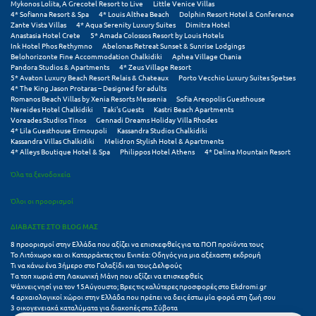
Mykonos Lolita, A Grecotel Resort to Live
Little Venice Villas
Σούνιο
4* Sofianna Resort & Spa
4* Louis Althea Beach
Dolphin Resort Hotel & Conference
Zante Vista Villas
4* Aqua Serenity Luxury Suites
Dimitra Hotel
Anastasia Hotel Crete
5* Amada Colossos Resort by Louis Hotels
Σπάρτη
Ink Hotel Phos Rethymno
Abelonas Retreat Sunset & Sunrise Lodgings
Belohorizonte Fine Accommodation Chalkidiki
Aphea Village Chania
Σπέτσες
Pandora Studios & Apartments
4* Zeus Village Resort
5* Avaton Luxury Beach Resort Relais & Chateaux
Porto Vecchio Luxury Suites Spetses
4* The King Jason Protaras – Designed for adults
Σποράδες
Romanos Beach Villas by Xenia Resorts Messenia
Sofia Areopolis Guesthouse
Nereides Hotel Chalkidiki
Taki's Guests
Kastri Beach Apartments
Σύβοτα
Voreades Studios Tinos
Gennadi Dreams Holiday Villa Rhodes
4* Lila Guesthouse Ermoupoli
Kassandra Studios Chalkidiki
Kassandra Villas Chalkidiki
Melidron Stylish Hotel & Apartments
Σύμη
4* Alleys Boutique Hotel & Spa
Philippos Hotel Athens
4* Delina Mountain Resort
Σύρος
Όλα τα ξενοδοχεία
Σχοινούσα
Όλοι οι προορισμοί
ΔΙΑΒΑΣΤΕ ΣΤΟ BLOG ΜΑΣ
Τ
8 προορισμοί στην Ελλάδα που αξίζει να επισκεφθείς για τα ΠΟΠ προϊόντα τους
Το Λιτόχωρο και οι Καταρράκτες του Ενιπέα: Οδηγός για μια αξέχαστη εκδρομή
Τζουμέρκα
Τι να κάνω ένα 3ήμερο στο Γαλαξίδι και τους Δελφούς
Τα τοπ χωριά στη Λακωνική Μάνη που αξίζει να επισκεφθείς
Ψάχνεις νησί για τον 15Αύγουστο; Βρες τις καλύτερες προσφορές στο Ekdromi.gr
Τήνος
4 αρχαιολογικοί χώροι στην Ελλάδα που πρέπει να δεις έστω μία φορά στη ζωή σου
3 οικογενειακά καταλύματα για διακοπές στα Σύβοτα