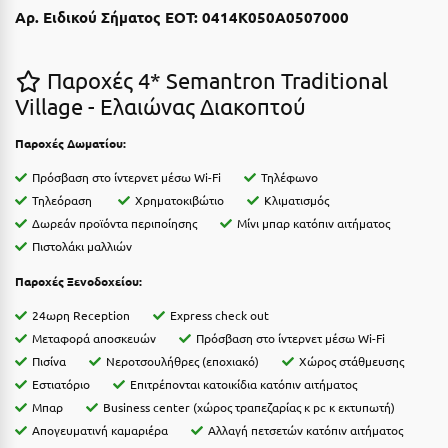
Αρ. Ειδικού Σήματος ΕΟΤ:
0414K050A0507000
Ιωάννινα
Κ
Παροχές 4* Semantron Traditional
Village - Ελαιώνας Διακοπτού
Καβάλα
Παροχές Δωματίου:
Καλάβρυτα
Πρόσβαση στο ίντερνετ μέσω Wi-Fi
Τηλέφωνο
Καλαμάτα
Τηλεόραση
Χρηματοκιβώτιο
Κλιματισμός
Κάλαμος
Δωρεάν προϊόντα περιποίησης
Μίνι μπαρ κατόπιν αιτήματος
Πιστολάκι μαλλιών
Καλαμπάκα
Παροχές Ξενοδοχείου:
Κάλυμνος
24ωρη Reception
Express check out
Καμένα Βούρλα
Μεταφορά αποσκευών
Πρόσβαση στο ίντερνετ μέσω Wi-Fi
Πισίνα
Νεροτσουλήθρες (εποχιακό)
Χώρος στάθμευσης
Καρδάμαινα
Εστιατόριο
Eπιτρέπονται κατοικίδια κατόπιν αιτήματος
Μπαρ
Business center (χώρος τραπεζαρίας κ pc κ εκτυπωτή)
Καρδαμύλη
Aπογευματινή καμαριέρα
Αλλαγή πετσετών κατόπιν αιτήματος