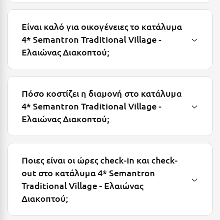
Μεθώνη
Είναι καλό για οικογένειες το κατάλυμα
Μεσολόγγι
4* Semantron Traditional Village -
Ελαιώνας Διακοπτού;
Μεσσηνία
Μετέωρα
Μέτσοβο
Πόσο κοστίζει η διαμονή στο κατάλυμα
4* Semantron Traditional Village -
Μήλος
Ελαιώνας Διακοπτού;
Μονεμβασιά
Μουζάκι
Ποιες είναι οι ώρες check-in και check-
Μπαλί Κρήτης
out στο κατάλυμα 4* Semantron
Μπάνσκο
Traditional Village - Ελαιώνας
Διακοπτού;
Μπούκα Μεσσηνίας
Μύκονος