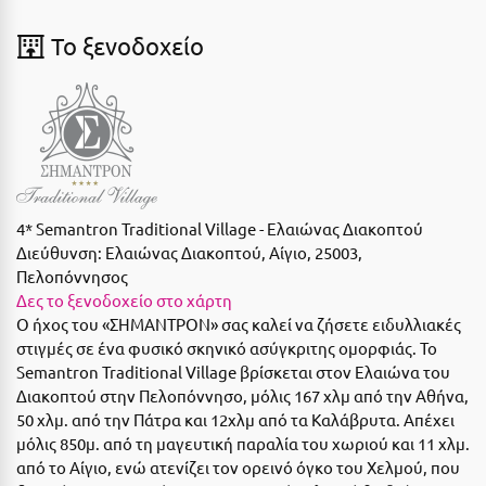
Ε
To ξενοδοχείο
Ελάτη Αρκαδίας
Ελληνικό Αρκαδίας
Ελούντα Κρήτης
Ερέτρια
Ερμιόνη
4* Semantron Traditional Village - Ελαιώνας Διακοπτού
Διεύθυνση:
Ελαιώνας Διακοπτού, Αίγιο, 25003,
Εύβοια
Πελοπόννησος
Δες το ξενοδοχείο στο χάρτη
Ευρυτανία
Ο ήχος του «ΣΗΜΑΝΤΡΟΝ» σας καλεί να ζήσετε ειδυλλιακές
στιγμές σε ένα φυσικό σκηνικό ασύγκριτης ομορφιάς. Το
Ζ
Semantron Traditional Village βρίσκεται στον Ελαιώνα του
Διακοπτού στην Πελοπόννησο, μόλις 167 χλμ από την Αθήνα,
Ζαγοροχώρια
50 χλμ. από την Πάτρα και 12χλμ από τα Καλάβρυτα. Απέχει
μόλις 850μ. από τη μαγευτική παραλία του χωριού και 11 χλμ.
Ζάκυνθος
από το Αίγιο, ενώ ατενίζει τον ορεινό όγκο του Χελμού, που