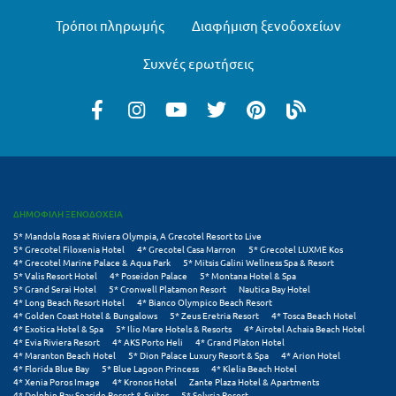
Τρόποι πληρωμής
Διαφήμιση ξενοδοχείων
Ξυλόκαστρο
Συχνές ερωτήσεις
Ο
Ορεινή Αρκαδία
Ορεινή Ναυπακτία
Π
ΔΗΜΟΦΙΛΗ ΞΕΝΟΔΟΧΕΙΑ
Πάλαιρος
5* Mandola Rosa at Riviera Olympia, A Grecotel Resort to Live
5* Grecotel Filoxenia Hotel
4* Grecotel Casa Marron
5* Grecotel LUXME Kos
Παξοί
4* Grecotel Marine Palace & Aqua Park
5* Mitsis Galini Wellness Spa & Resort
5* Valis Resort Hotel
4* Poseidon Palace
5* Montana Hotel & Spa
5* Grand Serai Hotel
5* Cronwell Platamon Resort
Nautica Bay Hotel
Παραλία Κατερίνης
4* Long Beach Resort Hotel
4* Bianco Olympico Beach Resort
4* Golden Coast Hotel & Bungalows
5* Zeus Eretria Resort
4* Tosca Beach Hotel
Παραλία Λιτοχώρου
4* Exotica Hotel & Spa
5* Ilio Mare Hotels & Resorts
4* Airotel Achaia Beach Hotel
4* Evia Riviera Resort
4* AKS Porto Heli
4* Grand Platon Hotel
4* Maranton Beach Hotel
5* Dion Palace Luxury Resort & Spa
4* Arion Hotel
Παράλιο Άστρος
4* Florida Blue Bay
5* Blue Lagoon Princess
4* Klelia Beach Hotel
4* Xenia Poros Image
4* Kronos Hotel
Zante Plaza Hotel & Apartments
4* Dolphin Bay Seaside Resort & Suites
5* Selyria Resort