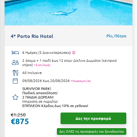
Κοζάνη
Κοκκώνι Κορινθίας
Κομοτηνή
4* Porto Rio Hotel
Ρίο, Πάτρα
Κόνιτσα
Κόρινθος
6 Ημέρες (5 Διανυκτερεύσεις)
2 άτομα + 1 παιδί έως 12 ετών
Δίκλινο Δωμάτιο (κεντρικό
Κορώνη
κτίριο)
+3 επιλογές
Κουρούτα Ηλείας
All Inclusive
09/08/2026 έως 20/08/2026
+Ημερομηνίες
Κουφονήσια
SURVIVOR PARK!
Παιδική απασχόληση!
Κρήτη
2 ΠΑΙΔΙΑ ΔΩΡΕΑΝ!
Μπροστά σε παραλία!
ΕΠΙΠΛΕΟΝ Κέρδος έως 10% σε yellows!
Κρουαζιέρες
€1.250
Δες την προσφορά
€875
Κύθηρα
Κυλλήνη
Δες ΟΛΕΣ τις προσφορές του ξενοδοχείου