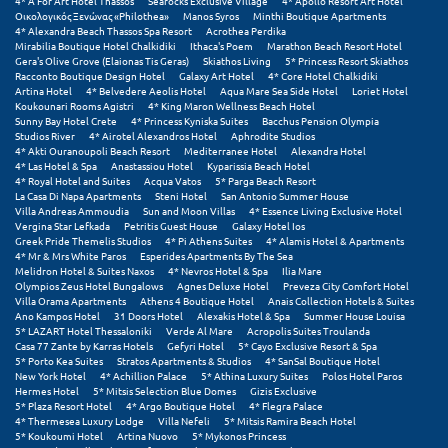
4* A For Art Hotel Thassos
Searocks Exclusive Village
4* Apollo Resort Art Hotel
Πόρος
Οικολογικός Ξενώνας «Philothea»
Manos Syros
Minthi Boutique Apartments
4* Alexandra Beach Thassos Spa Resort
Acrothea Perdika
Πόρτο Χέλι
Mirabilia Boutique Hotel Chalkidiki
Ithaca's Poem
Marathon Beach Resort Hotel
Gera's Olive Grove (Elaionas Tis Geras)
Skiathos Living
5* Princess Resort Skiathos
Racconto Boutique Design Hotel
Galaxy Art Hotel
4* Core Hotel Chalkidiki
Πρέβεζα
Artina Hotel
4* Belvedere Aeolis Hotel
Aqua Mare Sea Side Hotel
Loriet Hotel
Koukounari Rooms Agistri
4* King Maron Wellness Beach Hotel
Sunny Bay Hotel Crete
4* Princess Kyniska Suites
Bacchus Pension Olympia
Πύλος
Studios River
4* Airotel Alexandros Hotel
Aphrodite Studios
4* Akti Ouranoupoli Beach Resort
Mediterranee Hotel
Alexandra Hotel
Πύργος
4* Las Hotel & Spa
Anastassiou Hotel
Kyparissia Beach Hotel
4* Royal Hotel and Suites
Acqua Vatos
5* Parga Beach Resort
La Casa Di Napa Apartments
Steni Hotel
San Antonio Summer House
Ρ
Villa Andreas Ammoudia
Sun and Moon Villas
4* Essence Living Exclusive Hotel
Vergina Star Lefkada
Petritis Guest House
Galaxy Hotel Ios
Greek Pride Themelis Studios
4* Pi Athens Suites
4* Alamis Hotel & Apartments
Ρέθυμνο
4* Mr & Mrs White Paros
Esperides Apartments By The Sea
Melidron Hotel & Suites Naxos
4* Nevros Hotel & Spa
Ilia Mare
Olympios Zeus Hotel Bungalows
Agnes Deluxe Hotel
Preveza City Comfort Hotel
Ρίο
Villa Orama Apartments
Athens 4 Boutique Hotel
Anais Collection Hotels & Suites
Ano Kampos Hotel
31 Doors Hotel
Alexakis Hotel & Spa
Summer House Louisa
Ρόδος
5* LAZART Hotel Thessaloniki
Verde Al Mare
Acropolis Suites Troulanda
Casa 77 Zante by Karras Hotels
Gefyri Hotel
5* Cayo Exclusive Resort & Spa
5* Porto Kea Suites
Stratos Apartments & Studios
4* SanSal Boutique Hotel
Σ
New York Hotel
4* Achillion Palace
5* Athina Luxury Suites
Polos Hotel Paros
Hermes Hotel
5* Mitsis Selection Blue Domes
Gizis Exclusive
5* Plaza Resort Hotel
4* Argo Boutique Hotel
4* Flegra Palace
Σαλαμίνα
4* Thermesea Luxury Lodge
Villa Nefeli
5* Mitsis Ramira Beach Hotel
5* Koukoumi Hotel
Artina Nuovo
5* Mykonos Princess