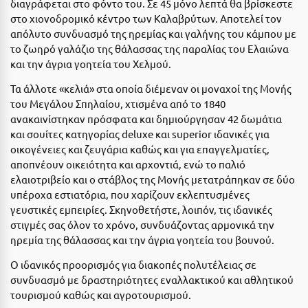
διαγράφεται στο φόντο του. Σε 45 μόνο λεπτά θα βρίσκεστε
Η
στο χιονοδρομικό κέντρο των Καλαβρύτων. Αποτελεί τον
απόλυτο συνδυασμό της ηρεμίας και γαλήνης του κάμπου με
Ηλεία
το ζωηρό γαλάζιο της θάλασσας της παραλίας του Ελαιώνα
Ηράκλειο
και την άγρια γοητεία του Χελμού.
Τα άλλοτε «κελιά» στα οποία διέμεναν οι μοναχοί της Μονής
Θ
του Μεγάλου Σπηλαίου, χτισμένα από το 1840
ανακαινίστηκαν πρόσφατα και δημιούργησαν 42 δωμάτια
Θάσος
και σουίτες κατηγορίας deluxe και superior ιδανικές για
οικογένειες και ζευγάρια καθώς και για επαγγελματίες,
Θεσσαλονίκη
αποπνέουν οικειότητα και αρχοντιά, ενώ το παλιό
ελαιοτριβείο και ο στάβλος της Μονής μετατράπηκαν σε δύο
Ι
υπέροχα εστιατόρια, που χαρίζουν εκλεπτυσμένες
γευστικές εμπειρίες. Σκηνοθετήστε, λοιπόν, τις ιδανικές
Ιεράπετρα
στιγμές σας όλον το χρόνο, συνδυάζοντας αρμονικά την
ηρεμία της θάλασσας και την άγρια γοητεία του βουνού.
Ιθάκη
Ο ιδανικός προορισμός για διακοπές πολυτέλειας σε
Ικαρία
συνδυασμό με δραστηριότητες εναλλακτικού και αθλητικού
Ίος
τουρισμού καθώς και αγροτουρισμού.