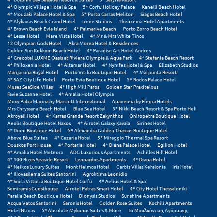
Πάργα
4* Olympic Village Hotel & Spa
5* Corfu Holiday Palace
Kanelli Beach Hotel
4* Mouzaki Palace Hotel & Spa
5* Porto Carras Meliton
Siagas Beach Hotel
Παρνασσός
4* Alykanas Beach Grand Hotel
Irene Studios
Theoxenia Hotel Apartments
4* Brown Beach Evia Island
4* Palmariva Beach
Porto Zorro Beach Hotel
4* Lesse Hotel
Mare Vista Hotel
4* Mr & Mrs White Tinos
Πάρος
12 Olympian Gods Hotel
Akra Morea Hotel & Residences
Golden Sun Kokkoni Beach Hotel
4* Paradise Art Hotel Andros
Πάτμος
4* Grecotel LUXME Oasis at Riviera Olympia & Aqua Park
4* Stefania Beach Resort
4* Philoxenia Hotel
4* Altamar Hotel
4* Nymfes Hotel & Spa
Elizabeth Studios
Margarona Royal Hotel
Porto Vitilo Boutique Hotel
4* Marpunta Resort
Πάτρα
4* SAZ City Life Hotel
Porto Evia Boutique Hotel
5* Rodos Palace Hotel
Muses SeaSide Villas
4* High Mill Paros
Golden Star Praxitelous
Παύλιανη
Favie Suzanne Hotel
4* Amalia Hotel Olympia
Moxy Patra Marina by Marriott International
Apanemia by Flegra Hotels
Mrs Chryssana Beach Hotel
Blue Sea Hotel
5* Nikki Beach Resort & Spa Porto Heli
Πειραιάς
Akroyali Hotel
4* Karras Grande Resort Zakynthos
Oniropetra Boutique Hotel
Aeolis Boutique Hotel Naxos
4* Airotel Galaxy Kavala
Sirines Hotel
Πελοπόννησος
4* Dioni Boutique Hotel
5* Alexandra Golden Thassos Boutique Hotel
Above Blue Suites
4* Cezaria Hotel
5* Miraggio Thermal Spa Resort
Douskos Port House
4* Portaria Hotel
4* Diana Palace Hotel
Egilion Hotel
Πήλιο
4* Amalia Hotel Meteora
ADG Luxurious Apartments
Achilles Hill Hotel
4* 100 Rizes Seaside Resort
Leonardos Apartments
4* Diana Hotel
Πιερία
4* Neikos Luxury Suites
Mont Helmos Hotel
Garbis Villas Kefalonia
Iris Hotel
4* Iliovasilema Suites Santorini
Agroktima Leonidio
4* Siora Vittoria Boutique Hotel Corfu
4* Aelius Hotel & Spa
Πλαταμώνας
Semiramis Guesthouse
Airotel Patras Smart Hotel
4* City Hotel Thessaloniki
Paralia Beach Boutique Hotel
Dionysis Studios
Sunshine Apartments
Πλύτρα Λακωνίας
Acqua Vatos Santorini
Saronis Hotel
Golden Rose Suites
Kochili Apartments
Hotel Ntinas
5* Absolute Mykonos Suites & More
Το Μπαλκόνι της Αγόριανης