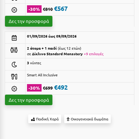
Suites
Βόλος
€567
-30%
€810
Βραχάτι Κορινθίας
Δες την προσφορά
Βυτίνα
Δες όλες τις προσφορές
01/09/2026 έως 09/09/2026
Γ
Δες όλα τα πακέτα διακοπών
2 άτομα + 1 παιδί
έως 12 ετών
σε
Δίκλινο Standard Monastery
+9 επιλογές
Γαλαξiδι
3
νύχτες
Γλυφάδα
Smart All Inclusive
Γρεβενά
€492
-30%
€699
Γύθειο
Δες την προσφορά
Δ
Δελφοί
Παιδική Χαρά
Οικογενειακά δωμάτια
Διακοπτό